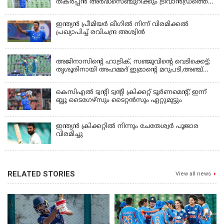
തകർപ്പൻ അർദ്ധസെഞ്ചുറിക്കും ട്രിവാൻഡ്രത്തെ
രക്ഷിക്കാനായില്ല, കൊച്ചി ബ്ലൂ ടൈഗേഴ്സിനു ജയം
ഇന്ത്യന്‍ പ്രീമിയര്‍ ലീഗില്‍ നിന്ന് വിരമിക്കല്‍
പ്രഖ്യാപിച്ച് രവിചന്ദ്ര അശ്വിന്‍
KERALA
അജിനാസിന്റെ ഹാട്രിക്, സഞ്ജുവിന്റെ വെടിക്കെട്ട്;
തൃശൂരിനായി അഹമ്മദ് ഇമ്രാന്റെ മറുപടി,അഞ്ച്
വിക്കറ്റ് ജയവുമായി ടൈറ്റൻസ്
കെസിഎൽ ട്വൻ്റി ട്വൻ്റി ക്രിക്കറ്റ് ടൂർണമെൻ്റ്; ഇന്ന്
ബ്ലൂ ടൈഗേഴ്സും ടൈറ്റൻസും ഏറ്റുമുട്ടും
ഇന്ത്യന്‍ ക്രിക്കറ്റിൽ നിന്നും ചേതേശ്വര്‍ പൂജാര
വിരമിച്ചു
RELATED STORIES
View all news