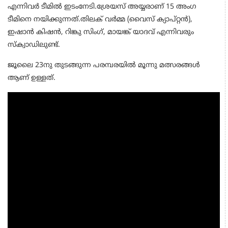
എന്നിവർ ടീമിൽ ഇടംനേടി.ശ്രേയസ് അയ്യരാണ് 15 അംഗ
ടീമിനെ നയിക്കുന്നത്.തിലക് വർമ്മ (വൈസ് ക്യാപ്റ്റൻ),
ഇഷാൻ കിഷൻ, റിങ്കു സിംഗ്, മായങ്ക് യാദവ് എന്നിവരും
സ്‌ക്വാഡിലുണ്ട്.
ജൂലൈ 23നു തുടങ്ങുന്ന പരമ്പരയിൽ മൂന്നു മത്സരങ്ങൾ
ആണ് ഉള്ളത്.