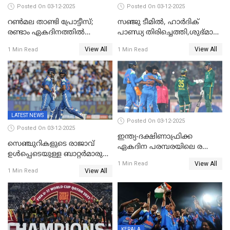
Posted On 03-12-2025
Posted On 03-12-2025
റണ്‍മല താണ്ടി പ്രോട്ടീസ്;
സഞ്ജു ടീമില്‍, ഹാര്‍ദിക്
രണ്ടാം ഏകദിനത്തില്‍
പാണ്ഡ്യ തിരിച്ചെത്തി,​ശുഭ്മാൻ
ഇന്ത്യക്ക് തോല്‍വി, പരമ്പര
ഗിൽ കളിക്കും, ജയ്സ്വാൾ
View All
View All
1 Min Read
1 Min Read
ഒപ്പത്തിനൊപ്പം
ഇല്ല;
ദക്ഷിണാഫ്രിക്കയ്‌ക്കെതിരായ
ടി20 പരമ്പരയ്ക്കുള്ള ഇന്ത്യന്‍
ടീമിനെ പ്രഖ്യാപിച്ചു
LATEST NEWS
Posted On 03-12-2025
Posted On 03-12-2025
ഇന്ത്യ-ദക്ഷിണാഫ്രിക്ക
സെഞ്ചുറികളുടെ രാജാവ്
ഏകദിന പരമ്പരയിലെ രണ്ടാം
ഉൾപ്പെടെയുള്ള ബാറ്റർമാരുടെ
മത്സരം ഇന്ന്
View All
ആറാട്ട്; പ്രോട്ടീസിനെതിരെ
1 Min Read
View All
1 Min Read
ഇന്ത്യയ്ക്ക് 358 റൺസ്
KERALA