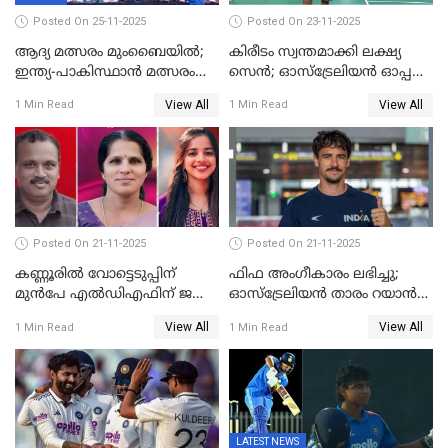
Posted On 25-11-2025
Posted On 23-11-2025
ആദ്യ മത്സരം മുംബൈയിൽ;
കിരീടം സ്വന്തമാക്കി ലക്ഷ്യ
ഇന്ത്യ-പാകിസ്ഥാൻ മത്സരം
സെന്‍; ഓസ്ട്രേലിയന്‍ ഓപ്പണ്‍
ഫെബ്രുവരി 15ന്; ടി20
ബാഡ്മിൻ്റൺ
View All
View All
1 Min Read
1 Min Read
ലോകകപ്പിന്‍റെ മത്സരക്രമം
പ്രഖ്യാപിച്ചു
Posted On 21-11-2025
Posted On 21-11-2025
കണ്ണൂരിൽ വോട്ടെടുപ്പിന്
ഫിഫ അംഗീകാരം ലഭിച്ചു;
മുൻപേ എൽഡിഎഫിന് ജയം;
ഓസ്‌ട്രേലിയന്‍ താരം റയാന്‍
മലപ്പട്ടത്തും ആന്തൂരും എതിർ
വില്ല്യംസിന് ഇനി
View All
View All
1 Min Read
1 Min Read
സ്ഥാനാർഥികളില്ല
നീലക്കുപ്പായത്തില്‍ കളിക്കാം
LATEST NEWS