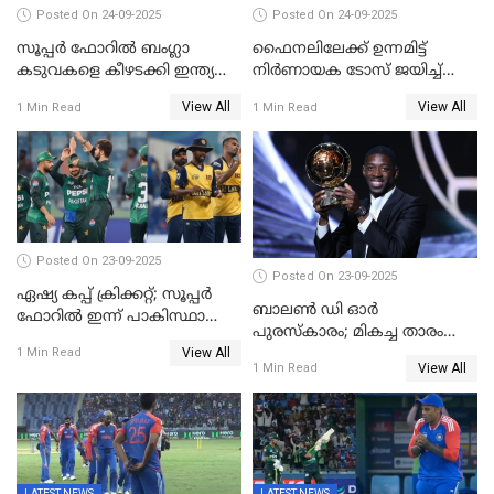
Posted On 24-09-2025
Posted On 24-09-2025
സൂപ്പർ ഫോറിൽ ബംഗ്ലാ
ഫൈനലിലേക്ക് ഉന്നമിട്ട്
കടുവകളെ കീഴടക്കി ഇന്ത്യ
നിര്‍ണായക ടോസ് ജയിച്ച്
ഏഷ്യാ കപ്പ് ഫൈനലിൽ
ബംഗ്ലാദേശ്, ഏഷ്യാ കപ്പിൽ
View All
View All
1 Min Read
1 Min Read
ഇന്ത്യയ്ക്ക് ബാറ്റിംഗ്
Posted On 23-09-2025
Posted On 23-09-2025
ഏഷ്യ കപ്പ് ക്രിക്കറ്റ്; സൂപ്പര്‍
ബാലണ്‍ ഡി ഓര്‍
ഫോറിൽ ഇന്ന് പാകിസ്ഥാനും
പുരസ്‌കാരം; മികച്ച താരം
ശ്രീലങ്കയും ഏറ്റുമുട്ടും
View All
ഒസ്മാന്‍ ഡെംബല
1 Min Read
View All
1 Min Read
LATEST NEWS
LATEST NEWS