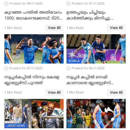
Posted On 08-11-2025
Posted On 07-11-2025
കുറഞ്ഞ പന്തിൽ അതിവേഗം
ഉത്തപ്പയും ചിപ്ലിയും
1000; ലോകറെക്കോഡ്; ടി20
കാർത്തിക്കും മിന്നിച്ചു;
ക്രിക്കറ്റില്‍
പാക്കിസ്ഥാനെ തകർത്ത്
View All
View All
1 Min Read
1 Min Read
അപൂര്‍വനേട്ടവുമായി
ഇന്ത്യ; ഹോങ്കോങ് സിക്സസ്
അഭിഷേക് ശർമ
ക്രിക്കറ്റ് ടൂർണമെന്റിൽ ജയം
KERALA
Posted On 07-11-2025
Posted On 06-11-2025
സൂപ്പര്‍കപ്പില്‍ നിന്നും കേരള
സൂപ്പർ കപ്പിൽ സെമി
ബ്ലാസ്റ്റേഴ്‌സ് പുറത്ത്
കാണാതെ ബ്ലാസ്റ്റേഴ്സ്
പുറത്ത്
View All
View All
1 Min Read
1 Min Read
LATEST NEWS