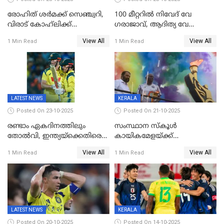
രോഹിത് ശർമക്ക് സെഞ്ച്വറി,
100 മീറ്ററിൽ നിവേദ് വേ​
വിരാട് കോഹ്‍ലിക്ക്
ഗരാജാവ്, ആദിത്യ വേ​
അർധസെഞ്ച്വറി;
ഗറാണി;ജൂനിയർ
View All
View All
1 Min Read
1 Min Read
മുൻനായകരുടെ മികവിൽ
ബോയ്സിലും സബ്‌ജൂനിയർ
ഓസീസിനെതിരെ ഉജ്ജ്വല
ഗേൾസിലും റെക്കോർഡോടെ
ജയം
സ്വർണം, ദേവപ്രിയ 87ലെ
റെക്കോർഡ് തിരുത്തി
LATEST NEWS
KERALA
Posted On 23-10-2025
Posted On 21-10-2025
രണ്ടാം ഏകദിനത്തിലും
സംസ്ഥാന സ്കൂൾ
തോൽവി, ഇന്ത്യയ്‌ക്കെതിരെ
കായികമേളയ്ക്ക്
പരമ്പര നേടി ഓസ്‌ട്രേലിയ
തിരിതെളിഞ്ഞു; സ്കൂൾ
View All
View All
1 Min Read
1 Min Read
ഒളിംപിക്‌സിന്റെ ഉദ്‌ഘാടനം
നിർവഹിച്ച് ധനമന്ത്രി K N
ബാലഗോപാൽ;ദീപശിഖ
തെളിയിച്ച് I M വിജയൻ
LATEST NEWS
KERALA
Posted On 20-10-2025
Posted On 14-10-2025