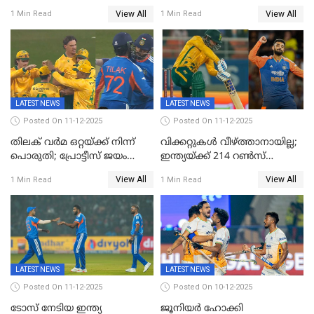
കോടി; കശ്മീരി താരം 8.40
റോയല്‍ ചലഞ്ചേഴ്‌സ്
View All
View All
1 Min Read
1 Min Read
കോടിക്ക് ഡൽഹിയിൽ;
ബംഗളൂരുവില്‍; ക്വിന്റണ്‍ ഡി
മലയാളി താരം വിഘ്നേഷ്
കോക്ക് മുംബൈ
പുത്തുർ രാജസ്ഥാനിൽ
ഇന്ത്യന്‍സില്‍; 25കോടിക്ക്
കാമറൂൺ ഗ്രീൻ
കൊൽക്കത്തയിൽ
LATEST NEWS
LATEST NEWS
Posted On 11-12-2025
Posted On 11-12-2025
തിലക് വർമ ഒറ്റയ്ക്ക് നിന്ന്
വിക്കറ്റുകൾ വീഴ്ത്താനായില്ല;
പൊരുതി; പ്രോട്ടീസ് ജയം
ഇന്ത്യയ്ക്ക് 214 റൺസ്
പിടിച്ചെടുത്തു
വിജയലക്ഷ്യം; ക്വിന്റൻ
View All
View All
1 Min Read
1 Min Read
ഡികോക്ക് കസറി
LATEST NEWS
LATEST NEWS
Posted On 11-12-2025
Posted On 10-12-2025
ടോസ് നേടിയ ഇന്ത്യ
ജൂനിയര്‍ ഹോക്കി