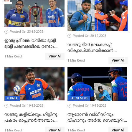
വാർണർക്കൊപ്പം
Posted On 23-12-2025
Posted On 20-12-2025
ഇന്ത്യ ശ്രീലങ്ക വനിതാ ട്വന്റി
സഞ്ജു ടി20 ലോകകപ്പ്
ട്വന്റി പരമ്പരയിലെ രണ്ടാം
സ്‌ക്വാഡിൽ,നയിക്കാൻ
മത്സരം ഇന്ന്
View All
സൂര്യകുമാർ, ഇന്ത്യൻ ടീമിനെ
1 Min Read
View All
1 Min Read
പ്രഖ്യാപിച്ച് ബി.സി.സി.ഐ
KERALA
LATEST NEWS
Posted On 19-12-2025
Posted On 19-12-2025
സഞ്ജു കളിയ്ക്കും, ഗില്ലിനു
ആരോൺ വർഗീസിനും
പകരം ഓപ്പണർ;അഞ്ചാം
വിഹാനും അർദ്ധ സെഞ്ചുറി;
ട്വന്റി20യിൽ ഇന്ത്യൻ ടീമിൽ 3
അണ്ടര്‍ 19 ഏഷ്യാ കപ്പിൽ
View All
View All
1 Min Read
1 Min Read