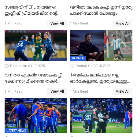
സഞ്ജുവിന് EPL നിയമനം;
വനിതാ ലോകകപ്പ്; ഇന്ന് ഇന്ത്യ
ഇംഗ്ലീഷ് പ്രീമിയര്‍ ലീഗിന്‍റെ
പാക്കിസ്ഥാന്‍ പോരാട്ടം
ഇന്ത്യയിലെ ബ്രാന്‍ഡ്
View All
View All
1 Min Read
1 Min Read
അംബാസഡര്‍
KERALA
Posted On 04-10-2025
Posted On 02-10-2025
വനിതാ ഏകദിന ലോകകപ്പ്;
14വർഷം മുൻപുള്ള നല്ല
ദക്ഷിണാഫ്രിക്കയെ തകർത്ത്
ഓർമകളുണ്ട്, ഇന്ത്യയിലുള്ള
ഇംഗ്ലണ്ട്
അവരെ കാണാൻ
View All
View All
1 Min Read
1 Min Read
കാത്തിരിക്കുന്നു; വരവ്
സ്ഥിരീകരിച്ച് മെസി
LATEST NEWS