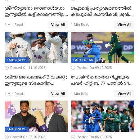
ക്രിസ്ത്യാനോ റൊണാൾഡോ
ജപ്പാന്റെ പ്രത്യാക്രമണത്തിൽ
ഇന്ത്യയിൽ കളിക്കാനെത്തില്ല;
കടപുഴകി കാനറികൾ; മുൻ
അൽ നസർ സ്ക്വാഡിൽ
ലോകചാമ്പ്യന്മാർക്കെതിരെ
View All
View All
1 Min Read
1 Min Read
ഉൾപ്പെടുത്തിയില്ല
ജപ്പാന്റെ ആദ്യ ജയം
LATEST NEWS
LATEST NEWS
Posted On 11-10-2025
Posted On 09-10-2025
രവീന്ദ്ര ജഡേജയ്ക്ക് 3 വിക്കറ്റ് ;
പ്രോടീസിനെതിരെ റിച്ചയുടെ
ഇന്ത്യയുടെ സ്കോറിന്
പവർ ഹിറ്റിങ്, 77 പന്തില്‍ 94
മുന്നിൽ വെസ്റ്റ് ഇന്‍ഡീസിന്
റണ്‍സ്, 252 റണ്‍സ്
View All
View All
1 Min Read
1 Min Read
നാല് വിക്കറ്റ് നഷ്ടം
ലക്ഷ്യമൊരുക്കി ഇന്ത്യ; 28
വര്‍ഷം പഴക്കമുള്ള ലോക
റെക്കോര്‍ഡ് തകര്‍ത്ത് സ്മൃതി
LATEST NEWS
Posted On 06-10-2025
Posted On 05-10-2025