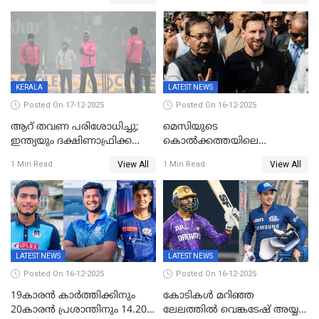
മാറ്റം
ഇന്ത്യ ഫൈനലിൽ
KERALA
LATEST NEWS
Posted On 17-12-2025
Posted On 16-12-2025
ആറ് തവണ പരിശോധിച്ചു;
മെസിയുടെ
ഇന്ത്യയും ദക്ഷിണാഫ്രിക്കയും
കൊൽക്കത്തയിലെ
തമ്മിലുള്ള നാലാം ട്വന്റി20
പരിപാടിക്കിടെയുണ്ടായ
View All
View All
1 Min Read
1 Min Read
ഉപേക്ഷിച്ചു
സംഘർഷം: കായിക മന്ത്രി
അരൂപ് ബിശ്വാസ് രാജിവച്ചു
LATEST NEWS
LATEST NEWS
Posted On 16-12-2025
Posted On 16-12-2025
19കാരൻ കാർത്തിക്കിനും
കോടികൾ മറിഞ്ഞ
20കാരൻ പ്രശാന്തിനും 14.20
ലേലത്തിൽ വെങ്കടേഷ് അയ്യര്‍