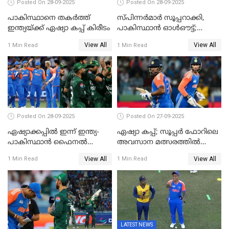
Posted On 28-09-2025
Posted On 28-09-2025
പാകിസ്ഥാനെ തകർത്ത്
സ്പിന്നർമാർ സൂപ്പറാക്കി,
ഇന്ത്യയ്ക്ക് ഏഷ്യാ കപ്പ് കിരീടം
പാകിസ്ഥാൻ ഓൾഔട്ട്;
ഇന്ത്യക്ക് 147 റൺസ്
View All
View All
1 Min Read
1 Min Read
വിജയലക്ഷ്യം, കുൽദീപിന് 4
വിക്കറ്റ്
Posted On 28-09-2025
Posted On 27-09-2025
ഏഷ്യാക്കപ്പില്‍ ഇന്ന് ഇന്ത്യ-
ഏഷ്യാ കപ്പ്; സൂപ്പർ ഫോറിലെ
പാകിസ്ഥാന്‍ ഫൈനല്‍
അവസാന മത്സരത്തിൽ
പോരാട്ടം
ഇന്ത്യയ്ക്ക് ജയം
View All
View All
1 Min Read
1 Min Read
LATEST NEWS