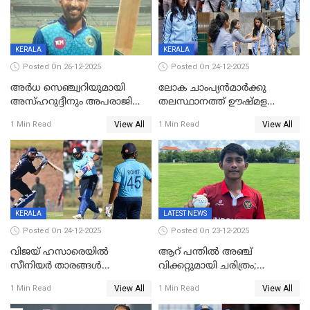
KERALA
KERALA
Posted On 26-12-2025
Posted On 24-12-2025
അർധ സെഞ്ച്വറിയുമായി
ലോക ചാംപ്യൻമാർക്കു
അസ്ഹറുദ്ദീനും അപരാജിതും
തലസ്ഥാനത്ത് ഊഷ്മള
; കർണാടകക്കു മുന്നിൽ 285
സ്വീകരണം, കേരളത്തിലെ ഒരു
View All
View All
1 Min Read
1 Min Read
റൺസ് വിജയലക്ഷ്യമുയർത്തി
മത്സരം ജയിച്ചാൽ ഇന്ത്യയ്ക്കു
കേരളം
പരമ്പര
KERALA
LATEST NEWS
Posted On 24-12-2025
Posted On 23-12-2025
വിജയ് ഹസാരെയിൽ
ആറ് പന്തിൽ അഞ്ച്
സീനിയർ താരങ്ങൾ
വിക്കറ്റുമായി ചരിത്രം;
സെഞ്ച്വറിയുമായി കസറി;
ക്രിക്കറ്റിൽ അപൂർവ
View All
View All
1 Min Read
1 Min Read
സച്ചിന്‍റെ റെക്കോഡ് മറികടന്ന്
റെക്കോഡുമായി
കോഹ്‌ലി, രോഹിത്
ഇന്തോനേഷ്യൻ താരം