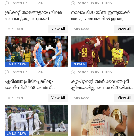
Posted On 06-11-2025
Posted On 06-11-2025
ക്രിക്കറ്റ് താരങ്ങളായ ശിഖർ
നാലാം ടി20 യില്‍ ഇന്ത്യയ്ക്ക്
ധവാന്‍റെയും സുരേഷ്
ജയം; പരമ്പരയിൽ ഇന്ത്യ
റെയ്നയുടെയും സ്വത്ത്
മുന്നിൽ
View All
View All
1 Min Read
1 Min Read
കണ്ടുകെട്ടി
LATEST NEWS
KERALA
Posted On 06-11-2025
Posted On 05-11-2025
എറിഞ്ഞുപിടിച്ചെങ്കിലും
ക്യാപ്റ്റന്റെ അർധസെഞ്ചുറി
ഓസീസിന് 168 റൺസ്
ക്ലിക്കായില്ല; ഒന്നാം ടി20യിൽ
വിജയലക്ഷ്യം നൽകി ഇന്ത്യ
ന‍്യൂസിലൻഡിനെതിരേ
View All
View All
1 Min Read
1 Min Read
വിൻഡീസിന് ജയം
LATEST NEWS