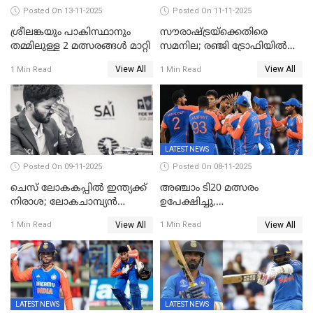
Posted On 13-11-2025
Posted On 11-11-2025
ശ്രീലങ്കയും പാകിസ്ഥാനും
സൗരാഷ്ട്രയ്‌ക്കെതിരെ
തമ്മിലുള്ള 2 മത്സരങ്ങള്‍ മാറ്റി
സമനില; രഞ്ജി ട്രോഫിയിൽ
കേരളത്തിന് മൂന്ന് പോയിന്റ്
View All
View All
1 Min Read
1 Min Read
LATEST NEWS
Posted On 09-11-2025
Posted On 08-11-2025
ചെസ് ലോകകപ്പില്‍ ഇന്ത്യക്ക്
അഞ്ചാം ടി20 മത്സരം
നിരാശ; ലോകചാമ്പ്യന്‍
ഉപേക്ഷിച്ചു,
ഡി.ഗുകേഷ് പുറത്ത്
ഓസീസിനെതിരായ പരമ്പര
View All
View All
1 Min Read
1 Min Read
ജയിച്ച് ഇന്ത്യ
LATEST NEWS
LATEST NEWS