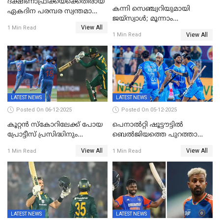
ദക്ഷിണാഫ്രിക്കയ്‌ക്കെതിരായ
കന്നി സെഞ്ച്വറിയുമായി
ഏകദിന പരമ്പര സ്വന്തമാക്കി
ജയ്‌സ്വാൾ; മൂന്നാം
ഇന്ത്യ
View All
ഏകദിനത്തിൽ
1 Min Read
View All
1 Min Read
പ്രോട്ടീസിനെതിരെ ജയം,
പരമ്പര
LATEST NEWS
LATEST NEWS
Posted On 06-12-2025
Posted On 05-12-2025
കൂറ്റൻ സ്കോറിലേക്ക് പോയ
പെനാൽറ്റി ഷൂട്ടൗട്ടിൽ
പ്രോട്ടീസ് പ്രസിദ്ധിനും
ബെൽജിയത്തെ പുറത്താക്കി;
കുൽദീപിനും മുന്നിൽ
ജൂനിയർ ഹോക്കി
View All
View All
1 Min Read
1 Min Read
അടിതെറ്റി, ഇന്ത്യക്ക് 271
ലോകകപ്പിൽ ഇന്ത്യ
റണ്‍സ് വിജയലക്ഷ്യം
സെമിയിൽ
LATEST NEWS
LATEST NEWS