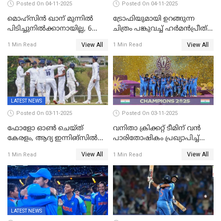
Posted On 04-11-2025
Posted On 04-11-2025
മൊഹ്സിൻ ഖാന് മുന്നിൽ
ട്രോഫിയുമായി ഉറങ്ങുന്ന
പിടിച്ചുനിൽക്കാനായില്ല, 6
ചിത്രം പങ്കുവച്ച് ഹര്‍മന്‍പ്രീത്
വിക്കറ്റ്, കര്‍ണാടകക്കെതിരെ
കൗര്‍
View All
View All
1 Min Read
1 Min Read
കേരളത്തിന് ഇന്നിംഗ്സ്
തോല്‍വി
LATEST NEWS
Posted On 03-11-2025
Posted On 03-11-2025
ഫോളോ ഓൺ ചെയ്ത്
വനിതാ ക്രിക്കറ്റ് ടീമിന് വൻ
കേരളം, ആദ്യ ഇന്നിങ്സിൽ
പാരിതോഷികം പ്രഖ്യാപിച്ച്
238 റൺസിന് പുറത്ത്,
BCCI
View All
View All
1 Min Read
1 Min Read
രഞ്ജിയിൽ കർണാടകയ്ക്ക്
കൂറ്റൻ ലീഡ്
LATEST NEWS