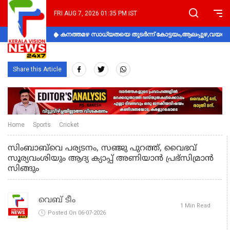
FRI AUG 7, 2026 01:35 PM IST
കനത്തമഴ സാധ്യതയെ തുടർന്ന് കോട്ടയം,ആലപ്പുഴ,വയനാട്
Share this Article
Home
Sports
Cricket
സിംബാബ്‌വെ പര്യടനം, സഞ്ജു പുറത്ത്, വൈഭവ്
സൂര്യവംശിയും ആദ്യ ക്യാപ്പ് അണിയാൻ പ്രഭ്സിമ്രാൻ
സിങ്ങും
വെബ് ടീം
1 Min Read
Posted On 06-07-2026