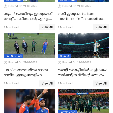
Posted On 21-09-2025
Posted On 21-09-2025
സൂപ്പർ ഫോറിലും ഇന്ത്യയോട്
അടിച്ചുതുടങ്ങി,പിന്നെ
തോറ്റ് പാകിസ്ഥാൻ; ഏഷ്യാ
പതറി;പാകിസ്‌ഥാനെതിരെ
കപ്പിൽ വിജയഭേരി തുടർന്ന്
ഇന്ത്യക്ക് 172 റൺസ്
View All
View All
1 Min Read
1 Min Read
ഇന്ത്യ, അഭിഷേക് ശർമ്മയ്ക്ക്
വിജയലക്ഷ്യം
അർദ്ധ സെഞ്ച്വറി
LATEST NEWS
KERALA
Posted On 21-09-2025
Posted On 19-09-2025
പാകിസ്ഥാനെതിരെ ടോസ്
മെസ്സി കൊച്ചിയിൽ കളിക്കും!,
നേടിയ ഇന്ത്യ ബൗളിംഗ്
അർജന്റീന ടീമിന്റെ മത്സരം
തെരഞ്ഞെടുത്തു
കലൂർ സ്റ്റേഡിയത്തിൽ
View All
View All
1 Min Read
1 Min Read
നടത്താൻ ആലോചന
LATEST NEWS