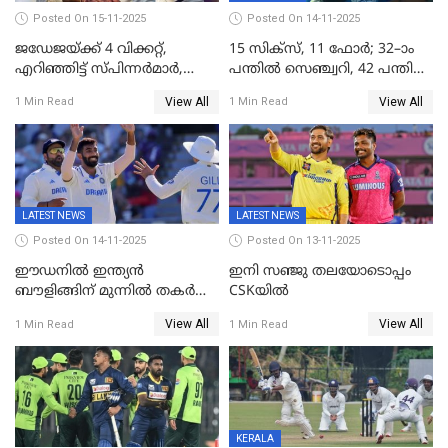
Posted On 15-11-2025
Posted On 14-11-2025
ജഡേജയ്ക്ക് 4 വിക്കറ്റ്,
15 സിക്സ്, 11 ഫോർ; 32–ാം
എറിഞ്ഞിട്ട് സ്പിന്നർമാർ,
പന്തിൽ സെഞ്ച്വറി, 42 പന്തിൽ
രണ്ടാം ഇന്നിങ്സിലും പതറി
144; വൈഭവിന്റെ വെടിക്കെട്ട്
View All
View All
1 Min Read
1 Min Read
പ്രോട്ടീസ്
LATEST NEWS
LATEST NEWS
Posted On 14-11-2025
Posted On 13-11-2025
ഈഡനിൽ ഇന്ത്യൻ
ഇനി സഞ്ജു തലയോടൊപ്പം
ബൗളിങ്ങിന് മുന്നിൽ തകർന്ന്
CSKയിൽ
പ്രോട്ടീസ്; 159റൺസിന്‌
View All
View All
1 Min Read
1 Min Read
പുറത്ത്; ബുമ്രയ്ക്ക് അഞ്ച്
വിക്കറ്റ്
KERALA