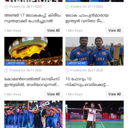
Posted On 28-11-2025
Posted On 27-11-2025
അണ്ടര്‍ 17 ലോകകപ്പ്; കിരീടം
ലോക ചാംപ്യൻമാരായ
സ്വന്തമാക്കി പോര്‍ച്ചുഗല്‍
ഇന്ത്യൻ വനിതാ ടീം
കേരളത്തിൽ കളിക്കും; 3 ടി20
View All
View All
1 Min Read
1 Min Read
മത്സരങ്ങൾ ​ഗ്രീൻഫീൽഡിൽ
LATEST NEWS
LATEST NEWS
Posted On 26-11-2025
Posted On 26-11-2025
കോമൺവെൽത്ത് ഗെയിംസ്
10 ഫോറും 10
ഇന്ത്യയിൽ, വേദിയാവുന്നത്
സിക്‌സും,വെടിക്കെട്ട്
അഹമ്മദാബാദ്
സെഞ്ചുറിയുമായി രോഹന്‍,
View All
View All
1 Min Read
1 Min Read
അര്‍ധ സെഞ്ചുറിയുമായി
സഞ്ജു; ഒഡിഷയെ 10
വിക്കറ്റിന് തകര്‍ത്ത് കേരളം
KERALA