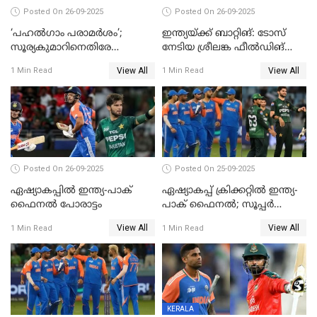
Posted On 26-09-2025
Posted On 26-09-2025
‘പഹൽഗാം പരാമർശം’;
ഇന്ത്യയ്ക്ക് ബാറ്റിങ്: ടോസ്
സൂര്യകുമാറിനെതിരേ
നേടിയ ശ്രീലങ്ക ഫീൽഡിങ്
ഐസിസി നടപടി, പാക് താരം
തെരഞ്ഞെടുത്തു
View All
View All
1 Min Read
1 Min Read
ഹാരിസ് റൗഫിനും പിഴ ശിക്ഷ
Posted On 26-09-2025
Posted On 25-09-2025
ഏഷ്യാകപ്പില്‍ ഇന്ത്യ-പാക്
ഏഷ്യാകപ്പ് ക്രിക്കറ്റിൽ ഇന്ത്യ-
ഫൈനല്‍ പോരാട്ടം
പാക് ഫൈനല്‍; സൂപ്പർ
ഫോറിൽ ബംഗ്ലാദേശിനെ
View All
View All
1 Min Read
1 Min Read
തോൽപിച്ച് പാകിസ്ഥാൻ
KERALA