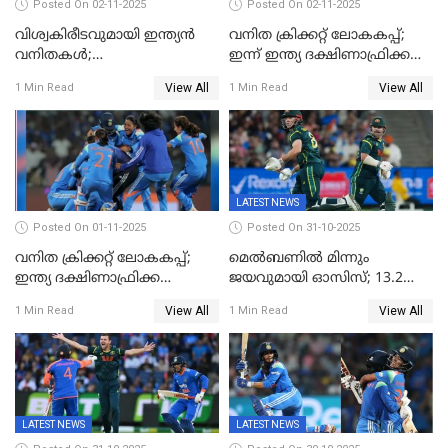
Posted On 02-11-2025
Posted On 02-11-2025
വിശ്വകിരീടവുമായി ഇന്ത്യൻ
വനിത ക്രിക്കറ്റ് ലോകകപ്പ്;
വനിതകൾ;
ഇന്ന് ഇന്ത്യ ദക്ഷിണാഫ്രിക്ക
ദക്ഷിണാഫ്രിക്കയെ വീഴ്ത്തി
പോരാട്ടം
View All
View All
1 Min Read
1 Min Read
ഇന്ത്യയ്ക്ക് വനിതാ ക്രിക്കറ്റ്
ലോകകപ്പ്
LATEST NEWS
Posted On 01-11-2025
Posted On 31-10-2025
വനിത ക്രിക്കറ്റ് ലോകകപ്പ്;
മെൽബണിൽ മിന്നും
ഇന്ത്യ ദക്ഷിണാഫ്രിക്ക
ജയവുമായി ഓസിസ്; 13.2
പോരാട്ടം
ഓവറിൽ കളി തീർത്തു;
View All
View All
1 Min Read
1 Min Read
പരമ്പരയിൽ ലീഡ്
LATEST NEWS
LATEST NEWS