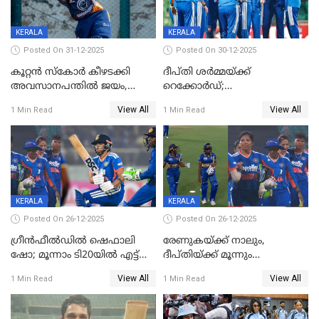
KERALA
KERALA
Posted On 31-12-2025
Posted On 30-12-2025
കൂറ്റൻ സ്കോർ കീഴടക്കി
ദീപ്തി ശർമ്മയ്ക്ക്
അവസാനപന്തിൽ ജയം,
റെക്കോർഡ്;
കേരളത്തിന് ഹാപ്പി ന്യൂഇയർ
ശ്രീലങ്കയ്ക്കെതിരായ വനിതാ
View All
View All
1 Min Read
1 Min Read
ടി20 പരമ്പര തൂത്തുവാരി
ഇന്ത്യ
KERALA
KERALA
Posted On 26-12-2025
Posted On 26-12-2025
ഗ്രീന്‍ഫീല്‍ഡില്‍ ഷെഫാലി
രേണുകയ്ക്ക് നാലും,
ഷോ; മൂന്നാം ടി20യിൽ എട്ട്
ദീപ്തിയ്ക്ക് മൂന്നും
വിക്കറ്റ് ജയം; ശ്രീലങ്കന്‍
വിക്കറ്റുകൾ,മൂന്നാം വനിതാ
View All
View All
1 Min Read
1 Min Read
വനിതകള്‍ക്കെതിരായ ടി20
ടി20യിലും ശ്രീലങ്കയ്ക്ക്
പരമ്പര ഇന്ത്യക്ക്
ബാറ്റിംഗ് തകര്‍ച്ച; ഇന്ത്യയ്ക്ക്
വിജയലക്ഷ്യം 113 റൺസ്