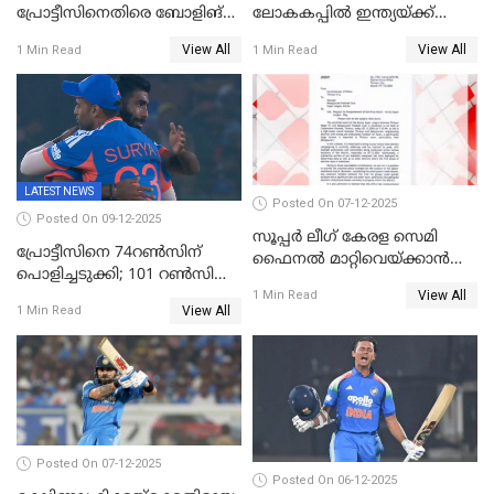
പ്രോട്ടീസിനെതിരെ ബോളിങ്
ലോകകപ്പിൽ ഇന്ത്യയ്ക്ക്
തെരഞ്ഞെടുത്തു
വെങ്കലം
View All
View All
1 Min Read
1 Min Read
LATEST NEWS
Posted On 07-12-2025
Posted On 09-12-2025
സൂപ്പർ ലീഗ് കേരള സെമി
പ്രോട്ടീസിനെ 74റൺസിന്‌
ഫൈനൽ മാറ്റിവെയ്ക്കാൻ
പൊളിച്ചടുക്കി; 101 റൺസിന്റെ
നിർദേശം
View All
വൻജയം, ടി20യിൽ 100
1 Min Read
View All
1 Min Read
വിക്കറ്റ് തികയ്ക്കുന്ന
താരമായി ബുമ്ര
Posted On 07-12-2025
Posted On 06-12-2025