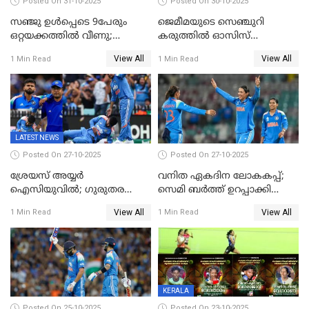
Posted On 31-10-2025
Posted On 30-10-2025
സഞ്ജു ഉൾപ്പെടെ 9പേരും
ജെമീമയുടെ സെഞ്ചുറി
ഒറ്റയക്കത്തിൽ വീണു;
കരുത്തിൽ ഓസിസ്
രണ്ടക്കം കടന്നത്അഭിഷേകും
റെക്കോർഡ് സ്കോർ
View All
View All
1 Min Read
1 Min Read
ഹര്‍ഷിതും മാത്രം;
തകർന്നു; അഞ്ച് വിക്കറ്റ്
മെല്‍ബണില്‍
ജയവുമായി ഇന്ത്യൻ
ഇന്ത്യയ്‌ക്കെതിരെ ഓസീസ്
വനിതകൾ ലോകകപ്പ്
ലക്ഷ്യം 126 റണ്‍സ്
കലാശപ്പോരിന്
LATEST NEWS
Posted On 27-10-2025
Posted On 27-10-2025
ശ്രേയസ് അയ്യര്‍
വനിത ഏകദിന ലോകകപ്പ്;
ഐസിയുവില്‍; ഗുരുതര
സെമി ബര്‍ത്ത് ഉറപ്പാക്കി
പരിക്ക്
ഇന്ത്യന്‍ വനിതകള്‍
View All
View All
1 Min Read
1 Min Read
KERALA
Posted On 25-10-2025
Posted On 23-10-2025