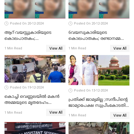
Posted On 20-12-2024
Posted On 20-12-2024
ആറ് വയസ്സുകാരിയുടെ
6വയസുകാരിയുടെ
കൊലപാതകം;
കൊലപാതകം; രണ്ടാനമ്മയെ
ദുർമന്ത്രവാദവുമായി
കോടതിയില്‍ ഹാജരാക്കും
View All
View All
1 Min Read
1 Min Read
ബന്ധമില്ലെന്ന് സ്ഥിരീകരണം
Posted On 19-12-2024
Posted On 13-12-2024
കൊച്ചി വെണ്ണലയില്‍ മകന്‍
പ്രതിക്ക് ജാമ്യമില്ല ;സന്ദീപിന്റെ
അമ്മയുടെ മൃതദേഹം
ജാമ്യാപേക്ഷ സുപ്രീംകോടതി
രഹസ്യമായി കുഴിച്ചുമൂടി
തള്ളി
View All
1 Min Read
View All
1 Min Read