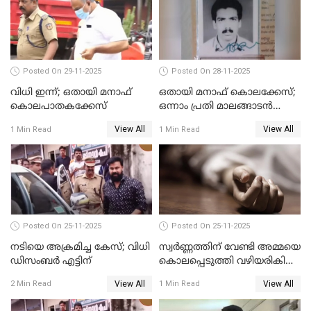
Posted On 29-11-2025
Posted On 28-11-2025
വിധി ഇന്ന്; ഒതായി മനാഫ്
ഒതായി മനാഫ് കൊലക്കേസ്;
കൊലപാതകക്കേസ്
ഒന്നാം പ്രതി മാലങ്ങാടന്‍
ഷെഫീഖ് കുറ്റക്കാരൻ
View All
View All
1 Min Read
1 Min Read
Posted On 25-11-2025
Posted On 25-11-2025
നടിയെ അക്രമിച്ച കേസ്; വിധി
സ്വർണ്ണത്തിന് വേണ്ടി അമ്മയെ
ഡിസംബര്‍ എട്ടിന്
കൊലപ്പെടുത്തി വഴിയരികിൽ
തള്ളി; മകളും കാമുകനും
View All
View All
2 Min Read
1 Min Read
പിടിയിൽ