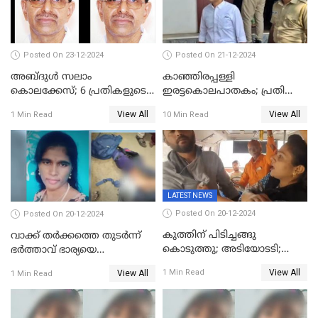
Posted On 23-12-2024
Posted On 21-12-2024
അബ്ദുള്‍ സലാം
കാഞ്ഞിരപ്പള്ളി
കൊലക്കേസ്‌; 6 പ്രതികളുടെ
ഇരട്ടകൊലപാതകം; പ്രതി
ശിക്ഷാവിധി ഇന്ന്‌
ജോർജ് കുര്യന് ഇരട്ട
View All
View All
1 Min Read
10 Min Read
ജീവപര്യന്തം
LATEST NEWS
Posted On 20-12-2024
Posted On 20-12-2024
കുത്തിന് പിടിച്ചങ്ങു
വാക്ക് തര്‍ക്കത്തെ തുടര്‍ന്ന്
കൊടുത്തു; അടിയോടടി;
ഭര്‍ത്താവ് ഭാര്യയെ
നിന്നങ്ങു മേടിച്ചു; ബസില്‍
വെട്ടിക്കൊന്നു
View All
1 Min Read
View All
1 Min Read
ശല്യം ചെയ്തയാളെ 26 തവണ
മുഖത്തടിച്ച് അധ്യാപിക