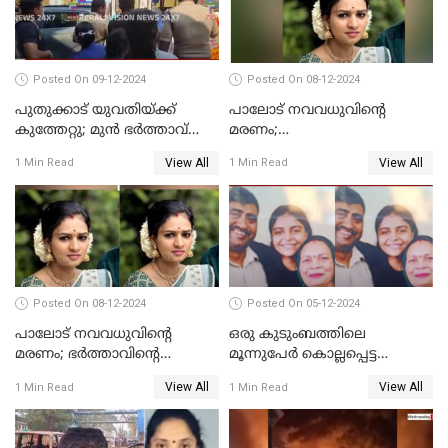
Posted On 09-12-2024
Posted On 08-12-2024
പുതുക്കാട് യുവതിയ്ക്ക്
പാലോട് നവവധുവിന്റെ
കുത്തേറ്റു; മുൻ ഭർത്താവ്
മരണം;
പൊലീസിൽ കീഴടങ്ങി
ജീവനൊടുക്കിയതാണെന്ന്‌
View All
View All
1 Min Read
1 Min Read
സ്ഥിരീകരിച്ച് പൊലീസ്
Posted On 08-12-2024
Posted On 05-12-2024
പാലോട് നവവധുവിന്റെ
ഒരു കുടുംബത്തിലെ
മരണം; ഭര്‍ത്താവിന്റെ
മൂന്നുപേര്‍ കൊല്ലപ്പെട്ട
സുഹൃത്ത് കസ്റ്റഡിയിൽ
സംഭവം; മകന്‍ പിടിയില്‍
View All
View All
1 Min Read
1 Min Read