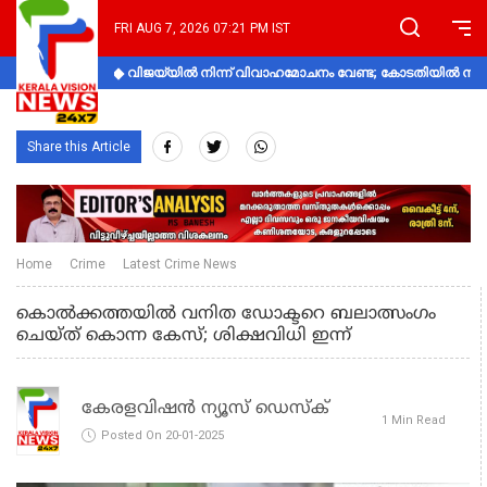
FRI AUG 7, 2026 07:21 PM IST
വിജയ്‌യിൽ നിന്ന് വിവാഹമോചനം വേണ്ട; കോടതിയിൽ നിലപാ
Share this Article
Home
Crime
Latest Crime News
കൊല്‍ക്കത്തയില്‍ വനിത ഡോക്ടറെ ബലാത്സംഗം
ചെയ്ത് കൊന്ന കേസ്; ശിക്ഷവിധി ഇന്ന്
കേരളവിഷൻ ന്യൂസ് ഡെസ്‌ക്
1 Min Read
Posted On 20-01-2025