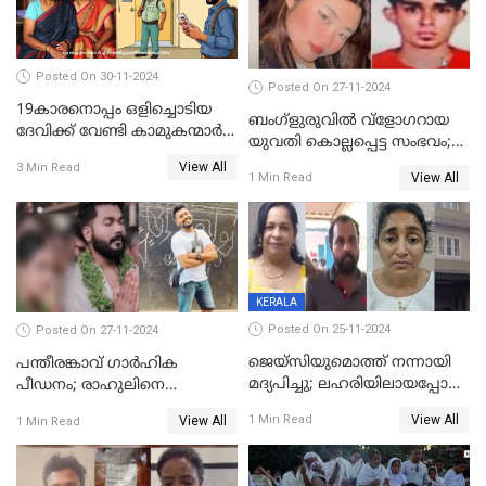
Posted On 30-11-2024
Posted On 27-11-2024
19കാരനൊപ്പം ഒളിച്ചൊടിയ
ബംഗ്‌ളുരുവില്‍ വ്‌ളോഗറായ
ദേവിക്ക് വേണ്ടി കാമുകന്മാർ
യുവതി കൊല്ലപ്പെട്ട സംഭവം;
പൊലീസ് സ്റ്റേഷനിൽ; പിന്നീട്
പൊലീസ് അന്വേഷണം
View All
3 Min Read
സംഭവിച്ചത്
View All
1 Min Read
ഊര്‍ജിതമാക്കി
KERALA
Posted On 25-11-2024
Posted On 27-11-2024
ജെയ്‌സിയുമൊത്ത് നന്നായി
പന്തീരങ്കാവ് ഗാർഹിക
മദ്യപിച്ചു; ലഹരിയിലായപ്പോൾ
പീഡനം; രാഹുലിനെ
ഡംബൽ എടുത്ത് തലയ്ക്ക്
കസ്റ്റഡിയിൽ ആവശ്യപ്പെട്ട്
View All
1 Min Read
View All
1 Min Read
പലവട്ടം അടിച്ചു;
പൊലീസ് കോടതിയിൽ
നിലവിളിച്ചപ്പോൾ മുഖത്ത്
അപേക്ഷ നൽകും
തലയിണ വച്ചമർത്തി;