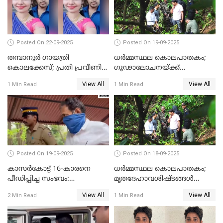
Posted On 22-09-2025
Posted On 19-09-2025
തമ്പാനൂര്‍ ഗായത്രി
ധർമ്മസ്ഥല കൊലപാതകം;
കൊലക്കേസ്; പ്രതി പ്രവീണിന്
ഗൂഢാലോചനയ്ക്ക്
ജീവപര്യന്തം കഠിനതടവും ഒരു
തെളിവുകൾ ഇല്ല
View All
View All
1 Min Read
1 Min Read
ലക്ഷം രൂപ പിഴയും
Posted On 19-09-2025
Posted On 18-09-2025
കാസർകോട്ട് 16-കാരനെ
ധർമ്മസ്ഥല കൊലപാതകം;
പീഡിപ്പിച്ച സംഭവം:
മൃതദേഹാവശിഷ്ടങ്ങൾ
ലക്ഷങ്ങളുടെ സാമ്പത്തിക
കണ്ടെത്താൻ SIT
View All
View All
2 Min Read
1 Min Read
ഇടപാടുകൾ നടന്നതായി
പൊലീസ്