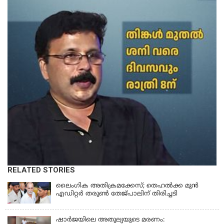
RELATED STORIES
ലൈംഗിക അതിക്രമക്കേസ്; തെഹല്‍ക്ക മുന്‍
എഡിറ്റര്‍ തരുൺ തേജ്പാലിന് തിരിച്ചടി
ഷാർജയിലെ അതുല്യയുടെ മരണം: