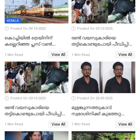
KERALA
Posted On 04-10-2025
Posted On 03-10-2025
കൊച്ചിയില്‍ ട്രെയിനിന്
രണ്ട് വയസുകാരിയെ
കല്ലെറിഞ്ഞ പ്ലസ് വൺ
തട്ടികൊണ്ടുപോയി പീഡിപ്പിച്ച
വിദ്യാർഥികൾ പിടിയിൽ;
കേസ്; പ്രതിക്ക് 65 വർഷം
View All
View All
1 Min Read
1 Min Read
കല്ലേറിൽ അഗ്നിരക്ഷാസേന
തടവ്
ഉദ്യോഗസ്ഥന് പരിക്കേറ്റിരുന്നു
Posted On 03-10-2025
Posted On 25-09-2025
രണ്ട് വയസുകാരിയെ
മുളങ്കുന്നത്തുകാവ്
തട്ടികൊണ്ടുപോയി പീഡിപ്പിച്ച
സ്വദേശിനിക്ക് കുത്തേറ്റ
കേസ് ശിക്ഷവിധി ഇന്ന്
സംഭവം; പ്രതി മാര്‍ട്ടിന്‍
View All
View All
1 Min Read
1 Min Read
ജോസഫ് പിടിയില്‍