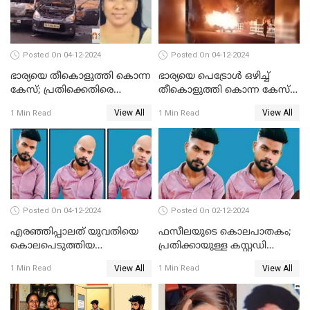
Posted On 04-12-2024
Posted On 04-12-2024
ഭാര്യയെ തീകൊളുത്തി കൊന്ന
ഭാര്യയെ പെട്രോള്‍ ഒഴിച്ച്
കേസ്; പ്രതിക്കെതിരെ
തീകൊളുത്തി കൊന്ന കേസ്‌;
കൊലപാതക കുറ്റവും
ഭര്‍ത്താവിന്റെ അറസ്റ്റ്
View All
View All
1 Min Read
1 Min Read
വധശ്രമ കുറ്റവും ചുമത്തി
രേഖപ്പെടുത്തി
Posted On 04-12-2024
Posted On 02-12-2024
എരഞ്ഞിപ്പാലത് യുവതിയെ
ഫസീലയുടെ കൊലപാതകം;
കൊലപെടുത്തിയ
പ്രതിക്കായുള്ള കസ്റ്റഡി
സംഭവത്തിൽ പ്രതിക്കായുള്ള
അപേക്ഷ ഇന്ന് നൽകും
View All
View All
1 Min Read
1 Min Read
കസ്റ്റഡി അപേക്ഷ ഇന്ന്