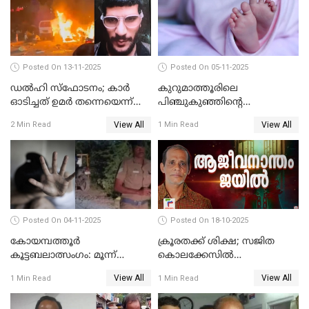
Posted On 13-11-2025
Posted On 05-11-2025
ഡല്‍ഹി സ്‌ഫോടനം; കാര്‍
കുറുമാത്തൂരിലെ
ഓടിച്ചത് ഉമര്‍ തന്നെയെന്ന്
പിഞ്ചുകുഞ്ഞിന്റെ
സ്ഥിരീകരിച്ച് DNA
കൊലപാതകം; അമ്മ
View All
View All
2 Min Read
1 Min Read
പരിശോധനാഫലം
അറസ്റ്റില്‍
Posted On 04-11-2025
Posted On 18-10-2025
കോയമ്പത്തൂർ
ക്രൂരതക്ക് ശിക്ഷ; സജിത
കൂട്ടബലാത്സംഗം: മൂന്ന്
കൊലക്കേസില്‍
പ്രതികൾ അറസ്റ്റിൽ
ചെന്താമരയ്ക്ക്
View All
View All
1 Min Read
1 Min Read
ഇരട്ടജീവപര്യന്തം