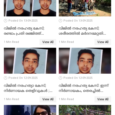
Posted On 13-09-2025
Posted On 13-09-2025
വിജിൽ നരഹത്യ കേസ്;
വിജില്‍ നരഹത്യ കേസ്;
രണ്ടാം പ്രതി രഞ്ജിത്ത്
ശരീരത്തില്‍ മര്‍ദനമേറ്റതിന്റെ
പിടിയിൽ
പാടുകളില്ല,പോസ്റ്റുമോര്‍ട്ടം
View All
View All
1 Min Read
1 Min Read
റിപ്പോർട്ട് പുറത്ത്
Posted On 12-09-2025
Posted On 12-09-2025
വിജിൽ നരഹത്യാ കേസ്;
വിജിൽ നരഹത്യ കേസ്: ഇന്ന്
നിർണായക തെളിവുകൾ ;
നിർണായകം, തെരച്ചിൽ
അസ്ഥിക്ക് പുറമേ പല്ലും,
പുനരാരംഭിച്ചു
View All
View All
1 Min Read
1 Min Read
താടിയെല്ലും ലഭിച്ചു