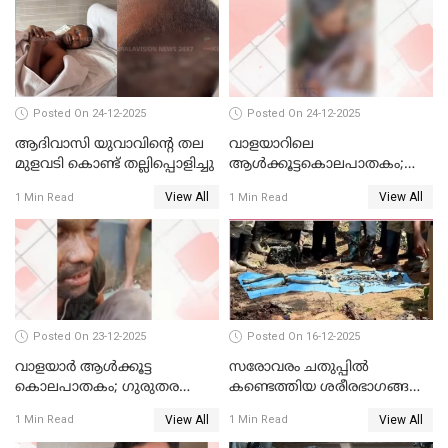
Posted On 24-12-2025
Posted On 24-12-2025
ആദിവാസി യുവാവിന്റെ തല
വാളയാറിലെ
മുളവടി കൊണ്ട് തല്ലിപ്പൊളിച്ചു
ആൾക്കൂട്ടകൊലപാതകം;
പ്രതികളെ കസ്റ്റഡിയില്‍
View All
View All
1 Min Read
1 Min Read
വാങ്ങും
Posted On 23-12-2025
Posted On 16-12-2025
വാളയാർ ആൾക്കൂട്ട
സരോവരം ചതുപ്പിൽ
കൊലപാതകം; ഗുരുതര
കണ്ടെത്തിയ ശരീരഭാഗങ്ങൾ
വകുപ്പുകൾ ചുമത്തി അറസ്റ്റ്
വിജിലിൻ്റേത് തന്നെയെന്ന്
View All
View All
1 Min Read
1 Min Read
ഡി.എൻ.എ പരിശോധനയിൽ
സ്ഥിരീകരണം