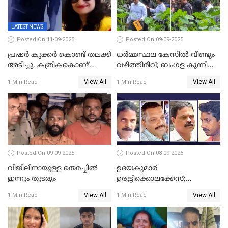
LATEST NEWS
Posted On 11-09-2025
Posted On 09-09-2025
പ്രഷർ കുക്കർ കൊണ്ട് തലക്ക്
ധർമ്മസ്ഥല കേസിൽ വീണ്ടും
അടിച്ചു, കത്രികകൊണ്ട്
വഴിത്തിരിവ്; ബംഗള കുന്നിൽ
കഴുത്തറുത്ത് യുവതിയെ
മൃതദേഹ അവശിഷ്ടങ്ങൾ
View All
View All
1 Min Read
1 Min Read
കൊലപ്പെടുത്തി; 5 പവൻ
കണ്ടെത്തി
സ്വർണ്ണവും ഒരു ലക്ഷം
രൂപയും കാണാതായി
Posted On 09-09-2025
Posted On 08-09-2025
വിജിലിനായുള്ള തെരച്ചിൽ
ഉദയകുമാര്‍
ഇന്നും തുടരും
ഉരുട്ടിക്കൊലക്കേസ്;
വിധിക്കെതിരെ കുടുംബം
View All
View All
1 Min Read
1 Min Read
സുപ്രീംകോടതിയിലേക്ക്