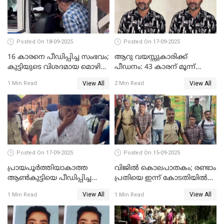
Posted On 18-09-2025
Posted On 17-09-2025
16 കാരനെ പീഡിപ്പിച്ച സംഭവം;
ആറു വയസ്സുകാരിക്ക്
കുട്ടിയുടെ വിശദമായ മൊഴി
പീഡനം: 43 കാരന് മൂന്ന്
രേഖപ്പെടുത്തും
ജീവപര്യന്തവും 3 ലക്ഷം രൂപ
View All
View All
1 Min Read
2 Min Read
പിഴയും ശിക്ഷ
Posted On 17-09-2025
Posted On 15-09-2025
പ്രായപൂർത്തിയാകാത്ത
വിജിൽ കൊലപാതകം; രണ്ടാം
ആൺകുട്ടിയെ പീഡിപ്പിച്ച
പ്രതിയെ ഇന്ന് കോടതിയിൽ
സംഭവം; ഒരാൾ കൂടി
ഹാജരാക്കും
View All
View All
1 Min Read
1 Min Read
അറസ്റ്റിൽ