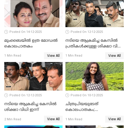
Posted On 14-12-2025
Posted On 12-12-2025
മുംബൈയില്‍ ഉത്ര മോഡല്‍
നടിയെ ആക്രമിച്ച കേസില്‍
കൊലപാതകം
പ്രതികള്‍ക്കുള്ള ശിക്ഷാ വിധി
3.30 ന്
View All
View All
1 Min Read
1 Min Read
Posted On 12-12-2025
Posted On 10-12-2025
നടിയെ ആക്രമിച്ച കേസിൽ
ചിത്രപ്രിയയുടേത്
ശിക്ഷാ വിധി ഇന്ന്
കൊലപാതകം;
ആണ്‍സുഹൃത്ത് കുറ്റം
View All
View All
2 Min Read
1 Min Read
സമ്മതിച്ചെന്ന് പൊലീസ്