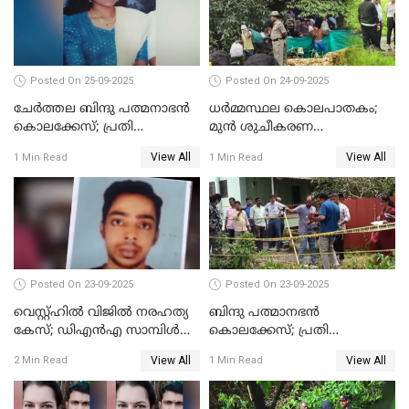
Posted On 25-09-2025
Posted On 24-09-2025
ചേർത്തല ബിന്ദു പത്മനാഭൻ
ധർമ്മസ്ഥല കൊലപാതകം;
കൊലക്കേസ്; പ്രതി
മുൻ ശുചീകരണ
സെബാസ്റ്റ്യന്‍ കുറ്റം സമ്മതിച്ചു
തൊഴിലാളിയുടെ മൊഴി
View All
View All
1 Min Read
1 Min Read
രേഖപ്പെടുത്തും
Posted On 23-09-2025
Posted On 23-09-2025
വെസ്റ്റ്ഹിൽ വിജിൽ നരഹത്യ
ബിന്ദു പത്മാനഭന്‍
കേസ്; ഡിഎൻഎ സാമ്പിൾ
കൊലക്കേസ്; പ്രതി
പരിശോധനയ്ക്ക് അയക്കും
സെബാസ്റ്റ്യന്റെ അറസ്റ്റ്
View All
View All
2 Min Read
1 Min Read
രേഖപ്പെടുത്തി