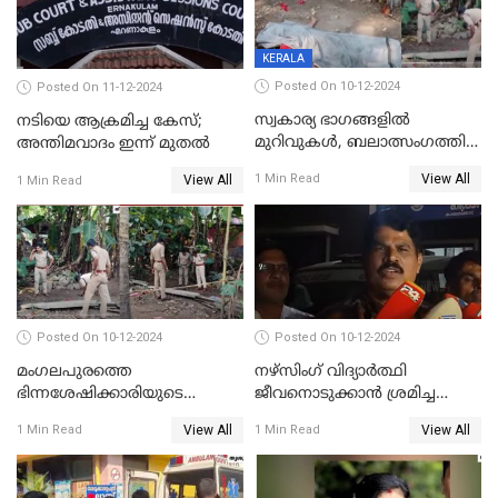
KERALA
Posted On 10-12-2024
Posted On 11-12-2024
സ്വകാര്യ ഭാഗങ്ങളിൽ
നടിയെ ആക്രമിച്ച കേസ്;
മുറിവുകൾ, ബലാത്സംഗത്തിന്
അന്തിമവാദം ഇന്ന് മുതല്‍
ഇരയായെന്ന് പോത്തന്‍ കോട്
View All
1 Min Read
View All
1 Min Read
കൊലപാതകത്തില്‍
പോസ്റ്റ്‌മോർട്ടം റിപ്പോർട്ട്
Posted On 10-12-2024
Posted On 10-12-2024
മംഗലപുരത്തെ
നഴ്‌സിംഗ് വിദ്യാർത്ഥി
ഭിന്നശേഷിക്കാരിയുടെ
ജീവനൊടുക്കാന്‍ ശ്രമിച്ച
കൊലപാതകം; പ്രതിയെന്ന്
സംഭവം;ഹോസ്റ്റൽ വാർഡനെ
View All
View All
1 Min Read
1 Min Read
സംശയിക്കുന്നയാള്‍
മാറ്റിയതായി മൻസൂർ
കസ്റ്റഡിയില്‍
ആശുപത്രി എം.ഡി ഷംസുദ്ദീൻ