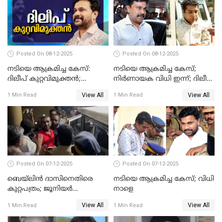
Posted On 08-12-2025
Posted On 08-12-2025
നടിയെ ആക്രമിച്ച കേസ്:
നടിയെ ആക്രമിച്ച കേസ്;
ദിലീപ് കുറ്റവിമുക്തന്‍;
നിർണായക വിധി ഇന്ന്; ദിലീപ്
പള്‍സര്‍ സുനി അടക്കം ആറു
അടക്കം 10 പ്രതികൾ
View All
View All
1 Min Read
1 Min Read
പ്രതികള്‍ കുറ്റക്കാര്‍;
ശിക്ഷവിധി 12 ന്
Posted On 07-12-2025
Posted On 07-12-2025
ബെയ്‌ലിന്‍ ദാസിനെതിരെ
നടിയെ ആക്രമിച്ച കേസ്; വിധി
കുറ്റപത്രം; ജൂനിയർ
നാളെ
അഭിഭാഷക ശ്യാമിലിയെ
View All
View All
1 Min Read
1 Min Read
മർദിച്ച കേസ്