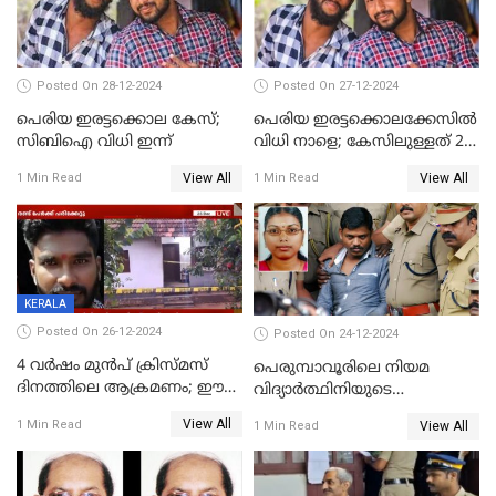
Posted On 28-12-2024
Posted On 27-12-2024
പെരിയ ഇരട്ടക്കൊല കേസ്;
പെരിയ ഇരട്ടക്കൊലക്കേസില്‍
സിബിഐ വിധി ഇന്ന്
വിധി നാളെ; കേസിലുള്ളത് 24
പ്രതികള്‍
View All
View All
1 Min Read
1 Min Read
KERALA
Posted On 26-12-2024
Posted On 24-12-2024
4 വർഷം മുൻപ് ക്രിസ്മസ്
പെരുമ്പാവൂരിലെ നിയമ
ദിനത്തിലെ ആക്രമണം; ഈ
വിദ്യാര്‍ത്ഥിനിയുടെ
ക്രിസ്മസിന് പകരം
കൊലപാതകം ; പ്രതി
View All
1 Min Read
View All
1 Min Read
ചോദിക്കാനെത്തി, 2 പേർ
അമീറുള്‍ ഇസ്ലാമിന്റെ
കുത്തേറ്റു മരിച്ചു
മനോനിലയില്‍ കുഴപ്പമില്ലെന്ന്
റിപ്പോര്‍ട്ട്