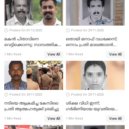
Posted On 01-12-2025
Posted On 29-11-2025
മകൻ പിതാവിനെ
ഒതായി മനാഫ് വധക്കേസ്;
വെട്ടിക്കൊന്നു; സാമ്പത്തിക
ഒന്നാം പ്രതി മാലങ്ങാടൻ
തർക്കം
ഷഫീഖിന് ജീവപര്യന്തം തടവ്,
View All
View All
1 Min Read
1 Min Read
ഒരു ലക്ഷം രൂപ പിഴ
Posted On 29-11-2025
Posted On 29-11-2025
നടിയെ ആക്രമിച്ച കേസിലെ
ശിക്ഷ വിധി ഇന്ന്;
പ്രതി ആത്മഹത്യക്ക് ശ്രമിച്ചു
ഗർഭിണിയായ യുവതിയെ
കൊന്നു കായലിൽ തള്ളിയ
View All
View All
1 Min Read
1 Min Read
കേസ്