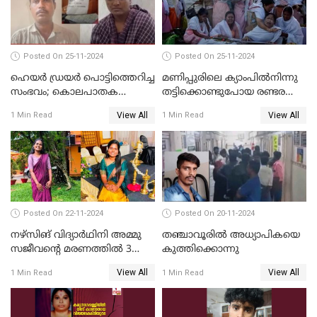
അരുംകൊലയിൽ യുവാവും
യുവതിയും പിടിയിൽ
Posted On 25-11-2024
Posted On 25-11-2024
ഹെയര്‍ ഡ്രയര്‍ പൊട്ടിത്തെറിച്ച
മണിപ്പുരിലെ ക്യാംപില്‍നിന്നു
സംഭവം; കൊലപാതക
തട്ടിക്കൊണ്ടുപോയ രണ്ടര
ശ്രമത്തില്‍ പ്രതിയെ അറസ്റ്റ്
വയസ്സുകാരന്‍ ക്രൂരമായ
View All
View All
1 Min Read
1 Min Read
ചെയ്തു
പീഡനത്തിനിരയായി
Posted On 22-11-2024
Posted On 20-11-2024
നഴ്സിങ് വിദ്യാര്‍ഥിനി അമ്മു
തഞ്ചാവൂരില്‍ അധ്യാപികയെ
സജീവന്റെ മരണത്തില്‍ 3
കുത്തിക്കൊന്നു
സഹപാഠികളുടെയും അറസ്റ്റ്
View All
View All
1 Min Read
1 Min Read
രേഖപ്പെടുത്തി