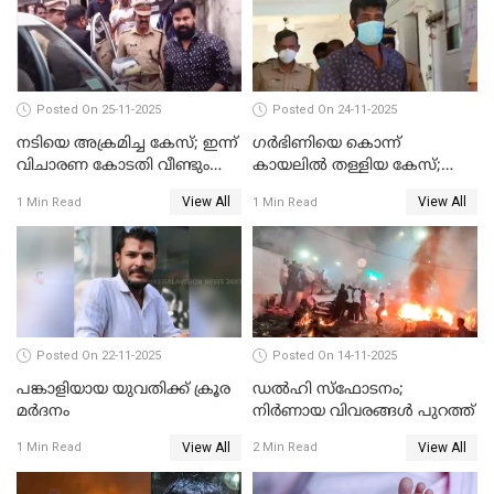
Posted On 25-11-2025
Posted On 24-11-2025
നടിയെ അക്രമിച്ച കേസ്; ഇന്ന്
ഗര്‍ഭിണിയെ കൊന്ന്
വിചാരണ കോടതി വീണ്ടും
കായലില്‍ തള്ളിയ കേസ്;
പരിഗണിക്കും
പ്രതിക്ക് വധശിക്ഷ
View All
View All
1 Min Read
1 Min Read
Posted On 22-11-2025
Posted On 14-11-2025
പങ്കാളിയായ യുവതിക്ക് ക്രൂര
ഡല്‍ഹി സ്‌ഫോടനം;
മര്‍ദനം
നിര്‍ണായ വിവരങ്ങള്‍ പുറത്ത്
View All
View All
1 Min Read
2 Min Read