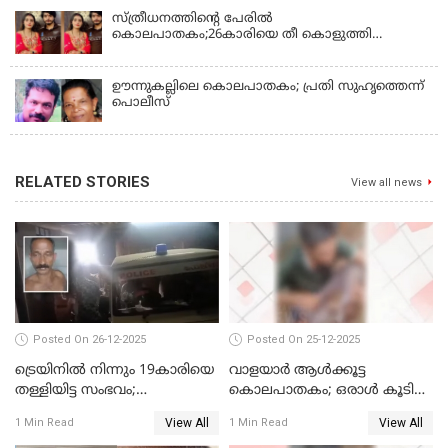
സ്ത്രീധനത്തിന്റെ പേരില്‍
കൊലപാതകം;26കാരിയെ തീ കൊളുത്തി
കൊലപ്പെടുത്തി
ഊന്നുകല്ലിലെ കൊലപാതകം; പ്രതി സുഹൃത്തെന്ന്
പൊലീസ്
RELATED STORIES
View all news
Posted On 26-12-2025
Posted On 25-12-2025
ട്രെയിനില്‍ നിന്നും 19കാരിയെ
വാളയാര്‍ ആള്‍ക്കൂട്ട
തള്ളിയിട്ട സംഭവം;
കൊലപാതകം; ഒരാള്‍ കൂടി
കൊച്ചിയിലെ
അറസ്റ്റില്‍
View All
View All
1 Min Read
1 Min Read
ആശുപത്രിയിലേക്ക് മാറ്റി