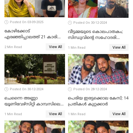
Posted On 03-09-2025
Posted On 30-12-2024
കോഴിക്കോട്
വീട്ടമ്മയുടെ കൊലപാതകം;
എരഞ്ഞിപ്പാലത്ത് 21 കാരി
സിന്ധുവിന്റെ സഹോദരി
ജീവനൊടുക്കിയ സംഭവം:
ഭർത്താവ് പിടിയില്‍
View All
2 Min Read
View All
1 Min Read
കൂടുതൽ അന്വേഷണത്തിന്
പൊലീസ്
Posted On 30-12-2024
Posted On 28-12-2024
ചെന്നൈ അണ്ണാ
പെരിയ ഇരട്ടക്കൊല കേസ്; 14
യൂണിവേഴ്‌സിറ്റി കാമ്പസിലെ
പ്രതികള്‍ കുറ്റക്കാര്‍
ബലാത്സംഗം; ദേശീയ വനിതാ
View All
View All
1 Min Read
1 Min Read
കമ്മീഷന്‍ ഇന്ന്
യൂണിവേഴ്‌സിറ്റിയിലെത്തും