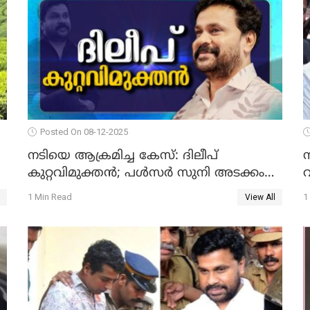
Posted On 08-12-2025
നടിയെ ആക്രമിച്ച കേസ്: ദിലീപ്
കുറ്റവിമുക്തന്‍; പള്‍സര്‍ സുനി അടക്കം
വ
ആറു പ്രതികള്‍ കുറ്റക്കാര്‍; ശിക്ഷവിധി 12
1 Min Read
1
View All
ന്