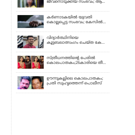
ജീവനൊടുക്കിയ സംഭവം; ആണ്‍
സുഹൃത്ത് പിടിയില്‍
കര്‍ണാടകയില്‍ യുവതി
കൊല്ലപ്പെട്ട സംഭവം; കേസില്‍
സുഹൃത്ത് സിദ്ധരാജു
കസ്റ്റഡിയില്‍
വിദ്യാർത്ഥിനിയെ
കൂട്ടബലാത്സംഗം ചെയ്ത കേസ്;
കുറ്റപത്രം സമര്‍പ്പിച്ചു
സ്ത്രീധനത്തിന്റെ പേരില്‍
കൊലപാതകം;26കാരിയെ തീ
കൊളുത്തി കൊലപ്പെടുത്തി
ഊന്നുകല്ലിലെ കൊലപാതകം;
പ്രതി സുഹൃത്തെന്ന് പൊലീസ്