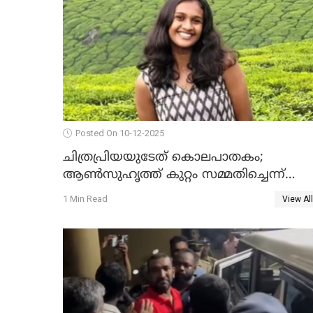
Posted On 10-12-2025
ചിത്രപ്രിയയുടേത് കൊലപാതകം;
ആണ്‍സുഹൃത്ത് കുറ്റം സമ്മതിച്ചെന്ന്
പൊലീസ്
1 Min Read
View All