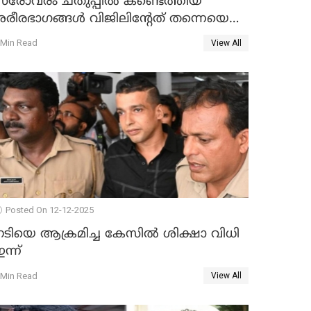
സരോവരം ചതുപ്പിൽ കണ്ടെത്തിയ
ശരീരഭാഗങ്ങൾ വിജിലിൻ്റേത് തന്നെയെന്ന്
ഡി.എൻ.എ പരിശോധനയിൽ
 Min Read
View All
സ്ഥിരീകരണം
Posted On 12-12-2025
നടിയെ ആക്രമിച്ച കേസിൽ ശിക്ഷാ വിധി
ന്ന്
 Min Read
View All