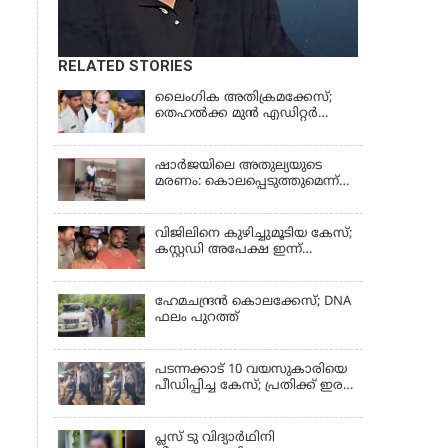
RELATED STORIES
ലൈംഗിക അതിക്രമക്കേസ്;
തെഹല്‍ക്ക മുന്‍ എഡിറ്റര്‍
തരുൺ തേജ്പാലിന് തിരിച്ചടി
ഷാർജയിലെ അതുല്യയുടെ
മരണം: കൊലപ്പെടുത്തുമെന്ന്
സതീഷ് പറയുന്ന ഞെട്ടിക്കുന്ന
ദൃശ്യങ്ങൾ പുറത്ത്
വിജിലിനെ കുഴിച്ചുമൂടിയ കേസ്;
കസ്റ്റഡി അപേക്ഷ ഇന്ന്
പരിഗണിക്കും
ഹേമചന്ദ്രൻ കൊലക്കേസ്; DNA
ഫലം പുറത്ത്
പടന്നക്കാട് 10 വയസുകാരിയെ
പീഡിപ്പിച്ച കേസ്; പ്രതിക്ക് ഇരട്ട
ജീവപര്യന്തവും മരണം വരെ
തടവും ശിക്ഷ
പ്ലസ് ടു വിദ്യാര്‍ഥിനി