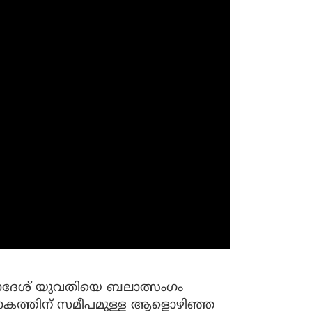
ാദേശ് യുവതിയെ ബലാത്സംഗം
ടാകത്തിന് സമീപമുള്ള ആളൊഴിഞ്ഞ