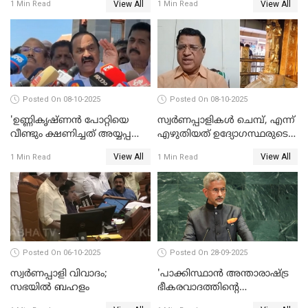
View All
View All
1 Min Read
1 Min Read
ഉത്തരവിട്ട് ഹൈക്കോടതി
പ്രതിപക്ഷം WATCH VIDEO
WATCH VIDEO
Posted On 08-10-2025
Posted On 08-10-2025
'ഉണ്ണികൃഷ്ണന്‍ പോറ്റിയെ
സ്വർണപ്പാളികൾ ചെമ്പ്, എന്ന്
വീണ്ടും ക്ഷണിച്ചത് അയ്യപ്പ
എഴുതിയത് ഉദ്യോഗസ്ഥരുടെ
വിഗ്രഹം
കള്ളക്കളിയാണ്;
View All
View All
1 Min Read
1 Min Read
അടിച്ചുമാറ്റാനാണെന്ന്
ടി.കെ.രാജഗോപാല്‍
സംശയമുണ്ട്'; വി ഡി
സതീശൻ
Posted On 06-10-2025
Posted On 28-09-2025
സ്വർണപ്പാളി വിവാദം;
'പാക്കിസ്ഥാന്‍ അന്താരാഷ്ട്ര
സഭയിൽ ബഹളം
ഭീകരവാദത്തിന്റെ
പ്രഭവകേന്ദ്രം'; ഡോ എസ്