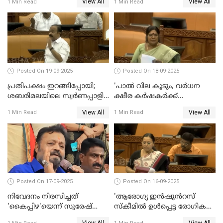
View All
View All
1 Min Read
1 Min Read
ജയശങ്കര്‍
Posted On 19-09-2025
Posted On 18-09-2025
പ്രതിപക്ഷം ഇറങ്ങിപ്പോയി;
'പാൽ വില കൂടും, വർധന
ശബരിമലയിലെ സ്വർണപ്പാളി
ക്ഷീര കർഷകർക്ക്
വിവാദം, അടിയന്തര
പ്രയോജനപ്പെടുന്ന രീതിയിൽ';
View All
View All
1 Min Read
1 Min Read
പ്രമേയത്തിന് അനുമതിയില്ല
ജെ ചിഞ്ചുറാണി
WATCH VIDEO
Posted On 17-09-2025
Posted On 16-09-2025
നിവേദനം നിരസിച്ചത്
'ആരോഗ്യ ഇൻഷുൻറസ്
'കൈപ്പിഴ'യെന്ന് സുരേഷ്
സ്കീമിൽ ഉൾപ്പെട്ട രോഗികൾ
ഗോപി
ചികിത്സ ഉപകരണങ്ങൾ