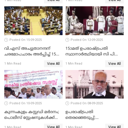
View All
View All
1 Min Read
1 Min Read
വാങ്ങി നൽകേണ്ട സാഹചര്യം
ഇല്ല'; വീണ ജോർജ് WATCH
VIDEO
Posted On 15-09-2025
Posted On 12-09-2025
വി.എസ് അച്യുതാനന്ദന്
15ാമത് ഉപരാഷ്ട്രപതി
ചരമോപചാരം അർപ്പിച്ച് 15-ാം
സ്ഥാനാര്‍ത്ഥിയായി സി പി
നിയമസഭയുടെ 14-ാം
രാധാകൃഷ്ണന്‍
View All
View All
1 Min Read
1 Min Read
സമ്മേളനത്തിന് തുടക്കം
സത്യപ്രതിജ്ഞ ചെയ്തു
WATCH VIDEO
WATCH VIDEO
Posted On 10-09-2025
Posted On 08-09-2025
കുന്നംകുളം കസ്റ്റഡി മര്‍ദനം;
ഉപരാഷ്ട്രപതി
പൊലീസ് സ്റ്റേഷനുകൾക്ക്
തെരഞ്ഞെടുപ്പ്;
മുന്നിൽ ജനകീയ പ്രതിഷേധ
വോട്ടഭ്യര്‍ത്ഥിച്ച് വീഡിയോ
View All
View All
1 Min Read
1 Min Read