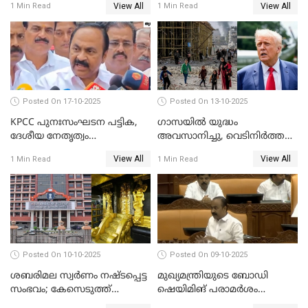
View All
View All
1 Min Read
1 Min Read
തങ്ങള്‍ക്ക് ഭയമാണ്';
സജിതയുടെ പെണ്‍മക്കള്‍
WATCH VIDEO
Posted On 17-10-2025
Posted On 13-10-2025
KPCC പുനഃസംഘടന പട്ടിക,
ഗാസയില്‍ യുദ്ധം
ദേശീയ നേതൃത്വം
അവസാനിച്ചു, വെടിനിര്‍ത്തല്‍
ചേര്‍ന്നെടുത്ത തീരുമാനം; വി
തുടരും WATCH VIDEO
View All
View All
1 Min Read
1 Min Read
ഡി സതീശന്‍ WATCH VIDEO
Posted On 10-10-2025
Posted On 09-10-2025
ശബരിമല സ്വര്‍ണം നഷ്ടപ്പെട്ട
മുഖ്യമന്ത്രിയുടെ ബോഡി
സംഭവം; കേസെടുത്ത്
ഷെയിമിങ് പരാമര്‍ശം
അന്വേഷണം നടത്താന്‍
നിയമസഭയില്‍ ഉന്നയിച്ച്