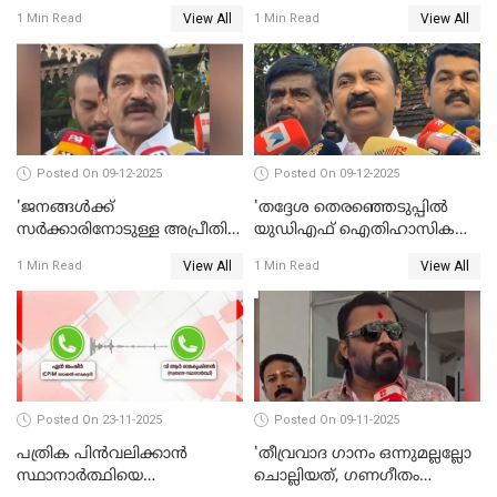
നീതി ലഭിച്ചില്ല'; ഉമ തോമസ്
സുരേഷ് ഗോപി WATCH VIDEO
View All
View All
1 Min Read
1 Min Read
MLA WATCH VIDEO
Posted On 09-12-2025
Posted On 09-12-2025
'ജനങ്ങള്‍ക്ക്
'തദ്ദേശ തെരഞ്ഞെടുപ്പില്‍
സര്‍ക്കാരിനോടുള്ള അപ്രീതി
യുഡിഎഫ് ഐതിഹാസിക
ഇക്കുറി തെരഞ്ഞെടുപ്പില്‍
തിരിച്ചുവരവ് നടത്തും'; വിഡി
View All
View All
1 Min Read
1 Min Read
പ്രതിഫലിക്കും'; കെ.സി
സതീശന്‍ WATCH VIDEO
വേണുഗോപാല്‍ WATCH
VIDEO
Posted On 23-11-2025
Posted On 09-11-2025
പത്രിക പിന്‍വലിക്കാന്‍
'തീവ്രവാദ ഗാനം ഒന്നുമല്ലല്ലോ
സ്ഥാനാര്‍ത്ഥിയെ
ചൊല്ലിയത്, ഗണഗീതം