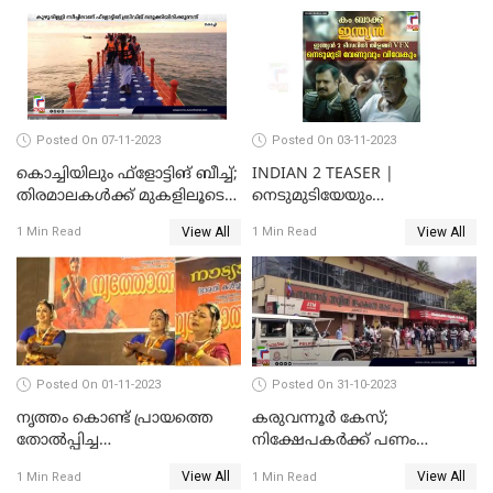
Posted On 07-11-2023
Posted On 03-11-2023
കൊച്ചിയിലും ഫ്‌ളോട്ടിങ് ബീച്ച്;
INDIAN 2 TEASER |
തിരമാലകള്‍ക്ക് മുകളിലൂടെ
നെടുമുടിയേയും
ഇനി കൊച്ചിക്കാരും
വിവേകിനേയും വീണ്ടും
View All
View All
1 Min Read
1 Min Read
കാണാം; ഇന്ത്യൻ 2 ടീസർ
പുറത്ത്
Posted On 01-11-2023
Posted On 31-10-2023
നൃത്തം കൊണ്ട് പ്രായത്തെ
കരുവന്നൂർ കേസ്;
തോല്‍പ്പിച്ച
നിക്ഷേപകർക്ക് പണം
അമ്മമാര്‍;വിസ്മയമായി
പിൻവലിക്കാൻ അവസരം;
View All
View All
1 Min Read
1 Min Read
അറുപത്തി ആറ്‌ അമ്മമാരുടെ
നിബന്ധനകൾ അറിയാം