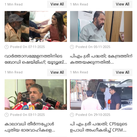
ഭീഷണിപ്പെടുത്തി CPIM
ചൊല്ലിയത് സെലിബ്രേഷന്റെ
View All
View All
1 Min Read
1 Min Read
WATCH VIDEO
ഭാഗം'; സുരേഷ് ഗോപി WATCH
VIDEO
Posted On 07-11-2025
Posted On 05-11-2025
വാർത്താസമ്മേളനത്തിനിടെ
പിഎം ശ്രീ പദ്ധതി; കേന്ദ്രത്തിന്
ബോഡി ഷെയിമിംഗ്; യൂട്യൂബ്
കത്തയക്കുന്നതില്‍
വ്ളോഗർക്ക് ചുട്ട
കാലതാമസമില്ല;
View All
View All
1 Min Read
1 Min Read
മറുപടിയുമായി ഗൗരി കിഷന്‍
വി.ശിവന്‍കുട്ടി WATCH VIDEO
WATCH VIDEO
Posted On 03-11-2025
Posted On 29-10-2025
കാലാവധി തീര്‍ന്നപ്പോള്‍
പി എം ശ്രീ പദ്ധതി; CPIയുടെ
പുതിയ ഭാരവാഹികളെ
ഉപാധി അംഗീകരിച്ച് CPIM
തീരുമാനിച്ചു'; സജി ചെറിയാന്‍
WATCH VIDEO