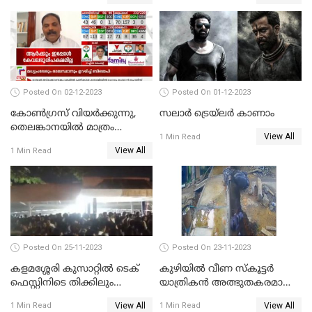
ആരോപണത്തിൽ
നടപടികളുമായി ഡിജിപി
അന്വേഷണം
Posted On 02-12-2023
Posted On 01-12-2023
കോണ്‍ഗ്രസ് വിയര്‍ക്കുന്നു,
സലാര്‍ ട്രെയ്‌ലർ കാണാം
തെലങ്കാനയില്‍ മാത്രം
View All
1 Min Read
കോണ്‍ഗ്രസ്
View All
1 Min Read
Posted On 25-11-2023
Posted On 23-11-2023
കളമശ്ശേരി കുസാറ്റില്‍ ടെക്
കുഴിയിൽ വീണ സ്കൂട്ടർ
ഫെസ്റ്റിനിടെ തിക്കിലും
യാത്രികൻ അത്ഭുതകരമായി
തിരക്കിലുംപെട്ട് 4 മരണം
രക്ഷപ്പെട്ടു
View All
View All
1 Min Read
1 Min Read