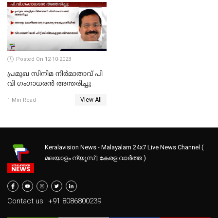
Posted On 12-10-2023
പ്രമുഖ സിനിമ നിർമാതാവ് പി
വി ഗംഗാധരൻ അന്തരിച്ചു
View All
1 Min Read
Keralavision News - Malayalam 24x7 Live News Channel (
മലയാളം ന്യൂസ് | കേരള വാർത്ത )
Contact us
+91 8086800239