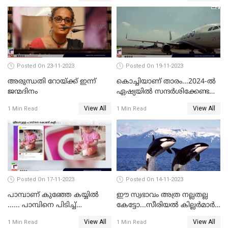
Posted On 23-11-2023
Posted On 19-11-2023
അരുന്ധതി റോയ്ക്ക് ഇന്ന്
കൊച്ചിയാണ് താരം...2024-ല്‍
ജന്മദിനം
ഏഷ്യയില്‍ സന്ദര്‍ശിക്കേണ്ട
ഏറ്റവും മികച്ച സ്ഥലങ്ങളില്‍
View All
View All
1 Min Read
1 Min Read
കൊച്ചിയും
Posted On 17-11-2023
Posted On 14-11-2023
പാമ്പാണ് കുഞ്ഞേ കയ്യില്‍
ഈ സ്വഭാവം അത്ര നല്ലതല്ല
...... പാമ്പിനെ പിടിച്ച്
കേട്ടോ...സീരിയല്‍ കില്ലര്‍മാര്‍
കളിക്കുന്ന പിഞ്ചുകുഞ്ഞ്;
വരെ തോറ്റുപോന്ന
View All
View All
1 Min Read
1 Min Read
വൈറലായി വീഡിയോ
ഓര്‍ക്കകളുടെ സ്വഭാവരീതി