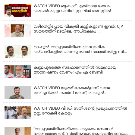
WATCH VIDEO തൃഷക്ക് എതിരായ മോശം
പരാമര്‍ശം; ഉദയനിധി സ്റ്റാലിൻ അറസ്റ്റിൽ
വഴിതെറ്റിപ്പോയ വികൃതി കുട്ടികളാണ് ഇവര്‍; CJP
സമരത്തിനിടെയിലെ അധിക്ഷേപ
പരാമര്‍ശങ്ങളിൽ മോദി
രാഹുല്‍ മാങ്കൂട്ടത്തിലിനെ ഔദ്യോഗിക
പരിപാടികളില്‍ പങ്കെടുക്കാന്‍ സമ്മതിക്കില്ല; സി
കൃഷ്ണകുമാര്‍
കണ്ണപുരത്തെ സ്‌ഫോടനത്തില്‍ സമഗ്രമായ
അന്വേഷണം വേണം; എം എ ബേബി
WATCH VIDEO യൂത്ത് കോൺഗ്രസ് വ്യാജ
തിരിച്ചറിയൽ കാർഡ് കേസ്; രാഹുൽ
മാങ്കൂട്ടത്തിലിനെ ചോദ്യം ചെയ്യും
WATCH VIDEO വി ഡി സതീശൻ്റെ പ്രഖ്യാപനത്തിൽ
ഉറ്റു നോക്കി കേരളം
'മാങ്കൂട്ടത്തിലിനെതിരായ ആരോപണങ്ങള്‍
ഗൗരവതരമാണ്, 'സ്ത്രീകളുടെ ആത്മാഭിമാനവും