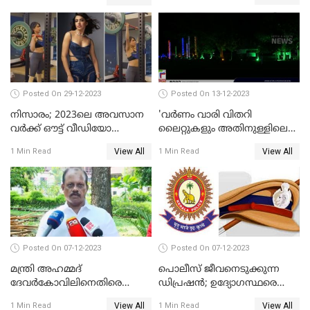
Posted On 29-12-2023
Posted On 13-12-2023
നിസാരം; 2023ലെ അവസാന
'വര്‍ണം വാരി വിതറി
വർക്ക് ഔട്ട് വീഡിയോ
ലൈറ്റുകളും അതിനുള്ളിലെ
പങ്കുവച്ച് സാമന്ത
സൗഹൃദവും'
View All
View All
1 Min Read
1 Min Read
അണിഞ്ഞൊരുങ്ങി എസ് ബി
കോളേജ് മൈതാനം
Posted On 07-12-2023
Posted On 07-12-2023
മന്ത്രി അഹമ്മദ്
പൊലീസ് ജീവനെടുക്കുന്ന
ദേവർകോവിലിനെതിരെ
ഡിപ്രഷൻ; ഉദ്യോഗസ്ഥരെ
സാമ്പത്തികതട്ടിപ്പ്
സംരക്ഷിക്കാൻ
View All
View All
1 Min Read
1 Min Read