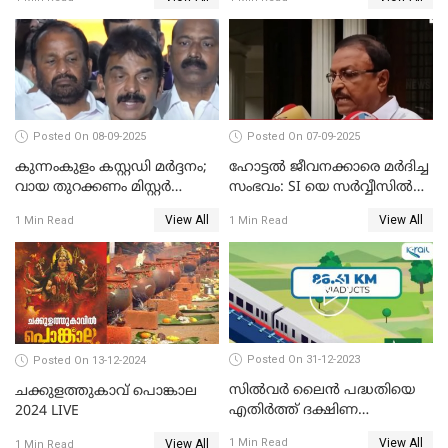
സദസ്സ്
സന്ദേശവുമായി ജസ്റ്റിസ് ബി.
സുദര്‍ശന്‍ റെഡ്ഡി
Posted On 08-09-2025
Posted On 07-09-2025
കുന്നംകുളം കസ്റ്റഡി മര്‍ദ്ദനം;
ഹോട്ടൽ ജീവനക്കാരെ മർദിച്ച
വായ തുറക്കണം മിസ്റ്റര്‍
സംഭവം: SI യെ സർവ്വീസിൽ
പിണറായി; കെസി
നിന്ന് പുറത്താക്കണമെന്ന് കെ
View All
View All
1 Min Read
1 Min Read
വേണുഗോപാൽ
പി ഔസേപ്പ്
Posted On 31-12-2023
Posted On 13-12-2024
സില്‍വര്‍ ലൈന്‍ പദ്ധതിയെ
ചക്കുളത്തുകാവ് പൊങ്കാല
എതിര്‍ത്ത് ദക്ഷിണ
2024 LIVE
റെയില്‍വേ
View All
1 Min Read
View All
1 Min Read