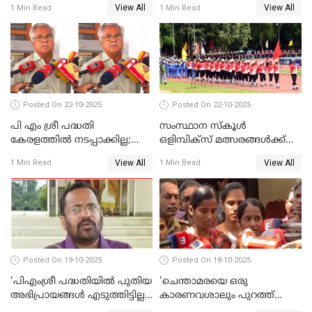
View All
View All
1 Min Read
1 Min Read
WATCH VIDEO
Posted On 22-10-2025
Posted On 22-10-2025
പി എം ശ്രീ പദ്ധതി
സംസ്ഥാന സ്‌കൂള്‍
കേരളത്തില്‍ നടപ്പാക്കില്ല;
ഒളിമ്പിക്‌സ് മത്സരങ്ങള്‍ക്ക്
ബിനോയ് വിശ്വം WATCH
ഇന്ന് തുടക്കം WATCH VIDEO
View All
View All
1 Min Read
1 Min Read
VIDEO
Posted On 19-10-2025
Posted On 18-10-2025
'പിഎംശ്രീ പദ്ധതിയില്‍ പുതിയ
'ചെന്താമരയെ ഒരു
അഭിപ്രായങ്ങള്‍ എടുത്തിട്ടില്ല';
കാരണവശാലും പുറത്ത്
കെ രാജന്‍ WATCH VIDEO
വിടരുതെന്നും പ്രതിയെ