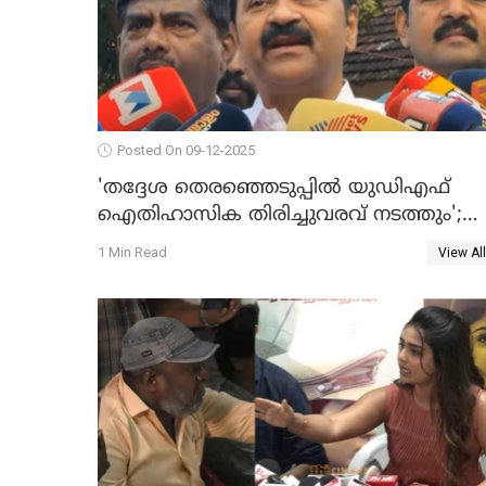
Posted On 09-12-2025
'തദ്ദേശ തെരഞ്ഞെടുപ്പില്‍ യുഡിഎഫ്
ഐതിഹാസിക തിരിച്ചുവരവ് നടത്തും';
വിഡി സതീശന്‍ WATCH VIDEO
1 Min Read
View All