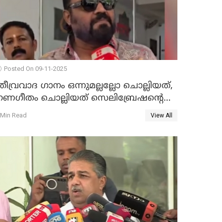
Posted On 09-11-2025
തീവ്രവാദ ഗാനം ഒന്നുമല്ലല്ലോ ചൊല്ലിയത്,
ഗണഗീതം ചൊല്ലിയത് സെലിബ്രേഷന്റെ
ഭാഗം'; സുരേഷ് ഗോപി WATCH VIDEO
 Min Read
View All