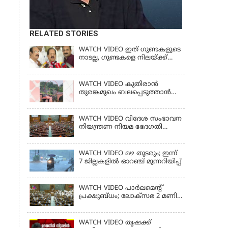
RELATED STORIES
WATCH VIDEO ഇത് ഗുണ്ടകളുടെ
നാടല്ല, ഗുണ്ടകളെ നിലയ്ക്ക്
നിര്‍ത്തും | RAMESH
CHENNITHALA
WATCH VIDEO കുതിരാൻ
തുരങ്കമുഖം ബലപ്പെടുത്താൻ
ശുപാർശ ചെയ്യുമെന്ന് വിദഗ്ധ
സമിതി
WATCH VIDEO വിദേശ സംഭാവന
നിയന്ത്രണ നിയമ ഭേദഗതി
ബില്ലില്‍ ഇളവിന് തയ്യറായി
കേന്ദ്ര സര്‍ക്കാര്‍
WATCH VIDEO മഴ തുടരും; ഇന്ന്
7 ജില്ലകളിൽ ഓറഞ്ച് മുന്നറിയിപ്പ്
WATCH VIDEO പാർലമെൻ്റ്
പ്രക്ഷുബ്ധം; ലോക്സഭ 2 മണി
വരെ പിരിഞ്ഞു
WATCH VIDEO തൃഷക്ക്