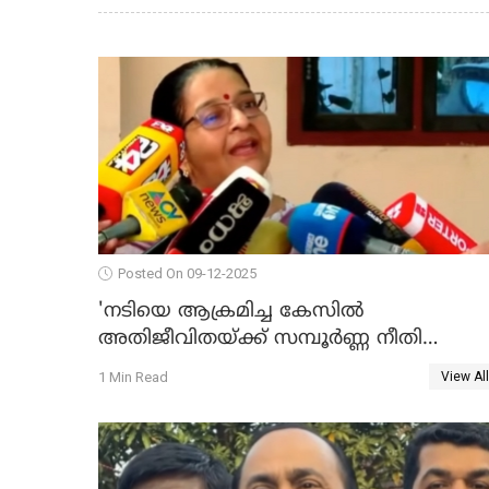
Posted On 09-12-2025
'നടിയെ ആക്രമിച്ച കേസില്‍
അതിജീവിതയ്ക്ക് സമ്പൂര്‍ണ്ണ നീതി
ലഭിച്ചില്ല'; ഉമ തോമസ് MLA WATCH VIDE
1 Min Read
View All