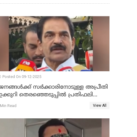
Posted On 09-12-2025
ജനങ്ങള്‍ക്ക് സര്‍ക്കാരിനോടുള്ള അപ്രീതി
ക്കുറി തെരഞ്ഞെടുപ്പില്‍ പ്രതിഫലിക്കും';
കെ.സി വേണുഗോപാല്‍ WATCH VIDEO
 Min Read
View All