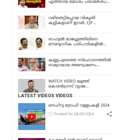
എതിരായ മോശം പരാമര്‍ശം;
ഉദയനിധി സ്റ്റാലിൻ അറസ്റ്റിൽ
വഴിതെറ്റിപ്പോയ വികൃതി
കുട്ടികളാണ് ഇവര്‍; CJP
സമരത്തിനിടെയിലെ
അധിക്ഷേപ പരാമര്‍ശങ്ങളിൽ
മോദി
രാഹുല്‍ മാങ്കൂട്ടത്തിലിനെ
ഔദ്യോഗിക പരിപാടികളില്‍
പങ്കെടുക്കാന്‍ സമ്മതിക്കില്ല; സി
കൃഷ്ണകുമാര്‍
കണ്ണപുരത്തെ സ്‌ഫോടനത്തില്‍
സമഗ്രമായ അന്വേഷണം
വേണം; എം എ ബേബി
WATCH VIDEO യൂത്ത്
കോൺഗ്രസ് വ്യാജ
തിരിച്ചറിയൽ കാർഡ് കേസ്;
LATEST VIDEOS VIDEOS
രാഹുൽ മാങ്കൂട്ടത്തിലിനെ
ചോദ്യം ചെയ്യും
നെഹ്‌റു ട്രോഫി വള്ളംകളി 2024
Posted On 28-09-2024