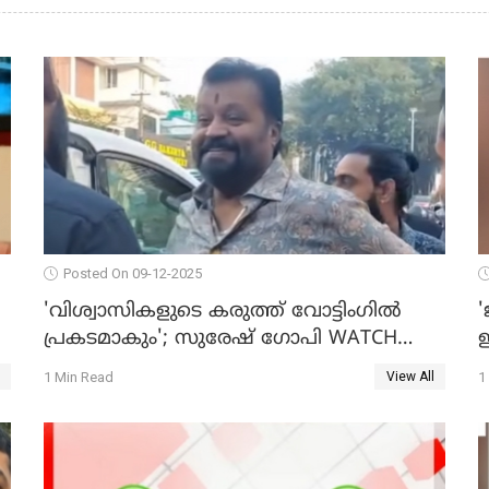
Posted On 09-12-2025
'വിശ്വാസികളുടെ കരുത്ത് വോട്ടിംഗില്‍
'
പ്രകടമാകും'; സുരേഷ് ഗോപി WATCH
ഇ
O
VIDEO
1 Min Read
1
View All