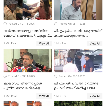
Posted On 07-11-2025
Posted On 05-11-2025
വാർത്താസമ്മേളനത്തിനിടെ
പിഎം ശ്രീ പദ്ധതി; കേന്ദ്രത്തിന്
ബോഡി ഷെയിമിംഗ്; യൂട്യൂബ്
കത്തയക്കുന്നതില്‍
വ്ളോഗർക്ക് ചുട്ട
കാലതാമസമില്ല;
View All
View All
1 Min Read
1 Min Read
മറുപടിയുമായി ഗൗരി കിഷന്‍
വി.ശിവന്‍കുട്ടി WATCH VIDEO
WATCH VIDEO
Posted On 03-11-2025
Posted On 29-10-2025
കാലാവധി തീര്‍ന്നപ്പോള്‍
പി എം ശ്രീ പദ്ധതി; CPIയുടെ
പുതിയ ഭാരവാഹികളെ
ഉപാധി അംഗീകരിച്ച് CPIM
തീരുമാനിച്ചു'; സജി ചെറിയാന്‍
WATCH VIDEO
View All
View All
1 Min Read
1 Min Read
WATCH VIDEO