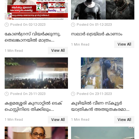
Posted On 02-12-2023
Posted On 01-12-2023
കോണ്‍ഗ്രസ് വിയര്‍ക്കുന്നു,
സലാര്‍ ട്രെയ്‌ലർ കാണാം
തെലങ്കാനയില്‍ മാത്രം
View All
1 Min Read
കോണ്‍ഗ്രസ്
View All
1 Min Read
Posted On 25-11-2023
Posted On 23-11-2023
കളമശ്ശേരി കുസാറ്റില്‍ ടെക്
കുഴിയിൽ വീണ സ്കൂട്ടർ
ഫെസ്റ്റിനിടെ തിക്കിലും
യാത്രികൻ അത്ഭുതകരമായി
തിരക്കിലുംപെട്ട് 4 മരണം
രക്ഷപ്പെട്ടു
View All
View All
1 Min Read
1 Min Read