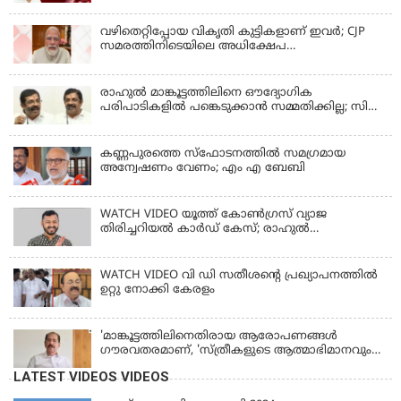
വഴിതെറ്റിപ്പോയ വികൃതി കുട്ടികളാണ് ഇവര്‍; CJP
സമരത്തിനിടെയിലെ അധിക്ഷേപ
പരാമര്‍ശങ്ങളിൽ മോദി
രാഹുല്‍ മാങ്കൂട്ടത്തിലിനെ ഔദ്യോഗിക
പരിപാടികളില്‍ പങ്കെടുക്കാന്‍ സമ്മതിക്കില്ല; സി
കൃഷ്ണകുമാര്‍
കണ്ണപുരത്തെ സ്‌ഫോടനത്തില്‍ സമഗ്രമായ
അന്വേഷണം വേണം; എം എ ബേബി
WATCH VIDEO യൂത്ത് കോൺഗ്രസ് വ്യാജ
തിരിച്ചറിയൽ കാർഡ് കേസ്; രാഹുൽ
മാങ്കൂട്ടത്തിലിനെ ചോദ്യം ചെയ്യും
WATCH VIDEO വി ഡി സതീശൻ്റെ പ്രഖ്യാപനത്തിൽ
ഉറ്റു നോക്കി കേരളം
'മാങ്കൂട്ടത്തിലിനെതിരായ ആരോപണങ്ങള്‍
ഗൗരവതരമാണ്, 'സ്ത്രീകളുടെ ആത്മാഭിമാനവും
മാന്യതയും സംരക്ഷിക്കും'
LATEST VIDEOS VIDEOS