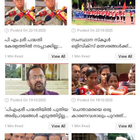
Posted On 22-10-2025
Posted On 22-10-2025
പി എം ശ്രീ പദ്ധതി
സംസ്ഥാന സ്‌കൂള്‍
കേരളത്തില്‍ നടപ്പാക്കില്ല;
ഒളിമ്പിക്‌സ് മത്സരങ്ങള്‍ക്ക്
ബിനോയ് വിശ്വം WATCH
ഇന്ന് തുടക്കം WATCH VIDEO
View All
View All
1 Min Read
1 Min Read
VIDEO
Posted On 19-10-2025
Posted On 18-10-2025
'പിഎംശ്രീ പദ്ധതിയില്‍ പുതിയ
'ചെന്താമരയെ ഒരു
അഭിപ്രായങ്ങള്‍ എടുത്തിട്ടില്ല';
കാരണവശാലും പുറത്ത്
കെ രാജന്‍ WATCH VIDEO
വിടരുതെന്നും പ്രതിയെ
View All
View All
1 Min Read
1 Min Read
തങ്ങള്‍ക്ക് ഭയമാണ്';
സജിതയുടെ പെണ്‍മക്കള്‍