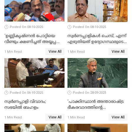
Posted On 08-10-2025
Posted On 08-10-2025
'ഉണ്ണികൃഷ്ണന്‍ പോറ്റിയെ
സ്വർണപ്പാളികൾ ചെമ്പ്, എന്ന്
വീണ്ടും ക്ഷണിച്ചത് അയ്യപ്പ
എഴുതിയത് ഉദ്യോഗസ്ഥരുടെ
വിഗ്രഹം
കള്ളക്കളിയാണ്;
View All
View All
1 Min Read
1 Min Read
അടിച്ചുമാറ്റാനാണെന്ന്
ടി.കെ.രാജഗോപാല്‍
സംശയമുണ്ട്'; വി ഡി
സതീശൻ
Posted On 06-10-2025
Posted On 28-09-2025
സ്വർണപ്പാളി വിവാദം;
'പാക്കിസ്ഥാന്‍ അന്താരാഷ്ട്ര
സഭയിൽ ബഹളം
ഭീകരവാദത്തിന്റെ
പ്രഭവകേന്ദ്രം'; ഡോ എസ്
View All
View All
1 Min Read
1 Min Read
ജയശങ്കര്‍