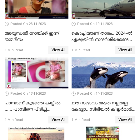
Posted On 23-11-2023
Posted On 19-11-2023
അരുന്ധതി റോയ്ക്ക് ഇന്ന്
കൊച്ചിയാണ് താരം...2024-ല്‍
ജന്മദിനം
ഏഷ്യയില്‍ സന്ദര്‍ശിക്കേണ്ട
ഏറ്റവും മികച്ച സ്ഥലങ്ങളില്‍
View All
View All
1 Min Read
1 Min Read
കൊച്ചിയും
Posted On 17-11-2023
Posted On 14-11-2023
പാമ്പാണ് കുഞ്ഞേ കയ്യില്‍
ഈ സ്വഭാവം അത്ര നല്ലതല്ല
...... പാമ്പിനെ പിടിച്ച്
കേട്ടോ...സീരിയല്‍ കില്ലര്‍മാര്‍
കളിക്കുന്ന പിഞ്ചുകുഞ്ഞ്;
വരെ തോറ്റുപോന്ന
View All
View All
1 Min Read
1 Min Read
വൈറലായി വീഡിയോ
ഓര്‍ക്കകളുടെ സ്വഭാവരീതി