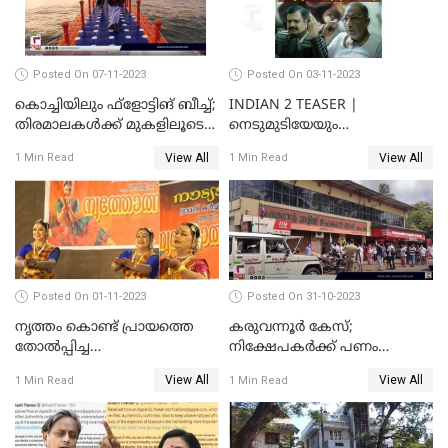
Posted On 07-11-2023
Posted On 03-11-2023
കൊച്ചിയിലും ഫ്‌ളോട്ടിങ് ബീച്ച്;
INDIAN 2 TEASER |
തിരമാലകള്‍ക്ക് മുകളിലൂടെ
നെടുമുടിയേയും
ഇനി കൊച്ചിക്കാരും
വിവേകിനേയും വീണ്ടും
View All
View All
1 Min Read
1 Min Read
കാണാം; ഇന്ത്യൻ 2 ടീസർ
പുറത്ത്
Posted On 01-11-2023
Posted On 31-10-2023
നൃത്തം കൊണ്ട് പ്രായത്തെ
കരുവന്നൂർ കേസ്;
തോല്‍പ്പിച്ച
നിക്ഷേപകർക്ക് പണം
അമ്മമാര്‍;വിസ്മയമായി
പിൻവലിക്കാൻ അവസരം;
View All
View All
1 Min Read
1 Min Read
അറുപത്തി ആറ്‌ അമ്മമാരുടെ
നിബന്ധനകൾ അറിയാം
അരങ്ങേറ്റം