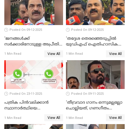
Posted On 09-12-2025
Posted On 09-12-2025
'ജനങ്ങള്‍ക്ക്
'തദ്ദേശ തെരഞ്ഞെടുപ്പില്‍
സര്‍ക്കാരിനോടുള്ള അപ്രീതി
യുഡിഎഫ് ഐതിഹാസിക
ഇക്കുറി തെരഞ്ഞെടുപ്പില്‍
തിരിച്ചുവരവ് നടത്തും'; വിഡി
View All
View All
1 Min Read
1 Min Read
പ്രതിഫലിക്കും'; കെ.സി
സതീശന്‍ WATCH VIDEO
വേണുഗോപാല്‍ WATCH
VIDEO
Posted On 23-11-2025
Posted On 09-11-2025
പത്രിക പിന്‍വലിക്കാന്‍
'തീവ്രവാദ ഗാനം ഒന്നുമല്ലല്ലോ
സ്ഥാനാര്‍ത്ഥിയെ
ചൊല്ലിയത്, ഗണഗീതം
ഭീഷണിപ്പെടുത്തി CPIM
ചൊല്ലിയത് സെലിബ്രേഷന്റെ
View All
View All
1 Min Read
1 Min Read
WATCH VIDEO
ഭാഗം'; സുരേഷ് ഗോപി WATCH
VIDEO