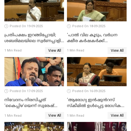
Posted On 19-09-2025
Posted On 18-09-2025
പ്രതിപക്ഷം ഇറങ്ങിപ്പോയി;
'പാൽ വില കൂടും, വർധന
ശബരിമലയിലെ സ്വർണപ്പാളി
ക്ഷീര കർഷകർക്ക്
വിവാദം, അടിയന്തര
പ്രയോജനപ്പെടുന്ന രീതിയിൽ';
View All
View All
1 Min Read
1 Min Read
പ്രമേയത്തിന് അനുമതിയില്ല
ജെ ചിഞ്ചുറാണി
WATCH VIDEO
Posted On 17-09-2025
Posted On 16-09-2025
നിവേദനം നിരസിച്ചത്
'ആരോഗ്യ ഇൻഷുൻറസ്
'കൈപ്പിഴ'യെന്ന് സുരേഷ്
സ്കീമിൽ ഉൾപ്പെട്ട രോഗികൾ
ഗോപി
ചികിത്സ ഉപകരണങ്ങൾ
View All
View All
1 Min Read
1 Min Read
വാങ്ങി നൽകേണ്ട സാഹചര്യം
ഇല്ല'; വീണ ജോർജ് WATCH
VIDEO