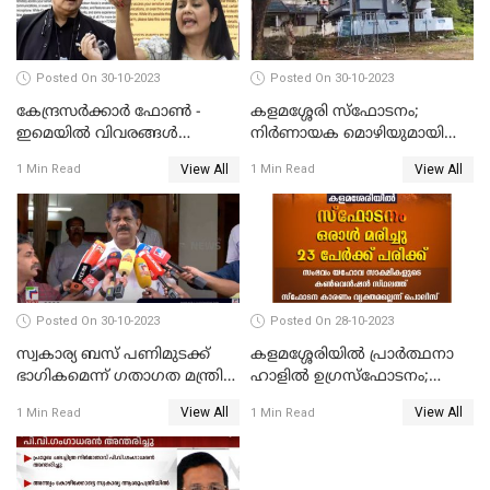
Posted On 30-10-2023
Posted On 30-10-2023
കേന്ദ്രസര്‍ക്കാര്‍ ഫോണ്‍ -
കളമശ്ശേരി സ്ഫോടനം;
ഇമെയില്‍ വിവരങ്ങള്‍
നിർണായക മൊഴിയുമായി
ചോര്‍ത്തുന്നു; പരാതിയുമായി
മാർട്ടിൻ്റെ ഭാര്യ; ഫോൺ
View All
View All
1 Min Read
1 Min Read
പ്രതിപക്ഷ നേതാക്കള്‍
കോൾ വിവരങ്ങൾ തേടി
പൊലീസ്
Posted On 30-10-2023
Posted On 28-10-2023
സ്വകാര്യ ബസ് പണിമുടക്ക്
കളമശ്ശേരിയിൽ പ്രാർത്ഥനാ
ഭാഗികമെന്ന് ഗതാഗത മന്ത്രി
ഹാളിൽ ഉഗ്രസ്‌ഫോടനം;
ആന്റണി രാജു
ഒരാൾ മരിച്ചു, നിരവധി
View All
View All
1 Min Read
1 Min Read
പേരുടെ നില ഗുരുതരം