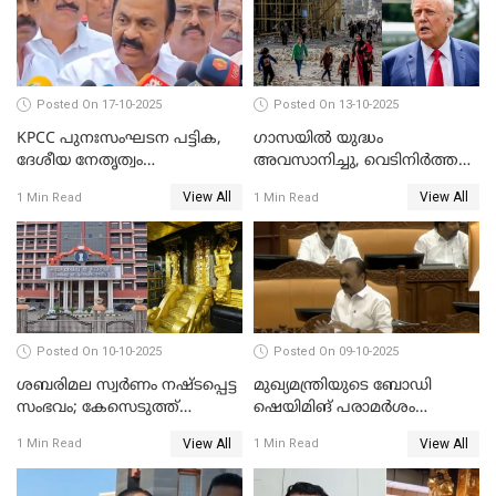
WATCH VIDEO
Posted On 17-10-2025
Posted On 13-10-2025
KPCC പുനഃസംഘടന പട്ടിക,
ഗാസയില്‍ യുദ്ധം
ദേശീയ നേതൃത്വം
അവസാനിച്ചു, വെടിനിര്‍ത്തല്‍
ചേര്‍ന്നെടുത്ത തീരുമാനം; വി
തുടരും WATCH VIDEO
View All
View All
1 Min Read
1 Min Read
ഡി സതീശന്‍ WATCH VIDEO
Posted On 10-10-2025
Posted On 09-10-2025
ശബരിമല സ്വര്‍ണം നഷ്ടപ്പെട്ട
മുഖ്യമന്ത്രിയുടെ ബോഡി
സംഭവം; കേസെടുത്ത്
ഷെയിമിങ് പരാമര്‍ശം
അന്വേഷണം നടത്താന്‍
നിയമസഭയില്‍ ഉന്നയിച്ച്
View All
View All
1 Min Read
1 Min Read
ഉത്തരവിട്ട് ഹൈക്കോടതി
പ്രതിപക്ഷം WATCH VIDEO
WATCH VIDEO