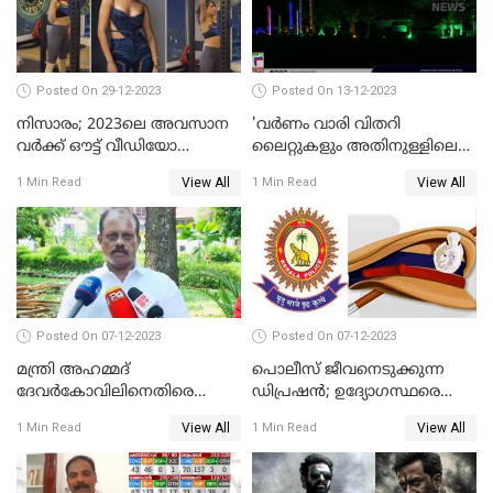
Posted On 29-12-2023
Posted On 13-12-2023
നിസാരം; 2023ലെ അവസാന
'വര്‍ണം വാരി വിതറി
വർക്ക് ഔട്ട് വീഡിയോ
ലൈറ്റുകളും അതിനുള്ളിലെ
പങ്കുവച്ച് സാമന്ത
സൗഹൃദവും'
View All
View All
1 Min Read
1 Min Read
അണിഞ്ഞൊരുങ്ങി എസ് ബി
കോളേജ് മൈതാനം
Posted On 07-12-2023
Posted On 07-12-2023
മന്ത്രി അഹമ്മദ്
പൊലീസ് ജീവനെടുക്കുന്ന
ദേവർകോവിലിനെതിരെ
ഡിപ്രഷൻ; ഉദ്യോഗസ്ഥരെ
സാമ്പത്തികതട്ടിപ്പ്
സംരക്ഷിക്കാൻ
View All
View All
1 Min Read
1 Min Read
ആരോപണത്തിൽ
നടപടികളുമായി ഡിജിപി
അന്വേഷണം