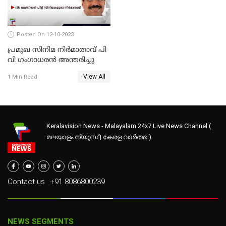
Posted On 12-10-2023
പ്രമുഖ സിനിമ നിർമാതാവ് പി
വി ഗംഗാധരൻ അന്തരിച്ചു
View All
1 Min Read
Keralavision News - Malayalam 24x7 Live News Channel (
മലയാളം ന്യൂസ് | കേരള വാർത്ത )
Contact us
+91 8086800239
NEWS SEGMENTS