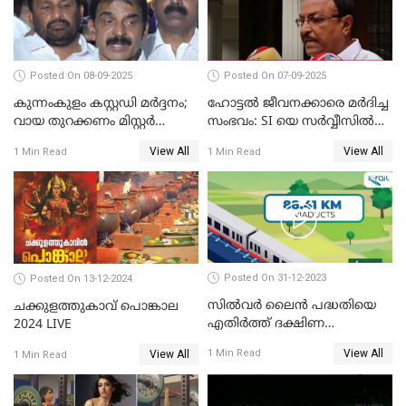
Posted On 08-09-2025
Posted On 07-09-2025
കുന്നംകുളം കസ്റ്റഡി മര്‍ദ്ദനം;
ഹോട്ടൽ ജീവനക്കാരെ മർദിച്ച
വായ തുറക്കണം മിസ്റ്റര്‍
സംഭവം: SI യെ സർവ്വീസിൽ
പിണറായി; കെസി
നിന്ന് പുറത്താക്കണമെന്ന് കെ
View All
View All
1 Min Read
1 Min Read
വേണുഗോപാൽ
പി ഔസേപ്പ്
Posted On 31-12-2023
Posted On 13-12-2024
സില്‍വര്‍ ലൈന്‍ പദ്ധതിയെ
ചക്കുളത്തുകാവ് പൊങ്കാല
എതിര്‍ത്ത് ദക്ഷിണ
2024 LIVE
റെയില്‍വേ
View All
1 Min Read
View All
1 Min Read