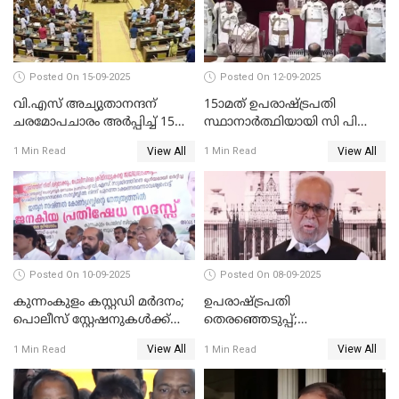
Posted On 15-09-2025
Posted On 12-09-2025
വി.എസ് അച്യുതാനന്ദന്
15ാമത് ഉപരാഷ്ട്രപതി
ചരമോപചാരം അർപ്പിച്ച് 15-ാം
സ്ഥാനാര്‍ത്ഥിയായി സി പി
നിയമസഭയുടെ 14-ാം
രാധാകൃഷ്ണന്‍
View All
View All
1 Min Read
1 Min Read
സമ്മേളനത്തിന് തുടക്കം
സത്യപ്രതിജ്ഞ ചെയ്തു
WATCH VIDEO
WATCH VIDEO
Posted On 10-09-2025
Posted On 08-09-2025
കുന്നംകുളം കസ്റ്റഡി മര്‍ദനം;
ഉപരാഷ്ട്രപതി
പൊലീസ് സ്റ്റേഷനുകൾക്ക്
തെരഞ്ഞെടുപ്പ്;
മുന്നിൽ ജനകീയ പ്രതിഷേധ
വോട്ടഭ്യര്‍ത്ഥിച്ച് വീഡിയോ
View All
View All
1 Min Read
1 Min Read
സദസ്സ്
സന്ദേശവുമായി ജസ്റ്റിസ് ബി.
സുദര്‍ശന്‍ റെഡ്ഡി