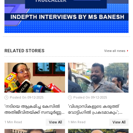
RELATED STORIES
View all news
Posted On 09-12-2025
Posted On 09-12-2025
'നടിയെ ആക്രമിച്ച കേസില്‍
'വിശ്വാസികളുടെ കരുത്ത്
അതിജീവിതയ്ക്ക് സമ്പൂര്‍ണ്ണ
വോട്ടിംഗില്‍ പ്രകടമാകും';
നീതി ലഭിച്ചില്ല'; ഉമ തോമസ്
സുരേഷ് ഗോപി WATCH VIDEO
View All
View All
1 Min Read
1 Min Read
MLA WATCH VIDEO