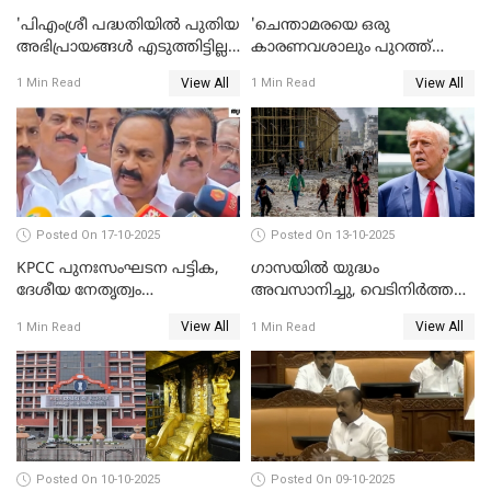
'പിഎംശ്രീ പദ്ധതിയില്‍ പുതിയ
'ചെന്താമരയെ ഒരു
അഭിപ്രായങ്ങള്‍ എടുത്തിട്ടില്ല';
കാരണവശാലും പുറത്ത്
കെ രാജന്‍ WATCH VIDEO
വിടരുതെന്നും പ്രതിയെ
View All
View All
1 Min Read
1 Min Read
തങ്ങള്‍ക്ക് ഭയമാണ്';
സജിതയുടെ പെണ്‍മക്കള്‍
WATCH VIDEO
Posted On 17-10-2025
Posted On 13-10-2025
KPCC പുനഃസംഘടന പട്ടിക,
ഗാസയില്‍ യുദ്ധം
ദേശീയ നേതൃത്വം
അവസാനിച്ചു, വെടിനിര്‍ത്തല്‍
ചേര്‍ന്നെടുത്ത തീരുമാനം; വി
തുടരും WATCH VIDEO
View All
View All
1 Min Read
1 Min Read
ഡി സതീശന്‍ WATCH VIDEO
Posted On 10-10-2025
Posted On 09-10-2025