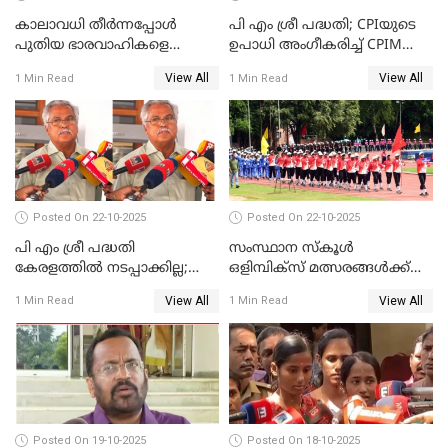
കാലാവധി തീര്‍ന്നപ്പോള്‍
പി എം ശ്രീ പദ്ധതി; CPIയുടെ
പുതിയ ഭാരവാഹികളെ
ഉപാധി അംഗീകരിച്ച് CPIM
തീരുമാനിച്ചു'; സജി ചെറിയാന്‍
WATCH VIDEO
View All
View All
1 Min Read
1 Min Read
WATCH VIDEO
Posted On 22-10-2025
Posted On 22-10-2025
പി എം ശ്രീ പദ്ധതി
സംസ്ഥാന സ്‌കൂള്‍
കേരളത്തില്‍ നടപ്പാക്കില്ല;
ഒളിമ്പിക്‌സ് മത്സരങ്ങള്‍ക്ക്
ബിനോയ് വിശ്വം WATCH
ഇന്ന് തുടക്കം WATCH VIDEO
View All
View All
1 Min Read
1 Min Read
VIDEO
Posted On 19-10-2025
Posted On 18-10-2025