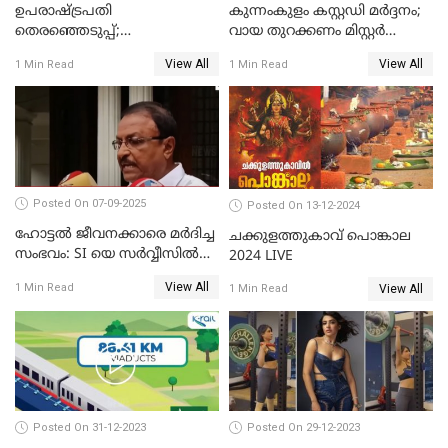
ഉപരാഷ്ട്രപതി
കുന്നംകുളം കസ്റ്റഡി മര്‍ദ്ദനം;
തെരഞ്ഞെടുപ്പ്;
വായ തുറക്കണം മിസ്റ്റര്‍
വോട്ടഭ്യര്‍ത്ഥിച്ച് വീഡിയോ
പിണറായി; കെസി
View All
View All
1 Min Read
1 Min Read
സന്ദേശവുമായി ജസ്റ്റിസ് ബി.
വേണുഗോപാൽ
സുദര്‍ശന്‍ റെഡ്ഡി
Posted On 07-09-2025
Posted On 13-12-2024
ഹോട്ടൽ ജീവനക്കാരെ മർദിച്ച
ചക്കുളത്തുകാവ് പൊങ്കാല
സംഭവം: SI യെ സർവ്വീസിൽ
2024 LIVE
നിന്ന് പുറത്താക്കണമെന്ന് കെ
View All
1 Min Read
View All
1 Min Read
പി ഔസേപ്പ്
Posted On 31-12-2023
Posted On 29-12-2023