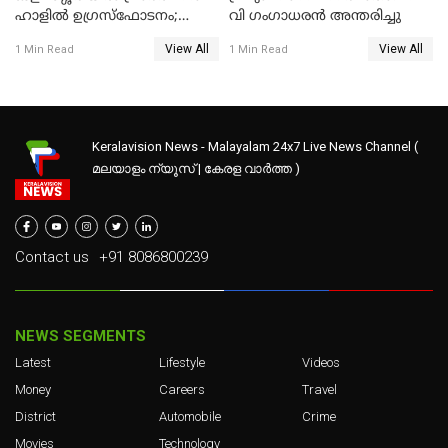
ഹാളിൽ ഉഗ്രസ്‌ഫോടനം;
വി ഗംഗാധരൻ അന്തരിച്ചു
ഒരാൾ മരിച്ചു, നിരവധി
View All
View All
1 Min Read
1 Min Read
പേരുടെ നില ഗുരുതരം
Keralavision News - Malayalam 24x7 Live News Channel (
മലയാളം ന്യൂസ് | കേരള വാർത്ത )
Contact us
+91 8086800239
NEWS SEGMENTS
Latest
Lifestyle
Videos
Money
Careers
Travel
District
Automobile
Crime
Movies
Technology