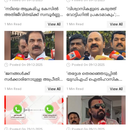
Posted On 09-12-2025
Posted On 09-12-2025
'നടിയെ ആക്രമിച്ച കേസില്‍
'വിശ്വാസികളുടെ കരുത്ത്
അതിജീവിതയ്ക്ക് സമ്പൂര്‍ണ്ണ
വോട്ടിംഗില്‍ പ്രകടമാകും';
നീതി ലഭിച്ചില്ല'; ഉമ തോമസ്
സുരേഷ് ഗോപി WATCH VIDEO
View All
View All
1 Min Read
1 Min Read
MLA WATCH VIDEO
Posted On 09-12-2025
Posted On 09-12-2025
'ജനങ്ങള്‍ക്ക്
'തദ്ദേശ തെരഞ്ഞെടുപ്പില്‍
സര്‍ക്കാരിനോടുള്ള അപ്രീതി
യുഡിഎഫ് ഐതിഹാസിക
ഇക്കുറി തെരഞ്ഞെടുപ്പില്‍
തിരിച്ചുവരവ് നടത്തും'; വിഡി
View All
View All
1 Min Read
1 Min Read
പ്രതിഫലിക്കും'; കെ.സി
സതീശന്‍ WATCH VIDEO
വേണുഗോപാല്‍ WATCH
VIDEO
Posted On 23-11-2025
Posted On 09-11-2025