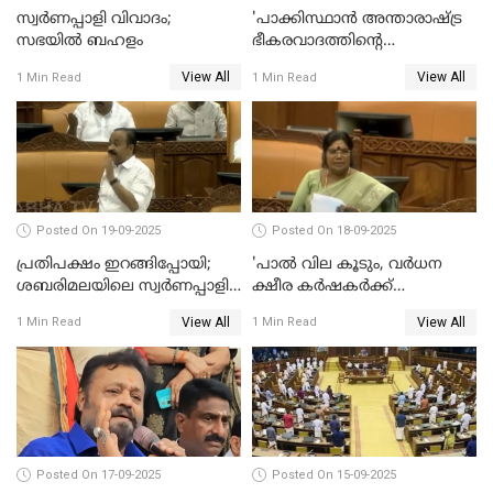
സ്വർണപ്പാളി വിവാദം;
'പാക്കിസ്ഥാന്‍ അന്താരാഷ്ട്ര
സഭയിൽ ബഹളം
ഭീകരവാദത്തിന്റെ
പ്രഭവകേന്ദ്രം'; ഡോ എസ്
View All
View All
1 Min Read
1 Min Read
ജയശങ്കര്‍
Posted On 19-09-2025
Posted On 18-09-2025
പ്രതിപക്ഷം ഇറങ്ങിപ്പോയി;
'പാൽ വില കൂടും, വർധന
ശബരിമലയിലെ സ്വർണപ്പാളി
ക്ഷീര കർഷകർക്ക്
വിവാദം, അടിയന്തര
പ്രയോജനപ്പെടുന്ന രീതിയിൽ';
View All
View All
1 Min Read
1 Min Read
പ്രമേയത്തിന് അനുമതിയില്ല
ജെ ചിഞ്ചുറാണി
WATCH VIDEO
Posted On 17-09-2025
Posted On 15-09-2025