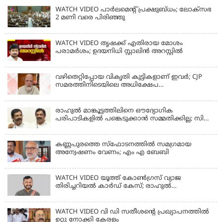
WATCH VIDEO പാർലമെൻ്റ് പ്രക്ഷുബ്ധം; ലോക്സഭ
2 മണി വരെ പിരിഞ്ഞു
WATCH VIDEO തൃഷക്ക് എതിരായ മോശം
പരാമര്‍ശം; ഉദയനിധി സ്റ്റാലിൻ അറസ്റ്റിൽ
വഴിതെറ്റിപ്പോയ വികൃതി കുട്ടികളാണ് ഇവര്‍; CJP
സമരത്തിനിടെയിലെ അധിക്ഷേപ
പരാമര്‍ശങ്ങളിൽ മോദി
രാഹുല്‍ മാങ്കൂട്ടത്തിലിനെ ഔദ്യോഗിക
പരിപാടികളില്‍ പങ്കെടുക്കാന്‍ സമ്മതിക്കില്ല; സി
കൃഷ്ണകുമാര്‍
കണ്ണപുരത്തെ സ്‌ഫോടനത്തില്‍ സമഗ്രമായ
അന്വേഷണം വേണം; എം എ ബേബി
WATCH VIDEO യൂത്ത് കോൺഗ്രസ് വ്യാജ
തിരിച്ചറിയൽ കാർഡ് കേസ്; രാഹുൽ
മാങ്കൂട്ടത്തിലിനെ ചോദ്യം ചെയ്യും
WATCH VIDEO വി ഡി സതീശൻ്റെ പ്രഖ്യാപനത്തിൽ
ഉറ്റു നോക്കി കേരളം