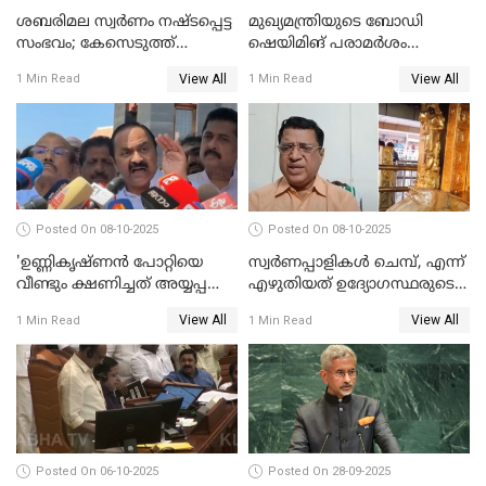
ശബരിമല സ്വര്‍ണം നഷ്ടപ്പെട്ട
മുഖ്യമന്ത്രിയുടെ ബോഡി
സംഭവം; കേസെടുത്ത്
ഷെയിമിങ് പരാമര്‍ശം
അന്വേഷണം നടത്താന്‍
നിയമസഭയില്‍ ഉന്നയിച്ച്
View All
View All
1 Min Read
1 Min Read
ഉത്തരവിട്ട് ഹൈക്കോടതി
പ്രതിപക്ഷം WATCH VIDEO
WATCH VIDEO
Posted On 08-10-2025
Posted On 08-10-2025
'ഉണ്ണികൃഷ്ണന്‍ പോറ്റിയെ
സ്വർണപ്പാളികൾ ചെമ്പ്, എന്ന്
വീണ്ടും ക്ഷണിച്ചത് അയ്യപ്പ
എഴുതിയത് ഉദ്യോഗസ്ഥരുടെ
വിഗ്രഹം
കള്ളക്കളിയാണ്;
View All
View All
1 Min Read
1 Min Read
അടിച്ചുമാറ്റാനാണെന്ന്
ടി.കെ.രാജഗോപാല്‍
സംശയമുണ്ട്'; വി ഡി
സതീശൻ
Posted On 06-10-2025
Posted On 28-09-2025