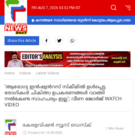
FRI AUG 7, 2026 03:52 PM IST
കനത്തമഴ സാധ്യതയെ തുടർന്ന് കോട്ടയം,ആലപ്പുഴ,വയനാട്
Share this Article
Home
Videos
Latest Videos
'ആരോഗ്യ ഇൻഷുൻറസ് സ്കീമിൽ ഉൾപ്പെട്ട
രോഗികൾ ചികിത്സ ഉപകരണങ്ങൾ വാങ്ങി
നൽകേണ്ട സാഹചര്യം ഇല്ല'; വീണ ജോർജ് WATCH
VIDEO
കേരളവിഷൻ ന്യൂസ് ഡെസ്‌ക്
1 Min Read
Posted On 16-09-2025