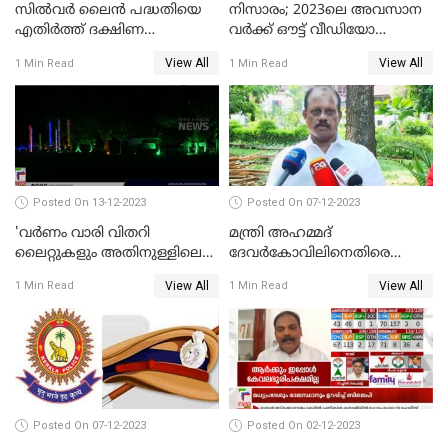
സില്‍വര്‍ ലൈന്‍ പദ്ധതിയെ
നിസാരം; 2023ലെ അവസാന
എതിര്‍ത്ത് ദക്ഷിണ
വർക്ക് ഔട്ട് വീഡിയോ
റെയില്‍വേ
പങ്കുവച്ച് സാമന്ത
View All
View All
1 Min Read
1 Min Read
Posted On 13-12-2023
Posted On 07-12-2023
'വര്‍ണം വാരി വിതറി
മന്ത്രി അഹമ്മദ്
ലൈറ്റുകളും അതിനുള്ളിലെ
ദേവർകോവിലിനെതിരെ
സൗഹൃദവും'
സാമ്പത്തികതട്ടിപ്പ്
View All
View All
1 Min Read
1 Min Read
അണിഞ്ഞൊരുങ്ങി എസ് ബി
ആരോപണത്തിൽ
കോളേജ് മൈതാനം
അന്വേഷണം
Posted On 07-12-2023
Posted On 02-12-2023