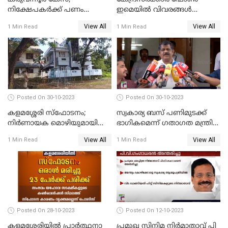
നിക്ഷേപകർക്ക് പണം
ഇമെയില്‍ വിവരങ്ങള്‍
പിൻവലിക്കാൻ അവസരം;
ചോര്‍ത്തുന്നു; പരാതിയുമായി
View All
View All
1 Min Read
1 Min Read
നിബന്ധനകൾ അറിയാം
പ്രതിപക്ഷ നേതാക്കള്‍
Posted On 30-10-2023
Posted On 30-10-2023
കളമശ്ശേരി സ്ഫോടനം;
സ്വകാര്യ ബസ് പണിമുടക്ക്
നിർണായക മൊഴിയുമായി
ഭാഗികമെന്ന് ഗതാഗത മന്ത്രി
മാർട്ടിൻ്റെ ഭാര്യ; ഫോൺ
ആന്റണി രാജു
View All
View All
1 Min Read
1 Min Read
കോൾ വിവരങ്ങൾ തേടി
പൊലീസ്
Posted On 28-10-2023
Posted On 12-10-2023
കളമശ്ശേരിയിൽ പ്രാർത്ഥനാ
പ്രമുഖ സിനിമ നിർമാതാവ് പി