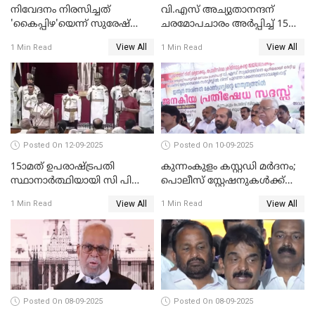
നിവേദനം നിരസിച്ചത്
വി.എസ് അച്യുതാനന്ദന്
'കൈപ്പിഴ'യെന്ന് സുരേഷ്
ചരമോപചാരം അർപ്പിച്ച് 15-ാം
ഗോപി
നിയമസഭയുടെ 14-ാം
View All
View All
1 Min Read
1 Min Read
സമ്മേളനത്തിന് തുടക്കം
WATCH VIDEO
Posted On 12-09-2025
Posted On 10-09-2025
15ാമത് ഉപരാഷ്ട്രപതി
കുന്നംകുളം കസ്റ്റഡി മര്‍ദനം;
സ്ഥാനാര്‍ത്ഥിയായി സി പി
പൊലീസ് സ്റ്റേഷനുകൾക്ക്
രാധാകൃഷ്ണന്‍
മുന്നിൽ ജനകീയ പ്രതിഷേധ
View All
View All
1 Min Read
1 Min Read
സത്യപ്രതിജ്ഞ ചെയ്തു
സദസ്സ്
WATCH VIDEO
Posted On 08-09-2025
Posted On 08-09-2025