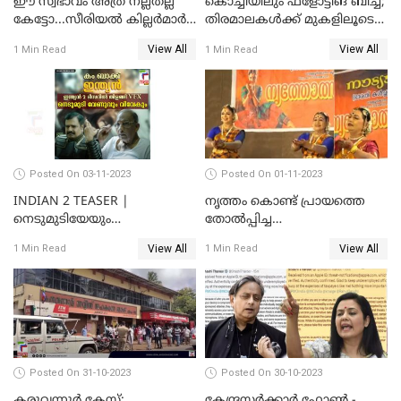
ഈ സ്വഭാവം അത്ര നല്ലതല്ല
കൊച്ചിയിലും ഫ്‌ളോട്ടിങ് ബീച്ച്;
കേട്ടോ...സീരിയല്‍ കില്ലര്‍മാര്‍
തിരമാലകള്‍ക്ക് മുകളിലൂടെ
വരെ തോറ്റുപോന്ന
ഇനി കൊച്ചിക്കാരും
View All
View All
1 Min Read
1 Min Read
ഓര്‍ക്കകളുടെ സ്വഭാവരീതി
Posted On 03-11-2023
Posted On 01-11-2023
INDIAN 2 TEASER |
നൃത്തം കൊണ്ട് പ്രായത്തെ
നെടുമുടിയേയും
തോല്‍പ്പിച്ച
വിവേകിനേയും വീണ്ടും
അമ്മമാര്‍;വിസ്മയമായി
View All
View All
1 Min Read
1 Min Read
കാണാം; ഇന്ത്യൻ 2 ടീസർ
അറുപത്തി ആറ്‌ അമ്മമാരുടെ
പുറത്ത്
അരങ്ങേറ്റം
Posted On 31-10-2023
Posted On 30-10-2023
കരുവന്നൂർ കേസ്;
കേന്ദ്രസര്‍ക്കാര്‍ ഫോണ്‍ -