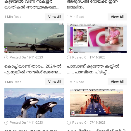
കുഴിയിൽ വീണ സ്കൂട്ടർ
അരുന്ധതി റോയ്ക്ക് ഇന്ന്
യാത്രികൻ അത്ഭുതകരമായി
ജന്മദിനം
രക്ഷപ്പെട്ടു
View All
View All
1 Min Read
1 Min Read
Posted On 19-11-2023
Posted On 17-11-2023
കൊച്ചിയാണ് താരം...2024-ല്‍
പാമ്പാണ് കുഞ്ഞേ കയ്യില്‍
ഏഷ്യയില്‍ സന്ദര്‍ശിക്കേണ്ട
...... പാമ്പിനെ പിടിച്ച്
ഏറ്റവും മികച്ച സ്ഥലങ്ങളില്‍
കളിക്കുന്ന പിഞ്ചുകുഞ്ഞ്;
View All
View All
1 Min Read
1 Min Read
കൊച്ചിയും
വൈറലായി വീഡിയോ
Posted On 14-11-2023
Posted On 07-11-2023