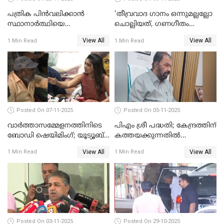
പത്രിക പിന്‍വലിക്കാന്‍
'തീവ്രവാദ ഗാനം ഒന്നുമല്ലല്ലോ
സ്ഥാനാര്‍ത്ഥിയെ
ചൊല്ലിയത്, ഗണഗീതം
ഭീഷണിപ്പെടുത്തി CPIM
ചൊല്ലിയത് സെലിബ്രേഷന്റെ
View All
View All
1 Min Read
1 Min Read
WATCH VIDEO
ഭാഗം'; സുരേഷ് ഗോപി WATCH
VIDEO
Posted On 07-11-2025
Posted On 05-11-2025
വാർത്താസമ്മേളനത്തിനിടെ
പിഎം ശ്രീ പദ്ധതി; കേന്ദ്രത്തിന്
ബോഡി ഷെയിമിംഗ്; യൂട്യൂബ്
കത്തയക്കുന്നതില്‍
വ്ളോഗർക്ക് ചുട്ട
കാലതാമസമില്ല;
View All
View All
1 Min Read
1 Min Read
മറുപടിയുമായി ഗൗരി കിഷന്‍
വി.ശിവന്‍കുട്ടി WATCH VIDEO
WATCH VIDEO
Posted On 03-11-2025
Posted On 29-10-2025