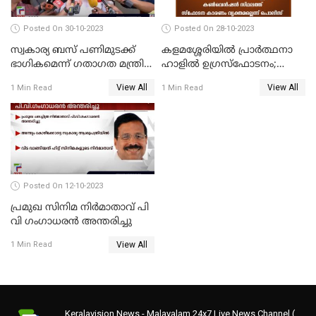
Posted On 30-10-2023
Posted On 28-10-2023
സ്വകാര്യ ബസ് പണിമുടക്ക്
കളമശ്ശേരിയിൽ പ്രാർത്ഥനാ
ഭാഗികമെന്ന് ഗതാഗത മന്ത്രി
ഹാളിൽ ഉഗ്രസ്‌ഫോടനം;
ആന്റണി രാജു
ഒരാൾ മരിച്ചു, നിരവധി
View All
View All
1 Min Read
1 Min Read
പേരുടെ നില ഗുരുതരം
Posted On 12-10-2023
പ്രമുഖ സിനിമ നിർമാതാവ് പി
വി ഗംഗാധരൻ അന്തരിച്ചു
View All
1 Min Read
Keralavision News - Malayalam 24x7 Live News Channel (