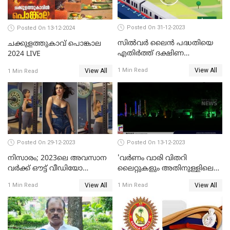
Posted On 31-12-2023
Posted On 13-12-2024
സില്‍വര്‍ ലൈന്‍ പദ്ധതിയെ
ചക്കുളത്തുകാവ് പൊങ്കാല
എതിര്‍ത്ത് ദക്ഷിണ
2024 LIVE
റെയില്‍വേ
View All
1 Min Read
View All
1 Min Read
Posted On 29-12-2023
Posted On 13-12-2023
നിസാരം; 2023ലെ അവസാന
'വര്‍ണം വാരി വിതറി
വർക്ക് ഔട്ട് വീഡിയോ
ലൈറ്റുകളും അതിനുള്ളിലെ
പങ്കുവച്ച് സാമന്ത
സൗഹൃദവും'
View All
View All
1 Min Read
1 Min Read
അണിഞ്ഞൊരുങ്ങി എസ് ബി
കോളേജ് മൈതാനം