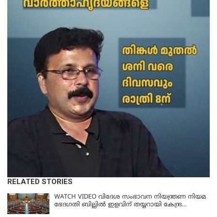
RELATED STORIES
WATCH VIDEO വിദേശ സംഭാവന നിയന്ത്രണ നിയമ
ഭേദഗതി ബില്ലില്‍ ഇളവിന് തയ്യറായി കേന്ദ്ര
സര്‍ക്കാര്‍