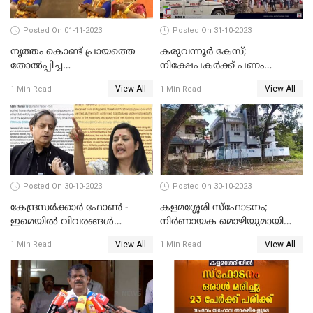
Posted On 01-11-2023
Posted On 31-10-2023
നൃത്തം കൊണ്ട് പ്രായത്തെ
കരുവന്നൂർ കേസ്;
തോല്‍പ്പിച്ച
നിക്ഷേപകർക്ക് പണം
അമ്മമാര്‍;വിസ്മയമായി
പിൻവലിക്കാൻ അവസരം;
View All
View All
1 Min Read
1 Min Read
അറുപത്തി ആറ്‌ അമ്മമാരുടെ
നിബന്ധനകൾ അറിയാം
അരങ്ങേറ്റം
Posted On 30-10-2023
Posted On 30-10-2023
കേന്ദ്രസര്‍ക്കാര്‍ ഫോണ്‍ -
കളമശ്ശേരി സ്ഫോടനം;
ഇമെയില്‍ വിവരങ്ങള്‍
നിർണായക മൊഴിയുമായി
ചോര്‍ത്തുന്നു; പരാതിയുമായി
മാർട്ടിൻ്റെ ഭാര്യ; ഫോൺ
View All
View All
1 Min Read
1 Min Read
പ്രതിപക്ഷ നേതാക്കള്‍
കോൾ വിവരങ്ങൾ തേടി
പൊലീസ്