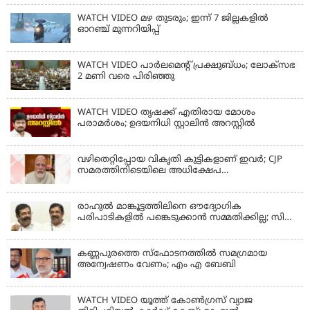
WATCH VIDEO മഴ തുടരും; ഇന്ന് 7 ജില്ലകളിൽ
ഓറഞ്ച് മുന്നറിയിപ്പ്
WATCH VIDEO പാർലമെൻ്റ് പ്രക്ഷുബ്ധം; ലോക്സഭ
2 മണി വരെ പിരിഞ്ഞു
WATCH VIDEO തൃഷക്ക് എതിരായ മോശം
പരാമര്‍ശം; ഉദയനിധി സ്റ്റാലിൻ അറസ്റ്റിൽ
വഴിതെറ്റിപ്പോയ വികൃതി കുട്ടികളാണ് ഇവര്‍; CJP
സമരത്തിനിടെയിലെ അധിക്ഷേപ
പരാമര്‍ശങ്ങളിൽ മോദി
രാഹുല്‍ മാങ്കൂട്ടത്തിലിനെ ഔദ്യോഗിക
പരിപാടികളില്‍ പങ്കെടുക്കാന്‍ സമ്മതിക്കില്ല; സി
കൃഷ്ണകുമാര്‍
കണ്ണപുരത്തെ സ്‌ഫോടനത്തില്‍ സമഗ്രമായ
അന്വേഷണം വേണം; എം എ ബേബി
WATCH VIDEO യൂത്ത് കോൺഗ്രസ് വ്യാജ