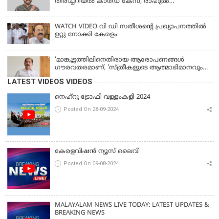
തിരിച്ചറിയൽ കാർഡ് കേസ്; രാഹുൽ
മാങ്കൂട്ടത്തിലിനെ ചോദ്യം ചെയ്യും
WATCH VIDEO വി ഡി സതീശൻ്റെ പ്രഖ്യാപനത്തിൽ
ഉറ്റു നോക്കി കേരളം
'മാങ്കൂട്ടത്തിലിനെതിരായ ആരോപണങ്ങള്‍
ഗൗരവതരമാണ്, 'സ്ത്രീകളുടെ ആത്മാഭിമാനവും
മാന്യതയും സംരക്ഷിക്കും'
LATEST VIDEOS VIDEOS
നെഹ്‌റു ട്രോഫി വള്ളംകളി 2024
Posted On 28-09-2024
കേരളവിഷൻ ന്യൂസ് ലൈവ്
Posted On 09-08-2024
MALAYALAM NEWS LIVE TODAY: LATEST UPDATES &
BREAKING NEWS