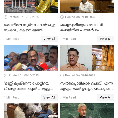
Posted On 10-10-2025
Posted On 09-10-2025
ശബരിമല സ്വര്‍ണം നഷ്ടപ്പെട്ട
മുഖ്യമന്ത്രിയുടെ ബോഡി
സംഭവം; കേസെടുത്ത്
ഷെയിമിങ് പരാമര്‍ശം
അന്വേഷണം നടത്താന്‍
നിയമസഭയില്‍ ഉന്നയിച്ച്
View All
View All
1 Min Read
1 Min Read
ഉത്തരവിട്ട് ഹൈക്കോടതി
പ്രതിപക്ഷം WATCH VIDEO
WATCH VIDEO
Posted On 08-10-2025
Posted On 08-10-2025
'ഉണ്ണികൃഷ്ണന്‍ പോറ്റിയെ
സ്വർണപ്പാളികൾ ചെമ്പ്, എന്ന്
വീണ്ടും ക്ഷണിച്ചത് അയ്യപ്പ
എഴുതിയത് ഉദ്യോഗസ്ഥരുടെ
വിഗ്രഹം
കള്ളക്കളിയാണ്;
View All
View All
1 Min Read
1 Min Read
അടിച്ചുമാറ്റാനാണെന്ന്
ടി.കെ.രാജഗോപാല്‍
സംശയമുണ്ട്'; വി ഡി
സതീശൻ