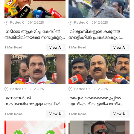
Posted On 09-12-2025
Posted On 09-12-2025
'നടിയെ ആക്രമിച്ച കേസില്‍
'വിശ്വാസികളുടെ കരുത്ത്
അതിജീവിതയ്ക്ക് സമ്പൂര്‍ണ്ണ
വോട്ടിംഗില്‍ പ്രകടമാകും';
നീതി ലഭിച്ചില്ല'; ഉമ തോമസ്
സുരേഷ് ഗോപി WATCH VIDEO
View All
View All
1 Min Read
1 Min Read
MLA WATCH VIDEO
Posted On 09-12-2025
Posted On 09-12-2025
'ജനങ്ങള്‍ക്ക്
'തദ്ദേശ തെരഞ്ഞെടുപ്പില്‍
സര്‍ക്കാരിനോടുള്ള അപ്രീതി
യുഡിഎഫ് ഐതിഹാസിക
ഇക്കുറി തെരഞ്ഞെടുപ്പില്‍
തിരിച്ചുവരവ് നടത്തും'; വിഡി
View All
View All
1 Min Read
1 Min Read
പ്രതിഫലിക്കും'; കെ.സി
സതീശന്‍ WATCH VIDEO
വേണുഗോപാല്‍ WATCH
VIDEO