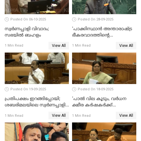
Posted On 06-10-2025
Posted On 28-09-2025
സ്വർണപ്പാളി വിവാദം;
'പാക്കിസ്ഥാന്‍ അന്താരാഷ്ട്ര
സഭയിൽ ബഹളം
ഭീകരവാദത്തിന്റെ
പ്രഭവകേന്ദ്രം'; ഡോ എസ്
View All
View All
1 Min Read
1 Min Read
ജയശങ്കര്‍
Posted On 19-09-2025
Posted On 18-09-2025
പ്രതിപക്ഷം ഇറങ്ങിപ്പോയി;
'പാൽ വില കൂടും, വർധന
ശബരിമലയിലെ സ്വർണപ്പാളി
ക്ഷീര കർഷകർക്ക്
വിവാദം, അടിയന്തര
പ്രയോജനപ്പെടുന്ന രീതിയിൽ';
View All
View All
1 Min Read
1 Min Read
പ്രമേയത്തിന് അനുമതിയില്ല
ജെ ചിഞ്ചുറാണി
WATCH VIDEO