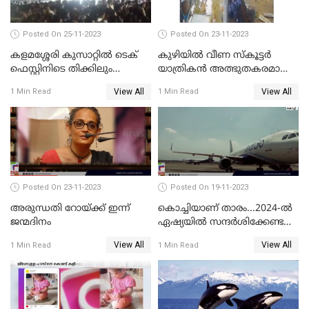
Posted On 25-11-2023
Posted On 23-11-2023
കളമശ്ശേരി കുസാറ്റില്‍ ടെക്
കുഴിയിൽ വീണ സ്കൂട്ടർ
ഫെസ്റ്റിനിടെ തിക്കിലും
യാത്രികൻ അത്ഭുതകരമായി
തിരക്കിലുംപെട്ട് 4 മരണം
രക്ഷപ്പെട്ടു
View All
View All
1 Min Read
1 Min Read
Posted On 23-11-2023
Posted On 19-11-2023
അരുന്ധതി റോയ്ക്ക് ഇന്ന്
കൊച്ചിയാണ് താരം...2024-ല്‍
ജന്മദിനം
ഏഷ്യയില്‍ സന്ദര്‍ശിക്കേണ്ട
ഏറ്റവും മികച്ച സ്ഥലങ്ങളില്‍
View All
View All
1 Min Read
1 Min Read
കൊച്ചിയും