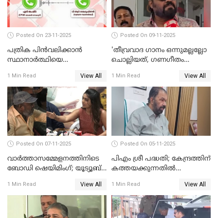
Posted On 23-11-2025
Posted On 09-11-2025
പത്രിക പിന്‍വലിക്കാന്‍
'തീവ്രവാദ ഗാനം ഒന്നുമല്ലല്ലോ
സ്ഥാനാര്‍ത്ഥിയെ
ചൊല്ലിയത്, ഗണഗീതം
ഭീഷണിപ്പെടുത്തി CPIM
ചൊല്ലിയത് സെലിബ്രേഷന്റെ
View All
View All
1 Min Read
1 Min Read
WATCH VIDEO
ഭാഗം'; സുരേഷ് ഗോപി WATCH
VIDEO
Posted On 07-11-2025
Posted On 05-11-2025
വാർത്താസമ്മേളനത്തിനിടെ
പിഎം ശ്രീ പദ്ധതി; കേന്ദ്രത്തിന്
ബോഡി ഷെയിമിംഗ്; യൂട്യൂബ്
കത്തയക്കുന്നതില്‍
വ്ളോഗർക്ക് ചുട്ട
കാലതാമസമില്ല;
View All
View All
1 Min Read
1 Min Read
മറുപടിയുമായി ഗൗരി കിഷന്‍
വി.ശിവന്‍കുട്ടി WATCH VIDEO
WATCH VIDEO