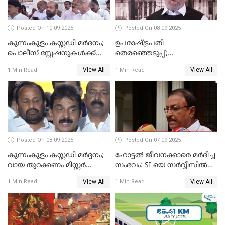
Posted On 10-09-2025
Posted On 08-09-2025
കുന്നംകുളം കസ്റ്റഡി മര്‍ദനം;
ഉപരാഷ്ട്രപതി
പൊലീസ് സ്റ്റേഷനുകൾക്ക്
തെരഞ്ഞെടുപ്പ്;
മുന്നിൽ ജനകീയ പ്രതിഷേധ
വോട്ടഭ്യര്‍ത്ഥിച്ച് വീഡിയോ
View All
View All
1 Min Read
1 Min Read
സദസ്സ്
സന്ദേശവുമായി ജസ്റ്റിസ് ബി.
സുദര്‍ശന്‍ റെഡ്ഡി
Posted On 08-09-2025
Posted On 07-09-2025
കുന്നംകുളം കസ്റ്റഡി മര്‍ദ്ദനം;
ഹോട്ടൽ ജീവനക്കാരെ മർദിച്ച
വായ തുറക്കണം മിസ്റ്റര്‍
സംഭവം: SI യെ സർവ്വീസിൽ
പിണറായി; കെസി
നിന്ന് പുറത്താക്കണമെന്ന് കെ
View All
View All
1 Min Read
1 Min Read
വേണുഗോപാൽ
പി ഔസേപ്പ്