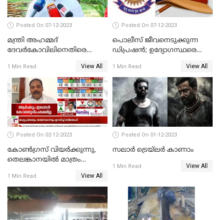
Posted On 07-12-2023
Posted On 07-12-2023
മന്ത്രി അഹമ്മദ്
പൊലീസ് ജീവനെടുക്കുന്ന
ദേവർകോവിലിനെതിരെ
ഡിപ്രഷൻ; ഉദ്യോഗസ്ഥരെ
സാമ്പത്തികതട്ടിപ്പ്
സംരക്ഷിക്കാൻ
View All
View All
1 Min Read
1 Min Read
ആരോപണത്തിൽ
നടപടികളുമായി ഡിജിപി
അന്വേഷണം
Posted On 02-12-2023
Posted On 01-12-2023
കോണ്‍ഗ്രസ് വിയര്‍ക്കുന്നു,
സലാര്‍ ട്രെയ്‌ലർ കാണാം
തെലങ്കാനയില്‍ മാത്രം
View All
1 Min Read
കോണ്‍ഗ്രസ്
View All
1 Min Read