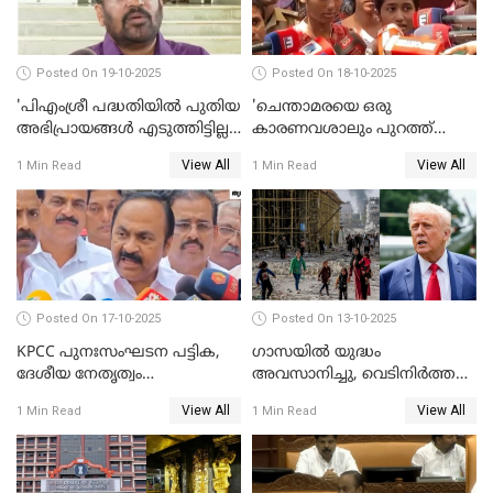
Posted On 19-10-2025
Posted On 18-10-2025
'പിഎംശ്രീ പദ്ധതിയില്‍ പുതിയ
'ചെന്താമരയെ ഒരു
അഭിപ്രായങ്ങള്‍ എടുത്തിട്ടില്ല';
കാരണവശാലും പുറത്ത്
കെ രാജന്‍ WATCH VIDEO
വിടരുതെന്നും പ്രതിയെ
View All
View All
1 Min Read
1 Min Read
തങ്ങള്‍ക്ക് ഭയമാണ്';
സജിതയുടെ പെണ്‍മക്കള്‍
WATCH VIDEO
Posted On 17-10-2025
Posted On 13-10-2025
KPCC പുനഃസംഘടന പട്ടിക,
ഗാസയില്‍ യുദ്ധം
ദേശീയ നേതൃത്വം
അവസാനിച്ചു, വെടിനിര്‍ത്തല്‍
ചേര്‍ന്നെടുത്ത തീരുമാനം; വി
തുടരും WATCH VIDEO
View All
View All
1 Min Read
1 Min Read
ഡി സതീശന്‍ WATCH VIDEO