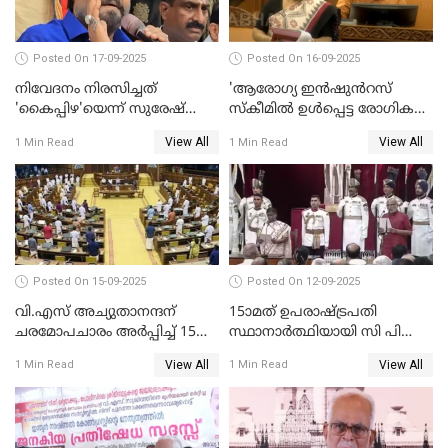
Posted On 17-09-2025
Posted On 16-09-2025
നിവേദനം നിരസിച്ചത്
'ആരോഗ്യ ഇൻഷുൻറസ്
'കൈപ്പിഴ'യെന്ന് സുരേഷ്
സ്കീമിൽ ഉൾപ്പെട്ട രോഗികൾ
ഗോപി
ചികിത്സ ഉപകരണങ്ങൾ
View All
View All
1 Min Read
1 Min Read
വാങ്ങി നൽകേണ്ട സാഹചര്യം
ഇല്ല'; വീണ ജോർജ് WATCH
VIDEO
Posted On 15-09-2025
Posted On 12-09-2025
വി.എസ് അച്യുതാനന്ദന്
15ാമത് ഉപരാഷ്ട്രപതി
ചരമോപചാരം അർപ്പിച്ച് 15-ാം
സ്ഥാനാര്‍ത്ഥിയായി സി പി
നിയമസഭയുടെ 14-ാം
രാധാകൃഷ്ണന്‍
View All
View All
1 Min Read
1 Min Read
സമ്മേളനത്തിന് തുടക്കം
സത്യപ്രതിജ്ഞ ചെയ്തു
WATCH VIDEO
WATCH VIDEO