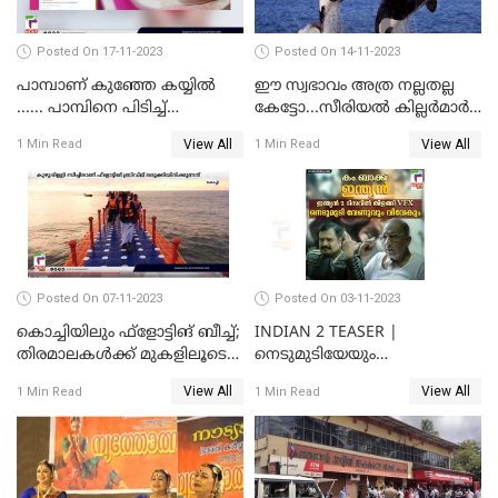
Posted On 17-11-2023
Posted On 14-11-2023
പാമ്പാണ് കുഞ്ഞേ കയ്യില്‍
ഈ സ്വഭാവം അത്ര നല്ലതല്ല
...... പാമ്പിനെ പിടിച്ച്
കേട്ടോ...സീരിയല്‍ കില്ലര്‍മാര്‍
കളിക്കുന്ന പിഞ്ചുകുഞ്ഞ്;
വരെ തോറ്റുപോന്ന
View All
View All
1 Min Read
1 Min Read
വൈറലായി വീഡിയോ
ഓര്‍ക്കകളുടെ സ്വഭാവരീതി
Posted On 07-11-2023
Posted On 03-11-2023
കൊച്ചിയിലും ഫ്‌ളോട്ടിങ് ബീച്ച്;
INDIAN 2 TEASER |
തിരമാലകള്‍ക്ക് മുകളിലൂടെ
നെടുമുടിയേയും
ഇനി കൊച്ചിക്കാരും
വിവേകിനേയും വീണ്ടും
View All
View All
1 Min Read
1 Min Read
കാണാം; ഇന്ത്യൻ 2 ടീസർ
പുറത്ത്