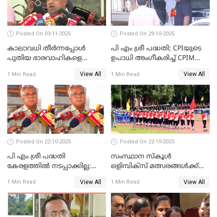
Posted On 03-11-2025
Posted On 29-10-2025
കാലാവധി തീര്‍ന്നപ്പോള്‍
പി എം ശ്രീ പദ്ധതി; CPIയുടെ
പുതിയ ഭാരവാഹികളെ
ഉപാധി അംഗീകരിച്ച് CPIM
തീരുമാനിച്ചു'; സജി ചെറിയാന്‍
WATCH VIDEO
View All
View All
1 Min Read
1 Min Read
WATCH VIDEO
Posted On 22-10-2025
Posted On 22-10-2025
പി എം ശ്രീ പദ്ധതി
സംസ്ഥാന സ്‌കൂള്‍
കേരളത്തില്‍ നടപ്പാക്കില്ല;
ഒളിമ്പിക്‌സ് മത്സരങ്ങള്‍ക്ക്
ബിനോയ് വിശ്വം WATCH
ഇന്ന് തുടക്കം WATCH VIDEO
View All
View All
1 Min Read
1 Min Read
VIDEO