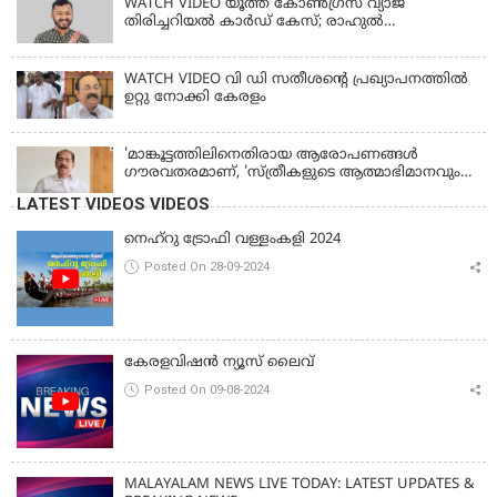
WATCH VIDEO യൂത്ത് കോൺഗ്രസ് വ്യാജ
തിരിച്ചറിയൽ കാർഡ് കേസ്; രാഹുൽ
മാങ്കൂട്ടത്തിലിനെ ചോദ്യം ചെയ്യും
WATCH VIDEO വി ഡി സതീശൻ്റെ പ്രഖ്യാപനത്തിൽ
ഉറ്റു നോക്കി കേരളം
'മാങ്കൂട്ടത്തിലിനെതിരായ ആരോപണങ്ങള്‍
ഗൗരവതരമാണ്, 'സ്ത്രീകളുടെ ആത്മാഭിമാനവും
മാന്യതയും സംരക്ഷിക്കും'
LATEST VIDEOS VIDEOS
നെഹ്‌റു ട്രോഫി വള്ളംകളി 2024
Posted On 28-09-2024
കേരളവിഷൻ ന്യൂസ് ലൈവ്
Posted On 09-08-2024
MALAYALAM NEWS LIVE TODAY: LATEST UPDATES &