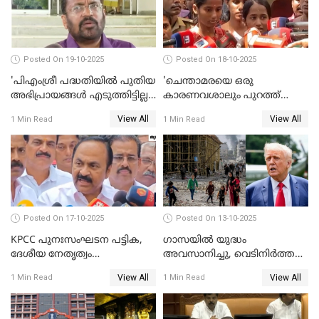
Posted On 19-10-2025
Posted On 18-10-2025
'പിഎംശ്രീ പദ്ധതിയില്‍ പുതിയ
'ചെന്താമരയെ ഒരു
അഭിപ്രായങ്ങള്‍ എടുത്തിട്ടില്ല';
കാരണവശാലും പുറത്ത്
കെ രാജന്‍ WATCH VIDEO
വിടരുതെന്നും പ്രതിയെ
View All
View All
1 Min Read
1 Min Read
തങ്ങള്‍ക്ക് ഭയമാണ്';
സജിതയുടെ പെണ്‍മക്കള്‍
WATCH VIDEO
Posted On 17-10-2025
Posted On 13-10-2025
KPCC പുനഃസംഘടന പട്ടിക,
ഗാസയില്‍ യുദ്ധം
ദേശീയ നേതൃത്വം
അവസാനിച്ചു, വെടിനിര്‍ത്തല്‍
ചേര്‍ന്നെടുത്ത തീരുമാനം; വി
തുടരും WATCH VIDEO
View All
View All
1 Min Read
1 Min Read
ഡി സതീശന്‍ WATCH VIDEO