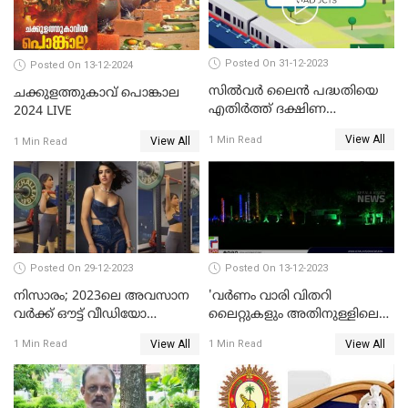
Posted On 31-12-2023
Posted On 13-12-2024
സില്‍വര്‍ ലൈന്‍ പദ്ധതിയെ
ചക്കുളത്തുകാവ് പൊങ്കാല
എതിര്‍ത്ത് ദക്ഷിണ
2024 LIVE
റെയില്‍വേ
View All
1 Min Read
View All
1 Min Read
Posted On 29-12-2023
Posted On 13-12-2023
നിസാരം; 2023ലെ അവസാന
'വര്‍ണം വാരി വിതറി
വർക്ക് ഔട്ട് വീഡിയോ
ലൈറ്റുകളും അതിനുള്ളിലെ
പങ്കുവച്ച് സാമന്ത
സൗഹൃദവും'
View All
View All
1 Min Read
1 Min Read
അണിഞ്ഞൊരുങ്ങി എസ് ബി
കോളേജ് മൈതാനം