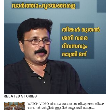
RELATED STORIES
WATCH VIDEO വിദേശ സംഭാവന നിയന്ത്രണ നിയമ
ഭേദഗതി ബില്ലില്‍ ഇളവിന് തയ്യറായി കേന്ദ്ര