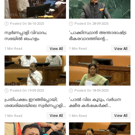
Posted On 06-10-2025
Posted On 28-09-2025
സ്വർണപ്പാളി വിവാദം;
'പാക്കിസ്ഥാന്‍ അന്താരാഷ്ട്ര
സഭയിൽ ബഹളം
ഭീകരവാദത്തിന്റെ
പ്രഭവകേന്ദ്രം'; ഡോ എസ്
View All
View All
1 Min Read
1 Min Read
ജയശങ്കര്‍
Posted On 19-09-2025
Posted On 18-09-2025
പ്രതിപക്ഷം ഇറങ്ങിപ്പോയി;
'പാൽ വില കൂടും, വർധന
ശബരിമലയിലെ സ്വർണപ്പാളി
ക്ഷീര കർഷകർക്ക്
വിവാദം, അടിയന്തര
പ്രയോജനപ്പെടുന്ന രീതിയിൽ';
View All
View All
1 Min Read
1 Min Read
പ്രമേയത്തിന് അനുമതിയില്ല
ജെ ചിഞ്ചുറാണി
WATCH VIDEO