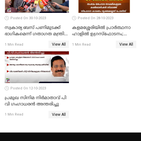
Posted On 30-10-2023
Posted On 28-10-2023
സ്വകാര്യ ബസ് പണിമുടക്ക്
കളമശ്ശേരിയിൽ പ്രാർത്ഥനാ
ഭാഗികമെന്ന് ഗതാഗത മന്ത്രി
ഹാളിൽ ഉഗ്രസ്‌ഫോടനം;
ആന്റണി രാജു
ഒരാൾ മരിച്ചു, നിരവധി
View All
View All
1 Min Read
1 Min Read
പേരുടെ നില ഗുരുതരം
Posted On 12-10-2023
പ്രമുഖ സിനിമ നിർമാതാവ് പി
വി ഗംഗാധരൻ അന്തരിച്ചു
View All
1 Min Read