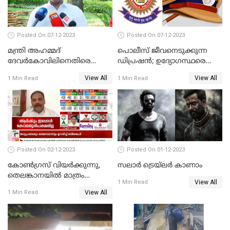
Posted On 07-12-2023
Posted On 07-12-2023
മന്ത്രി അഹമ്മദ്
പൊലീസ് ജീവനെടുക്കുന്ന
ദേവർകോവിലിനെതിരെ
ഡിപ്രഷൻ; ഉദ്യോഗസ്ഥരെ
സാമ്പത്തികതട്ടിപ്പ്
സംരക്ഷിക്കാൻ
View All
View All
1 Min Read
1 Min Read
ആരോപണത്തിൽ
നടപടികളുമായി ഡിജിപി
അന്വേഷണം
Posted On 02-12-2023
Posted On 01-12-2023
കോണ്‍ഗ്രസ് വിയര്‍ക്കുന്നു,
സലാര്‍ ട്രെയ്‌ലർ കാണാം
തെലങ്കാനയില്‍ മാത്രം
View All
1 Min Read
കോണ്‍ഗ്രസ്
View All
1 Min Read