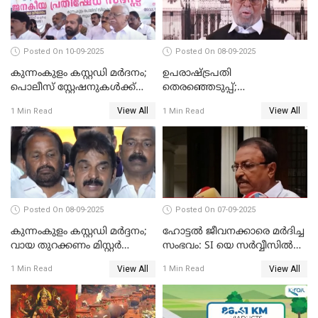
Posted On 10-09-2025
Posted On 08-09-2025
കുന്നംകുളം കസ്റ്റഡി മര്‍ദനം;
ഉപരാഷ്ട്രപതി
പൊലീസ് സ്റ്റേഷനുകൾക്ക്
തെരഞ്ഞെടുപ്പ്;
മുന്നിൽ ജനകീയ പ്രതിഷേധ
വോട്ടഭ്യര്‍ത്ഥിച്ച് വീഡിയോ
View All
View All
1 Min Read
1 Min Read
സദസ്സ്
സന്ദേശവുമായി ജസ്റ്റിസ് ബി.
സുദര്‍ശന്‍ റെഡ്ഡി
Posted On 08-09-2025
Posted On 07-09-2025
കുന്നംകുളം കസ്റ്റഡി മര്‍ദ്ദനം;
ഹോട്ടൽ ജീവനക്കാരെ മർദിച്ച
വായ തുറക്കണം മിസ്റ്റര്‍
സംഭവം: SI യെ സർവ്വീസിൽ
പിണറായി; കെസി
നിന്ന് പുറത്താക്കണമെന്ന് കെ
View All
View All
1 Min Read
1 Min Read
വേണുഗോപാൽ
പി ഔസേപ്പ്