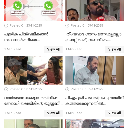
Posted On 23-11-2025
Posted On 09-11-2025
പത്രിക പിന്‍വലിക്കാന്‍
'തീവ്രവാദ ഗാനം ഒന്നുമല്ലല്ലോ
സ്ഥാനാര്‍ത്ഥിയെ
ചൊല്ലിയത്, ഗണഗീതം
ഭീഷണിപ്പെടുത്തി CPIM
ചൊല്ലിയത് സെലിബ്രേഷന്റെ
View All
View All
1 Min Read
1 Min Read
WATCH VIDEO
ഭാഗം'; സുരേഷ് ഗോപി WATCH
VIDEO
Posted On 07-11-2025
Posted On 05-11-2025
വാർത്താസമ്മേളനത്തിനിടെ
പിഎം ശ്രീ പദ്ധതി; കേന്ദ്രത്തിന്
ബോഡി ഷെയിമിംഗ്; യൂട്യൂബ്
കത്തയക്കുന്നതില്‍
വ്ളോഗർക്ക് ചുട്ട
കാലതാമസമില്ല;
View All
View All
1 Min Read
1 Min Read
മറുപടിയുമായി ഗൗരി കിഷന്‍
വി.ശിവന്‍കുട്ടി WATCH VIDEO
WATCH VIDEO