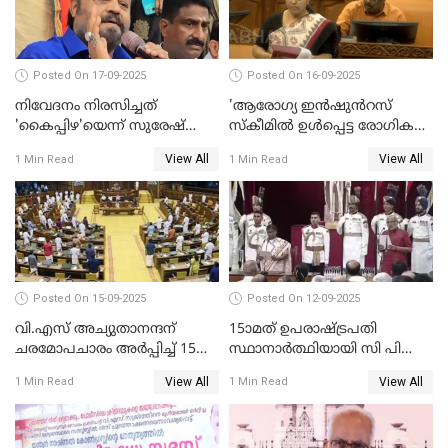
Posted On 17-09-2025
Posted On 16-09-2025
നിവേദനം നിരസിച്ചത്
'ആരോഗ്യ ഇൻഷുൻറസ്
'കൈപ്പിഴ'യെന്ന് സുരേഷ്
സ്കീമിൽ ഉൾപ്പെട്ട രോഗികൾ
ഗോപി
ചികിത്സ ഉപകരണങ്ങൾ
View All
View All
1 Min Read
1 Min Read
വാങ്ങി നൽകേണ്ട സാഹചര്യം
ഇല്ല'; വീണ ജോർജ് WATCH
VIDEO
Posted On 15-09-2025
Posted On 12-09-2025
വി.എസ് അച്യുതാനന്ദന്
15ാമത് ഉപരാഷ്ട്രപതി
ചരമോപചാരം അർപ്പിച്ച് 15-ാം
സ്ഥാനാര്‍ത്ഥിയായി സി പി
നിയമസഭയുടെ 14-ാം
രാധാകൃഷ്ണന്‍
View All
View All
1 Min Read
1 Min Read
സമ്മേളനത്തിന് തുടക്കം
സത്യപ്രതിജ്ഞ ചെയ്തു
WATCH VIDEO
WATCH VIDEO