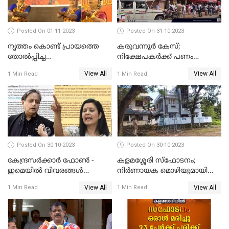
Posted On 01-11-2023
Posted On 31-10-2023
നൃത്തം കൊണ്ട് പ്രായത്തെ
കരുവന്നൂർ കേസ്;
തോല്‍പ്പിച്ച
നിക്ഷേപകർക്ക് പണം
അമ്മമാര്‍;വിസ്മയമായി
പിൻവലിക്കാൻ അവസരം;
View All
View All
1 Min Read
1 Min Read
അറുപത്തി ആറ്‌ അമ്മമാരുടെ
നിബന്ധനകൾ അറിയാം
അരങ്ങേറ്റം
Posted On 30-10-2023
Posted On 30-10-2023
കേന്ദ്രസര്‍ക്കാര്‍ ഫോണ്‍ -
കളമശ്ശേരി സ്ഫോടനം;
ഇമെയില്‍ വിവരങ്ങള്‍
നിർണായക മൊഴിയുമായി
ചോര്‍ത്തുന്നു; പരാതിയുമായി
മാർട്ടിൻ്റെ ഭാര്യ; ഫോൺ
View All
View All
1 Min Read
1 Min Read
പ്രതിപക്ഷ നേതാക്കള്‍
കോൾ വിവരങ്ങൾ തേടി
പൊലീസ്