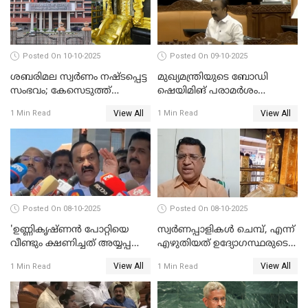
Posted On 10-10-2025
Posted On 09-10-2025
ശബരിമല സ്വര്‍ണം നഷ്ടപ്പെട്ട
മുഖ്യമന്ത്രിയുടെ ബോഡി
സംഭവം; കേസെടുത്ത്
ഷെയിമിങ് പരാമര്‍ശം
അന്വേഷണം നടത്താന്‍
നിയമസഭയില്‍ ഉന്നയിച്ച്
View All
View All
1 Min Read
1 Min Read
ഉത്തരവിട്ട് ഹൈക്കോടതി
പ്രതിപക്ഷം WATCH VIDEO
WATCH VIDEO
Posted On 08-10-2025
Posted On 08-10-2025
'ഉണ്ണികൃഷ്ണന്‍ പോറ്റിയെ
സ്വർണപ്പാളികൾ ചെമ്പ്, എന്ന്
വീണ്ടും ക്ഷണിച്ചത് അയ്യപ്പ
എഴുതിയത് ഉദ്യോഗസ്ഥരുടെ
വിഗ്രഹം
കള്ളക്കളിയാണ്;
View All
View All
1 Min Read
1 Min Read
അടിച്ചുമാറ്റാനാണെന്ന്
ടി.കെ.രാജഗോപാല്‍
സംശയമുണ്ട്'; വി ഡി
സതീശൻ