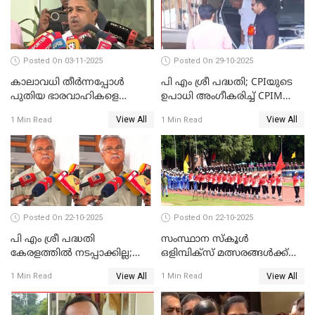
Posted On 03-11-2025
Posted On 29-10-2025
കാലാവധി തീര്‍ന്നപ്പോള്‍
പി എം ശ്രീ പദ്ധതി; CPIയുടെ
പുതിയ ഭാരവാഹികളെ
ഉപാധി അംഗീകരിച്ച് CPIM
തീരുമാനിച്ചു'; സജി ചെറിയാന്‍
WATCH VIDEO
View All
View All
1 Min Read
1 Min Read
WATCH VIDEO
Posted On 22-10-2025
Posted On 22-10-2025
പി എം ശ്രീ പദ്ധതി
സംസ്ഥാന സ്‌കൂള്‍
കേരളത്തില്‍ നടപ്പാക്കില്ല;
ഒളിമ്പിക്‌സ് മത്സരങ്ങള്‍ക്ക്
ബിനോയ് വിശ്വം WATCH
ഇന്ന് തുടക്കം WATCH VIDEO
View All
View All
1 Min Read
1 Min Read
VIDEO