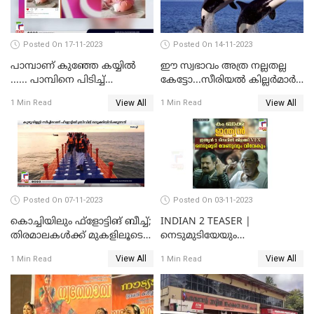
Posted On 17-11-2023
Posted On 14-11-2023
പാമ്പാണ് കുഞ്ഞേ കയ്യില്‍
ഈ സ്വഭാവം അത്ര നല്ലതല്ല
...... പാമ്പിനെ പിടിച്ച്
കേട്ടോ...സീരിയല്‍ കില്ലര്‍മാര്‍
കളിക്കുന്ന പിഞ്ചുകുഞ്ഞ്;
വരെ തോറ്റുപോന്ന
View All
View All
1 Min Read
1 Min Read
വൈറലായി വീഡിയോ
ഓര്‍ക്കകളുടെ സ്വഭാവരീതി
Posted On 07-11-2023
Posted On 03-11-2023
കൊച്ചിയിലും ഫ്‌ളോട്ടിങ് ബീച്ച്;
INDIAN 2 TEASER |
തിരമാലകള്‍ക്ക് മുകളിലൂടെ
നെടുമുടിയേയും
ഇനി കൊച്ചിക്കാരും
വിവേകിനേയും വീണ്ടും
View All
View All
1 Min Read
1 Min Read
കാണാം; ഇന്ത്യൻ 2 ടീസർ
പുറത്ത്