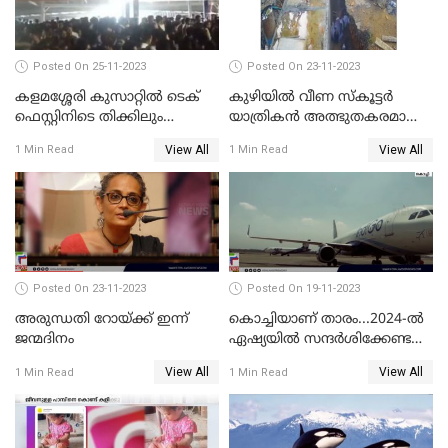
Posted On 25-11-2023
Posted On 23-11-2023
കളമശ്ശേരി കുസാറ്റില്‍ ടെക്
കുഴിയിൽ വീണ സ്കൂട്ടർ
ഫെസ്റ്റിനിടെ തിക്കിലും
യാത്രികൻ അത്ഭുതകരമായി
തിരക്കിലുംപെട്ട് 4 മരണം
രക്ഷപ്പെട്ടു
View All
View All
1 Min Read
1 Min Read
Posted On 23-11-2023
Posted On 19-11-2023
അരുന്ധതി റോയ്ക്ക് ഇന്ന്
കൊച്ചിയാണ് താരം...2024-ല്‍
ജന്മദിനം
ഏഷ്യയില്‍ സന്ദര്‍ശിക്കേണ്ട
ഏറ്റവും മികച്ച സ്ഥലങ്ങളില്‍
View All
View All
1 Min Read
1 Min Read
കൊച്ചിയും