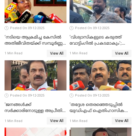
Posted On 09-12-2025
Posted On 09-12-2025
'നടിയെ ആക്രമിച്ച കേസില്‍
'വിശ്വാസികളുടെ കരുത്ത്
അതിജീവിതയ്ക്ക് സമ്പൂര്‍ണ്ണ
വോട്ടിംഗില്‍ പ്രകടമാകും';
നീതി ലഭിച്ചില്ല'; ഉമ തോമസ്
സുരേഷ് ഗോപി WATCH VIDEO
View All
View All
1 Min Read
1 Min Read
MLA WATCH VIDEO
Posted On 09-12-2025
Posted On 09-12-2025
'ജനങ്ങള്‍ക്ക്
'തദ്ദേശ തെരഞ്ഞെടുപ്പില്‍
സര്‍ക്കാരിനോടുള്ള അപ്രീതി
യുഡിഎഫ് ഐതിഹാസിക
ഇക്കുറി തെരഞ്ഞെടുപ്പില്‍
തിരിച്ചുവരവ് നടത്തും'; വിഡി
View All
View All
1 Min Read
1 Min Read
പ്രതിഫലിക്കും'; കെ.സി
സതീശന്‍ WATCH VIDEO
വേണുഗോപാല്‍ WATCH
VIDEO