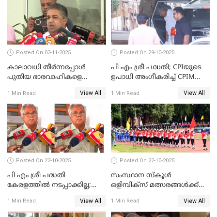
Posted On 03-11-2025
Posted On 29-10-2025
കാലാവധി തീര്‍ന്നപ്പോള്‍
പി എം ശ്രീ പദ്ധതി; CPIയുടെ
പുതിയ ഭാരവാഹികളെ
ഉപാധി അംഗീകരിച്ച് CPIM
തീരുമാനിച്ചു'; സജി ചെറിയാന്‍
WATCH VIDEO
View All
View All
1 Min Read
1 Min Read
WATCH VIDEO
Posted On 22-10-2025
Posted On 22-10-2025
പി എം ശ്രീ പദ്ധതി
സംസ്ഥാന സ്‌കൂള്‍
കേരളത്തില്‍ നടപ്പാക്കില്ല;
ഒളിമ്പിക്‌സ് മത്സരങ്ങള്‍ക്ക്
ബിനോയ് വിശ്വം WATCH
ഇന്ന് തുടക്കം WATCH VIDEO
View All
View All
1 Min Read
1 Min Read
VIDEO