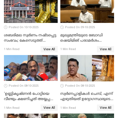
Posted On 10-10-2025
Posted On 09-10-2025
ശബരിമല സ്വര്‍ണം നഷ്ടപ്പെട്ട
മുഖ്യമന്ത്രിയുടെ ബോഡി
സംഭവം; കേസെടുത്ത്
ഷെയിമിങ് പരാമര്‍ശം
അന്വേഷണം നടത്താന്‍
നിയമസഭയില്‍ ഉന്നയിച്ച്
View All
View All
1 Min Read
1 Min Read
ഉത്തരവിട്ട് ഹൈക്കോടതി
പ്രതിപക്ഷം WATCH VIDEO
WATCH VIDEO
Posted On 08-10-2025
Posted On 08-10-2025
'ഉണ്ണികൃഷ്ണന്‍ പോറ്റിയെ
സ്വർണപ്പാളികൾ ചെമ്പ്, എന്ന്
വീണ്ടും ക്ഷണിച്ചത് അയ്യപ്പ
എഴുതിയത് ഉദ്യോഗസ്ഥരുടെ
വിഗ്രഹം
കള്ളക്കളിയാണ്;
View All
View All
1 Min Read
1 Min Read
അടിച്ചുമാറ്റാനാണെന്ന്
ടി.കെ.രാജഗോപാല്‍
സംശയമുണ്ട്'; വി ഡി