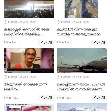
Posted On 25-11-2023
Posted On 23-11-2023
കളമശ്ശേരി കുസാറ്റില്‍ ടെക്
കുഴിയിൽ വീണ സ്കൂട്ടർ
ഫെസ്റ്റിനിടെ തിക്കിലും
യാത്രികൻ അത്ഭുതകരമായി
തിരക്കിലുംപെട്ട് 4 മരണം
രക്ഷപ്പെട്ടു
View All
View All
1 Min Read
1 Min Read
Posted On 23-11-2023
Posted On 19-11-2023
അരുന്ധതി റോയ്ക്ക് ഇന്ന്
കൊച്ചിയാണ് താരം...2024-ല്‍
ജന്മദിനം
ഏഷ്യയില്‍ സന്ദര്‍ശിക്കേണ്ട
ഏറ്റവും മികച്ച സ്ഥലങ്ങളില്‍
View All
View All
1 Min Read
1 Min Read
കൊച്ചിയും