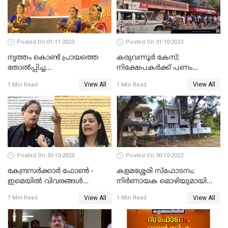
Posted On 01-11-2023
Posted On 31-10-2023
നൃത്തം കൊണ്ട് പ്രായത്തെ
കരുവന്നൂർ കേസ്;
തോല്‍പ്പിച്ച
നിക്ഷേപകർക്ക് പണം
അമ്മമാര്‍;വിസ്മയമായി
പിൻവലിക്കാൻ അവസരം;
View All
View All
1 Min Read
1 Min Read
അറുപത്തി ആറ്‌ അമ്മമാരുടെ
നിബന്ധനകൾ അറിയാം
അരങ്ങേറ്റം
Posted On 30-10-2023
Posted On 30-10-2023
കേന്ദ്രസര്‍ക്കാര്‍ ഫോണ്‍ -
കളമശ്ശേരി സ്ഫോടനം;
ഇമെയില്‍ വിവരങ്ങള്‍
നിർണായക മൊഴിയുമായി
ചോര്‍ത്തുന്നു; പരാതിയുമായി
മാർട്ടിൻ്റെ ഭാര്യ; ഫോൺ
View All
View All
1 Min Read
1 Min Read
പ്രതിപക്ഷ നേതാക്കള്‍
കോൾ വിവരങ്ങൾ തേടി
പൊലീസ്