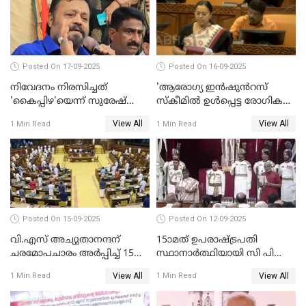
Posted On 17-09-2025
Posted On 16-09-2025
നിവേദനം നിരസിച്ചത്
'ആരോഗ്യ ഇൻഷുൻറസ്
'കൈപ്പിഴ'യെന്ന് സുരേഷ്
സ്കീമിൽ ഉൾപ്പെട്ട രോഗികൾ
ഗോപി
ചികിത്സ ഉപകരണങ്ങൾ
View All
View All
1 Min Read
1 Min Read
വാങ്ങി നൽകേണ്ട സാഹചര്യം
ഇല്ല'; വീണ ജോർജ് WATCH
VIDEO
Posted On 15-09-2025
Posted On 12-09-2025
വി.എസ് അച്യുതാനന്ദന്
15ാമത് ഉപരാഷ്ട്രപതി
ചരമോപചാരം അർപ്പിച്ച് 15-ാം
സ്ഥാനാര്‍ത്ഥിയായി സി പി
നിയമസഭയുടെ 14-ാം
രാധാകൃഷ്ണന്‍
View All
View All
1 Min Read
1 Min Read
സമ്മേളനത്തിന് തുടക്കം
സത്യപ്രതിജ്ഞ ചെയ്തു
WATCH VIDEO
WATCH VIDEO