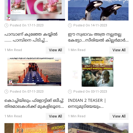
Posted On 17-11-2023
Posted On 14-11-2023
പാമ്പാണ് കുഞ്ഞേ കയ്യില്‍
ഈ സ്വഭാവം അത്ര നല്ലതല്ല
...... പാമ്പിനെ പിടിച്ച്
കേട്ടോ...സീരിയല്‍ കില്ലര്‍മാര്‍
കളിക്കുന്ന പിഞ്ചുകുഞ്ഞ്;
വരെ തോറ്റുപോന്ന
View All
View All
1 Min Read
1 Min Read
വൈറലായി വീഡിയോ
ഓര്‍ക്കകളുടെ സ്വഭാവരീതി
Posted On 07-11-2023
Posted On 03-11-2023
കൊച്ചിയിലും ഫ്‌ളോട്ടിങ് ബീച്ച്;
INDIAN 2 TEASER |
തിരമാലകള്‍ക്ക് മുകളിലൂടെ
നെടുമുടിയേയും
ഇനി കൊച്ചിക്കാരും
വിവേകിനേയും വീണ്ടും
View All
View All
1 Min Read
1 Min Read
കാണാം; ഇന്ത്യൻ 2 ടീസർ
പുറത്ത്