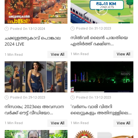
Posted On 31-12-2023
Posted On 13-12-2024
സില്‍വര്‍ ലൈന്‍ പദ്ധതിയെ
ചക്കുളത്തുകാവ് പൊങ്കാല
എതിര്‍ത്ത് ദക്ഷിണ
2024 LIVE
റെയില്‍വേ
View All
1 Min Read
View All
1 Min Read
Posted On 29-12-2023
Posted On 13-12-2023
നിസാരം; 2023ലെ അവസാന
'വര്‍ണം വാരി വിതറി
വർക്ക് ഔട്ട് വീഡിയോ
ലൈറ്റുകളും അതിനുള്ളിലെ
പങ്കുവച്ച് സാമന്ത
സൗഹൃദവും'
View All
View All
1 Min Read
1 Min Read
അണിഞ്ഞൊരുങ്ങി എസ് ബി
കോളേജ് മൈതാനം