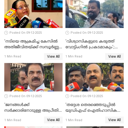
Posted On 09-12-2025
Posted On 09-12-2025
'നടിയെ ആക്രമിച്ച കേസില്‍
'വിശ്വാസികളുടെ കരുത്ത്
അതിജീവിതയ്ക്ക് സമ്പൂര്‍ണ്ണ
വോട്ടിംഗില്‍ പ്രകടമാകും';
നീതി ലഭിച്ചില്ല'; ഉമ തോമസ്
സുരേഷ് ഗോപി WATCH VIDEO
View All
View All
1 Min Read
1 Min Read
MLA WATCH VIDEO
Posted On 09-12-2025
Posted On 09-12-2025
'ജനങ്ങള്‍ക്ക്
'തദ്ദേശ തെരഞ്ഞെടുപ്പില്‍
സര്‍ക്കാരിനോടുള്ള അപ്രീതി
യുഡിഎഫ് ഐതിഹാസിക
ഇക്കുറി തെരഞ്ഞെടുപ്പില്‍
തിരിച്ചുവരവ് നടത്തും'; വിഡി
View All
View All
1 Min Read
1 Min Read
പ്രതിഫലിക്കും'; കെ.സി
സതീശന്‍ WATCH VIDEO
വേണുഗോപാല്‍ WATCH