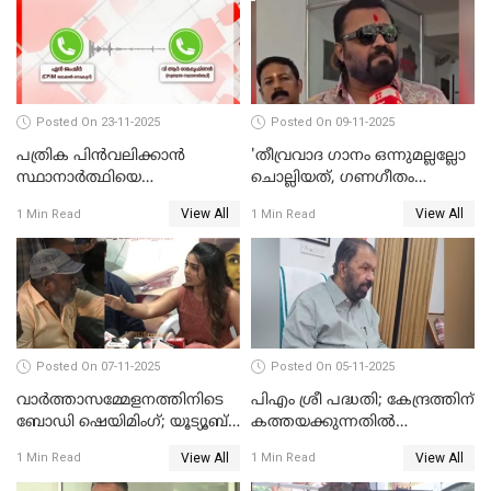
VIDEO
Posted On 23-11-2025
Posted On 09-11-2025
പത്രിക പിന്‍വലിക്കാന്‍
'തീവ്രവാദ ഗാനം ഒന്നുമല്ലല്ലോ
സ്ഥാനാര്‍ത്ഥിയെ
ചൊല്ലിയത്, ഗണഗീതം
ഭീഷണിപ്പെടുത്തി CPIM
ചൊല്ലിയത് സെലിബ്രേഷന്റെ
View All
View All
1 Min Read
1 Min Read
WATCH VIDEO
ഭാഗം'; സുരേഷ് ഗോപി WATCH
VIDEO
Posted On 07-11-2025
Posted On 05-11-2025
വാർത്താസമ്മേളനത്തിനിടെ
പിഎം ശ്രീ പദ്ധതി; കേന്ദ്രത്തിന്
ബോഡി ഷെയിമിംഗ്; യൂട്യൂബ്
കത്തയക്കുന്നതില്‍
വ്ളോഗർക്ക് ചുട്ട
കാലതാമസമില്ല;
View All
View All
1 Min Read
1 Min Read
മറുപടിയുമായി ഗൗരി കിഷന്‍
വി.ശിവന്‍കുട്ടി WATCH VIDEO
WATCH VIDEO