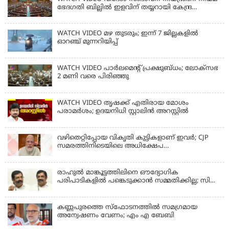
ഭേദഗതി ബില്ലില്‍ ഇളവിന് തയ്യറായി കേന്ദ്ര
സര്‍ക്കാര്‍
WATCH VIDEO മഴ തുടരും; ഇന്ന് 7 ജില്ലകളിൽ
ഓറഞ്ച് മുന്നറിയിപ്പ്
WATCH VIDEO പാർലമെൻ്റ് പ്രക്ഷുബ്ധം; ലോക്സഭ
2 മണി വരെ പിരിഞ്ഞു
WATCH VIDEO തൃഷക്ക് എതിരായ മോശം
പരാമര്‍ശം; ഉദയനിധി സ്റ്റാലിൻ അറസ്റ്റിൽ
വഴിതെറ്റിപ്പോയ വികൃതി കുട്ടികളാണ് ഇവര്‍; CJP
സമരത്തിനിടെയിലെ അധിക്ഷേപ
പരാമര്‍ശങ്ങളിൽ മോദി
രാഹുല്‍ മാങ്കൂട്ടത്തിലിനെ ഔദ്യോഗിക
പരിപാടികളില്‍ പങ്കെടുക്കാന്‍ സമ്മതിക്കില്ല; സി
കൃഷ്ണകുമാര്‍
കണ്ണപുരത്തെ സ്‌ഫോടനത്തില്‍ സമഗ്രമായ
അന്വേഷണം വേണം; എം എ ബേബി