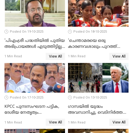
Posted On 19-10-2025
Posted On 18-10-2025
'പിഎംശ്രീ പദ്ധതിയില്‍ പുതിയ
'ചെന്താമരയെ ഒരു
അഭിപ്രായങ്ങള്‍ എടുത്തിട്ടില്ല';
കാരണവശാലും പുറത്ത്
കെ രാജന്‍ WATCH VIDEO
വിടരുതെന്നും പ്രതിയെ
View All
View All
1 Min Read
1 Min Read
തങ്ങള്‍ക്ക് ഭയമാണ്';
സജിതയുടെ പെണ്‍മക്കള്‍
WATCH VIDEO
Posted On 17-10-2025
Posted On 13-10-2025
KPCC പുനഃസംഘടന പട്ടിക,
ഗാസയില്‍ യുദ്ധം
ദേശീയ നേതൃത്വം
അവസാനിച്ചു, വെടിനിര്‍ത്തല്‍
ചേര്‍ന്നെടുത്ത തീരുമാനം; വി
തുടരും WATCH VIDEO
View All
View All
1 Min Read
1 Min Read
ഡി സതീശന്‍ WATCH VIDEO