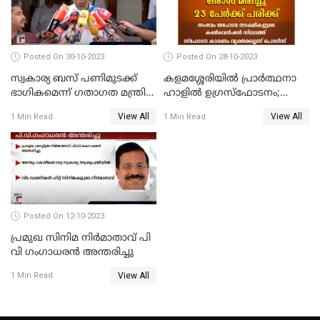
Posted On 30-10-2023
Posted On 28-10-2023
സ്വകാര്യ ബസ് പണിമുടക്ക്
കളമശ്ശേരിയിൽ പ്രാർത്ഥനാ
ഭാഗികമെന്ന് ഗതാഗത മന്ത്രി
ഹാളിൽ ഉഗ്രസ്‌ഫോടനം;
ആന്റണി രാജു
ഒരാൾ മരിച്ചു, നിരവധി
View All
View All
1 Min Read
1 Min Read
പേരുടെ നില ഗുരുതരം
Posted On 12-10-2023
പ്രമുഖ സിനിമ നിർമാതാവ് പി
വി ഗംഗാധരൻ അന്തരിച്ചു
View All
1 Min Read