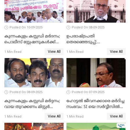
Posted On 10-09-2025
Posted On 08-09-2025
കുന്നംകുളം കസ്റ്റഡി മര്‍ദനം;
ഉപരാഷ്ട്രപതി
പൊലീസ് സ്റ്റേഷനുകൾക്ക്
തെരഞ്ഞെടുപ്പ്;
മുന്നിൽ ജനകീയ പ്രതിഷേധ
വോട്ടഭ്യര്‍ത്ഥിച്ച് വീഡിയോ
View All
View All
1 Min Read
1 Min Read
സദസ്സ്
സന്ദേശവുമായി ജസ്റ്റിസ് ബി.
സുദര്‍ശന്‍ റെഡ്ഡി
Posted On 08-09-2025
Posted On 07-09-2025
കുന്നംകുളം കസ്റ്റഡി മര്‍ദ്ദനം;
ഹോട്ടൽ ജീവനക്കാരെ മർദിച്ച
വായ തുറക്കണം മിസ്റ്റര്‍
സംഭവം: SI യെ സർവ്വീസിൽ
പിണറായി; കെസി
നിന്ന് പുറത്താക്കണമെന്ന് കെ
View All
View All
1 Min Read
1 Min Read
വേണുഗോപാൽ
പി ഔസേപ്പ്