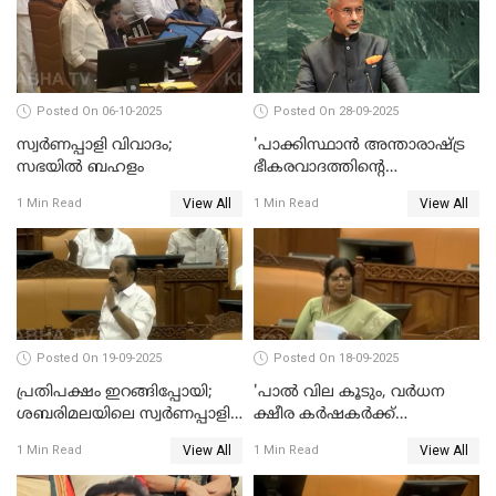
സതീശൻ
Posted On 06-10-2025
Posted On 28-09-2025
സ്വർണപ്പാളി വിവാദം;
'പാക്കിസ്ഥാന്‍ അന്താരാഷ്ട്ര
സഭയിൽ ബഹളം
ഭീകരവാദത്തിന്റെ
പ്രഭവകേന്ദ്രം'; ഡോ എസ്
View All
View All
1 Min Read
1 Min Read
ജയശങ്കര്‍
Posted On 19-09-2025
Posted On 18-09-2025
പ്രതിപക്ഷം ഇറങ്ങിപ്പോയി;
'പാൽ വില കൂടും, വർധന
ശബരിമലയിലെ സ്വർണപ്പാളി
ക്ഷീര കർഷകർക്ക്
വിവാദം, അടിയന്തര
പ്രയോജനപ്പെടുന്ന രീതിയിൽ';
View All
View All
1 Min Read
1 Min Read
പ്രമേയത്തിന് അനുമതിയില്ല
ജെ ചിഞ്ചുറാണി
WATCH VIDEO