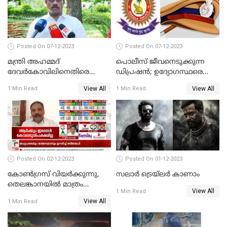
Posted On 07-12-2023
Posted On 07-12-2023
മന്ത്രി അഹമ്മദ്
പൊലീസ് ജീവനെടുക്കുന്ന
ദേവർകോവിലിനെതിരെ
ഡിപ്രഷൻ; ഉദ്യോഗസ്ഥരെ
സാമ്പത്തികതട്ടിപ്പ്
സംരക്ഷിക്കാൻ
View All
View All
1 Min Read
1 Min Read
ആരോപണത്തിൽ
നടപടികളുമായി ഡിജിപി
അന്വേഷണം
Posted On 02-12-2023
Posted On 01-12-2023
കോണ്‍ഗ്രസ് വിയര്‍ക്കുന്നു,
സലാര്‍ ട്രെയ്‌ലർ കാണാം
തെലങ്കാനയില്‍ മാത്രം
View All
1 Min Read
കോണ്‍ഗ്രസ്
View All
1 Min Read