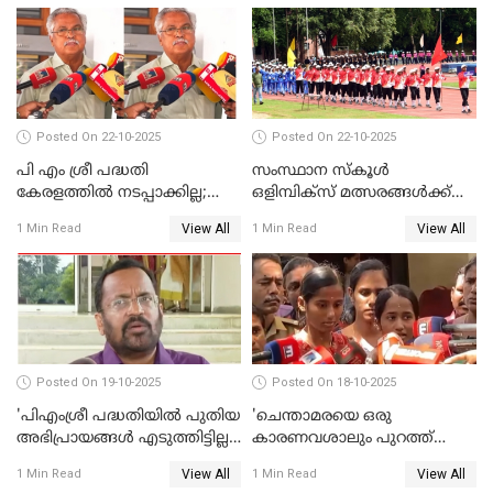
Posted On 22-10-2025
Posted On 22-10-2025
പി എം ശ്രീ പദ്ധതി
സംസ്ഥാന സ്‌കൂള്‍
കേരളത്തില്‍ നടപ്പാക്കില്ല;
ഒളിമ്പിക്‌സ് മത്സരങ്ങള്‍ക്ക്
ബിനോയ് വിശ്വം WATCH
ഇന്ന് തുടക്കം WATCH VIDEO
View All
View All
1 Min Read
1 Min Read
VIDEO
Posted On 19-10-2025
Posted On 18-10-2025
'പിഎംശ്രീ പദ്ധതിയില്‍ പുതിയ
'ചെന്താമരയെ ഒരു
അഭിപ്രായങ്ങള്‍ എടുത്തിട്ടില്ല';
കാരണവശാലും പുറത്ത്
കെ രാജന്‍ WATCH VIDEO
വിടരുതെന്നും പ്രതിയെ
View All
View All
1 Min Read
1 Min Read
തങ്ങള്‍ക്ക് ഭയമാണ്';