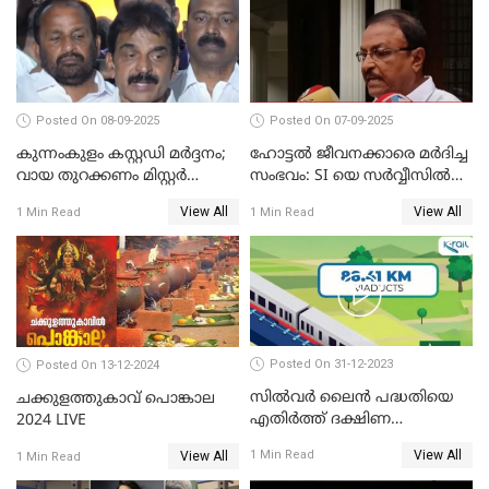
Posted On 08-09-2025
Posted On 07-09-2025
കുന്നംകുളം കസ്റ്റഡി മര്‍ദ്ദനം;
ഹോട്ടൽ ജീവനക്കാരെ മർദിച്ച
വായ തുറക്കണം മിസ്റ്റര്‍
സംഭവം: SI യെ സർവ്വീസിൽ
പിണറായി; കെസി
നിന്ന് പുറത്താക്കണമെന്ന് കെ
View All
View All
1 Min Read
1 Min Read
വേണുഗോപാൽ
പി ഔസേപ്പ്
Posted On 31-12-2023
Posted On 13-12-2024
സില്‍വര്‍ ലൈന്‍ പദ്ധതിയെ
ചക്കുളത്തുകാവ് പൊങ്കാല
എതിര്‍ത്ത് ദക്ഷിണ
2024 LIVE
റെയില്‍വേ
View All
1 Min Read
View All
1 Min Read