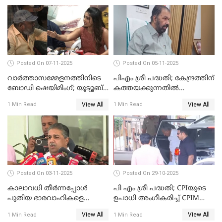
VIDEO
Posted On 07-11-2025
Posted On 05-11-2025
വാർത്താസമ്മേളനത്തിനിടെ
പിഎം ശ്രീ പദ്ധതി; കേന്ദ്രത്തിന്
ബോഡി ഷെയിമിംഗ്; യൂട്യൂബ്
കത്തയക്കുന്നതില്‍
വ്ളോഗർക്ക് ചുട്ട
കാലതാമസമില്ല;
View All
View All
1 Min Read
1 Min Read
മറുപടിയുമായി ഗൗരി കിഷന്‍
വി.ശിവന്‍കുട്ടി WATCH VIDEO
WATCH VIDEO
Posted On 03-11-2025
Posted On 29-10-2025
കാലാവധി തീര്‍ന്നപ്പോള്‍
പി എം ശ്രീ പദ്ധതി; CPIയുടെ
പുതിയ ഭാരവാഹികളെ
ഉപാധി അംഗീകരിച്ച് CPIM
തീരുമാനിച്ചു'; സജി ചെറിയാന്‍
WATCH VIDEO
View All
View All
1 Min Read
1 Min Read
WATCH VIDEO