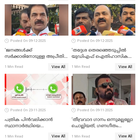
Posted On 09-12-2025
Posted On 09-12-2025
'ജനങ്ങള്‍ക്ക്
'തദ്ദേശ തെരഞ്ഞെടുപ്പില്‍
സര്‍ക്കാരിനോടുള്ള അപ്രീതി
യുഡിഎഫ് ഐതിഹാസിക
ഇക്കുറി തെരഞ്ഞെടുപ്പില്‍
തിരിച്ചുവരവ് നടത്തും'; വിഡി
View All
View All
1 Min Read
1 Min Read
പ്രതിഫലിക്കും'; കെ.സി
സതീശന്‍ WATCH VIDEO
വേണുഗോപാല്‍ WATCH
VIDEO
Posted On 23-11-2025
Posted On 09-11-2025
പത്രിക പിന്‍വലിക്കാന്‍
'തീവ്രവാദ ഗാനം ഒന്നുമല്ലല്ലോ
സ്ഥാനാര്‍ത്ഥിയെ
ചൊല്ലിയത്, ഗണഗീതം
ഭീഷണിപ്പെടുത്തി CPIM
ചൊല്ലിയത് സെലിബ്രേഷന്റെ
View All
View All
1 Min Read
1 Min Read
WATCH VIDEO
ഭാഗം'; സുരേഷ് ഗോപി WATCH