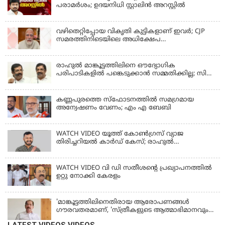
പരാമര്‍ശം; ഉദയനിധി സ്റ്റാലിൻ അറസ്റ്റിൽ
വഴിതെറ്റിപ്പോയ വികൃതി കുട്ടികളാണ് ഇവര്‍; CJP
സമരത്തിനിടെയിലെ അധിക്ഷേപ
പരാമര്‍ശങ്ങളിൽ മോദി
രാഹുല്‍ മാങ്കൂട്ടത്തിലിനെ ഔദ്യോഗിക
പരിപാടികളില്‍ പങ്കെടുക്കാന്‍ സമ്മതിക്കില്ല; സി
കൃഷ്ണകുമാര്‍
കണ്ണപുരത്തെ സ്‌ഫോടനത്തില്‍ സമഗ്രമായ
അന്വേഷണം വേണം; എം എ ബേബി
WATCH VIDEO യൂത്ത് കോൺഗ്രസ് വ്യാജ
തിരിച്ചറിയൽ കാർഡ് കേസ്; രാഹുൽ
മാങ്കൂട്ടത്തിലിനെ ചോദ്യം ചെയ്യും
WATCH VIDEO വി ഡി സതീശൻ്റെ പ്രഖ്യാപനത്തിൽ
ഉറ്റു നോക്കി കേരളം
'മാങ്കൂട്ടത്തിലിനെതിരായ ആരോപണങ്ങള്‍
ഗൗരവതരമാണ്, 'സ്ത്രീകളുടെ ആത്മാഭിമാനവും
മാന്യതയും സംരക്ഷിക്കും'
LATEST VIDEOS VIDEOS