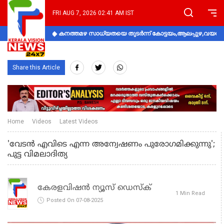
FRI AUG 7, 2026 02:41 AM IST
കനത്തമഴ സാധ്യതയെ തുടർന്ന് കോട്ടയം,ആലപ്പുഴ,വയനാട്
Share this Article
Home
Videos
Latest Videos
'വേടൻ എവിടെ എന്ന അന്വേഷണം പുരോഗമിക്കുന്നു';
പുട്ട വിമലാദിത്യ
കേരളവിഷൻ ന്യൂസ് ഡെസ്‌ക്
1 Min Read
Posted On 07-08-2025