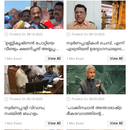
WATCH VIDEO
Posted On 08-10-2025
Posted On 08-10-2025
'ഉണ്ണികൃഷ്ണന്‍ പോറ്റിയെ
സ്വർണപ്പാളികൾ ചെമ്പ്, എന്ന്
വീണ്ടും ക്ഷണിച്ചത് അയ്യപ്പ
എഴുതിയത് ഉദ്യോഗസ്ഥരുടെ
വിഗ്രഹം
കള്ളക്കളിയാണ്;
View All
View All
1 Min Read
1 Min Read
അടിച്ചുമാറ്റാനാണെന്ന്
ടി.കെ.രാജഗോപാല്‍
സംശയമുണ്ട്'; വി ഡി
സതീശൻ
Posted On 06-10-2025
Posted On 28-09-2025
സ്വർണപ്പാളി വിവാദം;
'പാക്കിസ്ഥാന്‍ അന്താരാഷ്ട്ര
സഭയിൽ ബഹളം
ഭീകരവാദത്തിന്റെ
പ്രഭവകേന്ദ്രം'; ഡോ എസ്
View All
View All
1 Min Read
1 Min Read
ജയശങ്കര്‍