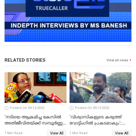
RELATED STORIES
View all news
Posted On 09-12-2025
Posted On 09-12-2025
'നടിയെ ആക്രമിച്ച കേസില്‍
'വിശ്വാസികളുടെ കരുത്ത്
അതിജീവിതയ്ക്ക് സമ്പൂര്‍ണ്ണ
വോട്ടിംഗില്‍ പ്രകടമാകും';
നീതി ലഭിച്ചില്ല'; ഉമ തോമസ്
സുരേഷ് ഗോപി WATCH VIDEO
View All
View All
1 Min Read
1 Min Read
MLA WATCH VIDEO