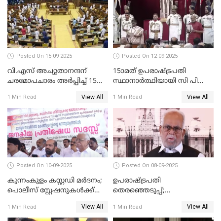
ഇല്ല'; വീണ ജോർജ് WATCH
VIDEO
Posted On 15-09-2025
Posted On 12-09-2025
വി.എസ് അച്യുതാനന്ദന്
15ാമത് ഉപരാഷ്ട്രപതി
ചരമോപചാരം അർപ്പിച്ച് 15-ാം
സ്ഥാനാര്‍ത്ഥിയായി സി പി
നിയമസഭയുടെ 14-ാം
രാധാകൃഷ്ണന്‍
View All
View All
1 Min Read
1 Min Read
സമ്മേളനത്തിന് തുടക്കം
സത്യപ്രതിജ്ഞ ചെയ്തു
WATCH VIDEO
WATCH VIDEO
Posted On 10-09-2025
Posted On 08-09-2025
കുന്നംകുളം കസ്റ്റഡി മര്‍ദനം;
ഉപരാഷ്ട്രപതി
പൊലീസ് സ്റ്റേഷനുകൾക്ക്
തെരഞ്ഞെടുപ്പ്;
മുന്നിൽ ജനകീയ പ്രതിഷേധ
വോട്ടഭ്യര്‍ത്ഥിച്ച് വീഡിയോ
View All
View All
1 Min Read
1 Min Read
സദസ്സ്
സന്ദേശവുമായി ജസ്റ്റിസ് ബി.
സുദര്‍ശന്‍ റെഡ്ഡി