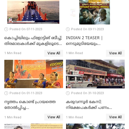
Posted On 07-11-2023
Posted On 03-11-2023
കൊച്ചിയിലും ഫ്‌ളോട്ടിങ് ബീച്ച്;
INDIAN 2 TEASER |
തിരമാലകള്‍ക്ക് മുകളിലൂടെ
നെടുമുടിയേയും
ഇനി കൊച്ചിക്കാരും
വിവേകിനേയും വീണ്ടും
View All
View All
1 Min Read
1 Min Read
കാണാം; ഇന്ത്യൻ 2 ടീസർ
പുറത്ത്
Posted On 01-11-2023
Posted On 31-10-2023
നൃത്തം കൊണ്ട് പ്രായത്തെ
കരുവന്നൂർ കേസ്;
തോല്‍പ്പിച്ച
നിക്ഷേപകർക്ക് പണം
അമ്മമാര്‍;വിസ്മയമായി
പിൻവലിക്കാൻ അവസരം;
View All
View All
1 Min Read
1 Min Read
അറുപത്തി ആറ്‌ അമ്മമാരുടെ
നിബന്ധനകൾ അറിയാം
അരങ്ങേറ്റം