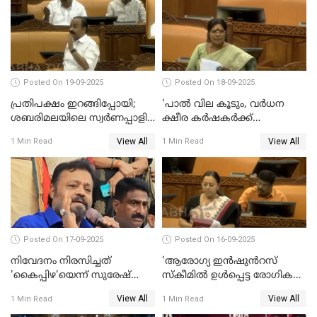
Posted On 19-09-2025
Posted On 18-09-2025
പ്രതിപക്ഷം ഇറങ്ങിപ്പോയി;
'പാൽ വില കൂടും, വർധന
ശബരിമലയിലെ സ്വർണപ്പാളി
ക്ഷീര കർഷകർക്ക്
വിവാദം, അടിയന്തര
പ്രയോജനപ്പെടുന്ന രീതിയിൽ';
View All
View All
1 Min Read
1 Min Read
പ്രമേയത്തിന് അനുമതിയില്ല
ജെ ചിഞ്ചുറാണി
WATCH VIDEO
Posted On 17-09-2025
Posted On 16-09-2025
നിവേദനം നിരസിച്ചത്
'ആരോഗ്യ ഇൻഷുൻറസ്
'കൈപ്പിഴ'യെന്ന് സുരേഷ്
സ്കീമിൽ ഉൾപ്പെട്ട രോഗികൾ
ഗോപി
ചികിത്സ ഉപകരണങ്ങൾ
View All
View All
1 Min Read
1 Min Read
വാങ്ങി നൽകേണ്ട സാഹചര്യം