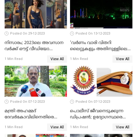
Posted On 29-12-2023
Posted On 13-12-2023
നിസാരം; 2023ലെ അവസാന
'വര്‍ണം വാരി വിതറി
വർക്ക് ഔട്ട് വീഡിയോ
ലൈറ്റുകളും അതിനുള്ളിലെ
പങ്കുവച്ച് സാമന്ത
സൗഹൃദവും'
View All
View All
1 Min Read
1 Min Read
അണിഞ്ഞൊരുങ്ങി എസ് ബി
കോളേജ് മൈതാനം
Posted On 07-12-2023
Posted On 07-12-2023
മന്ത്രി അഹമ്മദ്
പൊലീസ് ജീവനെടുക്കുന്ന
ദേവർകോവിലിനെതിരെ
ഡിപ്രഷൻ; ഉദ്യോഗസ്ഥരെ
സാമ്പത്തികതട്ടിപ്പ്
സംരക്ഷിക്കാൻ
View All
View All
1 Min Read
1 Min Read
ആരോപണത്തിൽ
നടപടികളുമായി ഡിജിപി
അന്വേഷണം