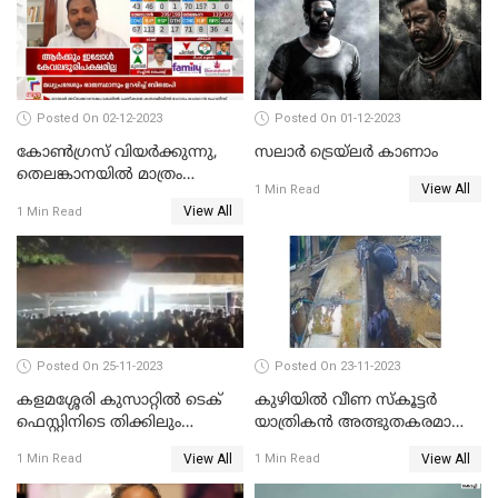
Posted On 02-12-2023
Posted On 01-12-2023
കോണ്‍ഗ്രസ് വിയര്‍ക്കുന്നു,
സലാര്‍ ട്രെയ്‌ലർ കാണാം
തെലങ്കാനയില്‍ മാത്രം
View All
1 Min Read
കോണ്‍ഗ്രസ്
View All
1 Min Read
Posted On 25-11-2023
Posted On 23-11-2023
കളമശ്ശേരി കുസാറ്റില്‍ ടെക്
കുഴിയിൽ വീണ സ്കൂട്ടർ
ഫെസ്റ്റിനിടെ തിക്കിലും
യാത്രികൻ അത്ഭുതകരമായി
തിരക്കിലുംപെട്ട് 4 മരണം
രക്ഷപ്പെട്ടു
View All
View All
1 Min Read
1 Min Read