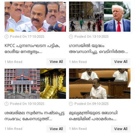
സജിതയുടെ പെണ്‍മക്കള്‍
WATCH VIDEO
Posted On 17-10-2025
Posted On 13-10-2025
KPCC പുനഃസംഘടന പട്ടിക,
ഗാസയില്‍ യുദ്ധം
ദേശീയ നേതൃത്വം
അവസാനിച്ചു, വെടിനിര്‍ത്തല്‍
ചേര്‍ന്നെടുത്ത തീരുമാനം; വി
തുടരും WATCH VIDEO
View All
View All
1 Min Read
1 Min Read
ഡി സതീശന്‍ WATCH VIDEO
Posted On 10-10-2025
Posted On 09-10-2025
ശബരിമല സ്വര്‍ണം നഷ്ടപ്പെട്ട
മുഖ്യമന്ത്രിയുടെ ബോഡി
സംഭവം; കേസെടുത്ത്
ഷെയിമിങ് പരാമര്‍ശം
അന്വേഷണം നടത്താന്‍
നിയമസഭയില്‍ ഉന്നയിച്ച്
View All
View All
1 Min Read
1 Min Read
ഉത്തരവിട്ട് ഹൈക്കോടതി
പ്രതിപക്ഷം WATCH VIDEO