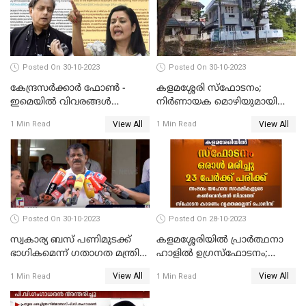
Posted On 30-10-2023
Posted On 30-10-2023
കേന്ദ്രസര്‍ക്കാര്‍ ഫോണ്‍ -
കളമശ്ശേരി സ്ഫോടനം;
ഇമെയില്‍ വിവരങ്ങള്‍
നിർണായക മൊഴിയുമായി
ചോര്‍ത്തുന്നു; പരാതിയുമായി
മാർട്ടിൻ്റെ ഭാര്യ; ഫോൺ
View All
View All
1 Min Read
1 Min Read
പ്രതിപക്ഷ നേതാക്കള്‍
കോൾ വിവരങ്ങൾ തേടി
പൊലീസ്
Posted On 30-10-2023
Posted On 28-10-2023
സ്വകാര്യ ബസ് പണിമുടക്ക്
കളമശ്ശേരിയിൽ പ്രാർത്ഥനാ
ഭാഗികമെന്ന് ഗതാഗത മന്ത്രി
ഹാളിൽ ഉഗ്രസ്‌ഫോടനം;
ആന്റണി രാജു
ഒരാൾ മരിച്ചു, നിരവധി
View All
View All
1 Min Read
1 Min Read
പേരുടെ നില ഗുരുതരം