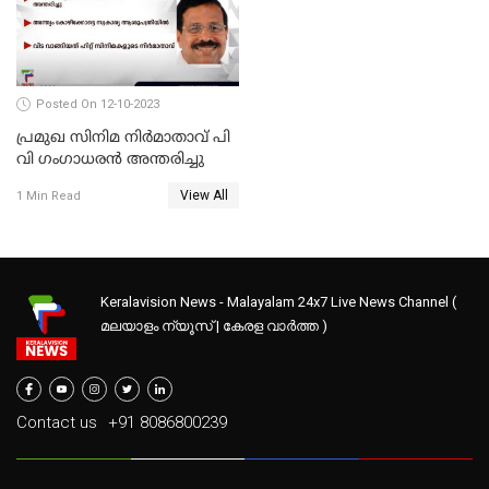
Posted On 12-10-2023
പ്രമുഖ സിനിമ നിർമാതാവ് പി
വി ഗംഗാധരൻ അന്തരിച്ചു
View All
1 Min Read
Keralavision News - Malayalam 24x7 Live News Channel (
മലയാളം ന്യൂസ് | കേരള വാർത്ത )
Contact us
+91 8086800239