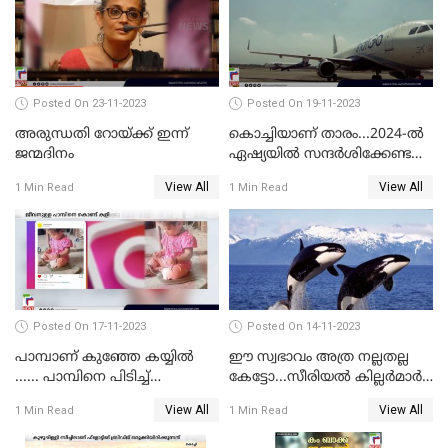
Posted On 23-11-2023
Posted On 19-11-2023
അരുന്ധതി റോയ്ക്ക് ഇന്ന്
കൊച്ചിയാണ് താരം...2024-ല്‍
ജന്മദിനം
ഏഷ്യയില്‍ സന്ദര്‍ശിക്കേണ്ട
ഏറ്റവും മികച്ച സ്ഥലങ്ങളില്‍
View All
View All
1 Min Read
1 Min Read
കൊച്ചിയും
Posted On 17-11-2023
Posted On 14-11-2023
പാമ്പാണ് കുഞ്ഞേ കയ്യില്‍
ഈ സ്വഭാവം അത്ര നല്ലതല്ല
...... പാമ്പിനെ പിടിച്ച്
കേട്ടോ...സീരിയല്‍ കില്ലര്‍മാര്‍
കളിക്കുന്ന പിഞ്ചുകുഞ്ഞ്;
വരെ തോറ്റുപോന്ന
View All
View All
1 Min Read
1 Min Read
വൈറലായി വീഡിയോ
ഓര്‍ക്കകളുടെ സ്വഭാവരീതി