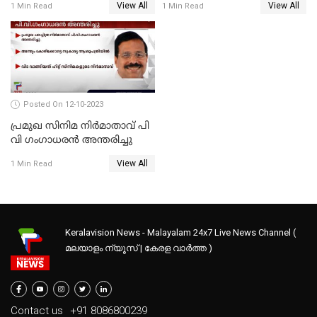
View All
View All
1 Min Read
1 Min Read
പേരുടെ നില ഗുരുതരം
Posted On 12-10-2023
പ്രമുഖ സിനിമ നിർമാതാവ് പി
വി ഗംഗാധരൻ അന്തരിച്ചു
View All
1 Min Read
Keralavision News - Malayalam 24x7 Live News Channel (
മലയാളം ന്യൂസ് | കേരള വാർത്ത )
Contact us
+91 8086800239