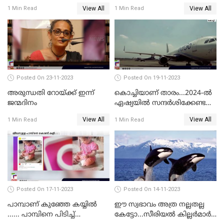
തിരക്കിലുംപെട്ട് 4 മരണം
രക്ഷപ്പെട്ടു
View All
View All
1 Min Read
1 Min Read
Posted On 23-11-2023
Posted On 19-11-2023
അരുന്ധതി റോയ്ക്ക് ഇന്ന്
കൊച്ചിയാണ് താരം...2024-ല്‍
ജന്മദിനം
ഏഷ്യയില്‍ സന്ദര്‍ശിക്കേണ്ട
ഏറ്റവും മികച്ച സ്ഥലങ്ങളില്‍
View All
View All
1 Min Read
1 Min Read
കൊച്ചിയും
Posted On 17-11-2023
Posted On 14-11-2023
പാമ്പാണ് കുഞ്ഞേ കയ്യില്‍
ഈ സ്വഭാവം അത്ര നല്ലതല്ല
...... പാമ്പിനെ പിടിച്ച്
കേട്ടോ...സീരിയല്‍ കില്ലര്‍മാര്‍