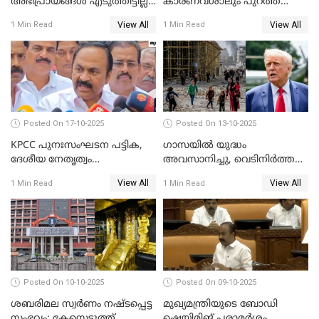
അഭിപ്രായങ്ങള്‍ എടുത്തിട്ടില്ല';
കാരണവശാലും പുറത്ത്
കെ രാജന്‍ WATCH VIDEO
വിടരുതെന്നും പ്രതിയെ
View All
View All
1 Min Read
1 Min Read
തങ്ങള്‍ക്ക് ഭയമാണ്';
സജിതയുടെ പെണ്‍മക്കള്‍
WATCH VIDEO
Posted On 17-10-2025
Posted On 13-10-2025
KPCC പുനഃസംഘടന പട്ടിക,
ഗാസയില്‍ യുദ്ധം
ദേശീയ നേതൃത്വം
അവസാനിച്ചു, വെടിനിര്‍ത്തല്‍
ചേര്‍ന്നെടുത്ത തീരുമാനം; വി
തുടരും WATCH VIDEO
View All
View All
1 Min Read
1 Min Read
ഡി സതീശന്‍ WATCH VIDEO
Posted On 10-10-2025
Posted On 09-10-2025
ശബരിമല സ്വര്‍ണം നഷ്ടപ്പെട്ട
മുഖ്യമന്ത്രിയുടെ ബോഡി
സംഭവം; കേസെടുത്ത്
ഷെയിമിങ് പരാമര്‍ശം