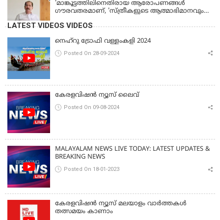
'മാങ്കൂട്ടത്തിലിനെതിരായ ആരോപണങ്ങള്‍
ഗൗരവതരമാണ്, 'സ്ത്രീകളുടെ ആത്മാഭിമാനവും
മാന്യതയും സംരക്ഷിക്കും'
LATEST VIDEOS VIDEOS
നെഹ്‌റു ട്രോഫി വള്ളംകളി 2024
Posted On 28-09-2024
കേരളവിഷൻ ന്യൂസ് ലൈവ്
Posted On 09-08-2024
MALAYALAM NEWS LIVE TODAY: LATEST UPDATES &
BREAKING NEWS
Posted On 18-01-2023
കേരളവിഷൻ ന്യൂസ് മലയാളം വാർത്തകൾ
തത്സമയം കാണാം