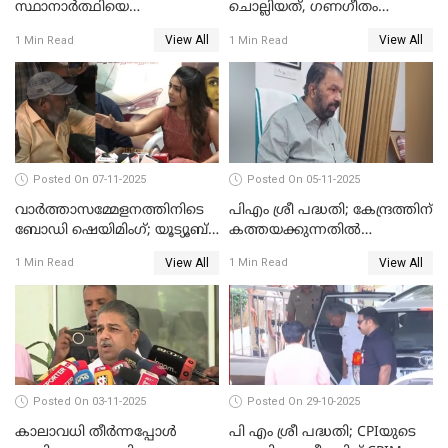
സ്ഥാനാര്‍ത്ഥിയെ
ചൊല്ലിയത്, ഗണഗീതം
ഭീഷണിപ്പെടുത്തി CPIM
ചൊല്ലിയത് സെലിബ്രേഷന്റെ
View All
View All
1 Min Read
1 Min Read
WATCH VIDEO
ഭാഗം'; സുരേഷ് ഗോപി WATCH
VIDEO
Posted On 07-11-2025
Posted On 05-11-2025
വാർത്താസമ്മേളനത്തിനിടെ
പിഎം ശ്രീ പദ്ധതി; കേന്ദ്രത്തിന്
ബോഡി ഷെയിമിംഗ്; യൂട്യൂബ്
കത്തയക്കുന്നതില്‍
വ്ളോഗർക്ക് ചുട്ട
കാലതാമസമില്ല;
View All
View All
1 Min Read
1 Min Read
മറുപടിയുമായി ഗൗരി കിഷന്‍
വി.ശിവന്‍കുട്ടി WATCH VIDEO
WATCH VIDEO
Posted On 03-11-2025
Posted On 29-10-2025
കാലാവധി തീര്‍ന്നപ്പോള്‍
പി എം ശ്രീ പദ്ധതി; CPIയുടെ