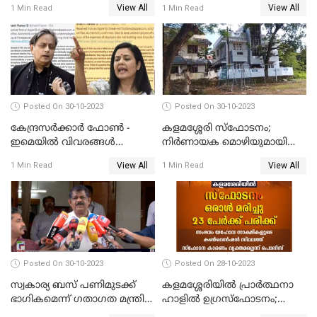
View All
View All
1 Min Read
1 Min Read
അറുപത്തി ആറ്‌ അമ്മമാരുടെ
നിബന്ധനകൾ അറിയാം
അരങ്ങേറ്റം
Posted On 30-10-2023
Posted On 30-10-2023
കേന്ദ്രസര്‍ക്കാര്‍ ഫോണ്‍ -
കളമശ്ശേരി സ്ഫോടനം;
ഇമെയില്‍ വിവരങ്ങള്‍
നിർണായക മൊഴിയുമായി
ചോര്‍ത്തുന്നു; പരാതിയുമായി
മാർട്ടിൻ്റെ ഭാര്യ; ഫോൺ
View All
View All
1 Min Read
1 Min Read
പ്രതിപക്ഷ നേതാക്കള്‍
കോൾ വിവരങ്ങൾ തേടി
പൊലീസ്
Posted On 30-10-2023
Posted On 28-10-2023
സ്വകാര്യ ബസ് പണിമുടക്ക്
കളമശ്ശേരിയിൽ പ്രാർത്ഥനാ
ഭാഗികമെന്ന് ഗതാഗത മന്ത്രി
ഹാളിൽ ഉഗ്രസ്‌ഫോടനം;
ആന്റണി രാജു
ഒരാൾ മരിച്ചു, നിരവധി