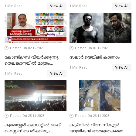
സാമ്പത്തികതട്ടിപ്പ്
സംരക്ഷിക്കാൻ
View All
View All
1 Min Read
1 Min Read
ആരോപണത്തിൽ
നടപടികളുമായി ഡിജിപി
അന്വേഷണം
Posted On 02-12-2023
Posted On 01-12-2023
കോണ്‍ഗ്രസ് വിയര്‍ക്കുന്നു,
സലാര്‍ ട്രെയ്‌ലർ കാണാം
തെലങ്കാനയില്‍ മാത്രം
View All
1 Min Read
കോണ്‍ഗ്രസ്
View All
1 Min Read
Posted On 25-11-2023
Posted On 23-11-2023
കളമശ്ശേരി കുസാറ്റില്‍ ടെക്
കുഴിയിൽ വീണ സ്കൂട്ടർ
ഫെസ്റ്റിനിടെ തിക്കിലും
യാത്രികൻ അത്ഭുതകരമായി