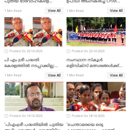
പുതിയ ഭാരവാഹികളെ
ഉപാധി അംഗീകരിച്ച് CPIM
തീരുമാനിച്ചു'; സജി ചെറിയാന്‍
WATCH VIDEO
View All
View All
1 Min Read
1 Min Read
WATCH VIDEO
Posted On 22-10-2025
Posted On 22-10-2025
പി എം ശ്രീ പദ്ധതി
സംസ്ഥാന സ്‌കൂള്‍
കേരളത്തില്‍ നടപ്പാക്കില്ല;
ഒളിമ്പിക്‌സ് മത്സരങ്ങള്‍ക്ക്
ബിനോയ് വിശ്വം WATCH
ഇന്ന് തുടക്കം WATCH VIDEO
View All
View All
1 Min Read
1 Min Read
VIDEO
Posted On 19-10-2025
Posted On 18-10-2025
'പിഎംശ്രീ പദ്ധതിയില്‍ പുതിയ
'ചെന്താമരയെ ഒരു