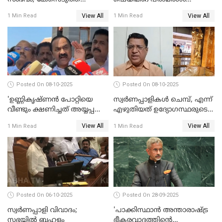
അന്വേഷണം നടത്താന്‍
നിയമസഭയില്‍ ഉന്നയിച്ച്
View All
View All
1 Min Read
1 Min Read
ഉത്തരവിട്ട് ഹൈക്കോടതി
പ്രതിപക്ഷം WATCH VIDEO
WATCH VIDEO
Posted On 08-10-2025
Posted On 08-10-2025
'ഉണ്ണികൃഷ്ണന്‍ പോറ്റിയെ
സ്വർണപ്പാളികൾ ചെമ്പ്, എന്ന്
വീണ്ടും ക്ഷണിച്ചത് അയ്യപ്പ
എഴുതിയത് ഉദ്യോഗസ്ഥരുടെ
വിഗ്രഹം
കള്ളക്കളിയാണ്;
View All
View All
1 Min Read
1 Min Read
അടിച്ചുമാറ്റാനാണെന്ന്
ടി.കെ.രാജഗോപാല്‍
സംശയമുണ്ട്'; വി ഡി
സതീശൻ
Posted On 06-10-2025
Posted On 28-09-2025
സ്വർണപ്പാളി വിവാദം;
'പാക്കിസ്ഥാന്‍ അന്താരാഷ്ട്ര
സഭയിൽ ബഹളം
ഭീകരവാദത്തിന്റെ