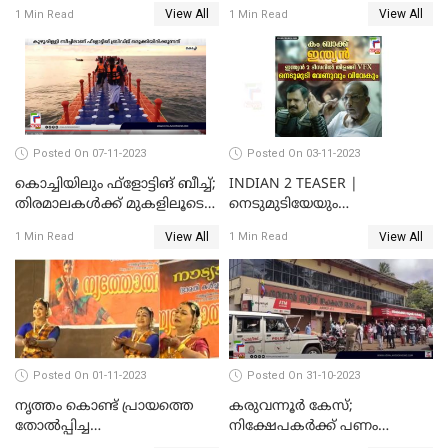
കളിക്കുന്ന പിഞ്ചുകുഞ്ഞ്;
വരെ തോറ്റുപോന്ന
View All
View All
1 Min Read
1 Min Read
വൈറലായി വീഡിയോ
ഓര്‍ക്കകളുടെ സ്വഭാവരീതി
Posted On 07-11-2023
Posted On 03-11-2023
കൊച്ചിയിലും ഫ്‌ളോട്ടിങ് ബീച്ച്;
INDIAN 2 TEASER |
തിരമാലകള്‍ക്ക് മുകളിലൂടെ
നെടുമുടിയേയും
ഇനി കൊച്ചിക്കാരും
വിവേകിനേയും വീണ്ടും
View All
View All
1 Min Read
1 Min Read
കാണാം; ഇന്ത്യൻ 2 ടീസർ
പുറത്ത്
Posted On 01-11-2023
Posted On 31-10-2023
നൃത്തം കൊണ്ട് പ്രായത്തെ
കരുവന്നൂർ കേസ്;
തോല്‍പ്പിച്ച
നിക്ഷേപകർക്ക് പണം
അമ്മമാര്‍;വിസ്മയമായി
പിൻവലിക്കാൻ അവസരം;