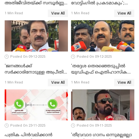
അതിജീവിതയ്ക്ക് സമ്പൂര്‍ണ്ണ
വോട്ടിംഗില്‍ പ്രകടമാകും';
നീതി ലഭിച്ചില്ല'; ഉമ തോമസ്
സുരേഷ് ഗോപി WATCH VIDEO
View All
View All
1 Min Read
1 Min Read
MLA WATCH VIDEO
Posted On 09-12-2025
Posted On 09-12-2025
'ജനങ്ങള്‍ക്ക്
'തദ്ദേശ തെരഞ്ഞെടുപ്പില്‍
സര്‍ക്കാരിനോടുള്ള അപ്രീതി
യുഡിഎഫ് ഐതിഹാസിക
ഇക്കുറി തെരഞ്ഞെടുപ്പില്‍
തിരിച്ചുവരവ് നടത്തും'; വിഡി
View All
View All
1 Min Read
1 Min Read
പ്രതിഫലിക്കും'; കെ.സി
സതീശന്‍ WATCH VIDEO
വേണുഗോപാല്‍ WATCH
VIDEO
Posted On 23-11-2025
Posted On 09-11-2025
പത്രിക പിന്‍വലിക്കാന്‍
'തീവ്രവാദ ഗാനം ഒന്നുമല്ലല്ലോ