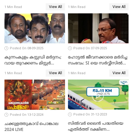
മുന്നിൽ ജനകീയ പ്രതിഷേധ
വോട്ടഭ്യര്‍ത്ഥിച്ച് വീഡിയോ
View All
View All
1 Min Read
1 Min Read
സദസ്സ്
സന്ദേശവുമായി ജസ്റ്റിസ് ബി.
സുദര്‍ശന്‍ റെഡ്ഡി
Posted On 08-09-2025
Posted On 07-09-2025
കുന്നംകുളം കസ്റ്റഡി മര്‍ദ്ദനം;
ഹോട്ടൽ ജീവനക്കാരെ മർദിച്ച
വായ തുറക്കണം മിസ്റ്റര്‍
സംഭവം: SI യെ സർവ്വീസിൽ
പിണറായി; കെസി
നിന്ന് പുറത്താക്കണമെന്ന് കെ
View All
View All
1 Min Read
1 Min Read
വേണുഗോപാൽ
പി ഔസേപ്പ്
Posted On 31-12-2023
Posted On 13-12-2024
സില്‍വര്‍ ലൈന്‍ പദ്ധതിയെ
ചക്കുളത്തുകാവ് പൊങ്കാല
എതിര്‍ത്ത് ദക്ഷിണ
2024 LIVE