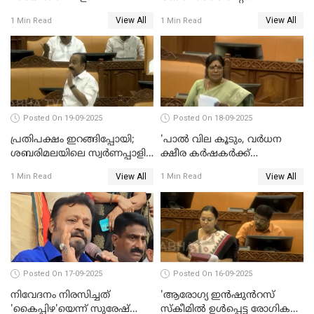
പ്രഭവകേന്ദ്രം'; ഡോ എസ്
View All
View All
1 Min Read
1 Min Read
ജയശങ്കര്‍
Posted On 19-09-2025
Posted On 18-09-2025
പ്രതിപക്ഷം ഇറങ്ങിപ്പോയി;
'പാൽ വില കൂടും, വർധന
ശബരിമലയിലെ സ്വർണപ്പാളി
ക്ഷീര കർഷകർക്ക്
വിവാദം, അടിയന്തര
പ്രയോജനപ്പെടുന്ന രീതിയിൽ';
View All
View All
1 Min Read
1 Min Read
പ്രമേയത്തിന് അനുമതിയില്ല
ജെ ചിഞ്ചുറാണി
WATCH VIDEO
Posted On 17-09-2025
Posted On 16-09-2025
നിവേദനം നിരസിച്ചത്
'ആരോഗ്യ ഇൻഷുൻറസ്
'കൈപ്പിഴ'യെന്ന് സുരേഷ്
സ്കീമിൽ ഉൾപ്പെട്ട രോഗികൾ