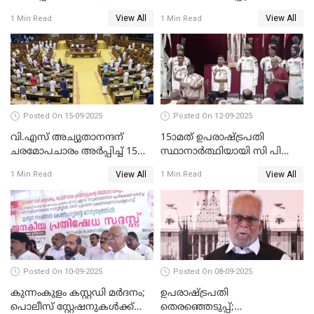
ഗോപി
ചികിത്സ ഉപകരണങ്ങൾ
View All
View All
1 Min Read
1 Min Read
വാങ്ങി നൽകേണ്ട സാഹചര്യം
ഇല്ല'; വീണ ജോർജ് WATCH
VIDEO
Posted On 15-09-2025
Posted On 12-09-2025
വി.എസ് അച്യുതാനന്ദന്
15ാമത് ഉപരാഷ്ട്രപതി
ചരമോപചാരം അർപ്പിച്ച് 15-ാം
സ്ഥാനാര്‍ത്ഥിയായി സി പി
നിയമസഭയുടെ 14-ാം
രാധാകൃഷ്ണന്‍
View All
View All
1 Min Read
1 Min Read
സമ്മേളനത്തിന് തുടക്കം
സത്യപ്രതിജ്ഞ ചെയ്തു
WATCH VIDEO
WATCH VIDEO
Posted On 10-09-2025
Posted On 08-09-2025
കുന്നംകുളം കസ്റ്റഡി മര്‍ദനം;
ഉപരാഷ്ട്രപതി
പൊലീസ് സ്റ്റേഷനുകൾക്ക്
തെരഞ്ഞെടുപ്പ്;