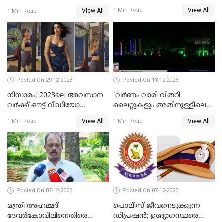
റെയില്‍വേ
View All
1 Min Read
View All
1 Min Read
Posted On 29-12-2023
Posted On 13-12-2023
നിസാരം; 2023ലെ അവസാന
'വര്‍ണം വാരി വിതറി
വർക്ക് ഔട്ട് വീഡിയോ
ലൈറ്റുകളും അതിനുള്ളിലെ
പങ്കുവച്ച് സാമന്ത
സൗഹൃദവും'
View All
View All
1 Min Read
1 Min Read
അണിഞ്ഞൊരുങ്ങി എസ് ബി
കോളേജ് മൈതാനം
Posted On 07-12-2023
Posted On 07-12-2023
മന്ത്രി അഹമ്മദ്
പൊലീസ് ജീവനെടുക്കുന്ന
ദേവർകോവിലിനെതിരെ
ഡിപ്രഷൻ; ഉദ്യോഗസ്ഥരെ