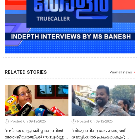
RELATED STORIES
View all news
Posted On 09-12-2025
Posted On 09-12-2025
'നടിയെ ആക്രമിച്ച കേസില്‍
'വിശ്വാസികളുടെ കരുത്ത്
അതിജീവിതയ്ക്ക് സമ്പൂര്‍ണ്ണ
വോട്ടിംഗില്‍ പ്രകടമാകും';