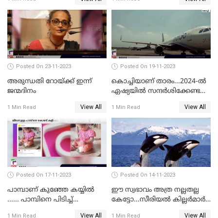
Posted On 23-11-2023
Posted On 19-11-2023
അരുന്ധതി റോയ്ക്ക് ഇന്ന്
കൊച്ചിയാണ് താരം...2024-ല്‍
ജന്മദിനം
ഏഷ്യയില്‍ സന്ദര്‍ശിക്കേണ്ട
ഏറ്റവും മികച്ച സ്ഥലങ്ങളില്‍
View All
View All
1 Min Read
1 Min Read
കൊച്ചിയും
Posted On 17-11-2023
Posted On 14-11-2023
പാമ്പാണ് കുഞ്ഞേ കയ്യില്‍
ഈ സ്വഭാവം അത്ര നല്ലതല്ല
...... പാമ്പിനെ പിടിച്ച്
കേട്ടോ...സീരിയല്‍ കില്ലര്‍മാര്‍
കളിക്കുന്ന പിഞ്ചുകുഞ്ഞ്;
വരെ തോറ്റുപോന്ന
View All
View All
1 Min Read
1 Min Read