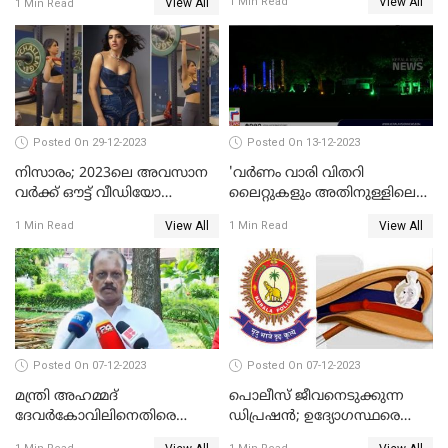
View All
1 Min Read
View All
1 Min Read
Posted On 29-12-2023
Posted On 13-12-2023
നിസാരം; 2023ലെ അവസാന
'വര്‍ണം വാരി വിതറി
വർക്ക് ഔട്ട് വീഡിയോ
ലൈറ്റുകളും അതിനുള്ളിലെ
പങ്കുവച്ച് സാമന്ത
സൗഹൃദവും'
View All
View All
1 Min Read
1 Min Read
അണിഞ്ഞൊരുങ്ങി എസ് ബി
കോളേജ് മൈതാനം
Posted On 07-12-2023
Posted On 07-12-2023
മന്ത്രി അഹമ്മദ്
പൊലീസ് ജീവനെടുക്കുന്ന
ദേവർകോവിലിനെതിരെ
ഡിപ്രഷൻ; ഉദ്യോഗസ്ഥരെ
സാമ്പത്തികതട്ടിപ്പ്
സംരക്ഷിക്കാൻ