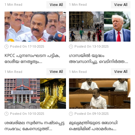
കെ രാജന്‍ WATCH VIDEO
വിടരുതെന്നും പ്രതിയെ
View All
View All
1 Min Read
1 Min Read
തങ്ങള്‍ക്ക് ഭയമാണ്';
സജിതയുടെ പെണ്‍മക്കള്‍
WATCH VIDEO
Posted On 17-10-2025
Posted On 13-10-2025
KPCC പുനഃസംഘടന പട്ടിക,
ഗാസയില്‍ യുദ്ധം
ദേശീയ നേതൃത്വം
അവസാനിച്ചു, വെടിനിര്‍ത്തല്‍
ചേര്‍ന്നെടുത്ത തീരുമാനം; വി
തുടരും WATCH VIDEO
View All
View All
1 Min Read
1 Min Read
ഡി സതീശന്‍ WATCH VIDEO
Posted On 10-10-2025
Posted On 09-10-2025
ശബരിമല സ്വര്‍ണം നഷ്ടപ്പെട്ട
മുഖ്യമന്ത്രിയുടെ ബോഡി
സംഭവം; കേസെടുത്ത്
ഷെയിമിങ് പരാമര്‍ശം