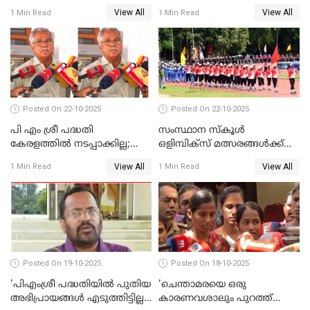
തീരുമാനിച്ചു'; സജി ചെറിയാന്‍
WATCH VIDEO
View All
View All
1 Min Read
1 Min Read
WATCH VIDEO
Posted On 22-10-2025
Posted On 22-10-2025
പി എം ശ്രീ പദ്ധതി
സംസ്ഥാന സ്‌കൂള്‍
കേരളത്തില്‍ നടപ്പാക്കില്ല;
ഒളിമ്പിക്‌സ് മത്സരങ്ങള്‍ക്ക്
ബിനോയ് വിശ്വം WATCH
ഇന്ന് തുടക്കം WATCH VIDEO
View All
View All
1 Min Read
1 Min Read
VIDEO
Posted On 19-10-2025
Posted On 18-10-2025
'പിഎംശ്രീ പദ്ധതിയില്‍ പുതിയ
'ചെന്താമരയെ ഒരു
അഭിപ്രായങ്ങള്‍ എടുത്തിട്ടില്ല';
കാരണവശാലും പുറത്ത്