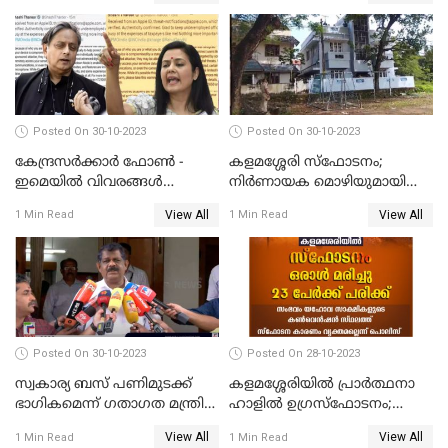
അരങ്ങേറ്റം
Posted On 30-10-2023
Posted On 30-10-2023
കേന്ദ്രസര്‍ക്കാര്‍ ഫോണ്‍ -
കളമശ്ശേരി സ്ഫോടനം;
ഇമെയില്‍ വിവരങ്ങള്‍
നിർണായക മൊഴിയുമായി
ചോര്‍ത്തുന്നു; പരാതിയുമായി
മാർട്ടിൻ്റെ ഭാര്യ; ഫോൺ
View All
View All
1 Min Read
1 Min Read
പ്രതിപക്ഷ നേതാക്കള്‍
കോൾ വിവരങ്ങൾ തേടി
പൊലീസ്
Posted On 30-10-2023
Posted On 28-10-2023
സ്വകാര്യ ബസ് പണിമുടക്ക്
കളമശ്ശേരിയിൽ പ്രാർത്ഥനാ
ഭാഗികമെന്ന് ഗതാഗത മന്ത്രി
ഹാളിൽ ഉഗ്രസ്‌ഫോടനം;
ആന്റണി രാജു
ഒരാൾ മരിച്ചു, നിരവധി
View All
View All
1 Min Read
1 Min Read
പേരുടെ നില ഗുരുതരം