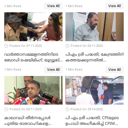
ഭീഷണിപ്പെടുത്തി CPIM
ചൊല്ലിയത് സെലിബ്രേഷന്റെ
View All
View All
1 Min Read
1 Min Read
WATCH VIDEO
ഭാഗം'; സുരേഷ് ഗോപി WATCH
VIDEO
Posted On 07-11-2025
Posted On 05-11-2025
വാർത്താസമ്മേളനത്തിനിടെ
പിഎം ശ്രീ പദ്ധതി; കേന്ദ്രത്തിന്
ബോഡി ഷെയിമിംഗ്; യൂട്യൂബ്
കത്തയക്കുന്നതില്‍
വ്ളോഗർക്ക് ചുട്ട
കാലതാമസമില്ല;
View All
View All
1 Min Read
1 Min Read
മറുപടിയുമായി ഗൗരി കിഷന്‍
വി.ശിവന്‍കുട്ടി WATCH VIDEO
WATCH VIDEO
Posted On 03-11-2025
Posted On 29-10-2025
കാലാവധി തീര്‍ന്നപ്പോള്‍
പി എം ശ്രീ പദ്ധതി; CPIയുടെ
പുതിയ ഭാരവാഹികളെ
ഉപാധി അംഗീകരിച്ച് CPIM