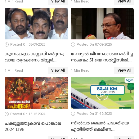
View All
View All
1 Min Read
1 Min Read
സദസ്സ്
സന്ദേശവുമായി ജസ്റ്റിസ് ബി.
സുദര്‍ശന്‍ റെഡ്ഡി
Posted On 08-09-2025
Posted On 07-09-2025
കുന്നംകുളം കസ്റ്റഡി മര്‍ദ്ദനം;
ഹോട്ടൽ ജീവനക്കാരെ മർദിച്ച
വായ തുറക്കണം മിസ്റ്റര്‍
സംഭവം: SI യെ സർവ്വീസിൽ
പിണറായി; കെസി
നിന്ന് പുറത്താക്കണമെന്ന് കെ
View All
View All
1 Min Read
1 Min Read
വേണുഗോപാൽ
പി ഔസേപ്പ്
Posted On 31-12-2023
Posted On 13-12-2024
സില്‍വര്‍ ലൈന്‍ പദ്ധതിയെ
ചക്കുളത്തുകാവ് പൊങ്കാല
എതിര്‍ത്ത് ദക്ഷിണ
2024 LIVE
റെയില്‍വേ