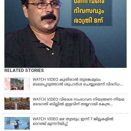
RELATED STORIES
WATCH VIDEO കുതിരാൻ തുരങ്കമുഖം
ബലപ്പെടുത്താൻ ശുപാർശ ചെയ്യുമെന്ന് വിദഗ്ധ
സമിതി
WATCH VIDEO വിദേശ സംഭാവന നിയന്ത്രണ നിയമ
ഭേദഗതി ബില്ലില്‍ ഇളവിന് തയ്യറായി കേന്ദ്ര
സര്‍ക്കാര്‍
WATCH VIDEO മഴ തുടരും; ഇന്ന് 7 ജില്ലകളിൽ
ഓറഞ്ച് മുന്നറിയിപ്പ്