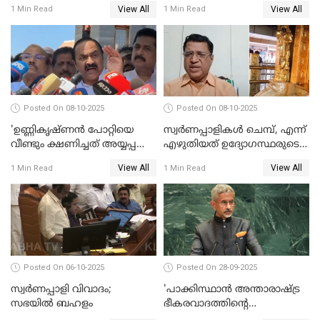
അന്വേഷണം നടത്താന്‍
നിയമസഭയില്‍ ഉന്നയിച്ച്
View All
View All
1 Min Read
1 Min Read
ഉത്തരവിട്ട് ഹൈക്കോടതി
പ്രതിപക്ഷം WATCH VIDEO
WATCH VIDEO
Posted On 08-10-2025
Posted On 08-10-2025
'ഉണ്ണികൃഷ്ണന്‍ പോറ്റിയെ
സ്വർണപ്പാളികൾ ചെമ്പ്, എന്ന്
വീണ്ടും ക്ഷണിച്ചത് അയ്യപ്പ
എഴുതിയത് ഉദ്യോഗസ്ഥരുടെ
വിഗ്രഹം
കള്ളക്കളിയാണ്;
View All
View All
1 Min Read
1 Min Read
അടിച്ചുമാറ്റാനാണെന്ന്
ടി.കെ.രാജഗോപാല്‍
സംശയമുണ്ട്'; വി ഡി
സതീശൻ
Posted On 06-10-2025
Posted On 28-09-2025
സ്വർണപ്പാളി വിവാദം;
'പാക്കിസ്ഥാന്‍ അന്താരാഷ്ട്ര
സഭയിൽ ബഹളം
ഭീകരവാദത്തിന്റെ
പ്രഭവകേന്ദ്രം'; ഡോ എസ്