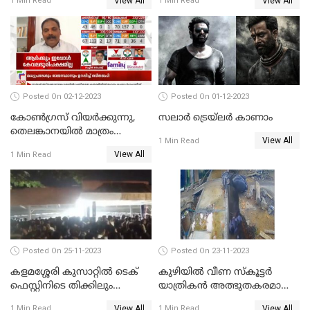
View All
View All
1 Min Read
1 Min Read
ആരോപണത്തിൽ
നടപടികളുമായി ഡിജിപി
അന്വേഷണം
Posted On 02-12-2023
Posted On 01-12-2023
കോണ്‍ഗ്രസ് വിയര്‍ക്കുന്നു,
സലാര്‍ ട്രെയ്‌ലർ കാണാം
തെലങ്കാനയില്‍ മാത്രം
View All
1 Min Read
കോണ്‍ഗ്രസ്
View All
1 Min Read
Posted On 25-11-2023
Posted On 23-11-2023
കളമശ്ശേരി കുസാറ്റില്‍ ടെക്
കുഴിയിൽ വീണ സ്കൂട്ടർ
ഫെസ്റ്റിനിടെ തിക്കിലും
യാത്രികൻ അത്ഭുതകരമായി
തിരക്കിലുംപെട്ട് 4 മരണം
രക്ഷപ്പെട്ടു
View All
View All
1 Min Read
1 Min Read