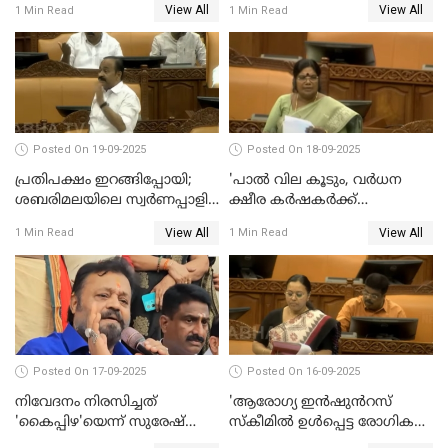
View All
View All
1 Min Read
1 Min Read
ജയശങ്കര്‍
Posted On 19-09-2025
Posted On 18-09-2025
പ്രതിപക്ഷം ഇറങ്ങിപ്പോയി;
'പാൽ വില കൂടും, വർധന
ശബരിമലയിലെ സ്വർണപ്പാളി
ക്ഷീര കർഷകർക്ക്
വിവാദം, അടിയന്തര
പ്രയോജനപ്പെടുന്ന രീതിയിൽ';
View All
View All
1 Min Read
1 Min Read
പ്രമേയത്തിന് അനുമതിയില്ല
ജെ ചിഞ്ചുറാണി
WATCH VIDEO
Posted On 17-09-2025
Posted On 16-09-2025
നിവേദനം നിരസിച്ചത്
'ആരോഗ്യ ഇൻഷുൻറസ്
'കൈപ്പിഴ'യെന്ന് സുരേഷ്
സ്കീമിൽ ഉൾപ്പെട്ട രോഗികൾ
ഗോപി
ചികിത്സ ഉപകരണങ്ങൾ