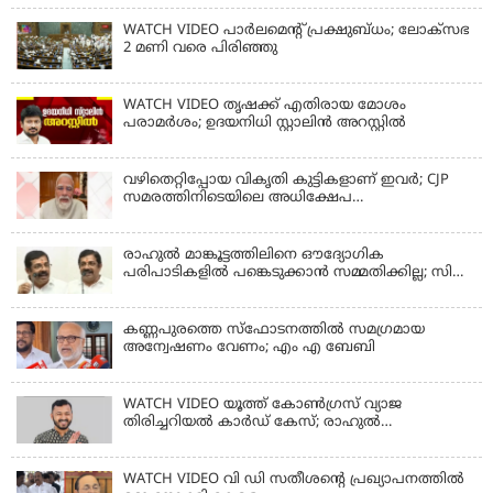
WATCH VIDEO പാർലമെൻ്റ് പ്രക്ഷുബ്ധം; ലോക്സഭ
2 മണി വരെ പിരിഞ്ഞു
WATCH VIDEO തൃഷക്ക് എതിരായ മോശം
പരാമര്‍ശം; ഉദയനിധി സ്റ്റാലിൻ അറസ്റ്റിൽ
വഴിതെറ്റിപ്പോയ വികൃതി കുട്ടികളാണ് ഇവര്‍; CJP
സമരത്തിനിടെയിലെ അധിക്ഷേപ
പരാമര്‍ശങ്ങളിൽ മോദി
രാഹുല്‍ മാങ്കൂട്ടത്തിലിനെ ഔദ്യോഗിക
പരിപാടികളില്‍ പങ്കെടുക്കാന്‍ സമ്മതിക്കില്ല; സി
കൃഷ്ണകുമാര്‍
കണ്ണപുരത്തെ സ്‌ഫോടനത്തില്‍ സമഗ്രമായ
അന്വേഷണം വേണം; എം എ ബേബി
WATCH VIDEO യൂത്ത് കോൺഗ്രസ് വ്യാജ
തിരിച്ചറിയൽ കാർഡ് കേസ്; രാഹുൽ
മാങ്കൂട്ടത്തിലിനെ ചോദ്യം ചെയ്യും
WATCH VIDEO വി ഡി സതീശൻ്റെ പ്രഖ്യാപനത്തിൽ