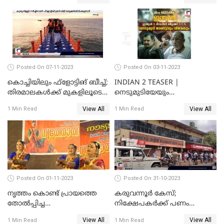
വൈറലായി വീഡിയോ
ഓര്‍ക്കകളുടെ സ്വഭാവരീതി
Posted On 07-11-2023
Posted On 03-11-2023
കൊച്ചിയിലും ഫ്‌ളോട്ടിങ് ബീച്ച്;
INDIAN 2 TEASER |
തിരമാലകള്‍ക്ക് മുകളിലൂടെ
നെടുമുടിയേയും
ഇനി കൊച്ചിക്കാരും
വിവേകിനേയും വീണ്ടും
View All
View All
1 Min Read
1 Min Read
കാണാം; ഇന്ത്യൻ 2 ടീസർ
പുറത്ത്
Posted On 01-11-2023
Posted On 31-10-2023
നൃത്തം കൊണ്ട് പ്രായത്തെ
കരുവന്നൂർ കേസ്;
തോല്‍പ്പിച്ച
നിക്ഷേപകർക്ക് പണം
അമ്മമാര്‍;വിസ്മയമായി
പിൻവലിക്കാൻ അവസരം;
View All
View All
1 Min Read
1 Min Read
അറുപത്തി ആറ്‌ അമ്മമാരുടെ
നിബന്ധനകൾ അറിയാം