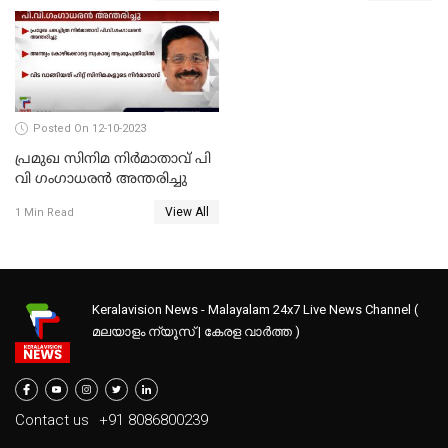
Posted On 12-10-2023
പ്രമുഖ സിനിമ നിർമാതാവ് പി
വി ഗംഗാധരൻ അന്തരിച്ചു
View All
1 Min Read
Keralavision News - Malayalam 24x7 Live News Channel (
മലയാളം ന്യൂസ് | കേരള വാർത്ത )
Contact us
+91 8086800239