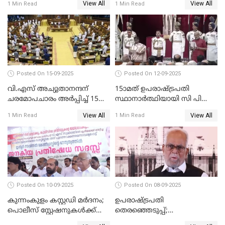
View All
View All
1 Min Read
1 Min Read
വാങ്ങി നൽകേണ്ട സാഹചര്യം
ഇല്ല'; വീണ ജോർജ് WATCH
VIDEO
Posted On 15-09-2025
Posted On 12-09-2025
വി.എസ് അച്യുതാനന്ദന്
15ാമത് ഉപരാഷ്ട്രപതി
ചരമോപചാരം അർപ്പിച്ച് 15-ാം
സ്ഥാനാര്‍ത്ഥിയായി സി പി
നിയമസഭയുടെ 14-ാം
രാധാകൃഷ്ണന്‍
View All
View All
1 Min Read
1 Min Read
സമ്മേളനത്തിന് തുടക്കം
സത്യപ്രതിജ്ഞ ചെയ്തു
WATCH VIDEO
WATCH VIDEO
Posted On 10-09-2025
Posted On 08-09-2025
കുന്നംകുളം കസ്റ്റഡി മര്‍ദനം;
ഉപരാഷ്ട്രപതി
പൊലീസ് സ്റ്റേഷനുകൾക്ക്
തെരഞ്ഞെടുപ്പ്;
മുന്നിൽ ജനകീയ പ്രതിഷേധ
വോട്ടഭ്യര്‍ത്ഥിച്ച് വീഡിയോ