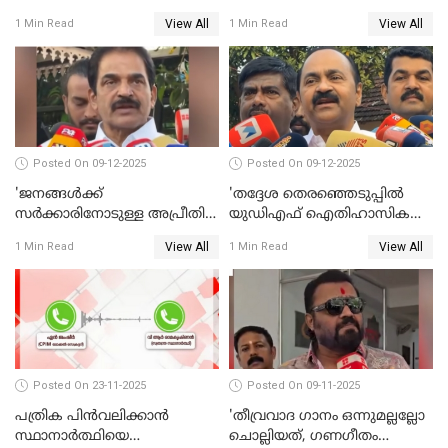
നീതി ലഭിച്ചില്ല'; ഉമ തോമസ്
സുരേഷ് ഗോപി WATCH VIDEO
View All
View All
1 Min Read
1 Min Read
MLA WATCH VIDEO
Posted On 09-12-2025
Posted On 09-12-2025
'ജനങ്ങള്‍ക്ക്
'തദ്ദേശ തെരഞ്ഞെടുപ്പില്‍
സര്‍ക്കാരിനോടുള്ള അപ്രീതി
യുഡിഎഫ് ഐതിഹാസിക
ഇക്കുറി തെരഞ്ഞെടുപ്പില്‍
തിരിച്ചുവരവ് നടത്തും'; വിഡി
View All
View All
1 Min Read
1 Min Read
പ്രതിഫലിക്കും'; കെ.സി
സതീശന്‍ WATCH VIDEO
വേണുഗോപാല്‍ WATCH
VIDEO
Posted On 23-11-2025
Posted On 09-11-2025
പത്രിക പിന്‍വലിക്കാന്‍
'തീവ്രവാദ ഗാനം ഒന്നുമല്ലല്ലോ
സ്ഥാനാര്‍ത്ഥിയെ
ചൊല്ലിയത്, ഗണഗീതം