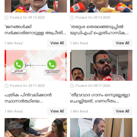
Posted On 09-12-2025
Posted On 09-12-2025
'ജനങ്ങള്‍ക്ക്
'തദ്ദേശ തെരഞ്ഞെടുപ്പില്‍
സര്‍ക്കാരിനോടുള്ള അപ്രീതി
യുഡിഎഫ് ഐതിഹാസിക
ഇക്കുറി തെരഞ്ഞെടുപ്പില്‍
തിരിച്ചുവരവ് നടത്തും'; വിഡി
View All
View All
1 Min Read
1 Min Read
പ്രതിഫലിക്കും'; കെ.സി
സതീശന്‍ WATCH VIDEO
വേണുഗോപാല്‍ WATCH
VIDEO
Posted On 23-11-2025
Posted On 09-11-2025
പത്രിക പിന്‍വലിക്കാന്‍
'തീവ്രവാദ ഗാനം ഒന്നുമല്ലല്ലോ
സ്ഥാനാര്‍ത്ഥിയെ
ചൊല്ലിയത്, ഗണഗീതം
ഭീഷണിപ്പെടുത്തി CPIM
ചൊല്ലിയത് സെലിബ്രേഷന്റെ
View All
View All
1 Min Read
1 Min Read
WATCH VIDEO
ഭാഗം'; സുരേഷ് ഗോപി WATCH
VIDEO