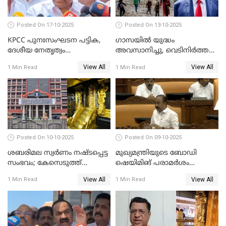
Posted On 17-10-2025
Posted On 13-10-2025
KPCC പുനഃസംഘടന പട്ടിക,
ഗാസയില്‍ യുദ്ധം
ദേശീയ നേതൃത്വം
അവസാനിച്ചു, വെടിനിര്‍ത്തല്‍
ചേര്‍ന്നെടുത്ത തീരുമാനം; വി
തുടരും WATCH VIDEO
View All
View All
1 Min Read
1 Min Read
ഡി സതീശന്‍ WATCH VIDEO
Posted On 10-10-2025
Posted On 09-10-2025
ശബരിമല സ്വര്‍ണം നഷ്ടപ്പെട്ട
മുഖ്യമന്ത്രിയുടെ ബോഡി
സംഭവം; കേസെടുത്ത്
ഷെയിമിങ് പരാമര്‍ശം
അന്വേഷണം നടത്താന്‍
നിയമസഭയില്‍ ഉന്നയിച്ച്
View All
View All
1 Min Read
1 Min Read
ഉത്തരവിട്ട് ഹൈക്കോടതി
പ്രതിപക്ഷം WATCH VIDEO
WATCH VIDEO