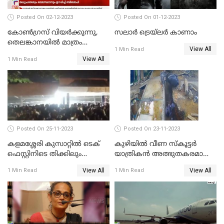
Posted On 02-12-2023
Posted On 01-12-2023
കോണ്‍ഗ്രസ് വിയര്‍ക്കുന്നു,
സലാര്‍ ട്രെയ്‌ലർ കാണാം
തെലങ്കാനയില്‍ മാത്രം
View All
1 Min Read
കോണ്‍ഗ്രസ്
View All
1 Min Read
Posted On 25-11-2023
Posted On 23-11-2023
കളമശ്ശേരി കുസാറ്റില്‍ ടെക്
കുഴിയിൽ വീണ സ്കൂട്ടർ
ഫെസ്റ്റിനിടെ തിക്കിലും
യാത്രികൻ അത്ഭുതകരമായി
തിരക്കിലുംപെട്ട് 4 മരണം
രക്ഷപ്പെട്ടു
View All
View All
1 Min Read
1 Min Read