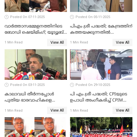
Posted On 07-11-2025
Posted On 05-11-2025
വാർത്താസമ്മേളനത്തിനിടെ
പിഎം ശ്രീ പദ്ധതി; കേന്ദ്രത്തിന്
ബോഡി ഷെയിമിംഗ്; യൂട്യൂബ്
കത്തയക്കുന്നതില്‍
വ്ളോഗർക്ക് ചുട്ട
കാലതാമസമില്ല;
View All
View All
1 Min Read
1 Min Read
മറുപടിയുമായി ഗൗരി കിഷന്‍
വി.ശിവന്‍കുട്ടി WATCH VIDEO
WATCH VIDEO
Posted On 03-11-2025
Posted On 29-10-2025
കാലാവധി തീര്‍ന്നപ്പോള്‍
പി എം ശ്രീ പദ്ധതി; CPIയുടെ
പുതിയ ഭാരവാഹികളെ
ഉപാധി അംഗീകരിച്ച് CPIM
തീരുമാനിച്ചു'; സജി ചെറിയാന്‍
WATCH VIDEO
View All
View All
1 Min Read
1 Min Read
WATCH VIDEO