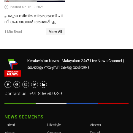
Posted On 12-10-2023
പ്രമുഖ സിനിമ നിർമാതാവ് പി
വി ഗംഗാധരൻ അന്തരിച്ചു
View All
1 Min Read
Keralavision News - Malayalam 24x7 Live News Channel (
മലയാളം ന്യൂസ് | കേരള വാർത്ത )
Contact us
+91 8086800239
NEWS SEGMENTS
Latest
Lifestyle
Videos
Money
Careers
Travel