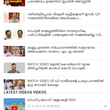
പരാമര്‍ശം; ഉദയനിധി സ്റ്റാലിൻ അറസ്റ്റിൽ
വഴിതെറ്റിപ്പോയ വികൃതി കുട്ടികളാണ് ഇവര്‍; CJP
സമരത്തിനിടെയിലെ അധിക്ഷേപ
പരാമര്‍ശങ്ങളിൽ മോദി
രാഹുല്‍ മാങ്കൂട്ടത്തിലിനെ ഔദ്യോഗിക
പരിപാടികളില്‍ പങ്കെടുക്കാന്‍ സമ്മതിക്കില്ല; സി
കൃഷ്ണകുമാര്‍
കണ്ണപുരത്തെ സ്‌ഫോടനത്തില്‍ സമഗ്രമായ
അന്വേഷണം വേണം; എം എ ബേബി
WATCH VIDEO യൂത്ത് കോൺഗ്രസ് വ്യാജ
തിരിച്ചറിയൽ കാർഡ് കേസ്; രാഹുൽ
മാങ്കൂട്ടത്തിലിനെ ചോദ്യം ചെയ്യും
WATCH VIDEO വി ഡി സതീശൻ്റെ പ്രഖ്യാപനത്തിൽ
ഉറ്റു നോക്കി കേരളം
LATEST VIDEOS VIDEOS
നെഹ്‌റു ട്രോഫി വള്ളംകളി 2024
Posted On 28-09-2024