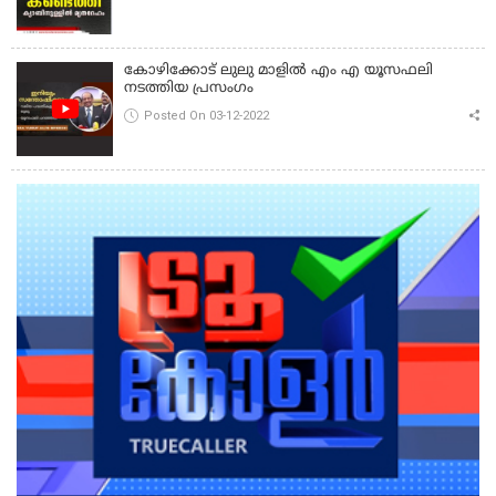
കോഴിക്കോട് ലുലു മാളിൽ എം എ യൂസഫലി
നടത്തിയ പ്രസംഗം
Posted On 03-12-2022