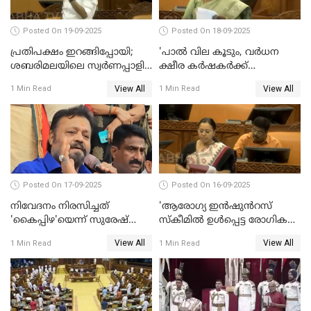
Posted On 19-09-2025
Posted On 18-09-2025
പ്രതിപക്ഷം ഇറങ്ങിപ്പോയി;
'പാൽ വില കൂടും, വർധന
ശബരിമലയിലെ സ്വർണപ്പാളി
ക്ഷീര കർഷകർക്ക്
വിവാദം, അടിയന്തര
പ്രയോജനപ്പെടുന്ന രീതിയിൽ';
View All
View All
1 Min Read
1 Min Read
പ്രമേയത്തിന് അനുമതിയില്ല
ജെ ചിഞ്ചുറാണി
WATCH VIDEO
Posted On 17-09-2025
Posted On 16-09-2025
നിവേദനം നിരസിച്ചത്
'ആരോഗ്യ ഇൻഷുൻറസ്
'കൈപ്പിഴ'യെന്ന് സുരേഷ്
സ്കീമിൽ ഉൾപ്പെട്ട രോഗികൾ
ഗോപി
ചികിത്സ ഉപകരണങ്ങൾ
View All
View All
1 Min Read
1 Min Read
വാങ്ങി നൽകേണ്ട സാഹചര്യം
ഇല്ല'; വീണ ജോർജ് WATCH
VIDEO