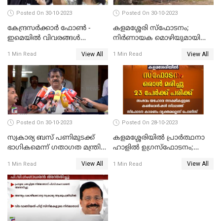
Posted On 30-10-2023
Posted On 30-10-2023
കേന്ദ്രസര്‍ക്കാര്‍ ഫോണ്‍ -
കളമശ്ശേരി സ്ഫോടനം;
ഇമെയില്‍ വിവരങ്ങള്‍
നിർണായക മൊഴിയുമായി
ചോര്‍ത്തുന്നു; പരാതിയുമായി
മാർട്ടിൻ്റെ ഭാര്യ; ഫോൺ
View All
View All
1 Min Read
1 Min Read
പ്രതിപക്ഷ നേതാക്കള്‍
കോൾ വിവരങ്ങൾ തേടി
പൊലീസ്
Posted On 30-10-2023
Posted On 28-10-2023
സ്വകാര്യ ബസ് പണിമുടക്ക്
കളമശ്ശേരിയിൽ പ്രാർത്ഥനാ
ഭാഗികമെന്ന് ഗതാഗത മന്ത്രി
ഹാളിൽ ഉഗ്രസ്‌ഫോടനം;
ആന്റണി രാജു
ഒരാൾ മരിച്ചു, നിരവധി
View All
View All
1 Min Read
1 Min Read
പേരുടെ നില ഗുരുതരം