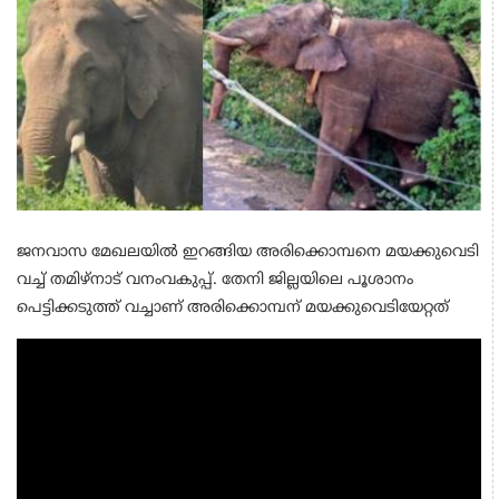
ജനവാസ മേഖലയില്‍ ഇറങ്ങിയ അരിക്കൊമ്പനെ മയക്കുവെടി
വച്ച് തമിഴ്‌നാട് വനംവകുപ്പ്. തേനി ജില്ലയിലെ പൂശാനം
പെട്ടിക്കടുത്ത് വച്ചാണ് അരിക്കൊമ്പന് മയക്കുവെടിയേറ്റത്