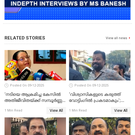
RELATED STORIES
View all news
Posted On 09-12-2025
Posted On 09-12-2025
'നടിയെ ആക്രമിച്ച കേസില്‍
'വിശ്വാസികളുടെ കരുത്ത്
അതിജീവിതയ്ക്ക് സമ്പൂര്‍ണ്ണ
വോട്ടിംഗില്‍ പ്രകടമാകും';
നീതി ലഭിച്ചില്ല'; ഉമ തോമസ്
സുരേഷ് ഗോപി WATCH VIDEO
View All
View All
1 Min Read
1 Min Read
MLA WATCH VIDEO