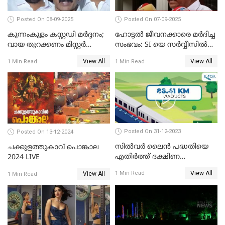
Posted On 08-09-2025
Posted On 07-09-2025
കുന്നംകുളം കസ്റ്റഡി മര്‍ദ്ദനം;
ഹോട്ടൽ ജീവനക്കാരെ മർദിച്ച
വായ തുറക്കണം മിസ്റ്റര്‍
സംഭവം: SI യെ സർവ്വീസിൽ
പിണറായി; കെസി
നിന്ന് പുറത്താക്കണമെന്ന് കെ
View All
View All
1 Min Read
1 Min Read
വേണുഗോപാൽ
പി ഔസേപ്പ്
Posted On 31-12-2023
Posted On 13-12-2024
സില്‍വര്‍ ലൈന്‍ പദ്ധതിയെ
ചക്കുളത്തുകാവ് പൊങ്കാല
എതിര്‍ത്ത് ദക്ഷിണ
2024 LIVE
റെയില്‍വേ
View All
1 Min Read
View All
1 Min Read