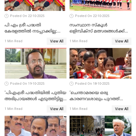
Posted On 22-10-2025
Posted On 22-10-2025
പി എം ശ്രീ പദ്ധതി
സംസ്ഥാന സ്‌കൂള്‍
കേരളത്തില്‍ നടപ്പാക്കില്ല;
ഒളിമ്പിക്‌സ് മത്സരങ്ങള്‍ക്ക്
ബിനോയ് വിശ്വം WATCH
ഇന്ന് തുടക്കം WATCH VIDEO
View All
View All
1 Min Read
1 Min Read
VIDEO
Posted On 19-10-2025
Posted On 18-10-2025
'പിഎംശ്രീ പദ്ധതിയില്‍ പുതിയ
'ചെന്താമരയെ ഒരു
അഭിപ്രായങ്ങള്‍ എടുത്തിട്ടില്ല';
കാരണവശാലും പുറത്ത്
കെ രാജന്‍ WATCH VIDEO
വിടരുതെന്നും പ്രതിയെ
View All
View All
1 Min Read
1 Min Read
തങ്ങള്‍ക്ക് ഭയമാണ്';
സജിതയുടെ പെണ്‍മക്കള്‍
WATCH VIDEO