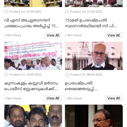
Posted On 15-09-2025
Posted On 12-09-2025
വി.എസ് അച്യുതാനന്ദന്
15ാമത് ഉപരാഷ്ട്രപതി
ചരമോപചാരം അർപ്പിച്ച് 15-ാം
സ്ഥാനാര്‍ത്ഥിയായി സി പി
നിയമസഭയുടെ 14-ാം
രാധാകൃഷ്ണന്‍
View All
View All
1 Min Read
1 Min Read
സമ്മേളനത്തിന് തുടക്കം
സത്യപ്രതിജ്ഞ ചെയ്തു
WATCH VIDEO
WATCH VIDEO
Posted On 10-09-2025
Posted On 08-09-2025
കുന്നംകുളം കസ്റ്റഡി മര്‍ദനം;
ഉപരാഷ്ട്രപതി
പൊലീസ് സ്റ്റേഷനുകൾക്ക്
തെരഞ്ഞെടുപ്പ്;
മുന്നിൽ ജനകീയ പ്രതിഷേധ
വോട്ടഭ്യര്‍ത്ഥിച്ച് വീഡിയോ
View All
View All
1 Min Read
1 Min Read
സദസ്സ്
സന്ദേശവുമായി ജസ്റ്റിസ് ബി.
സുദര്‍ശന്‍ റെഡ്ഡി