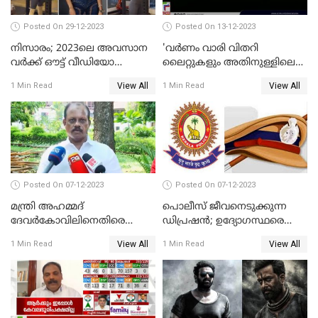
Posted On 29-12-2023
Posted On 13-12-2023
നിസാരം; 2023ലെ അവസാന
'വര്‍ണം വാരി വിതറി
വർക്ക് ഔട്ട് വീഡിയോ
ലൈറ്റുകളും അതിനുള്ളിലെ
പങ്കുവച്ച് സാമന്ത
സൗഹൃദവും'
View All
View All
1 Min Read
1 Min Read
അണിഞ്ഞൊരുങ്ങി എസ് ബി
കോളേജ് മൈതാനം
Posted On 07-12-2023
Posted On 07-12-2023
മന്ത്രി അഹമ്മദ്
പൊലീസ് ജീവനെടുക്കുന്ന
ദേവർകോവിലിനെതിരെ
ഡിപ്രഷൻ; ഉദ്യോഗസ്ഥരെ
സാമ്പത്തികതട്ടിപ്പ്
സംരക്ഷിക്കാൻ
View All
View All
1 Min Read
1 Min Read
ആരോപണത്തിൽ
നടപടികളുമായി ഡിജിപി
അന്വേഷണം