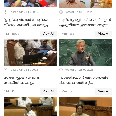
Posted On 08-10-2025
Posted On 08-10-2025
'ഉണ്ണികൃഷ്ണന്‍ പോറ്റിയെ
സ്വർണപ്പാളികൾ ചെമ്പ്, എന്ന്
വീണ്ടും ക്ഷണിച്ചത് അയ്യപ്പ
എഴുതിയത് ഉദ്യോഗസ്ഥരുടെ
വിഗ്രഹം
കള്ളക്കളിയാണ്;
View All
View All
1 Min Read
1 Min Read
അടിച്ചുമാറ്റാനാണെന്ന്
ടി.കെ.രാജഗോപാല്‍
സംശയമുണ്ട്'; വി ഡി
സതീശൻ
Posted On 06-10-2025
Posted On 28-09-2025
സ്വർണപ്പാളി വിവാദം;
'പാക്കിസ്ഥാന്‍ അന്താരാഷ്ട്ര
സഭയിൽ ബഹളം
ഭീകരവാദത്തിന്റെ
പ്രഭവകേന്ദ്രം'; ഡോ എസ്
View All
View All
1 Min Read
1 Min Read
ജയശങ്കര്‍