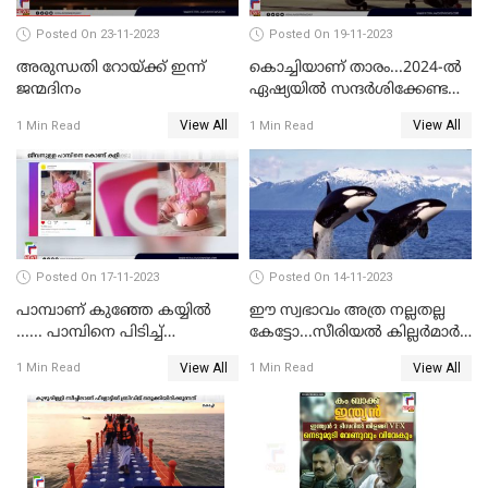
Posted On 23-11-2023
Posted On 19-11-2023
അരുന്ധതി റോയ്ക്ക് ഇന്ന്
കൊച്ചിയാണ് താരം...2024-ല്‍
ജന്മദിനം
ഏഷ്യയില്‍ സന്ദര്‍ശിക്കേണ്ട
ഏറ്റവും മികച്ച സ്ഥലങ്ങളില്‍
View All
View All
1 Min Read
1 Min Read
കൊച്ചിയും
Posted On 17-11-2023
Posted On 14-11-2023
പാമ്പാണ് കുഞ്ഞേ കയ്യില്‍
ഈ സ്വഭാവം അത്ര നല്ലതല്ല
...... പാമ്പിനെ പിടിച്ച്
കേട്ടോ...സീരിയല്‍ കില്ലര്‍മാര്‍
കളിക്കുന്ന പിഞ്ചുകുഞ്ഞ്;
വരെ തോറ്റുപോന്ന
View All
View All
1 Min Read
1 Min Read
വൈറലായി വീഡിയോ
ഓര്‍ക്കകളുടെ സ്വഭാവരീതി