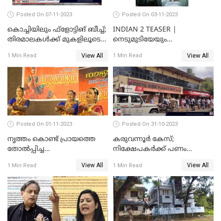
Posted On 07-11-2023
Posted On 03-11-2023
കൊച്ചിയിലും ഫ്‌ളോട്ടിങ് ബീച്ച്;
INDIAN 2 TEASER |
തിരമാലകള്‍ക്ക് മുകളിലൂടെ
നെടുമുടിയേയും
ഇനി കൊച്ചിക്കാരും
വിവേകിനേയും വീണ്ടും
View All
View All
1 Min Read
1 Min Read
കാണാം; ഇന്ത്യൻ 2 ടീസർ
പുറത്ത്
Posted On 01-11-2023
Posted On 31-10-2023
നൃത്തം കൊണ്ട് പ്രായത്തെ
കരുവന്നൂർ കേസ്;
തോല്‍പ്പിച്ച
നിക്ഷേപകർക്ക് പണം
അമ്മമാര്‍;വിസ്മയമായി
പിൻവലിക്കാൻ അവസരം;
View All
View All
1 Min Read
1 Min Read
അറുപത്തി ആറ്‌ അമ്മമാരുടെ
നിബന്ധനകൾ അറിയാം
അരങ്ങേറ്റം