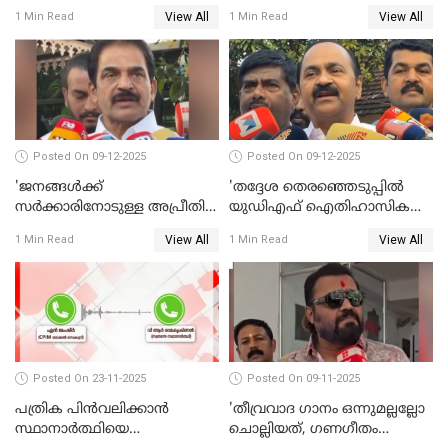
നീതി ലഭിച്ചില്ല'; ഉമ തോമസ്
സുരേഷ് ഗോപി WATCH VIDEO
View All
View All
1 Min Read
1 Min Read
MLA WATCH VIDEO
Posted On 09-12-2025
Posted On 09-12-2025
'ജനങ്ങള്‍ക്ക്
'തദ്ദേശ തെരഞ്ഞെടുപ്പില്‍
സര്‍ക്കാരിനോടുള്ള അപ്രീതി
യുഡിഎഫ് ഐതിഹാസിക
ഇക്കുറി തെരഞ്ഞെടുപ്പില്‍
തിരിച്ചുവരവ് നടത്തും'; വിഡി
View All
View All
1 Min Read
1 Min Read
പ്രതിഫലിക്കും'; കെ.സി
സതീശന്‍ WATCH VIDEO
വേണുഗോപാല്‍ WATCH
VIDEO
Posted On 23-11-2025
Posted On 09-11-2025
പത്രിക പിന്‍വലിക്കാന്‍
'തീവ്രവാദ ഗാനം ഒന്നുമല്ലല്ലോ
സ്ഥാനാര്‍ത്ഥിയെ
ചൊല്ലിയത്, ഗണഗീതം