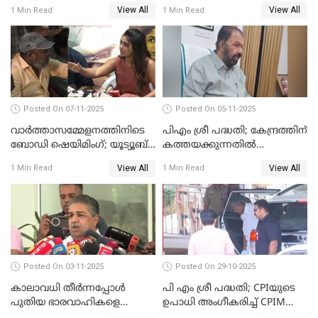
ഭീഷണിപ്പെടുത്തി CPIM
ചൊല്ലിയത് സെലിബ്രേഷന്റെ
View All
View All
1 Min Read
1 Min Read
WATCH VIDEO
ഭാഗം'; സുരേഷ് ഗോപി WATCH
VIDEO
Posted On 07-11-2025
Posted On 05-11-2025
വാർത്താസമ്മേളനത്തിനിടെ
പിഎം ശ്രീ പദ്ധതി; കേന്ദ്രത്തിന്
ബോഡി ഷെയിമിംഗ്; യൂട്യൂബ്
കത്തയക്കുന്നതില്‍
വ്ളോഗർക്ക് ചുട്ട
കാലതാമസമില്ല;
View All
View All
1 Min Read
1 Min Read
മറുപടിയുമായി ഗൗരി കിഷന്‍
വി.ശിവന്‍കുട്ടി WATCH VIDEO
WATCH VIDEO
Posted On 03-11-2025
Posted On 29-10-2025
കാലാവധി തീര്‍ന്നപ്പോള്‍
പി എം ശ്രീ പദ്ധതി; CPIയുടെ
പുതിയ ഭാരവാഹികളെ
ഉപാധി അംഗീകരിച്ച് CPIM
തീരുമാനിച്ചു'; സജി ചെറിയാന്‍
WATCH VIDEO