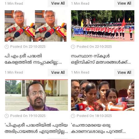
View All
View All
1 Min Read
1 Min Read
WATCH VIDEO
Posted On 22-10-2025
Posted On 22-10-2025
പി എം ശ്രീ പദ്ധതി
സംസ്ഥാന സ്‌കൂള്‍
കേരളത്തില്‍ നടപ്പാക്കില്ല;
ഒളിമ്പിക്‌സ് മത്സരങ്ങള്‍ക്ക്
ബിനോയ് വിശ്വം WATCH
ഇന്ന് തുടക്കം WATCH VIDEO
View All
View All
1 Min Read
1 Min Read
VIDEO
Posted On 19-10-2025
Posted On 18-10-2025
'പിഎംശ്രീ പദ്ധതിയില്‍ പുതിയ
'ചെന്താമരയെ ഒരു
അഭിപ്രായങ്ങള്‍ എടുത്തിട്ടില്ല';
കാരണവശാലും പുറത്ത്
കെ രാജന്‍ WATCH VIDEO
വിടരുതെന്നും പ്രതിയെ