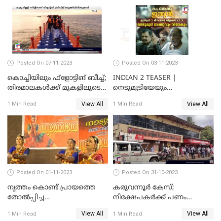
Posted On 07-11-2023
Posted On 03-11-2023
കൊച്ചിയിലും ഫ്‌ളോട്ടിങ് ബീച്ച്;
INDIAN 2 TEASER |
തിരമാലകള്‍ക്ക് മുകളിലൂടെ
നെടുമുടിയേയും
ഇനി കൊച്ചിക്കാരും
വിവേകിനേയും വീണ്ടും
View All
View All
1 Min Read
1 Min Read
കാണാം; ഇന്ത്യൻ 2 ടീസർ
പുറത്ത്
Posted On 01-11-2023
Posted On 31-10-2023
നൃത്തം കൊണ്ട് പ്രായത്തെ
കരുവന്നൂർ കേസ്;
തോല്‍പ്പിച്ച
നിക്ഷേപകർക്ക് പണം
അമ്മമാര്‍;വിസ്മയമായി
പിൻവലിക്കാൻ അവസരം;
View All
View All
1 Min Read
1 Min Read
അറുപത്തി ആറ്‌ അമ്മമാരുടെ
നിബന്ധനകൾ അറിയാം