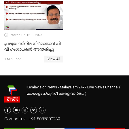
Posted On 12-10-2023
പ്രമുഖ സിനിമ നിർമാതാവ് പി
വി ഗംഗാധരൻ അന്തരിച്ചു
View All
1 Min Read
Keralavision News - Malayalam 24x7 Live News Channel (
മലയാളം ന്യൂസ് | കേരള വാർത്ത )
Contact us
+91 8086800239