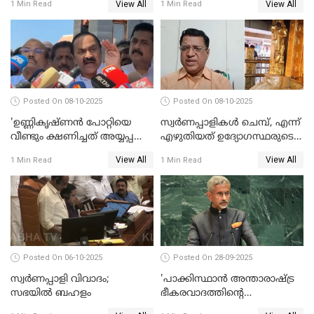
View All
View All
1 Min Read
1 Min Read
ഉത്തരവിട്ട് ഹൈക്കോടതി
പ്രതിപക്ഷം WATCH VIDEO
WATCH VIDEO
Posted On 08-10-2025
Posted On 08-10-2025
'ഉണ്ണികൃഷ്ണന്‍ പോറ്റിയെ
സ്വർണപ്പാളികൾ ചെമ്പ്, എന്ന്
വീണ്ടും ക്ഷണിച്ചത് അയ്യപ്പ
എഴുതിയത് ഉദ്യോഗസ്ഥരുടെ
വിഗ്രഹം
കള്ളക്കളിയാണ്;
View All
View All
1 Min Read
1 Min Read
അടിച്ചുമാറ്റാനാണെന്ന്
ടി.കെ.രാജഗോപാല്‍
സംശയമുണ്ട്'; വി ഡി
സതീശൻ
Posted On 06-10-2025
Posted On 28-09-2025
സ്വർണപ്പാളി വിവാദം;
'പാക്കിസ്ഥാന്‍ അന്താരാഷ്ട്ര
സഭയിൽ ബഹളം
ഭീകരവാദത്തിന്റെ
പ്രഭവകേന്ദ്രം'; ഡോ എസ്