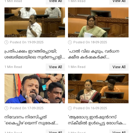
View All
View All
1 Min Read
1 Min Read
ജയശങ്കര്‍
Posted On 19-09-2025
Posted On 18-09-2025
പ്രതിപക്ഷം ഇറങ്ങിപ്പോയി;
'പാൽ വില കൂടും, വർധന
ശബരിമലയിലെ സ്വർണപ്പാളി
ക്ഷീര കർഷകർക്ക്
വിവാദം, അടിയന്തര
പ്രയോജനപ്പെടുന്ന രീതിയിൽ';
View All
View All
1 Min Read
1 Min Read
പ്രമേയത്തിന് അനുമതിയില്ല
ജെ ചിഞ്ചുറാണി
WATCH VIDEO
Posted On 17-09-2025
Posted On 16-09-2025
നിവേദനം നിരസിച്ചത്
'ആരോഗ്യ ഇൻഷുൻറസ്
'കൈപ്പിഴ'യെന്ന് സുരേഷ്
സ്കീമിൽ ഉൾപ്പെട്ട രോഗികൾ
ഗോപി
ചികിത്സ ഉപകരണങ്ങൾ