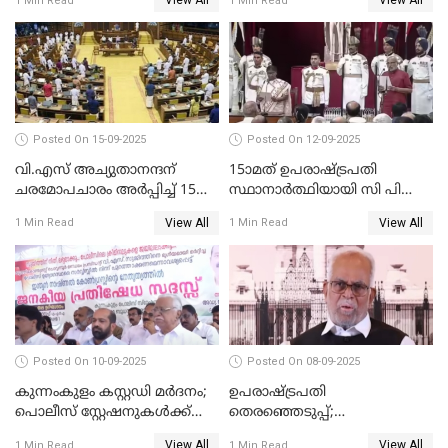
View All
View All
1 Min Read
1 Min Read
വാങ്ങി നൽകേണ്ട സാഹചര്യം
ഇല്ല'; വീണ ജോർജ് WATCH
VIDEO
Posted On 15-09-2025
Posted On 12-09-2025
വി.എസ് അച്യുതാനന്ദന്
15ാമത് ഉപരാഷ്ട്രപതി
ചരമോപചാരം അർപ്പിച്ച് 15-ാം
സ്ഥാനാര്‍ത്ഥിയായി സി പി
നിയമസഭയുടെ 14-ാം
രാധാകൃഷ്ണന്‍
View All
View All
1 Min Read
1 Min Read
സമ്മേളനത്തിന് തുടക്കം
സത്യപ്രതിജ്ഞ ചെയ്തു
WATCH VIDEO
WATCH VIDEO
Posted On 10-09-2025
Posted On 08-09-2025
കുന്നംകുളം കസ്റ്റഡി മര്‍ദനം;
ഉപരാഷ്ട്രപതി
പൊലീസ് സ്റ്റേഷനുകൾക്ക്
തെരഞ്ഞെടുപ്പ്;
മുന്നിൽ ജനകീയ പ്രതിഷേധ
വോട്ടഭ്യര്‍ത്ഥിച്ച് വീഡിയോ
View All
View All
1 Min Read
1 Min Read