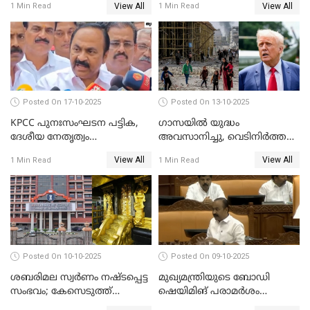
View All
View All
1 Min Read
1 Min Read
തങ്ങള്‍ക്ക് ഭയമാണ്';
സജിതയുടെ പെണ്‍മക്കള്‍
WATCH VIDEO
Posted On 17-10-2025
Posted On 13-10-2025
KPCC പുനഃസംഘടന പട്ടിക,
ഗാസയില്‍ യുദ്ധം
ദേശീയ നേതൃത്വം
അവസാനിച്ചു, വെടിനിര്‍ത്തല്‍
ചേര്‍ന്നെടുത്ത തീരുമാനം; വി
തുടരും WATCH VIDEO
View All
View All
1 Min Read
1 Min Read
ഡി സതീശന്‍ WATCH VIDEO
Posted On 10-10-2025
Posted On 09-10-2025
ശബരിമല സ്വര്‍ണം നഷ്ടപ്പെട്ട
മുഖ്യമന്ത്രിയുടെ ബോഡി
സംഭവം; കേസെടുത്ത്
ഷെയിമിങ് പരാമര്‍ശം
അന്വേഷണം നടത്താന്‍
നിയമസഭയില്‍ ഉന്നയിച്ച്