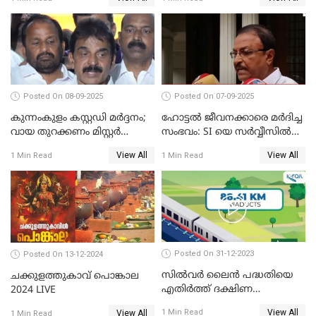
സദസ്സ്
സന്ദേശവുമായി ജസ്റ്റിസ് ബി.
സുദര്‍ശന്‍ റെഡ്ഡി
Posted On 08-09-2025
Posted On 07-09-2025
കുന്നംകുളം കസ്റ്റഡി മര്‍ദ്ദനം;
ഹോട്ടൽ ജീവനക്കാരെ മർദിച്ച
വായ തുറക്കണം മിസ്റ്റര്‍
സംഭവം: SI യെ സർവ്വീസിൽ
പിണറായി; കെസി
നിന്ന് പുറത്താക്കണമെന്ന് കെ
View All
View All
1 Min Read
1 Min Read
വേണുഗോപാൽ
പി ഔസേപ്പ്
Posted On 31-12-2023
Posted On 13-12-2024
സില്‍വര്‍ ലൈന്‍ പദ്ധതിയെ
ചക്കുളത്തുകാവ് പൊങ്കാല
എതിര്‍ത്ത് ദക്ഷിണ
2024 LIVE
റെയില്‍വേ
View All
1 Min Read
View All
1 Min Read