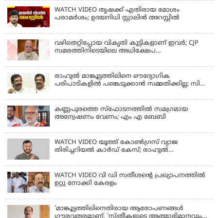
WATCH VIDEO തൃഷക്ക് എതിരായ മോശം
പരാമര്‍ശം; ഉദയനിധി സ്റ്റാലിൻ അറസ്റ്റിൽ
വഴിതെറ്റിപ്പോയ വികൃതി കുട്ടികളാണ് ഇവര്‍; CJP
സമരത്തിനിടെയിലെ അധിക്ഷേപ
പരാമര്‍ശങ്ങളിൽ മോദി
രാഹുല്‍ മാങ്കൂട്ടത്തിലിനെ ഔദ്യോഗിക
പരിപാടികളില്‍ പങ്കെടുക്കാന്‍ സമ്മതിക്കില്ല; സി
കൃഷ്ണകുമാര്‍
കണ്ണപുരത്തെ സ്‌ഫോടനത്തില്‍ സമഗ്രമായ
അന്വേഷണം വേണം; എം എ ബേബി
WATCH VIDEO യൂത്ത് കോൺഗ്രസ് വ്യാജ
തിരിച്ചറിയൽ കാർഡ് കേസ്; രാഹുൽ
മാങ്കൂട്ടത്തിലിനെ ചോദ്യം ചെയ്യും
WATCH VIDEO വി ഡി സതീശൻ്റെ പ്രഖ്യാപനത്തിൽ
ഉറ്റു നോക്കി കേരളം
'മാങ്കൂട്ടത്തിലിനെതിരായ ആരോപണങ്ങള്‍
ഗൗരവതരമാണ്, 'സ്ത്രീകളുടെ ആത്മാഭിമാനവും