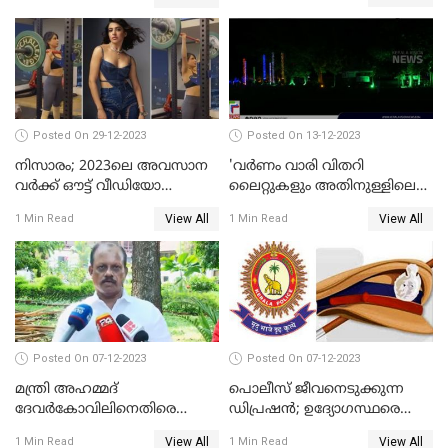
Posted On 29-12-2023
Posted On 13-12-2023
നിസാരം; 2023ലെ അവസാന
'വര്‍ണം വാരി വിതറി
വർക്ക് ഔട്ട് വീഡിയോ
ലൈറ്റുകളും അതിനുള്ളിലെ
പങ്കുവച്ച് സാമന്ത
സൗഹൃദവും'
View All
View All
1 Min Read
1 Min Read
അണിഞ്ഞൊരുങ്ങി എസ് ബി
കോളേജ് മൈതാനം
Posted On 07-12-2023
Posted On 07-12-2023
മന്ത്രി അഹമ്മദ്
പൊലീസ് ജീവനെടുക്കുന്ന
ദേവർകോവിലിനെതിരെ
ഡിപ്രഷൻ; ഉദ്യോഗസ്ഥരെ
സാമ്പത്തികതട്ടിപ്പ്
സംരക്ഷിക്കാൻ
View All
View All
1 Min Read
1 Min Read