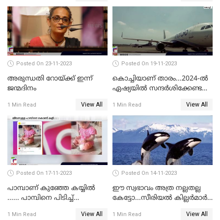
Posted On 23-11-2023
Posted On 19-11-2023
അരുന്ധതി റോയ്ക്ക് ഇന്ന്
കൊച്ചിയാണ് താരം...2024-ല്‍
ജന്മദിനം
ഏഷ്യയില്‍ സന്ദര്‍ശിക്കേണ്ട
ഏറ്റവും മികച്ച സ്ഥലങ്ങളില്‍
View All
View All
1 Min Read
1 Min Read
കൊച്ചിയും
Posted On 17-11-2023
Posted On 14-11-2023
പാമ്പാണ് കുഞ്ഞേ കയ്യില്‍
ഈ സ്വഭാവം അത്ര നല്ലതല്ല
...... പാമ്പിനെ പിടിച്ച്
കേട്ടോ...സീരിയല്‍ കില്ലര്‍മാര്‍
കളിക്കുന്ന പിഞ്ചുകുഞ്ഞ്;
വരെ തോറ്റുപോന്ന
View All
View All
1 Min Read
1 Min Read
വൈറലായി വീഡിയോ
ഓര്‍ക്കകളുടെ സ്വഭാവരീതി