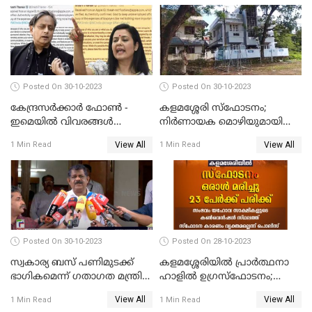
അരങ്ങേറ്റം
Posted On 30-10-2023
Posted On 30-10-2023
കേന്ദ്രസര്‍ക്കാര്‍ ഫോണ്‍ -
കളമശ്ശേരി സ്ഫോടനം;
ഇമെയില്‍ വിവരങ്ങള്‍
നിർണായക മൊഴിയുമായി
ചോര്‍ത്തുന്നു; പരാതിയുമായി
മാർട്ടിൻ്റെ ഭാര്യ; ഫോൺ
View All
View All
1 Min Read
1 Min Read
പ്രതിപക്ഷ നേതാക്കള്‍
കോൾ വിവരങ്ങൾ തേടി
പൊലീസ്
Posted On 30-10-2023
Posted On 28-10-2023
സ്വകാര്യ ബസ് പണിമുടക്ക്
കളമശ്ശേരിയിൽ പ്രാർത്ഥനാ
ഭാഗികമെന്ന് ഗതാഗത മന്ത്രി
ഹാളിൽ ഉഗ്രസ്‌ഫോടനം;
ആന്റണി രാജു
ഒരാൾ മരിച്ചു, നിരവധി
View All
View All
1 Min Read
1 Min Read
പേരുടെ നില ഗുരുതരം