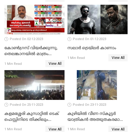
ആരോപണത്തിൽ
നടപടികളുമായി ഡിജിപി
അന്വേഷണം
Posted On 02-12-2023
Posted On 01-12-2023
കോണ്‍ഗ്രസ് വിയര്‍ക്കുന്നു,
സലാര്‍ ട്രെയ്‌ലർ കാണാം
തെലങ്കാനയില്‍ മാത്രം
View All
1 Min Read
കോണ്‍ഗ്രസ്
View All
1 Min Read
Posted On 25-11-2023
Posted On 23-11-2023
കളമശ്ശേരി കുസാറ്റില്‍ ടെക്
കുഴിയിൽ വീണ സ്കൂട്ടർ
ഫെസ്റ്റിനിടെ തിക്കിലും
യാത്രികൻ അത്ഭുതകരമായി
തിരക്കിലുംപെട്ട് 4 മരണം
രക്ഷപ്പെട്ടു
View All
View All
1 Min Read
1 Min Read