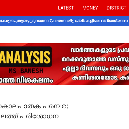
LATEST
MONEY
DISTRICT
ോട്ടയം,ആലപ്പുഴ,വയനാട്,പത്തനംതിട്ട ജില്ലകളിലെ വിദ്യാഭ്യാസ 
്ടകൊലപാതക പരമ്പര;
്ഥലത്ത് പരിശോധന