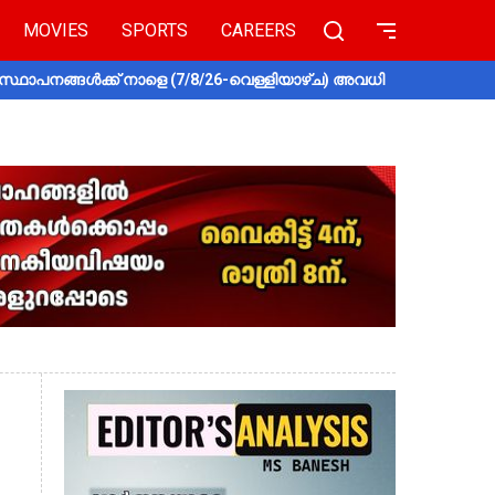
MOVIES
SPORTS
CAREERS
സ്ഥാപനങ്ങൾക്ക് നാളെ (7/8/26-വെള്ളിയാഴ്ച) അവധി
തൃശൂരിൽ