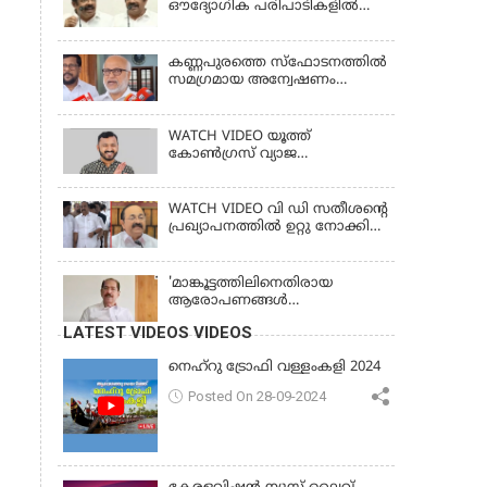
ഔദ്യോഗിക പരിപാടികളില്‍
പങ്കെടുക്കാന്‍ സമ്മതിക്കില്ല; സി
കൃഷ്ണകുമാര്‍
കണ്ണപുരത്തെ സ്‌ഫോടനത്തില്‍
സമഗ്രമായ അന്വേഷണം
വേണം; എം എ ബേബി
WATCH VIDEO യൂത്ത്
കോൺഗ്രസ് വ്യാജ
തിരിച്ചറിയൽ കാർഡ് കേസ്;
രാഹുൽ മാങ്കൂട്ടത്തിലിനെ
ചോദ്യം ചെയ്യും
WATCH VIDEO വി ഡി സതീശൻ്റെ
പ്രഖ്യാപനത്തിൽ ഉറ്റു നോക്കി
കേരളം
'മാങ്കൂട്ടത്തിലിനെതിരായ
ആരോപണങ്ങള്‍
ഗൗരവതരമാണ്, 'സ്ത്രീകളുടെ
LATEST VIDEOS VIDEOS
ആത്മാഭിമാനവും മാന്യതയും
സംരക്ഷിക്കും'
നെഹ്‌റു ട്രോഫി വള്ളംകളി 2024
Posted On 28-09-2024