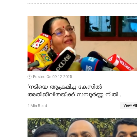
Posted On 09-12-2025
'നടിയെ ആക്രമിച്ച കേസില്‍
അതിജീവിതയ്ക്ക് സമ്പൂര്‍ണ്ണ നീതി
ലഭിച്ചില്ല'; ഉമ തോമസ് MLA WATCH VIDE
1 Min Read
View All