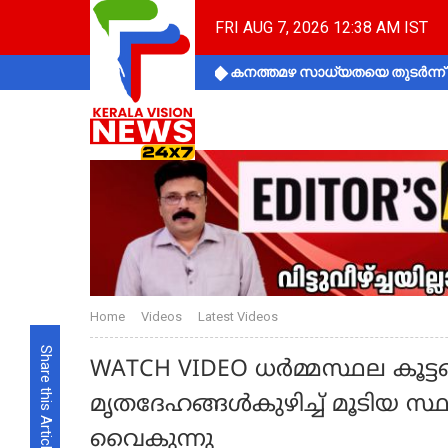
FRI AUG 7, 2026 12:38 AM IST
കനത്തമഴ സാധ്യതയെ തുടർന്ന് ക
Home
Videos
Latest Videos
Share this Article
WATCH VIDEO ധർമ്മസ്ഥല കൂട
മൃതദേഹങ്ങൾകുഴിച്ച് മൂടിയ സ
വൈകുന്നു