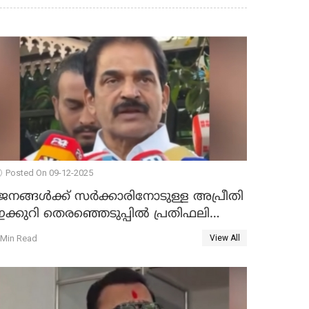
Posted On 09-12-2025
ജനങ്ങള്‍ക്ക് സര്‍ക്കാരിനോടുള്ള അപ്രീതി
ക്കുറി തെരഞ്ഞെടുപ്പില്‍ പ്രതിഫലിക്കും';
കെ.സി വേണുഗോപാല്‍ WATCH VIDEO
 Min Read
View All