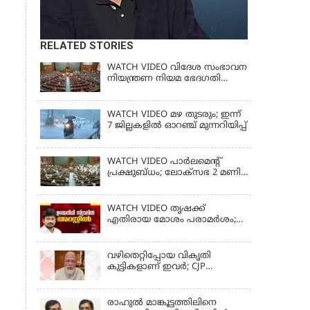
RELATED STORIES
WATCH VIDEO വിദേശ സംഭാവന
നിയന്ത്രണ നിയമ ഭേദഗതി
ബില്ലില്‍ ഇളവിന് തയ്യറായി
കേന്ദ്ര സര്‍ക്കാര്‍
WATCH VIDEO മഴ തുടരും; ഇന്ന്
7 ജില്ലകളിൽ ഓറഞ്ച് മുന്നറിയിപ്പ്
WATCH VIDEO പാർലമെൻ്റ്
പ്രക്ഷുബ്ധം; ലോക്സഭ 2 മണി
വരെ പിരിഞ്ഞു
WATCH VIDEO തൃഷക്ക്
എതിരായ മോശം പരാമര്‍ശം;
ഉദയനിധി സ്റ്റാലിൻ അറസ്റ്റിൽ
വഴിതെറ്റിപ്പോയ വികൃതി
കുട്ടികളാണ് ഇവര്‍; CJP
സമരത്തിനിടെയിലെ
അധിക്ഷേപ പരാമര്‍ശങ്ങളിൽ
മോദി
രാഹുല്‍ മാങ്കൂട്ടത്തിലിനെ