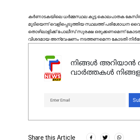
കര്‍ണാടകയിലെ ധര്‍മ്മസ്ഥല കൂട്ട കൊലപാതക കേസില്‍ അ
മൂടിയെന്ന് വെളിപ്പെടുത്തിയ സ്ഥലത്ത് പരിശോധന വൈക
തൊഴിലാളിക്ക് പോലീസ് സുരക്ഷ ഒരുക്കണമെന്ന് കോടതി നി
വിശദമായ അന്വേഷണം നടത്തണമെന്ന കോടതി നിര്‍ദ്ദേശ
നിങ്ങൾ അറിയാൻ ആ
വാർത്തകൾ നിങ്ങള
Su
Share this Article