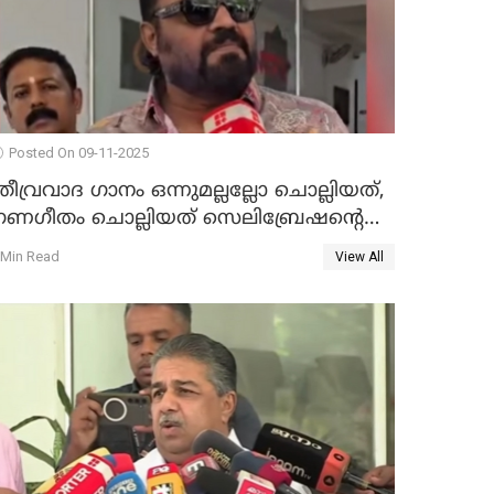
Posted On 09-11-2025
തീവ്രവാദ ഗാനം ഒന്നുമല്ലല്ലോ ചൊല്ലിയത്,
ഗണഗീതം ചൊല്ലിയത് സെലിബ്രേഷന്റെ
ഭാഗം'; സുരേഷ് ഗോപി WATCH VIDEO
 Min Read
View All