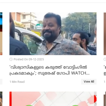
Posted On 09-12-2025
'വിശ്വാസികളുടെ കരുത്ത് വോട്ടിംഗില്‍
'
പ്രകടമാകും'; സുരേഷ് ഗോപി WATCH
ഇ
O
VIDEO
1 Min Read
1
View All