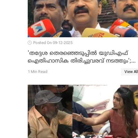
Posted On 09-12-2025
'തദ്ദേശ തെരഞ്ഞെടുപ്പില്‍ യുഡിഎഫ്
ഐതിഹാസിക തിരിച്ചുവരവ് നടത്തും';
വിഡി സതീശന്‍ WATCH VIDEO
1 Min Read
View All