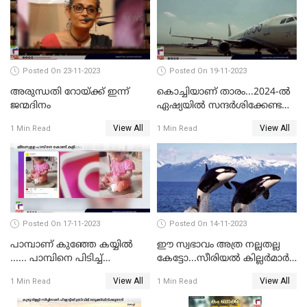
Posted On 23-11-2023
Posted On 19-11-2023
അരുന്ധതി റോയ്ക്ക് ഇന്ന്
കൊച്ചിയാണ് താരം...2024-ല്‍
ജന്മദിനം
ഏഷ്യയില്‍ സന്ദര്‍ശിക്കേണ്ട
ഏറ്റവും മികച്ച സ്ഥലങ്ങളില്‍
View All
View All
1 Min Read
1 Min Read
കൊച്ചിയും
Posted On 17-11-2023
Posted On 14-11-2023
പാമ്പാണ് കുഞ്ഞേ കയ്യില്‍
ഈ സ്വഭാവം അത്ര നല്ലതല്ല
...... പാമ്പിനെ പിടിച്ച്
കേട്ടോ...സീരിയല്‍ കില്ലര്‍മാര്‍
കളിക്കുന്ന പിഞ്ചുകുഞ്ഞ്;
വരെ തോറ്റുപോന്ന
View All
View All
1 Min Read
1 Min Read
വൈറലായി വീഡിയോ
ഓര്‍ക്കകളുടെ സ്വഭാവരീതി