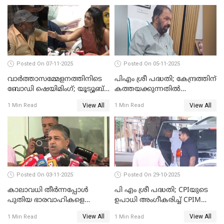
VIDEO
Posted On 07-11-2025
Posted On 05-11-2025
വാർത്താസമ്മേളനത്തിനിടെ
പിഎം ശ്രീ പദ്ധതി; കേന്ദ്രത്തിന്
ബോഡി ഷെയിമിംഗ്; യൂട്യൂബ്
കത്തയക്കുന്നതില്‍
വ്ളോഗർക്ക് ചുട്ട
കാലതാമസമില്ല;
View All
View All
1 Min Read
1 Min Read
മറുപടിയുമായി ഗൗരി കിഷന്‍
വി.ശിവന്‍കുട്ടി WATCH VIDEO
WATCH VIDEO
Posted On 03-11-2025
Posted On 29-10-2025
കാലാവധി തീര്‍ന്നപ്പോള്‍
പി എം ശ്രീ പദ്ധതി; CPIയുടെ
പുതിയ ഭാരവാഹികളെ
ഉപാധി അംഗീകരിച്ച് CPIM
തീരുമാനിച്ചു'; സജി ചെറിയാന്‍
WATCH VIDEO
View All
View All
1 Min Read
1 Min Read
WATCH VIDEO