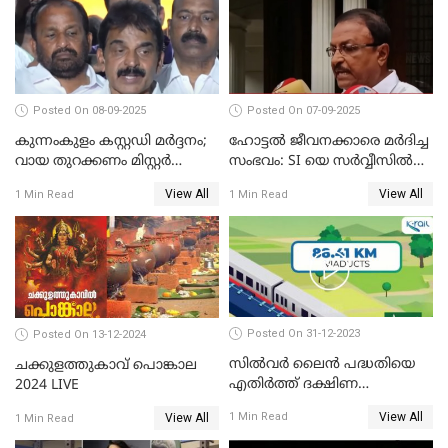
Posted On 08-09-2025
Posted On 07-09-2025
കുന്നംകുളം കസ്റ്റഡി മര്‍ദ്ദനം;
ഹോട്ടൽ ജീവനക്കാരെ മർദിച്ച
വായ തുറക്കണം മിസ്റ്റര്‍
സംഭവം: SI യെ സർവ്വീസിൽ
പിണറായി; കെസി
നിന്ന് പുറത്താക്കണമെന്ന് കെ
View All
View All
1 Min Read
1 Min Read
വേണുഗോപാൽ
പി ഔസേപ്പ്
Posted On 31-12-2023
Posted On 13-12-2024
സില്‍വര്‍ ലൈന്‍ പദ്ധതിയെ
ചക്കുളത്തുകാവ് പൊങ്കാല
എതിര്‍ത്ത് ദക്ഷിണ
2024 LIVE
റെയില്‍വേ
View All
1 Min Read
View All
1 Min Read