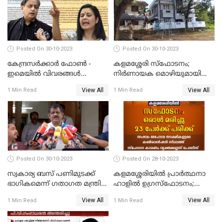
Posted On 30-10-2023
Posted On 30-10-2023
കേന്ദ്രസര്‍ക്കാര്‍ ഫോണ്‍ -
കളമശ്ശേരി സ്ഫോടനം;
ഇമെയില്‍ വിവരങ്ങള്‍
നിർണായക മൊഴിയുമായി
ചോര്‍ത്തുന്നു; പരാതിയുമായി
മാർട്ടിൻ്റെ ഭാര്യ; ഫോൺ
View All
View All
1 Min Read
1 Min Read
പ്രതിപക്ഷ നേതാക്കള്‍
കോൾ വിവരങ്ങൾ തേടി
പൊലീസ്
Posted On 30-10-2023
Posted On 28-10-2023
സ്വകാര്യ ബസ് പണിമുടക്ക്
കളമശ്ശേരിയിൽ പ്രാർത്ഥനാ
ഭാഗികമെന്ന് ഗതാഗത മന്ത്രി
ഹാളിൽ ഉഗ്രസ്‌ഫോടനം;
ആന്റണി രാജു
ഒരാൾ മരിച്ചു, നിരവധി
View All
View All
1 Min Read
1 Min Read
പേരുടെ നില ഗുരുതരം