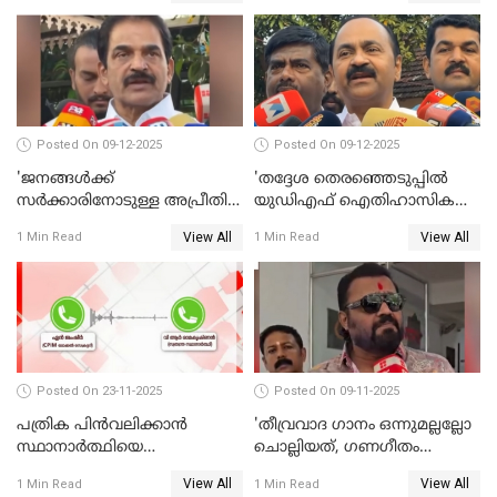
Posted On 09-12-2025
Posted On 09-12-2025
'ജനങ്ങള്‍ക്ക്
'തദ്ദേശ തെരഞ്ഞെടുപ്പില്‍
സര്‍ക്കാരിനോടുള്ള അപ്രീതി
യുഡിഎഫ് ഐതിഹാസിക
ഇക്കുറി തെരഞ്ഞെടുപ്പില്‍
തിരിച്ചുവരവ് നടത്തും'; വിഡി
View All
View All
1 Min Read
1 Min Read
പ്രതിഫലിക്കും'; കെ.സി
സതീശന്‍ WATCH VIDEO
വേണുഗോപാല്‍ WATCH
VIDEO
Posted On 23-11-2025
Posted On 09-11-2025
പത്രിക പിന്‍വലിക്കാന്‍
'തീവ്രവാദ ഗാനം ഒന്നുമല്ലല്ലോ
സ്ഥാനാര്‍ത്ഥിയെ
ചൊല്ലിയത്, ഗണഗീതം
ഭീഷണിപ്പെടുത്തി CPIM
ചൊല്ലിയത് സെലിബ്രേഷന്റെ
View All
View All
1 Min Read
1 Min Read
WATCH VIDEO
ഭാഗം'; സുരേഷ് ഗോപി WATCH