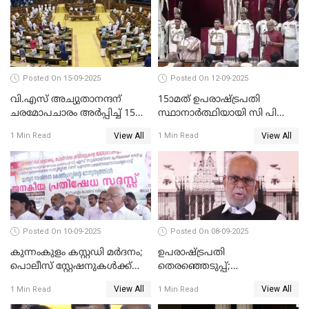
ഇല്ല'; വീണ ജോർജ് WATCH
VIDEO
Posted On 15-09-2025
Posted On 12-09-2025
വി.എസ് അച്യുതാനന്ദന്
15ാമത് ഉപരാഷ്ട്രപതി
ചരമോപചാരം അർപ്പിച്ച് 15-ാം
സ്ഥാനാര്‍ത്ഥിയായി സി പി
നിയമസഭയുടെ 14-ാം
രാധാകൃഷ്ണന്‍
View All
View All
1 Min Read
1 Min Read
സമ്മേളനത്തിന് തുടക്കം
സത്യപ്രതിജ്ഞ ചെയ്തു
WATCH VIDEO
WATCH VIDEO
Posted On 10-09-2025
Posted On 08-09-2025
കുന്നംകുളം കസ്റ്റഡി മര്‍ദനം;
ഉപരാഷ്ട്രപതി
പൊലീസ് സ്റ്റേഷനുകൾക്ക്
തെരഞ്ഞെടുപ്പ്;
മുന്നിൽ ജനകീയ പ്രതിഷേധ
വോട്ടഭ്യര്‍ത്ഥിച്ച് വീഡിയോ
View All
View All
1 Min Read
1 Min Read
സദസ്സ്
സന്ദേശവുമായി ജസ്റ്റിസ് ബി.
സുദര്‍ശന്‍ റെഡ്ഡി