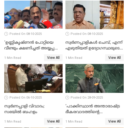
WATCH VIDEO
Posted On 08-10-2025
Posted On 08-10-2025
'ഉണ്ണികൃഷ്ണന്‍ പോറ്റിയെ
സ്വർണപ്പാളികൾ ചെമ്പ്, എന്ന്
വീണ്ടും ക്ഷണിച്ചത് അയ്യപ്പ
എഴുതിയത് ഉദ്യോഗസ്ഥരുടെ
വിഗ്രഹം
കള്ളക്കളിയാണ്;
View All
View All
1 Min Read
1 Min Read
അടിച്ചുമാറ്റാനാണെന്ന്
ടി.കെ.രാജഗോപാല്‍
സംശയമുണ്ട്'; വി ഡി
സതീശൻ
Posted On 06-10-2025
Posted On 28-09-2025
സ്വർണപ്പാളി വിവാദം;
'പാക്കിസ്ഥാന്‍ അന്താരാഷ്ട്ര
സഭയിൽ ബഹളം
ഭീകരവാദത്തിന്റെ
പ്രഭവകേന്ദ്രം'; ഡോ എസ്
View All
View All
1 Min Read
1 Min Read
ജയശങ്കര്‍