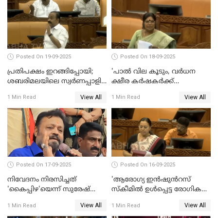
Posted On 19-09-2025
Posted On 18-09-2025
പ്രതിപക്ഷം ഇറങ്ങിപ്പോയി;
'പാൽ വില കൂടും, വർധന
ശബരിമലയിലെ സ്വർണപ്പാളി
ക്ഷീര കർഷകർക്ക്
വിവാദം, അടിയന്തര
പ്രയോജനപ്പെടുന്ന രീതിയിൽ';
View All
View All
1 Min Read
1 Min Read
പ്രമേയത്തിന് അനുമതിയില്ല
ജെ ചിഞ്ചുറാണി
WATCH VIDEO
Posted On 17-09-2025
Posted On 16-09-2025
നിവേദനം നിരസിച്ചത്
'ആരോഗ്യ ഇൻഷുൻറസ്
'കൈപ്പിഴ'യെന്ന് സുരേഷ്
സ്കീമിൽ ഉൾപ്പെട്ട രോഗികൾ
ഗോപി
ചികിത്സ ഉപകരണങ്ങൾ
View All
View All
1 Min Read
1 Min Read
വാങ്ങി നൽകേണ്ട സാഹചര്യം