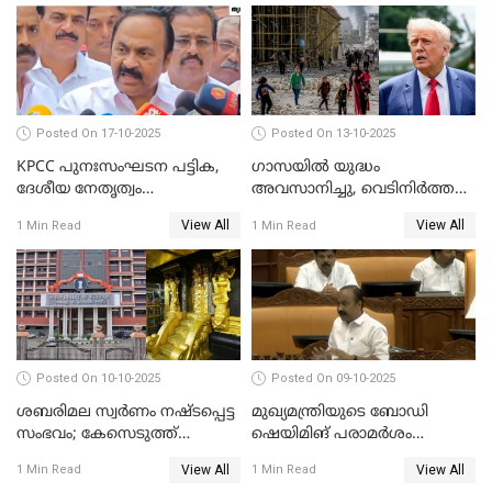
സജിതയുടെ പെണ്‍മക്കള്‍
WATCH VIDEO
Posted On 17-10-2025
Posted On 13-10-2025
KPCC പുനഃസംഘടന പട്ടിക,
ഗാസയില്‍ യുദ്ധം
ദേശീയ നേതൃത്വം
അവസാനിച്ചു, വെടിനിര്‍ത്തല്‍
ചേര്‍ന്നെടുത്ത തീരുമാനം; വി
തുടരും WATCH VIDEO
View All
View All
1 Min Read
1 Min Read
ഡി സതീശന്‍ WATCH VIDEO
Posted On 10-10-2025
Posted On 09-10-2025
ശബരിമല സ്വര്‍ണം നഷ്ടപ്പെട്ട
മുഖ്യമന്ത്രിയുടെ ബോഡി
സംഭവം; കേസെടുത്ത്
ഷെയിമിങ് പരാമര്‍ശം
അന്വേഷണം നടത്താന്‍
നിയമസഭയില്‍ ഉന്നയിച്ച്
View All
View All
1 Min Read
1 Min Read
ഉത്തരവിട്ട് ഹൈക്കോടതി
പ്രതിപക്ഷം WATCH VIDEO