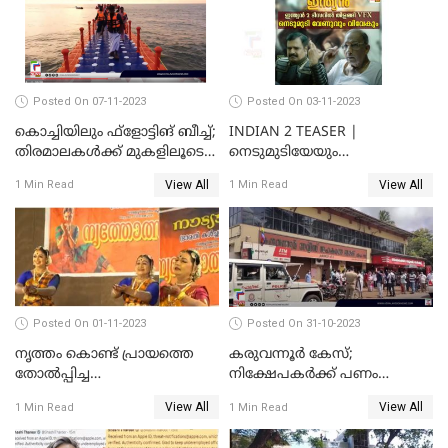
Posted On 07-11-2023
Posted On 03-11-2023
കൊച്ചിയിലും ഫ്‌ളോട്ടിങ് ബീച്ച്;
INDIAN 2 TEASER |
തിരമാലകള്‍ക്ക് മുകളിലൂടെ
നെടുമുടിയേയും
ഇനി കൊച്ചിക്കാരും
വിവേകിനേയും വീണ്ടും
View All
View All
1 Min Read
1 Min Read
കാണാം; ഇന്ത്യൻ 2 ടീസർ
പുറത്ത്
Posted On 01-11-2023
Posted On 31-10-2023
നൃത്തം കൊണ്ട് പ്രായത്തെ
കരുവന്നൂർ കേസ്;
തോല്‍പ്പിച്ച
നിക്ഷേപകർക്ക് പണം
അമ്മമാര്‍;വിസ്മയമായി
പിൻവലിക്കാൻ അവസരം;
View All
View All
1 Min Read
1 Min Read
അറുപത്തി ആറ്‌ അമ്മമാരുടെ
നിബന്ധനകൾ അറിയാം
അരങ്ങേറ്റം