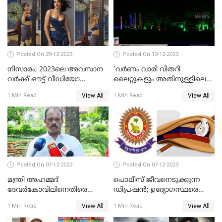
Posted On 29-12-2023
Posted On 13-12-2023
നിസാരം; 2023ലെ അവസാന
'വര്‍ണം വാരി വിതറി
വർക്ക് ഔട്ട് വീഡിയോ
ലൈറ്റുകളും അതിനുള്ളിലെ
പങ്കുവച്ച് സാമന്ത
സൗഹൃദവും'
View All
View All
1 Min Read
1 Min Read
അണിഞ്ഞൊരുങ്ങി എസ് ബി
കോളേജ് മൈതാനം
Posted On 07-12-2023
Posted On 07-12-2023
മന്ത്രി അഹമ്മദ്
പൊലീസ് ജീവനെടുക്കുന്ന
ദേവർകോവിലിനെതിരെ
ഡിപ്രഷൻ; ഉദ്യോഗസ്ഥരെ
സാമ്പത്തികതട്ടിപ്പ്
സംരക്ഷിക്കാൻ
View All
View All
1 Min Read
1 Min Read
ആരോപണത്തിൽ
നടപടികളുമായി ഡിജിപി
അന്വേഷണം