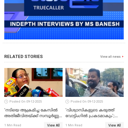
RELATED STORIES
View all news
Posted On 09-12-2025
Posted On 09-12-2025
'നടിയെ ആക്രമിച്ച കേസില്‍
'വിശ്വാസികളുടെ കരുത്ത്
അതിജീവിതയ്ക്ക് സമ്പൂര്‍ണ്ണ
വോട്ടിംഗില്‍ പ്രകടമാകും';
നീതി ലഭിച്ചില്ല'; ഉമ തോമസ്
സുരേഷ് ഗോപി WATCH VIDEO
View All
View All
1 Min Read
1 Min Read
MLA WATCH VIDEO