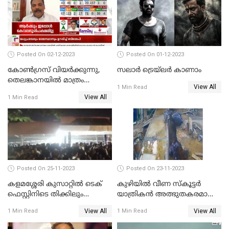
Posted On 02-12-2023
Posted On 01-12-2023
കോണ്‍ഗ്രസ് വിയര്‍ക്കുന്നു,
സലാര്‍ ട്രെയ്‌ലർ കാണാം
തെലങ്കാനയില്‍ മാത്രം
View All
1 Min Read
കോണ്‍ഗ്രസ്
View All
1 Min Read
Posted On 25-11-2023
Posted On 23-11-2023
കളമശ്ശേരി കുസാറ്റില്‍ ടെക്
കുഴിയിൽ വീണ സ്കൂട്ടർ
ഫെസ്റ്റിനിടെ തിക്കിലും
യാത്രികൻ അത്ഭുതകരമായി
തിരക്കിലുംപെട്ട് 4 മരണം
രക്ഷപ്പെട്ടു
View All
View All
1 Min Read
1 Min Read