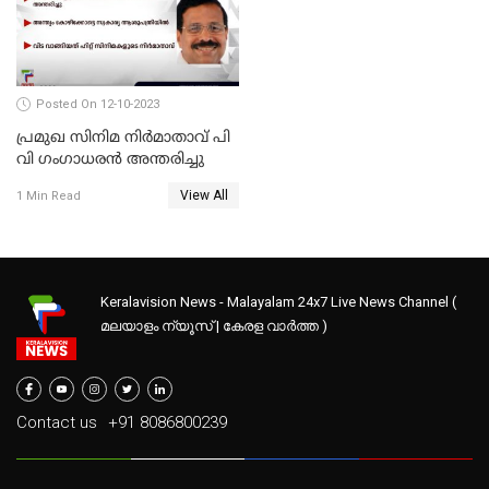
Posted On 12-10-2023
പ്രമുഖ സിനിമ നിർമാതാവ് പി
വി ഗംഗാധരൻ അന്തരിച്ചു
View All
1 Min Read
Keralavision News - Malayalam 24x7 Live News Channel (
മലയാളം ന്യൂസ് | കേരള വാർത്ത )
Contact us
+91 8086800239