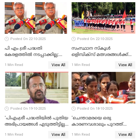
Posted On 22-10-2025
Posted On 22-10-2025
പി എം ശ്രീ പദ്ധതി
സംസ്ഥാന സ്‌കൂള്‍
കേരളത്തില്‍ നടപ്പാക്കില്ല;
ഒളിമ്പിക്‌സ് മത്സരങ്ങള്‍ക്ക്
ബിനോയ് വിശ്വം WATCH
ഇന്ന് തുടക്കം WATCH VIDEO
View All
View All
1 Min Read
1 Min Read
VIDEO
Posted On 19-10-2025
Posted On 18-10-2025
'പിഎംശ്രീ പദ്ധതിയില്‍ പുതിയ
'ചെന്താമരയെ ഒരു
അഭിപ്രായങ്ങള്‍ എടുത്തിട്ടില്ല';
കാരണവശാലും പുറത്ത്
കെ രാജന്‍ WATCH VIDEO
വിടരുതെന്നും പ്രതിയെ
View All
View All
1 Min Read
1 Min Read
തങ്ങള്‍ക്ക് ഭയമാണ്';