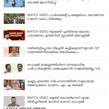
ഓറഞ്ച് മുന്നറിയിപ്പ്
WATCH VIDEO പാർലമെൻ്റ് പ്രക്ഷുബ്ധം; ലോക്സഭ
2 മണി വരെ പിരിഞ്ഞു
WATCH VIDEO തൃഷക്ക് എതിരായ മോശം
പരാമര്‍ശം; ഉദയനിധി സ്റ്റാലിൻ അറസ്റ്റിൽ
വഴിതെറ്റിപ്പോയ വികൃതി കുട്ടികളാണ് ഇവര്‍; CJP
സമരത്തിനിടെയിലെ അധിക്ഷേപ
പരാമര്‍ശങ്ങളിൽ മോദി
രാഹുല്‍ മാങ്കൂട്ടത്തിലിനെ ഔദ്യോഗിക
പരിപാടികളില്‍ പങ്കെടുക്കാന്‍ സമ്മതിക്കില്ല; സി
കൃഷ്ണകുമാര്‍
കണ്ണപുരത്തെ സ്‌ഫോടനത്തില്‍ സമഗ്രമായ
അന്വേഷണം വേണം; എം എ ബേബി
WATCH VIDEO യൂത്ത് കോൺഗ്രസ് വ്യാജ
തിരിച്ചറിയൽ കാർഡ് കേസ്; രാഹുൽ
മാങ്കൂട്ടത്തിലിനെ ചോദ്യം ചെയ്യും
LATEST VIDEOS VIDEOS