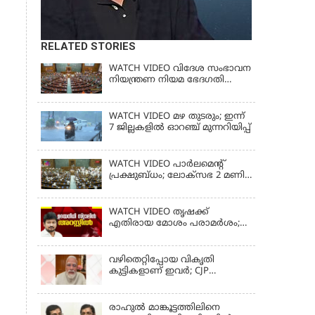
RELATED STORIES
WATCH VIDEO വിദേശ സംഭാവന
നിയന്ത്രണ നിയമ ഭേദഗതി
ബില്ലില്‍ ഇളവിന് തയ്യറായി
കേന്ദ്ര സര്‍ക്കാര്‍
WATCH VIDEO മഴ തുടരും; ഇന്ന്
7 ജില്ലകളിൽ ഓറഞ്ച് മുന്നറിയിപ്പ്
WATCH VIDEO പാർലമെൻ്റ്
പ്രക്ഷുബ്ധം; ലോക്സഭ 2 മണി
വരെ പിരിഞ്ഞു
WATCH VIDEO തൃഷക്ക്
എതിരായ മോശം പരാമര്‍ശം;
ഉദയനിധി സ്റ്റാലിൻ അറസ്റ്റിൽ
വഴിതെറ്റിപ്പോയ വികൃതി
കുട്ടികളാണ് ഇവര്‍; CJP
സമരത്തിനിടെയിലെ
അധിക്ഷേപ പരാമര്‍ശങ്ങളിൽ
മോദി
രാഹുല്‍ മാങ്കൂട്ടത്തിലിനെ