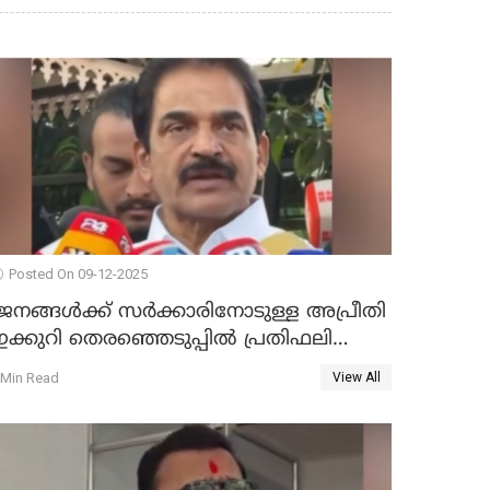
Posted On 09-12-2025
ജനങ്ങള്‍ക്ക് സര്‍ക്കാരിനോടുള്ള അപ്രീതി
ക്കുറി തെരഞ്ഞെടുപ്പില്‍ പ്രതിഫലിക്കും';
കെ.സി വേണുഗോപാല്‍ WATCH VIDEO
 Min Read
View All