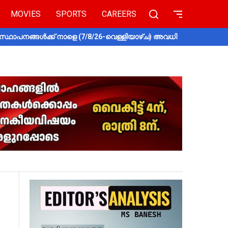
MOVIES
SPORTS
CAREERS
സ്ഥാപനങ്ങൾക്ക് നാളെ (7/8/26-വെള്ളിയാഴ്ച) അവധി
തൃശൂരിൽ