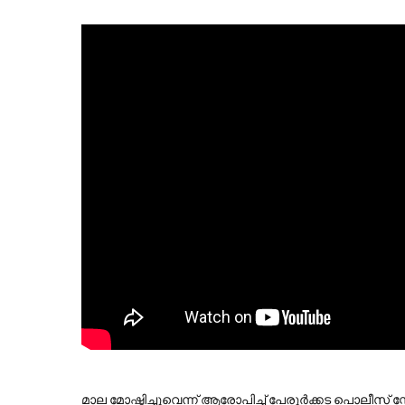
മാല മോഷ്ടിച്ചുവെന്ന് ആരോപിച്ച് പേരൂര്‍ക്കട പൊലീസ് സ്