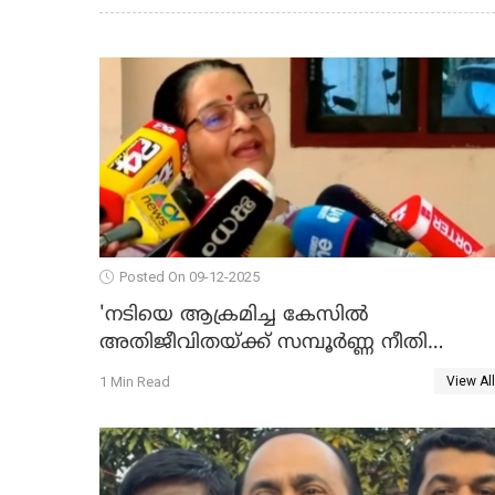
Posted On 09-12-2025
'നടിയെ ആക്രമിച്ച കേസില്‍
അതിജീവിതയ്ക്ക് സമ്പൂര്‍ണ്ണ നീതി
ലഭിച്ചില്ല'; ഉമ തോമസ് MLA WATCH VIDE
1 Min Read
View All