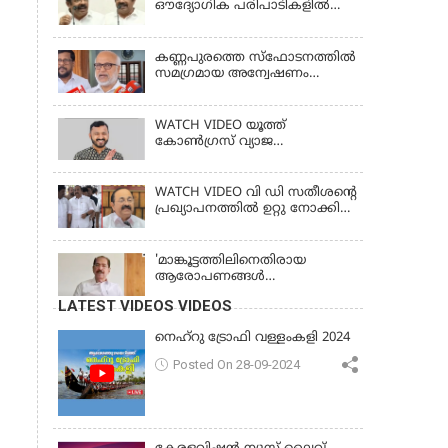
ഔദ്യോഗിക പരിപാടികളില്‍
പങ്കെടുക്കാന്‍ സമ്മതിക്കില്ല; സി
കൃഷ്ണകുമാര്‍
കണ്ണപുരത്തെ സ്‌ഫോടനത്തില്‍
സമഗ്രമായ അന്വേഷണം
വേണം; എം എ ബേബി
WATCH VIDEO യൂത്ത്
കോൺഗ്രസ് വ്യാജ
തിരിച്ചറിയൽ കാർഡ് കേസ്;
രാഹുൽ മാങ്കൂട്ടത്തിലിനെ
ചോദ്യം ചെയ്യും
WATCH VIDEO വി ഡി സതീശൻ്റെ
പ്രഖ്യാപനത്തിൽ ഉറ്റു നോക്കി
കേരളം
'മാങ്കൂട്ടത്തിലിനെതിരായ
ആരോപണങ്ങള്‍
ഗൗരവതരമാണ്, 'സ്ത്രീകളുടെ
LATEST VIDEOS VIDEOS
ആത്മാഭിമാനവും മാന്യതയും
സംരക്ഷിക്കും'
നെഹ്‌റു ട്രോഫി വള്ളംകളി 2024
Posted On 28-09-2024