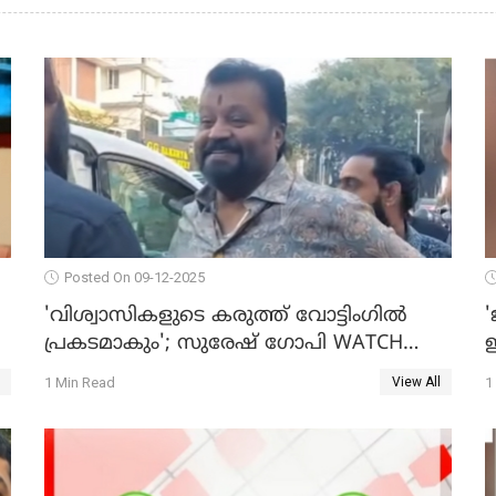
Posted On 09-12-2025
'വിശ്വാസികളുടെ കരുത്ത് വോട്ടിംഗില്‍
'
പ്രകടമാകും'; സുരേഷ് ഗോപി WATCH
ഇ
O
VIDEO
1 Min Read
1
View All