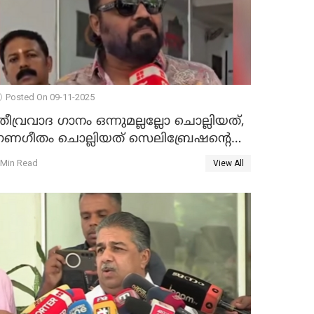
Posted On 09-11-2025
തീവ്രവാദ ഗാനം ഒന്നുമല്ലല്ലോ ചൊല്ലിയത്,
ഗണഗീതം ചൊല്ലിയത് സെലിബ്രേഷന്റെ
ഭാഗം'; സുരേഷ് ഗോപി WATCH VIDEO
 Min Read
View All