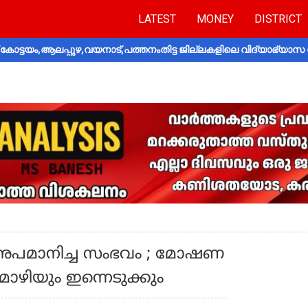
LATEST
MONEY
DISTRICT
ോട്ടയം,ആലപ്പുഴ,വയനാട്,പത്തനംതിട്ട ജില്ലകളിലെ വിദ്യാഭ്യാസ 
െ അപമാനിച്ച സംഭവം ; മോഷണ
ൊഴിയും ഇന്നെടുക്കും