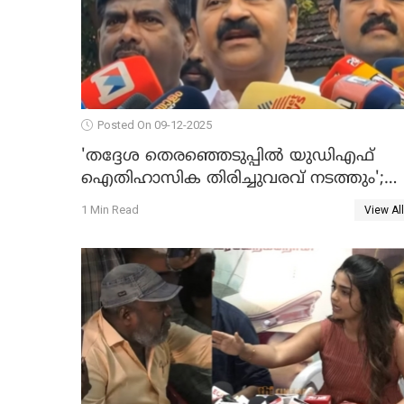
Posted On 09-12-2025
'തദ്ദേശ തെരഞ്ഞെടുപ്പില്‍ യുഡിഎഫ്
ഐതിഹാസിക തിരിച്ചുവരവ് നടത്തും';
വിഡി സതീശന്‍ WATCH VIDEO
1 Min Read
View All