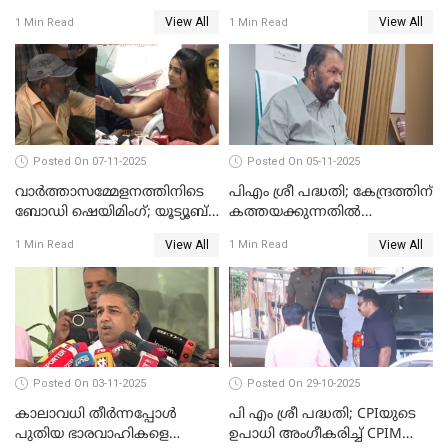
ഭീഷണിപ്പെടുത്തി CPIM
ചൊല്ലിയത് സെലിബ്രേഷന്റെ
View All
View All
1 Min Read
1 Min Read
WATCH VIDEO
ഭാഗം'; സുരേഷ് ഗോപി WATCH
VIDEO
Posted On 07-11-2025
Posted On 05-11-2025
വാർത്താസമ്മേളനത്തിനിടെ
പിഎം ശ്രീ പദ്ധതി; കേന്ദ്രത്തിന്
ബോഡി ഷെയിമിംഗ്; യൂട്യൂബ്
കത്തയക്കുന്നതില്‍
വ്ളോഗർക്ക് ചുട്ട
കാലതാമസമില്ല;
View All
View All
1 Min Read
1 Min Read
മറുപടിയുമായി ഗൗരി കിഷന്‍
വി.ശിവന്‍കുട്ടി WATCH VIDEO
WATCH VIDEO
Posted On 03-11-2025
Posted On 29-10-2025
കാലാവധി തീര്‍ന്നപ്പോള്‍
പി എം ശ്രീ പദ്ധതി; CPIയുടെ
പുതിയ ഭാരവാഹികളെ
ഉപാധി അംഗീകരിച്ച് CPIM