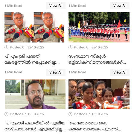
തീരുമാനിച്ചു'; സജി ചെറിയാന്‍
WATCH VIDEO
View All
View All
1 Min Read
1 Min Read
WATCH VIDEO
Posted On 22-10-2025
Posted On 22-10-2025
പി എം ശ്രീ പദ്ധതി
സംസ്ഥാന സ്‌കൂള്‍
കേരളത്തില്‍ നടപ്പാക്കില്ല;
ഒളിമ്പിക്‌സ് മത്സരങ്ങള്‍ക്ക്
ബിനോയ് വിശ്വം WATCH
ഇന്ന് തുടക്കം WATCH VIDEO
View All
View All
1 Min Read
1 Min Read
VIDEO
Posted On 19-10-2025
Posted On 18-10-2025
'പിഎംശ്രീ പദ്ധതിയില്‍ പുതിയ
'ചെന്താമരയെ ഒരു
അഭിപ്രായങ്ങള്‍ എടുത്തിട്ടില്ല';
കാരണവശാലും പുറത്ത്