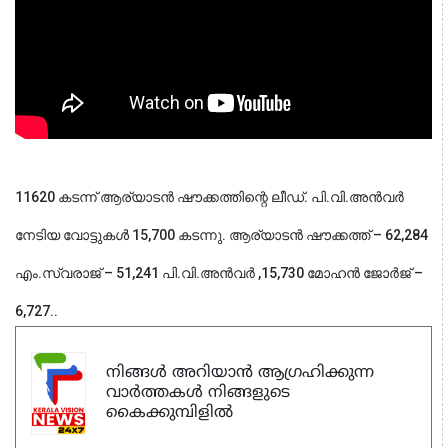
11620 കടന്ന് ആര്യാടൻ ഷൗക്കത്തിന്റെ ലീഡ്. പി.വി.അൻവർ
നേടിയ വോട്ടുകൾ 15,700 കടന്നു. ആര്യാടൻ ഷൗക്കത്ത് – 62,284
എം.സ്വരാജ് – 51,241 പി.വി.അൻവർ ,15,730 മോഹൻ ജോർജ് –
6,727..
നിങ്ങൾ അറിയാൻ ആഗ്രഹിക്കുന്ന
വാർത്തകൾ നിങ്ങളുടെ
കൈക്കുമ്പിളിൽ