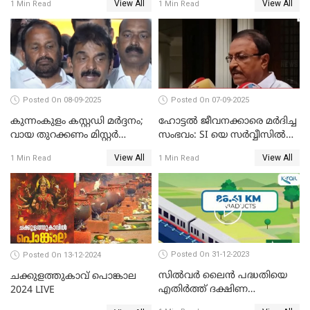
View All
View All
1 Min Read
1 Min Read
സദസ്സ്
സന്ദേശവുമായി ജസ്റ്റിസ് ബി.
സുദര്‍ശന്‍ റെഡ്ഡി
Posted On 08-09-2025
Posted On 07-09-2025
കുന്നംകുളം കസ്റ്റഡി മര്‍ദ്ദനം;
ഹോട്ടൽ ജീവനക്കാരെ മർദിച്ച
വായ തുറക്കണം മിസ്റ്റര്‍
സംഭവം: SI യെ സർവ്വീസിൽ
പിണറായി; കെസി
നിന്ന് പുറത്താക്കണമെന്ന് കെ
View All
View All
1 Min Read
1 Min Read
വേണുഗോപാൽ
പി ഔസേപ്പ്
Posted On 31-12-2023
Posted On 13-12-2024
സില്‍വര്‍ ലൈന്‍ പദ്ധതിയെ
ചക്കുളത്തുകാവ് പൊങ്കാല
എതിര്‍ത്ത് ദക്ഷിണ
2024 LIVE
റെയില്‍വേ