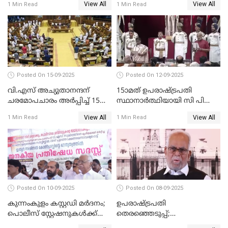
View All
View All
1 Min Read
1 Min Read
വാങ്ങി നൽകേണ്ട സാഹചര്യം
ഇല്ല'; വീണ ജോർജ് WATCH
VIDEO
Posted On 15-09-2025
Posted On 12-09-2025
വി.എസ് അച്യുതാനന്ദന്
15ാമത് ഉപരാഷ്ട്രപതി
ചരമോപചാരം അർപ്പിച്ച് 15-ാം
സ്ഥാനാര്‍ത്ഥിയായി സി പി
നിയമസഭയുടെ 14-ാം
രാധാകൃഷ്ണന്‍
View All
View All
1 Min Read
1 Min Read
സമ്മേളനത്തിന് തുടക്കം
സത്യപ്രതിജ്ഞ ചെയ്തു
WATCH VIDEO
WATCH VIDEO
Posted On 10-09-2025
Posted On 08-09-2025
കുന്നംകുളം കസ്റ്റഡി മര്‍ദനം;
ഉപരാഷ്ട്രപതി
പൊലീസ് സ്റ്റേഷനുകൾക്ക്
തെരഞ്ഞെടുപ്പ്;
മുന്നിൽ ജനകീയ പ്രതിഷേധ
വോട്ടഭ്യര്‍ത്ഥിച്ച് വീഡിയോ