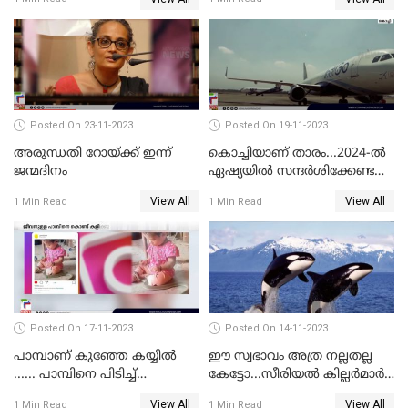
Posted On 23-11-2023
Posted On 19-11-2023
അരുന്ധതി റോയ്ക്ക് ഇന്ന്
കൊച്ചിയാണ് താരം...2024-ല്‍
ജന്മദിനം
ഏഷ്യയില്‍ സന്ദര്‍ശിക്കേണ്ട
ഏറ്റവും മികച്ച സ്ഥലങ്ങളില്‍
View All
View All
1 Min Read
1 Min Read
കൊച്ചിയും
Posted On 17-11-2023
Posted On 14-11-2023
പാമ്പാണ് കുഞ്ഞേ കയ്യില്‍
ഈ സ്വഭാവം അത്ര നല്ലതല്ല
...... പാമ്പിനെ പിടിച്ച്
കേട്ടോ...സീരിയല്‍ കില്ലര്‍മാര്‍
കളിക്കുന്ന പിഞ്ചുകുഞ്ഞ്;
വരെ തോറ്റുപോന്ന
View All
View All
1 Min Read
1 Min Read