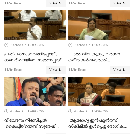
View All
View All
1 Min Read
1 Min Read
ജയശങ്കര്‍
Posted On 19-09-2025
Posted On 18-09-2025
പ്രതിപക്ഷം ഇറങ്ങിപ്പോയി;
'പാൽ വില കൂടും, വർധന
ശബരിമലയിലെ സ്വർണപ്പാളി
ക്ഷീര കർഷകർക്ക്
വിവാദം, അടിയന്തര
പ്രയോജനപ്പെടുന്ന രീതിയിൽ';
View All
View All
1 Min Read
1 Min Read
പ്രമേയത്തിന് അനുമതിയില്ല
ജെ ചിഞ്ചുറാണി
WATCH VIDEO
Posted On 17-09-2025
Posted On 16-09-2025
നിവേദനം നിരസിച്ചത്
'ആരോഗ്യ ഇൻഷുൻറസ്
'കൈപ്പിഴ'യെന്ന് സുരേഷ്
സ്കീമിൽ ഉൾപ്പെട്ട രോഗികൾ
ഗോപി
ചികിത്സ ഉപകരണങ്ങൾ