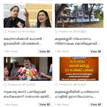
അറുപത്തി ആറ്‌ അമ്മമാരുടെ
നിബന്ധനകൾ അറിയാം
അരങ്ങേറ്റം
Posted On 30-10-2023
Posted On 30-10-2023
കേന്ദ്രസര്‍ക്കാര്‍ ഫോണ്‍ -
കളമശ്ശേരി സ്ഫോടനം;
ഇമെയില്‍ വിവരങ്ങള്‍
നിർണായക മൊഴിയുമായി
ചോര്‍ത്തുന്നു; പരാതിയുമായി
മാർട്ടിൻ്റെ ഭാര്യ; ഫോൺ
View All
View All
1 Min Read
1 Min Read
പ്രതിപക്ഷ നേതാക്കള്‍
കോൾ വിവരങ്ങൾ തേടി
പൊലീസ്
Posted On 30-10-2023
Posted On 28-10-2023
സ്വകാര്യ ബസ് പണിമുടക്ക്
കളമശ്ശേരിയിൽ പ്രാർത്ഥനാ
ഭാഗികമെന്ന് ഗതാഗത മന്ത്രി
ഹാളിൽ ഉഗ്രസ്‌ഫോടനം;
ആന്റണി രാജു
ഒരാൾ മരിച്ചു, നിരവധി
View All
View All
1 Min Read
1 Min Read
പേരുടെ നില ഗുരുതരം