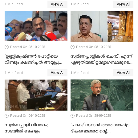
അന്വേഷണം നടത്താന്‍
നിയമസഭയില്‍ ഉന്നയിച്ച്
View All
View All
1 Min Read
1 Min Read
ഉത്തരവിട്ട് ഹൈക്കോടതി
പ്രതിപക്ഷം WATCH VIDEO
WATCH VIDEO
Posted On 08-10-2025
Posted On 08-10-2025
'ഉണ്ണികൃഷ്ണന്‍ പോറ്റിയെ
സ്വർണപ്പാളികൾ ചെമ്പ്, എന്ന്
വീണ്ടും ക്ഷണിച്ചത് അയ്യപ്പ
എഴുതിയത് ഉദ്യോഗസ്ഥരുടെ
വിഗ്രഹം
കള്ളക്കളിയാണ്;
View All
View All
1 Min Read
1 Min Read
അടിച്ചുമാറ്റാനാണെന്ന്
ടി.കെ.രാജഗോപാല്‍
സംശയമുണ്ട്'; വി ഡി
സതീശൻ
Posted On 06-10-2025
Posted On 28-09-2025
സ്വർണപ്പാളി വിവാദം;
'പാക്കിസ്ഥാന്‍ അന്താരാഷ്ട്ര
സഭയിൽ ബഹളം
ഭീകരവാദത്തിന്റെ
പ്രഭവകേന്ദ്രം'; ഡോ എസ്