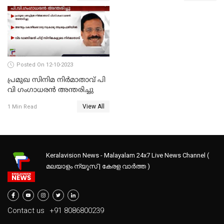
Posted On 12-10-2023
പ്രമുഖ സിനിമ നിർമാതാവ് പി
വി ഗംഗാധരൻ അന്തരിച്ചു
View All
1 Min Read
Keralavision News - Malayalam 24x7 Live News Channel (
മലയാളം ന്യൂസ് | കേരള വാർത്ത )
Contact us
+91 8086800239