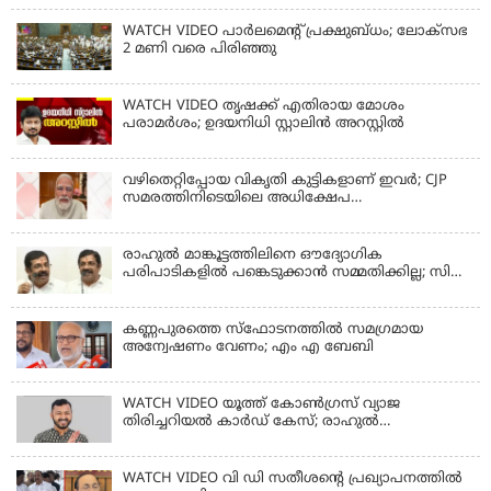
WATCH VIDEO പാർലമെൻ്റ് പ്രക്ഷുബ്ധം; ലോക്സഭ
2 മണി വരെ പിരിഞ്ഞു
WATCH VIDEO തൃഷക്ക് എതിരായ മോശം
പരാമര്‍ശം; ഉദയനിധി സ്റ്റാലിൻ അറസ്റ്റിൽ
വഴിതെറ്റിപ്പോയ വികൃതി കുട്ടികളാണ് ഇവര്‍; CJP
സമരത്തിനിടെയിലെ അധിക്ഷേപ
പരാമര്‍ശങ്ങളിൽ മോദി
രാഹുല്‍ മാങ്കൂട്ടത്തിലിനെ ഔദ്യോഗിക
പരിപാടികളില്‍ പങ്കെടുക്കാന്‍ സമ്മതിക്കില്ല; സി
കൃഷ്ണകുമാര്‍
കണ്ണപുരത്തെ സ്‌ഫോടനത്തില്‍ സമഗ്രമായ
അന്വേഷണം വേണം; എം എ ബേബി
WATCH VIDEO യൂത്ത് കോൺഗ്രസ് വ്യാജ
തിരിച്ചറിയൽ കാർഡ് കേസ്; രാഹുൽ
മാങ്കൂട്ടത്തിലിനെ ചോദ്യം ചെയ്യും
WATCH VIDEO വി ഡി സതീശൻ്റെ പ്രഖ്യാപനത്തിൽ