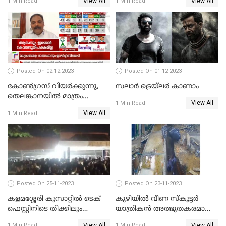
View All
View All
1 Min Read
1 Min Read
ആരോപണത്തിൽ
നടപടികളുമായി ഡിജിപി
അന്വേഷണം
Posted On 02-12-2023
Posted On 01-12-2023
കോണ്‍ഗ്രസ് വിയര്‍ക്കുന്നു,
സലാര്‍ ട്രെയ്‌ലർ കാണാം
തെലങ്കാനയില്‍ മാത്രം
View All
1 Min Read
കോണ്‍ഗ്രസ്
View All
1 Min Read
Posted On 25-11-2023
Posted On 23-11-2023
കളമശ്ശേരി കുസാറ്റില്‍ ടെക്
കുഴിയിൽ വീണ സ്കൂട്ടർ
ഫെസ്റ്റിനിടെ തിക്കിലും
യാത്രികൻ അത്ഭുതകരമായി
തിരക്കിലുംപെട്ട് 4 മരണം
രക്ഷപ്പെട്ടു
View All
View All
1 Min Read
1 Min Read