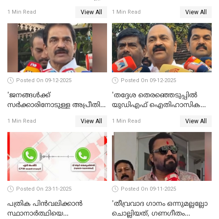
നീതി ലഭിച്ചില്ല'; ഉമ തോമസ്
സുരേഷ് ഗോപി WATCH VIDEO
View All
View All
1 Min Read
1 Min Read
MLA WATCH VIDEO
Posted On 09-12-2025
Posted On 09-12-2025
'ജനങ്ങള്‍ക്ക്
'തദ്ദേശ തെരഞ്ഞെടുപ്പില്‍
സര്‍ക്കാരിനോടുള്ള അപ്രീതി
യുഡിഎഫ് ഐതിഹാസിക
ഇക്കുറി തെരഞ്ഞെടുപ്പില്‍
തിരിച്ചുവരവ് നടത്തും'; വിഡി
View All
View All
1 Min Read
1 Min Read
പ്രതിഫലിക്കും'; കെ.സി
സതീശന്‍ WATCH VIDEO
വേണുഗോപാല്‍ WATCH
VIDEO
Posted On 23-11-2025
Posted On 09-11-2025
പത്രിക പിന്‍വലിക്കാന്‍
'തീവ്രവാദ ഗാനം ഒന്നുമല്ലല്ലോ
സ്ഥാനാര്‍ത്ഥിയെ
ചൊല്ലിയത്, ഗണഗീതം