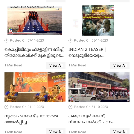
വൈറലായി വീഡിയോ
ഓര്‍ക്കകളുടെ സ്വഭാവരീതി
Posted On 07-11-2023
Posted On 03-11-2023
കൊച്ചിയിലും ഫ്‌ളോട്ടിങ് ബീച്ച്;
INDIAN 2 TEASER |
തിരമാലകള്‍ക്ക് മുകളിലൂടെ
നെടുമുടിയേയും
ഇനി കൊച്ചിക്കാരും
വിവേകിനേയും വീണ്ടും
View All
View All
1 Min Read
1 Min Read
കാണാം; ഇന്ത്യൻ 2 ടീസർ
പുറത്ത്
Posted On 01-11-2023
Posted On 31-10-2023
നൃത്തം കൊണ്ട് പ്രായത്തെ
കരുവന്നൂർ കേസ്;
തോല്‍പ്പിച്ച
നിക്ഷേപകർക്ക് പണം
അമ്മമാര്‍;വിസ്മയമായി
പിൻവലിക്കാൻ അവസരം;
View All
View All
1 Min Read
1 Min Read