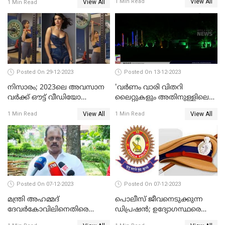
View All
1 Min Read
View All
1 Min Read
Posted On 29-12-2023
Posted On 13-12-2023
നിസാരം; 2023ലെ അവസാന
'വര്‍ണം വാരി വിതറി
വർക്ക് ഔട്ട് വീഡിയോ
ലൈറ്റുകളും അതിനുള്ളിലെ
പങ്കുവച്ച് സാമന്ത
സൗഹൃദവും'
View All
View All
1 Min Read
1 Min Read
അണിഞ്ഞൊരുങ്ങി എസ് ബി
കോളേജ് മൈതാനം
Posted On 07-12-2023
Posted On 07-12-2023
മന്ത്രി അഹമ്മദ്
പൊലീസ് ജീവനെടുക്കുന്ന
ദേവർകോവിലിനെതിരെ
ഡിപ്രഷൻ; ഉദ്യോഗസ്ഥരെ
സാമ്പത്തികതട്ടിപ്പ്
സംരക്ഷിക്കാൻ