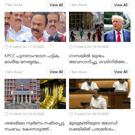
കെ രാജന്‍ WATCH VIDEO
വിടരുതെന്നും പ്രതിയെ
View All
View All
1 Min Read
1 Min Read
തങ്ങള്‍ക്ക് ഭയമാണ്';
സജിതയുടെ പെണ്‍മക്കള്‍
WATCH VIDEO
Posted On 17-10-2025
Posted On 13-10-2025
KPCC പുനഃസംഘടന പട്ടിക,
ഗാസയില്‍ യുദ്ധം
ദേശീയ നേതൃത്വം
അവസാനിച്ചു, വെടിനിര്‍ത്തല്‍
ചേര്‍ന്നെടുത്ത തീരുമാനം; വി
തുടരും WATCH VIDEO
View All
View All
1 Min Read
1 Min Read
ഡി സതീശന്‍ WATCH VIDEO
Posted On 10-10-2025
Posted On 09-10-2025
ശബരിമല സ്വര്‍ണം നഷ്ടപ്പെട്ട
മുഖ്യമന്ത്രിയുടെ ബോഡി
സംഭവം; കേസെടുത്ത്
ഷെയിമിങ് പരാമര്‍ശം