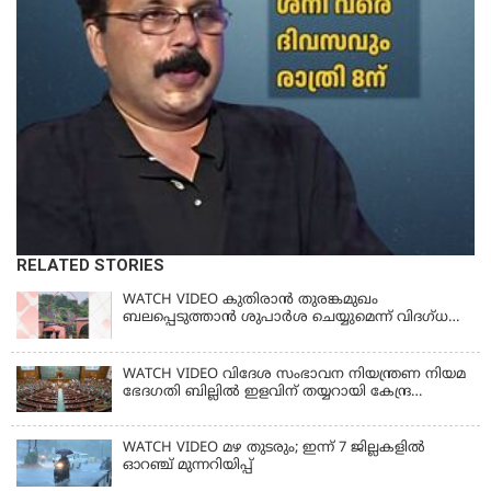
RELATED STORIES
WATCH VIDEO കുതിരാൻ തുരങ്കമുഖം
ബലപ്പെടുത്താൻ ശുപാർശ ചെയ്യുമെന്ന് വിദഗ്ധ
സമിതി
WATCH VIDEO വിദേശ സംഭാവന നിയന്ത്രണ നിയമ
ഭേദഗതി ബില്ലില്‍ ഇളവിന് തയ്യറായി കേന്ദ്ര
സര്‍ക്കാര്‍
WATCH VIDEO മഴ തുടരും; ഇന്ന് 7 ജില്ലകളിൽ
ഓറഞ്ച് മുന്നറിയിപ്പ്