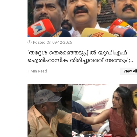
Posted On 09-12-2025
'തദ്ദേശ തെരഞ്ഞെടുപ്പില്‍ യുഡിഎഫ്
ഐതിഹാസിക തിരിച്ചുവരവ് നടത്തും';
വിഡി സതീശന്‍ WATCH VIDEO
1 Min Read
View All