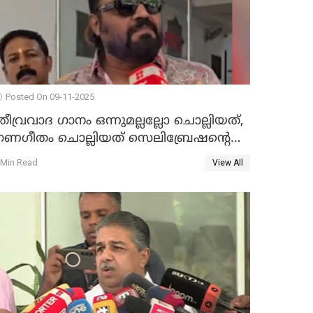
Posted On 09-11-2025
തീവ്രവാദ ഗാനം ഒന്നുമല്ലല്ലോ ചൊല്ലിയത്,
ഗണഗീതം ചൊല്ലിയത് സെലിബ്രേഷന്റെ
ഭാഗം'; സുരേഷ് ഗോപി WATCH VIDEO
 Min Read
View All