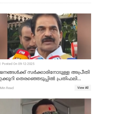
Posted On 09-12-2025
ജനങ്ങള്‍ക്ക് സര്‍ക്കാരിനോടുള്ള അപ്രീതി
ക്കുറി തെരഞ്ഞെടുപ്പില്‍ പ്രതിഫലിക്കും';
കെ.സി വേണുഗോപാല്‍ WATCH VIDEO
 Min Read
View All