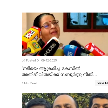
Posted On 09-12-2025
'നടിയെ ആക്രമിച്ച കേസില്‍
അതിജീവിതയ്ക്ക് സമ്പൂര്‍ണ്ണ നീതി
ലഭിച്ചില്ല'; ഉമ തോമസ് MLA WATCH VIDE
1 Min Read
View All