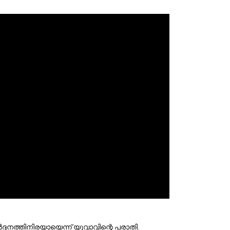
ര്‍ദ്ദനത്തിനിരയായെന്ന് യുവാവിന്റെ പരാതി.