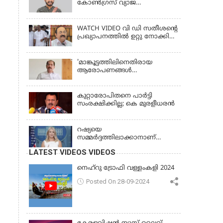
കോൺഗ്രസ് വ്യാജ
തിരിച്ചറിയൽ കാർഡ് കേസ്;
രാഹുൽ മാങ്കൂട്ടത്തിലിനെ
ചോദ്യം ചെയ്യും
WATCH VIDEO വി ഡി സതീശൻ്റെ
പ്രഖ്യാപനത്തിൽ ഉറ്റു നോക്കി
കേരളം
'മാങ്കൂട്ടത്തിലിനെതിരായ
ആരോപണങ്ങള്‍
ഗൗരവതരമാണ്, 'സ്ത്രീകളുടെ
ആത്മാഭിമാനവും മാന്യതയും
സംരക്ഷിക്കും'
കുറ്റാരോപിതനെ പാര്‍ട്ടി
സംരക്ഷിക്കില്ല; കെ മുരളീധരന്‍
റഷ്യയെ
സമ്മര്‍ദ്ദത്തിലാക്കാനാണ്
ഇന്ത്യക്കെതിരെ അധിക തീരുവ
LATEST VIDEOS VIDEOS
ചുമത്തിയത്; കരോലിന്‍ ലെവിറ്റ്
നെഹ്‌റു ട്രോഫി വള്ളംകളി 2024
Posted On 28-09-2024