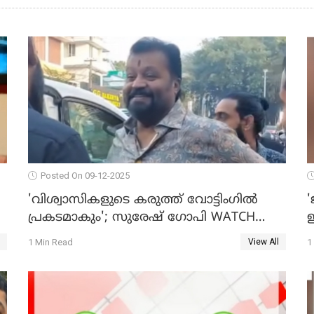
Posted On 09-12-2025
'വിശ്വാസികളുടെ കരുത്ത് വോട്ടിംഗില്‍
'
പ്രകടമാകും'; സുരേഷ് ഗോപി WATCH
ഇ
O
VIDEO
1 Min Read
1
View All