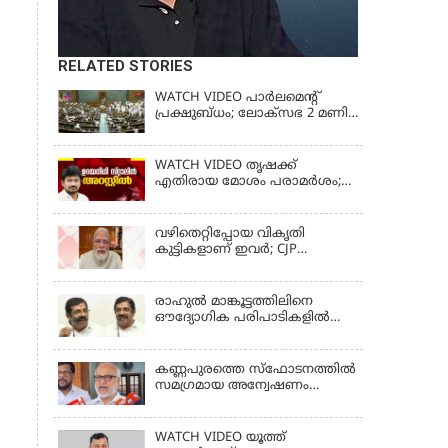
RELATED STORIES
WATCH VIDEO പാർലമെൻ്റ്
പ്രക്ഷുബ്ധം; ലോക്സഭ 2 മണി
വരെ പിരിഞ്ഞു
WATCH VIDEO തൃഷക്ക്
എതിരായ മോശം പരാമര്‍ശം;
ഉദയനിധി സ്റ്റാലിൻ അറസ്റ്റിൽ
വഴിതെറ്റിപ്പോയ വികൃതി
കുട്ടികളാണ് ഇവര്‍; CJP
സമരത്തിനിടെയിലെ
അധിക്ഷേപ പരാമര്‍ശങ്ങളിൽ
മോദി
രാഹുല്‍ മാങ്കൂട്ടത്തിലിനെ
ഔദ്യോഗിക പരിപാടികളില്‍
പങ്കെടുക്കാന്‍ സമ്മതിക്കില്ല; സി
കൃഷ്ണകുമാര്‍
കണ്ണപുരത്തെ സ്‌ഫോടനത്തില്‍
സമഗ്രമായ അന്വേഷണം
വേണം; എം എ ബേബി
WATCH VIDEO യൂത്ത്