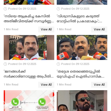
Posted On 09-12-2025
Posted On 09-12-2025
'നടിയെ ആക്രമിച്ച കേസില്‍
'വിശ്വാസികളുടെ കരുത്ത്
അതിജീവിതയ്ക്ക് സമ്പൂര്‍ണ്ണ
വോട്ടിംഗില്‍ പ്രകടമാകും';
നീതി ലഭിച്ചില്ല'; ഉമ തോമസ്
സുരേഷ് ഗോപി WATCH VIDEO
View All
View All
1 Min Read
1 Min Read
MLA WATCH VIDEO
Posted On 09-12-2025
Posted On 09-12-2025
'ജനങ്ങള്‍ക്ക്
'തദ്ദേശ തെരഞ്ഞെടുപ്പില്‍
സര്‍ക്കാരിനോടുള്ള അപ്രീതി
യുഡിഎഫ് ഐതിഹാസിക
ഇക്കുറി തെരഞ്ഞെടുപ്പില്‍
തിരിച്ചുവരവ് നടത്തും'; വിഡി
View All
View All
1 Min Read
1 Min Read
പ്രതിഫലിക്കും'; കെ.സി
സതീശന്‍ WATCH VIDEO
വേണുഗോപാല്‍ WATCH
VIDEO