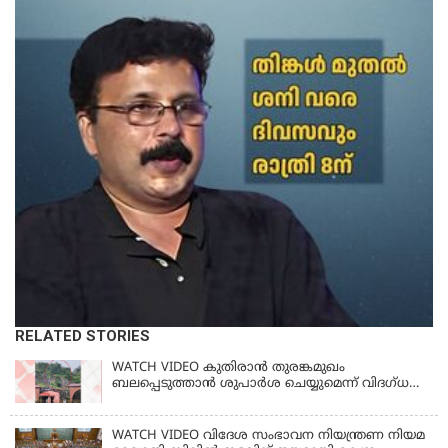
RELATED STORIES
WATCH VIDEO കുതിരാൻ തുരങ്കമുഖം
ബലപ്പെടുത്താൻ ശുപാർശ ചെയ്യുമെന്ന് വിദഗ്ധ
സമിതി
WATCH VIDEO വിദേശ സംഭാവന നിയന്ത്രണ നിയമ