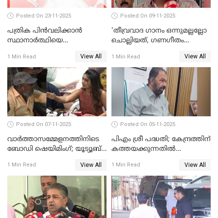
Posted On 23-11-2025
Posted On 09-11-2025
പത്രിക പിന്‍വലിക്കാന്‍
'തീവ്രവാദ ഗാനം ഒന്നുമല്ലല്ലോ
സ്ഥാനാര്‍ത്ഥിയെ
ചൊല്ലിയത്, ഗണഗീതം
ഭീഷണിപ്പെടുത്തി CPIM
ചൊല്ലിയത് സെലിബ്രേഷന്റെ
View All
View All
1 Min Read
1 Min Read
WATCH VIDEO
ഭാഗം'; സുരേഷ് ഗോപി WATCH
VIDEO
Posted On 07-11-2025
Posted On 05-11-2025
വാർത്താസമ്മേളനത്തിനിടെ
പിഎം ശ്രീ പദ്ധതി; കേന്ദ്രത്തിന്
ബോഡി ഷെയിമിംഗ്; യൂട്യൂബ്
കത്തയക്കുന്നതില്‍
വ്ളോഗർക്ക് ചുട്ട
കാലതാമസമില്ല;
View All
View All
1 Min Read
1 Min Read
മറുപടിയുമായി ഗൗരി കിഷന്‍
വി.ശിവന്‍കുട്ടി WATCH VIDEO
WATCH VIDEO