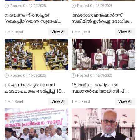
Posted On 17-09-2025
Posted On 16-09-2025
നിവേദനം നിരസിച്ചത്
'ആരോഗ്യ ഇൻഷുൻറസ്
'കൈപ്പിഴ'യെന്ന് സുരേഷ്
സ്കീമിൽ ഉൾപ്പെട്ട രോഗികൾ
ഗോപി
ചികിത്സ ഉപകരണങ്ങൾ
View All
View All
1 Min Read
1 Min Read
വാങ്ങി നൽകേണ്ട സാഹചര്യം
ഇല്ല'; വീണ ജോർജ് WATCH
VIDEO
Posted On 15-09-2025
Posted On 12-09-2025
വി.എസ് അച്യുതാനന്ദന്
15ാമത് ഉപരാഷ്ട്രപതി
ചരമോപചാരം അർപ്പിച്ച് 15-ാം
സ്ഥാനാര്‍ത്ഥിയായി സി പി
നിയമസഭയുടെ 14-ാം
രാധാകൃഷ്ണന്‍
View All
View All
1 Min Read
1 Min Read
സമ്മേളനത്തിന് തുടക്കം
സത്യപ്രതിജ്ഞ ചെയ്തു
WATCH VIDEO
WATCH VIDEO