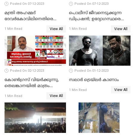
Posted On 07-12-2023
Posted On 07-12-2023
മന്ത്രി അഹമ്മദ്
പൊലീസ് ജീവനെടുക്കുന്ന
ദേവർകോവിലിനെതിരെ
ഡിപ്രഷൻ; ഉദ്യോഗസ്ഥരെ
സാമ്പത്തികതട്ടിപ്പ്
സംരക്ഷിക്കാൻ
View All
View All
1 Min Read
1 Min Read
ആരോപണത്തിൽ
നടപടികളുമായി ഡിജിപി
അന്വേഷണം
Posted On 02-12-2023
Posted On 01-12-2023
കോണ്‍ഗ്രസ് വിയര്‍ക്കുന്നു,
സലാര്‍ ട്രെയ്‌ലർ കാണാം
തെലങ്കാനയില്‍ മാത്രം
View All
1 Min Read
കോണ്‍ഗ്രസ്
View All
1 Min Read