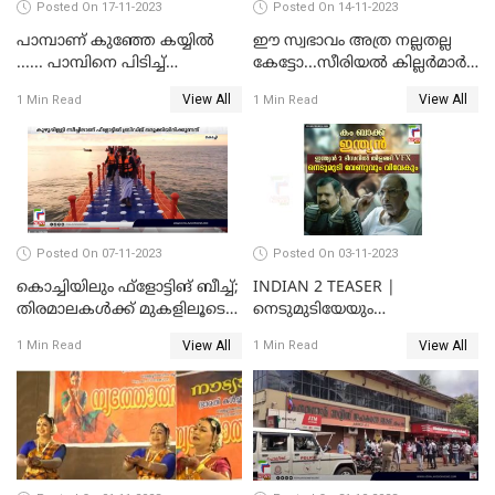
Posted On 17-11-2023
Posted On 14-11-2023
പാമ്പാണ് കുഞ്ഞേ കയ്യില്‍
ഈ സ്വഭാവം അത്ര നല്ലതല്ല
...... പാമ്പിനെ പിടിച്ച്
കേട്ടോ...സീരിയല്‍ കില്ലര്‍മാര്‍
കളിക്കുന്ന പിഞ്ചുകുഞ്ഞ്;
വരെ തോറ്റുപോന്ന
View All
View All
1 Min Read
1 Min Read
വൈറലായി വീഡിയോ
ഓര്‍ക്കകളുടെ സ്വഭാവരീതി
Posted On 07-11-2023
Posted On 03-11-2023
കൊച്ചിയിലും ഫ്‌ളോട്ടിങ് ബീച്ച്;
INDIAN 2 TEASER |
തിരമാലകള്‍ക്ക് മുകളിലൂടെ
നെടുമുടിയേയും
ഇനി കൊച്ചിക്കാരും
വിവേകിനേയും വീണ്ടും
View All
View All
1 Min Read
1 Min Read
കാണാം; ഇന്ത്യൻ 2 ടീസർ
പുറത്ത്