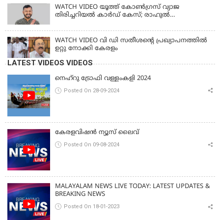
WATCH VIDEO യൂത്ത് കോൺഗ്രസ് വ്യാജ
തിരിച്ചറിയൽ കാർഡ് കേസ്; രാഹുൽ
മാങ്കൂട്ടത്തിലിനെ ചോദ്യം ചെയ്യും
WATCH VIDEO വി ഡി സതീശൻ്റെ പ്രഖ്യാപനത്തിൽ
ഉറ്റു നോക്കി കേരളം
LATEST VIDEOS VIDEOS
നെഹ്‌റു ട്രോഫി വള്ളംകളി 2024
Posted On 28-09-2024
കേരളവിഷൻ ന്യൂസ് ലൈവ്
Posted On 09-08-2024
MALAYALAM NEWS LIVE TODAY: LATEST UPDATES &
BREAKING NEWS
Posted On 18-01-2023