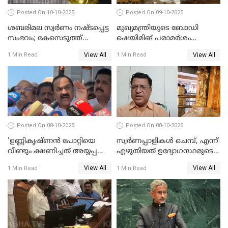
Posted On 10-10-2025
Posted On 09-10-2025
ശബരിമല സ്വര്‍ണം നഷ്ടപ്പെട്ട
മുഖ്യമന്ത്രിയുടെ ബോഡി
സംഭവം; കേസെടുത്ത്
ഷെയിമിങ് പരാമര്‍ശം
അന്വേഷണം നടത്താന്‍
നിയമസഭയില്‍ ഉന്നയിച്ച്
View All
View All
1 Min Read
1 Min Read
ഉത്തരവിട്ട് ഹൈക്കോടതി
പ്രതിപക്ഷം WATCH VIDEO
WATCH VIDEO
Posted On 08-10-2025
Posted On 08-10-2025
'ഉണ്ണികൃഷ്ണന്‍ പോറ്റിയെ
സ്വർണപ്പാളികൾ ചെമ്പ്, എന്ന്
വീണ്ടും ക്ഷണിച്ചത് അയ്യപ്പ
എഴുതിയത് ഉദ്യോഗസ്ഥരുടെ
വിഗ്രഹം
കള്ളക്കളിയാണ്;
View All
View All
1 Min Read
1 Min Read
അടിച്ചുമാറ്റാനാണെന്ന്
ടി.കെ.രാജഗോപാല്‍
സംശയമുണ്ട്'; വി ഡി
സതീശൻ