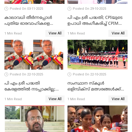
Posted On 03-11-2025
Posted On 29-10-2025
കാലാവധി തീര്‍ന്നപ്പോള്‍
പി എം ശ്രീ പദ്ധതി; CPIയുടെ
പുതിയ ഭാരവാഹികളെ
ഉപാധി അംഗീകരിച്ച് CPIM
തീരുമാനിച്ചു'; സജി ചെറിയാന്‍
WATCH VIDEO
View All
View All
1 Min Read
1 Min Read
WATCH VIDEO
Posted On 22-10-2025
Posted On 22-10-2025
പി എം ശ്രീ പദ്ധതി
സംസ്ഥാന സ്‌കൂള്‍
കേരളത്തില്‍ നടപ്പാക്കില്ല;
ഒളിമ്പിക്‌സ് മത്സരങ്ങള്‍ക്ക്
ബിനോയ് വിശ്വം WATCH
ഇന്ന് തുടക്കം WATCH VIDEO
View All
View All
1 Min Read
1 Min Read
VIDEO