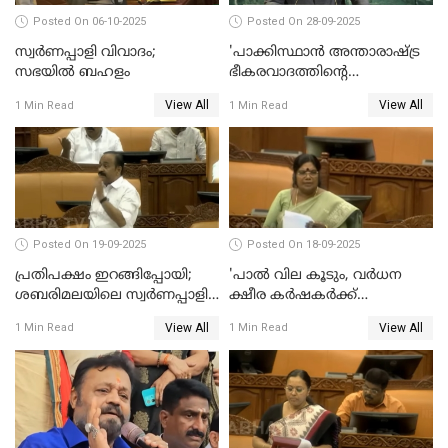
Posted On 06-10-2025
Posted On 28-09-2025
സ്വർണപ്പാളി വിവാദം;
'പാക്കിസ്ഥാന്‍ അന്താരാഷ്ട്ര
സഭയിൽ ബഹളം
ഭീകരവാദത്തിന്റെ
പ്രഭവകേന്ദ്രം'; ഡോ എസ്
View All
View All
1 Min Read
1 Min Read
ജയശങ്കര്‍
Posted On 19-09-2025
Posted On 18-09-2025
പ്രതിപക്ഷം ഇറങ്ങിപ്പോയി;
'പാൽ വില കൂടും, വർധന
ശബരിമലയിലെ സ്വർണപ്പാളി
ക്ഷീര കർഷകർക്ക്
വിവാദം, അടിയന്തര
പ്രയോജനപ്പെടുന്ന രീതിയിൽ';
View All
View All
1 Min Read
1 Min Read
പ്രമേയത്തിന് അനുമതിയില്ല
ജെ ചിഞ്ചുറാണി
WATCH VIDEO