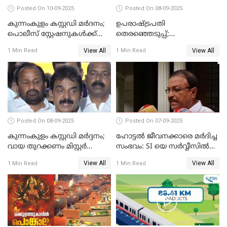
Posted On 10-09-2025
Posted On 08-09-2025
കുന്നംകുളം കസ്റ്റഡി മര്‍ദനം;
ഉപരാഷ്ട്രപതി
പൊലീസ് സ്റ്റേഷനുകൾക്ക്
തെരഞ്ഞെടുപ്പ്;
മുന്നിൽ ജനകീയ പ്രതിഷേധ
വോട്ടഭ്യര്‍ത്ഥിച്ച് വീഡിയോ
View All
View All
1 Min Read
1 Min Read
സദസ്സ്
സന്ദേശവുമായി ജസ്റ്റിസ് ബി.
സുദര്‍ശന്‍ റെഡ്ഡി
Posted On 08-09-2025
Posted On 07-09-2025
കുന്നംകുളം കസ്റ്റഡി മര്‍ദ്ദനം;
ഹോട്ടൽ ജീവനക്കാരെ മർദിച്ച
വായ തുറക്കണം മിസ്റ്റര്‍
സംഭവം: SI യെ സർവ്വീസിൽ
പിണറായി; കെസി
നിന്ന് പുറത്താക്കണമെന്ന് കെ
View All
View All
1 Min Read
1 Min Read
വേണുഗോപാൽ
പി ഔസേപ്പ്