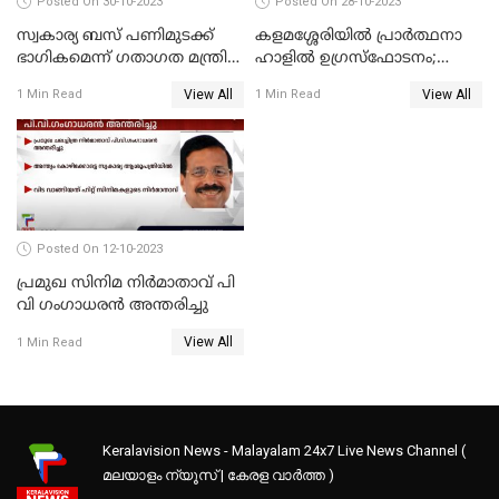
Posted On 30-10-2023
Posted On 28-10-2023
സ്വകാര്യ ബസ് പണിമുടക്ക്
കളമശ്ശേരിയിൽ പ്രാർത്ഥനാ
ഭാഗികമെന്ന് ഗതാഗത മന്ത്രി
ഹാളിൽ ഉഗ്രസ്‌ഫോടനം;
ആന്റണി രാജു
ഒരാൾ മരിച്ചു, നിരവധി
View All
View All
1 Min Read
1 Min Read
പേരുടെ നില ഗുരുതരം
Posted On 12-10-2023
പ്രമുഖ സിനിമ നിർമാതാവ് പി
വി ഗംഗാധരൻ അന്തരിച്ചു
View All
1 Min Read
Keralavision News - Malayalam 24x7 Live News Channel (
മലയാളം ന്യൂസ് | കേരള വാർത്ത )