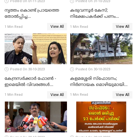
Posted On 01-11-2023
Posted On 31-10-2023
നൃത്തം കൊണ്ട് പ്രായത്തെ
കരുവന്നൂർ കേസ്;
തോല്‍പ്പിച്ച
നിക്ഷേപകർക്ക് പണം
അമ്മമാര്‍;വിസ്മയമായി
പിൻവലിക്കാൻ അവസരം;
View All
View All
1 Min Read
1 Min Read
അറുപത്തി ആറ്‌ അമ്മമാരുടെ
നിബന്ധനകൾ അറിയാം
അരങ്ങേറ്റം
Posted On 30-10-2023
Posted On 30-10-2023
കേന്ദ്രസര്‍ക്കാര്‍ ഫോണ്‍ -
കളമശ്ശേരി സ്ഫോടനം;
ഇമെയില്‍ വിവരങ്ങള്‍
നിർണായക മൊഴിയുമായി
ചോര്‍ത്തുന്നു; പരാതിയുമായി
മാർട്ടിൻ്റെ ഭാര്യ; ഫോൺ
View All
View All
1 Min Read
1 Min Read
പ്രതിപക്ഷ നേതാക്കള്‍
കോൾ വിവരങ്ങൾ തേടി
പൊലീസ്