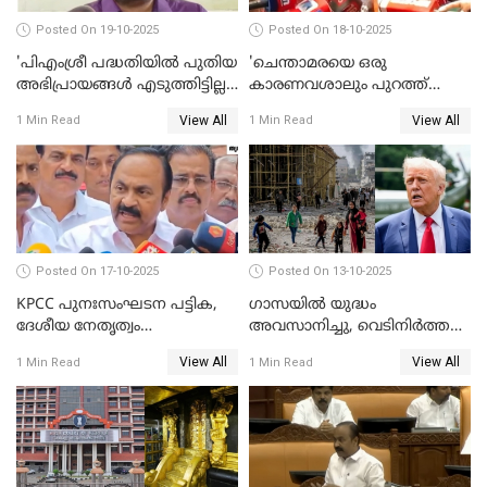
Posted On 19-10-2025
Posted On 18-10-2025
'പിഎംശ്രീ പദ്ധതിയില്‍ പുതിയ
'ചെന്താമരയെ ഒരു
അഭിപ്രായങ്ങള്‍ എടുത്തിട്ടില്ല';
കാരണവശാലും പുറത്ത്
കെ രാജന്‍ WATCH VIDEO
വിടരുതെന്നും പ്രതിയെ
View All
View All
1 Min Read
1 Min Read
തങ്ങള്‍ക്ക് ഭയമാണ്';
സജിതയുടെ പെണ്‍മക്കള്‍
WATCH VIDEO
Posted On 17-10-2025
Posted On 13-10-2025
KPCC പുനഃസംഘടന പട്ടിക,
ഗാസയില്‍ യുദ്ധം
ദേശീയ നേതൃത്വം
അവസാനിച്ചു, വെടിനിര്‍ത്തല്‍
ചേര്‍ന്നെടുത്ത തീരുമാനം; വി
തുടരും WATCH VIDEO
View All
View All
1 Min Read
1 Min Read
ഡി സതീശന്‍ WATCH VIDEO