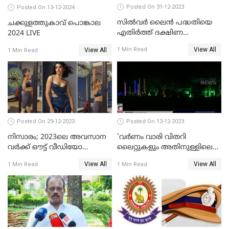
Posted On 31-12-2023
Posted On 13-12-2024
സില്‍വര്‍ ലൈന്‍ പദ്ധതിയെ
ചക്കുളത്തുകാവ് പൊങ്കാല
എതിര്‍ത്ത് ദക്ഷിണ
2024 LIVE
റെയില്‍വേ
View All
1 Min Read
View All
1 Min Read
Posted On 29-12-2023
Posted On 13-12-2023
നിസാരം; 2023ലെ അവസാന
'വര്‍ണം വാരി വിതറി
വർക്ക് ഔട്ട് വീഡിയോ
ലൈറ്റുകളും അതിനുള്ളിലെ
പങ്കുവച്ച് സാമന്ത
സൗഹൃദവും'
View All
View All
1 Min Read
1 Min Read
അണിഞ്ഞൊരുങ്ങി എസ് ബി
കോളേജ് മൈതാനം