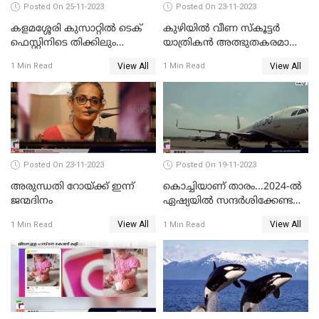
Posted On 25-11-2023
Posted On 23-11-2023
കളമശ്ശേരി കുസാറ്റില്‍ ടെക്
കുഴിയിൽ വീണ സ്കൂട്ടർ
ഫെസ്റ്റിനിടെ തിക്കിലും
യാത്രികൻ അത്ഭുതകരമായി
തിരക്കിലുംപെട്ട് 4 മരണം
രക്ഷപ്പെട്ടു
View All
View All
1 Min Read
1 Min Read
Posted On 23-11-2023
Posted On 19-11-2023
അരുന്ധതി റോയ്ക്ക് ഇന്ന്
കൊച്ചിയാണ് താരം...2024-ല്‍
ജന്മദിനം
ഏഷ്യയില്‍ സന്ദര്‍ശിക്കേണ്ട
ഏറ്റവും മികച്ച സ്ഥലങ്ങളില്‍
View All
View All
1 Min Read
1 Min Read
കൊച്ചിയും