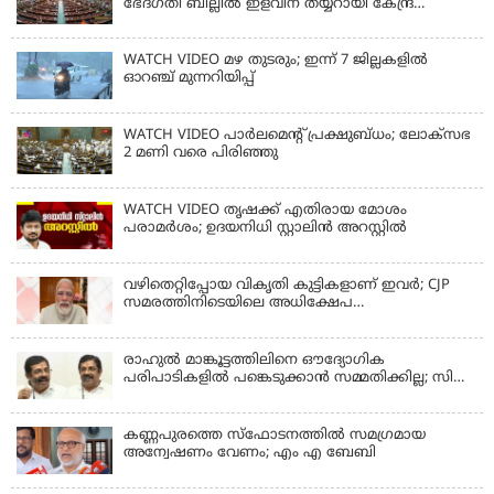
ഭേദഗതി ബില്ലില്‍ ഇളവിന് തയ്യറായി കേന്ദ്ര
സര്‍ക്കാര്‍
WATCH VIDEO മഴ തുടരും; ഇന്ന് 7 ജില്ലകളിൽ
ഓറഞ്ച് മുന്നറിയിപ്പ്
WATCH VIDEO പാർലമെൻ്റ് പ്രക്ഷുബ്ധം; ലോക്സഭ
2 മണി വരെ പിരിഞ്ഞു
WATCH VIDEO തൃഷക്ക് എതിരായ മോശം
പരാമര്‍ശം; ഉദയനിധി സ്റ്റാലിൻ അറസ്റ്റിൽ
വഴിതെറ്റിപ്പോയ വികൃതി കുട്ടികളാണ് ഇവര്‍; CJP
സമരത്തിനിടെയിലെ അധിക്ഷേപ
പരാമര്‍ശങ്ങളിൽ മോദി
രാഹുല്‍ മാങ്കൂട്ടത്തിലിനെ ഔദ്യോഗിക
പരിപാടികളില്‍ പങ്കെടുക്കാന്‍ സമ്മതിക്കില്ല; സി
കൃഷ്ണകുമാര്‍
കണ്ണപുരത്തെ സ്‌ഫോടനത്തില്‍ സമഗ്രമായ
അന്വേഷണം വേണം; എം എ ബേബി