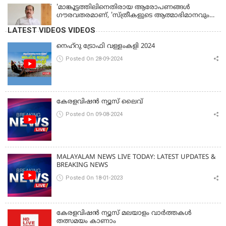
'മാങ്കൂട്ടത്തിലിനെതിരായ ആരോപണങ്ങള്‍
ഗൗരവതരമാണ്, 'സ്ത്രീകളുടെ ആത്മാഭിമാനവും
മാന്യതയും സംരക്ഷിക്കും'
LATEST VIDEOS VIDEOS
നെഹ്‌റു ട്രോഫി വള്ളംകളി 2024
Posted On 28-09-2024
കേരളവിഷൻ ന്യൂസ് ലൈവ്
Posted On 09-08-2024
MALAYALAM NEWS LIVE TODAY: LATEST UPDATES &
BREAKING NEWS
Posted On 18-01-2023
കേരളവിഷൻ ന്യൂസ് മലയാളം വാർത്തകൾ
തത്സമയം കാണാം