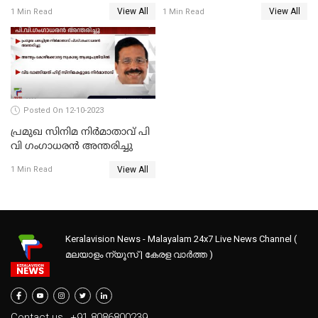
ആന്റണി രാജു
ഒരാൾ മരിച്ചു, നിരവധി
View All
View All
1 Min Read
1 Min Read
പേരുടെ നില ഗുരുതരം
Posted On 12-10-2023
പ്രമുഖ സിനിമ നിർമാതാവ് പി
വി ഗംഗാധരൻ അന്തരിച്ചു
View All
1 Min Read
Keralavision News - Malayalam 24x7 Live News Channel (
മലയാളം ന്യൂസ് | കേരള വാർത്ത )
Contact us
+91 8086800239