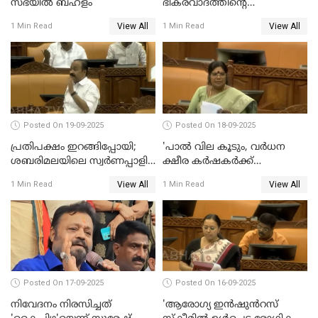
സഭയിൽ ബഹളം
ഭീകരവാദത്തിന്റെ
പ്രഭവകേന്ദ്രം'; ഡോ എസ്
View All
View All
1 Min Read
1 Min Read
ജയശങ്കര്‍
Posted On 19-09-2025
Posted On 18-09-2025
പ്രതിപക്ഷം ഇറങ്ങിപ്പോയി;
'പാൽ വില കൂടും, വർധന
ശബരിമലയിലെ സ്വർണപ്പാളി
ക്ഷീര കർഷകർക്ക്
വിവാദം, അടിയന്തര
പ്രയോജനപ്പെടുന്ന രീതിയിൽ';
View All
View All
1 Min Read
1 Min Read
പ്രമേയത്തിന് അനുമതിയില്ല
ജെ ചിഞ്ചുറാണി
WATCH VIDEO
Posted On 17-09-2025
Posted On 16-09-2025
നിവേദനം നിരസിച്ചത്
'ആരോഗ്യ ഇൻഷുൻറസ്