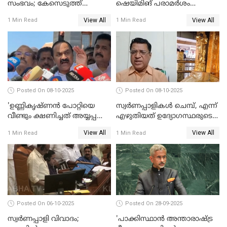
സംഭവം; കേസെടുത്ത്
ഷെയിമിങ് പരാമര്‍ശം
അന്വേഷണം നടത്താന്‍
നിയമസഭയില്‍ ഉന്നയിച്ച്
View All
View All
1 Min Read
1 Min Read
ഉത്തരവിട്ട് ഹൈക്കോടതി
പ്രതിപക്ഷം WATCH VIDEO
WATCH VIDEO
Posted On 08-10-2025
Posted On 08-10-2025
'ഉണ്ണികൃഷ്ണന്‍ പോറ്റിയെ
സ്വർണപ്പാളികൾ ചെമ്പ്, എന്ന്
വീണ്ടും ക്ഷണിച്ചത് അയ്യപ്പ
എഴുതിയത് ഉദ്യോഗസ്ഥരുടെ
വിഗ്രഹം
കള്ളക്കളിയാണ്;
View All
View All
1 Min Read
1 Min Read
അടിച്ചുമാറ്റാനാണെന്ന്
ടി.കെ.രാജഗോപാല്‍
സംശയമുണ്ട്'; വി ഡി
സതീശൻ
Posted On 06-10-2025
Posted On 28-09-2025
സ്വർണപ്പാളി വിവാദം;
'പാക്കിസ്ഥാന്‍ അന്താരാഷ്ട്ര