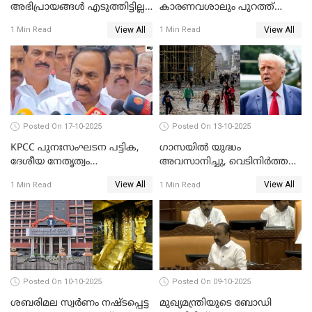
അഭിപ്രായങ്ങള്‍ എടുത്തിട്ടില്ല';
കാരണവശാലും പുറത്ത്
കെ രാജന്‍ WATCH VIDEO
വിടരുതെന്നും പ്രതിയെ
View All
View All
1 Min Read
1 Min Read
തങ്ങള്‍ക്ക് ഭയമാണ്';
സജിതയുടെ പെണ്‍മക്കള്‍
WATCH VIDEO
Posted On 17-10-2025
Posted On 13-10-2025
KPCC പുനഃസംഘടന പട്ടിക,
ഗാസയില്‍ യുദ്ധം
ദേശീയ നേതൃത്വം
അവസാനിച്ചു, വെടിനിര്‍ത്തല്‍
ചേര്‍ന്നെടുത്ത തീരുമാനം; വി
തുടരും WATCH VIDEO
View All
View All
1 Min Read
1 Min Read
ഡി സതീശന്‍ WATCH VIDEO
Posted On 10-10-2025
Posted On 09-10-2025
ശബരിമല സ്വര്‍ണം നഷ്ടപ്പെട്ട
മുഖ്യമന്ത്രിയുടെ ബോഡി