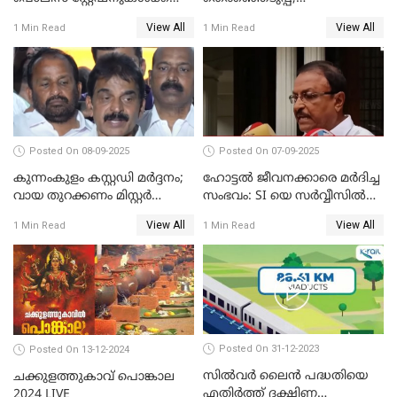
മുന്നിൽ ജനകീയ പ്രതിഷേധ
വോട്ടഭ്യര്‍ത്ഥിച്ച് വീഡിയോ
View All
View All
1 Min Read
1 Min Read
സദസ്സ്
സന്ദേശവുമായി ജസ്റ്റിസ് ബി.
സുദര്‍ശന്‍ റെഡ്ഡി
Posted On 08-09-2025
Posted On 07-09-2025
കുന്നംകുളം കസ്റ്റഡി മര്‍ദ്ദനം;
ഹോട്ടൽ ജീവനക്കാരെ മർദിച്ച
വായ തുറക്കണം മിസ്റ്റര്‍
സംഭവം: SI യെ സർവ്വീസിൽ
പിണറായി; കെസി
നിന്ന് പുറത്താക്കണമെന്ന് കെ
View All
View All
1 Min Read
1 Min Read
വേണുഗോപാൽ
പി ഔസേപ്പ്
Posted On 31-12-2023
Posted On 13-12-2024
സില്‍വര്‍ ലൈന്‍ പദ്ധതിയെ
ചക്കുളത്തുകാവ് പൊങ്കാല
എതിര്‍ത്ത് ദക്ഷിണ
2024 LIVE