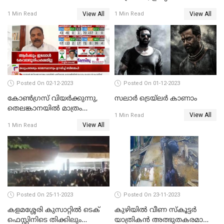
സാമ്പത്തികതട്ടിപ്പ്
സംരക്ഷിക്കാൻ
View All
View All
1 Min Read
1 Min Read
ആരോപണത്തിൽ
നടപടികളുമായി ഡിജിപി
അന്വേഷണം
Posted On 02-12-2023
Posted On 01-12-2023
കോണ്‍ഗ്രസ് വിയര്‍ക്കുന്നു,
സലാര്‍ ട്രെയ്‌ലർ കാണാം
തെലങ്കാനയില്‍ മാത്രം
View All
1 Min Read
കോണ്‍ഗ്രസ്
View All
1 Min Read
Posted On 25-11-2023
Posted On 23-11-2023
കളമശ്ശേരി കുസാറ്റില്‍ ടെക്
കുഴിയിൽ വീണ സ്കൂട്ടർ
ഫെസ്റ്റിനിടെ തിക്കിലും
യാത്രികൻ അത്ഭുതകരമായി