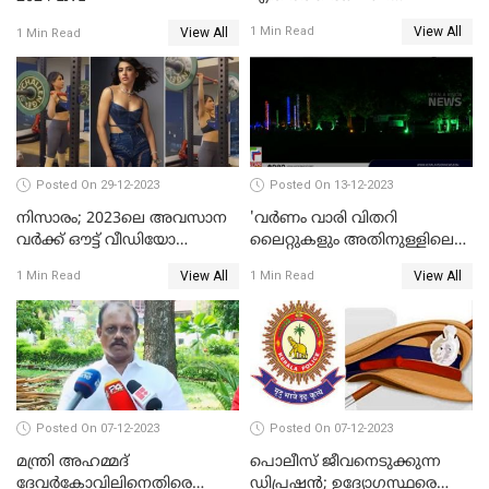
റെയില്‍വേ
View All
1 Min Read
View All
1 Min Read
Posted On 29-12-2023
Posted On 13-12-2023
നിസാരം; 2023ലെ അവസാന
'വര്‍ണം വാരി വിതറി
വർക്ക് ഔട്ട് വീഡിയോ
ലൈറ്റുകളും അതിനുള്ളിലെ
പങ്കുവച്ച് സാമന്ത
സൗഹൃദവും'
View All
View All
1 Min Read
1 Min Read
അണിഞ്ഞൊരുങ്ങി എസ് ബി
കോളേജ് മൈതാനം
Posted On 07-12-2023
Posted On 07-12-2023
മന്ത്രി അഹമ്മദ്
പൊലീസ് ജീവനെടുക്കുന്ന
ദേവർകോവിലിനെതിരെ
ഡിപ്രഷൻ; ഉദ്യോഗസ്ഥരെ