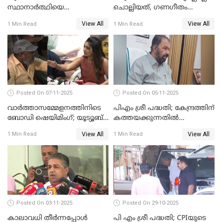
സ്ഥാനാര്‍ത്ഥിയെ
ചൊല്ലിയത്, ഗണഗീതം
ഭീഷണിപ്പെടുത്തി CPIM
ചൊല്ലിയത് സെലിബ്രേഷന്റെ
View All
View All
1 Min Read
1 Min Read
WATCH VIDEO
ഭാഗം'; സുരേഷ് ഗോപി WATCH
VIDEO
Posted On 07-11-2025
Posted On 05-11-2025
വാർത്താസമ്മേളനത്തിനിടെ
പിഎം ശ്രീ പദ്ധതി; കേന്ദ്രത്തിന്
ബോഡി ഷെയിമിംഗ്; യൂട്യൂബ്
കത്തയക്കുന്നതില്‍
വ്ളോഗർക്ക് ചുട്ട
കാലതാമസമില്ല;
View All
View All
1 Min Read
1 Min Read
മറുപടിയുമായി ഗൗരി കിഷന്‍
വി.ശിവന്‍കുട്ടി WATCH VIDEO
WATCH VIDEO
Posted On 03-11-2025
Posted On 29-10-2025
കാലാവധി തീര്‍ന്നപ്പോള്‍
പി എം ശ്രീ പദ്ധതി; CPIയുടെ