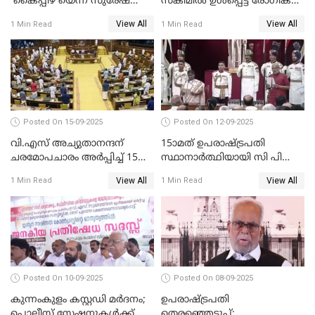
'കൈപ്പിഴ'യെന്ന് സുരേഷ്
സ്കീമിൽ ഉൾപ്പെട്ട രോഗികൾ
ഗോപി
ചികിത്സ ഉപകരണങ്ങൾ
View All
View All
1 Min Read
1 Min Read
വാങ്ങി നൽകേണ്ട സാഹചര്യം
ഇല്ല'; വീണ ജോർജ് WATCH
VIDEO
Posted On 15-09-2025
Posted On 12-09-2025
വി.എസ് അച്യുതാനന്ദന്
15ാമത് ഉപരാഷ്ട്രപതി
ചരമോപചാരം അർപ്പിച്ച് 15-ാം
സ്ഥാനാര്‍ത്ഥിയായി സി പി
നിയമസഭയുടെ 14-ാം
രാധാകൃഷ്ണന്‍
View All
View All
1 Min Read
1 Min Read
സമ്മേളനത്തിന് തുടക്കം
സത്യപ്രതിജ്ഞ ചെയ്തു
WATCH VIDEO
WATCH VIDEO
Posted On 10-09-2025
Posted On 08-09-2025
കുന്നംകുളം കസ്റ്റഡി മര്‍ദനം;
ഉപരാഷ്ട്രപതി
പൊലീസ് സ്റ്റേഷനുകൾക്ക്
തെരഞ്ഞെടുപ്പ്;