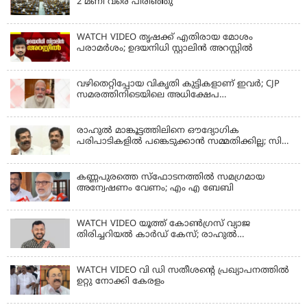
2 മണി വരെ പിരിഞ്ഞു
WATCH VIDEO തൃഷക്ക് എതിരായ മോശം
പരാമര്‍ശം; ഉദയനിധി സ്റ്റാലിൻ അറസ്റ്റിൽ
വഴിതെറ്റിപ്പോയ വികൃതി കുട്ടികളാണ് ഇവര്‍; CJP
സമരത്തിനിടെയിലെ അധിക്ഷേപ
പരാമര്‍ശങ്ങളിൽ മോദി
രാഹുല്‍ മാങ്കൂട്ടത്തിലിനെ ഔദ്യോഗിക
പരിപാടികളില്‍ പങ്കെടുക്കാന്‍ സമ്മതിക്കില്ല; സി
കൃഷ്ണകുമാര്‍
കണ്ണപുരത്തെ സ്‌ഫോടനത്തില്‍ സമഗ്രമായ
അന്വേഷണം വേണം; എം എ ബേബി
WATCH VIDEO യൂത്ത് കോൺഗ്രസ് വ്യാജ
തിരിച്ചറിയൽ കാർഡ് കേസ്; രാഹുൽ
മാങ്കൂട്ടത്തിലിനെ ചോദ്യം ചെയ്യും
WATCH VIDEO വി ഡി സതീശൻ്റെ പ്രഖ്യാപനത്തിൽ
ഉറ്റു നോക്കി കേരളം