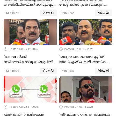
അതിജീവിതയ്ക്ക് സമ്പൂര്‍ണ്ണ
വോട്ടിംഗില്‍ പ്രകടമാകും';
നീതി ലഭിച്ചില്ല'; ഉമ തോമസ്
സുരേഷ് ഗോപി WATCH VIDEO
View All
View All
1 Min Read
1 Min Read
MLA WATCH VIDEO
Posted On 09-12-2025
Posted On 09-12-2025
'ജനങ്ങള്‍ക്ക്
'തദ്ദേശ തെരഞ്ഞെടുപ്പില്‍
സര്‍ക്കാരിനോടുള്ള അപ്രീതി
യുഡിഎഫ് ഐതിഹാസിക
ഇക്കുറി തെരഞ്ഞെടുപ്പില്‍
തിരിച്ചുവരവ് നടത്തും'; വിഡി
View All
View All
1 Min Read
1 Min Read
പ്രതിഫലിക്കും'; കെ.സി
സതീശന്‍ WATCH VIDEO
വേണുഗോപാല്‍ WATCH
VIDEO
Posted On 23-11-2025
Posted On 09-11-2025
പത്രിക പിന്‍വലിക്കാന്‍
'തീവ്രവാദ ഗാനം ഒന്നുമല്ലല്ലോ