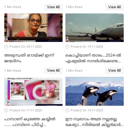
തിരക്കിലുംപെട്ട് 4 മരണം
രക്ഷപ്പെട്ടു
View All
View All
1 Min Read
1 Min Read
Posted On 23-11-2023
Posted On 19-11-2023
അരുന്ധതി റോയ്ക്ക് ഇന്ന്
കൊച്ചിയാണ് താരം...2024-ല്‍
ജന്മദിനം
ഏഷ്യയില്‍ സന്ദര്‍ശിക്കേണ്ട
ഏറ്റവും മികച്ച സ്ഥലങ്ങളില്‍
View All
View All
1 Min Read
1 Min Read
കൊച്ചിയും
Posted On 17-11-2023
Posted On 14-11-2023
പാമ്പാണ് കുഞ്ഞേ കയ്യില്‍
ഈ സ്വഭാവം അത്ര നല്ലതല്ല
...... പാമ്പിനെ പിടിച്ച്
കേട്ടോ...സീരിയല്‍ കില്ലര്‍മാര്‍