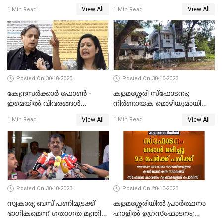
അമ്മമാര്‍;വിസ്മയമായി
പിൻവലിക്കാൻ അവസരം;
View All
View All
1 Min Read
1 Min Read
അറുപത്തി ആറ്‌ അമ്മമാരുടെ
നിബന്ധനകൾ അറിയാം
അരങ്ങേറ്റം
Posted On 30-10-2023
Posted On 30-10-2023
കേന്ദ്രസര്‍ക്കാര്‍ ഫോണ്‍ -
കളമശ്ശേരി സ്ഫോടനം;
ഇമെയില്‍ വിവരങ്ങള്‍
നിർണായക മൊഴിയുമായി
ചോര്‍ത്തുന്നു; പരാതിയുമായി
മാർട്ടിൻ്റെ ഭാര്യ; ഫോൺ
View All
View All
1 Min Read
1 Min Read
പ്രതിപക്ഷ നേതാക്കള്‍
കോൾ വിവരങ്ങൾ തേടി
പൊലീസ്
Posted On 30-10-2023
Posted On 28-10-2023
സ്വകാര്യ ബസ് പണിമുടക്ക്
കളമശ്ശേരിയിൽ പ്രാർത്ഥനാ
ഭാഗികമെന്ന് ഗതാഗത മന്ത്രി
ഹാളിൽ ഉഗ്രസ്‌ഫോടനം;