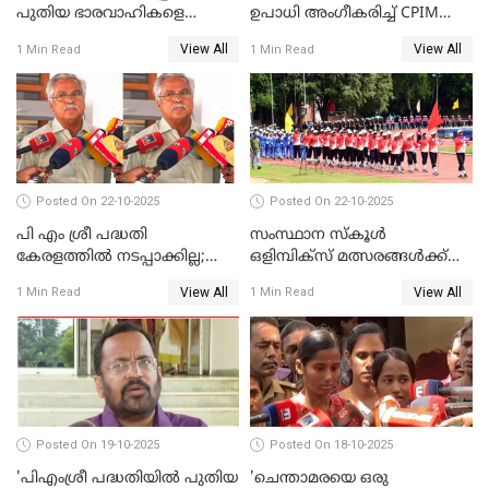
പുതിയ ഭാരവാഹികളെ
ഉപാധി അംഗീകരിച്ച് CPIM
തീരുമാനിച്ചു'; സജി ചെറിയാന്‍
WATCH VIDEO
View All
View All
1 Min Read
1 Min Read
WATCH VIDEO
Posted On 22-10-2025
Posted On 22-10-2025
പി എം ശ്രീ പദ്ധതി
സംസ്ഥാന സ്‌കൂള്‍
കേരളത്തില്‍ നടപ്പാക്കില്ല;
ഒളിമ്പിക്‌സ് മത്സരങ്ങള്‍ക്ക്
ബിനോയ് വിശ്വം WATCH
ഇന്ന് തുടക്കം WATCH VIDEO
View All
View All
1 Min Read
1 Min Read
VIDEO
Posted On 19-10-2025
Posted On 18-10-2025
'പിഎംശ്രീ പദ്ധതിയില്‍ പുതിയ
'ചെന്താമരയെ ഒരു