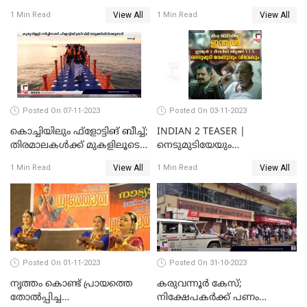
കളിക്കുന്ന പിഞ്ചുകുഞ്ഞ്;
വരെ തോറ്റുപോന്ന
View All
View All
1 Min Read
1 Min Read
വൈറലായി വീഡിയോ
ഓര്‍ക്കകളുടെ സ്വഭാവരീതി
Posted On 07-11-2023
Posted On 03-11-2023
കൊച്ചിയിലും ഫ്‌ളോട്ടിങ് ബീച്ച്;
INDIAN 2 TEASER |
തിരമാലകള്‍ക്ക് മുകളിലൂടെ
നെടുമുടിയേയും
ഇനി കൊച്ചിക്കാരും
വിവേകിനേയും വീണ്ടും
View All
View All
1 Min Read
1 Min Read
കാണാം; ഇന്ത്യൻ 2 ടീസർ
പുറത്ത്
Posted On 01-11-2023
Posted On 31-10-2023
നൃത്തം കൊണ്ട് പ്രായത്തെ
കരുവന്നൂർ കേസ്;
തോല്‍പ്പിച്ച
നിക്ഷേപകർക്ക് പണം