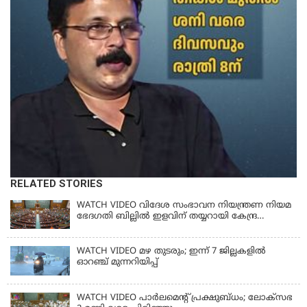
RELATED STORIES
WATCH VIDEO വിദേശ സംഭാവന നിയന്ത്രണ നിയമ
ഭേദഗതി ബില്ലില്‍ ഇളവിന് തയ്യറായി കേന്ദ്ര
സര്‍ക്കാര്‍
WATCH VIDEO മഴ തുടരും; ഇന്ന് 7 ജില്ലകളിൽ
ഓറഞ്ച് മുന്നറിയിപ്പ്
WATCH VIDEO പാർലമെൻ്റ് പ്രക്ഷുബ്ധം; ലോക്സഭ