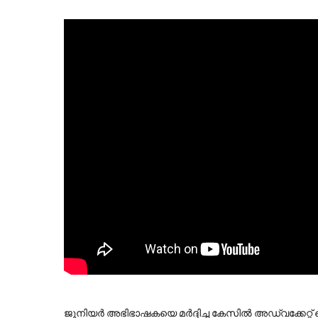
ജൂനിയർ അഭിഭാഷകയെ മർദ്ദിച്ച കേസിൽ അഡ്വക്കേറ്റ്