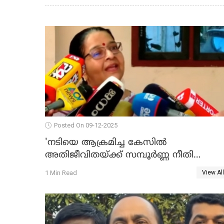
Posted On 09-12-2025
'നടിയെ ആക്രമിച്ച കേസില്‍
അതിജീവിതയ്ക്ക് സമ്പൂര്‍ണ്ണ നീതി
ലഭിച്ചില്ല'; ഉമ തോമസ് MLA WATCH VIDE
1 Min Read
View All