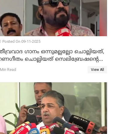
Posted On 09-11-2025
തീവ്രവാദ ഗാനം ഒന്നുമല്ലല്ലോ ചൊല്ലിയത്,
ഗണഗീതം ചൊല്ലിയത് സെലിബ്രേഷന്റെ
ഭാഗം'; സുരേഷ് ഗോപി WATCH VIDEO
 Min Read
View All