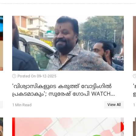
Posted On 09-12-2025
'വിശ്വാസികളുടെ കരുത്ത് വോട്ടിംഗില്‍
'
പ്രകടമാകും'; സുരേഷ് ഗോപി WATCH
ഇ
O
VIDEO
1 Min Read
1
View All