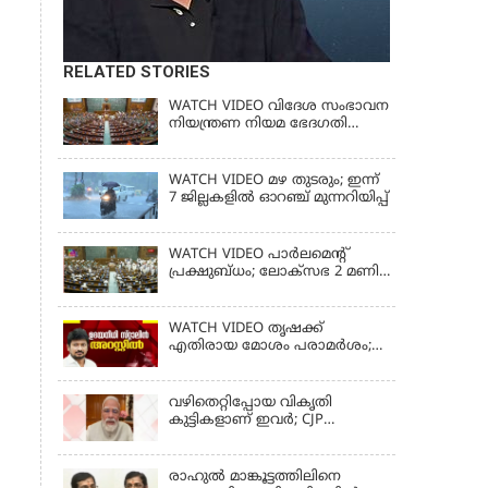
RELATED STORIES
WATCH VIDEO വിദേശ സംഭാവന
നിയന്ത്രണ നിയമ ഭേദഗതി
ബില്ലില്‍ ഇളവിന് തയ്യറായി
കേന്ദ്ര സര്‍ക്കാര്‍
WATCH VIDEO മഴ തുടരും; ഇന്ന്
7 ജില്ലകളിൽ ഓറഞ്ച് മുന്നറിയിപ്പ്
WATCH VIDEO പാർലമെൻ്റ്
പ്രക്ഷുബ്ധം; ലോക്സഭ 2 മണി
വരെ പിരിഞ്ഞു
WATCH VIDEO തൃഷക്ക്
എതിരായ മോശം പരാമര്‍ശം;
ഉദയനിധി സ്റ്റാലിൻ അറസ്റ്റിൽ
വഴിതെറ്റിപ്പോയ വികൃതി
കുട്ടികളാണ് ഇവര്‍; CJP
സമരത്തിനിടെയിലെ
അധിക്ഷേപ പരാമര്‍ശങ്ങളിൽ
മോദി
രാഹുല്‍ മാങ്കൂട്ടത്തിലിനെ