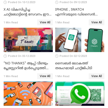
Posted On 10-12-2023
Posted On 09-12-2023
X AI വികസിപ്പിച്ച
IPHONE , IWATCH
ചാറ്റ്‌ബോട്ടിന്റെ സേവനം ഈ
എന്നിവയുടെ ഡിസൈന്‍
ആഴ്ചയോടെ വരിക്കാര്‍ക്ക്
വിഭാഗം എക്സിക്യുട്ടീവ് ടാങ്
View All
View All
1 Min Read
1 Min Read
ലഭിക്കും; ഇലോണ്‍ മസ്‌ക്
ടാന്‍ കമ്പനി
വിടാനൊരുങ്ങുന്നു
Posted On 05-12-2023
Posted On 02-12-2023
"NO THANKS" ആപ്പ് വീണ്ടും
സൈബര്‍ ലോകത്ത്
പ്ലേസ്റ്റോറില്‍ ഉള്‍പ്പെടുത്തി
തരംഗമായി ചാറ്റ്ജിപിടി
GOOGLE
View All
View All
1 Min Read
1 Min Read