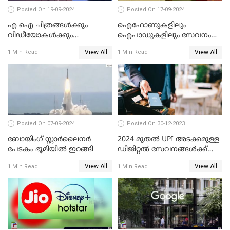
Posted On 19-09-2024
Posted On 17-09-2024
എ ഐ ചിത്രങ്ങള്‍ക്കും
ഐഫോണുകളിലും
വിഡീയോകള്‍ക്കും
ഐപാഡുകളിലും സേവനം
കുരുക്കിടാനൊരുങ്ങി ഗൂഗിള്‍
നിര്‍ത്തലാക്കാന്‍
View All
View All
1 Min Read
1 Min Read
നെറ്റ്ഫ്‌ളിക്‌സ്
Posted On 07-09-2024
Posted On 30-12-2023
ബോയിംഗ് സ്റ്റാര്‍ലൈനര്‍
2024 മുതൽ UPI അടക്കമുള്ള
പേടകം ഭൂമിയില്‍ ഇറങ്ങി
ഡിജിറ്റൽ സേവനങ്ങൾക്ക്
വലിയ മാറ്റങ്ങളാണ്
View All
View All
1 Min Read
1 Min Read
കാത്തിരിക്കുന്നത്