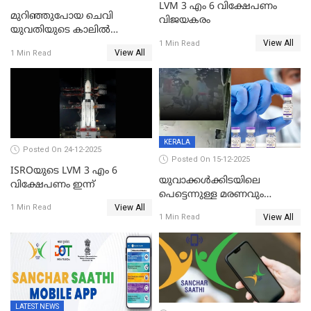
LVM 3 എം 6 വിക്ഷേപണം
മുറിഞ്ഞുപോയ ചെവി
വിജയകരം
യുവതിയുടെ കാലിൽ
View All
തുന്നിച്ചേർത്തു; മാസങ്ങൾക്ക്
1 Min Read
View All
1 Min Read
ശേഷം യഥാസ്ഥാനത്ത്
തുന്നിച്ചേർത്തു ചൈനീസ്
ഡോക്ടർ
KERALA
Posted On 24-12-2025
Posted On 15-12-2025
ISROയുടെ LVM 3 എം 6
യുവാക്കൾക്കിടയിലെ
വിക്ഷേപണം ഇന്ന്
പെട്ടെന്നുള്ള മരണവും
View All
കോവിഡ് വാക്‌സിനേഷനും;
1 Min Read
View All
1 Min Read
എയിംസ് നടത്തിയ പഠനം
പുറത്ത്; ഐസിഎംആർ
റിപ്പോർട്ട്
LATEST NEWS