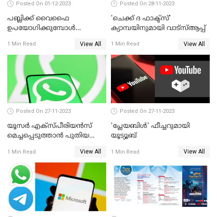
Posted On 01-12-2023
Posted On 28-11-2023
പബ്ലിക്ക് വൈഫൈ
'ചെക്ക് ദ ഫാക്ട്‌സ്'
ഉപയോഗിക്കുമ്പോള്‍
ക്യാമ്പയിനുമായി വാട്സ്ആപ്പ്
ശ്രദ്ധിക്കുക; മുന്നറിയിപ്പുമായി
View All
View All
1 Min Read
1 Min Read
പൊലീസ്
Posted On 27-11-2023
Posted On 27-11-2023
യൂസര്‍ എക്‌സ്പീരിയന്‍സ്
'പ്ലേയബിള്‍' ഫീച്ചറുമായി
മെച്ചപ്പെടുത്താന്‍ പുതിയ
യൂട്യൂബ്
അപ്‌ഡേറ്റുമായി വാട്‌സ്ആപ്പ്
View All
View All
1 Min Read
1 Min Read