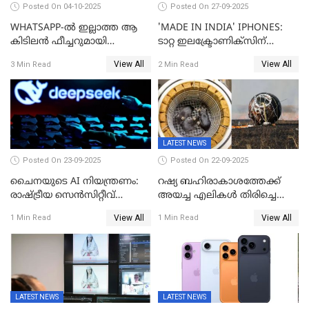
Posted On 04-10-2025
Posted On 27-09-2025
WHATSAPP-ൽ ഇല്ലാത്ത ആ
'MADE IN INDIA' IPHONES:
കിടിലൻ ഫീച്ചറുമായി
ടാറ്റ ഇലക്ട്രോണിക്സിന്
'അരട്ടൈ'
റെക്കോർഡ് വരുമാനക്കുതിപ്പ്
View All
View All
3 Min Read
2 Min Read
LATEST NEWS
Posted On 23-09-2025
Posted On 22-09-2025
ചൈനയുടെ AI നിയന്ത്രണം:
റഷ്യ ബഹിരാകാശത്തേക്ക്‌
രാഷ്ട്രീയ സെൻസിറ്റീവ്
അയച്ച എലികൾ തിരിച്ചെത്തി;
ഉള്ളടക്കം തടയാൻ വാവെയ്
ബയോൺ-എം ദൗത്യത്തിലൂടെ
View All
View All
1 Min Read
1 Min Read
ഡീപ് സീക്ക്-ആർ1-സേഫ്
ജീവനോടെ എത്തിയവ 75
LATEST NEWS
LATEST NEWS