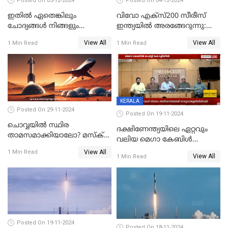
Posted On 05-12-2024
Posted On 04-12-2024
ഇതിൽ ഏതെങ്കിലും
വിവോ എക്‌സ്200 സീരീസ്
ചോദ്യങ്ങൾ നിങ്ങളും
ഇന്ത്യയിൽ അരങ്ങേറുന്നു:
ചോദിച്ചിട്ടുണ്ടാകും! 2024ൽ
മിന്നിക്കുന്ന ഡിസൈനും
View All
View All
1 Min Read
1 Min Read
ഗൂഗിളിൽ ഏറ്റവുമധികം
ഫീച്ചറുകളും
ആളുകൾ ചോദിച്ച
ചോദ്യങ്ങൾ
KERALA
Posted On 29-11-2024
Posted On 19-11-2024
ചൊവ്വയിൽ സ്ഥിര
ദക്ഷിണേന്ത്യയിലെ ഏറ്റവും
താമസമാക്കിയാലോ? മസ്ക്
വലിയ മെഗാ കേബിള്‍
അടക്കമുള്ളവർ പണി തുടങ്ങി
ഫെസ്റ്റിന്റെ 22-ാം എഡിഷൻ
View All
1 Min Read
View All
1 Min Read
ഈ മാസം 21ന് കൊച്ചിയിൽ
ആരംഭിക്കും
Posted On 19-11-2024
Posted On 18-11-2024