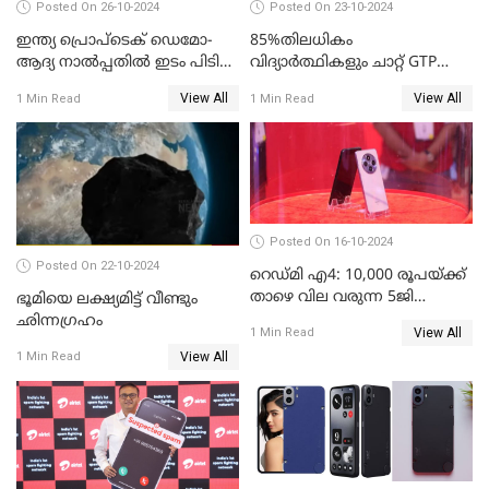
Posted On 26-10-2024
Posted On 23-10-2024
ഇന്ത്യ പ്രൊപ്ടെക് ഡെമോ-
85%തിലധികം
ആദ്യ നാല്‍പ്പതില്‍ ഇടം പിടിച്ച്
വിദ്യാര്‍ത്ഥികളും ചാറ്റ് GTP
കെഎസ്യുഎം സ്റ്റാര്‍ട്ടപ്പായ
പോലുള്ള AI ടൂളുകള്‍
View All
View All
1 Min Read
1 Min Read
തിത്തിത്താര
ഉപയോഗിക്കുന്നതായി
റിപ്പോര്‍ട്ട്
Posted On 16-10-2024
Posted On 22-10-2024
റെഡ്മി എ4: 10,000 രൂപയ്ക്ക്
താഴെ വില വരുന്ന 5ജി
ഭൂമിയെ ലക്ഷ്യമിട്ട് വീണ്ടും
ഫോണുമായി ഷവോമി
ഛിന്നഗ്രഹം
View All
1 Min Read
View All
1 Min Read