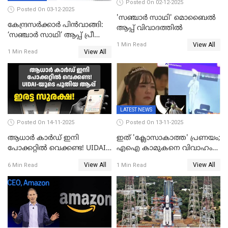
Posted On 02-12-2025
Posted On 03-12-2025
'സഞ്ചാർ സാഥി' മൊബൈല്‍
കേന്ദ്രസർക്കാർ പിൻവാങ്ങി:
ആപ്പ് വിവാദത്തില്‍
‘സഞ്ചാർ സാഥി’ ആപ്പ് പ്രീ
View All
ഇൻസ്റ്റാൾ ചെയ്യാനുള്ള
1 Min Read
View All
1 Min Read
ഉത്തരവ് പിൻവലിച്ചു
LATEST NEWS
Posted On 14-11-2025
Posted On 13-11-2025
ആധാർ കാർഡ് ഇനി
ഇത് 'ക്ലോസാകാത്ത' പ്രണയം;
പോക്കറ്റിൽ വെക്കണ്ട! UIDAI-
എഐ കാമുകനെ വിവാഹം
യുടെ പുതിയ ആപ്പ്; ഇരട്ട
ചെയ്ത് 32കാരി,
View All
View All
6 Min Read
1 Min Read
സുരക്ഷ!
വിവാഹാഭ്യർത്ഥന നടത്തിയത്
ക്ലോസ്