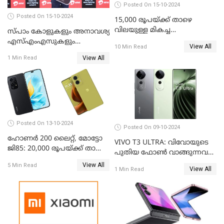
Posted On 15-10-2024
Posted On 15-10-2024
15,000 രൂപയ്ക്ക് താഴെ
വിലയുള്ള മികച്ച
സ്പാം കോളുകളും അനാവശ്യ
ഫോണുകൾ: ഒക്ടോബർ 2024
എസ്എംഎസുകളും
View All
10 Min Read
തിരിച്ചറിയാന്‍ സാധിക്കുന്ന
View All
1 Min Read
എഐ ഫീച്ചറുമായി ഭാരതി
എയര്‍ടെല്‍
Posted On 13-10-2024
Posted On 09-10-2024
ഹോണർ 200 ലൈറ്റ്, മോട്ടോ
VIVO T3 ULTRA: വിവോയുടെ
ജി85: 20,000 രൂപയ്ക്ക് താഴെ
പുതിയ ഫോൺ വാങ്ങുന്നവർ
വില വരുന്ന മികച്ച ഫോൺ
അറിയാൻ
View All
5 Min Read
ഏതാണ്?
View All
1 Min Read