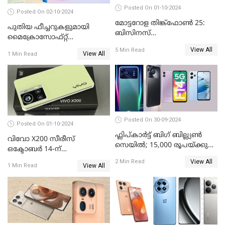
Posted On 01-10-2024
Posted On 02-10-2024
മോട്ടറോള തിങ്ക്ഫോൺ 25:
പുതിയ ഫീച്ചറുകളുമായി
ബിസിനസ്
മൈക്രോസോഫ്റ്റ്
പ്രൊഫഷണലുകൾക്ക്
കോപൈലറ്റ്
View All
5 Min Read
പുതിയൊരു കരുത്ത്
View All
1 Min Read
Posted On 30-09-2024
Posted On 01-10-2024
ഫ്ലിപ്കാർട്ട് ബിഗ് ബില്ല്യൺ
വിവോ X200 സീരീസ്
സെയിൽ; 15,000 രൂപയ്ക്കു
ഒക്ടോബർ 14-ന്
താഴെ വിലയുള്ള മികച്ച
വിപണിയിലെത്തും: കൂടുതൽ
View All
2 Min Read
സ്മാർട്ട്ഫോണുകൾ
View All
1 Min Read
വിവരങ്ങൾ പുറത്ത്