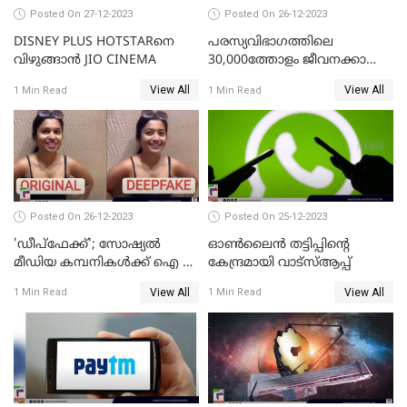
Posted On 27-12-2023
Posted On 26-12-2023
DISNEY PLUS HOTSTARനെ
പരസ്യവിഭാഗത്തിലെ
വിഴുങ്ങാന്‍ JIO CINEMA
30,000ത്തോളം ജീവനക്കാരെ
പുനഃക്രമീകരിക്കാന്‍ ഒരുങ്ങി
View All
View All
1 Min Read
1 Min Read
ഗൂഗിള്‍
Posted On 26-12-2023
Posted On 25-12-2023
'ഡീപ്‌ഫേക്ക്'; സോഷ്യല്‍
ഓണ്‍ലൈന്‍ തട്ടിപ്പിന്റെ
മീഡിയ കമ്പനികള്‍ക്ക് ഐ ടി
കേന്ദ്രമായി വാട്സ്ആപ്പ്
മന്ത്രാലയത്തിന്റെ കര്‍ശന
View All
View All
1 Min Read
1 Min Read
നിര്‍ദ്ദേശം