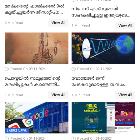
മസ്‌ക്കിന്റെ ഫാല്‍ക്കണ്‍ 9ൽ
സ്‌പേസ് എക്‌സുമായി
കുതിച്ചുയർന്ന് ജിസാറ്റ്-20;
സഹകരിച്ചുള്ള ഇന്ത്യയുടെ
വിക്ഷേപണം വിജയം
ആദ്യ ഉപഗ്രഹ വിക്ഷേപണം
View All
2 Min Read
View All
1 Min Read
നാളെ
Posted On 09-11-2024
Posted On 02-11-2024
ചൊവ്വയില്‍ സമുദ്രത്തിന്റെ
വോയേജര്‍ ഒന്ന്
ശേഷിപ്പുകള്‍ കണ്ടെത്തി
പേടകവുമായുള്ള ബന്ധം
ചൈന
നഷ്ടമായതായി നാസ
View All
View All
1 Min Read
1 Min Read
LATEST NEWS
Posted On 01-11-2024
Posted On 31-10-2024