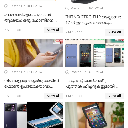
Posted On 08-10-2024
Posted On 08-10-2024
ഷാവോമിയുടെ പുത്തൻ
INFINIX ZERO FLIP ഒക്ടോബർ
ആശയം: ഒരു ഫോണിനെ
17-ന് ഇന്ത്യയിലെത്തും;
രണ്ടാക്കി മാറ്റാം
അറിഞ്ഞിരിക്കേണ്ട
View All
2 Min Read
View All
2 Min Read
കാര്യങ്ങൾ
Posted On 07-10-2024
Posted On 06-10-2024
നിങ്ങളൊരു ആൻഡ്രോയിഡ്
'പ്രൈവറ്റ് മെന്‍ഷന്‍' ;
ഫോൺ ഉപയോക്താവാണോ?
പുത്തന്‍ ഫീച്ചറുകളുമായി
നിങ്ങൾക്കിതാ ഒരു സന്തോഷ
വാട്‌സ്ആപ്പ്
View All
View All
1 Min Read
1 Min Read
വാർത്ത!