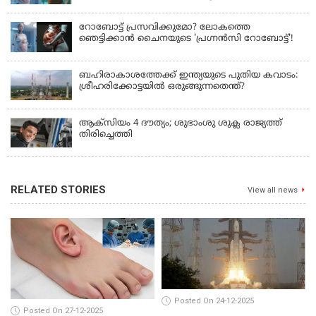
പ്രഖ്യാപനവുമായി കൈവ ടെക്നോളജി
റോബോട്ട് പ്രസവിക്കുമോ? ലോകത്തെ
ഞെട്ടിക്കാൻ ചൈനയുടെ 'പ്രഗ്നൻസി റോബോട്ട്'!
ബഹിരാകാശത്തേക്ക് ഇന്ത്യയുടെ പുതിയ കവാടം:
ശ്രീഹരിക്കോട്ടയിൽ ഒരുങ്ങുന്നതെന്ത്?
ആക്‌സിയം 4 ദൗത്യം; ശുഭാംശു ശുക്ല രാജ്യത്ത്
തിരിച്ചെത്തി
RELATED STORIES
View all news
Posted On 24-12-2025
Posted On 27-12-2025