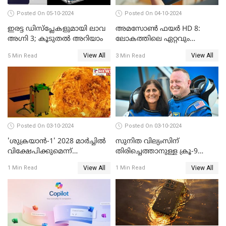
Posted On 05-10-2024
Posted On 04-10-2024
ഇരട്ട ഡിസ്‌പ്ലേകളുമായി ലാവ
അമസോൺ ഫയർ HD 8:
അഗ്നി 3; കൂടുതൽ അറിയാം
ലോകത്തിലെ ഏറ്റവും
വിലകുറഞ്ഞ AI ടാബ്ലറ്റ്
View All
View All
5 Min Read
3 Min Read
എത്തി!
Posted On 03-10-2024
Posted On 03-10-2024
'ശുക്രയാന്‍-1' 2028 മാര്‍ച്ചില്‍
സുനിത വില്യംസിന്
വിക്ഷേപിക്കുമെന്ന്
തിരിച്ചെത്താനുള്ള ക്രൂ-9
ഐഎസ്ആര്‍ഒ
ഡ്രാഗണ്‍ പേടകം
View All
View All
1 Min Read
1 Min Read
ഐഎസ്എസിലെത്തി