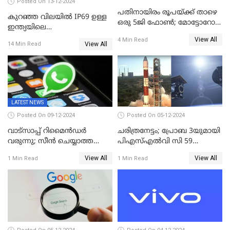
Posted On 13-12-2024
പതിനായിരം രൂപയ്ക്ക് താഴെ
കുറഞ്ഞ വിലയിൽ IP69 ഉള്ള
ഒരു 5ജി ഫോൺ; മോട്ടോറോള
ഇന്ത്യയിലെ
മോട്ടോ ജി35 5ജി ഇന്ത്യയിൽ
ആദ്യഫോൺ;ഫിംഗര്‍പ്രിന്റ്
View All
4 Min Read
അവതരിപ്പിച്ചു
View All
14 Min Read
സ്‌കാനര്‍, എല്‍ഇഡി
ഫ്‌ളാഷിനൊപ്പം രണ്ട് കാമറ
സെന്‍സറുകള്‍; റിയല്‍മി 14
എക്‌സ് 18ന് വിപണിയില്‍
LATEST NEWS
Posted On 09-12-2024
Posted On 05-12-2024
വാട്സാപ്പ് റിമൈൻഡർ
ചരിത്രനേട്ടം; പ്രോബ 3യുമായി
വരുന്നു; സീൻ ചെയ്യാത്ത
പിഎസ്എല്‍വി സി 59
മെസ്സേജുകളും സ്റ്റാറ്റസുകളും
ലക്ഷ്യത്തിലേക്ക്; വിക്ഷേപണം
View All
View All
1 Min Read
1 Min Read
ഓർമിപ്പിക്കും ഈ
വിജയം
പുതുപുത്തൻ ഫീച്ചർ