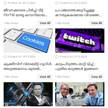
Posted On 25-12-2023
Posted On 24-12-2023
ജീവനക്കാരെ പിരിച്ച് വിട്ട്
പ്രപഞ്ചത്തെക്കുറിച്ചുള്ള
PAYTM മാതൃ കമ്പനിയായ
കൗതുകകരമായ വിവരങ്ങള്‍
വണ്‍-97 കമ്മ്യൂണിക്കേഷന്‍
നല്‍കികൊണ്ട് യാത്ര
View All
View All
1 Min Read
1 Min Read
തുടരുകയാണ് ജയിംസ് വെബ്
Posted On 19-12-2023
Posted On 15-12-2023
കുക്കീസിന് വിരാമമിട്ട് ഗൂഗിള്‍,
കടുംപിടുത്തം മാറ്റി ട്വിച്ച് ;
അടുത്തമാസം മുതല്‍
പുതിയ മാറ്റങ്ങൾ ഇങ്ങനെ
കുക്കീസിന്
View All
View All
1 Min Read
1 Min Read
വിലക്കേര്‍പ്പെടുത്തുമെന്ന്
സൂചന