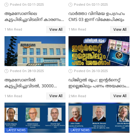
Posted On 02-11-2025
Posted On 02-11-2025
ആമസോണിലെ
വാര്‍ത്താ വിനിമയ ഉപഗ്രഹം
കൂട്ടപിരിച്ചുവിടലിന് കാരണം
CMS 03 ഇന്ന് വിക്ഷേപിക്കും
എ ഐ അല്ല,
View All
View All
1 Min Read
1 Min Read
വെളിപ്പെടുത്തലുമായി CEO
ആന്റി ജാസി
Posted On 28-10-2025
Posted On 26-10-2025
ആമസോണില്‍
ഡിജിറ്റൽ രൂപ: ഇന്റർനെറ്റ്
കൂട്ടപ്പിരിച്ചുവിടല്‍, 30000
ഇല്ലെങ്കിലും പണം അയക്കാം!
ജീവനക്കാരെ പിരിച്ചുവിടും
| DIGITAL RUPEE EXPLAINED
View All
View All
1 Min Read
2 Min Read
IN MALAYALAM
LATEST NEWS
LATEST NEWS