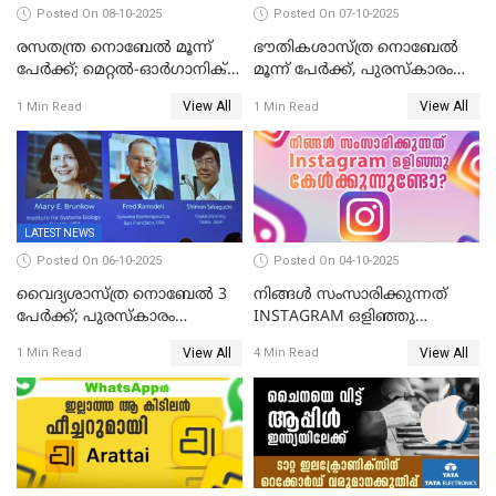
Posted On 08-10-2025
Posted On 07-10-2025
രസതന്ത്ര നൊബേല്‍ മൂന്ന്
ഭൗതികശാസ്ത്ര നൊബേല്‍
പേർക്ക്; മെറ്റൽ-ഓർഗാനിക്
മൂന്ന് പേർക്ക്, പുരസ്‌കാരം
ഫ്രെയിംവർക്കുകളുടെ
ക്വാണ്ടം മെക്കാനിക്സിലെ
View All
View All
1 Min Read
1 Min Read
വികസനത്തിന്' നൽകിയ
ഗവേഷണത്തിന്
സംഭാവനകൾക്ക് പുരസ്‍കാരം
LATEST NEWS
Posted On 06-10-2025
Posted On 04-10-2025
വൈദ്യശാസ്ത്ര നൊബേൽ 3
നിങ്ങൾ സംസാരിക്കുന്നത്
പേർക്ക്; പുരസ്കാരം
INSTAGRAM ഒളിഞ്ഞു
രോഗപ്രതിരോധശേഷിയുമായി
കേൾക്കുന്നുണ്ടോ? സത്യം
View All
View All
1 Min Read
4 Min Read
ബന്ധപ്പെട്ട ഗവേഷണത്തിന്
ഇതാണ്!