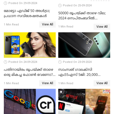
Posted On 29-09-2024
Posted On 25-09-2024
മോട്ടോ എഡ്ജ് 50 അൾട്രാ;
50000 രൂപയ്ക്ക് താഴെ വില;
പ്രധാന സവിശേഷതകൾ
2024 സെപ്തംബറിൽ
വാങ്ങാവുന്ന മികച്ച
View All
1 Min Read
View All
1 Min Read
മൊബൈൽ ഫോണുകൾ
Posted On 24-09-2024
Posted On 23-09-2024
പതിനായിരം രൂപയ്ക്ക് താഴെ
സാംസങ് ഗാലക്സി
ഒരു മികച്ച ഫോൺ വേണോ?
എം55എസ് 5ജി: 20,000
ടെക്നോ പോപ്പ് 9 5G
രൂപയ്ക്കു താഴെ വിലയിൽ
View All
View All
1 Min Read
1 Min Read
അവതരിപ്പിച്ചു
മികച്ച സ്മാർട്ട്ഫോൺ