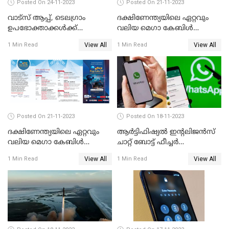
Posted On 24-11-2023
Posted On 21-11-2023
വാട്‌സ് ആപ്പ്, ടെലഗ്രാം
ദക്ഷിണേന്ത്യയിലെ ഏറ്റവും
ഉപഭോക്താക്കള്‍ക്ക്
വലിയ മെഗാ കേബിള്‍
മുന്നറിയിപ്പുമായി
ഫെസ്റ്റിന്റെ ഇരുപത്തി ഒന്നാം
View All
View All
1 Min Read
1 Min Read
മൈക്രോസോഫ്റ്റ്
എഡിഷന്‍ കൊച്ചി
കടവന്ത്രയിൽ
Posted On 21-11-2023
Posted On 18-11-2023
ദക്ഷിണേന്ത്യയിലെ ഏറ്റവും
ആര്‍ട്ടിഫിഷ്യല്‍ ഇന്റലിജന്‍സ്
വലിയ മെഗാ കേബിള്‍
ചാറ്റ് ബോട്ട് ഫീച്ചര്‍
ഫെസ്റ്റിന്റെ ഇരുപത്തി ഒന്നാം
അവതരിപ്പിക്കാനൊരുങ്ങി
View All
View All
1 Min Read
1 Min Read
എഡിഷന്‍ കൊച്ചി
വാട്സാപ്പ്
കടവന്ത്രയിൽ