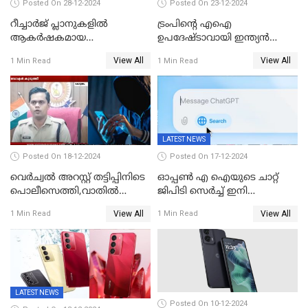
Posted On 28-12-2024
Posted On 23-12-2024
റീച്ചാര്‍ജ് പ്ലാനുകളില്‍
ട്രംപിന്റെ എഐ
ആകർഷകമായ
ഉപദേഷ്ടാവായി ഇന്ത്യൻ
ഓഫറുകളോടെ അടിമുടി മാറ്റം
വംശജൻ ശ്രീറാം കൃഷ്ണൻ
View All
View All
1 Min Read
1 Min Read
വരുത്തി വിഐ
LATEST NEWS
Posted On 18-12-2024
Posted On 17-12-2024
വെർച്വൽ അറസ്റ്റ് തട്ടിപ്പിനിടെ
ഓപ്പൺ എ ഐയുടെ ചാറ്റ്
പൊലീസെത്തി,വാതില്‍
ജിപിടി സെർച്ച് ഇനി
പൊളിച്ച് അകത്തുകടന്നു;
എല്ലാവർക്കും സൗജന്യമായി
View All
View All
1 Min Read
1 Min Read
ഡോക്ടർ വിസമ്മതിച്ചിട്ടും
ഉപയോഗിക്കാം
ഫോൺ വാങ്ങി;
നിർണായകമായത് ബാങ്കിന്റെ
സംശയം
LATEST NEWS
Posted On 10-12-2024