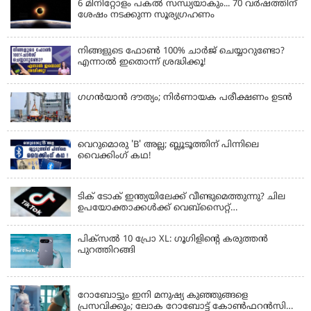
6 മിനിറ്റോളം പകൽ സന്ധ്യയാകും... 70 വർഷത്തിന്
ശേഷം നടക്കുന്ന സൂര്യഗ്രഹണം
നിങ്ങളുടെ ഫോൺ 100% ചാർജ് ചെയ്യാറുണ്ടോ?
എന്നാൽ ഇതൊന്ന് ശ്രദ്ധിക്കൂ!
ഗഗന്‍യാന്‍ ദൗത്യം; നിര്‍ണായക പരീക്ഷണം ഉടന്‍
വെറുമൊരു 'B' അല്ല; ബ്ലൂടൂത്തിന് പിന്നിലെ
വൈക്കിംഗ് കഥ!
LATEST NEWS
ടിക് ടോക് ഇന്ത്യയിലേക്ക് വീണ്ടുമെത്തുന്നു? ചില
ഉപയോക്താക്കൾക്ക് വെബ്സൈറ്റ്
ലഭ്യമായിത്തുടങ്ങി
പിക്സൽ 10 പ്രോ XL: ഗൂഗിളിന്റെ കരുത്തൻ
പുറത്തിറങ്ങി
LATEST NEWS
റോബോട്ടും ഇനി മനുഷ്യ കുഞ്ഞുങ്ങളെ
പ്രസവിക്കും; ലോക റോബോട്ട് കോണ്‍ഫറന്‍സില്‍