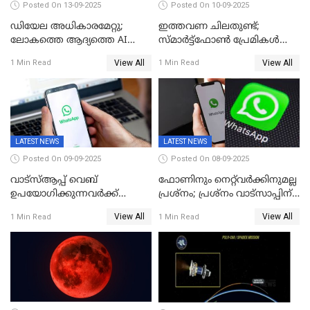
Posted On 13-09-2025
Posted On 10-09-2025
ഡിയേല അധികാരമേറ്റു;
ഇത്തവണ ചിലതുണ്ട്;
ലോകത്തെ ആദ്യത്തെ AI
സ്മാർട്ട്ഫോൺ പ്രേമികൾക്ക്
മന്ത്രിയെ വാഴിച്ചു! ശമ്പളം
സന്തോഷിക്കാമെന്ന് ആപ്പിൾ;
View All
View All
1 Min Read
1 Min Read
വേണ്ട, കൈക്കൂലി വാങ്ങില്ല;
പക്ഷേ വിലയോ..; ഐഫോൺ
'ആരും കൊതിച്ചുപോകും
17 സീരീസ് ഫോണുകള്‍
ഇങ്ങനെയൊരു ക്യാബിനറ്റ്
അവതരിപ്പിച്ചു
മന്ത്രിയെ
LATEST NEWS
LATEST NEWS
Posted On 09-09-2025
Posted On 08-09-2025
വാട്‌സ്ആപ്പ് വെബ്
ഫോണിനും നെറ്റ്‌വര്‍ക്കിനുമല്ല
ഉപയോഗിക്കുന്നവർക്ക്
പ്രശ്നം; പ്രശ്‌നം വാട്സാപ്പിന്
സ്ക്രോൾ ചെയ്യാൻ പറ്റുന്നില്ല;
തന്നെ! ഡൗൺ
View All
View All
1 Min Read
1 Min Read
ചാറ്റിൽ പണികിട്ടി
ഉപഭോക്താക്കൾ