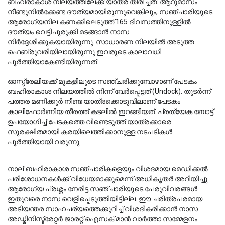
ബഹിരാകാശ നിലയത്തിലേക്ക് യാത്ര തിരിച്ചത്. ആറുമാസം 
നീണ്ടുനിൽക്കേണ്ട ദൗത്യമായിരുന്നുവെങ്കിലും, സഞ്ചാരിയുടെ 
ആരോഗ്യനില കണക്കിലെടുത്ത് 165 ദിവസത്തിനുള്ളിൽ 
ദൗത്യം വെട്ടിചുരുക്കി മടങ്ങാൻ നാസ 
നിർദ്ദേശിക്കുകയായിരുന്നു. സാധാരണ നിലയിൽ അടുത്ത 
ഫെബ്രുവരിയിലായിരുന്നു ഇവരുടെ കാലാവധി 
പൂർത്തിയാകേണ്ടിയിരുന്നത്.
ഓസ്ട്രേലിയക്ക് മുകളിലൂടെ സഞ്ചരിക്കുമ്പോഴാണ് പേടകം 
ബഹിരാകാശ നിലയത്തിൽ നിന്ന് വേർപ്പെട്ടത് (Undock). തുടർന്ന് 
പത്തര മണിക്കൂർ നീണ്ട യാത്രക്കൊടുവിലാണ് പേടകം 
കാലിഫോർണിയ തീരത്ത് കടലിൽ ഇറങ്ങിയത്. പ്രത്യേക ബോട്ട് 
ഉപയോഗിച്ച് പേടകത്തെ വീണ്ടെടുത്ത് യാത്രക്കാരെ 
സുരക്ഷിതമായി കരയിലെത്തിക്കാനുള്ള നടപടികൾ 
പൂർത്തിയായി വരുന്നു.
നാല് ബഹിരാകാശ സഞ്ചാരികളെയും വിശദമായ മെഡിക്കൽ 
പരിശോധനകൾക്ക് വിധേയമാക്കുമെന്ന് അധികൃതർ അറിയിച്ചു. 
ആരോഗ്യ പ്രശ്നം നേരിട്ട സഞ്ചാരിയുടെ പേരുവിവരങ്ങൾ 
ഇതുവരെ നാസ വെളിപ്പെടുത്തിയിട്ടില്ല. ഈ ചരിത്രപരമായ 
അടിയന്തര സാഹചര്യത്തെക്കുറിച്ച് വിശദീകരിക്കാൻ നാസ 
അഡ്മിനിസ്ട്രേറ്റർ ജാരറ്റ് ഐസക് മാൻ വാർത്താ സമ്മേളനം 