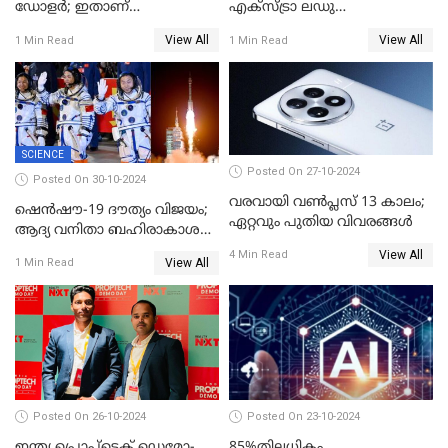
ഡോളര്‍; ഇതാണ്
എക്സ്ട്രാ ലഡു
അടയ്‌ക്കേണ്ട പിഴത്തുക;
എടുക്കാനുണ്ടോ?;
View All
View All
1 Min Read
1 Min Read
ചാനലുകൾ യൂട്യൂബ്
എല്ലായിടത്തും ഇതേ
തടഞ്ഞതാണ് കാരണം; കണ്ണ്
പറയാനുള്ളു! ട്രെൻഡിങ്ങായി
തള്ളി ഗൂഗിള്‍
ഗൂഗിൾ പേ ദീപാവലി ഓഫർ
SCIENCE
Posted On 27-10-2024
Posted On 30-10-2024
വരവായി വൺപ്ലസ് 13 കാലം;
ഷെന്‍ഷൗ-19 ദൗത്യം വിജയം;
ഏറ്റവും പുതിയ വിവരങ്ങൾ
ആദ്യ വനിതാ ബഹിരാകാശ
എഞ്ചിനീയർ ഉൾപ്പെടെ മൂന്നു
View All
4 Min Read
View All
1 Min Read
പേർ ടിയാൻഗോങിൽ
Posted On 26-10-2024
Posted On 23-10-2024
ഇന്ത്യ പ്രൊപ്ടെക് ഡെമോ-
85%തിലധികം