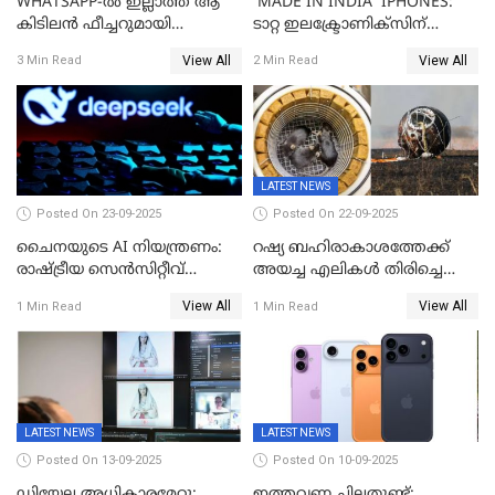
WHATSAPP-ൽ ഇല്ലാത്ത ആ
'MADE IN INDIA' IPHONES:
കിടിലൻ ഫീച്ചറുമായി
ടാറ്റ ഇലക്ട്രോണിക്സിന്
'അരട്ടൈ'
റെക്കോർഡ് വരുമാനക്കുതിപ്പ്
View All
View All
3 Min Read
2 Min Read
LATEST NEWS
Posted On 23-09-2025
Posted On 22-09-2025
ചൈനയുടെ AI നിയന്ത്രണം:
റഷ്യ ബഹിരാകാശത്തേക്ക്‌
രാഷ്ട്രീയ സെൻസിറ്റീവ്
അയച്ച എലികൾ തിരിച്ചെത്തി;
ഉള്ളടക്കം തടയാൻ വാവെയ്
ബയോൺ-എം ദൗത്യത്തിലൂടെ
View All
View All
1 Min Read
1 Min Read
ഡീപ് സീക്ക്-ആർ1-സേഫ്
ജീവനോടെ എത്തിയവ 75
LATEST NEWS
LATEST NEWS
Posted On 13-09-2025
Posted On 10-09-2025
ഡിയേല അധികാരമേറ്റു;
ഇത്തവണ ചിലതുണ്ട്;