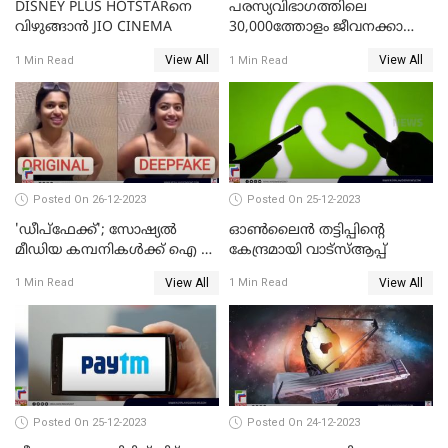
DISNEY PLUS HOTSTARനെ
പരസ്യവിഭാഗത്തിലെ
വിഴുങ്ങാന്‍ JIO CINEMA
30,000ത്തോളം ജീവനക്കാരെ
പുനഃക്രമീകരിക്കാന്‍ ഒരുങ്ങി
View All
View All
1 Min Read
1 Min Read
ഗൂഗിള്‍
Posted On 26-12-2023
Posted On 25-12-2023
'ഡീപ്‌ഫേക്ക്'; സോഷ്യല്‍
ഓണ്‍ലൈന്‍ തട്ടിപ്പിന്റെ
മീഡിയ കമ്പനികള്‍ക്ക് ഐ ടി
കേന്ദ്രമായി വാട്സ്ആപ്പ്
മന്ത്രാലയത്തിന്റെ കര്‍ശന
View All
View All
1 Min Read
1 Min Read
നിര്‍ദ്ദേശം
Posted On 25-12-2023
Posted On 24-12-2023