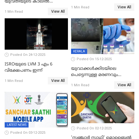
യുവതിയുടെ കാലിൽ
View All
തുന്നിച്ചേർത്തു; മാസങ്ങൾക്ക്
1 Min Read
View All
1 Min Read
ശേഷം യഥാസ്ഥാനത്ത്
തുന്നിച്ചേർത്തു ചൈനീസ്
ഡോക്ടർ
KERALA
Posted On 24-12-2025
Posted On 15-12-2025
ISROയുടെ LVM 3 എം 6
യുവാക്കൾക്കിടയിലെ
വിക്ഷേപണം ഇന്ന്
പെട്ടെന്നുള്ള മരണവും
View All
കോവിഡ് വാക്‌സിനേഷനും;
1 Min Read
View All
1 Min Read
എയിംസ് നടത്തിയ പഠനം
പുറത്ത്; ഐസിഎംആർ
റിപ്പോർട്ട്
LATEST NEWS
Posted On 02-12-2025
Posted On 03-12-2025
'സഞ്ചാർ സാഥി' മൊബൈല്‍