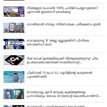
നിങ്ങളുടെ ഫോൺ 100% ചാർജ് ചെയ്യാറുണ്ടോ?
എന്നാൽ ഇതൊന്ന് ശ്രദ്ധിക്കൂ!
ഗഗന്‍യാന്‍ ദൗത്യം; നിര്‍ണായക പരീക്ഷണം ഉടന്‍
വെറുമൊരു 'B' അല്ല; ബ്ലൂടൂത്തിന് പിന്നിലെ
വൈക്കിംഗ് കഥ!
LATEST NEWS
ടിക് ടോക് ഇന്ത്യയിലേക്ക് വീണ്ടുമെത്തുന്നു? ചില
ഉപയോക്താക്കൾക്ക് വെബ്സൈറ്റ്
ലഭ്യമായിത്തുടങ്ങി
പിക്സൽ 10 പ്രോ XL: ഗൂഗിളിന്റെ കരുത്തൻ
പുറത്തിറങ്ങി
LATEST NEWS
റോബോട്ടും ഇനി മനുഷ്യ കുഞ്ഞുങ്ങളെ
പ്രസവിക്കും; ലോക റോബോട്ട് കോണ്‍ഫറന്‍സില്‍
പ്രഖ്യാപനവുമായി കൈവ ടെക്നോളജി