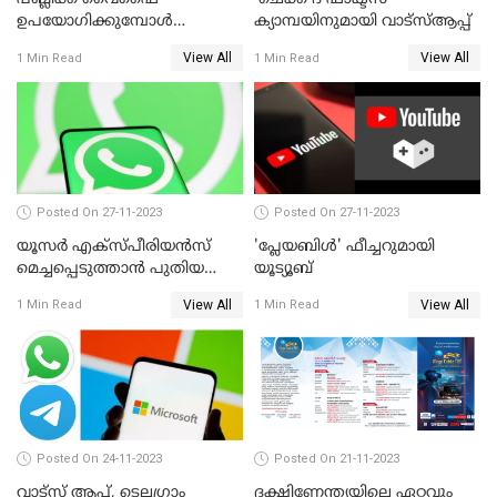
ഉപയോഗിക്കുമ്പോള്‍
ക്യാമ്പയിനുമായി വാട്സ്ആപ്പ്
ശ്രദ്ധിക്കുക; മുന്നറിയിപ്പുമായി
View All
View All
1 Min Read
1 Min Read
പൊലീസ്
Posted On 27-11-2023
Posted On 27-11-2023
യൂസര്‍ എക്‌സ്പീരിയന്‍സ്
'പ്ലേയബിള്‍' ഫീച്ചറുമായി
മെച്ചപ്പെടുത്താന്‍ പുതിയ
യൂട്യൂബ്
അപ്‌ഡേറ്റുമായി വാട്‌സ്ആപ്പ്
View All
View All
1 Min Read
1 Min Read
Posted On 24-11-2023
Posted On 21-11-2023
വാട്‌സ് ആപ്പ്, ടെലഗ്രാം
ദക്ഷിണേന്ത്യയിലെ ഏറ്റവും