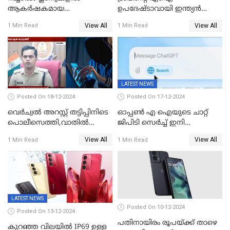
ആകർഷകമായ
ഉപദേഷ്ടാവായി ഇന്ത്യൻ
ഓഫറുകളോടെ അടിമുടി മാറ്റം
വംശജൻ ശ്രീറാം കൃഷ്ണൻ
View All
View All
1 Min Read
1 Min Read
വരുത്തി വിഐ
LATEST NEWS
Posted On 18-12-2024
Posted On 17-12-2024
വെർച്വൽ അറസ്റ്റ് തട്ടിപ്പിനിടെ
ഓപ്പൺ എ ഐയുടെ ചാറ്റ്
പൊലീസെത്തി,വാതില്‍
ജിപിടി സെർച്ച് ഇനി
പൊളിച്ച് അകത്തുകടന്നു;
എല്ലാവർക്കും സൗജന്യമായി
View All
View All
1 Min Read
1 Min Read
ഡോക്ടർ വിസമ്മതിച്ചിട്ടും
ഉപയോഗിക്കാം
ഫോൺ വാങ്ങി;
നിർണായകമായത് ബാങ്കിന്റെ
സംശയം
LATEST NEWS
Posted On 10-12-2024
Posted On 13-12-2024
പതിനായിരം രൂപയ്ക്ക് താഴെ
കുറഞ്ഞ വിലയിൽ IP69 ഉള്ള