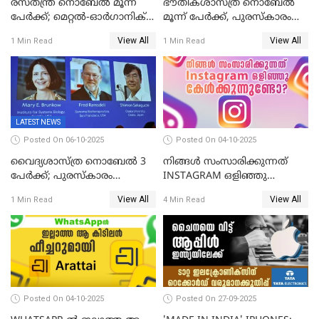
രസതന്ത്ര നൊബേല്‍ മൂന്ന്
ഭൗതികശാസ്ത്ര നൊബേല്‍
പേർക്ക്; മെറ്റൽ-ഓർഗാനിക്
മൂന്ന് പേർക്ക്, പുരസ്‌കാരം
ഫ്രെയിംവർക്കുകളുടെ
ക്വാണ്ടം മെക്കാനിക്സിലെ
View All
View All
1 Min Read
1 Min Read
വികസനത്തിന്' നൽകിയ
ഗവേഷണത്തിന്
സംഭാവനകൾക്ക് പുരസ്‍കാരം
LATEST NEWS
Posted On 06-10-2025
Posted On 04-10-2025
വൈദ്യശാസ്ത്ര നൊബേൽ 3
നിങ്ങൾ സംസാരിക്കുന്നത്
പേർക്ക്; പുരസ്കാരം
INSTAGRAM ഒളിഞ്ഞു
രോഗപ്രതിരോധശേഷിയുമായി
കേൾക്കുന്നുണ്ടോ? സത്യം
View All
View All
1 Min Read
4 Min Read
ബന്ധപ്പെട്ട ഗവേഷണത്തിന്
ഇതാണ്!
Posted On 04-10-2025
Posted On 27-09-2025