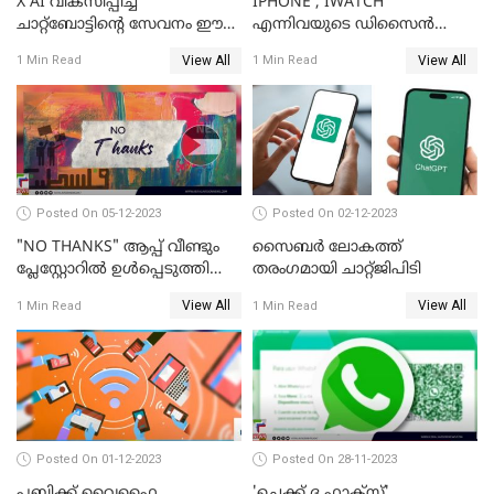
X AI വികസിപ്പിച്ച
IPHONE , IWATCH
ചാറ്റ്‌ബോട്ടിന്റെ സേവനം ഈ
എന്നിവയുടെ ഡിസൈന്‍
ആഴ്ചയോടെ വരിക്കാര്‍ക്ക്
വിഭാഗം എക്സിക്യുട്ടീവ് ടാങ്
View All
View All
1 Min Read
1 Min Read
ലഭിക്കും; ഇലോണ്‍ മസ്‌ക്
ടാന്‍ കമ്പനി
വിടാനൊരുങ്ങുന്നു
Posted On 05-12-2023
Posted On 02-12-2023
"NO THANKS" ആപ്പ് വീണ്ടും
സൈബര്‍ ലോകത്ത്
പ്ലേസ്റ്റോറില്‍ ഉള്‍പ്പെടുത്തി
തരംഗമായി ചാറ്റ്ജിപിടി
GOOGLE
View All
View All
1 Min Read
1 Min Read
Posted On 01-12-2023
Posted On 28-11-2023
പബ്ലിക്ക് വൈഫൈ
'ചെക്ക് ദ ഫാക്ട്‌സ്'