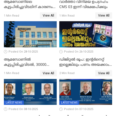
ആമസോണിലെ
വാര്‍ത്താ വിനിമയ ഉപഗ്രഹം
കൂട്ടപിരിച്ചുവിടലിന് കാരണം
CMS 03 ഇന്ന് വിക്ഷേപിക്കും
എ ഐ അല്ല,
View All
View All
1 Min Read
1 Min Read
വെളിപ്പെടുത്തലുമായി CEO
ആന്റി ജാസി
Posted On 28-10-2025
Posted On 26-10-2025
ആമസോണില്‍
ഡിജിറ്റൽ രൂപ: ഇന്റർനെറ്റ്
കൂട്ടപ്പിരിച്ചുവിടല്‍, 30000
ഇല്ലെങ്കിലും പണം അയക്കാം!
ജീവനക്കാരെ പിരിച്ചുവിടും
| DIGITAL RUPEE EXPLAINED
View All
View All
1 Min Read
2 Min Read
IN MALAYALAM
LATEST NEWS
LATEST NEWS
Posted On 08-10-2025
Posted On 07-10-2025