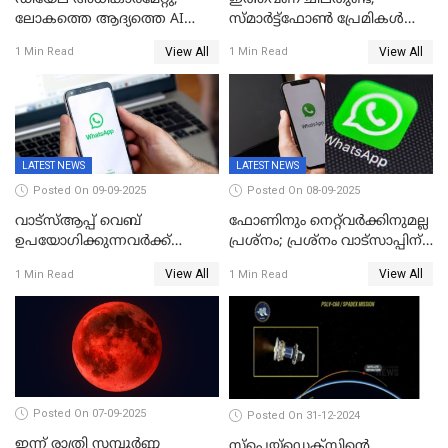
ലോകത്തെ ആദ്യത്തെ AI
സ്മാർട്ട്ഫോൺ പ്രേമികൾക്ക്
മന്ത്രിയെ വാഴിച്ചു! ശമ്പളം
സന്തോഷിക്കാമെന്ന് ആപ്പിൾ;
View All
View All
1 Min Read
1 Min Read
വേണ്ട, കൈക്കൂലി വാങ്ങില്ല;
പക്ഷേ വിലയോ..; ഐഫോൺ
'ആരും കൊതിച്ചുപോകും
17 സീരീസ് ഫോണുകള്‍
ഇങ്ങനെയൊരു ക്യാബിനറ്റ്
അവതരിപ്പിച്ചു
മന്ത്രിയെ
LATEST NEWS
LATEST NEWS
Posted On 09-09-2025
Posted On 08-09-2025
വാട്‌സ്ആപ്പ് വെബ്
ഫോണിനും നെറ്റ്‌വര്‍ക്കിനുമല്ല
ഉപയോഗിക്കുന്നവർക്ക്
പ്രശ്നം; പ്രശ്‌നം വാട്സാപ്പിന്
സ്ക്രോൾ ചെയ്യാൻ പറ്റുന്നില്ല;
തന്നെ! ഡൗൺ
View All
View All
1 Min Read
1 Min Read
ചാറ്റിൽ പണികിട്ടി
ഉപഭോക്താക്കൾ
Posted On 07-09-2025
Posted On 31-12-2024
ഇന്ന് രാത്രി സമ്പൂര്‍ണ്ണ
സ്‌പെയ്‌ഡെക്‌സിൻ്റെ