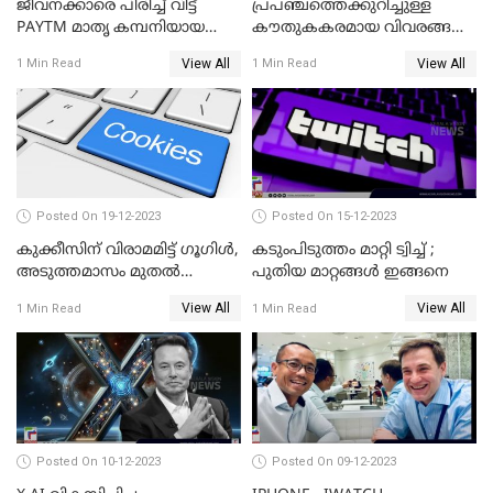
ജീവനക്കാരെ പിരിച്ച് വിട്ട്
പ്രപഞ്ചത്തെക്കുറിച്ചുള്ള
PAYTM മാതൃ കമ്പനിയായ
കൗതുകകരമായ വിവരങ്ങള്‍
വണ്‍-97 കമ്മ്യൂണിക്കേഷന്‍
നല്‍കികൊണ്ട് യാത്ര
View All
View All
1 Min Read
1 Min Read
തുടരുകയാണ് ജയിംസ് വെബ്
Posted On 19-12-2023
Posted On 15-12-2023
കുക്കീസിന് വിരാമമിട്ട് ഗൂഗിള്‍,
കടുംപിടുത്തം മാറ്റി ട്വിച്ച് ;
അടുത്തമാസം മുതല്‍
പുതിയ മാറ്റങ്ങൾ ഇങ്ങനെ
കുക്കീസിന്
View All
View All
1 Min Read
1 Min Read
വിലക്കേര്‍പ്പെടുത്തുമെന്ന്
സൂചന
Posted On 10-12-2023
Posted On 09-12-2023