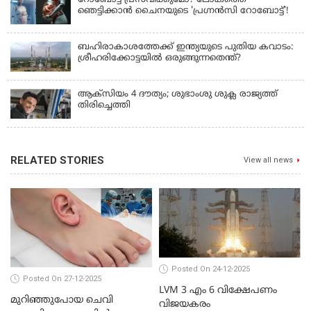
റോബോട്ട് പ്രസവിക്കുമോ? ലോകത്തെ
ഞെട്ടിക്കാൻ ചൈനയുടെ 'പ്രഗ്നൻസി റോബോട്ട്'!
ബഹിരാകാശത്തേക്ക് ഇന്ത്യയുടെ പുതിയ കവാടം:
ശ്രീഹരിക്കോട്ടയിൽ ഒരുങ്ങുന്നതെന്ത്?
ആക്‌സിയം 4 ദൗത്യം; ശുഭാംശു ശുക്ല രാജ്യത്ത്
തിരിച്ചെത്തി
RELATED STORIES
View all news
Posted On 24-12-2025
Posted On 27-12-2025
LVM 3 എം 6 വിക്ഷേപണം
മുറിഞ്ഞുപോയ ചെവി
വിജയകരം