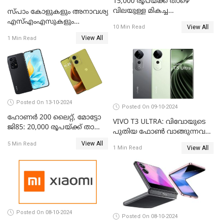
15,000 രൂപയ്ക്ക് താഴെ
വിലയുള്ള മികച്ച
സ്പാം കോളുകളും അനാവശ്യ
ഫോണുകൾ: ഒക്ടോബർ 2024
എസ്എംഎസുകളും
View All
10 Min Read
തിരിച്ചറിയാന്‍ സാധിക്കുന്ന
View All
1 Min Read
എഐ ഫീച്ചറുമായി ഭാരതി
എയര്‍ടെല്‍
Posted On 13-10-2024
Posted On 09-10-2024
ഹോണർ 200 ലൈറ്റ്, മോട്ടോ
VIVO T3 ULTRA: വിവോയുടെ
ജി85: 20,000 രൂപയ്ക്ക് താഴെ
പുതിയ ഫോൺ വാങ്ങുന്നവർ
വില വരുന്ന മികച്ച ഫോൺ
അറിയാൻ
View All
5 Min Read
ഏതാണ്?
View All
1 Min Read
Posted On 08-10-2024
Posted On 08-10-2024