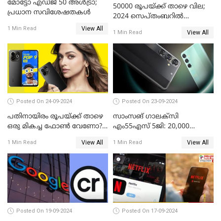
മോട്ടോ എഡ്ജ് 50 അൾട്രാ;
50000 രൂപയ്ക്ക് താഴെ വില;
പ്രധാന സവിശേഷതകൾ
2024 സെപ്തംബറിൽ
വാങ്ങാവുന്ന മികച്ച
View All
1 Min Read
View All
1 Min Read
മൊബൈൽ ഫോണുകൾ
Posted On 24-09-2024
Posted On 23-09-2024
പതിനായിരം രൂപയ്ക്ക് താഴെ
സാംസങ് ഗാലക്സി
ഒരു മികച്ച ഫോൺ വേണോ?
എം55എസ് 5ജി: 20,000
ടെക്നോ പോപ്പ് 9 5G
രൂപയ്ക്കു താഴെ വിലയിൽ
View All
View All
1 Min Read
1 Min Read
അവതരിപ്പിച്ചു
മികച്ച സ്മാർട്ട്ഫോൺ
Posted On 19-09-2024
Posted On 17-09-2024