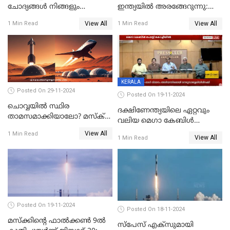
ചോദ്യങ്ങൾ നിങ്ങളും
ഇന്ത്യയിൽ അരങ്ങേറുന്നു:
ചോദിച്ചിട്ടുണ്ടാകും! 2024ൽ
മിന്നിക്കുന്ന ഡിസൈനും
View All
View All
1 Min Read
1 Min Read
ഗൂഗിളിൽ ഏറ്റവുമധികം
ഫീച്ചറുകളും
ആളുകൾ ചോദിച്ച
ചോദ്യങ്ങൾ
KERALA
Posted On 29-11-2024
Posted On 19-11-2024
ചൊവ്വയിൽ സ്ഥിര
ദക്ഷിണേന്ത്യയിലെ ഏറ്റവും
താമസമാക്കിയാലോ? മസ്ക്
വലിയ മെഗാ കേബിള്‍
അടക്കമുള്ളവർ പണി തുടങ്ങി
ഫെസ്റ്റിന്റെ 22-ാം എഡിഷൻ
View All
1 Min Read
View All
1 Min Read
ഈ മാസം 21ന് കൊച്ചിയിൽ
ആരംഭിക്കും
Posted On 19-11-2024
Posted On 18-11-2024
മസ്‌ക്കിന്റെ ഫാല്‍ക്കണ്‍ 9ൽ
സ്‌പേസ് എക്‌സുമായി