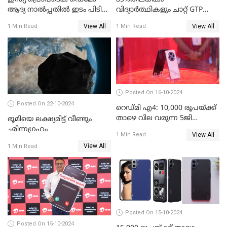
ആദ്യ നാല്‍പ്പതില്‍ ഇടം പിടിച്ച്
വിദ്യാര്‍ത്ഥികളും ചാറ്റ് GTP
കെഎസ്യുഎം സ്റ്റാര്‍ട്ടപ്പായ
പോലുള്ള AI ടൂളുകള്‍
View All
View All
1 Min Read
1 Min Read
തിത്തിത്താര
ഉപയോഗിക്കുന്നതായി
റിപ്പോര്‍ട്ട്
Posted On 16-10-2024
Posted On 22-10-2024
റെഡ്മി എ4: 10,000 രൂപയ്ക്ക്
താഴെ വില വരുന്ന 5ജി
ഭൂമിയെ ലക്ഷ്യമിട്ട് വീണ്ടും
ഫോണുമായി ഷവോമി
ഛിന്നഗ്രഹം
View All
1 Min Read
View All
1 Min Read
Posted On 15-10-2024
Posted On 15-10-2024