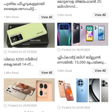
മോട്ടറോള തിങ്ക്ഫോൺ 25:
പുതിയ ഫീച്ചറുകളുമായി
ബിസിനസ്
മൈക്രോസോഫ്റ്റ്
പ്രൊഫഷണലുകൾക്ക്
കോപൈലറ്റ്
View All
5 Min Read
പുതിയൊരു കരുത്ത്
View All
1 Min Read
Posted On 30-09-2024
Posted On 01-10-2024
ഫ്ലിപ്കാർട്ട് ബിഗ് ബില്ല്യൺ
വിവോ X200 സീരീസ്
സെയിൽ; 15,000 രൂപയ്ക്കു
ഒക്ടോബർ 14-ന്
താഴെ വിലയുള്ള മികച്ച
വിപണിയിലെത്തും: കൂടുതൽ
View All
2 Min Read
സ്മാർട്ട്ഫോണുകൾ
View All
1 Min Read
വിവരങ്ങൾ പുറത്ത്
Posted On 29-09-2024
Posted On 25-09-2024