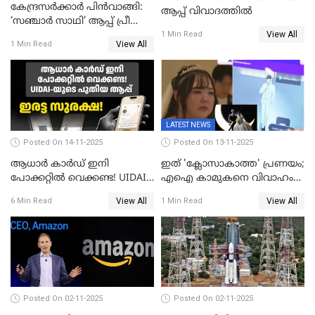
കേന്ദ്രസർക്കാർ പിൻവാങ്ങി:
ആപ്പ് വിവാദത്തില്‍
‘സഞ്ചാർ സാഥി’ ആപ്പ് പ്രീ
View All
ഇൻസ്റ്റാൾ ചെയ്യാനുള്ള
1 Min Read
View All
1 Min Read
ഉത്തരവ് പിൻവലിച്ചു
LATEST NEWS
Posted On 14-11-2025
Posted On 13-11-2025
ആധാർ കാർഡ് ഇനി
ഇത് 'ക്ലോസാകാത്ത' പ്രണയം;
പോക്കറ്റിൽ വെക്കണ്ട! UIDAI-
എഐ കാമുകനെ വിവാഹം
യുടെ പുതിയ ആപ്പ്; ഇരട്ട
ചെയ്ത് 32കാരി,
View All
View All
6 Min Read
1 Min Read
സുരക്ഷ!
വിവാഹാഭ്യർത്ഥന നടത്തിയത്
ക്ലോസ്
Posted On 02-11-2025
Posted On 02-11-2025