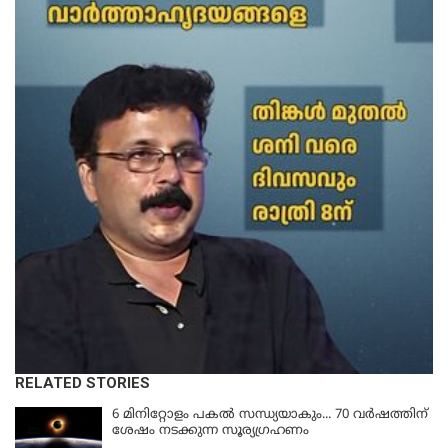
RELATED STORIES
6 മിനിറ്റോളം പകൽ സന്ധ്യയാകും... 70 വർഷത്തിന്
ശേഷം നടക്കുന്ന സൂര്യഗ്രഹണം