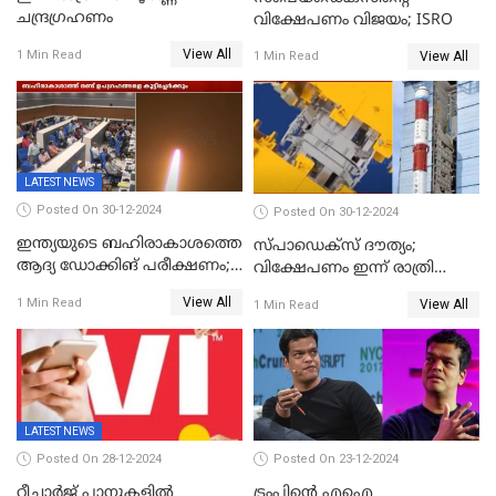
ചന്ദ്രഗ്രഹണം
വിക്ഷേപണം വിജയം; ISRO
View All
1 Min Read
View All
1 Min Read
LATEST NEWS
Posted On 30-12-2024
Posted On 30-12-2024
ഇന്ത്യയുടെ ബഹിരാകാശത്തെ
സ്പാഡെക്‌സ് ദൗത്യം;
ആദ്യ ഡോക്കിങ് പരീക്ഷണം;
വിക്ഷേപണം ഇന്ന് രാത്രി
സ്‌പെയ്‌ഡെക്‌സ് വിക്ഷേപണം
നടക്കും
View All
1 Min Read
View All
1 Min Read
വിജയം
LATEST NEWS
Posted On 28-12-2024
Posted On 23-12-2024
റീച്ചാര്‍ജ് പ്ലാനുകളില്‍
ട്രംപിന്റെ എഐ