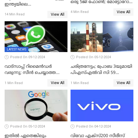
ഒരു 5ജി ഫോൺ; മോട്ടോറോള
ഇന്ത്യയിലെ
മോട്ടോ ജി35 5ജി ഇന്ത്യയിൽ
ആദ്യഫോൺ;ഫിംഗര്‍പ്രിന്റ്
View All
4 Min Read
അവതരിപ്പിച്ചു
View All
14 Min Read
സ്‌കാനര്‍, എല്‍ഇഡി
ഫ്‌ളാഷിനൊപ്പം രണ്ട് കാമറ
സെന്‍സറുകള്‍; റിയല്‍മി 14
എക്‌സ് 18ന് വിപണിയില്‍
LATEST NEWS
Posted On 09-12-2024
Posted On 05-12-2024
വാട്സാപ്പ് റിമൈൻഡർ
ചരിത്രനേട്ടം; പ്രോബ 3യുമായി
വരുന്നു; സീൻ ചെയ്യാത്ത
പിഎസ്എല്‍വി സി 59
മെസ്സേജുകളും സ്റ്റാറ്റസുകളും
ലക്ഷ്യത്തിലേക്ക്; വിക്ഷേപണം
View All
View All
1 Min Read
1 Min Read
ഓർമിപ്പിക്കും ഈ
വിജയം
പുതുപുത്തൻ ഫീച്ചർ
Posted On 05-12-2024
Posted On 04-12-2024
ഇതിൽ ഏതെങ്കിലും
വിവോ എക്‌സ്200 സീരീസ്