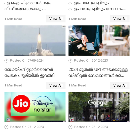
എ ഐ ചിത്രങ്ങള്‍ക്കും
ഐഫോണുകളിലും
വിഡീയോകള്‍ക്കും
ഐപാഡുകളിലും സേവനം
കുരുക്കിടാനൊരുങ്ങി ഗൂഗിള്‍
നിര്‍ത്തലാക്കാന്‍
View All
View All
1 Min Read
1 Min Read
നെറ്റ്ഫ്‌ളിക്‌സ്
Posted On 07-09-2024
Posted On 30-12-2023
ബോയിംഗ് സ്റ്റാര്‍ലൈനര്‍
2024 മുതൽ UPI അടക്കമുള്ള
പേടകം ഭൂമിയില്‍ ഇറങ്ങി
ഡിജിറ്റൽ സേവനങ്ങൾക്ക്
വലിയ മാറ്റങ്ങളാണ്
View All
View All
1 Min Read
1 Min Read
കാത്തിരിക്കുന്നത്
Posted On 27-12-2023
Posted On 26-12-2023