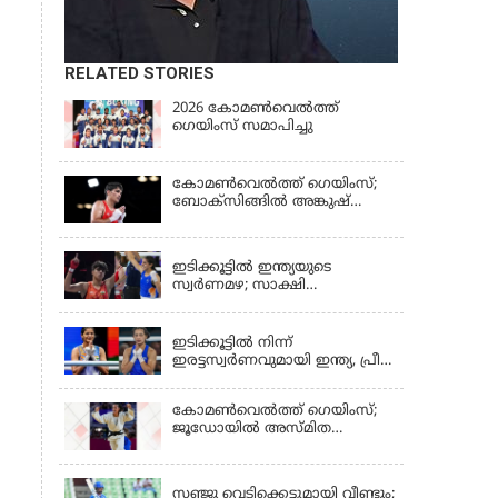
RELATED STORIES
2026 കോമണ്‍വെല്‍ത്ത്
ഗെയിംസ് സമാപിച്ചു
കോമണ്‍വെല്‍ത്ത് ഗെയിംസ്;
ബോക്‌സിങ്ങില്‍ അങ്കുഷ്
പംഗലിന് സ്വര്‍ണം
LATEST NEWS
ഇടിക്കൂട്ടിൽ ഇന്ത്യയുടെ
സ്വർണമഴ; സാക്ഷി
ചൗധരിയ്ക്കും പ്രിയയ്ക്കും
LATEST NEWS
സ്വർണം
ഇടിക്കൂട്ടിൽ നിന്ന്
ഇരട്ടസ്വർണവുമായി ഇന്ത്യ, പ്രീതി
പവാറിനും ജയ്സ്മിന്‍
ലംബോരിയയ്ക്കും മെഡൽ
കോമണ്‍വെല്‍ത്ത് ഗെയിംസ്;
ജൂഡോയിൽ അസ്മിത
ഡേയ്ക്ക് സ്വർണം
KERALA
സഞ്ജു വെടിക്കെട്ടുമായി വീണ്ടും;