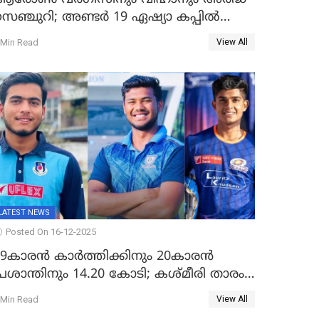
്ചുറി; അണ്ടര്‍ 19 ഏഷ്യാ കപ്പിൽ
ഇന്ത്യ ഫൈനലിൽ
 Min Read
View All
LATEST NEWS
Posted On 16-12-2025
19കാരൻ കാർത്തിക്കിനും 20കാരൻ
്രശാന്തിനും 14.20 കോടി; കശ്മീരി താരം
8.40 കോടിക്ക് ഡൽഹിയിൽ; മലയാളി
 Min Read
View All
താരം വിഘ്നേഷ് പുത്തുർ രാജസ്ഥാനിൽ