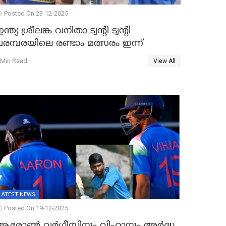
Posted On 23-12-2025
ന്ത്യ ശ്രീലങ്ക വനിതാ ട്വന്റി ട്വന്റി
രമ്പരയിലെ രണ്ടാം മത്സരം ഇന്ന്
 Min Read
View All
LATEST NEWS
Posted On 19-12-2025
ആരോൺ വർഗീസിനും വിഹാനും അർദ്ധ