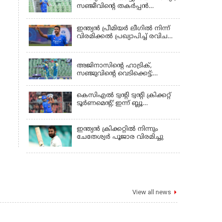
സഞ്ജീവിന്‍റെ തകർപ്പൻ
അർദ്ധസെഞ്ചുറിക്കും
ട്രിവാൻഡ്രത്തെ
ഇന്ത്യന്‍ പ്രീമിയര്‍ ലീഗില്‍ നിന്ന്
രക്ഷിക്കാനായില്ല, കൊച്ചി ബ്ലൂ
വിരമിക്കല്‍ പ്രഖ്യാപിച്ച് രവിചന്ദ്ര
ടൈഗേഴ്സിനു ജയം
അശ്വിന്‍
KERALA
അജിനാസിന്റെ ഹാട്രിക്,
സഞ്ജുവിന്റെ വെടിക്കെട്ട്;
തൃശൂരിനായി അഹമ്മദ് ഇമ്രാന്റെ
മറുപടി,അഞ്ച് വിക്കറ്റ്
കെസിഎൽ ട്വൻ്റി ട്വൻ്റി ക്രിക്കറ്റ്
ജയവുമായി ടൈറ്റൻസ്
ടൂർണമെൻ്റ്; ഇന്ന് ബ്ലൂ
ടൈഗേഴ്സും ടൈറ്റൻസും
ഏറ്റുമുട്ടും
ഇന്ത്യന്‍ ക്രിക്കറ്റിൽ നിന്നും
ചേതേശ്വര്‍ പൂജാര വിരമിച്ചു
View all news