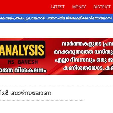
LATEST
MONEY
DISTRICT
ോട്ടയം,ആലപ്പുഴ,വയനാട്,പത്തനംതിട്ട ജില്ലകളിലെ വിദ്യാഭ്യാസ 
നലില്‍ ബാഴ്‌സലോണ