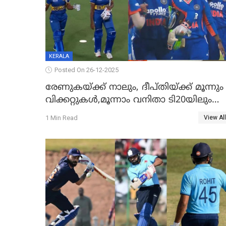
KERALA
Posted On 26-12-2025
രേണുകയ്ക്ക് നാലും, ദീപ്തിയ്ക്ക് മൂന്നും
വിക്കറ്റുകൾ,മൂന്നാം വനിതാ ടി20യിലും
ശ്രീലങ്കയ്ക്ക് ബാറ്റിംഗ് തകര്‍ച്ച; ഇന്ത്യയ്ക്ക
1 Min Read
View All
വിജയലക്ഷ്യം 113 റൺസ്