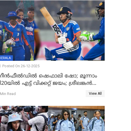
KERALA
Posted On 26-12-2025
്രീന്‍ഫീല്‍ഡില്‍ ഷെഫാലി ഷോ; മൂന്നാം
ി20യിൽ എട്ട് വിക്കറ്റ് ജയം; ശ്രീലങ്കന്‍
വനിതകള്‍ക്കെതിരായ ടി20 പരമ്പര
 Min Read
View All
ന്ത്യക്ക്