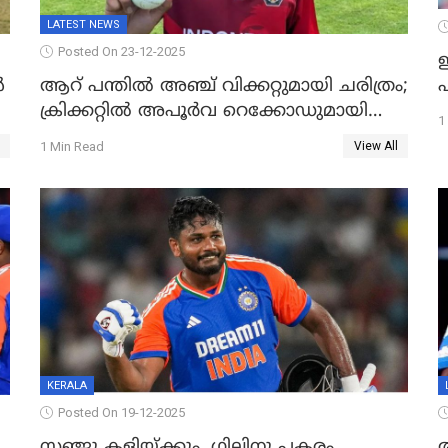
LATEST NEWS
Posted On 23-12-2025
ഇ
പ
ൾ
ആറ് പന്തിൽ അഞ്ച് വിക്കറ്റുമായി ചരിത്രം;
ക്രിക്കറ്റിൽ അപൂർവ റെക്കോഡുമായി
1
ഇന്തോനേഷ്യൻ താരം
1 Min Read
View All
KERALA
Posted On 19-12-2025
സഞ്ജു കളിയ്ക്കും, ഗില്ലിനു പകരം