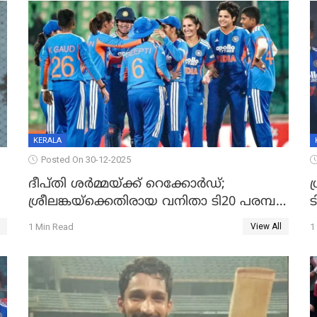
KERALA
Posted On 30-12-2025
ദീപ്തി ശർമ്മയ്ക്ക് റെക്കോർഡ്;
ഗ
ശ്രീലങ്കയ്ക്കെതിരായ വനിതാ ടി20 പരമ്പര
ട
തൂത്തുവാരി ഇന്ത്യ
1 Min Read
1
View All
ഇ