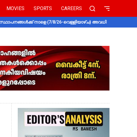
MOVIES
SPORTS
CAREERS
സ്ഥാപനങ്ങൾക്ക് നാളെ (7/8/26-വെള്ളിയാഴ്ച) അവധി
തൃശൂരിൽ