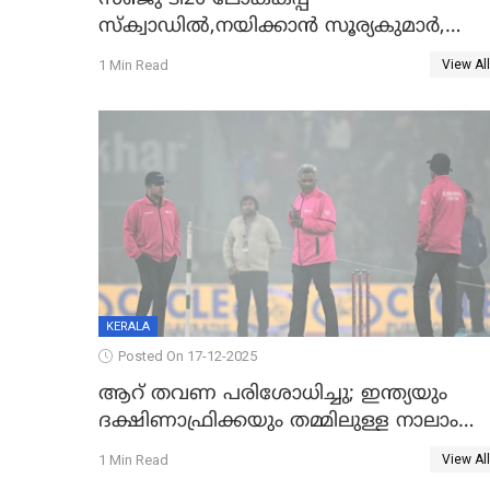
സ്‌ക്വാഡിൽ,നയിക്കാൻ സൂര്യകുമാർ,
ഇന്ത്യൻ ടീമിനെ പ്രഖ്യാപിച്ച് ബി.സി.സി.
1 Min Read
View All
KERALA
Posted On 17-12-2025
ആറ് തവണ പരിശോധിച്ചു; ഇന്ത്യയും
ദക്ഷിണാഫ്രിക്കയും തമ്മിലുള്ള നാലാം
ട്വന്റി20 ഉപേക്ഷിച്ചു
1 Min Read
View All