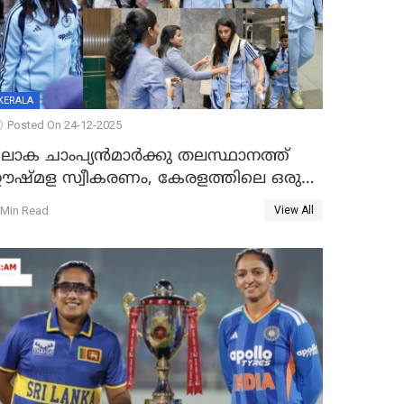
KERALA
Posted On 24-12-2025
ലോക ചാംപ്യൻമാർക്കു തലസ്ഥാനത്ത്
ഊഷ്മള സ്വീകരണം, കേരളത്തിലെ ഒരു
ത്സരം ജയിച്ചാൽ ഇന്ത്യയ്ക്കു പരമ്പര
 Min Read
View All