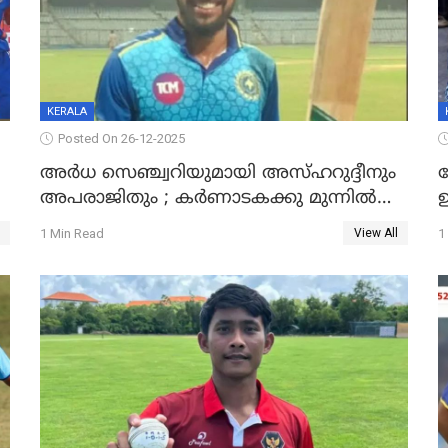
KERALA
Posted On 26-12-2025
അർധ സെഞ്ച്വറിയുമായി അസ്ഹറുദ്ദീനും
അപരാജിതും ; കർണാടകക്കു മുന്നിൽ
്
285 റൺസ് വിജയലക്ഷ്യമുയർത്തി കേരളം
മ
1 Min Read
1
View All