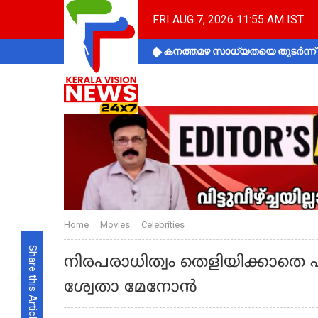
FRI AUG 7, 2026 11:55 AM IST
കനത്തമഴ സാധ്യതയെ തുടർന്ന് ക
Home
Movies
Celebrities
Share this Article
നിരപരാധിത്വം തെളിയിക്കാതെ പടിയ
ശ്വേതാ മേനോൻ