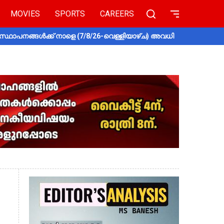
MOVIES
SPORTS
CAREERS
സ്ഥാപനങ്ങൾക്ക് നാളെ (7/8/26-വെള്ളിയാഴ്ച) അവധി
തൃശൂരിൽ