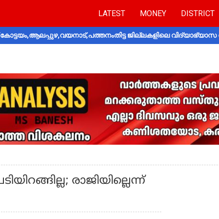
LATEST
MONEY
DISTRICT
ോട്ടയം,ആലപ്പുഴ,വയനാട്,പത്തനംതിട്ട ജില്ലകളിലെ വിദ്യാഭ്യാസ 
ിറങ്ങില്ല; രാജിയില്ലെന്ന്