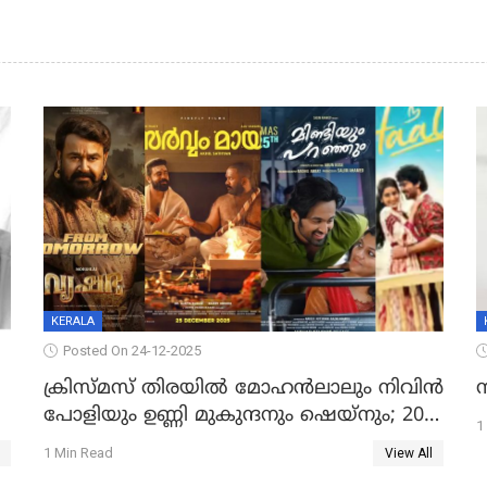
KERALA
Posted On 24-12-2025
ക്രിസ്മസ് തിരയിൽ മോഹൻലാലും നിവിൻ
പോളിയും ഉണ്ണി മുകുന്ദനും ഷെയ്‌നും; 200
1
കോടി മുടക്കിയെത്തുന്ന വൃഷഭയുൾപ്പെടെ
1 Min Read
View All
കാണാം