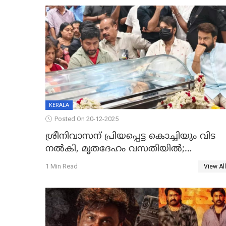
KERALA
Posted On 20-12-2025
ശ്രീനിവാസന് പ്രിയപ്പെട്ട കൊച്ചിയും വിട
നൽകി, മൃതദേഹം വസതിയിൽ;
സംസ്കാരം നാളെ
1 Min Read
View All