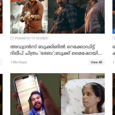
Posted On 17-12-2025
അഡ്വാൻസ് ബുക്കിങിൽ റെക്കോഡിട്ട്
ദിലീപ് ചിത്രം ‘ഭഭബ';ബുക്ക് മൈഷോയില്‍
ക
റെക്കോർഡ് വിൽപ്പന; മണിക്കൂറില്‍
പ
1 Min Read
1
View All
വിറ്റത് 1000ത്തിന് മുകളിൽ ടിക്കറ്റ്