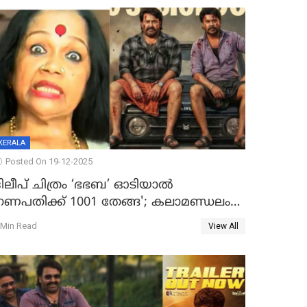
KERALA
Posted On 19-12-2025
ദിലീപ് ചിത്രം ‘ഭഭബ’ ഓടിയാൽ
ഗണപതിക്ക് 1001 തേങ്ങ'; കലാമണ്ഡലം
സത്യഭാമ
 Min Read
View All