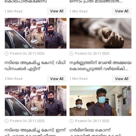
കൊലപാതകക്കേസ്
ഒന്നാം പ്രതി മാലങ്ങാടന്‍
ഷെഫീഖ് കുറ്റക്കാരൻ
View All
View All
1 Min Read
1 Min Read
Posted On 25-11-2025
Posted On 25-11-2025
നടിയെ അക്രമിച്ച കേസ്; വിധി
സ്വർണ്ണത്തിന് വേണ്ടി അമ്മയെ
ഡിസംബര്‍ എട്ടിന്
കൊലപ്പെടുത്തി വഴിയരികിൽ
തള്ളി; മകളും കാമുകനും
View All
View All
2 Min Read
1 Min Read
പിടിയിൽ
Posted On 25-11-2025
Posted On 24-11-2025
നടിയെ അക്രമിച്ച കേസ്; ഇന്ന്
ഗര്‍ഭിണിയെ കൊന്ന്