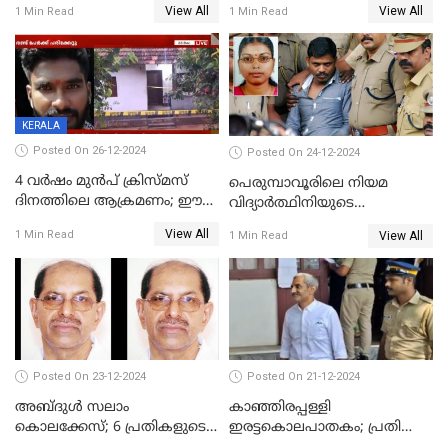
View All
View All
1 Min Read
1 Min Read
KERALA
Posted On 26-12-2024
Posted On 24-12-2024
4 വർഷം മുൻപ് ക്രിസ്മസ്
പെരുമ്പാവൂരിലെ നിയമ
ദിനത്തിലെ ആക്രമണം; ഈ
വിദ്യാര്‍ത്ഥിനിയുടെ
ക്രിസ്മസിന് പകരം
കൊലപാതകം ; പ്രതി
View All
1 Min Read
View All
1 Min Read
ചോദിക്കാനെത്തി, 2 പേർ
അമീറുള്‍ ഇസ്ലാമിന്റെ
കുത്തേറ്റു മരിച്ചു
മനോനിലയില്‍ കുഴപ്പമില്ലെന്ന്
റിപ്പോര്‍ട്ട്
Posted On 23-12-2024
Posted On 21-12-2024
അബ്ദുള്‍ സലാം
കാഞ്ഞിരപ്പള്ളി
കൊലക്കേസ്‌; 6 പ്രതികളുടെ
ഇരട്ടകൊലപാതകം; പ്രതി
ശിക്ഷാവിധി ഇന്ന്‌
ജോർജ് കുര്യന് ഇരട്ട