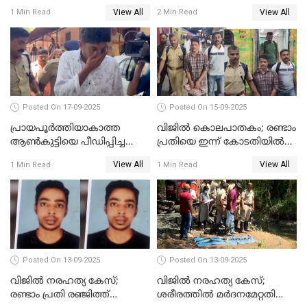
രേഖപ്പെടുത്തും
ജീവപര്യന്തവും 3 ലക്ഷം രൂപ
View All
View All
1 Min Read
2 Min Read
പിഴയും ശിക്ഷ
Posted On 17-09-2025
Posted On 15-09-2025
പ്രായപൂർത്തിയാകാത്ത
വിജിൽ കൊലപാതകം; രണ്ടാം
ആൺകുട്ടിയെ പീഡിപ്പിച്ച
പ്രതിയെ ഇന്ന് കോടതിയിൽ
സംഭവം; ഒരാൾ കൂടി
ഹാജരാക്കും
View All
View All
1 Min Read
1 Min Read
അറസ്റ്റിൽ
Posted On 13-09-2025
Posted On 13-09-2025
വിജിൽ നരഹത്യ കേസ്;
വിജില്‍ നരഹത്യ കേസ്;
രണ്ടാം പ്രതി രഞ്ജിത്ത്
ശരീരത്തില്‍ മര്‍ദനമേറ്റതിന്റെ