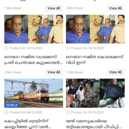
കൊലക്കുറ്റം ചുമത്തി
View All
View All
1 Min Read
2 Min Read
Posted On 14-10-2025
Posted On 14-10-2025
നെന്മാറ സജിത വധക്കേസ്:
നെന്മാറ സജിത കൊലക്കേസ്
പ്രതി ചെന്താമര കുറ്റക്കാരൻ,
വിധി ഇന്ന്
ശിക്ഷ 16ന്; ജാമ്യത്തിലിറങ്ങി
View All
View All
2 Min Read
1 Min Read
നടത്തിയത്
ഇരട്ടക്കൊലപാതകം
KERALA
Posted On 04-10-2025
Posted On 03-10-2025
കൊച്ചിയില്‍ ട്രെയിനിന്
രണ്ട് വയസുകാരിയെ
കല്ലെറിഞ്ഞ പ്ലസ് വൺ
തട്ടികൊണ്ടുപോയി പീഡിപ്പിച്ച