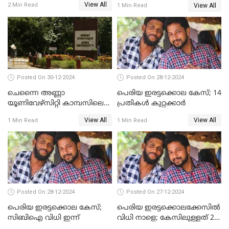
View All
2 Min Read
View All
1 Min Read
കൂടുതൽ അന്വേഷണത്തിന്
പൊലീസ്
Posted On 30-12-2024
Posted On 28-12-2024
ചെന്നൈ അണ്ണാ
പെരിയ ഇരട്ടക്കൊല കേസ്; 14
യൂണിവേഴ്‌സിറ്റി കാമ്പസിലെ
പ്രതികള്‍ കുറ്റക്കാര്‍
ബലാത്സംഗം; ദേശീയ വനിതാ
View All
View All
1 Min Read
1 Min Read
കമ്മീഷന്‍ ഇന്ന്
യൂണിവേഴ്‌സിറ്റിയിലെത്തും
Posted On 28-12-2024
Posted On 27-12-2024
പെരിയ ഇരട്ടക്കൊല കേസ്;
പെരിയ ഇരട്ടക്കൊലക്കേസില്‍
സിബിഐ വിധി ഇന്ന്
വിധി നാളെ; കേസിലുള്ളത് 24
പ്രതികള്‍