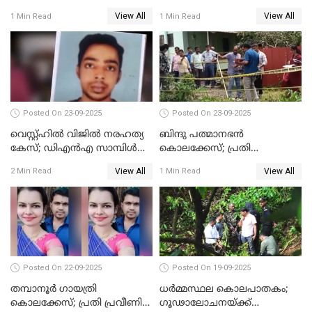
സെബാസ്റ്റ്യന്‍ കുറ്റം സമ്മതിച്ചു
തൊഴിലാളിയുടെ മൊഴി
View All
View All
1 Min Read
1 Min Read
രേഖപ്പെടുത്തും
Posted On 23-09-2025
Posted On 23-09-2025
വെസ്റ്റ്ഹിൽ വിജിൽ നരഹത്യ
ബിന്ദു പത്മാനഭന്‍
കേസ്; ഡിഎൻഎ സാമ്പിൾ
കൊലക്കേസ്; പ്രതി
പരിശോധനയ്ക്ക് അയക്കും
സെബാസ്റ്റ്യന്റെ അറസ്റ്റ്
View All
View All
2 Min Read
1 Min Read
രേഖപ്പെടുത്തി
Posted On 22-09-2025
Posted On 19-09-2025
തമ്പാനൂര്‍ ഗായത്രി
ധർമ്മസ്ഥല കൊലപാതകം;
കൊലക്കേസ്; പ്രതി പ്രവീണിന്
ഗൂഢാലോചനയ്ക്ക്