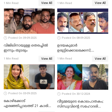
View All
View All
1 Min Read
1 Min Read
കൊലപ്പെടുത്തി; 5 പവൻ
കണ്ടെത്തി
സ്വർണ്ണവും ഒരു ലക്ഷം
രൂപയും കാണാതായി
Posted On 09-09-2025
Posted On 08-09-2025
വിജിലിനായുള്ള തെരച്ചിൽ
ഉദയകുമാര്‍
ഇന്നും തുടരും
ഉരുട്ടിക്കൊലക്കേസ്;
വിധിക്കെതിരെ കുടുംബം
View All
View All
1 Min Read
1 Min Read
സുപ്രീംകോടതിയിലേക്ക്
Posted On 03-09-2025
Posted On 30-12-2024
കോഴിക്കോട്
വീട്ടമ്മയുടെ കൊലപാതകം;
എരഞ്ഞിപ്പാലത്ത് 21 കാരി
സിന്ധുവിന്റെ സഹോദരി
ജീവനൊടുക്കിയ സംഭവം:
ഭർത്താവ് പിടിയില്‍