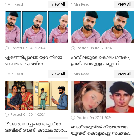
കൊലപാതക കുറ്റവും
ഭര്‍ത്താവിന്റെ അറസ്റ്റ്
View All
View All
1 Min Read
1 Min Read
വധശ്രമ കുറ്റവും ചുമത്തി
രേഖപ്പെടുത്തി
Posted On 04-12-2024
Posted On 02-12-2024
എരഞ്ഞിപ്പാലത് യുവതിയെ
ഫസീലയുടെ കൊലപാതകം;
കൊലപെടുത്തിയ
പ്രതിക്കായുള്ള കസ്റ്റഡി
സംഭവത്തിൽ പ്രതിക്കായുള്ള
അപേക്ഷ ഇന്ന് നൽകും
View All
View All
1 Min Read
1 Min Read
കസ്റ്റഡി അപേക്ഷ ഇന്ന്
Posted On 30-11-2024
Posted On 27-11-2024
19കാരനൊപ്പം ഒളിച്ചൊടിയ
ബംഗ്‌ളുരുവില്‍ വ്‌ളോഗറായ
ദേവിക്ക് വേണ്ടി കാമുകന്മാർ
യുവതി കൊല്ലപ്പെട്ട സംഭവം;
പൊലീസ് സ്റ്റേഷനിൽ; പിന്നീട്