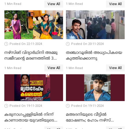
ശ്രമത്തില്‍ പ്രതിയെ അറസ്റ്റ്
വയസ്സുകാരന്‍ ക്രൂരമായ
View All
View All
1 Min Read
1 Min Read
ചെയ്തു
പീഡനത്തിനിരയായി
Posted On 22-11-2024
Posted On 20-11-2024
നഴ്സിങ് വിദ്യാര്‍ഥിനി അമ്മു
തഞ്ചാവൂരില്‍ അധ്യാപികയെ
സജീവന്റെ മരണത്തില്‍ 3
കുത്തിക്കൊന്നു
സഹപാഠികളുടെയും അറസ്റ്റ്
View All
View All
1 Min Read
1 Min Read
രേഖപ്പെടുത്തി
Posted On 19-11-2024
Posted On 19-11-2024
കരുനാഗപ്പള്ളിയില്‍ നിന്ന്
മഅദനിയുടെ വീട്ടിൽ
കാണാതായ യുവതിയുടെ
മോഷണം; ഹോം നഴ്‌സ്
മൃതദേഹം കണ്ടെത്തി
പിടിയിൽ