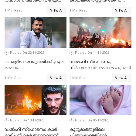
വിചാരണ കോടതി വീണ്ടും
കായലില്‍ തള്ളിയ കേസ്;
പരിഗണിക്കും
പ്രതിക്ക് വധശിക്ഷ
View All
View All
1 Min Read
1 Min Read
Posted On 22-11-2025
Posted On 14-11-2025
പങ്കാളിയായ യുവതിക്ക് ക്രൂര
ഡല്‍ഹി സ്‌ഫോടനം;
മര്‍ദനം
നിര്‍ണായ വിവരങ്ങള്‍ പുറത്ത്
View All
View All
1 Min Read
2 Min Read
Posted On 13-11-2025
Posted On 05-11-2025
ഡല്‍ഹി സ്‌ഫോടനം; കാര്‍
കുറുമാത്തൂരിലെ
ഓടിച്ചത് ഉമര്‍ തന്നെയെന്ന്
പിഞ്ചുകുഞ്ഞിന്റെ