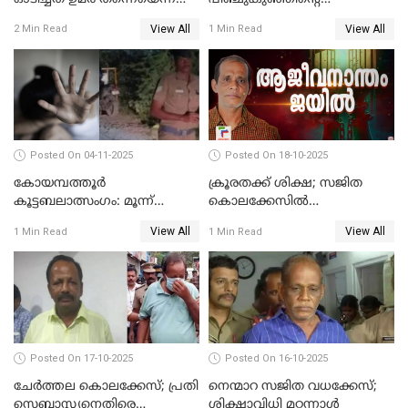
സ്ഥിരീകരിച്ച് DNA
കൊലപാതകം; അമ്മ
View All
View All
2 Min Read
1 Min Read
പരിശോധനാഫലം
അറസ്റ്റില്‍
Posted On 04-11-2025
Posted On 18-10-2025
കോയമ്പത്തൂർ
ക്രൂരതക്ക് ശിക്ഷ; സജിത
കൂട്ടബലാത്സംഗം: മൂന്ന്
കൊലക്കേസില്‍
പ്രതികൾ അറസ്റ്റിൽ
ചെന്താമരയ്ക്ക്
View All
View All
1 Min Read
1 Min Read
ഇരട്ടജീവപര്യന്തം
Posted On 17-10-2025
Posted On 16-10-2025
ചേര്‍ത്തല കൊലക്കേസ്; പ്രതി
നെന്മാറ സജിത വധക്കേസ്;
സെബാസ്റ്റ്യനെതിരെ
ശിക്ഷാവിധി മറ്റന്നാള്‍