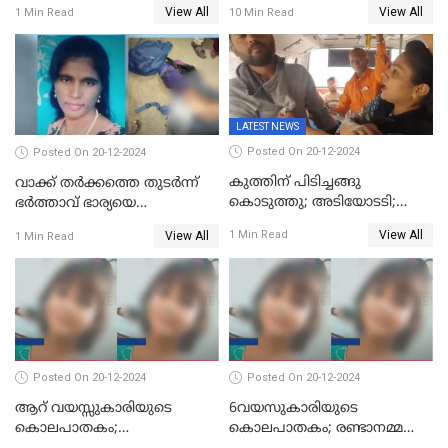
View All
View All
1 Min Read
10 Min Read
ജീവപര്യന്തം
LATEST NEWS
Posted On 20-12-2024
Posted On 20-12-2024
കുത്തിന് പിടിച്ചങ്ങു
വാക്ക് തര്‍ക്കത്തെ തുടര്‍ന്ന്
കൊടുത്തു; അടിയോടടി;
ഭര്‍ത്താവ് ഭാര്യയെ
നിന്നങ്ങു മേടിച്ചു; ബസില്‍
വെട്ടിക്കൊന്നു
View All
1 Min Read
View All
1 Min Read
ശല്യം ചെയ്തയാളെ 26 തവണ
മുഖത്തടിച്ച് അധ്യാപിക
Posted On 20-12-2024
Posted On 20-12-2024
ആറ് വയസ്സുകാരിയുടെ
6വയസുകാരിയുടെ
കൊലപാതകം;
കൊലപാതകം; രണ്ടാനമ്മയെ