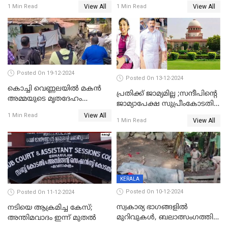
ദുർമന്ത്രവാദവുമായി
കോടതിയില്‍ ഹാജരാക്കും
View All
View All
1 Min Read
1 Min Read
ബന്ധമില്ലെന്ന് സ്ഥിരീകരണം
Posted On 19-12-2024
Posted On 13-12-2024
കൊച്ചി വെണ്ണലയില്‍ മകന്‍
പ്രതിക്ക് ജാമ്യമില്ല ;സന്ദീപിന്റെ
അമ്മയുടെ മൃതദേഹം
ജാമ്യാപേക്ഷ സുപ്രീംകോടതി
രഹസ്യമായി കുഴിച്ചുമൂടി
തള്ളി
View All
1 Min Read
View All
1 Min Read
KERALA
Posted On 10-12-2024
Posted On 11-12-2024
സ്വകാര്യ ഭാഗങ്ങളിൽ
നടിയെ ആക്രമിച്ച കേസ്;
മുറിവുകൾ, ബലാത്സംഗത്തിന്
അന്തിമവാദം ഇന്ന് മുതല്‍
ഇരയായെന്ന് പോത്തന്‍ കോട്