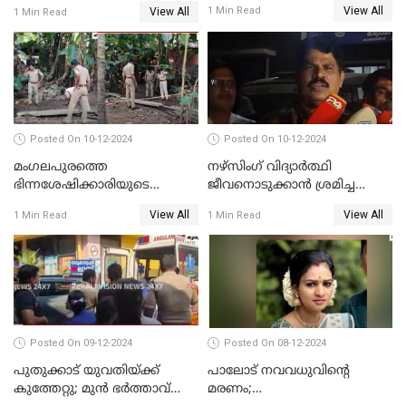
View All
1 Min Read
View All
1 Min Read
കൊലപാതകത്തില്‍
പോസ്റ്റ്‌മോർട്ടം റിപ്പോർട്ട്
Posted On 10-12-2024
Posted On 10-12-2024
മംഗലപുരത്തെ
നഴ്‌സിംഗ് വിദ്യാർത്ഥി
ഭിന്നശേഷിക്കാരിയുടെ
ജീവനൊടുക്കാന്‍ ശ്രമിച്ച
കൊലപാതകം; പ്രതിയെന്ന്
സംഭവം;ഹോസ്റ്റൽ വാർഡനെ
View All
View All
1 Min Read
1 Min Read
സംശയിക്കുന്നയാള്‍
മാറ്റിയതായി മൻസൂർ
കസ്റ്റഡിയില്‍
ആശുപത്രി എം.ഡി ഷംസുദ്ദീൻ
Posted On 09-12-2024
Posted On 08-12-2024
പുതുക്കാട് യുവതിയ്ക്ക്
പാലോട് നവവധുവിന്റെ
കുത്തേറ്റു; മുൻ ഭർത്താവ്
മരണം;