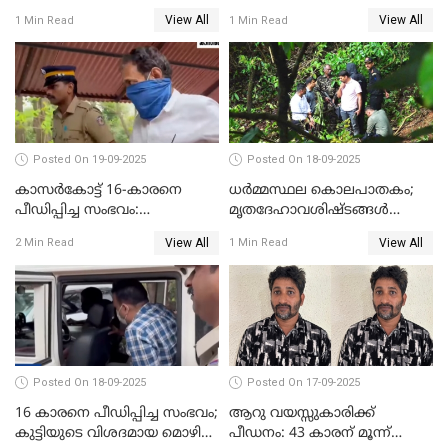
ജീവപര്യന്തം കഠിനതടവും ഒരു
തെളിവുകൾ ഇല്ല
View All
View All
1 Min Read
1 Min Read
ലക്ഷം രൂപ പിഴയും
Posted On 19-09-2025
Posted On 18-09-2025
കാസർകോട്ട് 16-കാരനെ
ധർമ്മസ്ഥല കൊലപാതകം;
പീഡിപ്പിച്ച സംഭവം:
മൃതദേഹാവശിഷ്ടങ്ങൾ
ലക്ഷങ്ങളുടെ സാമ്പത്തിക
കണ്ടെത്താൻ SIT
View All
View All
2 Min Read
1 Min Read
ഇടപാടുകൾ നടന്നതായി
പൊലീസ്
Posted On 18-09-2025
Posted On 17-09-2025
16 കാരനെ പീഡിപ്പിച്ച സംഭവം;
ആറു വയസ്സുകാരിക്ക്
കുട്ടിയുടെ വിശദമായ മൊഴി
പീഡനം: 43 കാരന് മൂന്ന്