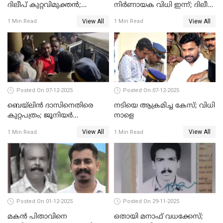
ദിലീപ് കുറ്റവിമുക്തന്‍;
നിർണായക വിധി ഇന്ന്; ദിലീപ്
പള്‍സര്‍ സുനി അടക്കം ആറു
അടക്കം 10 പ്രതികൾ
View All
View All
1 Min Read
1 Min Read
പ്രതികള്‍ കുറ്റക്കാര്‍;
ശിക്ഷവിധി 12 ന്
Posted On 07-12-2025
Posted On 07-12-2025
ബെയ്‌ലിന്‍ ദാസിനെതിരെ
നടിയെ ആക്രമിച്ച കേസ്; വിധി
കുറ്റപത്രം; ജൂനിയർ
നാളെ
അഭിഭാഷക ശ്യാമിലിയെ
View All
View All
1 Min Read
1 Min Read
മർദിച്ച കേസ്
Posted On 01-12-2025
Posted On 29-11-2025
മകൻ പിതാവിനെ
ഒതായി മനാഫ് വധക്കേസ്;