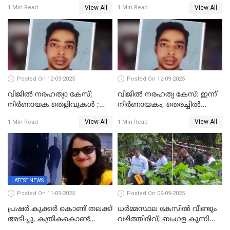
പിടിയിൽ
പാടുകളില്ല,പോസ്റ്റുമോര്‍ട്ടം
View All
View All
1 Min Read
1 Min Read
റിപ്പോർട്ട് പുറത്ത്
Posted On 12-09-2025
Posted On 12-09-2025
വിജിൽ നരഹത്യാ കേസ്;
വിജിൽ നരഹത്യ കേസ്: ഇന്ന്
നിർണായക തെളിവുകൾ ;
നിർണായകം, തെരച്ചിൽ
അസ്ഥിക്ക് പുറമേ പല്ലും,
പുനരാരംഭിച്ചു
View All
View All
1 Min Read
1 Min Read
താടിയെല്ലും ലഭിച്ചു
LATEST NEWS
Posted On 11-09-2025
Posted On 09-09-2025
പ്രഷർ കുക്കർ കൊണ്ട് തലക്ക്
ധർമ്മസ്ഥല കേസിൽ വീണ്ടും
അടിച്ചു, കത്രികകൊണ്ട്
വഴിത്തിരിവ്; ബംഗള കുന്നിൽ
കഴുത്തറുത്ത് യുവതിയെ
മൃതദേഹ അവശിഷ്ടങ്ങൾ