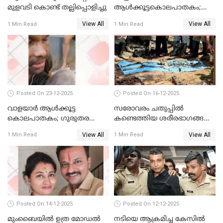
മുളവടി കൊണ്ട് തല്ലിപ്പൊളിച്ചു
ആൾക്കൂട്ടകൊലപാതകം;
പ്രതികളെ കസ്റ്റഡിയില്‍
View All
View All
1 Min Read
1 Min Read
വാങ്ങും
Posted On 23-12-2025
Posted On 16-12-2025
വാളയാർ ആൾക്കൂട്ട
സരോവരം ചതുപ്പിൽ
കൊലപാതകം; ഗുരുതര
കണ്ടെത്തിയ ശരീരഭാഗങ്ങൾ
വകുപ്പുകൾ ചുമത്തി അറസ്റ്റ്
വിജിലിൻ്റേത് തന്നെയെന്ന്
View All
View All
1 Min Read
1 Min Read
ഡി.എൻ.എ പരിശോധനയിൽ
സ്ഥിരീകരണം
Posted On 14-12-2025
Posted On 12-12-2025
മുംബൈയില്‍ ഉത്ര മോഡല്‍
നടിയെ ആക്രമിച്ച കേസില്‍