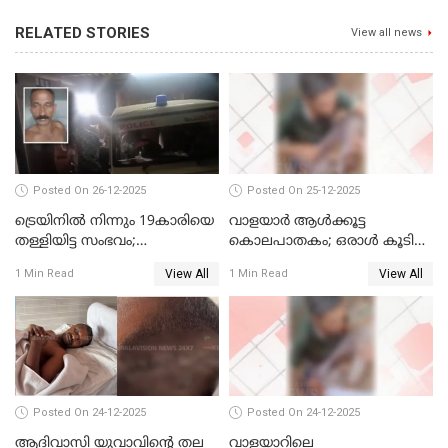
RELATED STORIES
View all news
Posted On 26-12-2025
Posted On 25-12-2025
ട്രെയിനില്‍ നിന്നും 19കാരിയെ
വാളയാര്‍ ആള്‍ക്കൂട്ട
തള്ളിയിട്ട സംഭവം;
കൊലപാതകം; ഒരാള്‍ കൂടി
കൊച്ചിയിലെ
അറസ്റ്റില്‍
View All
View All
1 Min Read
1 Min Read
ആശുപത്രിയിലേക്ക് മാറ്റി
Posted On 24-12-2025
Posted On 24-12-2025
ആദിവാസി യുവാവിന്റെ തല
വാളയാറിലെ