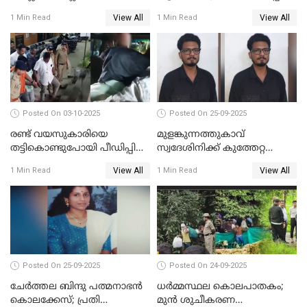
വിദ്യാർഥികൾ പിടിയിൽ;
കേസ്; പ്രതിക്ക് 65 വർഷം
View All
View All
1 Min Read
1 Min Read
കല്ലേറിൽ അഗ്നിരക്ഷാസേന
തടവ്
ഉദ്യോഗസ്ഥന് പരിക്കേറ്റിരുന്നു
Posted On 03-10-2025
Posted On 25-09-2025
രണ്ട് വയസുകാരിയെ
മുളങ്കുന്നത്തുകാവ്
തട്ടികൊണ്ടുപോയി പീഡിപ്പിച്ച
സ്വദേശിനിക്ക് കുത്തേറ്റ
കേസ് ശിക്ഷവിധി ഇന്ന്
സംഭവം; പ്രതി മാര്‍ട്ടിന്‍
View All
View All
1 Min Read
1 Min Read
ജോസഫ് പിടിയില്‍
Posted On 25-09-2025
Posted On 24-09-2025
ചേർത്തല ബിന്ദു പത്മനാഭൻ
ധർമ്മസ്ഥല കൊലപാതകം;
കൊലക്കേസ്; പ്രതി
മുൻ ശുചീകരണ