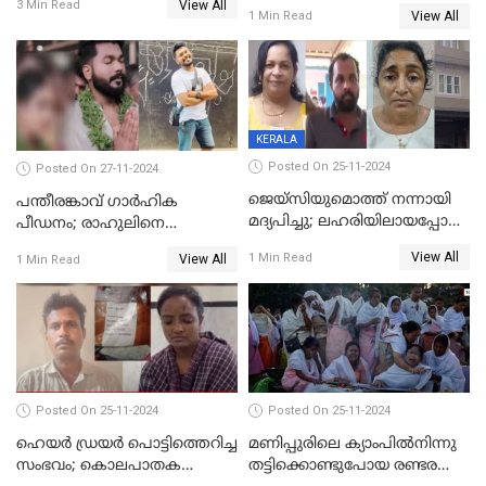
പൊലീസ് അന്വേഷണം
View All
3 Min Read
സംഭവിച്ചത്
View All
1 Min Read
ഊര്‍ജിതമാക്കി
KERALA
Posted On 25-11-2024
Posted On 27-11-2024
ജെയ്‌സിയുമൊത്ത് നന്നായി
പന്തീരങ്കാവ് ഗാർഹിക
മദ്യപിച്ചു; ലഹരിയിലായപ്പോൾ
പീഡനം; രാഹുലിനെ
ഡംബൽ എടുത്ത് തലയ്ക്ക്
കസ്റ്റഡിയിൽ ആവശ്യപ്പെട്ട്
View All
1 Min Read
View All
1 Min Read
പലവട്ടം അടിച്ചു;
പൊലീസ് കോടതിയിൽ
നിലവിളിച്ചപ്പോൾ മുഖത്ത്
അപേക്ഷ നൽകും
തലയിണ വച്ചമർത്തി;
അരുംകൊലയിൽ യുവാവും
യുവതിയും പിടിയിൽ
Posted On 25-11-2024
Posted On 25-11-2024
ഹെയര്‍ ഡ്രയര്‍ പൊട്ടിത്തെറിച്ച
മണിപ്പുരിലെ ക്യാംപില്‍നിന്നു
സംഭവം; കൊലപാതക
തട്ടിക്കൊണ്ടുപോയ രണ്ടര