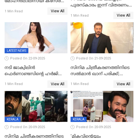
മോഹൻലാലിനായി കസേര
പുരസ്‌കാരം ഇന്ന് വിതരണം
ഒരുക്കിക്കൊടുത്ത് ഷാരുഖ്
View All
ചെയ്യും
1 Min Read
ഖാൻ
View All
1 Min Read
LATEST NEWS
Posted On 22-09-2025
Posted On 21-09-2025
നടി ജാക്വിലിന്‍
സിനിമ ചിത്രീകരണത്തിനിടെ
ഫെര്‍ണാണ്ടസിന്റെ ഹര്‍ജി
സൽമാൻ ഖാന് പരിക്ക്;
സുപ്രീം കോടതി തള്ളി
ചികിത്സയിൽ;
View All
View All
1 Min Read
1 Min Read
മുംബൈയിലേക്ക് മടങ്ങി
KERALA
KERALA
Posted On 20-09-2025
Posted On 20-09-2025
സിനിമ ചിത്രീകരണത്തിനിടെ
'മികവിന്റെയും