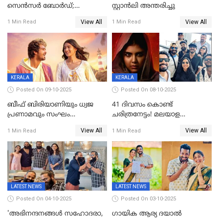
സെന്‍സര്‍ ബോര്‍ഡ്;
സ്റ്റാൻലി അന്തരിച്ചു
'പ്രൈവറ്റ്' സിനിമയില്‍
View All
View All
1 Min Read
1 Min Read
തിരുത്തല്‍
KERALA
KERALA
Posted On 09-10-2025
Posted On 08-10-2025
ബീഫ് ബിരിയാണിയും ധ്വജ
41 ദിവസം കൊണ്ട്
പ്രണാമവും സംഘം
ചരിത്രനേട്ടം! മലയാള
കാവലുണ്ടും വേണ്ട'; ഷെയ്ൻ
സിനിമയിൽ പുതിയ
View All
View All
1 Min Read
1 Min Read
നിഗത്തിന്റെ ഹാൽ
അധ്യായം, വിസ്മയമായി
സിനിമയ്ക്ക്
ലോക 300 കോടി ക്ലബ്ബിൽ
സെൻസർബോർഡിന്റെ
കടുംവെട്ട്
LATEST NEWS
LATEST NEWS
Posted On 04-10-2025
Posted On 03-10-2025
'അഭിനന്ദനങ്ങൾ സഹോദരാ,
ഗായിക ആര്യ ദയാൽ