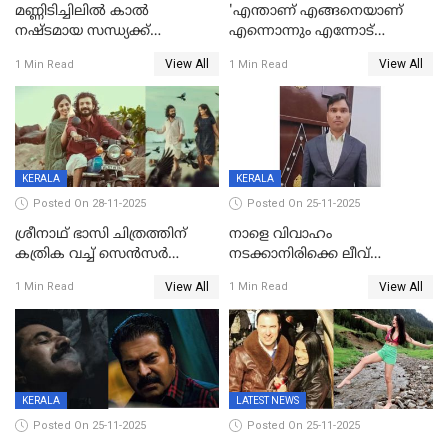
മണ്ണിടിച്ചിലിൽ കാല്‍
'എന്താണ് എങ്ങനെയാണ്
നഷ്ടമായ സന്ധ്യക്ക്
എന്നൊന്നും എന്നോട്
ആശ്വാസമായി മമ്മൂട്ടിയുടെ
ചോദിക്കരുത്',ജയിലര്‍ ടുവില്‍
View All
View All
1 Min Read
1 Min Read
വീഡിയോകോൾ;
താനുമുണ്ടെന്ന് വിനായകൻ
കൃത്രിമക്കാല്‍ നല്‍കാമെന്ന്
താരം, വീട്
നിര്‍മിക്കുന്നതിനുള്ള
ഇടപെടലും നടത്തും
KERALA
KERALA
Posted On 28-11-2025
Posted On 25-11-2025
ശ്രീനാഥ് ഭാസി ചിത്രത്തിന്
നാളെ വിവാഹം
കത്രിക വച്ച് സെൻസർ
നടക്കാനിരിക്കെ ലീവ്
ബോർഡ്, 'എട്ട് സീനുകൾ
നൽകിയില്ല; എസ്ഐആർ
View All
View All
1 Min Read
1 Min Read
മാറ്റണം';പൊങ്കാല റിലീസ് മാറ്റി
സൂപ്പർവൈസർ
ജീവനൊടുക്കി
KERALA
LATEST NEWS
Posted On 25-11-2025
Posted On 25-11-2025