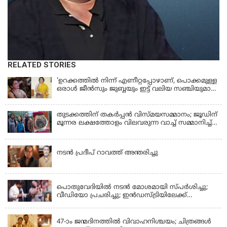
RELATED STORIES
'ഉറക്കത്തിൽ നിന്ന് എണീറ്റപ്പോഴാണ്, പൊക്കമുള്ള
ഒരാൾ ജീൻസും ജുബ്ബയും ഇട്ട് വലിയ സഞ്ചിയുമായി
നടന്നങ്ങു പോകുന്നത് കണ്ടത്; ചോദിച്ചപ്പോൾ
മരിച്ചുപോയെന്ന് പറഞ്ഞു; ആത്മാക്കളെ കണ്ടിട്ടു
ഉണ്ടെന്ന് നടി ലെന
തുടക്കത്തിന് തകർപ്പൻ വിസ്മയസമ്മാനം; ജൂഡിന്
മൂന്നര ലക്ഷത്തോളം വിലവരുന്ന വാച്ച് സമ്മാനിച്ച്
സുചിത്ര
KERALA
നടൻ പ്രദീപ് റാവത്ത് അന്തരിച്ചു
LATEST NEWS
പൊതുവേദിയില്‍ നടന്‍ മോശമായി സ്പര്‍ശിച്ചു;
വീഡിയോ പ്രചരിച്ചു; ഇന്‍ഡസ്ട്രിയിലേക്ക്
ഇനിയില്ലെന്ന് നടി
KERALA
47-ാം ജന്മദിനത്തിൽ വിവാഹനിശ്ചയം; ചിത്രങ്ങള്‍