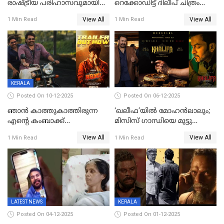
രാഷ്ട്രീയ പരിഹാസവുമായി
റെക്കോഡിട്ട് ദിലീപ് ചിത്രം
ഭഭബ
‘ഭഭബ';ബുക്ക് മൈഷോയില്‍
View All
View All
1 Min Read
1 Min Read
റെക്കോർഡ് വിൽപ്പന;
മണിക്കൂറില്‍ വിറ്റത്
1000ത്തിന് മുകളിൽ ടിക്കറ്റ്
KERALA
Posted On 10-12-2025
Posted On 06-12-2025
ഞാന്‍ കാത്തുകാത്തിരുന്ന
‘ഖലീഫ’യിൽ മോഹൻലാലും;
എന്റെ കംബാക്ക്
മിസിസ് ഗാന്ധിയെ മുട്ടു
മൊമെന്റ്';'ഭ.ഭ. ബ' ട്രെയ്ലര്‍
കുത്തിച്ച മാമ്പറയ്ക്കൽ
View All
View All
1 Min Read
1 Min Read
പുറത്ത്
അഹമ്മദ് അലിയായെത്തും
LATEST NEWS
KERALA
Posted On 04-12-2025
Posted On 01-12-2025