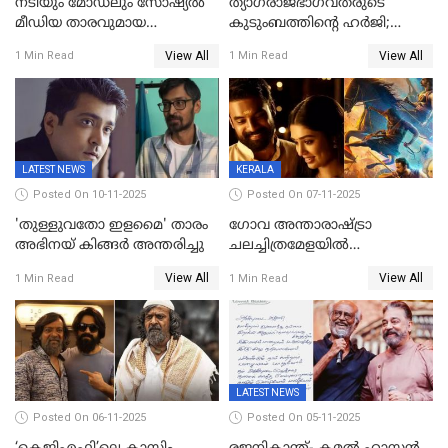
നടിയും മോഡലും സോഷ്യൽ
ത്യാഗരാജഭാഗവതരുടെ
മീഡിയ താരവുമായ
കുടുംബത്തിന്റെ ഹര്‍ജി;
'മസ്താനി' വിവാഹിതയായി,
ദുല്‍ഖര്‍ സല്‍മാന്
View All
View All
1 Min Read
1 Min Read
ഇന്ന്‌ നല്ലൊരു ബിസി ഡേ
ഹൈക്കോടതി നോട്ടീസ്‌
ആയിരുന്നുവെന്ന് നന്ദിത
ശങ്കര
LATEST NEWS
KERALA
Posted On 10-11-2025
Posted On 07-11-2025
'തുള്ളുവതോ ഇളമൈ' താരം
ഗോവ അന്താരാഷ്ട്രാ
അഭിനയ് കിങ്ങർ അന്തരിച്ചു
ചലച്ചിത്രമേളയില്‍
മത്സരവിഭാഗത്തിലേക്ക്
View All
View All
1 Min Read
1 Min Read
മലയാളത്തില്‍നിന്ന്
ഏകചിത്രമായി 'എആര്‍എം';
LATEST NEWS
Posted On 06-11-2025
Posted On 05-11-2025