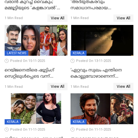
വരാൻ കുറച്ച് വൈകും;
'അദ്‌ഭുതകരവും
മമ്മൂട്ടിയുടെ 'കളങ്കാവൽ'
സമാധാനപരമായ
റിലീസ് മാറ്റി
ഘട്ടത്തിലാണിപ്പോൾ';
View All
View All
1 Min Read
1 Min Read
വിവാഹമോചിതയായെന്ന് മീര
വാസുദേവൻ
LATEST NEWS
KERALA
Posted On 15-11-2025
Posted On 13-11-2025
റെയ്ജനെതിരെ ഷൂട്ടിംഗ്
‘ഏറ്റവും സുഖം എന്തിനെ
സെറ്റിലുൾപ്പെടെ വന്ന്
കൊല്ലുമ്പോഴാണെന്ന്
യുവതിയുടെ പരാക്രമം;
അറിയാമോ?
View All
View All
1 Min Read
1 Min Read
ബിയര്‍ കുപ്പി തലയ്ക്ക് അടിച്ച്
വില്ലത്തരത്തിന്റെ അങ്ങേയറ്റം;
പൊട്ടിക്കുമെന്ന്
മമ്മൂട്ടി മാജിക്ക്, കളങ്കാവല്‍
ഭീഷണി;അശ്ലീല
ട്രെയിലര്‍ പുറത്ത്
മെസേജുകളും വെളിപ്പെടുത്തി
മൃദുല വിജയ്
KERALA
KERALA
Posted On 11-11-2025
Posted On 11-11-2025