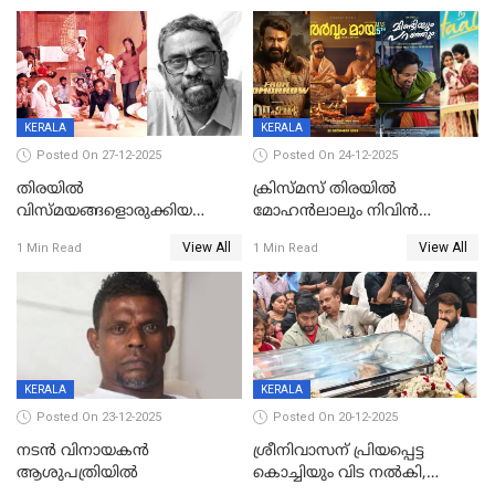
KERALA
KERALA
Posted On 27-12-2025
Posted On 24-12-2025
തിരയിൽ
ക്രിസ്മസ് തിരയിൽ
വിസ്മയങ്ങളൊരുക്കിയ
മോഹൻലാലും നിവിൻ
കലാസംവിധായകന്‍, കെ
പോളിയും ഉണ്ണി മുകുന്ദനും
View All
View All
1 Min Read
1 Min Read
ശേഖര്‍ അന്തരിച്ചു
ഷെയ്‌നും; 200 കോടി
മുടക്കിയെത്തുന്ന
വൃഷഭയുൾപ്പെടെ കാണാം
KERALA
KERALA
Posted On 23-12-2025
Posted On 20-12-2025
നടൻ വിനായകൻ
ശ്രീനിവാസന് പ്രിയപ്പെട്ട
ആശുപത്രിയിൽ
കൊച്ചിയും വിട നൽകി,