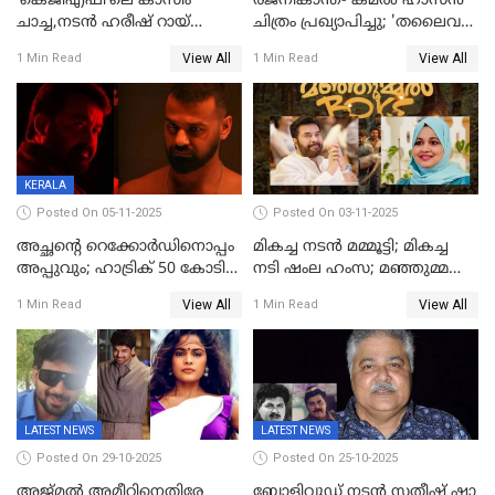
‘കെജിഎഫി’ലെ കാസിം
രജനികാന്ത്- കമൽ ഹാസൻ
ചാച്ച,നടൻ ഹരീഷ് റായ്
ചിത്രം പ്രഖ്യാപിച്ചു; 'തലൈവർ
അന്തരിച്ചു
173' റിലീസ് 2027 പൊങ്കലിന്
View All
View All
1 Min Read
1 Min Read
KERALA
Posted On 05-11-2025
Posted On 03-11-2025
അച്ഛന്റെ റെക്കോർഡിനൊപ്പം
മികച്ച നടൻ മമ്മൂട്ടി; മികച്ച
അപ്പുവും; ഹാട്രിക് 50 കോടി
നടി ഷംല ഹംസ; മഞ്ഞുമ്മൽ
നേട്ടവുമായി പ്രണവ്
ബോയ്സ് മികച്ച ചിത്രം
View All
View All
1 Min Read
1 Min Read
മോഹൻലാൽ, 'ഡീയസ്
ഈറേ' കുതിപ്പ്
LATEST NEWS
LATEST NEWS
Posted On 29-10-2025
Posted On 25-10-2025
അജ്മല്‍ അമീറിനെതിരേ
ബോളിവുഡ് നടൻ സതീഷ് ഷാ