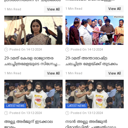
പ്രദര്‍ശനത്തിന് 67 ചിത്രങ്ങള്‍
ജീവിതമായിരുന്നു'; ഇനി ഒരു
View All
1 Min Read
View All
1 Min Read
കൂട്ട് ആവശ്യമുണ്ട്; കല്യാണം
കഴിക്കാമെന്ന് തോന്നി
തുടങ്ങിയിട്ടുണ്ടെന്ന് നിഷ
സാരംഗ്
Posted On 14-12-2024
Posted On 14-12-2024
29-ാമത് കേരള രാജ്യാന്തര
29-ാമത് അന്താരാഷ്‌ട്ര
ചലച്ചിത്രമേളയുടെ സിഗ്നേച്ചർ
ചലച്ചിത്ര മേളയ്‌ക്ക് തുടക്കം
ഫിലിം 'സ്വപ്നായനം'
View All
View All
1 Min Read
1 Min Read
LATEST NEWS
LATEST NEWS
Posted On 13-12-2024
Posted On 13-12-2024
അല്ലു അർജുന് ഇടക്കാല
നടൻ അല്ലു അർജുൻ
ജാമ്യം
റിമാൻഡിൽ; ചഞ്ചൽഗുഡ