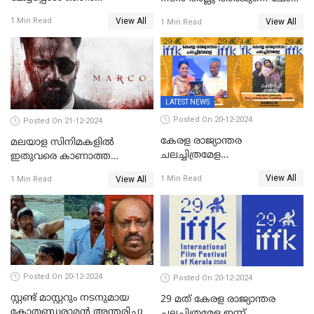
ഞെട്ടിപ്പോയി,അഭിമുഖത്തിൽ
ചെയ്യും
View All
1 Min Read
View All
1 Min Read
സ്ഥിരീകരിച്ച് മോഹൻലാൽ
LATEST NEWS
Posted On 20-12-2024
Posted On 21-12-2024
കേരള രാജ്യാന്തര
മലയാള സിനിമകളിൽ
ചലച്ചിത്രമേള
ഇതുവരെ കാണാത്ത
സമാപിച്ചു,സ്പിരിറ്റ് ഓഫ്
വയലൻസുമായി ഉണ്ണി
View All
1 Min Read
View All
1 Min Read
സിനിമ അവാര്‍ഡ്
മുകുന്ദൻ ചിത്രം മാർക്കോ
സംവിധായിക പായല്‍
കപാഡിയയ്ക്ക് സമ്മാനിച്ചു;
ഫെമിനിച്ചി ഫാത്തിമയ്ക്ക്
അഞ്ച് പുരസ്കാരം
Posted On 20-12-2024
Posted On 20-12-2024
സ്റ്റണ്ട് മാസ്റ്ററും നടനുമായ
29 മത് കേരള രാജ്യാന്തര
കോതണ്ഡരാമൻ അന്തരിച്ചു
ചലച്ചിത്രമേള ഇന്ന്