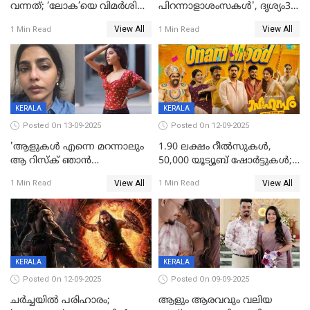
വന്നത്; ‘ലോക’യെ വിമർശിച്ച്
പിറന്നാളാശംസകൾ', ദൃശ്യം3-
മുരളി തുമ്മാരുകുടി
യിലെ മീനയുടെ ക്യാരക്റ്റർ
View All
View All
1 Min Read
1 Min Read
പോസ്റ്റർ പുറത്തുവിട്ടു
KERALA
KERALA
Posted On 13-09-2025
Posted On 12-09-2025
'ആളുകള്‍ എന്നെ മറന്നാലും
1.90 ലക്ഷം റീല്‍സുകള്‍,
ആ റിസ്ക് ഞാൻ
50,000 യൂട്യൂബ് ഷോര്‍ട്ടുകള്‍;
ഏറ്റെടുക്കുന്നു'; അപകടം
ആടിയും പാടിയും ആഗോള
View All
View All
1 Min Read
1 Min Read
മനസിലായി, കടുത്ത
ഹിറ്റായി ഓണം മൂഡ് ഗാനം
തീരുമാനവുമായി ഐശ്വര്യ
ലക്ഷ്മി
KERALA
KERALA
Posted On 12-09-2025
Posted On 09-09-2025
ചർച്ചയിൽ പരിഹാരം;
ആളും ആരവവും വലിയ