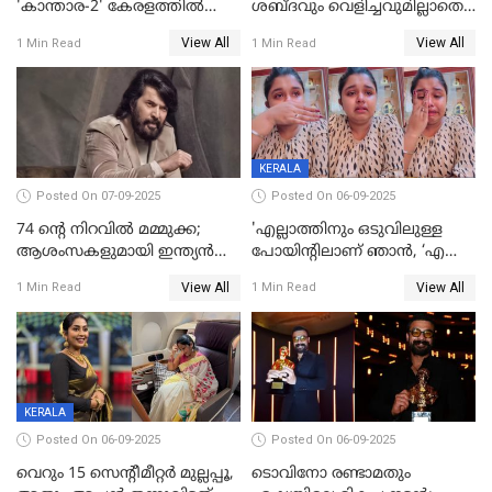
'കാന്താര-2' കേരളത്തിൽ
ശബ്ദവും വെളിച്ചവുമില്ലാതെ
പ്രദർശിപ്പിക്കുമെന്ന്
അതങ്ങ് നിർവഹിച്ചു;
View All
View All
1 Min Read
1 Min Read
ഫിയോക്ക്
വിവാഹിതയായെന്ന്‌ നടി ​
ഗ്രേസ് ആന്റണി
KERALA
Posted On 07-09-2025
Posted On 06-09-2025
74 ന്റെ നിറവിൽ മമ്മുക്ക;
'എല്ലാത്തിനും ഒടുവിലുള്ള
ആശംസകളുമായി ഇന്ത്യൻ
പോയിന്റിലാണ് ഞാൻ, ‘എന്‍റെ
സിനിമാ ലോകം
ചങ്ക് പൊട്ടിപ്പോവുക,
View All
View All
1 Min Read
1 Min Read
സ്നേഹിച്ചയാള്‍ തന്നെ
വഞ്ചിച്ചുപോയി’, ലൈവ്
വിഡിയോയിൽ
പൊട്ടിക്കരഞ്ഞ് നടി
KERALA
Posted On 06-09-2025
Posted On 06-09-2025
വെറും 15 സെന്റീമീറ്റര്‍ മുല്ലപ്പൂ,
ടൊവിനോ രണ്ടാമതും