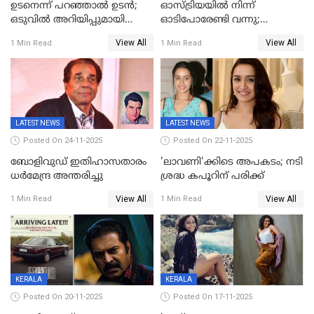
ഉടനെന്ന് പറഞ്ഞാൽ ഉടൻ;
ഓസ്ട്രിയയിൽ നിന്ന്
ഒടുവിൽ അറിയിപ്പുമായി
ഓടിപോരേണ്ടി വന്നു;
മമ്മൂട്ടി, കളങ്കാവൽ പുതിയ
വൈകാരികമായും
View All
View All
1 Min Read
1 Min Read
റിലീസ് തീയതി പുറത്ത്
ശാരീരികമായും ഉപദ്രവിച്ചു;
ഭർത്താവിനെതിരെ 50 കോടി
രൂപ നഷ്ടപരിഹാരം
ആവശ്യപ്പെട്ട് മുൻ മിസ് ഇന്ത്യ
LATEST NEWS
LATEST NEWS
Posted On 24-11-2025
Posted On 22-11-2025
ബോളിവുഡ് ഇതിഹാസതാരം
'ലാവണി'ക്കിടെ അപകടം; നടി
ധർമേന്ദ്ര അന്തരിച്ചു
ശ്രദ്ധ കപൂറിന് പരിക്ക്
View All
View All
1 Min Read
1 Min Read
KERALA
KERALA
Posted On 20-11-2025
Posted On 17-11-2025