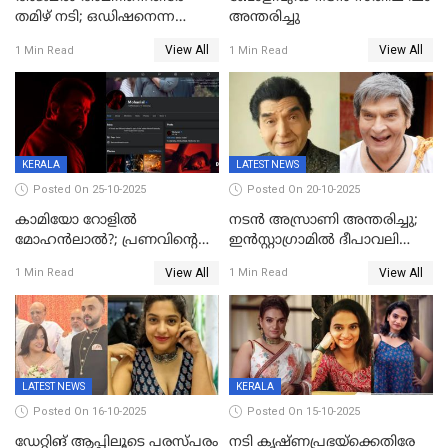
തമിഴ് നടി; ഒഡിഷനെന്ന
അന്തരിച്ചു
വ്യാജേന ഹോട്ടല്‍മുറിയിലേക്ക്
View All
View All
1 Min Read
1 Min Read
വിളിച്ചു, മോശം പെരുമാറ്റം
KERALA
LATEST NEWS
Posted On 25-10-2025
Posted On 20-10-2025
കാമിയോ റോളിൽ
നടന്‍ അസ്രാണി അന്തരിച്ചു;
മോഹൻലാൽ?; പ്രണവിന്റെ
ഇന്‍‌സ്റ്റാഗ്രാമില്‍ ദീപാവലി
ചിത്രത്തിന്റെ ട്രെയിലറിന്
ആശംസ നേര്‍ന്ന്
View All
View All
1 Min Read
1 Min Read
പിന്നാലെ ഡിപി; ചർച്ചയായി
മണിക്കൂറുകള്‍ക്കകം
സോഷ്യൽ മീഡിയ ചിത്രങ്ങൾ
വിയോഗം
LATEST NEWS
KERALA
Posted On 16-10-2025
Posted On 15-10-2025
ഡേറ്റിങ് ആപ്പിലൂടെ പരസ്പരം
നടി കൃഷ്ണപ്രഭയ്‌ക്കെതിരേ