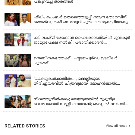
പങ്കുവെച്ച് താരങ്ങൾ
KERALA
ഫിലിം ചേംബർ തെരഞ്ഞെടുപ്പ്: സാന്ദ്ര തോമസിന്
തോൽവി; മമ്മി സെഞ്ച്വറി പുതിയ സെക്രട്ടറിയാകും
KERALA
നടി ലക്ഷ്മി മേനോൻ ഹൈക്കോടതിയിൽ മുൻ‌കൂർ
ജാമ്യാപേക്ഷ നൽകി; പരാതിക്കാരൻ
ലൈംഗീകമായി അധിക്ഷേപിച്ചെന്നും നടി
LATEST NEWS
നെഞ്ചിനകത്തേക്ക്... ഹൃദയപൂര്‍വം ട്രെയിലര്‍
പുറത്ത്
LATEST NEWS
'വാക്കുകള്‍ക്കതീതം...'; മമ്മൂട്ടിയുടെ
തിരിച്ചുവരവില്‍ ചിത്രവുമായി മോഹന്‍ലാല്‍;
ഇച്ചാക്കയ്ക്ക് ലാലുവിന്റെ സ്‌നേഹചുംബനം
KERALA
നിറഞ്ഞുനിൽക്കും; മലയാളത്തിൽ മുഴുനീള
വേഷവുമായി സണ്ണി ലിയോൺ; ടൈറ്റിൽ ലോഞ്ച്
നടന്നു
RELATED STORIES
View all news