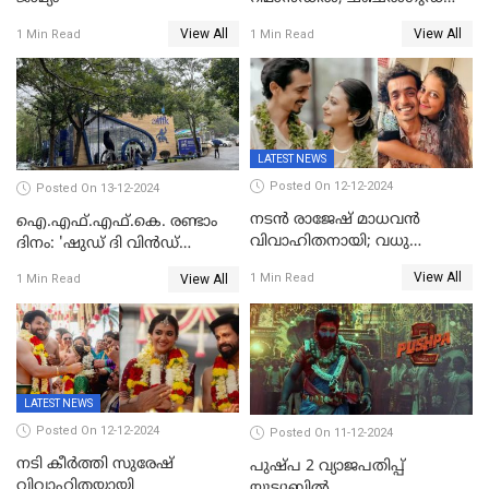
ജയിലിലേക്ക്
View All
View All
1 Min Read
1 Min Read
LATEST NEWS
Posted On 12-12-2024
Posted On 13-12-2024
നടൻ രാജേഷ് മാധവൻ
ഐ.എഫ്.എഫ്.കെ. രണ്ടാം
വിവാഹിതനായി; വധു
ദിനം: 'ഷുഡ് ദി വിൻഡ്
സഹസംവിധായിക ദീപ്തി
ഡ്രോപ്പ്' മുതൽ
View All
1 Min Read
View All
1 Min Read
കാരാട്ട്
'കിഷ്‌കികിന്ധാ കാണ്ഡം' വരെ
LATEST NEWS
Posted On 12-12-2024
Posted On 11-12-2024
നടി കീർത്തി സുരേഷ്
പുഷ്പ 2 വ്യാജപതിപ്പ്
വിവാഹിതയായി
യൂട്യൂബിൽ