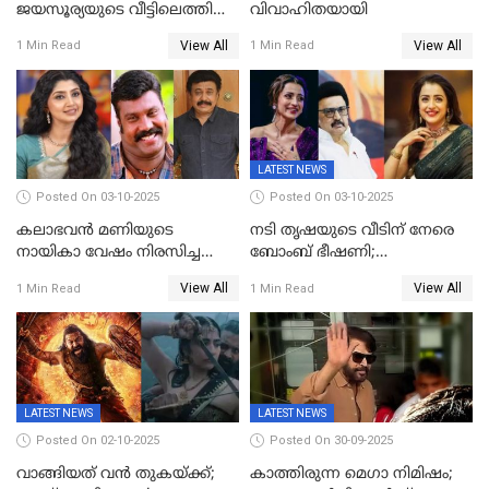
ജയസൂര്യയുടെ വീട്ടിലെത്തി
വിവാഹിതയായി
ഋഷഭ് ഷെട്ടി; കേക്ക് മുറിച്ച്
View All
View All
1 Min Read
1 Min Read
ആഘോഷം'
LATEST NEWS
Posted On 03-10-2025
Posted On 03-10-2025
കലാഭവൻ മണിയുടെ
നടി തൃഷയുടെ വീടിന് നേരെ
നായികാ വേഷം നിരസിച്ച
ബോംബ് ഭീഷണി;
നടിയെക്കുറിച്ച് വിനയൻ; "ആ
പരിശോധനയിൽ വ്യാജമെന്ന്
View All
View All
1 Min Read
1 Min Read
നടി ദിവ്യ ഉണ്ണിയല്ലെന്നും
കണ്ടെത്തൽ
സമൂഹമാധ്യമത്തിൽ കുറിപ്പ്
LATEST NEWS
LATEST NEWS
Posted On 02-10-2025
Posted On 30-09-2025
വാങ്ങിയത് വൻ തുകയ്ക്ക്;
കാത്തിരുന്ന മെഗാ നിമിഷം;