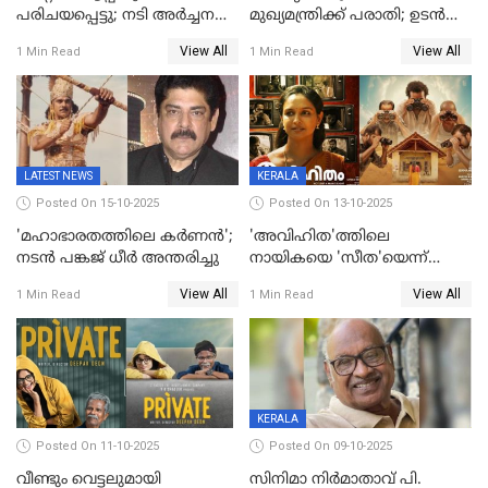
പരിചയപ്പെട്ടു; നടി അർച്ചന
മുഖ്യമന്ത്രിക്ക് പരാതി; ഉടൻ
കവി വിവാഹിതയായി
ഇടപെടല്‍ വേണമെന്നും
View All
View All
1 Min Read
1 Min Read
പരാതിയിൽ
LATEST NEWS
KERALA
Posted On 15-10-2025
Posted On 13-10-2025
'മഹാഭാരതത്തിലെ കർണന്‍';
'അവിഹിത'ത്തിലെ
നടൻ പങ്കജ് ധീർ അന്തരിച്ചു
നായികയെ 'സീത'യെന്ന്
വിളിക്കണ്ട; വെട്ടി സെൻസർ
View All
View All
1 Min Read
1 Min Read
ബോർഡ്
KERALA
Posted On 11-10-2025
Posted On 09-10-2025
വീണ്ടും വെട്ടലുമായി
സിനിമാ നിർമാതാവ് പി.