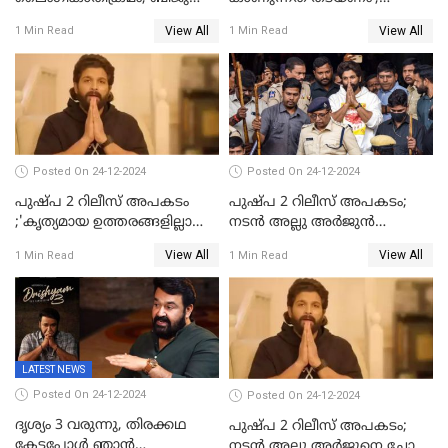
സോപാനത്തിനും എസ് പി
തിയറ്ററുകളിൽ
View All
View All
1 Min Read
1 Min Read
ശ്രീകുമാറിനുമെതിരെ കേസ്
മാതാപിതാക്കൾക്കൊപ്പം
കുട്ടികളുമെത്തുന്നു;
മുഖ്യമന്ത്രിക്ക് പരാതി നൽകി
കെപിസിസി അംഗം
Posted On 24-12-2024
Posted On 24-12-2024
പുഷ്‌പ 2 റിലീസ് അപകടം
പുഷ്പ 2 റിലീസ് അപകടം;
;'കൃത്യമായ ഉത്തരങ്ങളില്ലാതെ
നടന്‍ അല്ലു അര്‍ജുൻ
അല്ലു അർജുൻ'
അന്വേഷണ സംഘത്തിന്
View All
View All
1 Min Read
1 Min Read
മുന്നിൽ ഹാജരായി
LATEST NEWS
Posted On 24-12-2024
Posted On 24-12-2024
ദൃശ്യം 3 വരുന്നു, തിരക്കഥ
പുഷ്പ 2 റിലീസ് അപകടം;
കേട്ടപ്പോള്‍ ഞാന്‍
നടന്‍ അല്ലു അര്‍ജുനെ ചോദ്യം