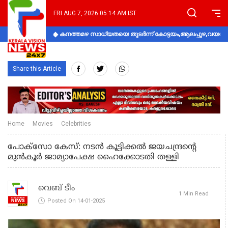
FRI AUG 7, 2026 05:14 AM IST
കനത്തമഴ സാധ്യതയെ തുടർന്ന് കോട്ടയം,ആലപ്പുഴ,വയനാട്
Share this Article
Home
Movies
Celebrities
പോക്സോ കേസ്: നടൻ കൂട്ടിക്കൽ ജയചന്ദ്രന്റെ
മുൻകൂർ ജാമ്യാപേക്ഷ ഹൈക്കോടതി തള്ളി
വെബ് ടീം
1 Min Read
Posted On 14-01-2025