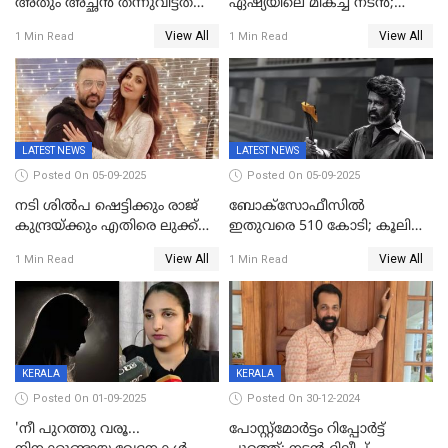
അതും അച്ഛൻ തന്നുവിട്ടത്
ഏഷ്യയിലെ മികച്ച നടന്‍;
കൈവശം വച്ചതിന് ഒരു
2025ലെ സെപ്റ്റിമിയസ്
View All
View All
1 Min Read
1 Min Read
ലക്ഷം രൂപ പിഴ; നവ്യ
പുരസ്‌കാരം
28ദിവസത്തിനകം പിഴ
അടയ്ക്കണം
LATEST NEWS
LATEST NEWS
Posted On 05-09-2025
Posted On 05-09-2025
നടി ശിൽപ ഷെട്ടിക്കും രാജ്
ബോക്സോഫീസിൽ
കുന്ദ്രയ്ക്കും എതിരെ ലുക്ക്
ഇതുവരെ 510 കോടി; കൂലി
ഔട്ട് നോട്ടീസ്
ഇനി ഒടിടിയിലേക്ക്, റിലീസ്
View All
View All
1 Min Read
1 Min Read
തീയതി പുറത്ത്
KERALA
KERALA
Posted On 01-09-2025
Posted On 30-12-2024
'നീ പുറത്തു വരൂ...
പോസ്റ്റ്‌മോര്‍ട്ടം റിപ്പോര്‍ട്ട്