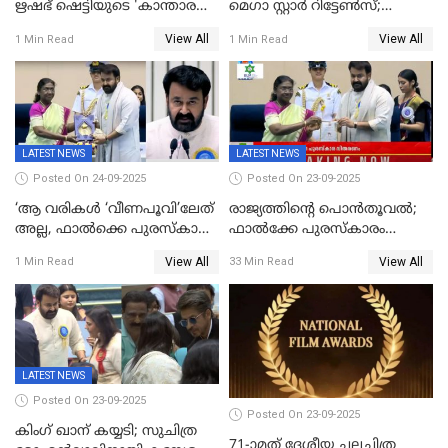
ഋഷഭ് ഷെട്ടിയുടെ 'കാന്താര
മെഗാ സ്റ്റാർ റിട്ടേൺസ്;
ചാപ്റ്റർ 1' ഒടിടിയിൽ എവിടെ
7മാസത്തിനു ശേഷം
View All
View All
1 Min Read
1 Min Read
കാണാം
ക്യാമറയ്ക്ക് മുന്നിലേക്ക്
LATEST NEWS
LATEST NEWS
Posted On 24-09-2025
Posted On 23-09-2025
‘ആ വരികള്‍ ‘വീണപൂവി’ലേത്
രാജ്യത്തിന്റെ പൊൻതൂവൽ;
അല്ല, ഫാൽക്കെ പുരസ്‌കാരം
ഫാൽക്കേ പുരസ്കാരം
ഏറ്റുവാങ്ങിക്കൊണ്ട്
ഏറ്റുവാങ്ങി മോഹൻലാൽ,
View All
View All
1 Min Read
33 Min Read
മോഹന്‍ലാല്‍ ഉദ്ധരിച്ച
സിനിമ ആത്മാവിന്റെ
വരികളെ ചൊല്ലി
സ്പന്ദനമെന്ന് ലാൽ;
സാമൂഹികമാധ്യമങ്ങളില്‍
ഉർവശിക്കും വിജയരാഘവനും
ചര്‍ച്ച
ദേശീയ അവാർഡ്
LATEST NEWS
Posted On 23-09-2025
Posted On 23-09-2025
കിംഗ് ഖാന് കയ്യടി; സുചിത്ര
71-ാമത് ദേശീയ ചലച്ചിത്ര