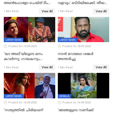
അൺഫോളോ ചെയ്ത് ടീം
വളവും' ഒടിടിയിലേക്ക്; തീയതി
മാർക്കോ; ലോർഡ്
പുറത്ത്
View All
View All
1 Min Read
1 Min Read
മാർക്കോയിൽ യാഷ്,
പൃഥ്വിരാജ്,
മമ്മുട്ടി,മോഹൻലാൽ..ചർച്ചകളുമായി
സൈബർലോകവും
LATEST NEWS
LATEST NEWS
Posted On 19-09-2025
Posted On 18-09-2025
'യാ അലി'യിലൂടെ മനം
നടൻ റോബോ ശങ്കർ
കവർന്നു; ഗായകനും
അന്തരിച്ചു
നടനുമായ സുബിന്‍ ഗാര്‍ഗ്
View All
View All
1 Min Read
1 Min Read
അന്തരിച്ചു
LATEST NEWS
KERALA
Posted On 16-09-2025
Posted On 16-09-2025
'സത്യത്തിൽ ചിരിയാണ്
'ഞങ്ങളുടെ റാണിക്ക്