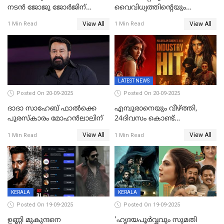
നടൻ ജോജു ജോർജിന്
വൈവിധ്യത്തിന്റെയും
അപകടം;നടൻ ദീപക്
പ്രതീകം'; മോഹൻലാലിനെ
View All
View All
1 Min Read
1 Min Read
പറമ്പോലും ഈ സമയം
അഭിനന്ദിച്ച് പ്രധാനമന്ത്രി
ജീപ്പിൽ
LATEST NEWS
Posted On 20-09-2025
Posted On 20-09-2025
ദാദാ സാഹേബ് ഫാൽക്കെ
എമ്പുരാനെയും വീഴ്ത്തി,
പുരസ്‌കാരം മോഹൻലാലിന്
24ദിവസം കൊണ്ട്
മലയാളത്തിലെ പുത്തൻ
View All
View All
1 Min Read
1 Min Read
ഇൻഡസ്ട്രി ഹിറ്റ്;
റെക്കോർഡുമായി ലോക
KERALA
KERALA
Posted On 19-09-2025
Posted On 19-09-2025
ഉണ്ണി മുകുന്ദനെ
'ഹൃദയപൂര്‍വ്വവും സുമതി