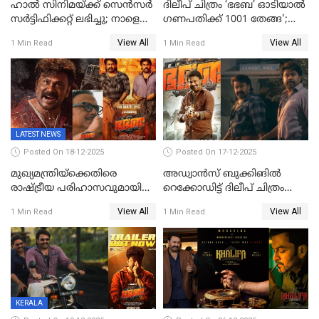
ഹാല്‍ സിനിമയ്ക്ക് സെന്‍സര്‍
ദിലീപ് ചിത്രം ‘ഭഭബ’ ഓടിയാൽ
സര്‍ട്ടിഫിക്കറ്റ് ലഭിച്ചു; നാളെ
ഗണപതിക്ക് 1001 തേങ്ങ';
ട്രെയ്ലര്‍ പുറത്ത് വിടും
കലാമണ്ഡലം സത്യഭാമ
View All
View All
1 Min Read
1 Min Read
LATEST NEWS
Posted On 18-12-2025
Posted On 17-12-2025
മുഖ്യമന്ത്രിയ്ക്കെതിരെ
അഡ്വാൻസ് ബുക്കിങിൽ
രാഷ്ട്രീയ പരിഹാസവുമായി
റെക്കോഡിട്ട് ദിലീപ് ചിത്രം
ഭഭബ
‘ഭഭബ';ബുക്ക് മൈഷോയില്‍
View All
View All
1 Min Read
1 Min Read
റെക്കോർഡ് വിൽപ്പന;
മണിക്കൂറില്‍ വിറ്റത്
1000ത്തിന് മുകളിൽ ടിക്കറ്റ്
KERALA