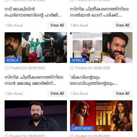
നടി ജാക്വിലിന്‍
സിനിമ ചിത്രീകരണത്തിനിടെ
ഫെര്‍ണാണ്ടസിന്റെ ഹര്‍ജി
സൽമാൻ ഖാന് പരിക്ക്;
സുപ്രീം കോടതി തള്ളി
ചികിത്സയിൽ;
View All
View All
1 Min Read
1 Min Read
മുംബൈയിലേക്ക് മടങ്ങി
KERALA
KERALA
Posted On 20-09-2025
Posted On 20-09-2025
സിനിമ ചിത്രീകരണത്തിനിടെ
'മികവിന്റെയും
നടൻ ജോജു ജോർജിന്
വൈവിധ്യത്തിന്റെയും
അപകടം;നടൻ ദീപക്
പ്രതീകം'; മോഹൻലാലിനെ
View All
View All
1 Min Read
1 Min Read
പറമ്പോലും ഈ സമയം
അഭിനന്ദിച്ച് പ്രധാനമന്ത്രി
ജീപ്പിൽ
LATEST NEWS
Posted On 20-09-2025
Posted On 20-09-2025