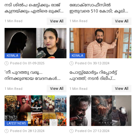
നടി ശിൽപ ഷെട്ടിക്കും രാജ്
ബോക്സോഫീസിൽ
കുന്ദ്രയ്ക്കും എതിരെ ലുക്ക്
ഇതുവരെ 510 കോടി; കൂലി
ഔട്ട് നോട്ടീസ്
ഇനി ഒടിടിയിലേക്ക്, റിലീസ്
View All
View All
1 Min Read
1 Min Read
തീയതി പുറത്ത്
KERALA
KERALA
Posted On 01-09-2025
Posted On 30-12-2024
'നീ പുറത്തു വരൂ...
പോസ്റ്റ്‌മോര്‍ട്ടം റിപ്പോര്‍ട്ട്
നിനക്കുണ്ടായ വേദനകള്‍
പുറത്ത്; നടൻ ദിലീപ്
സധൈര്യം പറയു';
ശങ്കറിന്റെ മരണകാരണം
View All
View All
1 Min Read
1 Min Read
'കരയേണ്ടതും ഒറ്റപ്പെടേണ്ടതും
ആന്തരിക രക്തസ്രാവം
വേട്ടക്കാരനാണ്, വേദനകള്‍
സധൈര്യം പറയു;
പെണ്‍കുട്ടിയോട് റിനി ആര്‍
ജോര്‍ജ്
LATEST NEWS
Posted On 28-12-2024
Posted On 27-12-2024