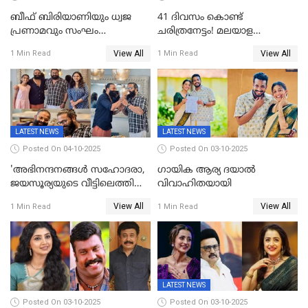
ബീഫ് ബിരിയാണിയും ധ്വജ
41 ദിവസം കൊണ്ട്
പ്രണാമവും സംഘം
ചരിത്രനേട്ടം! മലയാള
കാവലുണ്ടും വേണ്ട'; ഷെയ്ൻ
സിനിമയിൽ പുതിയ
View All
View All
1 Min Read
1 Min Read
നിഗത്തിന്റെ ഹാൽ
അധ്യായം, വിസ്മയമായി
സിനിമയ്ക്ക്
ലോക 300 കോടി ക്ലബ്ബിൽ
സെൻസർബോർഡിന്റെ
കടുംവെട്ട്
LATEST NEWS
LATEST NEWS
Posted On 04-10-2025
Posted On 03-10-2025
'അഭിനന്ദനങ്ങൾ സഹോദരാ,
ഗായിക ആര്യ ദയാൽ
ജയസൂര്യയുടെ വീട്ടിലെത്തി
വിവാഹിതയായി
ഋഷഭ് ഷെട്ടി; കേക്ക് മുറിച്ച്
View All
View All
1 Min Read
1 Min Read
ആഘോഷം'
LATEST NEWS
Posted On 03-10-2025
Posted On 03-10-2025