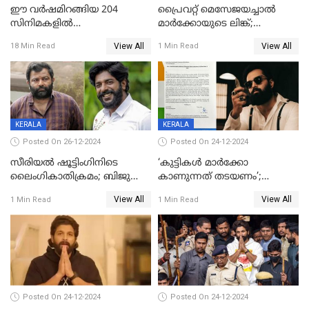
ഈ വർഷമിറങ്ങിയ 204
പ്രൈവറ്റ് മെസേജയച്ചാല്‍
സിനിമകളിൽ
മാർക്കോയുടെ ലിങ്ക്;
നേട്ടമുണ്ടാക്കിയത് വെറും 26
വ്യാജപതിപ്പ് കേസിൽ ആലുവ
View All
View All
18 Min Read
1 Min Read
ചിത്രങ്ങൾ; 2024ൽ സിനിമാ
സ്വദേശി അറസ്റ്റില്‍
വ്യവസായത്തിന് നഷ്ടം 700
കോടി; അഭിനേതാക്കൾ
പ്രതിഫലം കുറയ്ക്കണമെന്നും
നിർമാതാക്കളുടെ സംഘടന
KERALA
KERALA
Posted On 26-12-2024
Posted On 24-12-2024
സീരിയല്‍ ഷൂട്ടിംഗിനിടെ
‘കുട്ടികൾ മാർക്കോ
ലൈംഗികാതിക്രമം; ബിജു
കാണുന്നത് തടയണം’;
സോപാനത്തിനും എസ് പി
തിയറ്ററുകളിൽ
View All
View All
1 Min Read
1 Min Read
ശ്രീകുമാറിനുമെതിരെ കേസ്
മാതാപിതാക്കൾക്കൊപ്പം
കുട്ടികളുമെത്തുന്നു;
മുഖ്യമന്ത്രിക്ക് പരാതി നൽകി
കെപിസിസി അംഗം
Posted On 24-12-2024
Posted On 24-12-2024