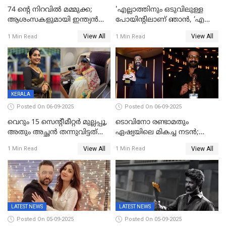
74 ന്റെ നിറവിൽ മമ്മുക്ക;
'എല്ലാത്തിനും ഒടുവിലുള്ള
ആശംസകളുമായി ഇന്ത്യൻ
പോയിന്റിലാണ് ഞാൻ, ‘എന്‍റെ
സിനിമാ ലോകം
ചങ്ക് പൊട്ടിപ്പോവുക,
View All
View All
1 Min Read
1 Min Read
സ്നേഹിച്ചയാള്‍ തന്നെ
വഞ്ചിച്ചുപോയി’, ലൈവ്
വിഡിയോയിൽ
പൊട്ടിക്കരഞ്ഞ് നടി
KERALA
Posted On 06-09-2025
Posted On 06-09-2025
വെറും 15 സെന്റീമീറ്റര്‍ മുല്ലപ്പൂ,
ടൊവിനോ രണ്ടാമതും
അതും അച്ഛൻ തന്നുവിട്ടത്
ഏഷ്യയിലെ മികച്ച നടന്‍;
കൈവശം വച്ചതിന് ഒരു
2025ലെ സെപ്റ്റിമിയസ്
View All
View All
1 Min Read
1 Min Read
ലക്ഷം രൂപ പിഴ; നവ്യ
പുരസ്‌കാരം
28ദിവസത്തിനകം പിഴ
അടയ്ക്കണം
LATEST NEWS
LATEST NEWS
Posted On 05-09-2025
Posted On 05-09-2025