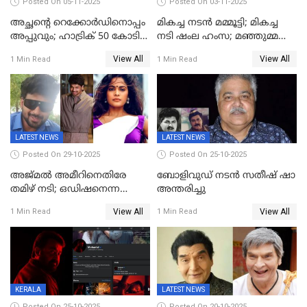
Posted On 05-11-2025
Posted On 03-11-2025
അച്ഛന്റെ റെക്കോർഡിനൊപ്പം
മികച്ച നടൻ മമ്മൂട്ടി; മികച്ച
അപ്പുവും; ഹാട്രിക് 50 കോടി
നടി ഷംല ഹംസ; മഞ്ഞുമ്മൽ
നേട്ടവുമായി പ്രണവ്
ബോയ്സ് മികച്ച ചിത്രം
View All
View All
1 Min Read
1 Min Read
മോഹൻലാൽ, 'ഡീയസ്
ഈറേ' കുതിപ്പ്
LATEST NEWS
LATEST NEWS
Posted On 29-10-2025
Posted On 25-10-2025
അജ്മല്‍ അമീറിനെതിരേ
ബോളിവുഡ് നടൻ സതീഷ് ഷാ
തമിഴ് നടി; ഒഡിഷനെന്ന
അന്തരിച്ചു
വ്യാജേന ഹോട്ടല്‍മുറിയിലേക്ക്
View All
View All
1 Min Read
1 Min Read
വിളിച്ചു, മോശം പെരുമാറ്റം
KERALA
LATEST NEWS
Posted On 25-10-2025
Posted On 20-10-2025