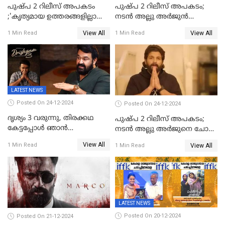
പുഷ്‌പ 2 റിലീസ് അപകടം
പുഷ്പ 2 റിലീസ് അപകടം;
;'കൃത്യമായ ഉത്തരങ്ങളില്ലാതെ
നടന്‍ അല്ലു അര്‍ജുൻ
അല്ലു അർജുൻ'
അന്വേഷണ സംഘത്തിന്
View All
View All
1 Min Read
1 Min Read
മുന്നിൽ ഹാജരായി
LATEST NEWS
Posted On 24-12-2024
Posted On 24-12-2024
ദൃശ്യം 3 വരുന്നു, തിരക്കഥ
പുഷ്പ 2 റിലീസ് അപകടം;
കേട്ടപ്പോള്‍ ഞാന്‍
നടന്‍ അല്ലു അര്‍ജുനെ ചോദ്യം
ഞെട്ടിപ്പോയി,അഭിമുഖത്തിൽ
ചെയ്യും
View All
1 Min Read
View All
1 Min Read
സ്ഥിരീകരിച്ച് മോഹൻലാൽ
LATEST NEWS
Posted On 20-12-2024
Posted On 21-12-2024