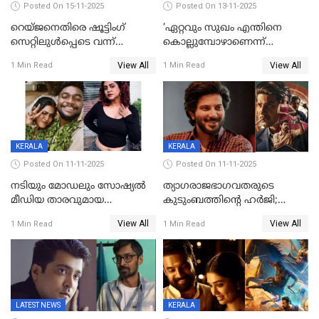
Posted On 15-11-2025
Posted On 13-11-2025
റെയ്ജനെതിരെ ഷൂട്ടിംഗ്
‘ഏറ്റവും സുഖം എന്തിനെ
സെറ്റിലുൾപ്പെടെ വന്ന്
കൊല്ലുമ്പോഴാണെന്ന്
യുവതിയുടെ പരാക്രമം;
അറിയാമോ?
View All
View All
1 Min Read
1 Min Read
ബിയര്‍ കുപ്പി തലയ്ക്ക് അടിച്ച്
വില്ലത്തരത്തിന്റെ അങ്ങേയറ്റം;
പൊട്ടിക്കുമെന്ന്
മമ്മൂട്ടി മാജിക്ക്, കളങ്കാവല്‍
ഭീഷണി;അശ്ലീല
ട്രെയിലര്‍ പുറത്ത്
മെസേജുകളും വെളിപ്പെടുത്തി
മൃദുല വിജയ്
KERALA
KERALA
Posted On 11-11-2025
Posted On 11-11-2025
നടിയും മോഡലും സോഷ്യൽ
ത്യാഗരാജഭാഗവതരുടെ
മീഡിയ താരവുമായ
കുടുംബത്തിന്റെ ഹര്‍ജി;
'മസ്താനി' വിവാഹിതയായി,
ദുല്‍ഖര്‍ സല്‍മാന്
View All
View All
1 Min Read
1 Min Read
ഇന്ന്‌ നല്ലൊരു ബിസി ഡേ
ഹൈക്കോടതി നോട്ടീസ്‌
ആയിരുന്നുവെന്ന് നന്ദിത
ശങ്കര
LATEST NEWS
KERALA