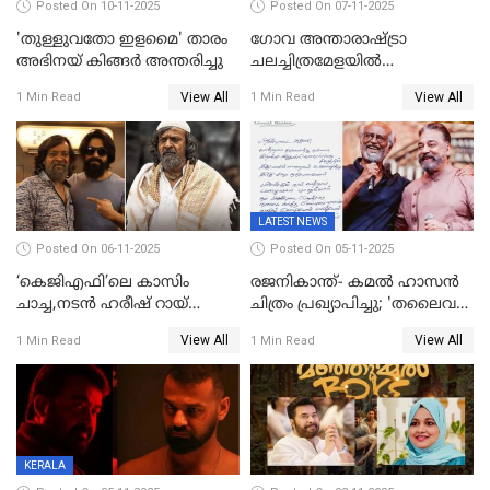
Posted On 10-11-2025
Posted On 07-11-2025
'തുള്ളുവതോ ഇളമൈ' താരം
ഗോവ അന്താരാഷ്ട്രാ
അഭിനയ് കിങ്ങർ അന്തരിച്ചു
ചലച്ചിത്രമേളയില്‍
മത്സരവിഭാഗത്തിലേക്ക്
View All
View All
1 Min Read
1 Min Read
മലയാളത്തില്‍നിന്ന്
ഏകചിത്രമായി 'എആര്‍എം';
LATEST NEWS
Posted On 06-11-2025
Posted On 05-11-2025
‘കെജിഎഫി’ലെ കാസിം
രജനികാന്ത്- കമൽ ഹാസൻ
ചാച്ച,നടൻ ഹരീഷ് റായ്
ചിത്രം പ്രഖ്യാപിച്ചു; 'തലൈവർ
അന്തരിച്ചു
173' റിലീസ് 2027 പൊങ്കലിന്
View All
View All
1 Min Read
1 Min Read
KERALA