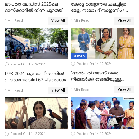
ലാപതാ ലേഡീസ് 2025ലെ
കേരള രാജ്യാന്തര ചലച്ചിത്ര
ഓസ്‌ക്കാറില്‍ നിന്ന് പുറത്ത്
മേള, നാലാം ദിനം;ഇന്ന് 67
ചിത്രങ്ങൾ പ്രദർശിപ്പിക്കും
View All
View All
1 Min Read
1 Min Read
KERALA
Posted On 14-12-2024
Posted On 15-12-2024
'അന്‍പത് വയസ് വരെ
IFFK 2024; മൂന്നാം ദിനത്തില്‍
നിങ്ങള്‍ക്ക് വേണ്ടിയുള്ള
പ്രദര്‍ശനത്തിന് 67 ചിത്രങ്ങള്‍
ജീവിതമായിരുന്നു'; ഇനി ഒരു
View All
1 Min Read
View All
1 Min Read
കൂട്ട് ആവശ്യമുണ്ട്; കല്യാണം
കഴിക്കാമെന്ന് തോന്നി
തുടങ്ങിയിട്ടുണ്ടെന്ന് നിഷ
സാരംഗ്
Posted On 14-12-2024
Posted On 14-12-2024