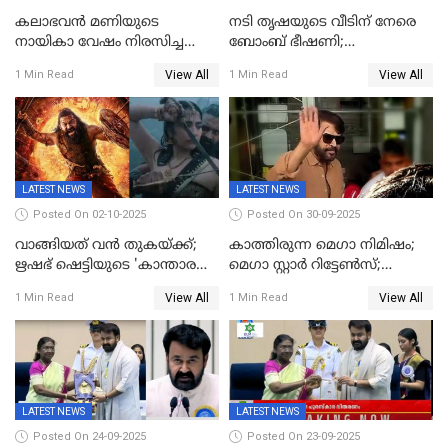
കലാഭവൻ മണിയുടെ
നടി തൃഷയുടെ വീടിന് നേരെ
നായികാ വേഷം നിരസിച്ച
ബോംബ് ഭീഷണി;
നടിയെക്കുറിച്ച് വിനയൻ; "ആ
പരിശോധനയിൽ വ്യാജമെന്ന്
View All
View All
1 Min Read
1 Min Read
നടി ദിവ്യ ഉണ്ണിയല്ലെന്നും
കണ്ടെത്തൽ
സമൂഹമാധ്യമത്തിൽ കുറിപ്പ്
LATEST NEWS
LATEST NEWS
Posted On 02-10-2025
Posted On 30-09-2025
വാങ്ങിയത് വൻ തുകയ്ക്ക്;
കാത്തിരുന്ന മെഗാ നിമിഷം;
ഋഷഭ് ഷെട്ടിയുടെ 'കാന്താര
മെഗാ സ്റ്റാർ റിട്ടേൺസ്;
ചാപ്റ്റർ 1' ഒടിടിയിൽ എവിടെ
7മാസത്തിനു ശേഷം
View All
View All
1 Min Read
1 Min Read
കാണാം
ക്യാമറയ്ക്ക് മുന്നിലേക്ക്
LATEST NEWS
LATEST NEWS
Posted On 24-09-2025
Posted On 23-09-2025