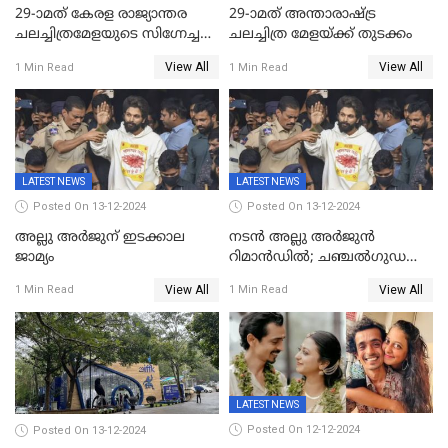
29-ാമത് കേരള രാജ്യാന്തര
29-ാമത് അന്താരാഷ്‌ട്ര
ചലച്ചിത്രമേളയുടെ സിഗ്നേച്ചർ
ചലച്ചിത്ര മേളയ്‌ക്ക് തുടക്കം
ഫിലിം 'സ്വപ്നായനം'
View All
View All
1 Min Read
1 Min Read
LATEST NEWS
LATEST NEWS
Posted On 13-12-2024
Posted On 13-12-2024
അല്ലു അർജുന് ഇടക്കാല
നടൻ അല്ലു അർജുൻ
ജാമ്യം
റിമാൻഡിൽ; ചഞ്ചൽഗുഡ
ജയിലിലേക്ക്
View All
View All
1 Min Read
1 Min Read
LATEST NEWS
Posted On 12-12-2024
Posted On 13-12-2024