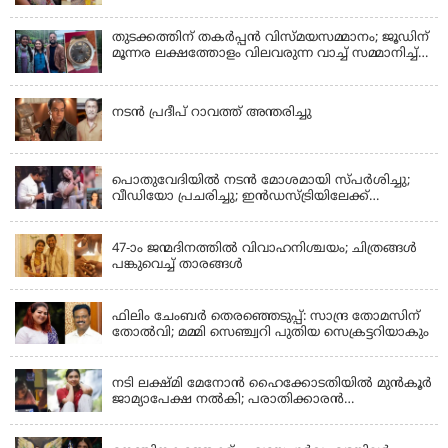
നടന്നങ്ങു പോകുന്നത് കണ്ടത്; ചോദിച്ചപ്പോൾ
മരിച്ചുപോയെന്ന് പറഞ്ഞു; ആത്മാക്കളെ കണ്ടിട്ടു
ഉണ്ടെന്ന് നടി ലെന
തുടക്കത്തിന് തകർപ്പൻ വിസ്മയസമ്മാനം; ജൂഡിന്
മൂന്നര ലക്ഷത്തോളം വിലവരുന്ന വാച്ച് സമ്മാനിച്ച്
സുചിത്ര
KERALA
നടൻ പ്രദീപ് റാവത്ത് അന്തരിച്ചു
LATEST NEWS
പൊതുവേദിയില്‍ നടന്‍ മോശമായി സ്പര്‍ശിച്ചു;
വീഡിയോ പ്രചരിച്ചു; ഇന്‍ഡസ്ട്രിയിലേക്ക്
ഇനിയില്ലെന്ന് നടി
KERALA
47-ാം ജന്മദിനത്തിൽ വിവാഹനിശ്ചയം; ചിത്രങ്ങള്‍
പങ്കുവെച്ച് താരങ്ങൾ
KERALA
ഫിലിം ചേംബർ തെരഞ്ഞെടുപ്പ്: സാന്ദ്ര തോമസിന്
തോൽവി; മമ്മി സെഞ്ച്വറി പുതിയ സെക്രട്ടറിയാകും
KERALA
നടി ലക്ഷ്മി മേനോൻ ഹൈക്കോടതിയിൽ മുൻ‌കൂർ
ജാമ്യാപേക്ഷ നൽകി; പരാതിക്കാരൻ
ലൈംഗീകമായി അധിക്ഷേപിച്ചെന്നും നടി
LATEST NEWS