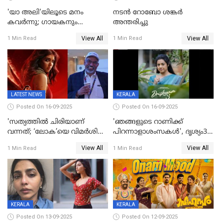
'യാ അലി'യിലൂടെ മനം
നടൻ റോബോ ശങ്കർ
കവർന്നു; ഗായകനും
അന്തരിച്ചു
നടനുമായ സുബിന്‍ ഗാര്‍ഗ്
View All
View All
1 Min Read
1 Min Read
അന്തരിച്ചു
LATEST NEWS
KERALA
Posted On 16-09-2025
Posted On 16-09-2025
'സത്യത്തിൽ ചിരിയാണ്
'ഞങ്ങളുടെ റാണിക്ക്
വന്നത്; ‘ലോക’യെ വിമർശിച്ച്
പിറന്നാളാശംസകൾ', ദൃശ്യം3-
മുരളി തുമ്മാരുകുടി
യിലെ മീനയുടെ ക്യാരക്റ്റർ
View All
View All
1 Min Read
1 Min Read
പോസ്റ്റർ പുറത്തുവിട്ടു
KERALA
KERALA
Posted On 13-09-2025
Posted On 12-09-2025