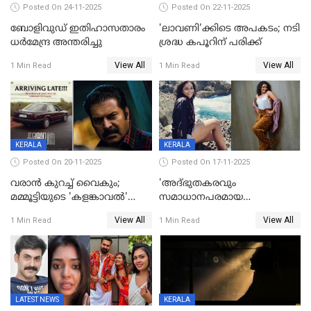
Posted On 24-11-2025
Posted On 22-11-2025
ബോളിവുഡ് ഇതിഹാസതാരം
'ലാവണി'ക്കിടെ അപകടം; നടി
ധർമേന്ദ്ര അന്തരിച്ചു
ശ്രദ്ധ കപൂറിന് പരിക്ക്
View All
View All
1 Min Read
1 Min Read
KERALA
KERALA
Posted On 20-11-2025
Posted On 17-11-2025
വരാൻ കുറച്ച് വൈകും;
'അദ്‌ഭുതകരവും
മമ്മൂട്ടിയുടെ 'കളങ്കാവൽ'
സമാധാനപരമായ
റിലീസ് മാറ്റി
ഘട്ടത്തിലാണിപ്പോൾ';
View All
View All
1 Min Read
1 Min Read
വിവാഹമോചിതയായെന്ന് മീര
വാസുദേവൻ
LATEST NEWS
KERALA