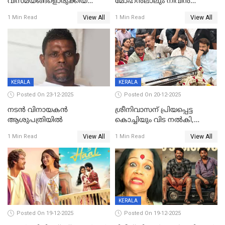
വിസ്മയങ്ങളൊരുക്കിയ
മോഹൻലാലും നിവിൻ
കലാസംവിധായകന്‍, കെ
പോളിയും ഉണ്ണി മുകുന്ദനും
View All
View All
1 Min Read
1 Min Read
ശേഖര്‍ അന്തരിച്ചു
ഷെയ്‌നും; 200 കോടി
മുടക്കിയെത്തുന്ന
വൃഷഭയുൾപ്പെടെ കാണാം
KERALA
KERALA
Posted On 23-12-2025
Posted On 20-12-2025
നടൻ വിനായകൻ
ശ്രീനിവാസന് പ്രിയപ്പെട്ട
ആശുപത്രിയിൽ
കൊച്ചിയും വിട നൽകി,
മൃതദേഹം വസതിയിൽ;
View All
View All
1 Min Read
1 Min Read
സംസ്കാരം നാളെ
KERALA
Posted On 19-12-2025
Posted On 19-12-2025