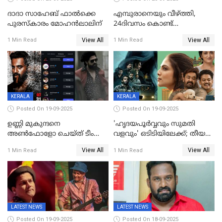
ദാദാ സാഹേബ് ഫാൽക്കെ
എമ്പുരാനെയും വീഴ്ത്തി,
പുരസ്‌കാരം മോഹൻലാലിന്
24ദിവസം കൊണ്ട്
മലയാളത്തിലെ പുത്തൻ
View All
View All
1 Min Read
1 Min Read
ഇൻഡസ്ട്രി ഹിറ്റ്;
റെക്കോർഡുമായി ലോക
KERALA
KERALA
Posted On 19-09-2025
Posted On 19-09-2025
ഉണ്ണി മുകുന്ദനെ
'ഹൃദയപൂര്‍വ്വവും സുമതി
അൺഫോളോ ചെയ്ത് ടീം
വളവും' ഒടിടിയിലേക്ക്; തീയതി
മാർക്കോ; ലോർഡ്
പുറത്ത്
View All
View All
1 Min Read
1 Min Read
മാർക്കോയിൽ യാഷ്,
പൃഥ്വിരാജ്,
മമ്മുട്ടി,മോഹൻലാൽ..ചർച്ചകളുമായി
സൈബർലോകവും
LATEST NEWS
LATEST NEWS
Posted On 19-09-2025
Posted On 18-09-2025