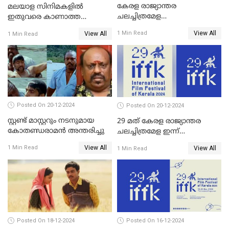
കേരള രാജ്യാന്തര
മലയാള സിനിമകളിൽ
ചലച്ചിത്രമേള
ഇതുവരെ കാണാത്ത
സമാപിച്ചു,സ്പിരിറ്റ് ഓഫ്
വയലൻസുമായി ഉണ്ണി
View All
1 Min Read
View All
1 Min Read
സിനിമ അവാര്‍ഡ്
മുകുന്ദൻ ചിത്രം മാർക്കോ
സംവിധായിക പായല്‍
കപാഡിയയ്ക്ക് സമ്മാനിച്ചു;
ഫെമിനിച്ചി ഫാത്തിമയ്ക്ക്
അഞ്ച് പുരസ്കാരം
Posted On 20-12-2024
Posted On 20-12-2024
സ്റ്റണ്ട് മാസ്റ്ററും നടനുമായ
29 മത് കേരള രാജ്യാന്തര
കോതണ്ഡരാമൻ അന്തരിച്ചു
ചലച്ചിത്രമേള ഇന്ന്
സമാപിക്കും
View All
1 Min Read
View All
1 Min Read
Posted On 18-12-2024
Posted On 16-12-2024