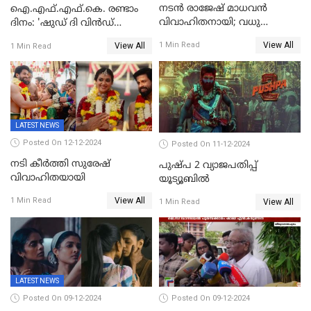
നടൻ രാജേഷ് മാധവൻ
ഐ.എഫ്.എഫ്.കെ. രണ്ടാം
വിവാഹിതനായി; വധു
ദിനം: 'ഷുഡ് ദി വിൻഡ്
സഹസംവിധായിക ദീപ്തി
ഡ്രോപ്പ്' മുതൽ
View All
1 Min Read
View All
1 Min Read
കാരാട്ട്
'കിഷ്‌കികിന്ധാ കാണ്ഡം' വരെ
LATEST NEWS
Posted On 12-12-2024
Posted On 11-12-2024
നടി കീർത്തി സുരേഷ്
പുഷ്പ 2 വ്യാജപതിപ്പ്
വിവാഹിതയായി
യൂട്യൂബിൽ
View All
1 Min Read
View All
1 Min Read
LATEST NEWS
Posted On 09-12-2024
Posted On 09-12-2024