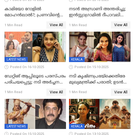
കാമിയോ റോളിൽ
നടന്‍ അസ്രാണി അന്തരിച്ചു;
മോഹൻലാൽ?; പ്രണവിന്റെ
ഇന്‍‌സ്റ്റാഗ്രാമില്‍ ദീപാവലി
ചിത്രത്തിന്റെ ട്രെയിലറിന്
ആശംസ നേര്‍ന്ന്
View All
View All
1 Min Read
1 Min Read
പിന്നാലെ ഡിപി; ചർച്ചയായി
മണിക്കൂറുകള്‍ക്കകം
സോഷ്യൽ മീഡിയ ചിത്രങ്ങൾ
വിയോഗം
LATEST NEWS
KERALA
Posted On 16-10-2025
Posted On 15-10-2025
ഡേറ്റിങ് ആപ്പിലൂടെ പരസ്പരം
നടി കൃഷ്ണപ്രഭയ്‌ക്കെതിരേ
പരിചയപ്പെട്ടു; നടി അർച്ചന
മുഖ്യമന്ത്രിക്ക് പരാതി; ഉടൻ
കവി വിവാഹിതയായി
ഇടപെടല്‍ വേണമെന്നും
View All
View All
1 Min Read
1 Min Read
പരാതിയിൽ
LATEST NEWS
KERALA
Posted On 15-10-2025
Posted On 13-10-2025