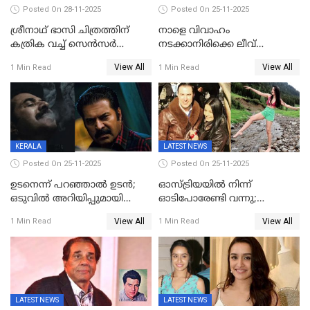
Posted On 28-11-2025
Posted On 25-11-2025
ശ്രീനാഥ് ഭാസി ചിത്രത്തിന്
നാളെ വിവാഹം
കത്രിക വച്ച് സെൻസർ
നടക്കാനിരിക്കെ ലീവ്
ബോർഡ്, 'എട്ട് സീനുകൾ
നൽകിയില്ല; എസ്ഐആർ
View All
View All
1 Min Read
1 Min Read
മാറ്റണം';പൊങ്കാല റിലീസ് മാറ്റി
സൂപ്പർവൈസർ
ജീവനൊടുക്കി
KERALA
LATEST NEWS
Posted On 25-11-2025
Posted On 25-11-2025
ഉടനെന്ന് പറഞ്ഞാൽ ഉടൻ;
ഓസ്ട്രിയയിൽ നിന്ന്
ഒടുവിൽ അറിയിപ്പുമായി
ഓടിപോരേണ്ടി വന്നു;
മമ്മൂട്ടി, കളങ്കാവൽ പുതിയ
വൈകാരികമായും
View All
View All
1 Min Read
1 Min Read
റിലീസ് തീയതി പുറത്ത്
ശാരീരികമായും ഉപദ്രവിച്ചു;
ഭർത്താവിനെതിരെ 50 കോടി
രൂപ നഷ്ടപരിഹാരം
ആവശ്യപ്പെട്ട് മുൻ മിസ് ഇന്ത്യ
LATEST NEWS
LATEST NEWS