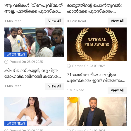
‘ആ വരികള്‍ ‘വീണപൂവി’ലേത്
രാജ്യത്തിന്റെ പൊൻതൂവൽ;
അല്ല, ഫാൽക്കെ പുരസ്‌കാരം
ഫാൽക്കേ പുരസ്കാരം
ഏറ്റുവാങ്ങിക്കൊണ്ട്
ഏറ്റുവാങ്ങി മോഹൻലാൽ,
View All
View All
1 Min Read
33 Min Read
മോഹന്‍ലാല്‍ ഉദ്ധരിച്ച
സിനിമ ആത്മാവിന്റെ
വരികളെ ചൊല്ലി
സ്പന്ദനമെന്ന് ലാൽ;
സാമൂഹികമാധ്യമങ്ങളില്‍
ഉർവശിക്കും വിജയരാഘവനും
ചര്‍ച്ച
ദേശീയ അവാർഡ്
LATEST NEWS
Posted On 23-09-2025
Posted On 23-09-2025
കിംഗ് ഖാന് കയ്യടി; സുചിത്ര
71-ാമത് ദേശീയ ചലച്ചിത്ര
മോഹൻലാലിനായി കസേര
പുരസ്‌കാരം ഇന്ന് വിതരണം
ഒരുക്കിക്കൊടുത്ത് ഷാരുഖ്
View All
ചെയ്യും
1 Min Read
ഖാൻ
View All
1 Min Read
LATEST NEWS
Posted On 22-09-2025
Posted On 21-09-2025