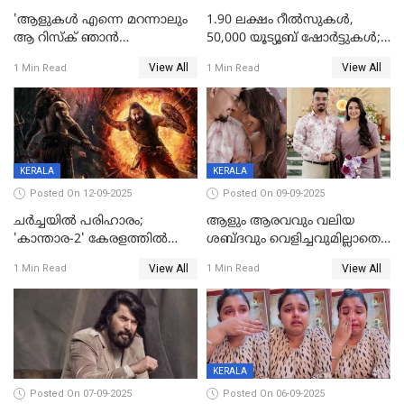
'ആളുകള്‍ എന്നെ മറന്നാലും
1.90 ലക്ഷം റീല്‍സുകള്‍,
ആ റിസ്ക് ഞാൻ
50,000 യൂട്യൂബ് ഷോര്‍ട്ടുകള്‍;
ഏറ്റെടുക്കുന്നു'; അപകടം
ആടിയും പാടിയും ആഗോള
View All
View All
1 Min Read
1 Min Read
മനസിലായി, കടുത്ത
ഹിറ്റായി ഓണം മൂഡ് ഗാനം
തീരുമാനവുമായി ഐശ്വര്യ
ലക്ഷ്മി
KERALA
KERALA
Posted On 12-09-2025
Posted On 09-09-2025
ചർച്ചയിൽ പരിഹാരം;
ആളും ആരവവും വലിയ
'കാന്താര-2' കേരളത്തിൽ
ശബ്ദവും വെളിച്ചവുമില്ലാതെ
പ്രദർശിപ്പിക്കുമെന്ന്
അതങ്ങ് നിർവഹിച്ചു;
View All
View All
1 Min Read
1 Min Read
ഫിയോക്ക്
വിവാഹിതയായെന്ന്‌ നടി ​
ഗ്രേസ് ആന്റണി
KERALA
Posted On 07-09-2025
Posted On 06-09-2025