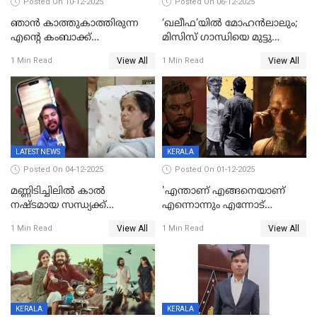
Posted On 10-12-2025
Posted On 06-12-2025
ഞാന്‍ കാത്തുകാത്തിരുന്ന
‘ഖലീഫ’യിൽ മോഹൻലാലും;
എന്റെ കംബാക്ക്
മിസിസ് ഗാന്ധിയെ മുട്ടു
മൊമെന്റ്';'ഭ.ഭ. ബ' ട്രെയ്ലര്‍
കുത്തിച്ച മാമ്പറയ്ക്കൽ
View All
View All
1 Min Read
1 Min Read
പുറത്ത്
അഹമ്മദ് അലിയായെത്തും
LATEST NEWS
KERALA
Posted On 04-12-2025
Posted On 01-12-2025
മണ്ണിടിച്ചിലിൽ കാല്‍
'എന്താണ് എങ്ങനെയാണ്
നഷ്ടമായ സന്ധ്യക്ക്
എന്നൊന്നും എന്നോട്
ആശ്വാസമായി മമ്മൂട്ടിയുടെ
ചോദിക്കരുത്',ജയിലര്‍ ടുവില്‍
View All
View All
1 Min Read
1 Min Read
വീഡിയോകോൾ;
താനുമുണ്ടെന്ന് വിനായകൻ
കൃത്രിമക്കാല്‍ നല്‍കാമെന്ന്
താരം, വീട്
നിര്‍മിക്കുന്നതിനുള്ള
ഇടപെടലും നടത്തും
KERALA
KERALA