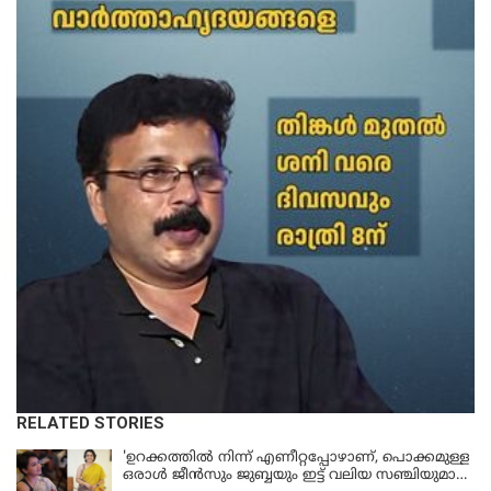
RELATED STORIES
'ഉറക്കത്തിൽ നിന്ന് എണീറ്റപ്പോഴാണ്, പൊക്കമുള്ള
ഒരാൾ ജീൻസും ജുബ്ബയും ഇട്ട് വലിയ സഞ്ചിയുമായി