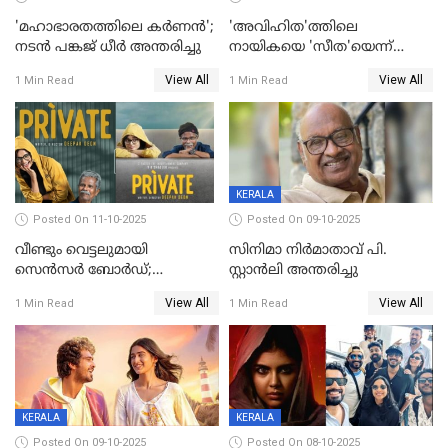
'മഹാഭാരതത്തിലെ കർണന്‍';
'അവിഹിത'ത്തിലെ
നടൻ പങ്കജ് ധീർ അന്തരിച്ചു
നായികയെ 'സീത'യെന്ന്
വിളിക്കണ്ട; വെട്ടി സെൻസർ
View All
View All
1 Min Read
1 Min Read
ബോർഡ്
KERALA
Posted On 11-10-2025
Posted On 09-10-2025
വീണ്ടും വെട്ടലുമായി
സിനിമാ നിർമാതാവ് പി.
സെന്‍സര്‍ ബോര്‍ഡ്;
സ്റ്റാൻലി അന്തരിച്ചു
'പ്രൈവറ്റ്' സിനിമയില്‍
View All
View All
1 Min Read
1 Min Read
തിരുത്തല്‍
KERALA
KERALA
Posted On 09-10-2025
Posted On 08-10-2025