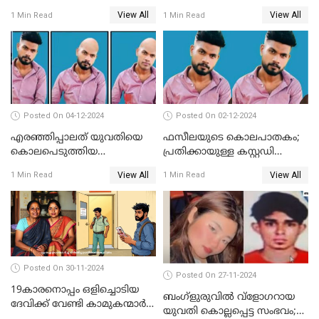
കൊലപാതക കുറ്റവും
ഭര്‍ത്താവിന്റെ അറസ്റ്റ്
View All
View All
1 Min Read
1 Min Read
വധശ്രമ കുറ്റവും ചുമത്തി
രേഖപ്പെടുത്തി
Posted On 04-12-2024
Posted On 02-12-2024
എരഞ്ഞിപ്പാലത് യുവതിയെ
ഫസീലയുടെ കൊലപാതകം;
കൊലപെടുത്തിയ
പ്രതിക്കായുള്ള കസ്റ്റഡി
സംഭവത്തിൽ പ്രതിക്കായുള്ള
അപേക്ഷ ഇന്ന് നൽകും
View All
View All
1 Min Read
1 Min Read
കസ്റ്റഡി അപേക്ഷ ഇന്ന്
Posted On 30-11-2024
Posted On 27-11-2024
19കാരനൊപ്പം ഒളിച്ചൊടിയ
ബംഗ്‌ളുരുവില്‍ വ്‌ളോഗറായ
ദേവിക്ക് വേണ്ടി കാമുകന്മാർ
യുവതി കൊല്ലപ്പെട്ട സംഭവം;
പൊലീസ് സ്റ്റേഷനിൽ; പിന്നീട്