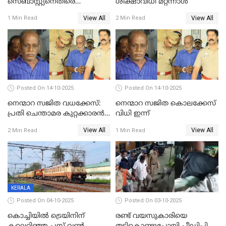
സെബാസ്റ്റ്യനെതിരെ
ശിക്ഷാവിധി മറ്റന്നാള്‍
കൊലക്കുറ്റം ചുമത്തി
View All
View All
1 Min Read
2 Min Read
Posted On 14-10-2025
Posted On 14-10-2025
നെന്മാറ സജിത വധക്കേസ്:
നെന്മാറ സജിത കൊലക്കേസ്
പ്രതി ചെന്താമര കുറ്റക്കാരൻ,
വിധി ഇന്ന്
ശിക്ഷ 16ന്; ജാമ്യത്തിലിറങ്ങി
View All
View All
2 Min Read
1 Min Read
നടത്തിയത്
ഇരട്ടക്കൊലപാതകം
KERALA
Posted On 04-10-2025
Posted On 03-10-2025
കൊച്ചിയില്‍ ട്രെയിനിന്
രണ്ട് വയസുകാരിയെ