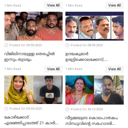
കഴുത്തറുത്ത് യുവതിയെ
മൃതദേഹ അവശിഷ്ടങ്ങൾ
View All
View All
1 Min Read
1 Min Read
കൊലപ്പെടുത്തി; 5 പവൻ
കണ്ടെത്തി
സ്വർണ്ണവും ഒരു ലക്ഷം
രൂപയും കാണാതായി
Posted On 09-09-2025
Posted On 08-09-2025
വിജിലിനായുള്ള തെരച്ചിൽ
ഉദയകുമാര്‍
ഇന്നും തുടരും
ഉരുട്ടിക്കൊലക്കേസ്;
വിധിക്കെതിരെ കുടുംബം
View All
View All
1 Min Read
1 Min Read
സുപ്രീംകോടതിയിലേക്ക്
Posted On 03-09-2025
Posted On 30-12-2024
കോഴിക്കോട്
വീട്ടമ്മയുടെ കൊലപാതകം;
എരഞ്ഞിപ്പാലത്ത് 21 കാരി
സിന്ധുവിന്റെ സഹോദരി