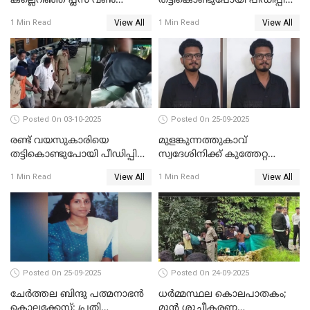
കല്ലെറിഞ്ഞ പ്ലസ് വൺ
തട്ടികൊണ്ടുപോയി പീഡിപ്പിച്ച
വിദ്യാർഥികൾ പിടിയിൽ;
കേസ്; പ്രതിക്ക് 65 വർഷം
View All
View All
1 Min Read
1 Min Read
കല്ലേറിൽ അഗ്നിരക്ഷാസേന
തടവ്
ഉദ്യോഗസ്ഥന് പരിക്കേറ്റിരുന്നു
Posted On 03-10-2025
Posted On 25-09-2025
രണ്ട് വയസുകാരിയെ
മുളങ്കുന്നത്തുകാവ്
തട്ടികൊണ്ടുപോയി പീഡിപ്പിച്ച
സ്വദേശിനിക്ക് കുത്തേറ്റ
കേസ് ശിക്ഷവിധി ഇന്ന്
സംഭവം; പ്രതി മാര്‍ട്ടിന്‍
View All
View All
1 Min Read
1 Min Read
ജോസഫ് പിടിയില്‍
Posted On 25-09-2025
Posted On 24-09-2025
ചേർത്തല ബിന്ദു പത്മനാഭൻ
ധർമ്മസ്ഥല കൊലപാതകം;
കൊലക്കേസ്; പ്രതി
മുൻ ശുചീകരണ