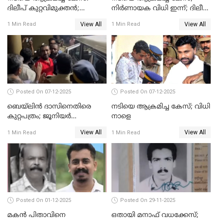
ദിലീപ് കുറ്റവിമുക്തന്‍;
നിർണായക വിധി ഇന്ന്; ദിലീപ്
പള്‍സര്‍ സുനി അടക്കം ആറു
അടക്കം 10 പ്രതികൾ
View All
View All
1 Min Read
1 Min Read
പ്രതികള്‍ കുറ്റക്കാര്‍;
ശിക്ഷവിധി 12 ന്
Posted On 07-12-2025
Posted On 07-12-2025
ബെയ്‌ലിന്‍ ദാസിനെതിരെ
നടിയെ ആക്രമിച്ച കേസ്; വിധി
കുറ്റപത്രം; ജൂനിയർ
നാളെ
അഭിഭാഷക ശ്യാമിലിയെ
View All
View All
1 Min Read
1 Min Read
മർദിച്ച കേസ്
Posted On 01-12-2025
Posted On 29-11-2025
മകൻ പിതാവിനെ
ഒതായി മനാഫ് വധക്കേസ്;