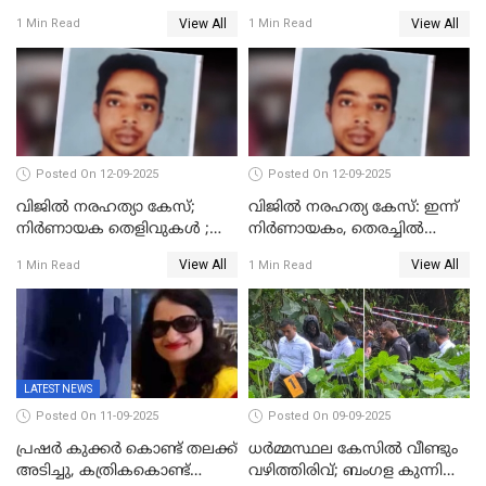
പിടിയിൽ
പാടുകളില്ല,പോസ്റ്റുമോര്‍ട്ടം
View All
View All
1 Min Read
1 Min Read
റിപ്പോർട്ട് പുറത്ത്
Posted On 12-09-2025
Posted On 12-09-2025
വിജിൽ നരഹത്യാ കേസ്;
വിജിൽ നരഹത്യ കേസ്: ഇന്ന്
നിർണായക തെളിവുകൾ ;
നിർണായകം, തെരച്ചിൽ
അസ്ഥിക്ക് പുറമേ പല്ലും,
പുനരാരംഭിച്ചു
View All
View All
1 Min Read
1 Min Read
താടിയെല്ലും ലഭിച്ചു
LATEST NEWS
Posted On 11-09-2025
Posted On 09-09-2025
പ്രഷർ കുക്കർ കൊണ്ട് തലക്ക്
ധർമ്മസ്ഥല കേസിൽ വീണ്ടും
അടിച്ചു, കത്രികകൊണ്ട്
വഴിത്തിരിവ്; ബംഗള കുന്നിൽ