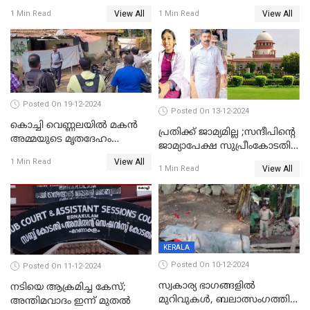
ദുർമന്ത്രവാദവുമായി
കോടതിയില്‍ ഹാജരാക്കും
View All
View All
1 Min Read
1 Min Read
ബന്ധമില്ലെന്ന് സ്ഥിരീകരണം
Posted On 19-12-2024
Posted On 13-12-2024
കൊച്ചി വെണ്ണലയില്‍ മകന്‍
പ്രതിക്ക് ജാമ്യമില്ല ;സന്ദീപിന്റെ
അമ്മയുടെ മൃതദേഹം
ജാമ്യാപേക്ഷ സുപ്രീംകോടതി
രഹസ്യമായി കുഴിച്ചുമൂടി
തള്ളി
View All
1 Min Read
View All
1 Min Read
KERALA
Posted On 10-12-2024
Posted On 11-12-2024
സ്വകാര്യ ഭാഗങ്ങളിൽ
നടിയെ ആക്രമിച്ച കേസ്;
മുറിവുകൾ, ബലാത്സംഗത്തിന്
അന്തിമവാദം ഇന്ന് മുതല്‍