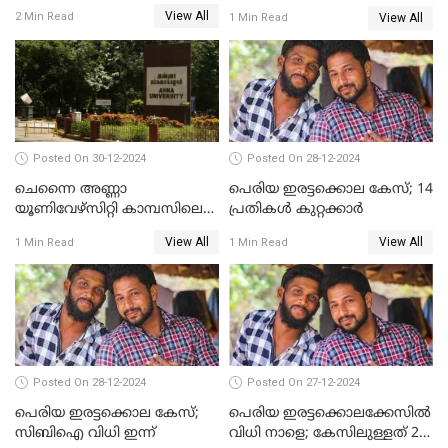
ജീവനൊടുക്കിയ സംഭവം:
ഭർത്താവ് പിടിയില്‍
View All
2 Min Read
View All
1 Min Read
കൂടുതൽ അന്വേഷണത്തിന്
പൊലീസ്
Posted On 30-12-2024
Posted On 28-12-2024
ചെന്നൈ അണ്ണാ
പെരിയ ഇരട്ടക്കൊല കേസ്; 14
യൂണിവേഴ്‌സിറ്റി കാമ്പസിലെ
പ്രതികള്‍ കുറ്റക്കാര്‍
ബലാത്സംഗം; ദേശീയ വനിതാ
View All
View All
1 Min Read
1 Min Read
കമ്മീഷന്‍ ഇന്ന്
യൂണിവേഴ്‌സിറ്റിയിലെത്തും
Posted On 28-12-2024
Posted On 27-12-2024
പെരിയ ഇരട്ടക്കൊല കേസ്;
പെരിയ ഇരട്ടക്കൊലക്കേസില്‍
സിബിഐ വിധി ഇന്ന്
വിധി നാളെ; കേസിലുള്ളത് 24