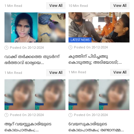
ശിക്ഷാവിധി ഇന്ന്‌
ജോർജ് കുര്യന് ഇരട്ട
View All
View All
1 Min Read
10 Min Read
ജീവപര്യന്തം
LATEST NEWS
Posted On 20-12-2024
Posted On 20-12-2024
കുത്തിന് പിടിച്ചങ്ങു
വാക്ക് തര്‍ക്കത്തെ തുടര്‍ന്ന്
കൊടുത്തു; അടിയോടടി;
ഭര്‍ത്താവ് ഭാര്യയെ
നിന്നങ്ങു മേടിച്ചു; ബസില്‍
വെട്ടിക്കൊന്നു
View All
1 Min Read
View All
1 Min Read
ശല്യം ചെയ്തയാളെ 26 തവണ
മുഖത്തടിച്ച് അധ്യാപിക
Posted On 20-12-2024
Posted On 20-12-2024
ആറ് വയസ്സുകാരിയുടെ
6വയസുകാരിയുടെ
കൊലപാതകം;
കൊലപാതകം; രണ്ടാനമ്മയെ