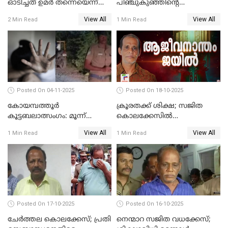
ഓടിച്ചത് ഉമര്‍ തന്നെയെന്ന്
പിഞ്ചുകുഞ്ഞിന്റെ
സ്ഥിരീകരിച്ച് DNA
കൊലപാതകം; അമ്മ
View All
View All
2 Min Read
1 Min Read
പരിശോധനാഫലം
അറസ്റ്റില്‍
Posted On 04-11-2025
Posted On 18-10-2025
കോയമ്പത്തൂർ
ക്രൂരതക്ക് ശിക്ഷ; സജിത
കൂട്ടബലാത്സംഗം: മൂന്ന്
കൊലക്കേസില്‍
പ്രതികൾ അറസ്റ്റിൽ
ചെന്താമരയ്ക്ക്
View All
View All
1 Min Read
1 Min Read
ഇരട്ടജീവപര്യന്തം
Posted On 17-10-2025
Posted On 16-10-2025
ചേര്‍ത്തല കൊലക്കേസ്; പ്രതി
നെന്മാറ സജിത വധക്കേസ്;