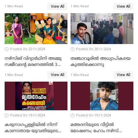
ശ്രമത്തില്‍ പ്രതിയെ അറസ്റ്റ്
വയസ്സുകാരന്‍ ക്രൂരമായ
View All
View All
1 Min Read
1 Min Read
ചെയ്തു
പീഡനത്തിനിരയായി
Posted On 22-11-2024
Posted On 20-11-2024
നഴ്സിങ് വിദ്യാര്‍ഥിനി അമ്മു
തഞ്ചാവൂരില്‍ അധ്യാപികയെ
സജീവന്റെ മരണത്തില്‍ 3
കുത്തിക്കൊന്നു
സഹപാഠികളുടെയും അറസ്റ്റ്
View All
View All
1 Min Read
1 Min Read
രേഖപ്പെടുത്തി
Posted On 19-11-2024
Posted On 19-11-2024
കരുനാഗപ്പള്ളിയില്‍ നിന്ന്
മഅദനിയുടെ വീട്ടിൽ
കാണാതായ യുവതിയുടെ
മോഷണം; ഹോം നഴ്‌സ്
മൃതദേഹം കണ്ടെത്തി
പിടിയിൽ