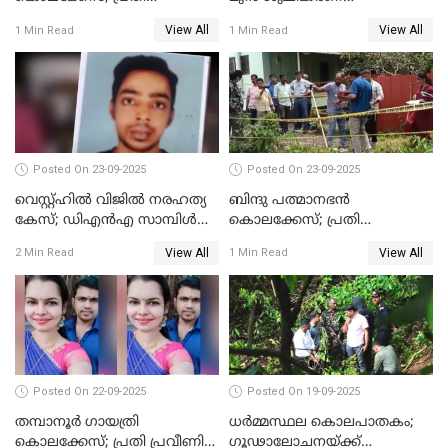
സെബാസ്റ്റ്യന്‍ കുറ്റം സമ്മതിച്ചു
തൊഴിലാളിയുടെ മൊഴി
View All
View All
1 Min Read
1 Min Read
രേഖപ്പെടുത്തും
Posted On 23-09-2025
Posted On 23-09-2025
വെസ്റ്റ്ഹിൽ വിജിൽ നരഹത്യ
ബിന്ദു പത്മാനഭന്‍
കേസ്; ഡിഎൻഎ സാമ്പിൾ
കൊലക്കേസ്; പ്രതി
പരിശോധനയ്ക്ക് അയക്കും
സെബാസ്റ്റ്യന്റെ അറസ്റ്റ്
View All
View All
2 Min Read
1 Min Read
രേഖപ്പെടുത്തി
Posted On 22-09-2025
Posted On 19-09-2025
തമ്പാനൂര്‍ ഗായത്രി
ധർമ്മസ്ഥല കൊലപാതകം;
കൊലക്കേസ്; പ്രതി പ്രവീണിന്
ഗൂഢാലോചനയ്ക്ക്