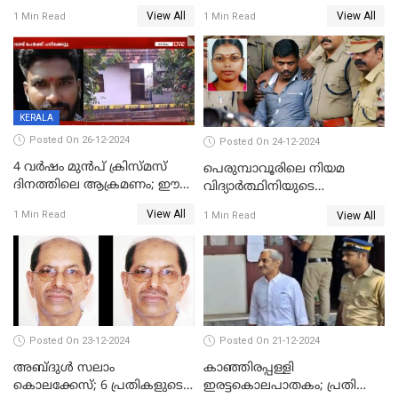
പ്രതികള്‍
View All
View All
1 Min Read
1 Min Read
KERALA
Posted On 26-12-2024
Posted On 24-12-2024
4 വർഷം മുൻപ് ക്രിസ്മസ്
പെരുമ്പാവൂരിലെ നിയമ
ദിനത്തിലെ ആക്രമണം; ഈ
വിദ്യാര്‍ത്ഥിനിയുടെ
ക്രിസ്മസിന് പകരം
കൊലപാതകം ; പ്രതി
View All
1 Min Read
View All
1 Min Read
ചോദിക്കാനെത്തി, 2 പേർ
അമീറുള്‍ ഇസ്ലാമിന്റെ
കുത്തേറ്റു മരിച്ചു
മനോനിലയില്‍ കുഴപ്പമില്ലെന്ന്
റിപ്പോര്‍ട്ട്
Posted On 23-12-2024
Posted On 21-12-2024
അബ്ദുള്‍ സലാം
കാഞ്ഞിരപ്പള്ളി
കൊലക്കേസ്‌; 6 പ്രതികളുടെ
ഇരട്ടകൊലപാതകം; പ്രതി