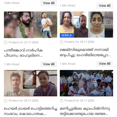
പൊലീസ് അന്വേഷണം
View All
3 Min Read
സംഭവിച്ചത്
View All
1 Min Read
ഊര്‍ജിതമാക്കി
KERALA
Posted On 25-11-2024
Posted On 27-11-2024
ജെയ്‌സിയുമൊത്ത് നന്നായി
പന്തീരങ്കാവ് ഗാർഹിക
മദ്യപിച്ചു; ലഹരിയിലായപ്പോൾ
പീഡനം; രാഹുലിനെ
ഡംബൽ എടുത്ത് തലയ്ക്ക്
കസ്റ്റഡിയിൽ ആവശ്യപ്പെട്ട്
View All
1 Min Read
View All
1 Min Read
പലവട്ടം അടിച്ചു;
പൊലീസ് കോടതിയിൽ
നിലവിളിച്ചപ്പോൾ മുഖത്ത്
അപേക്ഷ നൽകും
തലയിണ വച്ചമർത്തി;
അരുംകൊലയിൽ യുവാവും
യുവതിയും പിടിയിൽ
Posted On 25-11-2024
Posted On 25-11-2024
ഹെയര്‍ ഡ്രയര്‍ പൊട്ടിത്തെറിച്ച
മണിപ്പുരിലെ ക്യാംപില്‍നിന്നു
സംഭവം; കൊലപാതക
തട്ടിക്കൊണ്ടുപോയ രണ്ടര