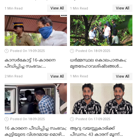
ജീവപര്യന്തം കഠിനതടവും ഒരു
തെളിവുകൾ ഇല്ല
View All
View All
1 Min Read
1 Min Read
ലക്ഷം രൂപ പിഴയും
Posted On 19-09-2025
Posted On 18-09-2025
കാസർകോട്ട് 16-കാരനെ
ധർമ്മസ്ഥല കൊലപാതകം;
പീഡിപ്പിച്ച സംഭവം:
മൃതദേഹാവശിഷ്ടങ്ങൾ
ലക്ഷങ്ങളുടെ സാമ്പത്തിക
കണ്ടെത്താൻ SIT
View All
View All
2 Min Read
1 Min Read
ഇടപാടുകൾ നടന്നതായി
പൊലീസ്
Posted On 18-09-2025
Posted On 17-09-2025
16 കാരനെ പീഡിപ്പിച്ച സംഭവം;
ആറു വയസ്സുകാരിക്ക്
കുട്ടിയുടെ വിശദമായ മൊഴി
പീഡനം: 43 കാരന് മൂന്ന്