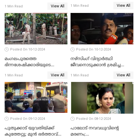
ഇരയായെന്ന് പോത്തന്‍ കോട്
View All
1 Min Read
View All
1 Min Read
കൊലപാതകത്തില്‍
പോസ്റ്റ്‌മോർട്ടം റിപ്പോർട്ട്
Posted On 10-12-2024
Posted On 10-12-2024
മംഗലപുരത്തെ
നഴ്‌സിംഗ് വിദ്യാർത്ഥി
ഭിന്നശേഷിക്കാരിയുടെ
ജീവനൊടുക്കാന്‍ ശ്രമിച്ച
കൊലപാതകം; പ്രതിയെന്ന്
സംഭവം;ഹോസ്റ്റൽ വാർഡനെ
View All
View All
1 Min Read
1 Min Read
സംശയിക്കുന്നയാള്‍
മാറ്റിയതായി മൻസൂർ
കസ്റ്റഡിയില്‍
ആശുപത്രി എം.ഡി ഷംസുദ്ദീൻ
Posted On 09-12-2024
Posted On 08-12-2024
പുതുക്കാട് യുവതിയ്ക്ക്
പാലോട് നവവധുവിന്റെ
കുത്തേറ്റു; മുൻ ഭർത്താവ്
മരണം;