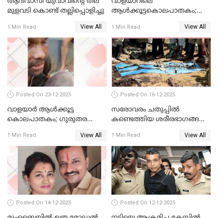
ആദിവാസി യുവാവിന്റെ തല
വാളയാറിലെ
മുളവടി കൊണ്ട് തല്ലിപ്പൊളിച്ചു
ആൾക്കൂട്ടകൊലപാതകം;
പ്രതികളെ കസ്റ്റഡിയില്‍
View All
View All
1 Min Read
1 Min Read
വാങ്ങും
Posted On 23-12-2025
Posted On 16-12-2025
വാളയാർ ആൾക്കൂട്ട
സരോവരം ചതുപ്പിൽ
കൊലപാതകം; ഗുരുതര
കണ്ടെത്തിയ ശരീരഭാഗങ്ങൾ
വകുപ്പുകൾ ചുമത്തി അറസ്റ്റ്
വിജിലിൻ്റേത് തന്നെയെന്ന്
View All
View All
1 Min Read
1 Min Read
ഡി.എൻ.എ പരിശോധനയിൽ
സ്ഥിരീകരണം
Posted On 14-12-2025
Posted On 12-12-2025
മുംബൈയില്‍ ഉത്ര മോഡല്‍
നടിയെ ആക്രമിച്ച കേസില്‍