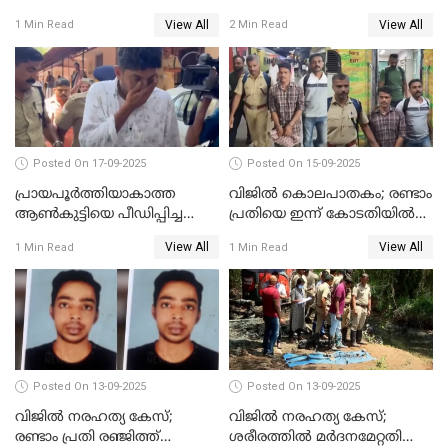
രേഖപ്പെടുത്തും
ജീവപര്യന്തവും 3 ലക്ഷം രൂപ
View All
View All
1 Min Read
2 Min Read
പിഴയും ശിക്ഷ
Posted On 17-09-2025
Posted On 15-09-2025
പ്രായപൂർത്തിയാകാത്ത
വിജിൽ കൊലപാതകം; രണ്ടാം
ആൺകുട്ടിയെ പീഡിപ്പിച്ച
പ്രതിയെ ഇന്ന് കോടതിയിൽ
സംഭവം; ഒരാൾ കൂടി
ഹാജരാക്കും
View All
View All
1 Min Read
1 Min Read
അറസ്റ്റിൽ
Posted On 13-09-2025
Posted On 13-09-2025
വിജിൽ നരഹത്യ കേസ്;
വിജില്‍ നരഹത്യ കേസ്;
രണ്ടാം പ്രതി രഞ്ജിത്ത്
ശരീരത്തില്‍ മര്‍ദനമേറ്റതിന്റെ