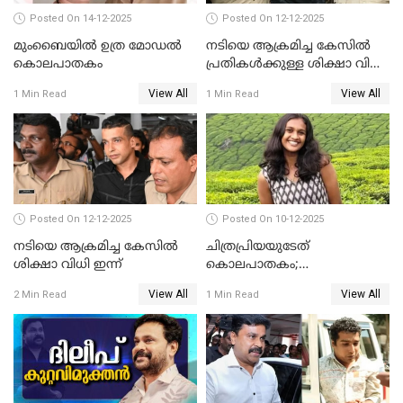
Posted On 14-12-2025
Posted On 12-12-2025
മുംബൈയില്‍ ഉത്ര മോഡല്‍
നടിയെ ആക്രമിച്ച കേസില്‍
കൊലപാതകം
പ്രതികള്‍ക്കുള്ള ശിക്ഷാ വിധി
3.30 ന്
View All
View All
1 Min Read
1 Min Read
Posted On 12-12-2025
Posted On 10-12-2025
നടിയെ ആക്രമിച്ച കേസിൽ
ചിത്രപ്രിയയുടേത്
ശിക്ഷാ വിധി ഇന്ന്
കൊലപാതകം;
ആണ്‍സുഹൃത്ത് കുറ്റം
View All
View All
2 Min Read
1 Min Read
സമ്മതിച്ചെന്ന് പൊലീസ്