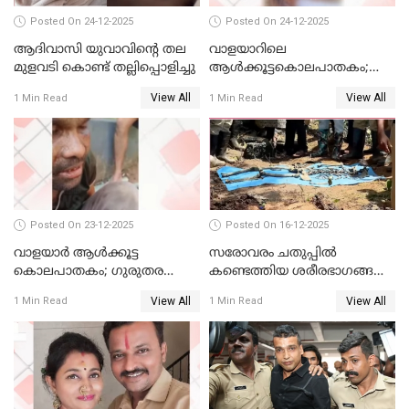
Posted On 24-12-2025
Posted On 24-12-2025
ആദിവാസി യുവാവിന്റെ തല
വാളയാറിലെ
മുളവടി കൊണ്ട് തല്ലിപ്പൊളിച്ചു
ആൾക്കൂട്ടകൊലപാതകം;
പ്രതികളെ കസ്റ്റഡിയില്‍
View All
View All
1 Min Read
1 Min Read
വാങ്ങും
Posted On 23-12-2025
Posted On 16-12-2025
വാളയാർ ആൾക്കൂട്ട
സരോവരം ചതുപ്പിൽ
കൊലപാതകം; ഗുരുതര
കണ്ടെത്തിയ ശരീരഭാഗങ്ങൾ
വകുപ്പുകൾ ചുമത്തി അറസ്റ്റ്
വിജിലിൻ്റേത് തന്നെയെന്ന്
View All
View All
1 Min Read
1 Min Read
ഡി.എൻ.എ പരിശോധനയിൽ
സ്ഥിരീകരണം