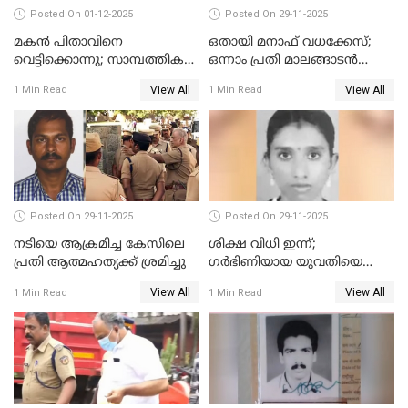
Posted On 01-12-2025
Posted On 29-11-2025
മകൻ പിതാവിനെ
ഒതായി മനാഫ് വധക്കേസ്;
വെട്ടിക്കൊന്നു; സാമ്പത്തിക
ഒന്നാം പ്രതി മാലങ്ങാടൻ
തർക്കം
ഷഫീഖിന് ജീവപര്യന്തം തടവ്,
View All
View All
1 Min Read
1 Min Read
ഒരു ലക്ഷം രൂപ പിഴ
Posted On 29-11-2025
Posted On 29-11-2025
നടിയെ ആക്രമിച്ച കേസിലെ
ശിക്ഷ വിധി ഇന്ന്;
പ്രതി ആത്മഹത്യക്ക് ശ്രമിച്ചു
ഗർഭിണിയായ യുവതിയെ
കൊന്നു കായലിൽ തള്ളിയ
View All
View All
1 Min Read
1 Min Read
കേസ്