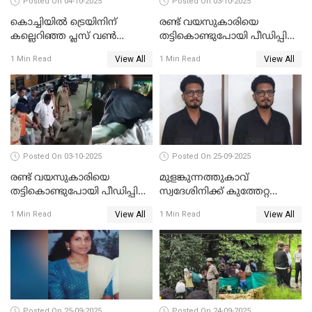
Posted On 04-10-2025
Posted On 03-10-2025
കൊച്ചിയില്‍ ട്രെയിനിന്
രണ്ട് വയസുകാരിയെ
കല്ലെറിഞ്ഞ പ്ലസ് വൺ
തട്ടികൊണ്ടുപോയി പീഡിപ്പിച്ച
വിദ്യാർഥികൾ പിടിയിൽ;
കേസ്; പ്രതിക്ക് 65 വർഷം
View All
View All
1 Min Read
1 Min Read
കല്ലേറിൽ അഗ്നിരക്ഷാസേന
തടവ്
ഉദ്യോഗസ്ഥന് പരിക്കേറ്റിരുന്നു
Posted On 03-10-2025
Posted On 25-09-2025
രണ്ട് വയസുകാരിയെ
മുളങ്കുന്നത്തുകാവ്
തട്ടികൊണ്ടുപോയി പീഡിപ്പിച്ച
സ്വദേശിനിക്ക് കുത്തേറ്റ
കേസ് ശിക്ഷവിധി ഇന്ന്
സംഭവം; പ്രതി മാര്‍ട്ടിന്‍
View All
View All
1 Min Read
1 Min Read
ജോസഫ് പിടിയില്‍
Posted On 25-09-2025
Posted On 24-09-2025