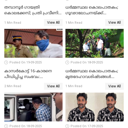
തമ്പാനൂര്‍ ഗായത്രി
ധർമ്മസ്ഥല കൊലപാതകം;
കൊലക്കേസ്; പ്രതി പ്രവീണിന്
ഗൂഢാലോചനയ്ക്ക്
ജീവപര്യന്തം കഠിനതടവും ഒരു
തെളിവുകൾ ഇല്ല
View All
View All
1 Min Read
1 Min Read
ലക്ഷം രൂപ പിഴയും
Posted On 19-09-2025
Posted On 18-09-2025
കാസർകോട്ട് 16-കാരനെ
ധർമ്മസ്ഥല കൊലപാതകം;
പീഡിപ്പിച്ച സംഭവം:
മൃതദേഹാവശിഷ്ടങ്ങൾ
ലക്ഷങ്ങളുടെ സാമ്പത്തിക
കണ്ടെത്താൻ SIT
View All
View All
2 Min Read
1 Min Read
ഇടപാടുകൾ നടന്നതായി
പൊലീസ്
Posted On 18-09-2025
Posted On 17-09-2025