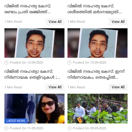
വിജിൽ നരഹത്യ കേസ്;
വിജില്‍ നരഹത്യ കേസ്;
രണ്ടാം പ്രതി രഞ്ജിത്ത്
ശരീരത്തില്‍ മര്‍ദനമേറ്റതിന്റെ
പിടിയിൽ
പാടുകളില്ല,പോസ്റ്റുമോര്‍ട്ടം
View All
View All
1 Min Read
1 Min Read
റിപ്പോർട്ട് പുറത്ത്
Posted On 12-09-2025
Posted On 12-09-2025
വിജിൽ നരഹത്യാ കേസ്;
വിജിൽ നരഹത്യ കേസ്: ഇന്ന്
നിർണായക തെളിവുകൾ ;
നിർണായകം, തെരച്ചിൽ
അസ്ഥിക്ക് പുറമേ പല്ലും,
പുനരാരംഭിച്ചു
View All
View All
1 Min Read
1 Min Read
താടിയെല്ലും ലഭിച്ചു
LATEST NEWS
Posted On 11-09-2025
Posted On 09-09-2025