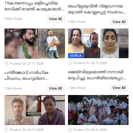
19കാരനൊപ്പം ഒളിച്ചൊടിയ
ബംഗ്‌ളുരുവില്‍ വ്‌ളോഗറായ
ദേവിക്ക് വേണ്ടി കാമുകന്മാർ
യുവതി കൊല്ലപ്പെട്ട സംഭവം;
പൊലീസ് സ്റ്റേഷനിൽ; പിന്നീട്
പൊലീസ് അന്വേഷണം
View All
3 Min Read
സംഭവിച്ചത്
View All
1 Min Read
ഊര്‍ജിതമാക്കി
KERALA
Posted On 25-11-2024
Posted On 27-11-2024
ജെയ്‌സിയുമൊത്ത് നന്നായി
പന്തീരങ്കാവ് ഗാർഹിക
മദ്യപിച്ചു; ലഹരിയിലായപ്പോൾ
പീഡനം; രാഹുലിനെ
ഡംബൽ എടുത്ത് തലയ്ക്ക്
കസ്റ്റഡിയിൽ ആവശ്യപ്പെട്ട്
View All
1 Min Read
View All
1 Min Read
പലവട്ടം അടിച്ചു;
പൊലീസ് കോടതിയിൽ
നിലവിളിച്ചപ്പോൾ മുഖത്ത്
അപേക്ഷ നൽകും
തലയിണ വച്ചമർത്തി;
അരുംകൊലയിൽ യുവാവും
യുവതിയും പിടിയിൽ
Posted On 25-11-2024
Posted On 25-11-2024