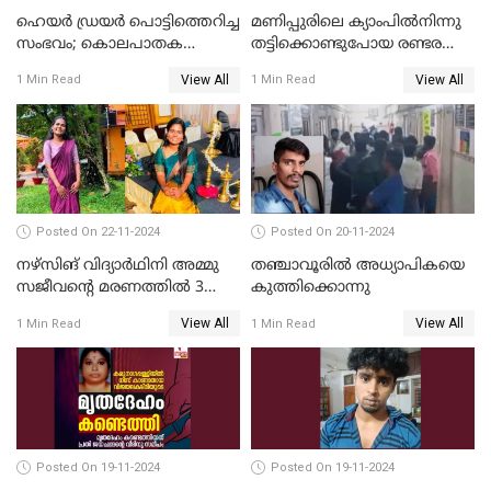
ഹെയര്‍ ഡ്രയര്‍ പൊട്ടിത്തെറിച്ച
മണിപ്പുരിലെ ക്യാംപില്‍നിന്നു
സംഭവം; കൊലപാതക
തട്ടിക്കൊണ്ടുപോയ രണ്ടര
ശ്രമത്തില്‍ പ്രതിയെ അറസ്റ്റ്
വയസ്സുകാരന്‍ ക്രൂരമായ
View All
View All
1 Min Read
1 Min Read
ചെയ്തു
പീഡനത്തിനിരയായി
Posted On 22-11-2024
Posted On 20-11-2024
നഴ്സിങ് വിദ്യാര്‍ഥിനി അമ്മു
തഞ്ചാവൂരില്‍ അധ്യാപികയെ
സജീവന്റെ മരണത്തില്‍ 3
കുത്തിക്കൊന്നു
സഹപാഠികളുടെയും അറസ്റ്റ്
View All
View All
1 Min Read
1 Min Read
രേഖപ്പെടുത്തി
Posted On 19-11-2024
Posted On 19-11-2024