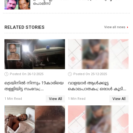
പൊലീസ്
RELATED STORIES
View all news
Posted On 26-12-2025
Posted On 25-12-2025
ട്രെയിനില്‍ നിന്നും 19കാരിയെ
വാളയാര്‍ ആള്‍ക്കൂട്ട
തള്ളിയിട്ട സംഭവം;
കൊലപാതകം; ഒരാള്‍ കൂടി
കൊച്ചിയിലെ
അറസ്റ്റില്‍
View All
View All
1 Min Read
1 Min Read
ആശുപത്രിയിലേക്ക് മാറ്റി