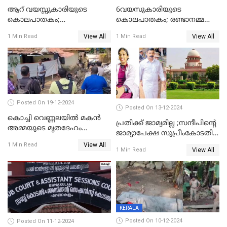
ആറ് വയസ്സുകാരിയുടെ
6വയസുകാരിയുടെ
കൊലപാതകം;
കൊലപാതകം; രണ്ടാനമ്മയെ
ദുർമന്ത്രവാദവുമായി
കോടതിയില്‍ ഹാജരാക്കും
View All
View All
1 Min Read
1 Min Read
ബന്ധമില്ലെന്ന് സ്ഥിരീകരണം
Posted On 19-12-2024
Posted On 13-12-2024
കൊച്ചി വെണ്ണലയില്‍ മകന്‍
പ്രതിക്ക് ജാമ്യമില്ല ;സന്ദീപിന്റെ
അമ്മയുടെ മൃതദേഹം
ജാമ്യാപേക്ഷ സുപ്രീംകോടതി
രഹസ്യമായി കുഴിച്ചുമൂടി
തള്ളി
View All
1 Min Read
View All
1 Min Read
KERALA
Posted On 10-12-2024
Posted On 11-12-2024