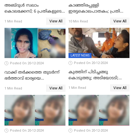
അബ്ദുള്‍ സലാം
കാഞ്ഞിരപ്പള്ളി
കൊലക്കേസ്‌; 6 പ്രതികളുടെ
ഇരട്ടകൊലപാതകം; പ്രതി
ശിക്ഷാവിധി ഇന്ന്‌
ജോർജ് കുര്യന് ഇരട്ട
View All
View All
1 Min Read
10 Min Read
ജീവപര്യന്തം
LATEST NEWS
Posted On 20-12-2024
Posted On 20-12-2024
കുത്തിന് പിടിച്ചങ്ങു
വാക്ക് തര്‍ക്കത്തെ തുടര്‍ന്ന്
കൊടുത്തു; അടിയോടടി;
ഭര്‍ത്താവ് ഭാര്യയെ
നിന്നങ്ങു മേടിച്ചു; ബസില്‍
വെട്ടിക്കൊന്നു
View All
1 Min Read
View All
1 Min Read
ശല്യം ചെയ്തയാളെ 26 തവണ
മുഖത്തടിച്ച് അധ്യാപിക
Posted On 20-12-2024
Posted On 20-12-2024