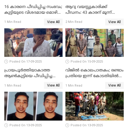
16 കാരനെ പീഡിപ്പിച്ച സംഭവം;
ആറു വയസ്സുകാരിക്ക്
കുട്ടിയുടെ വിശദമായ മൊഴി
പീഡനം: 43 കാരന് മൂന്ന്
രേഖപ്പെടുത്തും
ജീവപര്യന്തവും 3 ലക്ഷം രൂപ
View All
View All
1 Min Read
2 Min Read
പിഴയും ശിക്ഷ
Posted On 17-09-2025
Posted On 15-09-2025
പ്രായപൂർത്തിയാകാത്ത
വിജിൽ കൊലപാതകം; രണ്ടാം
ആൺകുട്ടിയെ പീഡിപ്പിച്ച
പ്രതിയെ ഇന്ന് കോടതിയിൽ
സംഭവം; ഒരാൾ കൂടി
ഹാജരാക്കും
View All
View All
1 Min Read
1 Min Read
അറസ്റ്റിൽ
Posted On 13-09-2025
Posted On 13-09-2025