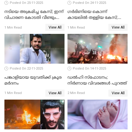
Posted On 25-11-2025
Posted On 24-11-2025
നടിയെ അക്രമിച്ച കേസ്; ഇന്ന്
ഗര്‍ഭിണിയെ കൊന്ന്
വിചാരണ കോടതി വീണ്ടും
കായലില്‍ തള്ളിയ കേസ്;
പരിഗണിക്കും
പ്രതിക്ക് വധശിക്ഷ
View All
View All
1 Min Read
1 Min Read
Posted On 22-11-2025
Posted On 14-11-2025
പങ്കാളിയായ യുവതിക്ക് ക്രൂര
ഡല്‍ഹി സ്‌ഫോടനം;
മര്‍ദനം
നിര്‍ണായ വിവരങ്ങള്‍ പുറത്ത്
View All
View All
1 Min Read
2 Min Read