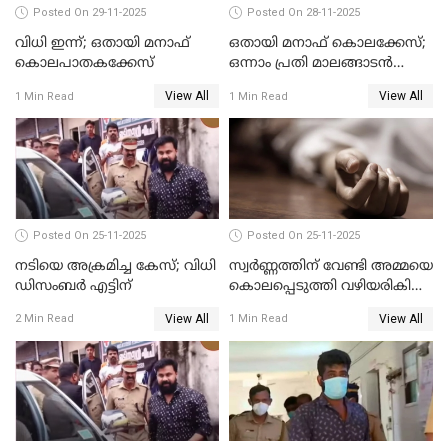
Posted On 29-11-2025
Posted On 28-11-2025
വിധി ഇന്ന്; ഒതായി മനാഫ്
ഒതായി മനാഫ് കൊലക്കേസ്;
കൊലപാതകക്കേസ്
ഒന്നാം പ്രതി മാലങ്ങാടന്‍
ഷെഫീഖ് കുറ്റക്കാരൻ
View All
View All
1 Min Read
1 Min Read
Posted On 25-11-2025
Posted On 25-11-2025
നടിയെ അക്രമിച്ച കേസ്; വിധി
സ്വർണ്ണത്തിന് വേണ്ടി അമ്മയെ
ഡിസംബര്‍ എട്ടിന്
കൊലപ്പെടുത്തി വഴിയരികിൽ
തള്ളി; മകളും കാമുകനും
View All
View All
2 Min Read
1 Min Read
പിടിയിൽ