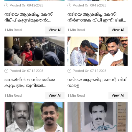
Posted On 08-12-2025
Posted On 08-12-2025
നടിയെ ആക്രമിച്ച കേസ്:
നടിയെ ആക്രമിച്ച കേസ്;
ദിലീപ് കുറ്റവിമുക്തന്‍;
നിർണായക വിധി ഇന്ന്; ദിലീപ്
പള്‍സര്‍ സുനി അടക്കം ആറു
അടക്കം 10 പ്രതികൾ
View All
View All
1 Min Read
1 Min Read
പ്രതികള്‍ കുറ്റക്കാര്‍;
ശിക്ഷവിധി 12 ന്
Posted On 07-12-2025
Posted On 07-12-2025
ബെയ്‌ലിന്‍ ദാസിനെതിരെ
നടിയെ ആക്രമിച്ച കേസ്; വിധി
കുറ്റപത്രം; ജൂനിയർ
നാളെ
അഭിഭാഷക ശ്യാമിലിയെ
View All
View All
1 Min Read
1 Min Read
മർദിച്ച കേസ്