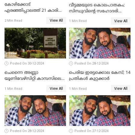
കോഴിക്കോട്
വീട്ടമ്മയുടെ കൊലപാതകം;
എരഞ്ഞിപ്പാലത്ത് 21 കാരി
സിന്ധുവിന്റെ സഹോദരി
ജീവനൊടുക്കിയ സംഭവം:
ഭർത്താവ് പിടിയില്‍
View All
2 Min Read
View All
1 Min Read
കൂടുതൽ അന്വേഷണത്തിന്
പൊലീസ്
Posted On 30-12-2024
Posted On 28-12-2024
ചെന്നൈ അണ്ണാ
പെരിയ ഇരട്ടക്കൊല കേസ്; 14
യൂണിവേഴ്‌സിറ്റി കാമ്പസിലെ
പ്രതികള്‍ കുറ്റക്കാര്‍
ബലാത്സംഗം; ദേശീയ വനിതാ
View All
View All
1 Min Read
1 Min Read
കമ്മീഷന്‍ ഇന്ന്
യൂണിവേഴ്‌സിറ്റിയിലെത്തും
Posted On 28-12-2024
Posted On 27-12-2024