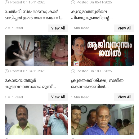
Posted On 13-11-2025
Posted On 05-11-2025
ഡല്‍ഹി സ്‌ഫോടനം; കാര്‍
കുറുമാത്തൂരിലെ
ഓടിച്ചത് ഉമര്‍ തന്നെയെന്ന്
പിഞ്ചുകുഞ്ഞിന്റെ
സ്ഥിരീകരിച്ച് DNA
കൊലപാതകം; അമ്മ
View All
View All
2 Min Read
1 Min Read
പരിശോധനാഫലം
അറസ്റ്റില്‍
Posted On 04-11-2025
Posted On 18-10-2025
കോയമ്പത്തൂർ
ക്രൂരതക്ക് ശിക്ഷ; സജിത
കൂട്ടബലാത്സംഗം: മൂന്ന്
കൊലക്കേസില്‍
പ്രതികൾ അറസ്റ്റിൽ
ചെന്താമരയ്ക്ക്
View All
View All
1 Min Read
1 Min Read
ഇരട്ടജീവപര്യന്തം