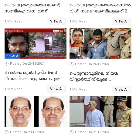
പെരിയ ഇരട്ടക്കൊല കേസ്;
പെരിയ ഇരട്ടക്കൊലക്കേസില്‍
സിബിഐ വിധി ഇന്ന്
വിധി നാളെ; കേസിലുള്ളത് 24
പ്രതികള്‍
View All
View All
1 Min Read
1 Min Read
KERALA
Posted On 26-12-2024
Posted On 24-12-2024
4 വർഷം മുൻപ് ക്രിസ്മസ്
പെരുമ്പാവൂരിലെ നിയമ
ദിനത്തിലെ ആക്രമണം; ഈ
വിദ്യാര്‍ത്ഥിനിയുടെ
ക്രിസ്മസിന് പകരം
കൊലപാതകം ; പ്രതി
View All
1 Min Read
View All
1 Min Read
ചോദിക്കാനെത്തി, 2 പേർ
അമീറുള്‍ ഇസ്ലാമിന്റെ
കുത്തേറ്റു മരിച്ചു
മനോനിലയില്‍ കുഴപ്പമില്ലെന്ന്
റിപ്പോര്‍ട്ട്
Posted On 23-12-2024
Posted On 21-12-2024