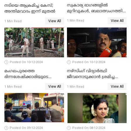
സ്വകാര്യ ഭാഗങ്ങളിൽ
നടിയെ ആക്രമിച്ച കേസ്;
മുറിവുകൾ, ബലാത്സംഗത്തിന്
അന്തിമവാദം ഇന്ന് മുതല്‍
ഇരയായെന്ന് പോത്തന്‍ കോട്
View All
1 Min Read
View All
1 Min Read
കൊലപാതകത്തില്‍
പോസ്റ്റ്‌മോർട്ടം റിപ്പോർട്ട്
Posted On 10-12-2024
Posted On 10-12-2024
മംഗലപുരത്തെ
നഴ്‌സിംഗ് വിദ്യാർത്ഥി
ഭിന്നശേഷിക്കാരിയുടെ
ജീവനൊടുക്കാന്‍ ശ്രമിച്ച
കൊലപാതകം; പ്രതിയെന്ന്
സംഭവം;ഹോസ്റ്റൽ വാർഡനെ
View All
View All
1 Min Read
1 Min Read
സംശയിക്കുന്നയാള്‍
മാറ്റിയതായി മൻസൂർ
കസ്റ്റഡിയില്‍
ആശുപത്രി എം.ഡി ഷംസുദ്ദീൻ
Posted On 09-12-2024
Posted On 08-12-2024