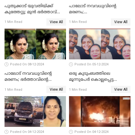
പുതുക്കാട് യുവതിയ്ക്ക്
പാലോട് നവവധുവിന്റെ
കുത്തേറ്റു; മുൻ ഭർത്താവ്
മരണം;
പൊലീസിൽ കീഴടങ്ങി
ജീവനൊടുക്കിയതാണെന്ന്‌
View All
View All
1 Min Read
1 Min Read
സ്ഥിരീകരിച്ച് പൊലീസ്
Posted On 08-12-2024
Posted On 05-12-2024
പാലോട് നവവധുവിന്റെ
ഒരു കുടുംബത്തിലെ
മരണം; ഭര്‍ത്താവിന്റെ
മൂന്നുപേര്‍ കൊല്ലപ്പെട്ട
സുഹൃത്ത് കസ്റ്റഡിയിൽ
സംഭവം; മകന്‍ പിടിയില്‍
View All
View All
1 Min Read
1 Min Read
Posted On 04-12-2024
Posted On 04-12-2024