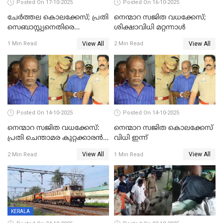
Posted On 17-10-2025
Posted On 16-10-2025
ചേര്‍ത്തല കൊലക്കേസ്; പ്രതി
നെന്മാറ സജിത വധക്കേസ്;
സെബാസ്റ്റ്യനെതിരെ
ശിക്ഷാവിധി മറ്റന്നാള്‍
കൊലക്കുറ്റം ചുമത്തി
View All
View All
1 Min Read
2 Min Read
Posted On 14-10-2025
Posted On 14-10-2025
നെന്മാറ സജിത വധക്കേസ്:
നെന്മാറ സജിത കൊലക്കേസ്
പ്രതി ചെന്താമര കുറ്റക്കാരൻ,
വിധി ഇന്ന്
ശിക്ഷ 16ന്; ജാമ്യത്തിലിറങ്ങി
View All
View All
2 Min Read
1 Min Read
നടത്തിയത്
ഇരട്ടക്കൊലപാതകം
KERALA