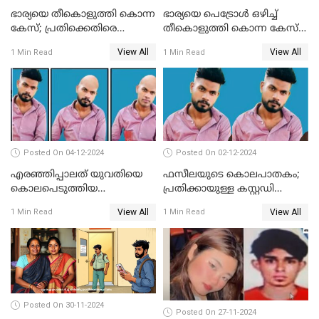
ഭാര്യയെ തീകൊളുത്തി കൊന്ന
ഭാര്യയെ പെട്രോള്‍ ഒഴിച്ച്
കേസ്; പ്രതിക്കെതിരെ
തീകൊളുത്തി കൊന്ന കേസ്‌;
കൊലപാതക കുറ്റവും
ഭര്‍ത്താവിന്റെ അറസ്റ്റ്
View All
View All
1 Min Read
1 Min Read
വധശ്രമ കുറ്റവും ചുമത്തി
രേഖപ്പെടുത്തി
Posted On 04-12-2024
Posted On 02-12-2024
എരഞ്ഞിപ്പാലത് യുവതിയെ
ഫസീലയുടെ കൊലപാതകം;
കൊലപെടുത്തിയ
പ്രതിക്കായുള്ള കസ്റ്റഡി
സംഭവത്തിൽ പ്രതിക്കായുള്ള
അപേക്ഷ ഇന്ന് നൽകും
View All
View All
1 Min Read
1 Min Read
കസ്റ്റഡി അപേക്ഷ ഇന്ന്
Posted On 30-11-2024
Posted On 27-11-2024