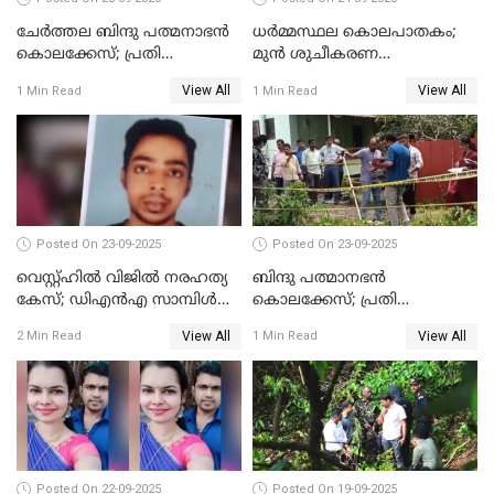
ചേർത്തല ബിന്ദു പത്മനാഭൻ
ധർമ്മസ്ഥല കൊലപാതകം;
കൊലക്കേസ്; പ്രതി
മുൻ ശുചീകരണ
സെബാസ്റ്റ്യന്‍ കുറ്റം സമ്മതിച്ചു
തൊഴിലാളിയുടെ മൊഴി
View All
View All
1 Min Read
1 Min Read
രേഖപ്പെടുത്തും
Posted On 23-09-2025
Posted On 23-09-2025
വെസ്റ്റ്ഹിൽ വിജിൽ നരഹത്യ
ബിന്ദു പത്മാനഭന്‍
കേസ്; ഡിഎൻഎ സാമ്പിൾ
കൊലക്കേസ്; പ്രതി
പരിശോധനയ്ക്ക് അയക്കും
സെബാസ്റ്റ്യന്റെ അറസ്റ്റ്
View All
View All
2 Min Read
1 Min Read
രേഖപ്പെടുത്തി
Posted On 22-09-2025
Posted On 19-09-2025