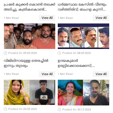
പ്രഷർ കുക്കർ കൊണ്ട് തലക്ക്
ധർമ്മസ്ഥല കേസിൽ വീണ്ടും
അടിച്ചു, കത്രികകൊണ്ട്
വഴിത്തിരിവ്; ബംഗള കുന്നിൽ
കഴുത്തറുത്ത് യുവതിയെ
മൃതദേഹ അവശിഷ്ടങ്ങൾ
View All
View All
1 Min Read
1 Min Read
കൊലപ്പെടുത്തി; 5 പവൻ
കണ്ടെത്തി
സ്വർണ്ണവും ഒരു ലക്ഷം
രൂപയും കാണാതായി
Posted On 09-09-2025
Posted On 08-09-2025
വിജിലിനായുള്ള തെരച്ചിൽ
ഉദയകുമാര്‍
ഇന്നും തുടരും
ഉരുട്ടിക്കൊലക്കേസ്;
വിധിക്കെതിരെ കുടുംബം
View All
View All
1 Min Read
1 Min Read
സുപ്രീംകോടതിയിലേക്ക്
Posted On 03-09-2025
Posted On 30-12-2024