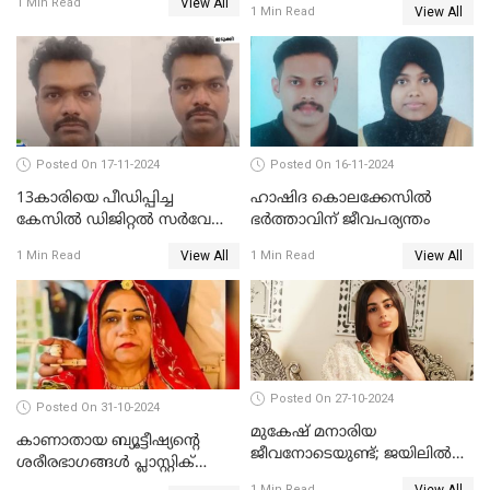
View All
1 Min Read
സംശയം
View All
1 Min Read
Posted On 17-11-2024
Posted On 16-11-2024
13കാരിയെ പീഡിപ്പിച്ച
ഹാഷിദ കൊലക്കേസില്‍
കേസില്‍ ഡിജിറ്റല്‍ സര്‍വേ
ഭര്‍ത്താവിന് ജീവപര്യന്തം
ഉദ്യോഗസ്ഥന്‍ അറസ്റ്റില്‍
View All
View All
1 Min Read
1 Min Read
Posted On 27-10-2024
Posted On 31-10-2024
മുകേഷ് മനാരിയ
കാണാതായ ബ്യൂട്ടീഷ്യന്റെ
ജീവനോടെയുണ്ട്; ജയിലിൽ
ശരീരഭാഗങ്ങൾ പ്ലാസ്റ്റിക്
വസുന്ധര യാതന
കവറിലാക്കിയ നിലയിൽ
View All
1 Min Read