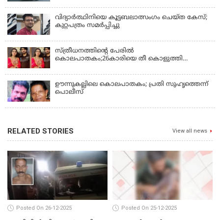
വിദ്യാർത്ഥിനിയെ കൂട്ടബലാത്സംഗം ചെയ്ത കേസ്;
കുറ്റപത്രം സമര്‍പ്പിച്ചു
സ്ത്രീധനത്തിന്റെ പേരില്‍
കൊലപാതകം;26കാരിയെ തീ കൊളുത്തി
കൊലപ്പെടുത്തി
ഊന്നുകല്ലിലെ കൊലപാതകം; പ്രതി സുഹൃത്തെന്ന്
പൊലീസ്
RELATED STORIES
View all news
Posted On 26-12-2025
Posted On 25-12-2025