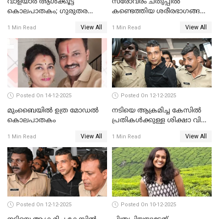
വാളയാർ ആൾക്കൂട്ട
സരോവരം ചതുപ്പിൽ
കൊലപാതകം; ഗുരുതര
കണ്ടെത്തിയ ശരീരഭാഗങ്ങൾ
വകുപ്പുകൾ ചുമത്തി അറസ്റ്റ്
വിജിലിൻ്റേത് തന്നെയെന്ന്
View All
View All
1 Min Read
1 Min Read
ഡി.എൻ.എ പരിശോധനയിൽ
സ്ഥിരീകരണം
Posted On 14-12-2025
Posted On 12-12-2025
മുംബൈയില്‍ ഉത്ര മോഡല്‍
നടിയെ ആക്രമിച്ച കേസില്‍
കൊലപാതകം
പ്രതികള്‍ക്കുള്ള ശിക്ഷാ വിധി
3.30 ന്
View All
View All
1 Min Read
1 Min Read
Posted On 12-12-2025
Posted On 10-12-2025