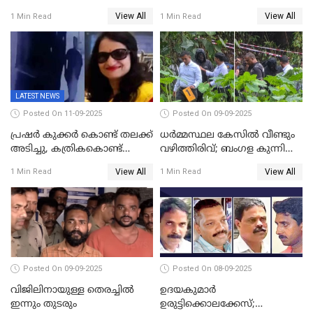
അസ്ഥിക്ക് പുറമേ പല്ലും,
പുനരാരംഭിച്ചു
View All
View All
1 Min Read
1 Min Read
താടിയെല്ലും ലഭിച്ചു
LATEST NEWS
Posted On 11-09-2025
Posted On 09-09-2025
പ്രഷർ കുക്കർ കൊണ്ട് തലക്ക്
ധർമ്മസ്ഥല കേസിൽ വീണ്ടും
അടിച്ചു, കത്രികകൊണ്ട്
വഴിത്തിരിവ്; ബംഗള കുന്നിൽ
കഴുത്തറുത്ത് യുവതിയെ
മൃതദേഹ അവശിഷ്ടങ്ങൾ
View All
View All
1 Min Read
1 Min Read
കൊലപ്പെടുത്തി; 5 പവൻ
കണ്ടെത്തി
സ്വർണ്ണവും ഒരു ലക്ഷം
രൂപയും കാണാതായി
Posted On 09-09-2025
Posted On 08-09-2025
വിജിലിനായുള്ള തെരച്ചിൽ
ഉദയകുമാര്‍
ഇന്നും തുടരും
ഉരുട്ടിക്കൊലക്കേസ്;