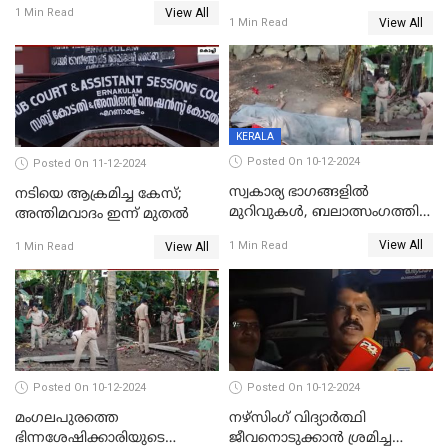
രഹസ്യമായി കുഴിച്ചുമൂടി
തള്ളി
View All
1 Min Read
View All
1 Min Read
KERALA
Posted On 10-12-2024
Posted On 11-12-2024
സ്വകാര്യ ഭാഗങ്ങളിൽ
നടിയെ ആക്രമിച്ച കേസ്;
മുറിവുകൾ, ബലാത്സംഗത്തിന്
അന്തിമവാദം ഇന്ന് മുതല്‍
ഇരയായെന്ന് പോത്തന്‍ കോട്
View All
1 Min Read
View All
1 Min Read
കൊലപാതകത്തില്‍
പോസ്റ്റ്‌മോർട്ടം റിപ്പോർട്ട്
Posted On 10-12-2024
Posted On 10-12-2024
മംഗലപുരത്തെ
നഴ്‌സിംഗ് വിദ്യാർത്ഥി
ഭിന്നശേഷിക്കാരിയുടെ
ജീവനൊടുക്കാന്‍ ശ്രമിച്ച