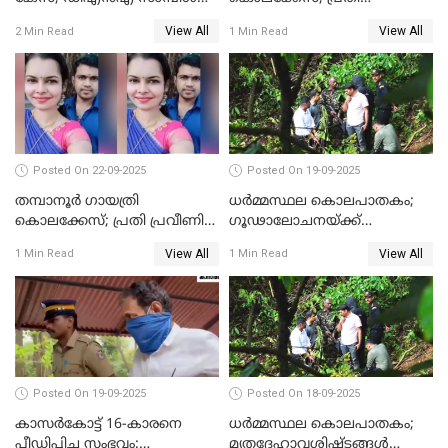
പരിശോധനയ്ക്ക് അയക്കും
സെബാസ്റ്റ്യന്റെ അറസ്റ്റ്
View All
View All
2 Min Read
1 Min Read
രേഖപ്പെടുത്തി
Posted On 22-09-2025
Posted On 19-09-2025
തമ്പാനൂര്‍ ഗായത്രി
ധർമ്മസ്ഥല കൊലപാതകം;
കൊലക്കേസ്; പ്രതി പ്രവീണിന്
ഗൂഢാലോചനയ്ക്ക്
ജീവപര്യന്തം കഠിനതടവും ഒരു
തെളിവുകൾ ഇല്ല
View All
View All
1 Min Read
1 Min Read
ലക്ഷം രൂപ പിഴയും
Posted On 19-09-2025
Posted On 18-09-2025
കാസർകോട്ട് 16-കാരനെ
ധർമ്മസ്ഥല കൊലപാതകം;
പീഡിപ്പിച്ച സംഭവം:
മൃതദേഹാവശിഷ്ടങ്ങൾ