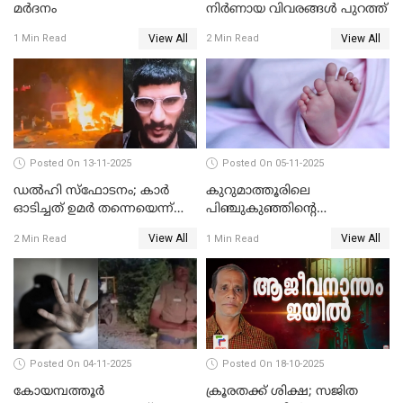
മര്‍ദനം
നിര്‍ണായ വിവരങ്ങള്‍ പുറത്ത്
View All
View All
1 Min Read
2 Min Read
Posted On 13-11-2025
Posted On 05-11-2025
ഡല്‍ഹി സ്‌ഫോടനം; കാര്‍
കുറുമാത്തൂരിലെ
ഓടിച്ചത് ഉമര്‍ തന്നെയെന്ന്
പിഞ്ചുകുഞ്ഞിന്റെ
സ്ഥിരീകരിച്ച് DNA
കൊലപാതകം; അമ്മ
View All
View All
2 Min Read
1 Min Read
പരിശോധനാഫലം
അറസ്റ്റില്‍
Posted On 04-11-2025
Posted On 18-10-2025
കോയമ്പത്തൂർ
ക്രൂരതക്ക് ശിക്ഷ; സജിത