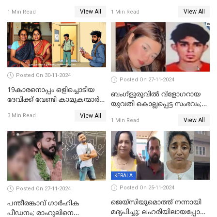
സംഭവത്തിൽ പ്രതിക്കായുള്ള
അപേക്ഷ ഇന്ന് നൽകും
View All
View All
1 Min Read
1 Min Read
കസ്റ്റഡി അപേക്ഷ ഇന്ന്
Posted On 30-11-2024
Posted On 27-11-2024
19കാരനൊപ്പം ഒളിച്ചൊടിയ
ബംഗ്‌ളുരുവില്‍ വ്‌ളോഗറായ
ദേവിക്ക് വേണ്ടി കാമുകന്മാർ
യുവതി കൊല്ലപ്പെട്ട സംഭവം;
പൊലീസ് സ്റ്റേഷനിൽ; പിന്നീട്
പൊലീസ് അന്വേഷണം
View All
3 Min Read
സംഭവിച്ചത്
View All
1 Min Read
ഊര്‍ജിതമാക്കി
KERALA
Posted On 25-11-2024
Posted On 27-11-2024
ജെയ്‌സിയുമൊത്ത് നന്നായി
പന്തീരങ്കാവ് ഗാർഹിക
മദ്യപിച്ചു; ലഹരിയിലായപ്പോൾ
പീഡനം; രാഹുലിനെ