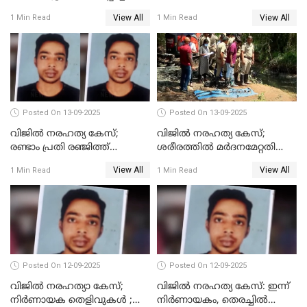
സംഭവം; ഒരാൾ കൂടി
ഹാജരാക്കും
View All
View All
1 Min Read
1 Min Read
അറസ്റ്റിൽ
Posted On 13-09-2025
Posted On 13-09-2025
വിജിൽ നരഹത്യ കേസ്;
വിജില്‍ നരഹത്യ കേസ്;
രണ്ടാം പ്രതി രഞ്ജിത്ത്
ശരീരത്തില്‍ മര്‍ദനമേറ്റതിന്റെ
പിടിയിൽ
പാടുകളില്ല,പോസ്റ്റുമോര്‍ട്ടം
View All
View All
1 Min Read
1 Min Read
റിപ്പോർട്ട് പുറത്ത്
Posted On 12-09-2025
Posted On 12-09-2025
വിജിൽ നരഹത്യാ കേസ്;
വിജിൽ നരഹത്യ കേസ്: ഇന്ന്
നിർണായക തെളിവുകൾ ;
നിർണായകം, തെരച്ചിൽ