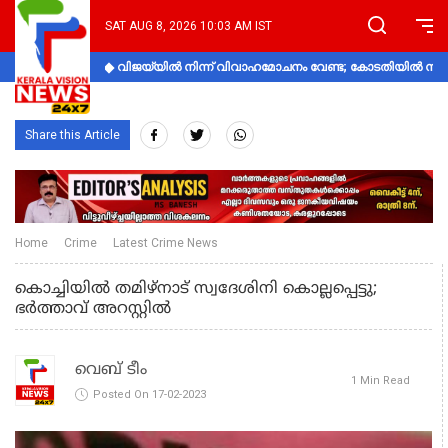
SAT AUG 8, 2026 10:03 AM IST
വിജയ്‌യിൽ നിന്ന് വിവാഹമോചനം വേണ്ട; കോടതിയിൽ നിലപാ
Share this Article
Home
Crime
Latest Crime News
കൊച്ചിയിൽ തമിഴ്‌നാട് സ്വദേശിനി കൊല്ലപ്പെട്ടു;
ഭർത്താവ് അറസ്റ്റിൽ
വെബ് ടീം
1 Min Read
Posted On 17-02-2023