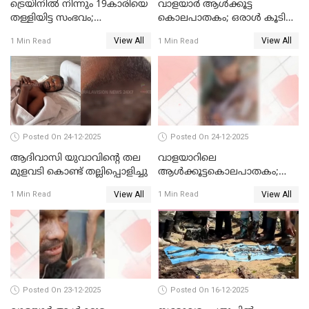
ട്രെയിനില്‍ നിന്നും 19കാരിയെ
വാളയാര്‍ ആള്‍ക്കൂട്ട
തള്ളിയിട്ട സംഭവം;
കൊലപാതകം; ഒരാള്‍ കൂടി
കൊച്ചിയിലെ
അറസ്റ്റില്‍
View All
View All
1 Min Read
1 Min Read
ആശുപത്രിയിലേക്ക് മാറ്റി
Posted On 24-12-2025
Posted On 24-12-2025
ആദിവാസി യുവാവിന്റെ തല
വാളയാറിലെ
മുളവടി കൊണ്ട് തല്ലിപ്പൊളിച്ചു
ആൾക്കൂട്ടകൊലപാതകം;
പ്രതികളെ കസ്റ്റഡിയില്‍
View All
View All
1 Min Read
1 Min Read
വാങ്ങും
Posted On 23-12-2025
Posted On 16-12-2025