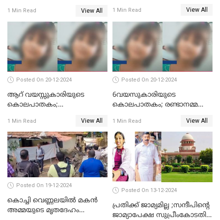
നിന്നങ്ങു മേടിച്ചു; ബസില്‍
വെട്ടിക്കൊന്നു
View All
1 Min Read
View All
1 Min Read
ശല്യം ചെയ്തയാളെ 26 തവണ
മുഖത്തടിച്ച് അധ്യാപിക
Posted On 20-12-2024
Posted On 20-12-2024
ആറ് വയസ്സുകാരിയുടെ
6വയസുകാരിയുടെ
കൊലപാതകം;
കൊലപാതകം; രണ്ടാനമ്മയെ
ദുർമന്ത്രവാദവുമായി
കോടതിയില്‍ ഹാജരാക്കും
View All
View All
1 Min Read
1 Min Read
ബന്ധമില്ലെന്ന് സ്ഥിരീകരണം
Posted On 19-12-2024
Posted On 13-12-2024
കൊച്ചി വെണ്ണലയില്‍ മകന്‍
പ്രതിക്ക് ജാമ്യമില്ല ;സന്ദീപിന്റെ
അമ്മയുടെ മൃതദേഹം
ജാമ്യാപേക്ഷ സുപ്രീംകോടതി