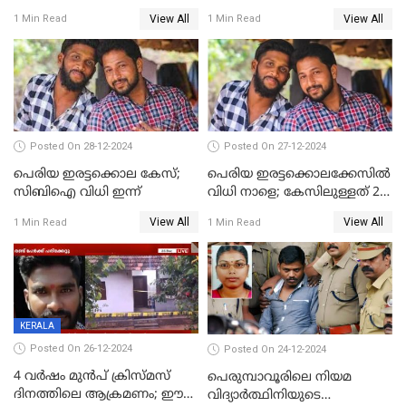
ബലാത്സംഗം; ദേശീയ വനിതാ
View All
View All
1 Min Read
1 Min Read
കമ്മീഷന്‍ ഇന്ന്
യൂണിവേഴ്‌സിറ്റിയിലെത്തും
Posted On 28-12-2024
Posted On 27-12-2024
പെരിയ ഇരട്ടക്കൊല കേസ്;
പെരിയ ഇരട്ടക്കൊലക്കേസില്‍
സിബിഐ വിധി ഇന്ന്
വിധി നാളെ; കേസിലുള്ളത് 24
പ്രതികള്‍
View All
View All
1 Min Read
1 Min Read
KERALA
Posted On 26-12-2024
Posted On 24-12-2024
4 വർഷം മുൻപ് ക്രിസ്മസ്
പെരുമ്പാവൂരിലെ നിയമ
ദിനത്തിലെ ആക്രമണം; ഈ
വിദ്യാര്‍ത്ഥിനിയുടെ