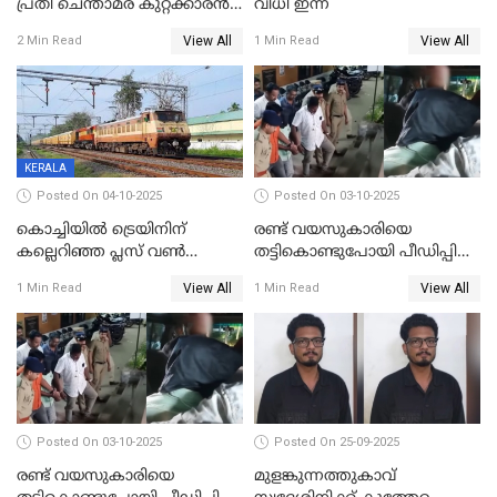
പ്രതി ചെന്താമര കുറ്റക്കാരൻ,
വിധി ഇന്ന്
ശിക്ഷ 16ന്; ജാമ്യത്തിലിറങ്ങി
View All
View All
2 Min Read
1 Min Read
നടത്തിയത്
ഇരട്ടക്കൊലപാതകം
KERALA
Posted On 04-10-2025
Posted On 03-10-2025
കൊച്ചിയില്‍ ട്രെയിനിന്
രണ്ട് വയസുകാരിയെ
കല്ലെറിഞ്ഞ പ്ലസ് വൺ
തട്ടികൊണ്ടുപോയി പീഡിപ്പിച്ച
വിദ്യാർഥികൾ പിടിയിൽ;
കേസ്; പ്രതിക്ക് 65 വർഷം
View All
View All
1 Min Read
1 Min Read
കല്ലേറിൽ അഗ്നിരക്ഷാസേന
തടവ്
ഉദ്യോഗസ്ഥന് പരിക്കേറ്റിരുന്നു
Posted On 03-10-2025
Posted On 25-09-2025
രണ്ട് വയസുകാരിയെ
മുളങ്കുന്നത്തുകാവ്