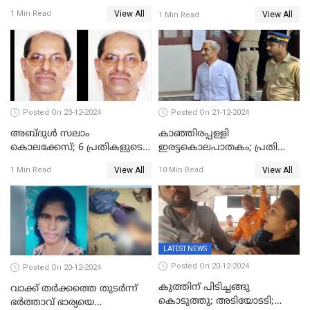
ക്രിസ്മസിന് പകരം
കൊലപാതകം ; പ്രതി
View All
1 Min Read
View All
1 Min Read
ചോദിക്കാനെത്തി, 2 പേർ
അമീറുള്‍ ഇസ്ലാമിന്റെ
കുത്തേറ്റു മരിച്ചു
മനോനിലയില്‍ കുഴപ്പമില്ലെന്ന്
റിപ്പോര്‍ട്ട്
Posted On 23-12-2024
Posted On 21-12-2024
അബ്ദുള്‍ സലാം
കാഞ്ഞിരപ്പള്ളി
കൊലക്കേസ്‌; 6 പ്രതികളുടെ
ഇരട്ടകൊലപാതകം; പ്രതി
ശിക്ഷാവിധി ഇന്ന്‌
ജോർജ് കുര്യന് ഇരട്ട
View All
View All
1 Min Read
10 Min Read
ജീവപര്യന്തം
LATEST NEWS
Posted On 20-12-2024
Posted On 20-12-2024
കുത്തിന് പിടിച്ചങ്ങു
വാക്ക് തര്‍ക്കത്തെ തുടര്‍ന്ന്
കൊടുത്തു; അടിയോടടി;
ഭര്‍ത്താവ് ഭാര്യയെ