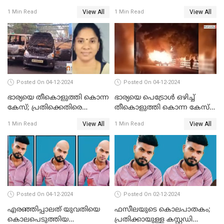
സുഹൃത്ത് കസ്റ്റഡിയിൽ
സംഭവം; മകന്‍ പിടിയില്‍
View All
View All
1 Min Read
1 Min Read
Posted On 04-12-2024
Posted On 04-12-2024
ഭാര്യയെ തീകൊളുത്തി കൊന്ന
ഭാര്യയെ പെട്രോള്‍ ഒഴിച്ച്
കേസ്; പ്രതിക്കെതിരെ
തീകൊളുത്തി കൊന്ന കേസ്‌;
കൊലപാതക കുറ്റവും
ഭര്‍ത്താവിന്റെ അറസ്റ്റ്
View All
View All
1 Min Read
1 Min Read
വധശ്രമ കുറ്റവും ചുമത്തി
രേഖപ്പെടുത്തി
Posted On 04-12-2024
Posted On 02-12-2024
എരഞ്ഞിപ്പാലത് യുവതിയെ
ഫസീലയുടെ കൊലപാതകം;
കൊലപെടുത്തിയ
പ്രതിക്കായുള്ള കസ്റ്റഡി