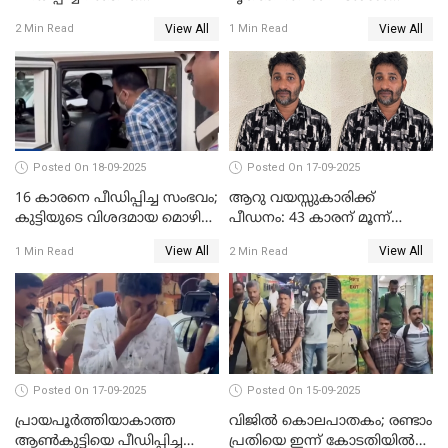
ലക്ഷങ്ങളുടെ സാമ്പത്തിക
കണ്ടെത്താൻ SIT
View All
View All
2 Min Read
1 Min Read
ഇടപാടുകൾ നടന്നതായി
പൊലീസ്
Posted On 18-09-2025
Posted On 17-09-2025
16 കാരനെ പീഡിപ്പിച്ച സംഭവം;
ആറു വയസ്സുകാരിക്ക്
കുട്ടിയുടെ വിശദമായ മൊഴി
പീഡനം: 43 കാരന് മൂന്ന്
രേഖപ്പെടുത്തും
ജീവപര്യന്തവും 3 ലക്ഷം രൂപ
View All
View All
1 Min Read
2 Min Read
പിഴയും ശിക്ഷ
Posted On 17-09-2025
Posted On 15-09-2025
പ്രായപൂർത്തിയാകാത്ത
വിജിൽ കൊലപാതകം; രണ്ടാം
ആൺകുട്ടിയെ പീഡിപ്പിച്ച
പ്രതിയെ ഇന്ന് കോടതിയിൽ