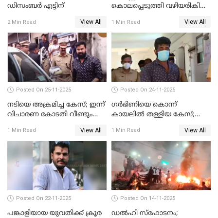
ഡിസംബര്‍ എട്ടിന്
കൊലപ്പെടുത്തി വഴിയരികിൽ
തള്ളി; മകളും കാമുകനും
View All
View All
2 Min Read
1 Min Read
പിടിയിൽ
Posted On 25-11-2025
Posted On 24-11-2025
നടിയെ അക്രമിച്ച കേസ്; ഇന്ന്
ഗര്‍ഭിണിയെ കൊന്ന്
വിചാരണ കോടതി വീണ്ടും
കായലില്‍ തള്ളിയ കേസ്;
പരിഗണിക്കും
പ്രതിക്ക് വധശിക്ഷ
View All
View All
1 Min Read
1 Min Read
Posted On 22-11-2025
Posted On 14-11-2025
പങ്കാളിയായ യുവതിക്ക് ക്രൂര
ഡല്‍ഹി സ്‌ഫോടനം;