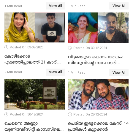
വിധിക്കെതിരെ കുടുംബം
View All
View All
1 Min Read
1 Min Read
സുപ്രീംകോടതിയിലേക്ക്
Posted On 03-09-2025
Posted On 30-12-2024
കോഴിക്കോട്
വീട്ടമ്മയുടെ കൊലപാതകം;
എരഞ്ഞിപ്പാലത്ത് 21 കാരി
സിന്ധുവിന്റെ സഹോദരി
ജീവനൊടുക്കിയ സംഭവം:
ഭർത്താവ് പിടിയില്‍
View All
2 Min Read
View All
1 Min Read
കൂടുതൽ അന്വേഷണത്തിന്
പൊലീസ്
Posted On 30-12-2024
Posted On 28-12-2024
ചെന്നൈ അണ്ണാ
പെരിയ ഇരട്ടക്കൊല കേസ്; 14
യൂണിവേഴ്‌സിറ്റി കാമ്പസിലെ
പ്രതികള്‍ കുറ്റക്കാര്‍