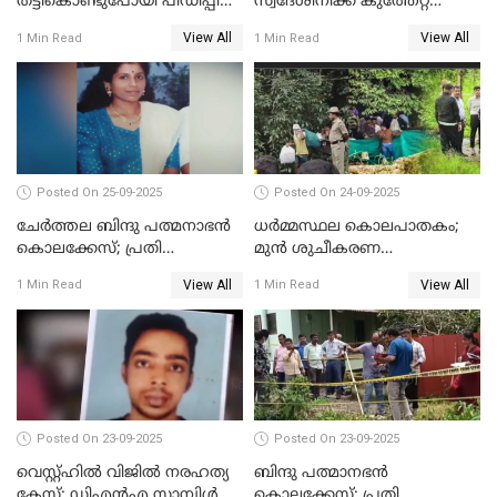
തട്ടികൊണ്ടുപോയി പീഡിപ്പിച്ച
സ്വദേശിനിക്ക് കുത്തേറ്റ
കേസ് ശിക്ഷവിധി ഇന്ന്
സംഭവം; പ്രതി മാര്‍ട്ടിന്‍
View All
View All
1 Min Read
1 Min Read
ജോസഫ് പിടിയില്‍
Posted On 25-09-2025
Posted On 24-09-2025
ചേർത്തല ബിന്ദു പത്മനാഭൻ
ധർമ്മസ്ഥല കൊലപാതകം;
കൊലക്കേസ്; പ്രതി
മുൻ ശുചീകരണ
സെബാസ്റ്റ്യന്‍ കുറ്റം സമ്മതിച്ചു
തൊഴിലാളിയുടെ മൊഴി
View All
View All
1 Min Read
1 Min Read
രേഖപ്പെടുത്തും
Posted On 23-09-2025
Posted On 23-09-2025
വെസ്റ്റ്ഹിൽ വിജിൽ നരഹത്യ
ബിന്ദു പത്മാനഭന്‍
കേസ്; ഡിഎൻഎ സാമ്പിൾ
കൊലക്കേസ്; പ്രതി