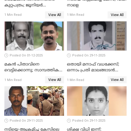
കുറ്റപത്രം; ജൂനിയർ
നാളെ
അഭിഭാഷക ശ്യാമിലിയെ
View All
View All
1 Min Read
1 Min Read
മർദിച്ച കേസ്
Posted On 01-12-2025
Posted On 29-11-2025
മകൻ പിതാവിനെ
ഒതായി മനാഫ് വധക്കേസ്;
വെട്ടിക്കൊന്നു; സാമ്പത്തിക
ഒന്നാം പ്രതി മാലങ്ങാടൻ
തർക്കം
ഷഫീഖിന് ജീവപര്യന്തം തടവ്,
View All
View All
1 Min Read
1 Min Read
ഒരു ലക്ഷം രൂപ പിഴ
Posted On 29-11-2025
Posted On 29-11-2025
നടിയെ ആക്രമിച്ച കേസിലെ
ശിക്ഷ വിധി ഇന്ന്;