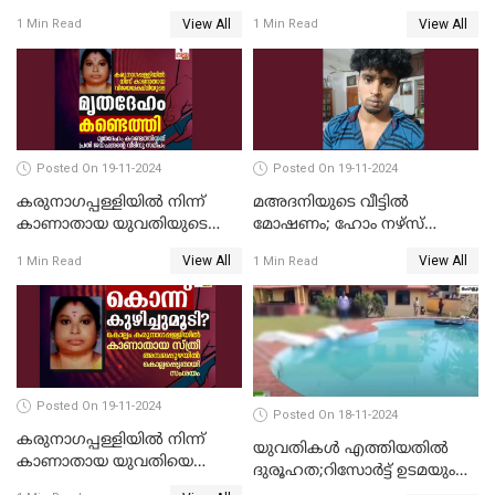
സഹപാഠികളുടെയും അറസ്റ്റ്
View All
View All
1 Min Read
1 Min Read
രേഖപ്പെടുത്തി
Posted On 19-11-2024
Posted On 19-11-2024
കരുനാഗപ്പള്ളിയില്‍ നിന്ന്
മഅദനിയുടെ വീട്ടിൽ
കാണാതായ യുവതിയുടെ
മോഷണം; ഹോം നഴ്‌സ്
മൃതദേഹം കണ്ടെത്തി
പിടിയിൽ
View All
View All
1 Min Read
1 Min Read
Posted On 19-11-2024
Posted On 18-11-2024
കരുനാഗപ്പള്ളിയില്‍ നിന്ന്
യുവതികള്‍ എത്തിയതിൽ
കാണാതായ യുവതിയെ
ദുരൂഹത;റിസോര്‍ട്ട് ഉടമയും
കൊന്ന് കുഴിച്ചുമൂടിയതായി
മാനേജറും അറസ്റ്റില്‍