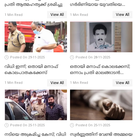
പ്രതി ആത്മഹത്യക്ക് ശ്രമിച്ചു
ഗർഭിണിയായ യുവതിയെ
കൊന്നു കായലിൽ തള്ളിയ
View All
View All
1 Min Read
1 Min Read
കേസ്
Posted On 29-11-2025
Posted On 28-11-2025
വിധി ഇന്ന്; ഒതായി മനാഫ്
ഒതായി മനാഫ് കൊലക്കേസ്;
കൊലപാതകക്കേസ്
ഒന്നാം പ്രതി മാലങ്ങാടന്‍
ഷെഫീഖ് കുറ്റക്കാരൻ
View All
View All
1 Min Read
1 Min Read
Posted On 25-11-2025
Posted On 25-11-2025
നടിയെ അക്രമിച്ച കേസ്; വിധി
സ്വർണ്ണത്തിന് വേണ്ടി അമ്മയെ