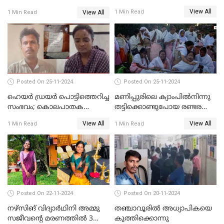
ഡംബൽ എടുത്ത് തലയ്ക്ക്
കസ്റ്റഡിയിൽ ആവശ്യപ്പെട്ട്
View All
1 Min Read
View All
1 Min Read
പലവട്ടം അടിച്ചു;
പൊലീസ് കോടതിയിൽ
നിലവിളിച്ചപ്പോൾ മുഖത്ത്
അപേക്ഷ നൽകും
തലയിണ വച്ചമർത്തി;
അരുംകൊലയിൽ യുവാവും
യുവതിയും പിടിയിൽ
Posted On 25-11-2024
Posted On 25-11-2024
ഹെയര്‍ ഡ്രയര്‍ പൊട്ടിത്തെറിച്ച
മണിപ്പുരിലെ ക്യാംപില്‍നിന്നു
സംഭവം; കൊലപാതക
തട്ടിക്കൊണ്ടുപോയ രണ്ടര
ശ്രമത്തില്‍ പ്രതിയെ അറസ്റ്റ്
വയസ്സുകാരന്‍ ക്രൂരമായ
View All
View All
1 Min Read
1 Min Read
ചെയ്തു
പീഡനത്തിനിരയായി
Posted On 22-11-2024
Posted On 20-11-2024
നഴ്സിങ് വിദ്യാര്‍ഥിനി അമ്മു
തഞ്ചാവൂരില്‍ അധ്യാപികയെ
സജീവന്റെ മരണത്തില്‍ 3
കുത്തിക്കൊന്നു