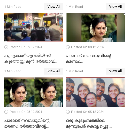
കൊലപാതകം; പ്രതിയെന്ന്
സംഭവം;ഹോസ്റ്റൽ വാർഡനെ
View All
View All
1 Min Read
1 Min Read
സംശയിക്കുന്നയാള്‍
മാറ്റിയതായി മൻസൂർ
കസ്റ്റഡിയില്‍
ആശുപത്രി എം.ഡി ഷംസുദ്ദീൻ
Posted On 09-12-2024
Posted On 08-12-2024
പുതുക്കാട് യുവതിയ്ക്ക്
പാലോട് നവവധുവിന്റെ
കുത്തേറ്റു; മുൻ ഭർത്താവ്
മരണം;
പൊലീസിൽ കീഴടങ്ങി
ജീവനൊടുക്കിയതാണെന്ന്‌
View All
View All
1 Min Read
1 Min Read
സ്ഥിരീകരിച്ച് പൊലീസ്
Posted On 08-12-2024
Posted On 05-12-2024
പാലോട് നവവധുവിന്റെ
ഒരു കുടുംബത്തിലെ
മരണം; ഭര്‍ത്താവിന്റെ
മൂന്നുപേര്‍ കൊല്ലപ്പെട്ട