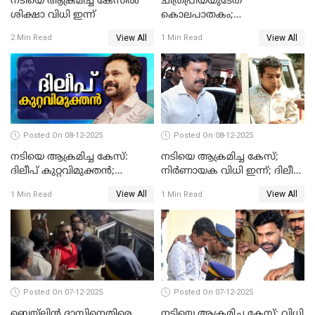
നടിയെ ആക്രമിച്ച കേസിൽ
ചിത്രപ്രിയയുടേത്
ശിക്ഷാ വിധി ഇന്ന്
കൊലപാതകം;
ആണ്‍സുഹൃത്ത് കുറ്റം
View All
View All
2 Min Read
1 Min Read
സമ്മതിച്ചെന്ന് പൊലീസ്
Posted On 08-12-2025
Posted On 08-12-2025
നടിയെ ആക്രമിച്ച കേസ്:
നടിയെ ആക്രമിച്ച കേസ്;
ദിലീപ് കുറ്റവിമുക്തന്‍;
നിർണായക വിധി ഇന്ന്; ദിലീപ്
പള്‍സര്‍ സുനി അടക്കം ആറു
അടക്കം 10 പ്രതികൾ
View All
View All
1 Min Read
1 Min Read
പ്രതികള്‍ കുറ്റക്കാര്‍;
ശിക്ഷവിധി 12 ന്
Posted On 07-12-2025
Posted On 07-12-2025
ബെയ്‌ലിന്‍ ദാസിനെതിരെ
നടിയെ ആക്രമിച്ച കേസ്; വിധി