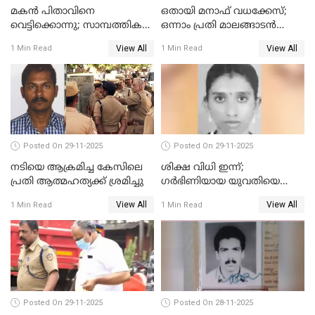
മകൻ പിതാവിനെ
ഒതായി മനാഫ് വധക്കേസ്;
വെട്ടിക്കൊന്നു; സാമ്പത്തിക
ഒന്നാം പ്രതി മാലങ്ങാടൻ
തർക്കം
ഷഫീഖിന് ജീവപര്യന്തം തടവ്,
View All
View All
1 Min Read
1 Min Read
ഒരു ലക്ഷം രൂപ പിഴ
Posted On 29-11-2025
Posted On 29-11-2025
നടിയെ ആക്രമിച്ച കേസിലെ
ശിക്ഷ വിധി ഇന്ന്;
പ്രതി ആത്മഹത്യക്ക് ശ്രമിച്ചു
ഗർഭിണിയായ യുവതിയെ
കൊന്നു കായലിൽ തള്ളിയ
View All
View All
1 Min Read
1 Min Read
കേസ്
Posted On 29-11-2025
Posted On 28-11-2025