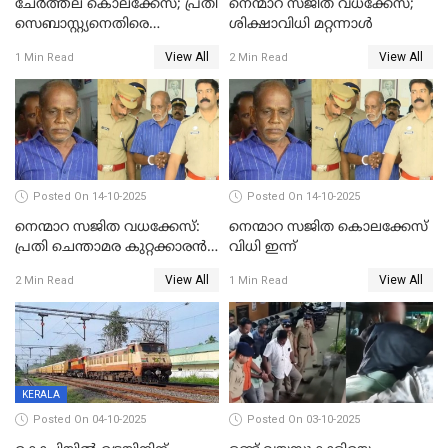
ചേര്‍ത്തല കൊലക്കേസ്; പ്രതി
നെന്മാറ സജിത വധക്കേസ്;
സെബാസ്റ്റ്യനെതിരെ
ശിക്ഷാവിധി മറ്റന്നാള്‍
കൊലക്കുറ്റം ചുമത്തി
View All
View All
1 Min Read
2 Min Read
Posted On 14-10-2025
Posted On 14-10-2025
നെന്മാറ സജിത വധക്കേസ്:
നെന്മാറ സജിത കൊലക്കേസ്
പ്രതി ചെന്താമര കുറ്റക്കാരൻ,
വിധി ഇന്ന്
ശിക്ഷ 16ന്; ജാമ്യത്തിലിറങ്ങി
View All
View All
2 Min Read
1 Min Read
നടത്തിയത്
ഇരട്ടക്കൊലപാതകം
KERALA
Posted On 04-10-2025
Posted On 03-10-2025