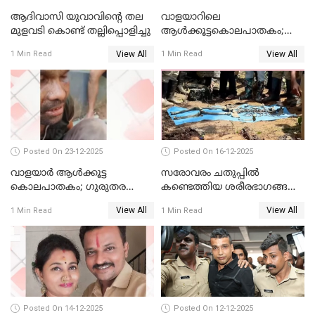
ആദിവാസി യുവാവിന്റെ തല
വാളയാറിലെ
മുളവടി കൊണ്ട് തല്ലിപ്പൊളിച്ചു
ആൾക്കൂട്ടകൊലപാതകം;
പ്രതികളെ കസ്റ്റഡിയില്‍
View All
View All
1 Min Read
1 Min Read
വാങ്ങും
Posted On 23-12-2025
Posted On 16-12-2025
വാളയാർ ആൾക്കൂട്ട
സരോവരം ചതുപ്പിൽ
കൊലപാതകം; ഗുരുതര
കണ്ടെത്തിയ ശരീരഭാഗങ്ങൾ
വകുപ്പുകൾ ചുമത്തി അറസ്റ്റ്
വിജിലിൻ്റേത് തന്നെയെന്ന്
View All
View All
1 Min Read
1 Min Read
ഡി.എൻ.എ പരിശോധനയിൽ
സ്ഥിരീകരണം
Posted On 14-12-2025
Posted On 12-12-2025