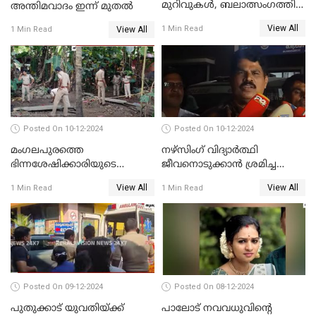
മുറിവുകൾ, ബലാത്സംഗത്തിന്
അന്തിമവാദം ഇന്ന് മുതല്‍
ഇരയായെന്ന് പോത്തന്‍ കോട്
View All
1 Min Read
View All
1 Min Read
കൊലപാതകത്തില്‍
പോസ്റ്റ്‌മോർട്ടം റിപ്പോർട്ട്
Posted On 10-12-2024
Posted On 10-12-2024
മംഗലപുരത്തെ
നഴ്‌സിംഗ് വിദ്യാർത്ഥി
ഭിന്നശേഷിക്കാരിയുടെ
ജീവനൊടുക്കാന്‍ ശ്രമിച്ച
കൊലപാതകം; പ്രതിയെന്ന്
സംഭവം;ഹോസ്റ്റൽ വാർഡനെ
View All
View All
1 Min Read
1 Min Read
സംശയിക്കുന്നയാള്‍
മാറ്റിയതായി മൻസൂർ
കസ്റ്റഡിയില്‍
ആശുപത്രി എം.ഡി ഷംസുദ്ദീൻ
Posted On 09-12-2024
Posted On 08-12-2024
പുതുക്കാട് യുവതിയ്ക്ക്
പാലോട് നവവധുവിന്റെ