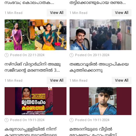
സംഭവം; കൊലപാതക
തട്ടിക്കൊണ്ടുപോയ രണ്ടര
ശ്രമത്തില്‍ പ്രതിയെ അറസ്റ്റ്
വയസ്സുകാരന്‍ ക്രൂരമായ
View All
View All
1 Min Read
1 Min Read
ചെയ്തു
പീഡനത്തിനിരയായി
Posted On 22-11-2024
Posted On 20-11-2024
നഴ്സിങ് വിദ്യാര്‍ഥിനി അമ്മു
തഞ്ചാവൂരില്‍ അധ്യാപികയെ
സജീവന്റെ മരണത്തില്‍ 3
കുത്തിക്കൊന്നു
സഹപാഠികളുടെയും അറസ്റ്റ്
View All
View All
1 Min Read
1 Min Read
രേഖപ്പെടുത്തി
Posted On 19-11-2024
Posted On 19-11-2024
കരുനാഗപ്പള്ളിയില്‍ നിന്ന്
മഅദനിയുടെ വീട്ടിൽ
കാണാതായ യുവതിയുടെ
മോഷണം; ഹോം നഴ്‌സ്