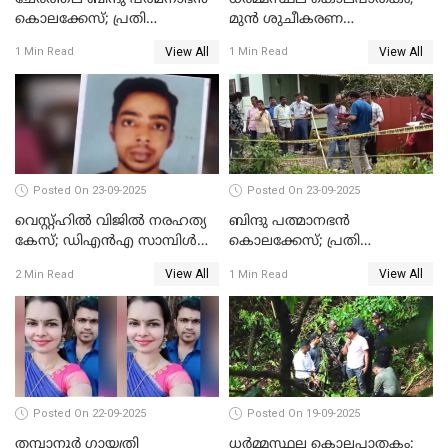
കൊലക്കേസ്; പ്രതി
മുൻ ശുചീകരണ
സെബാസ്റ്റ്യന്‍ കുറ്റം സമ്മതിച്ചു
തൊഴിലാളിയുടെ മൊഴി
View All
View All
1 Min Read
1 Min Read
രേഖപ്പെടുത്തും
Posted On 23-09-2025
Posted On 23-09-2025
വെസ്റ്റ്ഹിൽ വിജിൽ നരഹത്യ
ബിന്ദു പത്മാനഭന്‍
കേസ്; ഡിഎൻഎ സാമ്പിൾ
കൊലക്കേസ്; പ്രതി
പരിശോധനയ്ക്ക് അയക്കും
സെബാസ്റ്റ്യന്റെ അറസ്റ്റ്
View All
View All
2 Min Read
1 Min Read
രേഖപ്പെടുത്തി
Posted On 22-09-2025
Posted On 19-09-2025
തമ്പാനൂര്‍ ഗായത്രി
ധർമ്മസ്ഥല കൊലപാതകം;