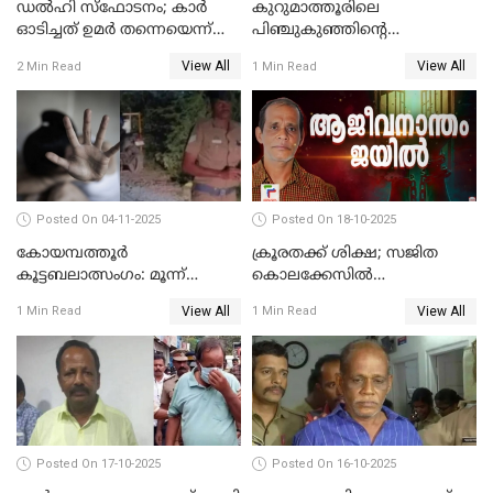
ഡല്‍ഹി സ്‌ഫോടനം; കാര്‍
കുറുമാത്തൂരിലെ
ഓടിച്ചത് ഉമര്‍ തന്നെയെന്ന്
പിഞ്ചുകുഞ്ഞിന്റെ
സ്ഥിരീകരിച്ച് DNA
കൊലപാതകം; അമ്മ
View All
View All
2 Min Read
1 Min Read
പരിശോധനാഫലം
അറസ്റ്റില്‍
Posted On 04-11-2025
Posted On 18-10-2025
കോയമ്പത്തൂർ
ക്രൂരതക്ക് ശിക്ഷ; സജിത
കൂട്ടബലാത്സംഗം: മൂന്ന്
കൊലക്കേസില്‍
പ്രതികൾ അറസ്റ്റിൽ
ചെന്താമരയ്ക്ക്
View All
View All
1 Min Read
1 Min Read
ഇരട്ടജീവപര്യന്തം
Posted On 17-10-2025
Posted On 16-10-2025