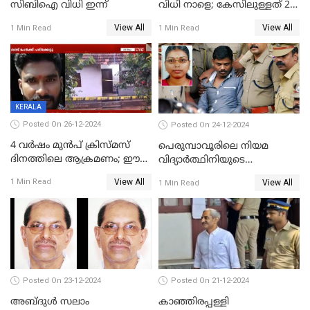
സിബിഐ വിധി ഇന്ന്
വിധി നാളെ; കേസിലുള്ളത് 24
പ്രതികള്‍
View All
View All
1 Min Read
1 Min Read
KERALA
Posted On 26-12-2024
Posted On 24-12-2024
4 വർഷം മുൻപ് ക്രിസ്മസ്
പെരുമ്പാവൂരിലെ നിയമ
ദിനത്തിലെ ആക്രമണം; ഈ
വിദ്യാര്‍ത്ഥിനിയുടെ
ക്രിസ്മസിന് പകരം
കൊലപാതകം ; പ്രതി
View All
1 Min Read
View All
1 Min Read
ചോദിക്കാനെത്തി, 2 പേർ
അമീറുള്‍ ഇസ്ലാമിന്റെ
കുത്തേറ്റു മരിച്ചു
മനോനിലയില്‍ കുഴപ്പമില്ലെന്ന്
റിപ്പോര്‍ട്ട്
Posted On 23-12-2024
Posted On 21-12-2024
അബ്ദുള്‍ സലാം
കാഞ്ഞിരപ്പള്ളി