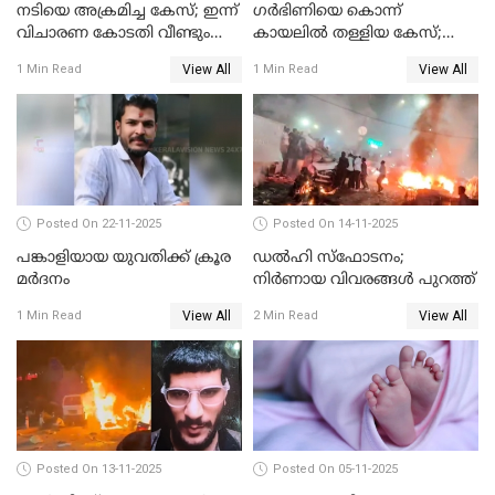
നടിയെ അക്രമിച്ച കേസ്; ഇന്ന്
ഗര്‍ഭിണിയെ കൊന്ന്
വിചാരണ കോടതി വീണ്ടും
കായലില്‍ തള്ളിയ കേസ്;
പരിഗണിക്കും
പ്രതിക്ക് വധശിക്ഷ
View All
View All
1 Min Read
1 Min Read
Posted On 22-11-2025
Posted On 14-11-2025
പങ്കാളിയായ യുവതിക്ക് ക്രൂര
ഡല്‍ഹി സ്‌ഫോടനം;
മര്‍ദനം
നിര്‍ണായ വിവരങ്ങള്‍ പുറത്ത്
View All
View All
1 Min Read
2 Min Read
Posted On 13-11-2025
Posted On 05-11-2025