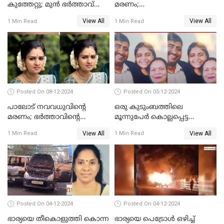
കുത്തേറ്റു; മുൻ ഭർത്താവ്
മരണം;
പൊലീസിൽ കീഴടങ്ങി
ജീവനൊടുക്കിയതാണെന്ന്‌
View All
View All
1 Min Read
1 Min Read
സ്ഥിരീകരിച്ച് പൊലീസ്
Posted On 08-12-2024
Posted On 05-12-2024
പാലോട് നവവധുവിന്റെ
ഒരു കുടുംബത്തിലെ
മരണം; ഭര്‍ത്താവിന്റെ
മൂന്നുപേര്‍ കൊല്ലപ്പെട്ട
സുഹൃത്ത് കസ്റ്റഡിയിൽ
സംഭവം; മകന്‍ പിടിയില്‍
View All
View All
1 Min Read
1 Min Read
Posted On 04-12-2024
Posted On 04-12-2024
ഭാര്യയെ തീകൊളുത്തി കൊന്ന
ഭാര്യയെ പെട്രോള്‍ ഒഴിച്ച്