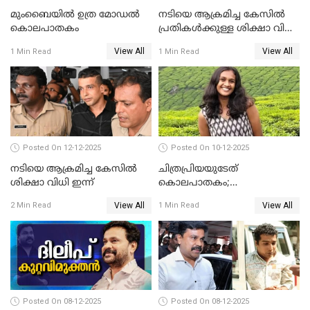
മുംബൈയില്‍ ഉത്ര മോഡല്‍
നടിയെ ആക്രമിച്ച കേസില്‍
കൊലപാതകം
പ്രതികള്‍ക്കുള്ള ശിക്ഷാ വിധി
3.30 ന്
View All
View All
1 Min Read
1 Min Read
Posted On 12-12-2025
Posted On 10-12-2025
നടിയെ ആക്രമിച്ച കേസിൽ
ചിത്രപ്രിയയുടേത്
ശിക്ഷാ വിധി ഇന്ന്
കൊലപാതകം;
ആണ്‍സുഹൃത്ത് കുറ്റം
View All
View All
2 Min Read
1 Min Read
സമ്മതിച്ചെന്ന് പൊലീസ്
Posted On 08-12-2025
Posted On 08-12-2025