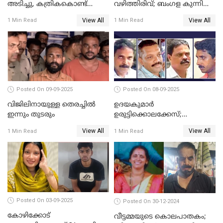
അടിച്ചു, കത്രികകൊണ്ട്
വഴിത്തിരിവ്; ബംഗള കുന്നിൽ
കഴുത്തറുത്ത് യുവതിയെ
മൃതദേഹ അവശിഷ്ടങ്ങൾ
View All
View All
1 Min Read
1 Min Read
കൊലപ്പെടുത്തി; 5 പവൻ
കണ്ടെത്തി
സ്വർണ്ണവും ഒരു ലക്ഷം
രൂപയും കാണാതായി
Posted On 09-09-2025
Posted On 08-09-2025
വിജിലിനായുള്ള തെരച്ചിൽ
ഉദയകുമാര്‍
ഇന്നും തുടരും
ഉരുട്ടിക്കൊലക്കേസ്;
വിധിക്കെതിരെ കുടുംബം
View All
View All
1 Min Read
1 Min Read
സുപ്രീംകോടതിയിലേക്ക്
Posted On 03-09-2025
Posted On 30-12-2024
കോഴിക്കോട്
വീട്ടമ്മയുടെ കൊലപാതകം;