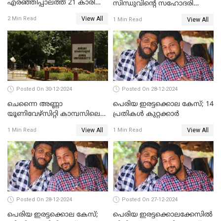
എരഞ്ഞിപ്പാലത്ത് 21 കാരി
സിന്ധുവിന്റെ സഹോദരി
ജീവനൊടുക്കിയ സംഭവം:
ഭർത്താവ് പിടിയില്‍
View All
2 Min Read
View All
1 Min Read
കൂടുതൽ അന്വേഷണത്തിന്
പൊലീസ്
Posted On 30-12-2024
Posted On 28-12-2024
ചെന്നൈ അണ്ണാ
പെരിയ ഇരട്ടക്കൊല കേസ്; 14
യൂണിവേഴ്‌സിറ്റി കാമ്പസിലെ
പ്രതികള്‍ കുറ്റക്കാര്‍
ബലാത്സംഗം; ദേശീയ വനിതാ
View All
View All
1 Min Read
1 Min Read
കമ്മീഷന്‍ ഇന്ന്
യൂണിവേഴ്‌സിറ്റിയിലെത്തും
Posted On 28-12-2024
Posted On 27-12-2024
പെരിയ ഇരട്ടക്കൊല കേസ്;
പെരിയ ഇരട്ടക്കൊലക്കേസില്‍