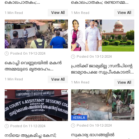
കൊലപാതകം;
കൊലപാതകം; രണ്ടാനമ്മയെ
ദുർമന്ത്രവാദവുമായി
കോടതിയില്‍ ഹാജരാക്കും
View All
View All
1 Min Read
1 Min Read
ബന്ധമില്ലെന്ന് സ്ഥിരീകരണം
Posted On 19-12-2024
Posted On 13-12-2024
കൊച്ചി വെണ്ണലയില്‍ മകന്‍
പ്രതിക്ക് ജാമ്യമില്ല ;സന്ദീപിന്റെ
അമ്മയുടെ മൃതദേഹം
ജാമ്യാപേക്ഷ സുപ്രീംകോടതി
രഹസ്യമായി കുഴിച്ചുമൂടി
തള്ളി
View All
1 Min Read
View All
1 Min Read
KERALA
Posted On 10-12-2024
Posted On 11-12-2024
സ്വകാര്യ ഭാഗങ്ങളിൽ
നടിയെ ആക്രമിച്ച കേസ്;