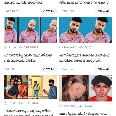
കേസ്; പ്രതിക്കെതിരെ
തീകൊളുത്തി കൊന്ന കേസ്‌;
കൊലപാതക കുറ്റവും
ഭര്‍ത്താവിന്റെ അറസ്റ്റ്
View All
View All
1 Min Read
1 Min Read
വധശ്രമ കുറ്റവും ചുമത്തി
രേഖപ്പെടുത്തി
Posted On 04-12-2024
Posted On 02-12-2024
എരഞ്ഞിപ്പാലത് യുവതിയെ
ഫസീലയുടെ കൊലപാതകം;
കൊലപെടുത്തിയ
പ്രതിക്കായുള്ള കസ്റ്റഡി
സംഭവത്തിൽ പ്രതിക്കായുള്ള
അപേക്ഷ ഇന്ന് നൽകും
View All
View All
1 Min Read
1 Min Read
കസ്റ്റഡി അപേക്ഷ ഇന്ന്
Posted On 30-11-2024
Posted On 27-11-2024
19കാരനൊപ്പം ഒളിച്ചൊടിയ
ബംഗ്‌ളുരുവില്‍ വ്‌ളോഗറായ