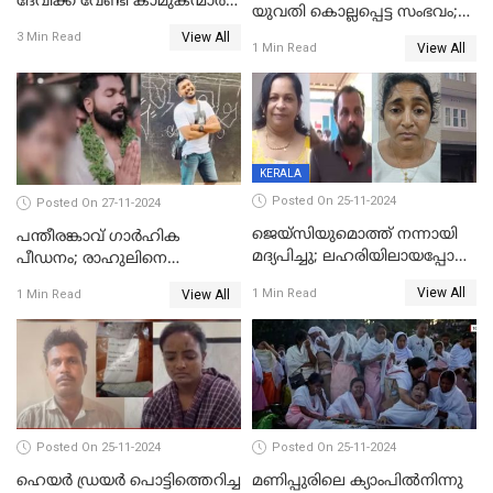
ദേവിക്ക് വേണ്ടി കാമുകന്മാർ
യുവതി കൊല്ലപ്പെട്ട സംഭവം;
പൊലീസ് സ്റ്റേഷനിൽ; പിന്നീട്
പൊലീസ് അന്വേഷണം
View All
3 Min Read
സംഭവിച്ചത്
View All
1 Min Read
ഊര്‍ജിതമാക്കി
KERALA
Posted On 25-11-2024
Posted On 27-11-2024
ജെയ്‌സിയുമൊത്ത് നന്നായി
പന്തീരങ്കാവ് ഗാർഹിക
മദ്യപിച്ചു; ലഹരിയിലായപ്പോൾ
പീഡനം; രാഹുലിനെ
ഡംബൽ എടുത്ത് തലയ്ക്ക്
കസ്റ്റഡിയിൽ ആവശ്യപ്പെട്ട്
View All
1 Min Read
View All
1 Min Read
പലവട്ടം അടിച്ചു;
പൊലീസ് കോടതിയിൽ
നിലവിളിച്ചപ്പോൾ മുഖത്ത്
അപേക്ഷ നൽകും
തലയിണ വച്ചമർത്തി;
അരുംകൊലയിൽ യുവാവും
യുവതിയും പിടിയിൽ
Posted On 25-11-2024
Posted On 25-11-2024
ഹെയര്‍ ഡ്രയര്‍ പൊട്ടിത്തെറിച്ച
മണിപ്പുരിലെ ക്യാംപില്‍നിന്നു