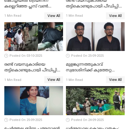
കൊച്ചിയില്‍ ട്രെയിനിന്
രണ്ട് വയസുകാരിയെ
കല്ലെറിഞ്ഞ പ്ലസ് വൺ
തട്ടികൊണ്ടുപോയി പീഡിപ്പിച്ച
വിദ്യാർഥികൾ പിടിയിൽ;
കേസ്; പ്രതിക്ക് 65 വർഷം
View All
View All
1 Min Read
1 Min Read
കല്ലേറിൽ അഗ്നിരക്ഷാസേന
തടവ്
ഉദ്യോഗസ്ഥന് പരിക്കേറ്റിരുന്നു
Posted On 03-10-2025
Posted On 25-09-2025
രണ്ട് വയസുകാരിയെ
മുളങ്കുന്നത്തുകാവ്
തട്ടികൊണ്ടുപോയി പീഡിപ്പിച്ച
സ്വദേശിനിക്ക് കുത്തേറ്റ
കേസ് ശിക്ഷവിധി ഇന്ന്
സംഭവം; പ്രതി മാര്‍ട്ടിന്‍
View All
View All
1 Min Read
1 Min Read
ജോസഫ് പിടിയില്‍
Posted On 25-09-2025
Posted On 24-09-2025
ചേർത്തല ബിന്ദു പത്മനാഭൻ
ധർമ്മസ്ഥല കൊലപാതകം;