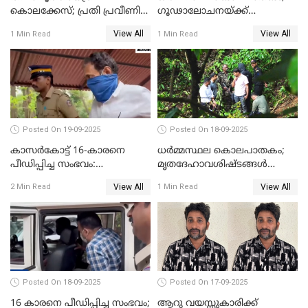
കൊലക്കേസ്; പ്രതി പ്രവീണിന്
ഗൂഢാലോചനയ്ക്ക്
ജീവപര്യന്തം കഠിനതടവും ഒരു
തെളിവുകൾ ഇല്ല
View All
View All
1 Min Read
1 Min Read
ലക്ഷം രൂപ പിഴയും
Posted On 19-09-2025
Posted On 18-09-2025
കാസർകോട്ട് 16-കാരനെ
ധർമ്മസ്ഥല കൊലപാതകം;
പീഡിപ്പിച്ച സംഭവം:
മൃതദേഹാവശിഷ്ടങ്ങൾ
ലക്ഷങ്ങളുടെ സാമ്പത്തിക
കണ്ടെത്താൻ SIT
View All
View All
2 Min Read
1 Min Read
ഇടപാടുകൾ നടന്നതായി
പൊലീസ്
Posted On 18-09-2025
Posted On 17-09-2025
16 കാരനെ പീഡിപ്പിച്ച സംഭവം;
ആറു വയസ്സുകാരിക്ക്