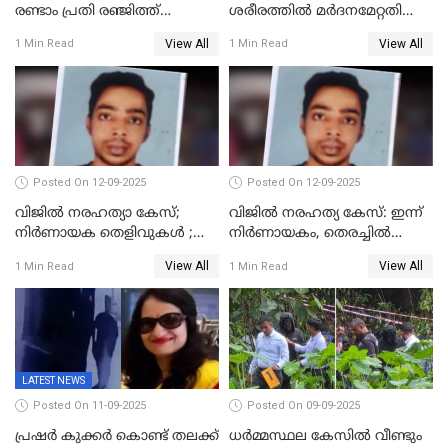
രണ്ടാം പ്രതി രഞ്ജിത്ത്
ശരീരത്തില്‍ മര്‍ദനമേറ്റതിന്റെ
പിടിയിൽ
പാടുകളില്ല,പോസ്റ്റുമോര്‍ട്ടം
View All
View All
1 Min Read
1 Min Read
റിപ്പോർട്ട് പുറത്ത്
Posted On 12-09-2025
Posted On 12-09-2025
വിജിൽ നരഹത്യാ കേസ്;
വിജിൽ നരഹത്യ കേസ്: ഇന്ന്
നിർണായക തെളിവുകൾ ;
നിർണായകം, തെരച്ചിൽ
അസ്ഥിക്ക് പുറമേ പല്ലും,
പുനരാരംഭിച്ചു
View All
View All
1 Min Read
1 Min Read
താടിയെല്ലും ലഭിച്ചു
LATEST NEWS
Posted On 11-09-2025
Posted On 09-09-2025
പ്രഷർ കുക്കർ കൊണ്ട് തലക്ക്
ധർമ്മസ്ഥല കേസിൽ വീണ്ടും