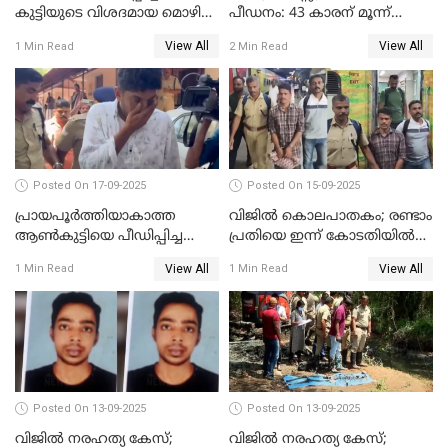
കുട്ടിയുടെ വിശദമായ മൊഴി
പീഡനം: 43 കാരന് മൂന്ന്
രേഖപ്പെടുത്തും
ജീവപര്യന്തവും 3 ലക്ഷം രൂപ
View All
View All
1 Min Read
2 Min Read
പിഴയും ശിക്ഷ
Posted On 17-09-2025
Posted On 15-09-2025
പ്രായപൂർത്തിയാകാത്ത
വിജിൽ കൊലപാതകം; രണ്ടാം
ആൺകുട്ടിയെ പീഡിപ്പിച്ച
പ്രതിയെ ഇന്ന് കോടതിയിൽ
സംഭവം; ഒരാൾ കൂടി
ഹാജരാക്കും
View All
View All
1 Min Read
1 Min Read
അറസ്റ്റിൽ
Posted On 13-09-2025
Posted On 13-09-2025
വിജിൽ നരഹത്യ കേസ്;
വിജില്‍ നരഹത്യ കേസ്;