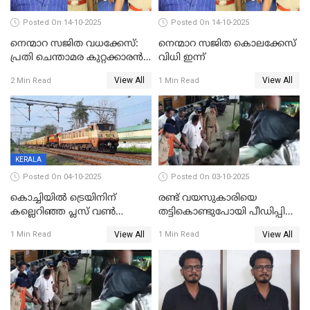
Posted On 14-10-2025
Posted On 14-10-2025
നെന്മാറ സജിത വധക്കേസ്:
നെന്മാറ സജിത കൊലക്കേസ്
പ്രതി ചെന്താമര കുറ്റക്കാരൻ,
വിധി ഇന്ന്
ശിക്ഷ 16ന്; ജാമ്യത്തിലിറങ്ങി
View All
View All
2 Min Read
1 Min Read
നടത്തിയത്
ഇരട്ടക്കൊലപാതകം
KERALA
Posted On 04-10-2025
Posted On 03-10-2025
കൊച്ചിയില്‍ ട്രെയിനിന്
രണ്ട് വയസുകാരിയെ
കല്ലെറിഞ്ഞ പ്ലസ് വൺ
തട്ടികൊണ്ടുപോയി പീഡിപ്പിച്ച
വിദ്യാർഥികൾ പിടിയിൽ;
കേസ്; പ്രതിക്ക് 65 വർഷം
View All
View All
1 Min Read
1 Min Read
കല്ലേറിൽ അഗ്നിരക്ഷാസേന
തടവ്
ഉദ്യോഗസ്ഥന് പരിക്കേറ്റിരുന്നു