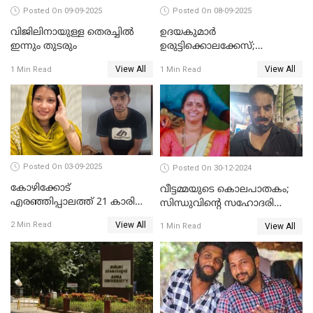
Posted On 09-09-2025
Posted On 08-09-2025
വിജിലിനായുള്ള തെരച്ചിൽ
ഉദയകുമാര്‍
ഇന്നും തുടരും
ഉരുട്ടിക്കൊലക്കേസ്;
വിധിക്കെതിരെ കുടുംബം
View All
View All
1 Min Read
1 Min Read
സുപ്രീംകോടതിയിലേക്ക്
Posted On 03-09-2025
Posted On 30-12-2024
കോഴിക്കോട്
വീട്ടമ്മയുടെ കൊലപാതകം;
എരഞ്ഞിപ്പാലത്ത് 21 കാരി
സിന്ധുവിന്റെ സഹോദരി
ജീവനൊടുക്കിയ സംഭവം:
ഭർത്താവ് പിടിയില്‍
View All
2 Min Read
View All
1 Min Read
കൂടുതൽ അന്വേഷണത്തിന്
പൊലീസ്