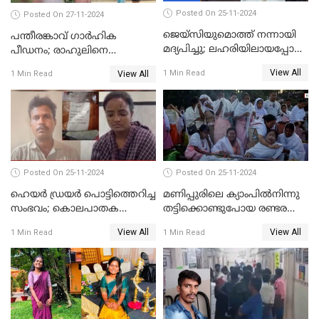
Posted On 25-11-2024
Posted On 27-11-2024
ജെയ്‌സിയുമൊത്ത് നന്നായി
പന്തീരങ്കാവ് ഗാർഹിക
മദ്യപിച്ചു; ലഹരിയിലായപ്പോൾ
പീഡനം; രാഹുലിനെ
ഡംബൽ എടുത്ത് തലയ്ക്ക്
കസ്റ്റഡിയിൽ ആവശ്യപ്പെട്ട്
View All
1 Min Read
View All
1 Min Read
പലവട്ടം അടിച്ചു;
പൊലീസ് കോടതിയിൽ
നിലവിളിച്ചപ്പോൾ മുഖത്ത്
അപേക്ഷ നൽകും
തലയിണ വച്ചമർത്തി;
അരുംകൊലയിൽ യുവാവും
യുവതിയും പിടിയിൽ
Posted On 25-11-2024
Posted On 25-11-2024
ഹെയര്‍ ഡ്രയര്‍ പൊട്ടിത്തെറിച്ച
മണിപ്പുരിലെ ക്യാംപില്‍നിന്നു
സംഭവം; കൊലപാതക
തട്ടിക്കൊണ്ടുപോയ രണ്ടര
ശ്രമത്തില്‍ പ്രതിയെ അറസ്റ്റ്
വയസ്സുകാരന്‍ ക്രൂരമായ
View All
View All
1 Min Read
1 Min Read
ചെയ്തു
പീഡനത്തിനിരയായി