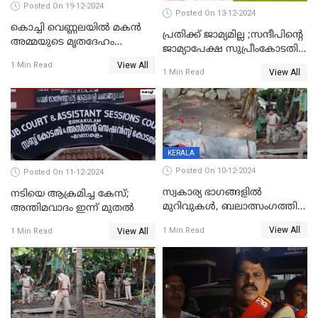
Posted On 19-12-2024
Posted On 13-12-2024
കൊച്ചി വെണ്ണലയില്‍ മകന്‍
പ്രതിക്ക് ജാമ്യമില്ല ;സന്ദീപിന്റെ
അമ്മയുടെ മൃതദേഹം
ജാമ്യാപേക്ഷ സുപ്രീംകോടതി
രഹസ്യമായി കുഴിച്ചുമൂടി
തള്ളി
View All
1 Min Read
View All
1 Min Read
KERALA
Posted On 10-12-2024
Posted On 11-12-2024
സ്വകാര്യ ഭാഗങ്ങളിൽ
നടിയെ ആക്രമിച്ച കേസ്;
മുറിവുകൾ, ബലാത്സംഗത്തിന്
അന്തിമവാദം ഇന്ന് മുതല്‍
ഇരയായെന്ന് പോത്തന്‍ കോട്
View All
1 Min Read
View All
1 Min Read
കൊലപാതകത്തില്‍
പോസ്റ്റ്‌മോർട്ടം റിപ്പോർട്ട്