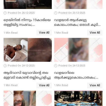
Posted On 26-12-2025
Posted On 25-12-2025
ട്രെയിനില്‍ നിന്നും 19കാരിയെ
വാളയാര്‍ ആള്‍ക്കൂട്ട
തള്ളിയിട്ട സംഭവം;
കൊലപാതകം; ഒരാള്‍ കൂടി
കൊച്ചിയിലെ
അറസ്റ്റില്‍
View All
View All
1 Min Read
1 Min Read
ആശുപത്രിയിലേക്ക് മാറ്റി
Posted On 24-12-2025
Posted On 24-12-2025
ആദിവാസി യുവാവിന്റെ തല
വാളയാറിലെ
മുളവടി കൊണ്ട് തല്ലിപ്പൊളിച്ചു
ആൾക്കൂട്ടകൊലപാതകം;
പ്രതികളെ കസ്റ്റഡിയില്‍
View All
View All
1 Min Read
1 Min Read
വാങ്ങും