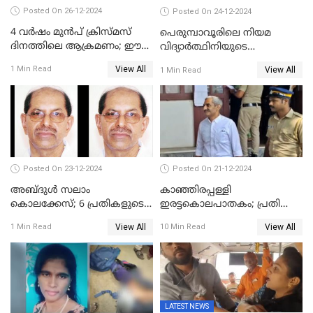
Posted On 26-12-2024
Posted On 24-12-2024
4 വർഷം മുൻപ് ക്രിസ്മസ്
പെരുമ്പാവൂരിലെ നിയമ
ദിനത്തിലെ ആക്രമണം; ഈ
വിദ്യാര്‍ത്ഥിനിയുടെ
ക്രിസ്മസിന് പകരം
കൊലപാതകം ; പ്രതി
View All
1 Min Read
View All
1 Min Read
ചോദിക്കാനെത്തി, 2 പേർ
അമീറുള്‍ ഇസ്ലാമിന്റെ
കുത്തേറ്റു മരിച്ചു
മനോനിലയില്‍ കുഴപ്പമില്ലെന്ന്
റിപ്പോര്‍ട്ട്
Posted On 23-12-2024
Posted On 21-12-2024
അബ്ദുള്‍ സലാം
കാഞ്ഞിരപ്പള്ളി
കൊലക്കേസ്‌; 6 പ്രതികളുടെ
ഇരട്ടകൊലപാതകം; പ്രതി
ശിക്ഷാവിധി ഇന്ന്‌
ജോർജ് കുര്യന് ഇരട്ട
View All
View All
1 Min Read
10 Min Read
ജീവപര്യന്തം
LATEST NEWS