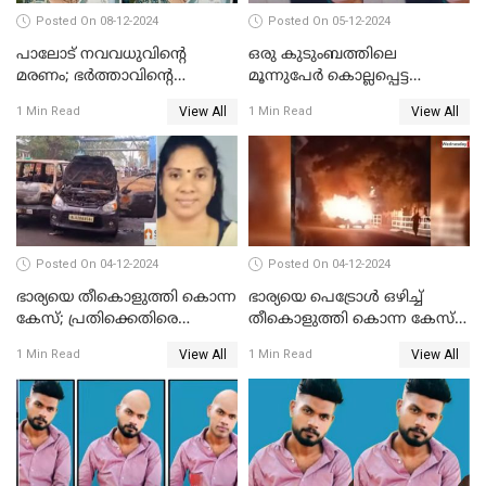
Posted On 08-12-2024
Posted On 05-12-2024
പാലോട് നവവധുവിന്റെ
ഒരു കുടുംബത്തിലെ
മരണം; ഭര്‍ത്താവിന്റെ
മൂന്നുപേര്‍ കൊല്ലപ്പെട്ട
സുഹൃത്ത് കസ്റ്റഡിയിൽ
സംഭവം; മകന്‍ പിടിയില്‍
View All
View All
1 Min Read
1 Min Read
Posted On 04-12-2024
Posted On 04-12-2024
ഭാര്യയെ തീകൊളുത്തി കൊന്ന
ഭാര്യയെ പെട്രോള്‍ ഒഴിച്ച്
കേസ്; പ്രതിക്കെതിരെ
തീകൊളുത്തി കൊന്ന കേസ്‌;
കൊലപാതക കുറ്റവും
ഭര്‍ത്താവിന്റെ അറസ്റ്റ്
View All
View All
1 Min Read
1 Min Read
വധശ്രമ കുറ്റവും ചുമത്തി
രേഖപ്പെടുത്തി