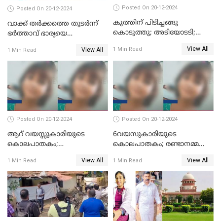
Posted On 20-12-2024
Posted On 20-12-2024
കുത്തിന് പിടിച്ചങ്ങു
വാക്ക് തര്‍ക്കത്തെ തുടര്‍ന്ന്
കൊടുത്തു; അടിയോടടി;
ഭര്‍ത്താവ് ഭാര്യയെ
നിന്നങ്ങു മേടിച്ചു; ബസില്‍
വെട്ടിക്കൊന്നു
View All
1 Min Read
View All
1 Min Read
ശല്യം ചെയ്തയാളെ 26 തവണ
മുഖത്തടിച്ച് അധ്യാപിക
Posted On 20-12-2024
Posted On 20-12-2024
ആറ് വയസ്സുകാരിയുടെ
6വയസുകാരിയുടെ
കൊലപാതകം;
കൊലപാതകം; രണ്ടാനമ്മയെ
ദുർമന്ത്രവാദവുമായി
കോടതിയില്‍ ഹാജരാക്കും
View All
View All
1 Min Read
1 Min Read
ബന്ധമില്ലെന്ന് സ്ഥിരീകരണം