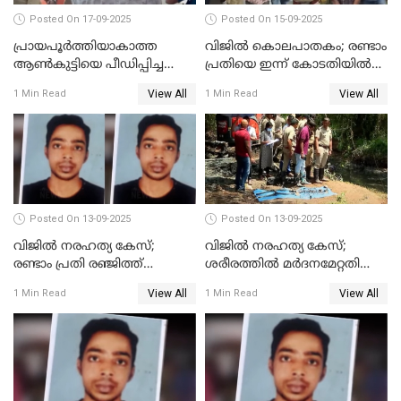
Posted On 17-09-2025
Posted On 15-09-2025
പ്രായപൂർത്തിയാകാത്ത
വിജിൽ കൊലപാതകം; രണ്ടാം
ആൺകുട്ടിയെ പീഡിപ്പിച്ച
പ്രതിയെ ഇന്ന് കോടതിയിൽ
സംഭവം; ഒരാൾ കൂടി
ഹാജരാക്കും
View All
View All
1 Min Read
1 Min Read
അറസ്റ്റിൽ
Posted On 13-09-2025
Posted On 13-09-2025
വിജിൽ നരഹത്യ കേസ്;
വിജില്‍ നരഹത്യ കേസ്;
രണ്ടാം പ്രതി രഞ്ജിത്ത്
ശരീരത്തില്‍ മര്‍ദനമേറ്റതിന്റെ
പിടിയിൽ
പാടുകളില്ല,പോസ്റ്റുമോര്‍ട്ടം
View All
View All
1 Min Read
1 Min Read
റിപ്പോർട്ട് പുറത്ത്