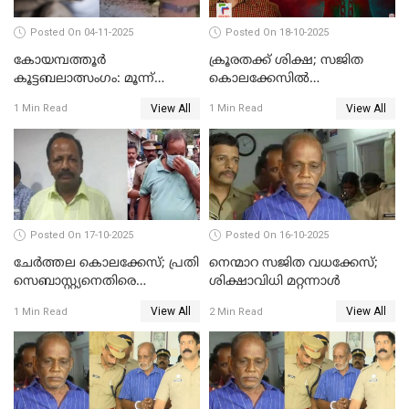
Posted On 04-11-2025
Posted On 18-10-2025
കോയമ്പത്തൂർ
ക്രൂരതക്ക് ശിക്ഷ; സജിത
കൂട്ടബലാത്സംഗം: മൂന്ന്
കൊലക്കേസില്‍
പ്രതികൾ അറസ്റ്റിൽ
ചെന്താമരയ്ക്ക്
View All
View All
1 Min Read
1 Min Read
ഇരട്ടജീവപര്യന്തം
Posted On 17-10-2025
Posted On 16-10-2025
ചേര്‍ത്തല കൊലക്കേസ്; പ്രതി
നെന്മാറ സജിത വധക്കേസ്;
സെബാസ്റ്റ്യനെതിരെ
ശിക്ഷാവിധി മറ്റന്നാള്‍
കൊലക്കുറ്റം ചുമത്തി
View All
View All
1 Min Read
2 Min Read