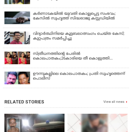
കര്‍ണാടകയില്‍ യുവതി കൊല്ലപ്പെട്ട സംഭവം;
കേസില്‍ സുഹൃത്ത് സിദ്ധരാജു കസ്റ്റഡിയില്‍
വിദ്യാർത്ഥിനിയെ കൂട്ടബലാത്സംഗം ചെയ്ത കേസ്;
കുറ്റപത്രം സമര്‍പ്പിച്ചു
സ്ത്രീധനത്തിന്റെ പേരില്‍
കൊലപാതകം;26കാരിയെ തീ കൊളുത്തി
കൊലപ്പെടുത്തി
ഊന്നുകല്ലിലെ കൊലപാതകം; പ്രതി സുഹൃത്തെന്ന്
പൊലീസ്
RELATED STORIES
View all news