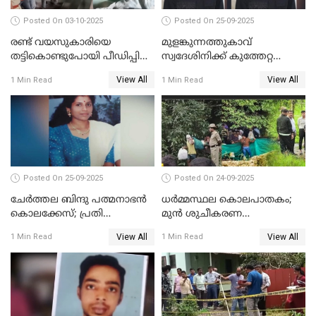
Posted On 03-10-2025
Posted On 25-09-2025
രണ്ട് വയസുകാരിയെ
മുളങ്കുന്നത്തുകാവ്
തട്ടികൊണ്ടുപോയി പീഡിപ്പിച്ച
സ്വദേശിനിക്ക് കുത്തേറ്റ
കേസ് ശിക്ഷവിധി ഇന്ന്
സംഭവം; പ്രതി മാര്‍ട്ടിന്‍
View All
View All
1 Min Read
1 Min Read
ജോസഫ് പിടിയില്‍
Posted On 25-09-2025
Posted On 24-09-2025
ചേർത്തല ബിന്ദു പത്മനാഭൻ
ധർമ്മസ്ഥല കൊലപാതകം;
കൊലക്കേസ്; പ്രതി
മുൻ ശുചീകരണ
സെബാസ്റ്റ്യന്‍ കുറ്റം സമ്മതിച്ചു
തൊഴിലാളിയുടെ മൊഴി
View All
View All
1 Min Read
1 Min Read
രേഖപ്പെടുത്തും