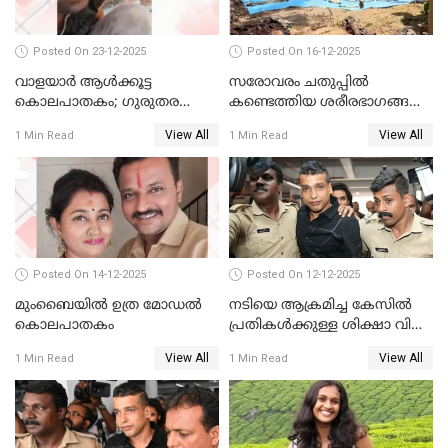
Posted On 23-12-2025
Posted On 16-12-2025
വാളയാർ ആൾക്കൂട്ട
സരോവരം ചതുപ്പിൽ
കൊലപാതകം; ഗുരുതര
കണ്ടെത്തിയ ശരീരഭാഗങ്ങൾ
വകുപ്പുകൾ ചുമത്തി അറസ്റ്റ്
വിജിലിൻ്റേത് തന്നെയെന്ന്
View All
View All
1 Min Read
1 Min Read
ഡി.എൻ.എ പരിശോധനയിൽ
സ്ഥിരീകരണം
Posted On 14-12-2025
Posted On 12-12-2025
മുംബൈയില്‍ ഉത്ര മോഡല്‍
നടിയെ ആക്രമിച്ച കേസില്‍
കൊലപാതകം
പ്രതികള്‍ക്കുള്ള ശിക്ഷാ വിധി
3.30 ന്
View All
View All
1 Min Read
1 Min Read