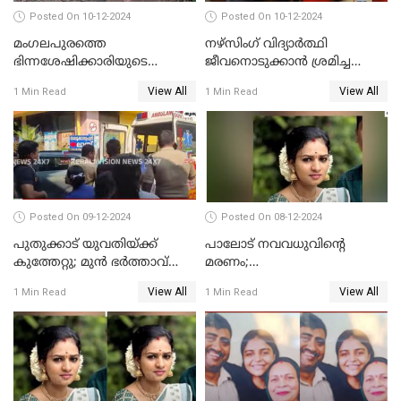
Posted On 10-12-2024
Posted On 10-12-2024
മംഗലപുരത്തെ
നഴ്‌സിംഗ് വിദ്യാർത്ഥി
ഭിന്നശേഷിക്കാരിയുടെ
ജീവനൊടുക്കാന്‍ ശ്രമിച്ച
കൊലപാതകം; പ്രതിയെന്ന്
സംഭവം;ഹോസ്റ്റൽ വാർഡനെ
View All
View All
1 Min Read
1 Min Read
സംശയിക്കുന്നയാള്‍
മാറ്റിയതായി മൻസൂർ
കസ്റ്റഡിയില്‍
ആശുപത്രി എം.ഡി ഷംസുദ്ദീൻ
Posted On 09-12-2024
Posted On 08-12-2024
പുതുക്കാട് യുവതിയ്ക്ക്
പാലോട് നവവധുവിന്റെ
കുത്തേറ്റു; മുൻ ഭർത്താവ്
മരണം;
പൊലീസിൽ കീഴടങ്ങി
ജീവനൊടുക്കിയതാണെന്ന്‌
View All
View All
1 Min Read
1 Min Read
സ്ഥിരീകരിച്ച് പൊലീസ്