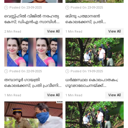
Posted On 23-09-2025
Posted On 23-09-2025
വെസ്റ്റ്ഹിൽ വിജിൽ നരഹത്യ
ബിന്ദു പത്മാനഭന്‍
കേസ്; ഡിഎൻഎ സാമ്പിൾ
കൊലക്കേസ്; പ്രതി
പരിശോധനയ്ക്ക് അയക്കും
സെബാസ്റ്റ്യന്റെ അറസ്റ്റ്
View All
View All
2 Min Read
1 Min Read
രേഖപ്പെടുത്തി
Posted On 22-09-2025
Posted On 19-09-2025
തമ്പാനൂര്‍ ഗായത്രി
ധർമ്മസ്ഥല കൊലപാതകം;
കൊലക്കേസ്; പ്രതി പ്രവീണിന്
ഗൂഢാലോചനയ്ക്ക്
ജീവപര്യന്തം കഠിനതടവും ഒരു
തെളിവുകൾ ഇല്ല
View All
View All
1 Min Read
1 Min Read
ലക്ഷം രൂപ പിഴയും