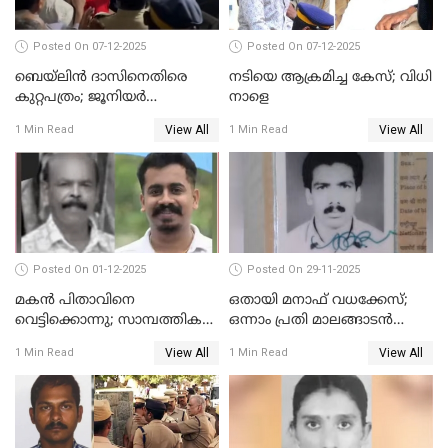
Posted On 07-12-2025
Posted On 07-12-2025
ബെയ്‌ലിന്‍ ദാസിനെതിരെ
നടിയെ ആക്രമിച്ച കേസ്; വിധി
കുറ്റപത്രം; ജൂനിയർ
നാളെ
അഭിഭാഷക ശ്യാമിലിയെ
View All
View All
1 Min Read
1 Min Read
മർദിച്ച കേസ്
Posted On 01-12-2025
Posted On 29-11-2025
മകൻ പിതാവിനെ
ഒതായി മനാഫ് വധക്കേസ്;
വെട്ടിക്കൊന്നു; സാമ്പത്തിക
ഒന്നാം പ്രതി മാലങ്ങാടൻ
തർക്കം
ഷഫീഖിന് ജീവപര്യന്തം തടവ്,
View All
View All
1 Min Read
1 Min Read
ഒരു ലക്ഷം രൂപ പിഴ