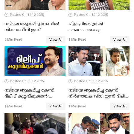
Posted On 12-12-2025
Posted On 10-12-2025
നടിയെ ആക്രമിച്ച കേസിൽ
ചിത്രപ്രിയയുടേത്
ശിക്ഷാ വിധി ഇന്ന്
കൊലപാതകം;
ആണ്‍സുഹൃത്ത് കുറ്റം
View All
View All
2 Min Read
1 Min Read
സമ്മതിച്ചെന്ന് പൊലീസ്
Posted On 08-12-2025
Posted On 08-12-2025
നടിയെ ആക്രമിച്ച കേസ്:
നടിയെ ആക്രമിച്ച കേസ്;
ദിലീപ് കുറ്റവിമുക്തന്‍;
നിർണായക വിധി ഇന്ന്; ദിലീപ്
പള്‍സര്‍ സുനി അടക്കം ആറു
അടക്കം 10 പ്രതികൾ
View All
View All
1 Min Read
1 Min Read
പ്രതികള്‍ കുറ്റക്കാര്‍;
ശിക്ഷവിധി 12 ന്