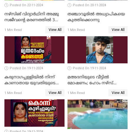
Posted On 22-11-2024
Posted On 20-11-2024
നഴ്സിങ് വിദ്യാര്‍ഥിനി അമ്മു
തഞ്ചാവൂരില്‍ അധ്യാപികയെ
സജീവന്റെ മരണത്തില്‍ 3
കുത്തിക്കൊന്നു
സഹപാഠികളുടെയും അറസ്റ്റ്
View All
View All
1 Min Read
1 Min Read
രേഖപ്പെടുത്തി
Posted On 19-11-2024
Posted On 19-11-2024
കരുനാഗപ്പള്ളിയില്‍ നിന്ന്
മഅദനിയുടെ വീട്ടിൽ
കാണാതായ യുവതിയുടെ
മോഷണം; ഹോം നഴ്‌സ്
മൃതദേഹം കണ്ടെത്തി
പിടിയിൽ
View All
View All
1 Min Read
1 Min Read
Posted On 19-11-2024