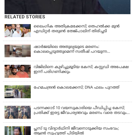
RELATED STORIES
ലൈംഗിക അതിക്രമക്കേസ്; തെഹല്‍ക്ക മുന്‍
എഡിറ്റര്‍ തരുൺ തേജ്പാലിന് തിരിച്ചടി
ഷാർജയിലെ അതുല്യയുടെ മരണം:
കൊലപ്പെടുത്തുമെന്ന് സതീഷ് പറയുന്ന
ഞെട്ടിക്കുന്ന ദൃശ്യങ്ങൾ പുറത്ത്
വിജിലിനെ കുഴിച്ചുമൂടിയ കേസ്; കസ്റ്റഡി അപേക്ഷ
ഇന്ന് പരിഗണിക്കും
ഹേമചന്ദ്രൻ കൊലക്കേസ്; DNA ഫലം പുറത്ത്
പടന്നക്കാട് 10 വയസുകാരിയെ പീഡിപ്പിച്ച കേസ്;
പ്രതിക്ക് ഇരട്ട ജീവപര്യന്തവും മരണം വരെ തടവും
ശിക്ഷ
പ്ലസ് ടു വിദ്യാര്‍ഥിനി ജീവനൊടുക്കിയ സംഭവം;
ആണ്‍ സുഹൃത്ത് പിടിയില്‍