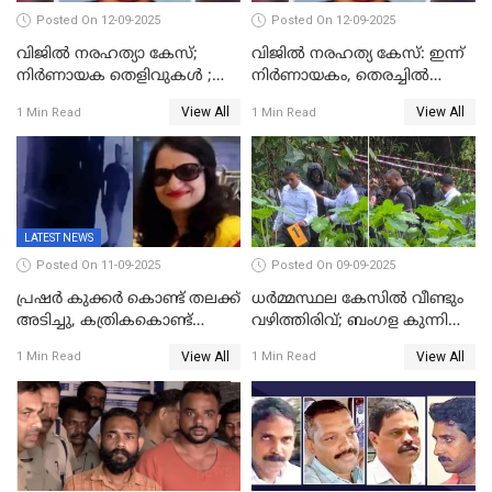
Posted On 12-09-2025
Posted On 12-09-2025
വിജിൽ നരഹത്യാ കേസ്;
വിജിൽ നരഹത്യ കേസ്: ഇന്ന്
നിർണായക തെളിവുകൾ ;
നിർണായകം, തെരച്ചിൽ
അസ്ഥിക്ക് പുറമേ പല്ലും,
പുനരാരംഭിച്ചു
View All
View All
1 Min Read
1 Min Read
താടിയെല്ലും ലഭിച്ചു
LATEST NEWS
Posted On 11-09-2025
Posted On 09-09-2025
പ്രഷർ കുക്കർ കൊണ്ട് തലക്ക്
ധർമ്മസ്ഥല കേസിൽ വീണ്ടും
അടിച്ചു, കത്രികകൊണ്ട്
വഴിത്തിരിവ്; ബംഗള കുന്നിൽ
കഴുത്തറുത്ത് യുവതിയെ
മൃതദേഹ അവശിഷ്ടങ്ങൾ
View All
View All
1 Min Read
1 Min Read
കൊലപ്പെടുത്തി; 5 പവൻ
കണ്ടെത്തി
സ്വർണ്ണവും ഒരു ലക്ഷം
രൂപയും കാണാതായി