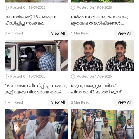
Posted On 19-09-2025
Posted On 18-09-2025
കാസർകോട്ട് 16-കാരനെ
ധർമ്മസ്ഥല കൊലപാതകം;
പീഡിപ്പിച്ച സംഭവം:
മൃതദേഹാവശിഷ്ടങ്ങൾ
ലക്ഷങ്ങളുടെ സാമ്പത്തിക
കണ്ടെത്താൻ SIT
View All
View All
2 Min Read
1 Min Read
ഇടപാടുകൾ നടന്നതായി
പൊലീസ്
Posted On 18-09-2025
Posted On 17-09-2025
16 കാരനെ പീഡിപ്പിച്ച സംഭവം;
ആറു വയസ്സുകാരിക്ക്
കുട്ടിയുടെ വിശദമായ മൊഴി
പീഡനം: 43 കാരന് മൂന്ന്
രേഖപ്പെടുത്തും
ജീവപര്യന്തവും 3 ലക്ഷം രൂപ
View All
View All
1 Min Read
2 Min Read
പിഴയും ശിക്ഷ