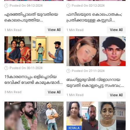
Posted On 04-12-2024
Posted On 02-12-2024
എരഞ്ഞിപ്പാലത് യുവതിയെ
ഫസീലയുടെ കൊലപാതകം;
കൊലപെടുത്തിയ
പ്രതിക്കായുള്ള കസ്റ്റഡി
സംഭവത്തിൽ പ്രതിക്കായുള്ള
അപേക്ഷ ഇന്ന് നൽകും
View All
View All
1 Min Read
1 Min Read
കസ്റ്റഡി അപേക്ഷ ഇന്ന്
Posted On 30-11-2024
Posted On 27-11-2024
19കാരനൊപ്പം ഒളിച്ചൊടിയ
ബംഗ്‌ളുരുവില്‍ വ്‌ളോഗറായ
ദേവിക്ക് വേണ്ടി കാമുകന്മാർ
യുവതി കൊല്ലപ്പെട്ട സംഭവം;
പൊലീസ് സ്റ്റേഷനിൽ; പിന്നീട്
പൊലീസ് അന്വേഷണം
View All
3 Min Read
സംഭവിച്ചത്
View All
1 Min Read
ഊര്‍ജിതമാക്കി
KERALA