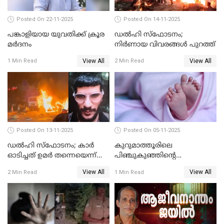
Posted On 22-11-2025
Posted On 14-11-2025
പങ്കാളിയായ യുവതിക്ക് ക്രൂര
ഡല്‍ഹി സ്‌ഫോടനം;
മര്‍ദനം
നിര്‍ണായ വിവരങ്ങള്‍ പുറത്ത്
View All
View All
1 Min Read
2 Min Read
Posted On 13-11-2025
Posted On 05-11-2025
ഡല്‍ഹി സ്‌ഫോടനം; കാര്‍
കുറുമാത്തൂരിലെ
ഓടിച്ചത് ഉമര്‍ തന്നെയെന്ന്
പിഞ്ചുകുഞ്ഞിന്റെ
സ്ഥിരീകരിച്ച് DNA
കൊലപാതകം; അമ്മ
View All
View All
2 Min Read
1 Min Read
പരിശോധനാഫലം
അറസ്റ്റില്‍