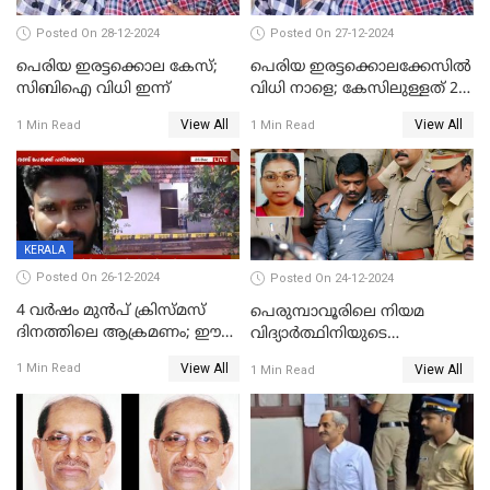
Posted On 28-12-2024
Posted On 27-12-2024
പെരിയ ഇരട്ടക്കൊല കേസ്;
പെരിയ ഇരട്ടക്കൊലക്കേസില്‍
സിബിഐ വിധി ഇന്ന്
വിധി നാളെ; കേസിലുള്ളത് 24
പ്രതികള്‍
View All
View All
1 Min Read
1 Min Read
KERALA
Posted On 26-12-2024
Posted On 24-12-2024
4 വർഷം മുൻപ് ക്രിസ്മസ്
പെരുമ്പാവൂരിലെ നിയമ
ദിനത്തിലെ ആക്രമണം; ഈ
വിദ്യാര്‍ത്ഥിനിയുടെ
ക്രിസ്മസിന് പകരം
കൊലപാതകം ; പ്രതി
View All
1 Min Read
View All
1 Min Read
ചോദിക്കാനെത്തി, 2 പേർ
അമീറുള്‍ ഇസ്ലാമിന്റെ
കുത്തേറ്റു മരിച്ചു
മനോനിലയില്‍ കുഴപ്പമില്ലെന്ന്
റിപ്പോര്‍ട്ട്