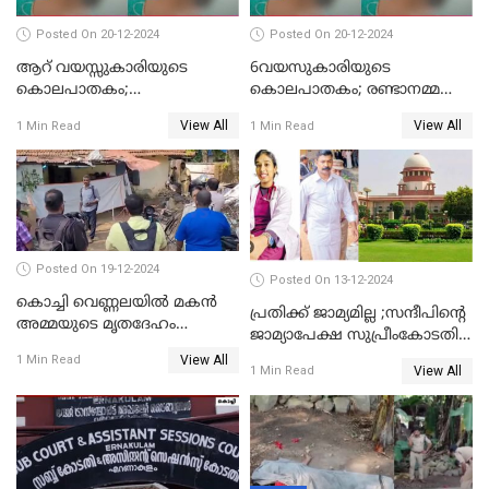
Posted On 20-12-2024
Posted On 20-12-2024
ആറ് വയസ്സുകാരിയുടെ
6വയസുകാരിയുടെ
കൊലപാതകം;
കൊലപാതകം; രണ്ടാനമ്മയെ
ദുർമന്ത്രവാദവുമായി
കോടതിയില്‍ ഹാജരാക്കും
View All
View All
1 Min Read
1 Min Read
ബന്ധമില്ലെന്ന് സ്ഥിരീകരണം
Posted On 19-12-2024
Posted On 13-12-2024
കൊച്ചി വെണ്ണലയില്‍ മകന്‍
പ്രതിക്ക് ജാമ്യമില്ല ;സന്ദീപിന്റെ
അമ്മയുടെ മൃതദേഹം
ജാമ്യാപേക്ഷ സുപ്രീംകോടതി
രഹസ്യമായി കുഴിച്ചുമൂടി
തള്ളി
View All
1 Min Read
View All
1 Min Read