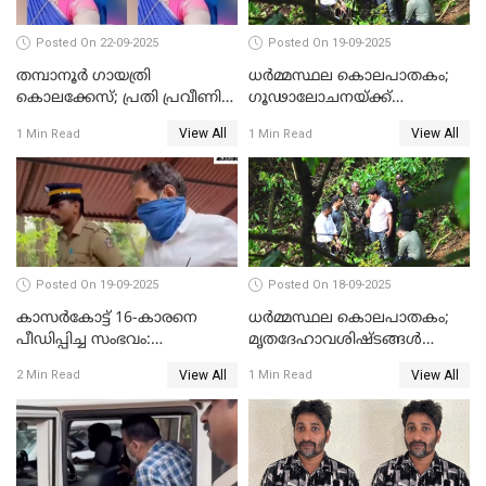
Posted On 22-09-2025
Posted On 19-09-2025
തമ്പാനൂര്‍ ഗായത്രി
ധർമ്മസ്ഥല കൊലപാതകം;
കൊലക്കേസ്; പ്രതി പ്രവീണിന്
ഗൂഢാലോചനയ്ക്ക്
ജീവപര്യന്തം കഠിനതടവും ഒരു
തെളിവുകൾ ഇല്ല
View All
View All
1 Min Read
1 Min Read
ലക്ഷം രൂപ പിഴയും
Posted On 19-09-2025
Posted On 18-09-2025
കാസർകോട്ട് 16-കാരനെ
ധർമ്മസ്ഥല കൊലപാതകം;
പീഡിപ്പിച്ച സംഭവം:
മൃതദേഹാവശിഷ്ടങ്ങൾ
ലക്ഷങ്ങളുടെ സാമ്പത്തിക
കണ്ടെത്താൻ SIT
View All
View All
2 Min Read
1 Min Read
ഇടപാടുകൾ നടന്നതായി
പൊലീസ്