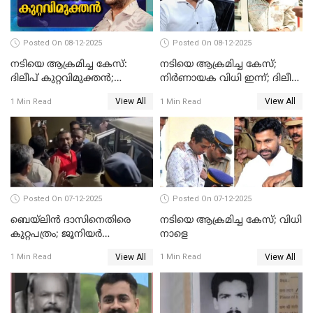
Posted On 08-12-2025
Posted On 08-12-2025
നടിയെ ആക്രമിച്ച കേസ്:
നടിയെ ആക്രമിച്ച കേസ്;
ദിലീപ് കുറ്റവിമുക്തന്‍;
നിർണായക വിധി ഇന്ന്; ദിലീപ്
പള്‍സര്‍ സുനി അടക്കം ആറു
അടക്കം 10 പ്രതികൾ
View All
View All
1 Min Read
1 Min Read
പ്രതികള്‍ കുറ്റക്കാര്‍;
ശിക്ഷവിധി 12 ന്
Posted On 07-12-2025
Posted On 07-12-2025
ബെയ്‌ലിന്‍ ദാസിനെതിരെ
നടിയെ ആക്രമിച്ച കേസ്; വിധി
കുറ്റപത്രം; ജൂനിയർ
നാളെ
അഭിഭാഷക ശ്യാമിലിയെ
View All
View All
1 Min Read
1 Min Read
മർദിച്ച കേസ്