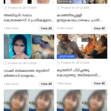
Posted On 23-12-2024
Posted On 21-12-2024
അബ്ദുള്‍ സലാം
കാഞ്ഞിരപ്പള്ളി
കൊലക്കേസ്‌; 6 പ്രതികളുടെ
ഇരട്ടകൊലപാതകം; പ്രതി
ശിക്ഷാവിധി ഇന്ന്‌
ജോർജ് കുര്യന് ഇരട്ട
View All
View All
1 Min Read
10 Min Read
ജീവപര്യന്തം
LATEST NEWS
Posted On 20-12-2024
Posted On 20-12-2024
കുത്തിന് പിടിച്ചങ്ങു
വാക്ക് തര്‍ക്കത്തെ തുടര്‍ന്ന്
കൊടുത്തു; അടിയോടടി;
ഭര്‍ത്താവ് ഭാര്യയെ
നിന്നങ്ങു മേടിച്ചു; ബസില്‍
വെട്ടിക്കൊന്നു
View All
1 Min Read
View All
1 Min Read
ശല്യം ചെയ്തയാളെ 26 തവണ
മുഖത്തടിച്ച് അധ്യാപിക