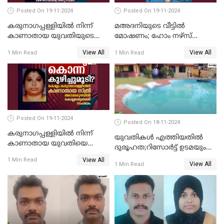
Posted On 19-11-2024
Posted On 19-11-2024
കരുനാഗപ്പള്ളിയില്‍ നിന്ന്
മഅദനിയുടെ വീട്ടിൽ
കാണാതായ യുവതിയുടെ
മോഷണം; ഹോം നഴ്‌സ്
മൃതദേഹം കണ്ടെത്തി
പിടിയിൽ
View All
View All
1 Min Read
1 Min Read
Posted On 19-11-2024
Posted On 18-11-2024
കരുനാഗപ്പള്ളിയില്‍ നിന്ന്
യുവതികള്‍ എത്തിയതിൽ
കാണാതായ യുവതിയെ
ദുരൂഹത;റിസോര്‍ട്ട് ഉടമയും
കൊന്ന് കുഴിച്ചുമൂടിയതായി
മാനേജറും അറസ്റ്റില്‍
View All
1 Min Read
സംശയം
View All
1 Min Read