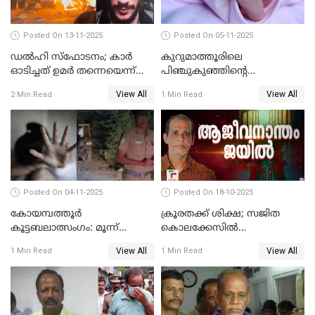
Posted On 13-11-2025
Posted On 05-11-2025
ഡല്‍ഹി സ്‌ഫോടനം; കാര്‍
കുറുമാത്തൂരിലെ
ഓടിച്ചത് ഉമര്‍ തന്നെയെന്ന്
പിഞ്ചുകുഞ്ഞിന്റെ
സ്ഥിരീകരിച്ച് DNA
കൊലപാതകം; അമ്മ
View All
View All
2 Min Read
1 Min Read
പരിശോധനാഫലം
അറസ്റ്റില്‍
Posted On 04-11-2025
Posted On 18-10-2025
കോയമ്പത്തൂർ
ക്രൂരതക്ക് ശിക്ഷ; സജിത
കൂട്ടബലാത്സംഗം: മൂന്ന്
കൊലക്കേസില്‍
പ്രതികൾ അറസ്റ്റിൽ
ചെന്താമരയ്ക്ക്
View All
View All
1 Min Read
1 Min Read
ഇരട്ടജീവപര്യന്തം