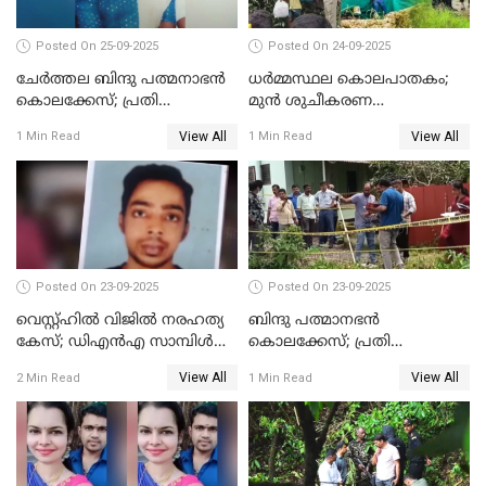
Posted On 25-09-2025
Posted On 24-09-2025
ചേർത്തല ബിന്ദു പത്മനാഭൻ
ധർമ്മസ്ഥല കൊലപാതകം;
കൊലക്കേസ്; പ്രതി
മുൻ ശുചീകരണ
സെബാസ്റ്റ്യന്‍ കുറ്റം സമ്മതിച്ചു
തൊഴിലാളിയുടെ മൊഴി
View All
View All
1 Min Read
1 Min Read
രേഖപ്പെടുത്തും
Posted On 23-09-2025
Posted On 23-09-2025
വെസ്റ്റ്ഹിൽ വിജിൽ നരഹത്യ
ബിന്ദു പത്മാനഭന്‍
കേസ്; ഡിഎൻഎ സാമ്പിൾ
കൊലക്കേസ്; പ്രതി
പരിശോധനയ്ക്ക് അയക്കും
സെബാസ്റ്റ്യന്റെ അറസ്റ്റ്
View All
View All
2 Min Read
1 Min Read
രേഖപ്പെടുത്തി