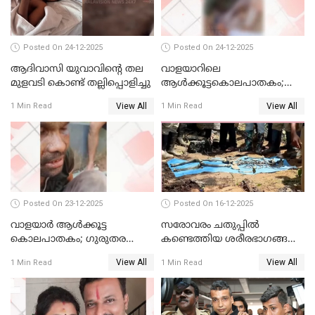
Posted On 24-12-2025
Posted On 24-12-2025
ആദിവാസി യുവാവിന്റെ തല
വാളയാറിലെ
മുളവടി കൊണ്ട് തല്ലിപ്പൊളിച്ചു
ആൾക്കൂട്ടകൊലപാതകം;
പ്രതികളെ കസ്റ്റഡിയില്‍
View All
View All
1 Min Read
1 Min Read
വാങ്ങും
Posted On 23-12-2025
Posted On 16-12-2025
വാളയാർ ആൾക്കൂട്ട
സരോവരം ചതുപ്പിൽ
കൊലപാതകം; ഗുരുതര
കണ്ടെത്തിയ ശരീരഭാഗങ്ങൾ
വകുപ്പുകൾ ചുമത്തി അറസ്റ്റ്
വിജിലിൻ്റേത് തന്നെയെന്ന്
View All
View All
1 Min Read
1 Min Read
ഡി.എൻ.എ പരിശോധനയിൽ
സ്ഥിരീകരണം