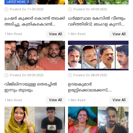
LATEST NEWS
Posted On 11-09-2025
Posted On 09-09-2025
പ്രഷർ കുക്കർ കൊണ്ട് തലക്ക്
ധർമ്മസ്ഥല കേസിൽ വീണ്ടും
അടിച്ചു, കത്രികകൊണ്ട്
വഴിത്തിരിവ്; ബംഗള കുന്നിൽ
കഴുത്തറുത്ത് യുവതിയെ
മൃതദേഹ അവശിഷ്ടങ്ങൾ
View All
View All
1 Min Read
1 Min Read
കൊലപ്പെടുത്തി; 5 പവൻ
കണ്ടെത്തി
സ്വർണ്ണവും ഒരു ലക്ഷം
രൂപയും കാണാതായി
Posted On 09-09-2025
Posted On 08-09-2025
വിജിലിനായുള്ള തെരച്ചിൽ
ഉദയകുമാര്‍
ഇന്നും തുടരും
ഉരുട്ടിക്കൊലക്കേസ്;
വിധിക്കെതിരെ കുടുംബം
View All
View All
1 Min Read
1 Min Read
സുപ്രീംകോടതിയിലേക്ക്