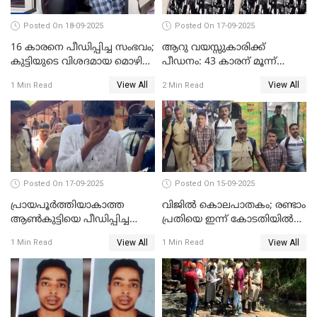
Posted On 18-09-2025
Posted On 17-09-2025
16 കാരനെ പീഡിപ്പിച്ച സംഭവം;
ആറു വയസ്സുകാരിക്ക്
കുട്ടിയുടെ വിശദമായ മൊഴി
പീഡനം: 43 കാരന് മൂന്ന്
രേഖപ്പെടുത്തും
ജീവപര്യന്തവും 3 ലക്ഷം രൂപ
View All
View All
1 Min Read
2 Min Read
പിഴയും ശിക്ഷ
Posted On 17-09-2025
Posted On 15-09-2025
പ്രായപൂർത്തിയാകാത്ത
വിജിൽ കൊലപാതകം; രണ്ടാം
ആൺകുട്ടിയെ പീഡിപ്പിച്ച
പ്രതിയെ ഇന്ന് കോടതിയിൽ
സംഭവം; ഒരാൾ കൂടി
ഹാജരാക്കും
View All
View All
1 Min Read
1 Min Read
അറസ്റ്റിൽ