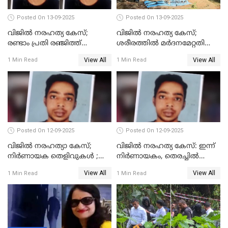
Posted On 13-09-2025
Posted On 13-09-2025
വിജിൽ നരഹത്യ കേസ്;
വിജില്‍ നരഹത്യ കേസ്;
രണ്ടാം പ്രതി രഞ്ജിത്ത്
ശരീരത്തില്‍ മര്‍ദനമേറ്റതിന്റെ
പിടിയിൽ
പാടുകളില്ല,പോസ്റ്റുമോര്‍ട്ടം
View All
View All
1 Min Read
1 Min Read
റിപ്പോർട്ട് പുറത്ത്
Posted On 12-09-2025
Posted On 12-09-2025
വിജിൽ നരഹത്യാ കേസ്;
വിജിൽ നരഹത്യ കേസ്: ഇന്ന്
നിർണായക തെളിവുകൾ ;
നിർണായകം, തെരച്ചിൽ
അസ്ഥിക്ക് പുറമേ പല്ലും,
പുനരാരംഭിച്ചു
View All
View All
1 Min Read
1 Min Read
താടിയെല്ലും ലഭിച്ചു