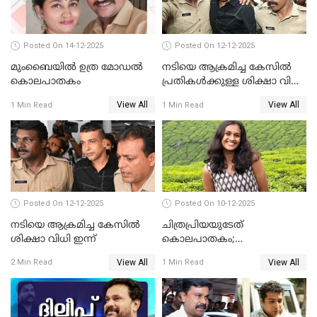
Posted On 14-12-2025
Posted On 12-12-2025
മുംബൈയില്‍ ഉത്ര മോഡല്‍
നടിയെ ആക്രമിച്ച കേസില്‍
കൊലപാതകം
പ്രതികള്‍ക്കുള്ള ശിക്ഷാ വിധി
3.30 ന്
View All
View All
1 Min Read
1 Min Read
Posted On 12-12-2025
Posted On 10-12-2025
നടിയെ ആക്രമിച്ച കേസിൽ
ചിത്രപ്രിയയുടേത്
ശിക്ഷാ വിധി ഇന്ന്
കൊലപാതകം;
ആണ്‍സുഹൃത്ത് കുറ്റം
View All
View All
2 Min Read
1 Min Read
സമ്മതിച്ചെന്ന് പൊലീസ്