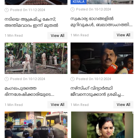
KERALA
Posted On 10-12-2024
Posted On 11-12-2024
സ്വകാര്യ ഭാഗങ്ങളിൽ
നടിയെ ആക്രമിച്ച കേസ്;
മുറിവുകൾ, ബലാത്സംഗത്തിന്
അന്തിമവാദം ഇന്ന് മുതല്‍
ഇരയായെന്ന് പോത്തന്‍ കോട്
View All
1 Min Read
View All
1 Min Read
കൊലപാതകത്തില്‍
പോസ്റ്റ്‌മോർട്ടം റിപ്പോർട്ട്
Posted On 10-12-2024
Posted On 10-12-2024
മംഗലപുരത്തെ
നഴ്‌സിംഗ് വിദ്യാർത്ഥി
ഭിന്നശേഷിക്കാരിയുടെ
ജീവനൊടുക്കാന്‍ ശ്രമിച്ച
കൊലപാതകം; പ്രതിയെന്ന്
സംഭവം;ഹോസ്റ്റൽ വാർഡനെ
View All
View All
1 Min Read
1 Min Read
സംശയിക്കുന്നയാള്‍
മാറ്റിയതായി മൻസൂർ
കസ്റ്റഡിയില്‍
ആശുപത്രി എം.ഡി ഷംസുദ്ദീൻ