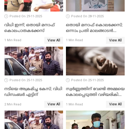
Posted On 29-11-2025
Posted On 28-11-2025
വിധി ഇന്ന്; ഒതായി മനാഫ്
ഒതായി മനാഫ് കൊലക്കേസ്;
കൊലപാതകക്കേസ്
ഒന്നാം പ്രതി മാലങ്ങാടന്‍
ഷെഫീഖ് കുറ്റക്കാരൻ
View All
View All
1 Min Read
1 Min Read
Posted On 25-11-2025
Posted On 25-11-2025
നടിയെ അക്രമിച്ച കേസ്; വിധി
സ്വർണ്ണത്തിന് വേണ്ടി അമ്മയെ
ഡിസംബര്‍ എട്ടിന്
കൊലപ്പെടുത്തി വഴിയരികിൽ
തള്ളി; മകളും കാമുകനും
View All
View All
2 Min Read
1 Min Read
പിടിയിൽ