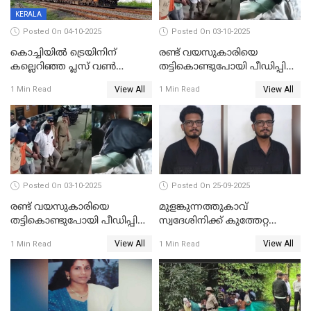
KERALA
Posted On 04-10-2025
Posted On 03-10-2025
കൊച്ചിയില്‍ ട്രെയിനിന്
രണ്ട് വയസുകാരിയെ
കല്ലെറിഞ്ഞ പ്ലസ് വൺ
തട്ടികൊണ്ടുപോയി പീഡിപ്പിച്ച
വിദ്യാർഥികൾ പിടിയിൽ;
കേസ്; പ്രതിക്ക് 65 വർഷം
View All
View All
1 Min Read
1 Min Read
കല്ലേറിൽ അഗ്നിരക്ഷാസേന
തടവ്
ഉദ്യോഗസ്ഥന് പരിക്കേറ്റിരുന്നു
Posted On 03-10-2025
Posted On 25-09-2025
രണ്ട് വയസുകാരിയെ
മുളങ്കുന്നത്തുകാവ്
തട്ടികൊണ്ടുപോയി പീഡിപ്പിച്ച
സ്വദേശിനിക്ക് കുത്തേറ്റ
കേസ് ശിക്ഷവിധി ഇന്ന്
സംഭവം; പ്രതി മാര്‍ട്ടിന്‍
View All
View All
1 Min Read
1 Min Read
ജോസഫ് പിടിയില്‍