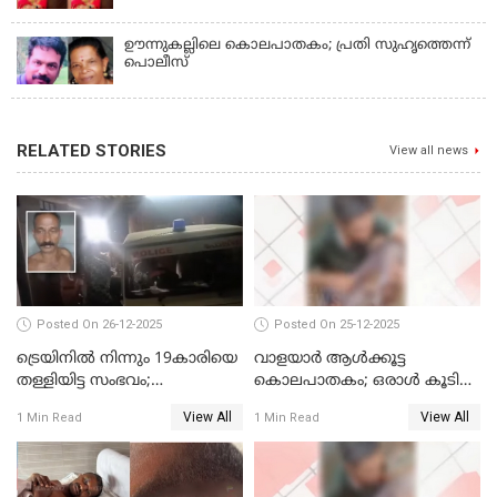
കൊലപ്പെടുത്തി
ഊന്നുകല്ലിലെ കൊലപാതകം; പ്രതി സുഹൃത്തെന്ന്
പൊലീസ്
RELATED STORIES
View all news
Posted On 26-12-2025
Posted On 25-12-2025
ട്രെയിനില്‍ നിന്നും 19കാരിയെ
വാളയാര്‍ ആള്‍ക്കൂട്ട
തള്ളിയിട്ട സംഭവം;
കൊലപാതകം; ഒരാള്‍ കൂടി
കൊച്ചിയിലെ
അറസ്റ്റില്‍
View All
View All
1 Min Read
1 Min Read
ആശുപത്രിയിലേക്ക് മാറ്റി