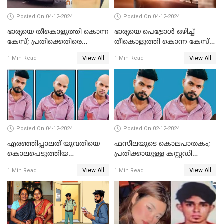
Posted On 04-12-2024
Posted On 04-12-2024
ഭാര്യയെ തീകൊളുത്തി കൊന്ന
ഭാര്യയെ പെട്രോള്‍ ഒഴിച്ച്
കേസ്; പ്രതിക്കെതിരെ
തീകൊളുത്തി കൊന്ന കേസ്‌;
കൊലപാതക കുറ്റവും
ഭര്‍ത്താവിന്റെ അറസ്റ്റ്
View All
View All
1 Min Read
1 Min Read
വധശ്രമ കുറ്റവും ചുമത്തി
രേഖപ്പെടുത്തി
Posted On 04-12-2024
Posted On 02-12-2024
എരഞ്ഞിപ്പാലത് യുവതിയെ
ഫസീലയുടെ കൊലപാതകം;
കൊലപെടുത്തിയ
പ്രതിക്കായുള്ള കസ്റ്റഡി
സംഭവത്തിൽ പ്രതിക്കായുള്ള
അപേക്ഷ ഇന്ന് നൽകും
View All
View All
1 Min Read
1 Min Read
കസ്റ്റഡി അപേക്ഷ ഇന്ന്