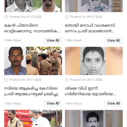
Posted On 01-12-2025
Posted On 29-11-2025
മകൻ പിതാവിനെ
ഒതായി മനാഫ് വധക്കേസ്;
വെട്ടിക്കൊന്നു; സാമ്പത്തിക
ഒന്നാം പ്രതി മാലങ്ങാടൻ
തർക്കം
ഷഫീഖിന് ജീവപര്യന്തം തടവ്,
View All
View All
1 Min Read
1 Min Read
ഒരു ലക്ഷം രൂപ പിഴ
Posted On 29-11-2025
Posted On 29-11-2025
നടിയെ ആക്രമിച്ച കേസിലെ
ശിക്ഷ വിധി ഇന്ന്;
പ്രതി ആത്മഹത്യക്ക് ശ്രമിച്ചു
ഗർഭിണിയായ യുവതിയെ
കൊന്നു കായലിൽ തള്ളിയ
View All
View All
1 Min Read
1 Min Read
കേസ്