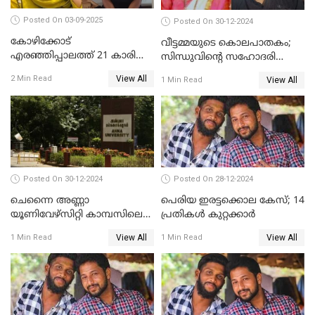
Posted On 03-09-2025
Posted On 30-12-2024
കോഴിക്കോട്
വീട്ടമ്മയുടെ കൊലപാതകം;
എരഞ്ഞിപ്പാലത്ത് 21 കാരി
സിന്ധുവിന്റെ സഹോദരി
ജീവനൊടുക്കിയ സംഭവം:
ഭർത്താവ് പിടിയില്‍
View All
2 Min Read
View All
1 Min Read
കൂടുതൽ അന്വേഷണത്തിന്
പൊലീസ്
Posted On 30-12-2024
Posted On 28-12-2024
ചെന്നൈ അണ്ണാ
പെരിയ ഇരട്ടക്കൊല കേസ്; 14
യൂണിവേഴ്‌സിറ്റി കാമ്പസിലെ
പ്രതികള്‍ കുറ്റക്കാര്‍
ബലാത്സംഗം; ദേശീയ വനിതാ
View All
View All
1 Min Read
1 Min Read
കമ്മീഷന്‍ ഇന്ന്
യൂണിവേഴ്‌സിറ്റിയിലെത്തും