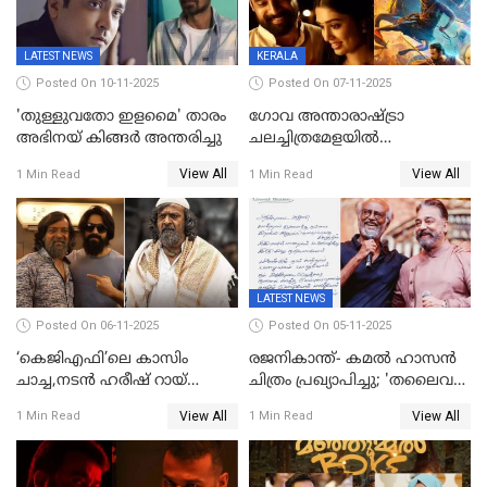
LATEST NEWS
KERALA
Posted On 10-11-2025
Posted On 07-11-2025
'തുള്ളുവതോ ഇളമൈ' താരം
ഗോവ അന്താരാഷ്ട്രാ
അഭിനയ് കിങ്ങർ അന്തരിച്ചു
ചലച്ചിത്രമേളയില്‍
മത്സരവിഭാഗത്തിലേക്ക്
View All
View All
1 Min Read
1 Min Read
മലയാളത്തില്‍നിന്ന്
ഏകചിത്രമായി 'എആര്‍എം';
LATEST NEWS
Posted On 06-11-2025
Posted On 05-11-2025
‘കെജിഎഫി’ലെ കാസിം
രജനികാന്ത്- കമൽ ഹാസൻ
ചാച്ച,നടൻ ഹരീഷ് റായ്
ചിത്രം പ്രഖ്യാപിച്ചു; 'തലൈവർ
അന്തരിച്ചു
173' റിലീസ് 2027 പൊങ്കലിന്
View All
View All
1 Min Read
1 Min Read