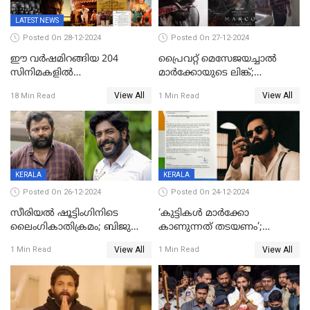
ജോര്‍ജ്
LATEST NEWS
Posted On 28-12-2024
Posted On 27-12-2024
ഈ വർഷമിറങ്ങിയ 204
പ്രൈവറ്റ് മെസേജയച്ചാല്‍
സിനിമകളിൽ
മാർക്കോയുടെ ലിങ്ക്;
നേട്ടമുണ്ടാക്കിയത് വെറും 26
വ്യാജപതിപ്പ് കേസിൽ ആലുവ
View All
View All
18 Min Read
1 Min Read
ചിത്രങ്ങൾ; 2024ൽ സിനിമാ
സ്വദേശി അറസ്റ്റില്‍
വ്യവസായത്തിന് നഷ്ടം 700
കോടി; അഭിനേതാക്കൾ
പ്രതിഫലം കുറയ്ക്കണമെന്നും
നിർമാതാക്കളുടെ സംഘടന
KERALA
KERALA
Posted On 26-12-2024
Posted On 24-12-2024
സീരിയല്‍ ഷൂട്ടിംഗിനിടെ
‘കുട്ടികൾ മാർക്കോ
ലൈംഗികാതിക്രമം; ബിജു
കാണുന്നത് തടയണം’;
സോപാനത്തിനും എസ് പി
തിയറ്ററുകളിൽ
View All
View All
1 Min Read
1 Min Read
ശ്രീകുമാറിനുമെതിരെ കേസ്
മാതാപിതാക്കൾക്കൊപ്പം
കുട്ടികളുമെത്തുന്നു;
മുഖ്യമന്ത്രിക്ക് പരാതി നൽകി
കെപിസിസി അംഗം