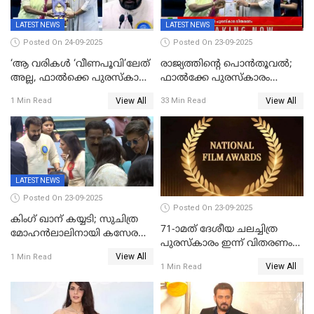
LATEST NEWS
LATEST NEWS
Posted On 24-09-2025
Posted On 23-09-2025
‘ആ വരികള്‍ ‘വീണപൂവി’ലേത്
രാജ്യത്തിന്റെ പൊൻതൂവൽ;
അല്ല, ഫാൽക്കെ പുരസ്‌കാരം
ഫാൽക്കേ പുരസ്കാരം
ഏറ്റുവാങ്ങിക്കൊണ്ട്
ഏറ്റുവാങ്ങി മോഹൻലാൽ,
View All
View All
1 Min Read
33 Min Read
മോഹന്‍ലാല്‍ ഉദ്ധരിച്ച
സിനിമ ആത്മാവിന്റെ
വരികളെ ചൊല്ലി
സ്പന്ദനമെന്ന് ലാൽ;
സാമൂഹികമാധ്യമങ്ങളില്‍
ഉർവശിക്കും വിജയരാഘവനും
ചര്‍ച്ച
ദേശീയ അവാർഡ്
LATEST NEWS
Posted On 23-09-2025
Posted On 23-09-2025
കിംഗ് ഖാന് കയ്യടി; സുചിത്ര
71-ാമത് ദേശീയ ചലച്ചിത്ര
മോഹൻലാലിനായി കസേര
പുരസ്‌കാരം ഇന്ന് വിതരണം
ഒരുക്കിക്കൊടുത്ത് ഷാരുഖ്
View All
ചെയ്യും
1 Min Read
ഖാൻ
View All
1 Min Read