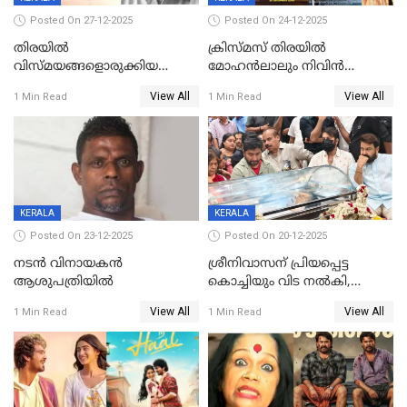
Posted On 27-12-2025
Posted On 24-12-2025
തിരയിൽ
ക്രിസ്മസ് തിരയിൽ
വിസ്മയങ്ങളൊരുക്കിയ
മോഹൻലാലും നിവിൻ
കലാസംവിധായകന്‍, കെ
പോളിയും ഉണ്ണി മുകുന്ദനും
View All
View All
1 Min Read
1 Min Read
ശേഖര്‍ അന്തരിച്ചു
ഷെയ്‌നും; 200 കോടി
മുടക്കിയെത്തുന്ന
വൃഷഭയുൾപ്പെടെ കാണാം
KERALA
KERALA
Posted On 23-12-2025
Posted On 20-12-2025
നടൻ വിനായകൻ
ശ്രീനിവാസന് പ്രിയപ്പെട്ട
ആശുപത്രിയിൽ
കൊച്ചിയും വിട നൽകി,
മൃതദേഹം വസതിയിൽ;
View All
View All
1 Min Read
1 Min Read
സംസ്കാരം നാളെ