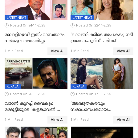
ആവശ്യപ്പെട്ട് മുൻ മിസ് ഇന്ത്യ
LATEST NEWS
LATEST NEWS
Posted On 24-11-2025
Posted On 22-11-2025
ബോളിവുഡ് ഇതിഹാസതാരം
'ലാവണി'ക്കിടെ അപകടം; നടി
ധർമേന്ദ്ര അന്തരിച്ചു
ശ്രദ്ധ കപൂറിന് പരിക്ക്
View All
View All
1 Min Read
1 Min Read
KERALA
KERALA
Posted On 20-11-2025
Posted On 17-11-2025
വരാൻ കുറച്ച് വൈകും;
'അദ്‌ഭുതകരവും
മമ്മൂട്ടിയുടെ 'കളങ്കാവൽ'
സമാധാനപരമായ
റിലീസ് മാറ്റി
ഘട്ടത്തിലാണിപ്പോൾ';
View All
View All
1 Min Read
1 Min Read
വിവാഹമോചിതയായെന്ന് മീര
വാസുദേവൻ