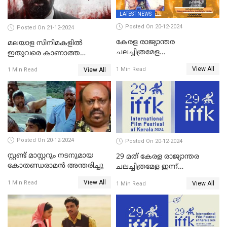
LATEST NEWS
Posted On 20-12-2024
Posted On 21-12-2024
കേരള രാജ്യാന്തര
മലയാള സിനിമകളിൽ
ചലച്ചിത്രമേള
ഇതുവരെ കാണാത്ത
സമാപിച്ചു,സ്പിരിറ്റ് ഓഫ്
വയലൻസുമായി ഉണ്ണി
View All
1 Min Read
View All
1 Min Read
സിനിമ അവാര്‍ഡ്
മുകുന്ദൻ ചിത്രം മാർക്കോ
സംവിധായിക പായല്‍
കപാഡിയയ്ക്ക് സമ്മാനിച്ചു;
ഫെമിനിച്ചി ഫാത്തിമയ്ക്ക്
അഞ്ച് പുരസ്കാരം
Posted On 20-12-2024
Posted On 20-12-2024
സ്റ്റണ്ട് മാസ്റ്ററും നടനുമായ
29 മത് കേരള രാജ്യാന്തര
കോതണ്ഡരാമൻ അന്തരിച്ചു
ചലച്ചിത്രമേള ഇന്ന്
സമാപിക്കും
View All
1 Min Read
View All
1 Min Read