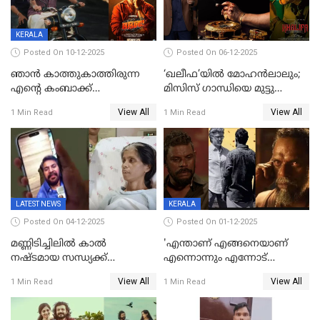
KERALA
Posted On 10-12-2025
Posted On 06-12-2025
ഞാന്‍ കാത്തുകാത്തിരുന്ന
‘ഖലീഫ’യിൽ മോഹൻലാലും;
എന്റെ കംബാക്ക്
മിസിസ് ഗാന്ധിയെ മുട്ടു
മൊമെന്റ്';'ഭ.ഭ. ബ' ട്രെയ്ലര്‍
കുത്തിച്ച മാമ്പറയ്ക്കൽ
View All
View All
1 Min Read
1 Min Read
പുറത്ത്
അഹമ്മദ് അലിയായെത്തും
LATEST NEWS
KERALA
Posted On 04-12-2025
Posted On 01-12-2025
മണ്ണിടിച്ചിലിൽ കാല്‍
'എന്താണ് എങ്ങനെയാണ്
നഷ്ടമായ സന്ധ്യക്ക്
എന്നൊന്നും എന്നോട്
ആശ്വാസമായി മമ്മൂട്ടിയുടെ
ചോദിക്കരുത്',ജയിലര്‍ ടുവില്‍
View All
View All
1 Min Read
1 Min Read
വീഡിയോകോൾ;
താനുമുണ്ടെന്ന് വിനായകൻ
കൃത്രിമക്കാല്‍ നല്‍കാമെന്ന്
താരം, വീട്