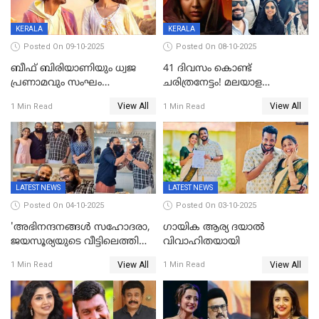
KERALA
KERALA
Posted On 09-10-2025
Posted On 08-10-2025
ബീഫ് ബിരിയാണിയും ധ്വജ
41 ദിവസം കൊണ്ട്
പ്രണാമവും സംഘം
ചരിത്രനേട്ടം! മലയാള
കാവലുണ്ടും വേണ്ട'; ഷെയ്ൻ
സിനിമയിൽ പുതിയ
View All
View All
1 Min Read
1 Min Read
നിഗത്തിന്റെ ഹാൽ
അധ്യായം, വിസ്മയമായി
സിനിമയ്ക്ക്
ലോക 300 കോടി ക്ലബ്ബിൽ
സെൻസർബോർഡിന്റെ
കടുംവെട്ട്
LATEST NEWS
LATEST NEWS
Posted On 04-10-2025
Posted On 03-10-2025
'അഭിനന്ദനങ്ങൾ സഹോദരാ,
ഗായിക ആര്യ ദയാൽ
ജയസൂര്യയുടെ വീട്ടിലെത്തി
വിവാഹിതയായി
ഋഷഭ് ഷെട്ടി; കേക്ക് മുറിച്ച്
View All
View All
1 Min Read
1 Min Read
ആഘോഷം'