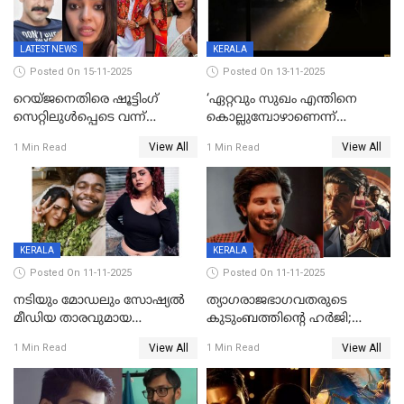
LATEST NEWS
KERALA
Posted On 15-11-2025
Posted On 13-11-2025
റെയ്ജനെതിരെ ഷൂട്ടിംഗ്
‘ഏറ്റവും സുഖം എന്തിനെ
സെറ്റിലുൾപ്പെടെ വന്ന്
കൊല്ലുമ്പോഴാണെന്ന്
യുവതിയുടെ പരാക്രമം;
അറിയാമോ?
View All
View All
1 Min Read
1 Min Read
ബിയര്‍ കുപ്പി തലയ്ക്ക് അടിച്ച്
വില്ലത്തരത്തിന്റെ അങ്ങേയറ്റം;
പൊട്ടിക്കുമെന്ന്
മമ്മൂട്ടി മാജിക്ക്, കളങ്കാവല്‍
ഭീഷണി;അശ്ലീല
ട്രെയിലര്‍ പുറത്ത്
മെസേജുകളും വെളിപ്പെടുത്തി
മൃദുല വിജയ്
KERALA
KERALA
Posted On 11-11-2025
Posted On 11-11-2025
നടിയും മോഡലും സോഷ്യൽ
ത്യാഗരാജഭാഗവതരുടെ
മീഡിയ താരവുമായ
കുടുംബത്തിന്റെ ഹര്‍ജി;
'മസ്താനി' വിവാഹിതയായി,
ദുല്‍ഖര്‍ സല്‍മാന്
View All
View All
1 Min Read
1 Min Read
ഇന്ന്‌ നല്ലൊരു ബിസി ഡേ
ഹൈക്കോടതി നോട്ടീസ്‌
ആയിരുന്നുവെന്ന് നന്ദിത
ശങ്കര