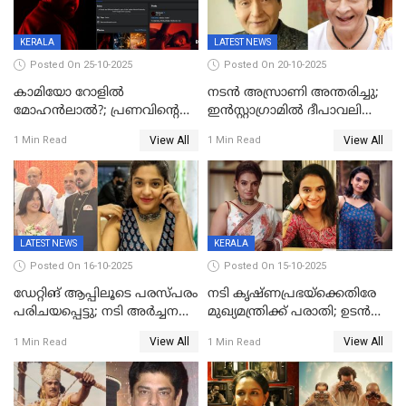
KERALA
LATEST NEWS
Posted On 25-10-2025
Posted On 20-10-2025
കാമിയോ റോളിൽ
നടന്‍ അസ്രാണി അന്തരിച്ചു;
മോഹൻലാൽ?; പ്രണവിന്റെ
ഇന്‍‌സ്റ്റാഗ്രാമില്‍ ദീപാവലി
ചിത്രത്തിന്റെ ട്രെയിലറിന്
ആശംസ നേര്‍ന്ന്
View All
View All
1 Min Read
1 Min Read
പിന്നാലെ ഡിപി; ചർച്ചയായി
മണിക്കൂറുകള്‍ക്കകം
സോഷ്യൽ മീഡിയ ചിത്രങ്ങൾ
വിയോഗം
LATEST NEWS
KERALA
Posted On 16-10-2025
Posted On 15-10-2025
ഡേറ്റിങ് ആപ്പിലൂടെ പരസ്പരം
നടി കൃഷ്ണപ്രഭയ്‌ക്കെതിരേ
പരിചയപ്പെട്ടു; നടി അർച്ചന
മുഖ്യമന്ത്രിക്ക് പരാതി; ഉടൻ
കവി വിവാഹിതയായി
ഇടപെടല്‍ വേണമെന്നും
View All
View All
1 Min Read
1 Min Read
പരാതിയിൽ