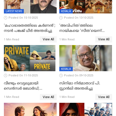
LATEST NEWS
KERALA
Posted On 15-10-2025
Posted On 13-10-2025
'മഹാഭാരതത്തിലെ കർണന്‍';
'അവിഹിത'ത്തിലെ
നടൻ പങ്കജ് ധീർ അന്തരിച്ചു
നായികയെ 'സീത'യെന്ന്
വിളിക്കണ്ട; വെട്ടി സെൻസർ
View All
View All
1 Min Read
1 Min Read
ബോർഡ്
KERALA
Posted On 11-10-2025
Posted On 09-10-2025
വീണ്ടും വെട്ടലുമായി
സിനിമാ നിർമാതാവ് പി.
സെന്‍സര്‍ ബോര്‍ഡ്;
സ്റ്റാൻലി അന്തരിച്ചു
'പ്രൈവറ്റ്' സിനിമയില്‍
View All
View All
1 Min Read
1 Min Read
തിരുത്തല്‍