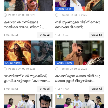
LATEST NEWS
Posted On 03-10-2025
Posted On 03-10-2025
കലാഭവൻ മണിയുടെ
നടി തൃഷയുടെ വീടിന് നേരെ
നായികാ വേഷം നിരസിച്ച
ബോംബ് ഭീഷണി;
നടിയെക്കുറിച്ച് വിനയൻ; "ആ
പരിശോധനയിൽ വ്യാജമെന്ന്
View All
View All
1 Min Read
1 Min Read
നടി ദിവ്യ ഉണ്ണിയല്ലെന്നും
കണ്ടെത്തൽ
സമൂഹമാധ്യമത്തിൽ കുറിപ്പ്
LATEST NEWS
LATEST NEWS
Posted On 02-10-2025
Posted On 30-09-2025
വാങ്ങിയത് വൻ തുകയ്ക്ക്;
കാത്തിരുന്ന മെഗാ നിമിഷം;
ഋഷഭ് ഷെട്ടിയുടെ 'കാന്താര
മെഗാ സ്റ്റാർ റിട്ടേൺസ്;
ചാപ്റ്റർ 1' ഒടിടിയിൽ എവിടെ
7മാസത്തിനു ശേഷം
View All
View All
1 Min Read
1 Min Read
കാണാം
ക്യാമറയ്ക്ക് മുന്നിലേക്ക്