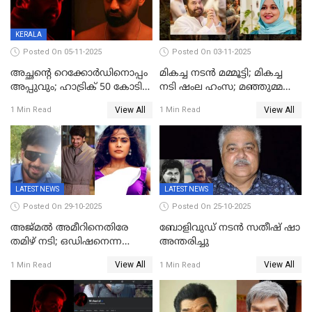
KERALA
Posted On 05-11-2025
Posted On 03-11-2025
അച്ഛന്റെ റെക്കോർഡിനൊപ്പം
മികച്ച നടൻ മമ്മൂട്ടി; മികച്ച
അപ്പുവും; ഹാട്രിക് 50 കോടി
നടി ഷംല ഹംസ; മഞ്ഞുമ്മൽ
നേട്ടവുമായി പ്രണവ്
ബോയ്സ് മികച്ച ചിത്രം
View All
View All
1 Min Read
1 Min Read
മോഹൻലാൽ, 'ഡീയസ്
ഈറേ' കുതിപ്പ്
LATEST NEWS
LATEST NEWS
Posted On 29-10-2025
Posted On 25-10-2025
അജ്മല്‍ അമീറിനെതിരേ
ബോളിവുഡ് നടൻ സതീഷ് ഷാ
തമിഴ് നടി; ഒഡിഷനെന്ന
അന്തരിച്ചു
വ്യാജേന ഹോട്ടല്‍മുറിയിലേക്ക്
View All
View All
1 Min Read
1 Min Read
വിളിച്ചു, മോശം പെരുമാറ്റം