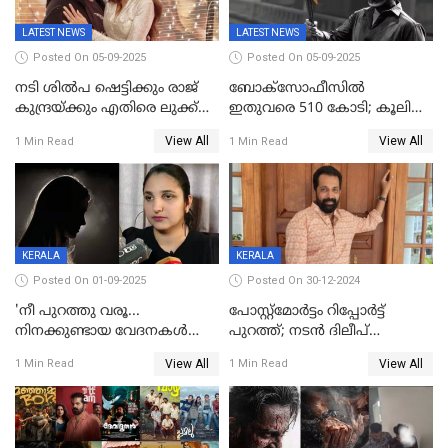
LATEST NEWS
LATEST NEWS
Posted On 05-09-2025
Posted On 05-09-2025
നടി ശിൽപ ഷെട്ടിക്കും രാജ്
ബോക്സോഫീസിൽ
കുന്ദ്രയ്ക്കും എതിരെ ലുക്ക്
ഇതുവരെ 510 കോടി; കൂലി
ഔട്ട് നോട്ടീസ്
ഇനി ഒടിടിയിലേക്ക്, റിലീസ്
View All
View All
1 Min Read
1 Min Read
തീയതി പുറത്ത്
KERALA
KERALA
Posted On 01-09-2025
Posted On 30-12-2024
'നീ പുറത്തു വരൂ...
പോസ്റ്റ്‌മോര്‍ട്ടം റിപ്പോര്‍ട്ട്
നിനക്കുണ്ടായ വേദനകള്‍
പുറത്ത്; നടൻ ദിലീപ്
സധൈര്യം പറയു';
ശങ്കറിന്റെ മരണകാരണം
View All
View All
1 Min Read
1 Min Read
'കരയേണ്ടതും ഒറ്റപ്പെടേണ്ടതും
ആന്തരിക രക്തസ്രാവം
വേട്ടക്കാരനാണ്, വേദനകള്‍
സധൈര്യം പറയു;
പെണ്‍കുട്ടിയോട് റിനി ആര്‍