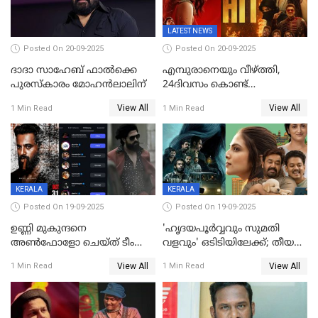
LATEST NEWS
Posted On 20-09-2025
Posted On 20-09-2025
ദാദാ സാഹേബ് ഫാൽക്കെ
എമ്പുരാനെയും വീഴ്ത്തി,
പുരസ്‌കാരം മോഹൻലാലിന്
24ദിവസം കൊണ്ട്
മലയാളത്തിലെ പുത്തൻ
View All
View All
1 Min Read
1 Min Read
ഇൻഡസ്ട്രി ഹിറ്റ്;
റെക്കോർഡുമായി ലോക
KERALA
KERALA
Posted On 19-09-2025
Posted On 19-09-2025
ഉണ്ണി മുകുന്ദനെ
'ഹൃദയപൂര്‍വ്വവും സുമതി
അൺഫോളോ ചെയ്ത് ടീം
വളവും' ഒടിടിയിലേക്ക്; തീയതി
മാർക്കോ; ലോർഡ്
പുറത്ത്
View All
View All
1 Min Read
1 Min Read
മാർക്കോയിൽ യാഷ്,
പൃഥ്വിരാജ്,
മമ്മുട്ടി,മോഹൻലാൽ..ചർച്ചകളുമായി
സൈബർലോകവും