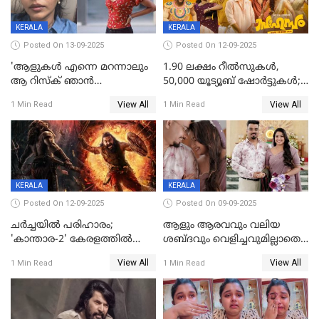
KERALA
KERALA
Posted On 13-09-2025
Posted On 12-09-2025
'ആളുകള്‍ എന്നെ മറന്നാലും
1.90 ലക്ഷം റീല്‍സുകള്‍,
ആ റിസ്ക് ഞാൻ
50,000 യൂട്യൂബ് ഷോര്‍ട്ടുകള്‍;
ഏറ്റെടുക്കുന്നു'; അപകടം
ആടിയും പാടിയും ആഗോള
View All
View All
1 Min Read
1 Min Read
മനസിലായി, കടുത്ത
ഹിറ്റായി ഓണം മൂഡ് ഗാനം
തീരുമാനവുമായി ഐശ്വര്യ
ലക്ഷ്മി
KERALA
KERALA
Posted On 12-09-2025
Posted On 09-09-2025
ചർച്ചയിൽ പരിഹാരം;
ആളും ആരവവും വലിയ
'കാന്താര-2' കേരളത്തിൽ
ശബ്ദവും വെളിച്ചവുമില്ലാതെ
പ്രദർശിപ്പിക്കുമെന്ന്
അതങ്ങ് നിർവഹിച്ചു;
View All
View All
1 Min Read
1 Min Read
ഫിയോക്ക്
വിവാഹിതയായെന്ന്‌ നടി ​
ഗ്രേസ് ആന്റണി