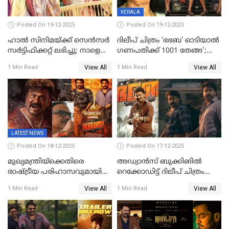
KERALA
Posted On 19-12-2025
Posted On 19-12-2025
ഹാല്‍ സിനിമയ്ക്ക് സെന്‍സര്‍
ദിലീപ് ചിത്രം ‘ഭഭബ’ ഓടിയാൽ
സര്‍ട്ടിഫിക്കറ്റ് ലഭിച്ചു; നാളെ
ഗണപതിക്ക് 1001 തേങ്ങ';
ട്രെയ്ലര്‍ പുറത്ത് വിടും
കലാമണ്ഡലം സത്യഭാമ
View All
View All
1 Min Read
1 Min Read
LATEST NEWS
Posted On 18-12-2025
Posted On 17-12-2025
മുഖ്യമന്ത്രിയ്ക്കെതിരെ
അഡ്വാൻസ് ബുക്കിങിൽ
രാഷ്ട്രീയ പരിഹാസവുമായി
റെക്കോഡിട്ട് ദിലീപ് ചിത്രം
ഭഭബ
‘ഭഭബ';ബുക്ക് മൈഷോയില്‍
View All
View All
1 Min Read
1 Min Read
റെക്കോർഡ് വിൽപ്പന;
മണിക്കൂറില്‍ വിറ്റത്
1000ത്തിന് മുകളിൽ ടിക്കറ്റ്