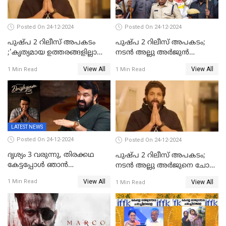
Posted On 24-12-2024
Posted On 24-12-2024
പുഷ്‌പ 2 റിലീസ് അപകടം
പുഷ്പ 2 റിലീസ് അപകടം;
;'കൃത്യമായ ഉത്തരങ്ങളില്ലാതെ
നടന്‍ അല്ലു അര്‍ജുൻ
അല്ലു അർജുൻ'
അന്വേഷണ സംഘത്തിന്
View All
View All
1 Min Read
1 Min Read
മുന്നിൽ ഹാജരായി
LATEST NEWS
Posted On 24-12-2024
Posted On 24-12-2024
ദൃശ്യം 3 വരുന്നു, തിരക്കഥ
പുഷ്പ 2 റിലീസ് അപകടം;
കേട്ടപ്പോള്‍ ഞാന്‍
നടന്‍ അല്ലു അര്‍ജുനെ ചോദ്യം
ഞെട്ടിപ്പോയി,അഭിമുഖത്തിൽ
ചെയ്യും
View All
1 Min Read
View All
1 Min Read
സ്ഥിരീകരിച്ച് മോഹൻലാൽ