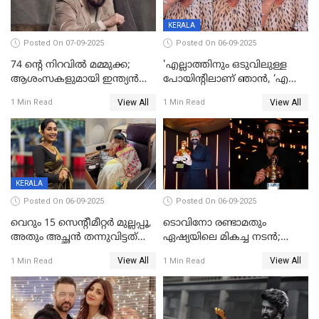
KERALA
Posted On 07-09-2025
Posted On 06-09-2025
74 ന്റെ നിറവിൽ മമ്മുക്ക;
'എല്ലാത്തിനും ഒടുവിലുള്ള
ആശംസകളുമായി ഇന്ത്യൻ
പോയിന്റിലാണ് ഞാൻ, ‘എന്‍റെ
സിനിമാ ലോകം
ചങ്ക് പൊട്ടിപ്പോവുക,
View All
View All
1 Min Read
1 Min Read
സ്നേഹിച്ചയാള്‍ തന്നെ
വഞ്ചിച്ചുപോയി’, ലൈവ്
വിഡിയോയിൽ
പൊട്ടിക്കരഞ്ഞ് നടി
KERALA
Posted On 06-09-2025
Posted On 06-09-2025
വെറും 15 സെന്റീമീറ്റര്‍ മുല്ലപ്പൂ,
ടൊവിനോ രണ്ടാമതും
അതും അച്ഛൻ തന്നുവിട്ടത്
ഏഷ്യയിലെ മികച്ച നടന്‍;
കൈവശം വച്ചതിന് ഒരു
2025ലെ സെപ്റ്റിമിയസ്
View All
View All
1 Min Read
1 Min Read
ലക്ഷം രൂപ പിഴ; നവ്യ
പുരസ്‌കാരം
28ദിവസത്തിനകം പിഴ
അടയ്ക്കണം