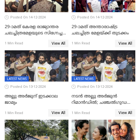
Posted On 14-12-2024
Posted On 14-12-2024
29-ാമത് കേരള രാജ്യാന്തര
29-ാമത് അന്താരാഷ്‌ട്ര
ചലച്ചിത്രമേളയുടെ സിഗ്നേച്ചർ
ചലച്ചിത്ര മേളയ്‌ക്ക് തുടക്കം
ഫിലിം 'സ്വപ്നായനം'
View All
View All
1 Min Read
1 Min Read
LATEST NEWS
LATEST NEWS
Posted On 13-12-2024
Posted On 13-12-2024
അല്ലു അർജുന് ഇടക്കാല
നടൻ അല്ലു അർജുൻ
ജാമ്യം
റിമാൻഡിൽ; ചഞ്ചൽഗുഡ
ജയിലിലേക്ക്
View All
View All
1 Min Read
1 Min Read