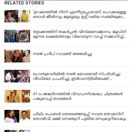
RELATED STORIES
'ഉറക്കത്തിൽ നിന്ന് എണീറ്റപ്പോഴാണ്, പൊക്കമുള്ള
ഒരാൾ ജീൻസും ജുബ്ബയും ഇട്ട് വലിയ സഞ്ചിയുമായി
നടന്നങ്ങു പോകുന്നത് കണ്ടത്; ചോദിച്ചപ്പോൾ
മരിച്ചുപോയെന്ന് പറഞ്ഞു; ആത്മാക്കളെ കണ്ടിട്ടു
ഉണ്ടെന്ന് നടി ലെന
തുടക്കത്തിന് തകർപ്പൻ വിസ്മയസമ്മാനം; ജൂഡിന്
മൂന്നര ലക്ഷത്തോളം വിലവരുന്ന വാച്ച് സമ്മാനിച്ച്
സുചിത്ര
KERALA
നടൻ പ്രദീപ് റാവത്ത് അന്തരിച്ചു
LATEST NEWS
പൊതുവേദിയില്‍ നടന്‍ മോശമായി സ്പര്‍ശിച്ചു;
വീഡിയോ പ്രചരിച്ചു; ഇന്‍ഡസ്ട്രിയിലേക്ക്
ഇനിയില്ലെന്ന് നടി
KERALA
47-ാം ജന്മദിനത്തിൽ വിവാഹനിശ്ചയം; ചിത്രങ്ങള്‍
പങ്കുവെച്ച് താരങ്ങൾ
KERALA
ഫിലിം ചേംബർ തെരഞ്ഞെടുപ്പ്: സാന്ദ്ര തോമസിന്
തോൽവി; മമ്മി സെഞ്ച്വറി പുതിയ സെക്രട്ടറിയാകും
KERALA