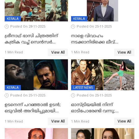
നിര്‍മിക്കുന്നതിനുള്ള
ഇടപെടലും നടത്തും
KERALA
KERALA
Posted On 28-11-2025
Posted On 25-11-2025
ശ്രീനാഥ് ഭാസി ചിത്രത്തിന്
നാളെ വിവാഹം
കത്രിക വച്ച് സെൻസർ
നടക്കാനിരിക്കെ ലീവ്
ബോർഡ്, 'എട്ട് സീനുകൾ
നൽകിയില്ല; എസ്ഐആർ
View All
View All
1 Min Read
1 Min Read
മാറ്റണം';പൊങ്കാല റിലീസ് മാറ്റി
സൂപ്പർവൈസർ
ജീവനൊടുക്കി
KERALA
LATEST NEWS
Posted On 25-11-2025
Posted On 25-11-2025
ഉടനെന്ന് പറഞ്ഞാൽ ഉടൻ;
ഓസ്ട്രിയയിൽ നിന്ന്
ഒടുവിൽ അറിയിപ്പുമായി
ഓടിപോരേണ്ടി വന്നു;
മമ്മൂട്ടി, കളങ്കാവൽ പുതിയ
വൈകാരികമായും
View All
View All
1 Min Read
1 Min Read
റിലീസ് തീയതി പുറത്ത്
ശാരീരികമായും ഉപദ്രവിച്ചു;
ഭർത്താവിനെതിരെ 50 കോടി
രൂപ നഷ്ടപരിഹാരം