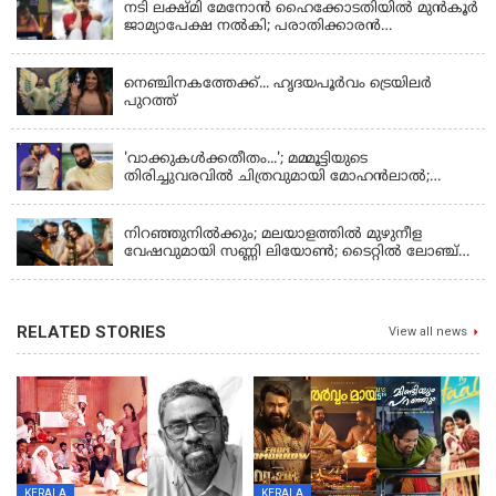
നടി ലക്ഷ്മി മേനോൻ ഹൈക്കോടതിയിൽ മുൻ‌കൂർ
ജാമ്യാപേക്ഷ നൽകി; പരാതിക്കാരൻ
ലൈംഗീകമായി അധിക്ഷേപിച്ചെന്നും നടി
LATEST NEWS
നെഞ്ചിനകത്തേക്ക്... ഹൃദയപൂര്‍വം ട്രെയിലര്‍
പുറത്ത്
LATEST NEWS
'വാക്കുകള്‍ക്കതീതം...'; മമ്മൂട്ടിയുടെ
തിരിച്ചുവരവില്‍ ചിത്രവുമായി മോഹന്‍ലാല്‍;
ഇച്ചാക്കയ്ക്ക് ലാലുവിന്റെ സ്‌നേഹചുംബനം
KERALA
നിറഞ്ഞുനിൽക്കും; മലയാളത്തിൽ മുഴുനീള
വേഷവുമായി സണ്ണി ലിയോൺ; ടൈറ്റിൽ ലോഞ്ച്
നടന്നു
RELATED STORIES
View all news
KERALA
KERALA