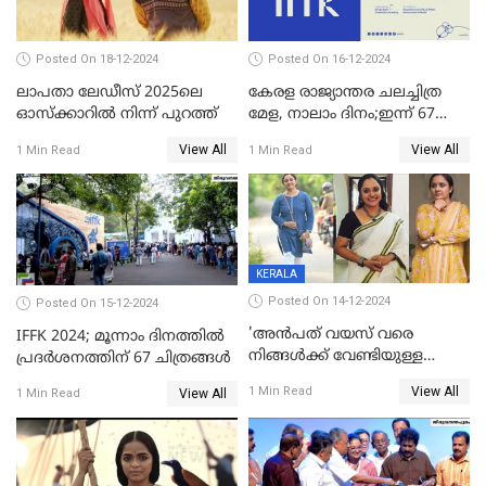
Posted On 18-12-2024
Posted On 16-12-2024
ലാപതാ ലേഡീസ് 2025ലെ
കേരള രാജ്യാന്തര ചലച്ചിത്ര
ഓസ്‌ക്കാറില്‍ നിന്ന് പുറത്ത്
മേള, നാലാം ദിനം;ഇന്ന് 67
ചിത്രങ്ങൾ പ്രദർശിപ്പിക്കും
View All
View All
1 Min Read
1 Min Read
KERALA
Posted On 14-12-2024
Posted On 15-12-2024
'അന്‍പത് വയസ് വരെ
IFFK 2024; മൂന്നാം ദിനത്തില്‍
നിങ്ങള്‍ക്ക് വേണ്ടിയുള്ള
പ്രദര്‍ശനത്തിന് 67 ചിത്രങ്ങള്‍
ജീവിതമായിരുന്നു'; ഇനി ഒരു
View All
1 Min Read
View All
1 Min Read
കൂട്ട് ആവശ്യമുണ്ട്; കല്യാണം
കഴിക്കാമെന്ന് തോന്നി
തുടങ്ങിയിട്ടുണ്ടെന്ന് നിഷ
സാരംഗ്