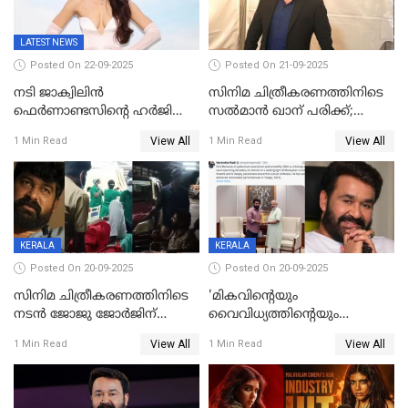
LATEST NEWS
Posted On 22-09-2025
Posted On 21-09-2025
നടി ജാക്വിലിന്‍
സിനിമ ചിത്രീകരണത്തിനിടെ
ഫെര്‍ണാണ്ടസിന്റെ ഹര്‍ജി
സൽമാൻ ഖാന് പരിക്ക്;
സുപ്രീം കോടതി തള്ളി
ചികിത്സയിൽ;
View All
View All
1 Min Read
1 Min Read
മുംബൈയിലേക്ക് മടങ്ങി
KERALA
KERALA
Posted On 20-09-2025
Posted On 20-09-2025
സിനിമ ചിത്രീകരണത്തിനിടെ
'മികവിന്റെയും
നടൻ ജോജു ജോർജിന്
വൈവിധ്യത്തിന്റെയും
അപകടം;നടൻ ദീപക്
പ്രതീകം'; മോഹൻലാലിനെ
View All
View All
1 Min Read
1 Min Read
പറമ്പോലും ഈ സമയം
അഭിനന്ദിച്ച് പ്രധാനമന്ത്രി
ജീപ്പിൽ