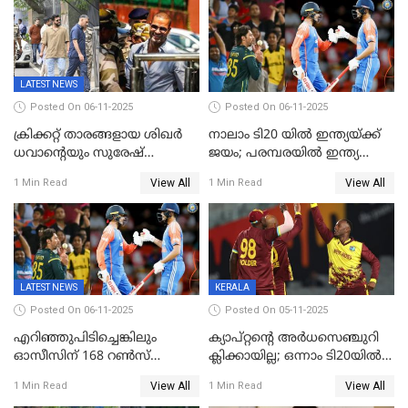
LATEST NEWS
Posted On 06-11-2025
Posted On 06-11-2025
ക്രിക്കറ്റ് താരങ്ങളായ ശിഖർ
നാലാം ടി20 യില്‍ ഇന്ത്യയ്ക്ക്
ധവാന്‍റെയും സുരേഷ്
ജയം; പരമ്പരയിൽ ഇന്ത്യ
റെയ്നയുടെയും സ്വത്ത്
മുന്നിൽ
View All
View All
1 Min Read
1 Min Read
കണ്ടുകെട്ടി
LATEST NEWS
KERALA
Posted On 06-11-2025
Posted On 05-11-2025
എറിഞ്ഞുപിടിച്ചെങ്കിലും
ക്യാപ്റ്റന്റെ അർധസെഞ്ചുറി
ഓസീസിന് 168 റൺസ്
ക്ലിക്കായില്ല; ഒന്നാം ടി20യിൽ
വിജയലക്ഷ്യം നൽകി ഇന്ത്യ
ന‍്യൂസിലൻഡിനെതിരേ
View All
View All
1 Min Read
1 Min Read
വിൻഡീസിന് ജയം