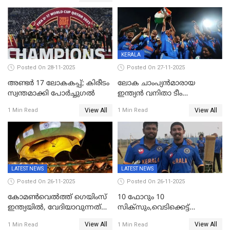
KERALA
Posted On 28-11-2025
Posted On 27-11-2025
അണ്ടര്‍ 17 ലോകകപ്പ്; കിരീടം
ലോക ചാംപ്യൻമാരായ
സ്വന്തമാക്കി പോര്‍ച്ചുഗല്‍
ഇന്ത്യൻ വനിതാ ടീം
കേരളത്തിൽ കളിക്കും; 3 ടി20
View All
View All
1 Min Read
1 Min Read
മത്സരങ്ങൾ ​ഗ്രീൻഫീൽഡിൽ
LATEST NEWS
LATEST NEWS
Posted On 26-11-2025
Posted On 26-11-2025
കോമൺവെൽത്ത് ഗെയിംസ്
10 ഫോറും 10
ഇന്ത്യയിൽ, വേദിയാവുന്നത്
സിക്‌സും,വെടിക്കെട്ട്
അഹമ്മദാബാദ്
സെഞ്ചുറിയുമായി രോഹന്‍,
View All
View All
1 Min Read
1 Min Read
അര്‍ധ സെഞ്ചുറിയുമായി