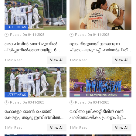
LATEST NEWS
Posted On 04-11-2025
Posted On 04-11-2025
മൊഹ്സിൻ ഖാന് മുന്നിൽ
ട്രോഫിയുമായി ഉറങ്ങുന്ന
പിടിച്ചുനിൽക്കാനായില്ല, 6
ചിത്രം പങ്കുവച്ച് ഹര്‍മന്‍പ്രീത്
വിക്കറ്റ്, കര്‍ണാടകക്കെതിരെ
കൗര്‍
View All
View All
1 Min Read
1 Min Read
കേരളത്തിന് ഇന്നിംഗ്സ്
തോല്‍വി
LATEST NEWS
Posted On 03-11-2025
Posted On 03-11-2025
ഫോളോ ഓൺ ചെയ്ത്
വനിതാ ക്രിക്കറ്റ് ടീമിന് വൻ
കേരളം, ആദ്യ ഇന്നിങ്സിൽ
പാരിതോഷികം പ്രഖ്യാപിച്ച്
238 റൺസിന് പുറത്ത്,
BCCI
View All
View All
1 Min Read
1 Min Read
രഞ്ജിയിൽ കർണാടകയ്ക്ക്