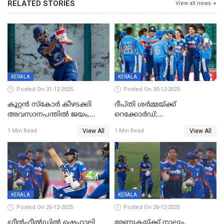
RELATED STORIES
View all news
KERALA
KERALA
Posted On 31-12-2025
Posted On 30-12-2025
കൂറ്റൻ സ്കോർ കീഴടക്കി
ദീപ്തി ശർമ്മയ്ക്ക്
അവസാനപന്തിൽ ജയം,
റെക്കോർഡ്;
കേരളത്തിന് ഹാപ്പി ന്യൂഇയർ
ശ്രീലങ്കയ്ക്കെതിരായ വനിതാ
View All
View All
1 Min Read
1 Min Read
ടി20 പരമ്പര തൂത്തുവാരി
ഇന്ത്യ
KERALA
KERALA
Posted On 26-12-2025
Posted On 26-12-2025
ഗ്രീന്‍ഫീല്‍ഡില്‍ ഷെഫാലി
രേണുകയ്ക്ക് നാലും,