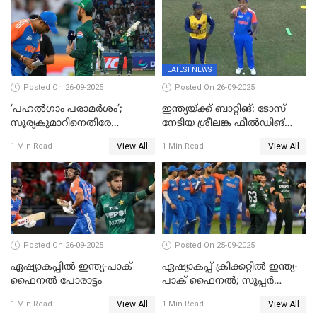
LATEST NEWS
Posted On 26-09-2025
Posted On 26-09-2025
‘പഹൽഗാം പരാമർശം’;
ഇന്ത്യയ്ക്ക് ബാറ്റിങ്: ടോസ്
സൂര്യകുമാറിനെതിരേ
നേടിയ ശ്രീലങ്ക ഫീൽഡിങ്
ഐസിസി നടപടി, പാക് താരം
തെരഞ്ഞെടുത്തു
View All
View All
1 Min Read
1 Min Read
ഹാരിസ് റൗഫിനും പിഴ ശിക്ഷ
Posted On 26-09-2025
Posted On 25-09-2025
ഏഷ്യാകപ്പില്‍ ഇന്ത്യ-പാക്
ഏഷ്യാകപ്പ് ക്രിക്കറ്റിൽ ഇന്ത്യ-
ഫൈനല്‍ പോരാട്ടം
പാക് ഫൈനല്‍; സൂപ്പർ
ഫോറിൽ ബംഗ്ലാദേശിനെ
View All
View All
1 Min Read
1 Min Read
തോൽപിച്ച് പാകിസ്ഥാൻ