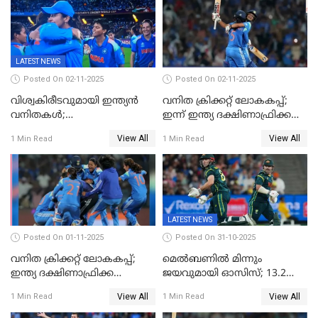
കൂറ്റൻ ലീഡ്
LATEST NEWS
Posted On 02-11-2025
Posted On 02-11-2025
വിശ്വകിരീടവുമായി ഇന്ത്യൻ
വനിത ക്രിക്കറ്റ് ലോകകപ്പ്;
വനിതകൾ;
ഇന്ന് ഇന്ത്യ ദക്ഷിണാഫ്രിക്ക
ദക്ഷിണാഫ്രിക്കയെ വീഴ്ത്തി
പോരാട്ടം
View All
View All
1 Min Read
1 Min Read
ഇന്ത്യയ്ക്ക് വനിതാ ക്രിക്കറ്റ്
ലോകകപ്പ്
LATEST NEWS
Posted On 01-11-2025
Posted On 31-10-2025
വനിത ക്രിക്കറ്റ് ലോകകപ്പ്;
മെൽബണിൽ മിന്നും
ഇന്ത്യ ദക്ഷിണാഫ്രിക്ക
ജയവുമായി ഓസിസ്; 13.2
പോരാട്ടം
ഓവറിൽ കളി തീർത്തു;
View All
View All
1 Min Read
1 Min Read
പരമ്പരയിൽ ലീഡ്