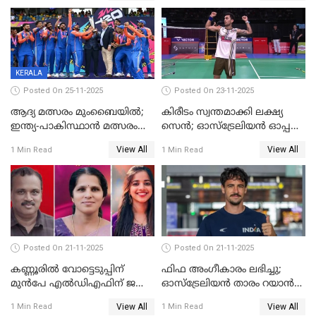
സഞ്ജു; ഒഡിഷയെ 10
വിക്കറ്റിന് തകര്‍ത്ത് കേരളം
KERALA
Posted On 25-11-2025
Posted On 23-11-2025
ആദ്യ മത്സരം മുംബൈയിൽ;
കിരീടം സ്വന്തമാക്കി ലക്ഷ്യ
ഇന്ത്യ-പാകിസ്ഥാൻ മത്സരം
സെന്‍; ഓസ്ട്രേലിയന്‍ ഓപ്പണ്‍
ഫെബ്രുവരി 15ന്; ടി20
ബാഡ്മിൻ്റൺ
View All
View All
1 Min Read
1 Min Read
ലോകകപ്പിന്‍റെ മത്സരക്രമം
പ്രഖ്യാപിച്ചു
Posted On 21-11-2025
Posted On 21-11-2025
കണ്ണൂരിൽ വോട്ടെടുപ്പിന്
ഫിഫ അംഗീകാരം ലഭിച്ചു;
മുൻപേ എൽഡിഎഫിന് ജയം;
ഓസ്‌ട്രേലിയന്‍ താരം റയാന്‍
മലപ്പട്ടത്തും ആന്തൂരും എതിർ
വില്ല്യംസിന് ഇനി
View All
View All
1 Min Read
1 Min Read
സ്ഥാനാർഥികളില്ല
നീലക്കുപ്പായത്തില്‍ കളിക്കാം