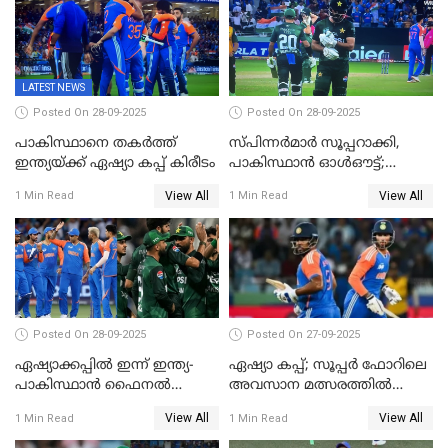
LATEST NEWS
Posted On 28-09-2025
Posted On 28-09-2025
പാകിസ്ഥാനെ തകർത്ത്
സ്പിന്നർമാർ സൂപ്പറാക്കി,
ഇന്ത്യയ്ക്ക് ഏഷ്യാ കപ്പ് കിരീടം
പാകിസ്ഥാൻ ഓൾഔട്ട്;
ഇന്ത്യക്ക് 147 റൺസ്
View All
View All
1 Min Read
1 Min Read
വിജയലക്ഷ്യം, കുൽദീപിന് 4
വിക്കറ്റ്
Posted On 28-09-2025
Posted On 27-09-2025
ഏഷ്യാക്കപ്പില്‍ ഇന്ന് ഇന്ത്യ-
ഏഷ്യാ കപ്പ്; സൂപ്പർ ഫോറിലെ
പാകിസ്ഥാന്‍ ഫൈനല്‍
അവസാന മത്സരത്തിൽ
പോരാട്ടം
ഇന്ത്യയ്ക്ക് ജയം
View All
View All
1 Min Read
1 Min Read