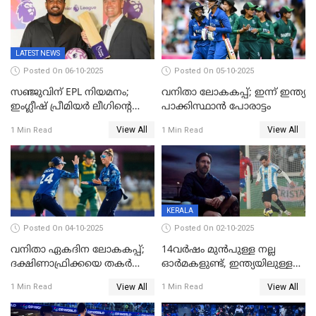
റെക്കോര്‍ഡ് തകര്‍ത്ത് സ്മൃതി
LATEST NEWS
Posted On 06-10-2025
Posted On 05-10-2025
സഞ്ജുവിന് EPL നിയമനം;
വനിതാ ലോകകപ്പ്; ഇന്ന് ഇന്ത്യ
ഇംഗ്ലീഷ് പ്രീമിയര്‍ ലീഗിന്‍റെ
പാക്കിസ്ഥാന്‍ പോരാട്ടം
ഇന്ത്യയിലെ ബ്രാന്‍ഡ്
View All
View All
1 Min Read
1 Min Read
അംബാസഡര്‍
KERALA
Posted On 04-10-2025
Posted On 02-10-2025
വനിതാ ഏകദിന ലോകകപ്പ്;
14വർഷം മുൻപുള്ള നല്ല
ദക്ഷിണാഫ്രിക്കയെ തകർത്ത്
ഓർമകളുണ്ട്, ഇന്ത്യയിലുള്ള
ഇംഗ്ലണ്ട്
അവരെ കാണാൻ
View All
View All
1 Min Read
1 Min Read
കാത്തിരിക്കുന്നു; വരവ്
സ്ഥിരീകരിച്ച് മെസി