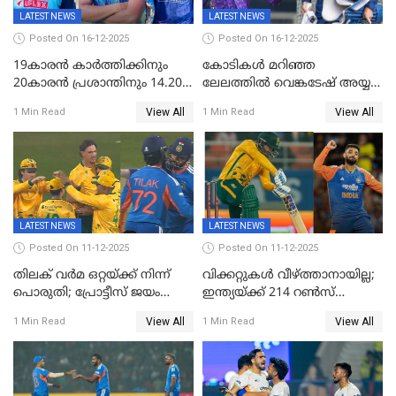
LATEST NEWS
LATEST NEWS
Posted On 16-12-2025
Posted On 16-12-2025
19കാരൻ കാർത്തിക്കിനും
കോടികൾ മറിഞ്ഞ
20കാരൻ പ്രശാന്തിനും 14.20
ലേലത്തിൽ വെങ്കടേഷ് അയ്യര്‍
കോടി; കശ്മീരി താരം 8.40
റോയല്‍ ചലഞ്ചേഴ്‌സ്
View All
View All
1 Min Read
1 Min Read
കോടിക്ക് ഡൽഹിയിൽ;
ബംഗളൂരുവില്‍; ക്വിന്റണ്‍ ഡി
മലയാളി താരം വിഘ്നേഷ്
കോക്ക് മുംബൈ
പുത്തുർ രാജസ്ഥാനിൽ
ഇന്ത്യന്‍സില്‍; 25കോടിക്ക്
കാമറൂൺ ഗ്രീൻ
കൊൽക്കത്തയിൽ
LATEST NEWS
LATEST NEWS
Posted On 11-12-2025
Posted On 11-12-2025
തിലക് വർമ ഒറ്റയ്ക്ക് നിന്ന്
വിക്കറ്റുകൾ വീഴ്ത്താനായില്ല;
പൊരുതി; പ്രോട്ടീസ് ജയം
ഇന്ത്യയ്ക്ക് 214 റൺസ്
പിടിച്ചെടുത്തു
വിജയലക്ഷ്യം; ക്വിന്റൻ
View All
View All
1 Min Read
1 Min Read
ഡികോക്ക് കസറി