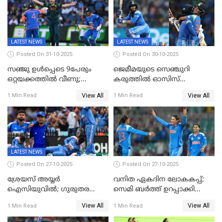
LATEST NEWS
LATEST NEWS
Posted On 31-10-2025
Posted On 30-10-2025
സഞ്ജു ഉൾപ്പെടെ 9പേരും
ജെമീമയുടെ സെഞ്ചുറി
ഒറ്റയക്കത്തിൽ വീണു;
കരുത്തിൽ ഓസിസ്
രണ്ടക്കം കടന്നത്അഭിഷേകും
റെക്കോർഡ് സ്കോർ
View All
View All
1 Min Read
1 Min Read
ഹര്‍ഷിതും മാത്രം;
തകർന്നു; അഞ്ച് വിക്കറ്റ്
മെല്‍ബണില്‍
ജയവുമായി ഇന്ത്യൻ
ഇന്ത്യയ്‌ക്കെതിരെ ഓസീസ്
വനിതകൾ ലോകകപ്പ്
ലക്ഷ്യം 126 റണ്‍സ്
കലാശപ്പോരിന്
LATEST NEWS
Posted On 27-10-2025
Posted On 27-10-2025
ശ്രേയസ് അയ്യര്‍
വനിത ഏകദിന ലോകകപ്പ്;
ഐസിയുവില്‍; ഗുരുതര
സെമി ബര്‍ത്ത് ഉറപ്പാക്കി
പരിക്ക്
ഇന്ത്യന്‍ വനിതകള്‍
View All
View All
1 Min Read
1 Min Read