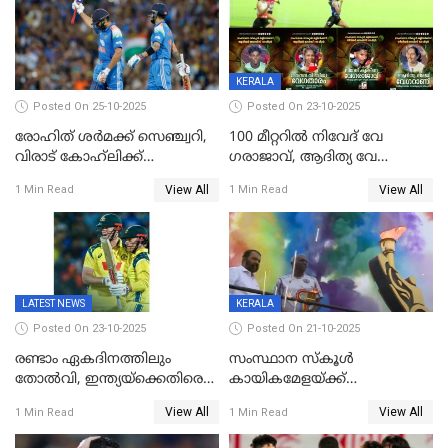
KERALA
Posted On 25-10-2025
Posted On 23-10-2025
രോഹിത് ശർമക്ക് സെഞ്ച്വറി,
100 മീറ്ററിൽ നിവേദ് വേ​
വിരാട് കോഹ്‍ലിക്ക്
ഗരാജാവ്, ആദിത്യ വേ​
അർധസെഞ്ച്വറി;
ഗറാണി;ജൂനിയർ
View All
View All
1 Min Read
1 Min Read
മുൻനായകരുടെ മികവിൽ
ബോയ്സിലും സബ്‌ജൂനിയർ
ഓസീസിനെതിരെ ഉജ്ജ്വല
ഗേൾസിലും റെക്കോർഡോടെ
ജയം
സ്വർണം, ദേവപ്രിയ 87ലെ
റെക്കോർഡ് തിരുത്തി
LATEST NEWS
KERALA
Posted On 23-10-2025
Posted On 21-10-2025
രണ്ടാം ഏകദിനത്തിലും
സംസ്ഥാന സ്കൂൾ
തോൽവി, ഇന്ത്യയ്‌ക്കെതിരെ
കായികമേളയ്ക്ക്
പരമ്പര നേടി ഓസ്‌ട്രേലിയ
തിരിതെളിഞ്ഞു; സ്കൂൾ
View All
View All
1 Min Read
1 Min Read
ഒളിംപിക്‌സിന്റെ ഉദ്‌ഘാടനം
നിർവഹിച്ച് ധനമന്ത്രി K N