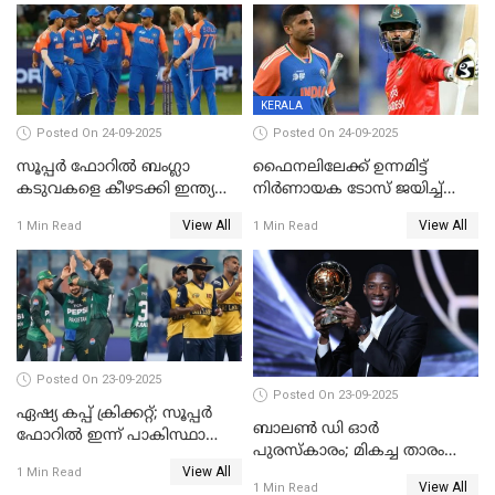
KERALA
Posted On 24-09-2025
Posted On 24-09-2025
സൂപ്പർ ഫോറിൽ ബംഗ്ലാ
ഫൈനലിലേക്ക് ഉന്നമിട്ട്
കടുവകളെ കീഴടക്കി ഇന്ത്യ
നിര്‍ണായക ടോസ് ജയിച്ച്
ഏഷ്യാ കപ്പ് ഫൈനലിൽ
ബംഗ്ലാദേശ്, ഏഷ്യാ കപ്പിൽ
View All
View All
1 Min Read
1 Min Read
ഇന്ത്യയ്ക്ക് ബാറ്റിംഗ്
Posted On 23-09-2025
Posted On 23-09-2025
ഏഷ്യ കപ്പ് ക്രിക്കറ്റ്; സൂപ്പര്‍
ബാലണ്‍ ഡി ഓര്‍
ഫോറിൽ ഇന്ന് പാകിസ്ഥാനും
പുരസ്‌കാരം; മികച്ച താരം
ശ്രീലങ്കയും ഏറ്റുമുട്ടും
View All
ഒസ്മാന്‍ ഡെംബല
1 Min Read
View All
1 Min Read