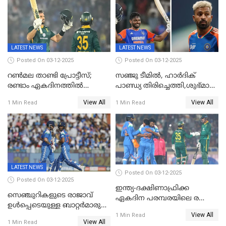
LATEST NEWS
LATEST NEWS
Posted On 03-12-2025
Posted On 03-12-2025
റണ്‍മല താണ്ടി പ്രോട്ടീസ്;
സഞ്ജു ടീമില്‍, ഹാര്‍ദിക്
രണ്ടാം ഏകദിനത്തില്‍
പാണ്ഡ്യ തിരിച്ചെത്തി,​ശുഭ്മാൻ
ഇന്ത്യക്ക് തോല്‍വി, പരമ്പര
ഗിൽ കളിക്കും, ജയ്സ്വാൾ
View All
View All
1 Min Read
1 Min Read
ഒപ്പത്തിനൊപ്പം
ഇല്ല;
ദക്ഷിണാഫ്രിക്കയ്‌ക്കെതിരായ
ടി20 പരമ്പരയ്ക്കുള്ള ഇന്ത്യന്‍
ടീമിനെ പ്രഖ്യാപിച്ചു
LATEST NEWS
Posted On 03-12-2025
Posted On 03-12-2025
ഇന്ത്യ-ദക്ഷിണാഫ്രിക്ക
സെഞ്ചുറികളുടെ രാജാവ്
ഏകദിന പരമ്പരയിലെ രണ്ടാം
ഉൾപ്പെടെയുള്ള ബാറ്റർമാരുടെ
മത്സരം ഇന്ന്
View All
ആറാട്ട്; പ്രോട്ടീസിനെതിരെ
1 Min Read
View All
1 Min Read
ഇന്ത്യയ്ക്ക് 358 റൺസ്