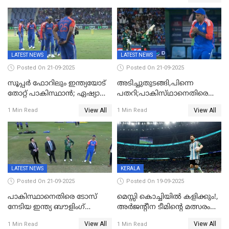
LATEST NEWS
LATEST NEWS
Posted On 21-09-2025
Posted On 21-09-2025
സൂപ്പർ ഫോറിലും ഇന്ത്യയോട്
അടിച്ചുതുടങ്ങി,പിന്നെ
തോറ്റ് പാകിസ്ഥാൻ; ഏഷ്യാ
പതറി;പാകിസ്‌ഥാനെതിരെ
കപ്പിൽ വിജയഭേരി തുടർന്ന്
ഇന്ത്യക്ക് 172 റൺസ്
View All
View All
1 Min Read
1 Min Read
ഇന്ത്യ, അഭിഷേക് ശർമ്മയ്ക്ക്
വിജയലക്ഷ്യം
അർദ്ധ സെഞ്ച്വറി
LATEST NEWS
KERALA
Posted On 21-09-2025
Posted On 19-09-2025
പാകിസ്ഥാനെതിരെ ടോസ്
മെസ്സി കൊച്ചിയിൽ കളിക്കും!,
നേടിയ ഇന്ത്യ ബൗളിംഗ്
അർജന്റീന ടീമിന്റെ മത്സരം
തെരഞ്ഞെടുത്തു
കലൂർ സ്റ്റേഡിയത്തിൽ
View All
View All
1 Min Read
1 Min Read
നടത്താൻ ആലോചന