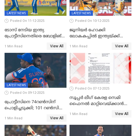
LATEST NEWS
LATEST NEWS
Posted On 11-12-2025
Posted On 10-12-2025
ടോസ് നേടിയ ഇന്ത്യ
ജൂനിയര്‍ ഹോക്കി
പ്രോട്ടീസിനെതിരെ ബോളിങ്
ലോകകപ്പിൽ ഇന്ത്യയ്ക്ക്
തെരഞ്ഞെടുത്തു
വെങ്കലം
View All
View All
1 Min Read
1 Min Read
LATEST NEWS
Posted On 07-12-2025
Posted On 09-12-2025
സൂപ്പർ ലീഗ് കേരള സെമി
പ്രോട്ടീസിനെ 74റൺസിന്‌
ഫൈനൽ മാറ്റിവെയ്ക്കാൻ
പൊളിച്ചടുക്കി; 101 റൺസിന്റെ
നിർദേശം
View All
വൻജയം, ടി20യിൽ 100
1 Min Read
View All
1 Min Read
വിക്കറ്റ് തികയ്ക്കുന്ന
താരമായി ബുമ്ര