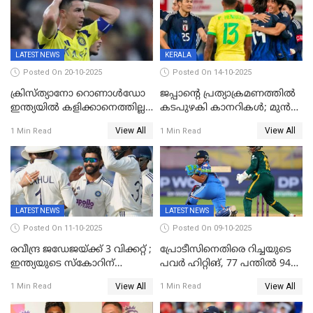
ബാലഗോപാൽ;ദീപശിഖ
തെളിയിച്ച് I M വിജയൻ
LATEST NEWS
KERALA
Posted On 20-10-2025
Posted On 14-10-2025
ക്രിസ്ത്യാനോ റൊണാൾഡോ
ജപ്പാന്റെ പ്രത്യാക്രമണത്തിൽ
ഇന്ത്യയിൽ കളിക്കാനെത്തില്ല;
കടപുഴകി കാനറികൾ; മുൻ
അൽ നസർ സ്ക്വാഡിൽ
ലോകചാമ്പ്യന്മാർക്കെതിരെ
View All
View All
1 Min Read
1 Min Read
ഉൾപ്പെടുത്തിയില്ല
ജപ്പാന്റെ ആദ്യ ജയം
LATEST NEWS
LATEST NEWS
Posted On 11-10-2025
Posted On 09-10-2025
രവീന്ദ്ര ജഡേജയ്ക്ക് 3 വിക്കറ്റ് ;
പ്രോടീസിനെതിരെ റിച്ചയുടെ
ഇന്ത്യയുടെ സ്കോറിന്
പവർ ഹിറ്റിങ്, 77 പന്തില്‍ 94
മുന്നിൽ വെസ്റ്റ് ഇന്‍ഡീസിന്
റണ്‍സ്, 252 റണ്‍സ്
View All
View All
1 Min Read
1 Min Read
നാല് വിക്കറ്റ് നഷ്ടം
ലക്ഷ്യമൊരുക്കി ഇന്ത്യ; 28
വര്‍ഷം പഴക്കമുള്ള ലോക