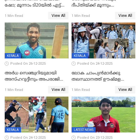
ഷോ; മൂന്നാം ടി20യിൽ എട്ട്
ദീപ്തിയ്ക്ക് മൂന്നും
വിക്കറ്റ് ജയം; ശ്രീലങ്കന്‍
വിക്കറ്റുകൾ,മൂന്നാം വനിതാ
View All
View All
1 Min Read
1 Min Read
വനിതകള്‍ക്കെതിരായ ടി20
ടി20യിലും ശ്രീലങ്കയ്ക്ക്
പരമ്പര ഇന്ത്യക്ക്
ബാറ്റിംഗ് തകര്‍ച്ച; ഇന്ത്യയ്ക്ക്
വിജയലക്ഷ്യം 113 റൺസ്
KERALA
KERALA
Posted On 26-12-2025
Posted On 24-12-2025
അർധ സെഞ്ച്വറിയുമായി
ലോക ചാംപ്യൻമാർക്കു
അസ്ഹറുദ്ദീനും അപരാജിതും
തലസ്ഥാനത്ത് ഊഷ്മള
; കർണാടകക്കു മുന്നിൽ 285
സ്വീകരണം, കേരളത്തിലെ ഒരു
View All
View All
1 Min Read
1 Min Read
റൺസ് വിജയലക്ഷ്യമുയർത്തി
മത്സരം ജയിച്ചാൽ ഇന്ത്യയ്ക്കു
കേരളം
പരമ്പര
KERALA
LATEST NEWS
Posted On 24-12-2025
Posted On 23-12-2025