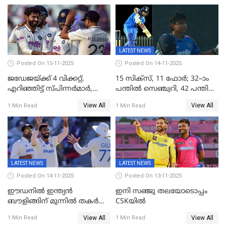
LATEST NEWS
Posted On 15-11-2025
Posted On 14-11-2025
ജഡേജയ്ക്ക് 4 വിക്കറ്റ്,
15 സിക്സ്, 11 ഫോർ; 32–ാം
എറിഞ്ഞിട്ട് സ്പിന്നർമാർ,
പന്തിൽ സെഞ്ച്വറി, 42 പന്തിൽ
രണ്ടാം ഇന്നിങ്സിലും പതറി
144; വൈഭവിന്റെ വെടിക്കെട്ട്
View All
View All
1 Min Read
1 Min Read
പ്രോട്ടീസ്
LATEST NEWS
LATEST NEWS
Posted On 14-11-2025
Posted On 13-11-2025
ഈഡനിൽ ഇന്ത്യൻ
ഇനി സഞ്ജു തലയോടൊപ്പം
ബൗളിങ്ങിന് മുന്നിൽ തകർന്ന്
CSKയിൽ
പ്രോട്ടീസ്; 159റൺസിന്‌
View All
View All
1 Min Read
1 Min Read
പുറത്ത്; ബുമ്രയ്ക്ക് അഞ്ച്