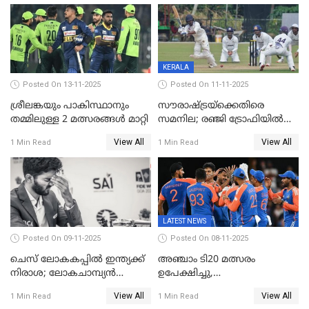
വിക്കറ്റ്
KERALA
Posted On 13-11-2025
Posted On 11-11-2025
ശ്രീലങ്കയും പാകിസ്ഥാനും
സൗരാഷ്ട്രയ്‌ക്കെതിരെ
തമ്മിലുള്ള 2 മത്സരങ്ങള്‍ മാറ്റി
സമനില; രഞ്ജി ട്രോഫിയിൽ
കേരളത്തിന് മൂന്ന് പോയിന്റ്
View All
View All
1 Min Read
1 Min Read
LATEST NEWS
Posted On 09-11-2025
Posted On 08-11-2025
ചെസ് ലോകകപ്പില്‍ ഇന്ത്യക്ക്
അഞ്ചാം ടി20 മത്സരം
നിരാശ; ലോകചാമ്പ്യന്‍
ഉപേക്ഷിച്ചു,
ഡി.ഗുകേഷ് പുറത്ത്
ഓസീസിനെതിരായ പരമ്പര
View All
View All
1 Min Read
1 Min Read
ജയിച്ച് ഇന്ത്യ