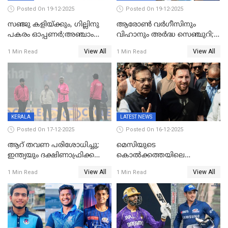
Posted On 19-12-2025
Posted On 19-12-2025
സഞ്ജു കളിയ്ക്കും, ഗില്ലിനു
ആരോൺ വർഗീസിനും
പകരം ഓപ്പണർ;അഞ്ചാം
വിഹാനും അർദ്ധ സെഞ്ചുറി;
ട്വന്റി20യിൽ ഇന്ത്യൻ ടീമിൽ 3
അണ്ടര്‍ 19 ഏഷ്യാ കപ്പിൽ
View All
View All
1 Min Read
1 Min Read
മാറ്റം
ഇന്ത്യ ഫൈനലിൽ
KERALA
LATEST NEWS
Posted On 17-12-2025
Posted On 16-12-2025
ആറ് തവണ പരിശോധിച്ചു;
മെസിയുടെ
ഇന്ത്യയും ദക്ഷിണാഫ്രിക്കയും
കൊൽക്കത്തയിലെ
തമ്മിലുള്ള നാലാം ട്വന്റി20
പരിപാടിക്കിടെയുണ്ടായ
View All
View All
1 Min Read
1 Min Read
ഉപേക്ഷിച്ചു
സംഘർഷം: കായിക മന്ത്രി
അരൂപ് ബിശ്വാസ് രാജിവച്ചു