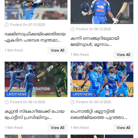
Posted On 07-12-2025
Posted On 06-12-2025
ദക്ഷിണാഫ്രിക്കയ്‌ക്കെതിരായ
കന്നി സെഞ്ച്വറിയുമായി
ഏകദിന പരമ്പര സ്വന്തമാക്കി
ജയ്‌സ്വാൾ; മൂന്നാം
ഇന്ത്യ
View All
ഏകദിനത്തിൽ
1 Min Read
View All
1 Min Read
പ്രോട്ടീസിനെതിരെ ജയം,
പരമ്പര
LATEST NEWS
LATEST NEWS
Posted On 06-12-2025
Posted On 05-12-2025
കൂറ്റൻ സ്കോറിലേക്ക് പോയ
പെനാൽറ്റി ഷൂട്ടൗട്ടിൽ
പ്രോട്ടീസ് പ്രസിദ്ധിനും
ബെൽജിയത്തെ പുറത്താക്കി;
കുൽദീപിനും മുന്നിൽ
ജൂനിയർ ഹോക്കി
View All
View All
1 Min Read
1 Min Read
അടിതെറ്റി, ഇന്ത്യക്ക് 271
ലോകകപ്പിൽ ഇന്ത്യ
റണ്‍സ് വിജയലക്ഷ്യം
സെമിയിൽ