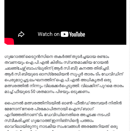
ഗുജറാത്ത് ടൈറ്റൻസിനെ തകർത്ത് തുടർച്ചയായ രണ്ടാം 
തവണയും ഐ.പി.എൽ കിരീടം സ്വന്തമാക്കിയ റോയൽ 
ചലഞ്ചേഴ്സ് ബാംഗ്ലൂരിന് (ആർ.സി.ബി) കനത്ത തിരിച്ചടി. 
ആർ.സി.ബിയുടെ ഓസ്‌ട്രേലിയൻ സൂപ്പർ താരം ടിം ഡേവിഡിന് 
പെരുമാറ്റച്ചട്ട ലംഘനത്തിന് ഐ.പി.എൽ അധികൃതർ ഒരു 
മത്സരത്തിൽ നിന്നും വിലക്കേർപ്പെടുത്തി. വിലക്കിന് പുറമെ താരം 
മാച്ച് ഫീയുടെ 50 ശതമാനം പിഴയും ഒടുക്കണം.
ഫൈനൽ മത്സരത്തിനിടയിൽ ഓൺ-ഫീൽഡ് അമ്പയർ നിതിൻ 
മേനോന് നേരെ പ്രകോപിതനായി ഐസ് ബാഗ് 
എറിഞ്ഞതിനാണ് ടിം ഡേവിഡിനെതിരെ അച്ചടക്ക നടപടി 
സ്വീകരിച്ചത്. ഗുജറാത്ത് ഇന്നിങ്സിന്റെ പത്താം 
ഓവറിലായിരുന്നു നാടകീയ സംഭവങ്ങൾ അരങ്ങേറിയത്. ഒരു 