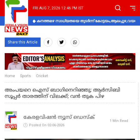
FRI AUG 7, 2026 12:46 PM IST
കനത്തമഴ സാധ്യതയെ തുടർന്ന് കോട്ടയം,ആലപ്പുഴ,വയനാട്
Share this Article
Home
Sports
Cricket
അംപയറെ ഐസ് ബാഗിനെറിഞ്ഞു; ആര്‍സിബി
സൂപ്പര്‍ താരത്തിന് വിലക്ക്; വന്‍ തുക പിഴ
കേരളവിഷൻ ന്യൂസ് ഡെസ്‌ക്
1 Min Read
Posted On 02-06-2026