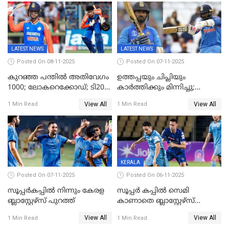
LATEST NEWS
LATEST NEWS
Posted On 08-11-2025
Posted On 07-11-2025
കുറഞ്ഞ പന്തിൽ അതിവേഗം
ഉത്തപ്പയും ചിപ്ലിയും
1000; ലോകറെക്കോഡ്; ടി20
കാർത്തിക്കും മിന്നിച്ചു;
ക്രിക്കറ്റില്‍
പാക്കിസ്ഥാനെ തകർത്ത്
View All
View All
1 Min Read
1 Min Read
അപൂര്‍വനേട്ടവുമായി
ഇന്ത്യ; ഹോങ്കോങ് സിക്സസ്
അഭിഷേക് ശർമ
ക്രിക്കറ്റ് ടൂർണമെന്റിൽ ജയം
KERALA
Posted On 07-11-2025
Posted On 06-11-2025
സൂപ്പര്‍കപ്പില്‍ നിന്നും കേരള
സൂപ്പർ കപ്പിൽ സെമി
ബ്ലാസ്റ്റേഴ്‌സ് പുറത്ത്
കാണാതെ ബ്ലാസ്റ്റേഴ്സ്
പുറത്ത്
View All
View All
1 Min Read
1 Min Read