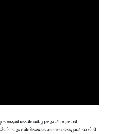
ല്ലൻ ആയി അഭിനയിച്ച ഇടുക്കി സ്വദേശി
ീവിതവും സിനിമയുടെ കാതലായപ്പോൾ ഓ ടി ടി