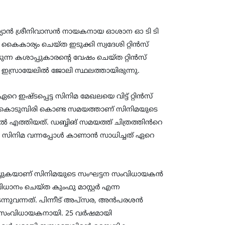
യാൻ ശ്രീനിവാസൻ നായകനായ ഓശാന ഓ ടി ടി
കൈകാര്യം ചെയ്ത ഇടുക്കി സ്വദേശി റ്റിൻസ്
െടുന്ന കശാപ്പുകാരന്റെ വേഷം ചെയ്ത റ്റിൻസ്
 ഇസ്രായേലിൽ ജോലി സ്ഥലത്തായിരുന്നു.
െ ഇഷ്ടപ്പെട്ട സിനിമ മേഖലയെ വിട്ട് റ്റിൻസ്
 കൊടുമ്പിരി കൊണ്ട സമയത്താണ് സിനിമയുടെ
ിൽ എത്തിയത്. ഡബ്ബിങ് സമയത്ത് ചിത്രത്തിൻറെ
െ സിനിമ വന്നപ്പോൾ കാണാൻ സാധിച്ചത് ഏറെ
െയ്യുകയാണ് സിനിമയുടെ സംഘട്ടന സംവിധായകൻ
ിധാനം ചെയ്ത കുംഫു മാസ്റ്റർ എന്ന
ടന്നുവന്നത്. പിന്നീട് അപ്സര, അൻപരശൻ
്ടന സംവിധായകനായി. 25 വർഷമായി