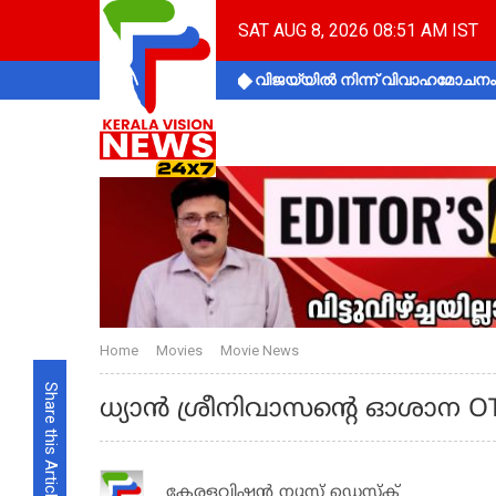
SAT AUG 8, 2026 08:51 AM IST
വിജയ്‌യിൽ നിന്ന് വിവാഹമോചനം 
Home
Movies
Movie News
Share this Article
ധ്യാൻ ശ്രീനിവാസൻ്റെ ഓശാന 
കേരളവിഷൻ ന്യൂസ് ഡെസ്‌ക്