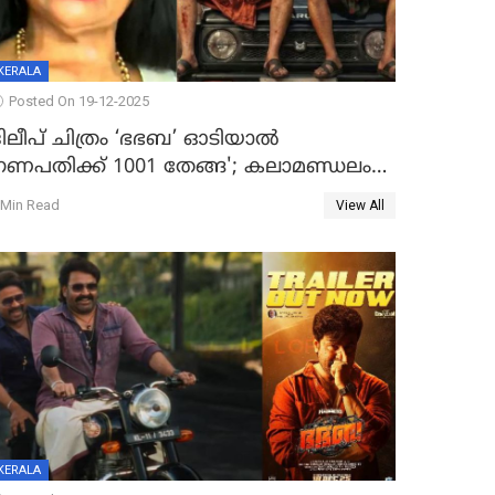
KERALA
Posted On 19-12-2025
ദിലീപ് ചിത്രം ‘ഭഭബ’ ഓടിയാൽ
ഗണപതിക്ക് 1001 തേങ്ങ'; കലാമണ്ഡലം
സത്യഭാമ
 Min Read
View All
KERALA