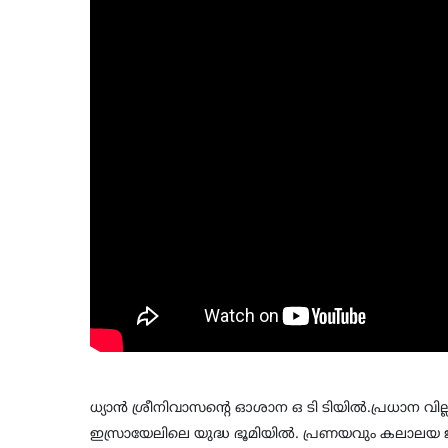
ധ്യാൻ ശ്രീനിവാസൻ്റെ ഓശാന ഒ ടി ടിയിൽ.
പ്രധാന വി
ഇസ്രായേലിലെ യുദ്ധ ഭൂമിയിൽ.
പ്രണയവും കലാലയ ജ