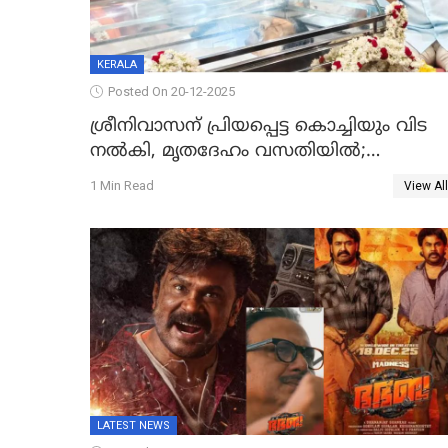
KERALA
Posted On 20-12-2025
ശ്രീനിവാസന് പ്രിയപ്പെട്ട കൊച്ചിയും വിട
നൽകി, മൃതദേഹം വസതിയിൽ;
സംസ്കാരം നാളെ
1 Min Read
View All
LATEST NEWS