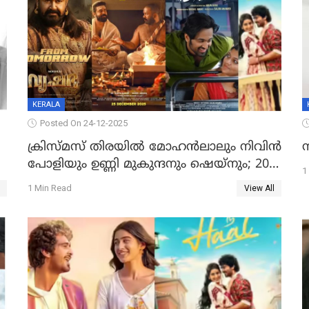
KERALA
Posted On 24-12-2025
ക്രിസ്മസ് തിരയിൽ മോഹൻലാലും നിവിൻ
പോളിയും ഉണ്ണി മുകുന്ദനും ഷെയ്‌നും; 200
1
കോടി മുടക്കിയെത്തുന്ന വൃഷഭയുൾപ്പെടെ
1 Min Read
View All
കാണാം