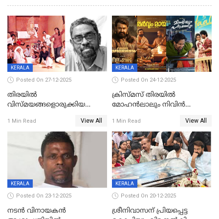
KERALA
KERALA
Posted On 27-12-2025
Posted On 24-12-2025
തിരയിൽ
ക്രിസ്മസ് തിരയിൽ
വിസ്മയങ്ങളൊരുക്കിയ
മോഹൻലാലും നിവിൻ
കലാസംവിധായകന്‍, കെ
പോളിയും ഉണ്ണി മുകുന്ദനും
View All
View All
1 Min Read
1 Min Read
ശേഖര്‍ അന്തരിച്ചു
ഷെയ്‌നും; 200 കോടി
മുടക്കിയെത്തുന്ന
വൃഷഭയുൾപ്പെടെ കാണാം
KERALA
KERALA
Posted On 23-12-2025
Posted On 20-12-2025
നടൻ വിനായകൻ
ശ്രീനിവാസന് പ്രിയപ്പെട്ട