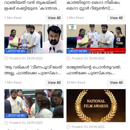
വാങ്ങിയത് വൻ തുകയ്ക്ക്;
കാത്തിരുന്ന മെഗാ നിമിഷം;
ഋഷഭ് ഷെട്ടിയുടെ 'കാന്താര
മെഗാ സ്റ്റാർ റിട്ടേൺസ്;
ചാപ്റ്റർ 1' ഒടിടിയിൽ എവിടെ
7മാസത്തിനു ശേഷം
View All
View All
1 Min Read
1 Min Read
കാണാം
ക്യാമറയ്ക്ക് മുന്നിലേക്ക്
LATEST NEWS
LATEST NEWS
Posted On 24-09-2025
Posted On 23-09-2025
‘ആ വരികള്‍ ‘വീണപൂവി’ലേത്
രാജ്യത്തിന്റെ പൊൻതൂവൽ;
അല്ല, ഫാൽക്കെ പുരസ്‌കാരം
ഫാൽക്കേ പുരസ്കാരം
ഏറ്റുവാങ്ങിക്കൊണ്ട്
ഏറ്റുവാങ്ങി മോഹൻലാൽ,
View All
View All
1 Min Read
33 Min Read
മോഹന്‍ലാല്‍ ഉദ്ധരിച്ച
സിനിമ ആത്മാവിന്റെ
വരികളെ ചൊല്ലി
സ്പന്ദനമെന്ന് ലാൽ;
സാമൂഹികമാധ്യമങ്ങളില്‍
ഉർവശിക്കും വിജയരാഘവനും
ചര്‍ച്ച
ദേശീയ അവാർഡ്
LATEST NEWS
Posted On 23-09-2025
Posted On 23-09-2025