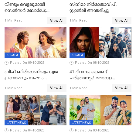
വീണ്ടും വെട്ടലുമായി
സിനിമാ നിർമാതാവ് പി.
സെന്‍സര്‍ ബോര്‍ഡ്;
സ്റ്റാൻലി അന്തരിച്ചു
'പ്രൈവറ്റ്' സിനിമയില്‍
View All
View All
1 Min Read
1 Min Read
തിരുത്തല്‍
KERALA
KERALA
Posted On 09-10-2025
Posted On 08-10-2025
ബീഫ് ബിരിയാണിയും ധ്വജ
41 ദിവസം കൊണ്ട്
പ്രണാമവും സംഘം
ചരിത്രനേട്ടം! മലയാള
കാവലുണ്ടും വേണ്ട'; ഷെയ്ൻ
സിനിമയിൽ പുതിയ
View All
View All
1 Min Read
1 Min Read
നിഗത്തിന്റെ ഹാൽ
അധ്യായം, വിസ്മയമായി
സിനിമയ്ക്ക്
ലോക 300 കോടി ക്ലബ്ബിൽ
സെൻസർബോർഡിന്റെ
കടുംവെട്ട്
LATEST NEWS
LATEST NEWS
Posted On 04-10-2025
Posted On 03-10-2025