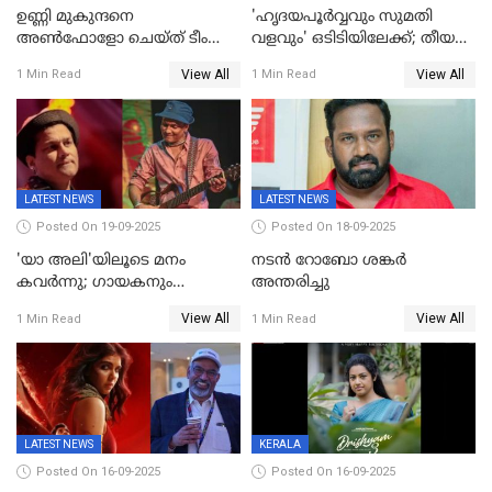
ഉണ്ണി മുകുന്ദനെ
'ഹൃദയപൂര്‍വ്വവും സുമതി
അൺഫോളോ ചെയ്ത് ടീം
വളവും' ഒടിടിയിലേക്ക്; തീയതി
മാർക്കോ; ലോർഡ്
പുറത്ത്
View All
View All
1 Min Read
1 Min Read
മാർക്കോയിൽ യാഷ്,
പൃഥ്വിരാജ്,
മമ്മുട്ടി,മോഹൻലാൽ..ചർച്ചകളുമായി
സൈബർലോകവും
LATEST NEWS
LATEST NEWS
Posted On 19-09-2025
Posted On 18-09-2025
'യാ അലി'യിലൂടെ മനം
നടൻ റോബോ ശങ്കർ
കവർന്നു; ഗായകനും
അന്തരിച്ചു
നടനുമായ സുബിന്‍ ഗാര്‍ഗ്
View All
View All
1 Min Read
1 Min Read
അന്തരിച്ചു
LATEST NEWS
KERALA
Posted On 16-09-2025
Posted On 16-09-2025