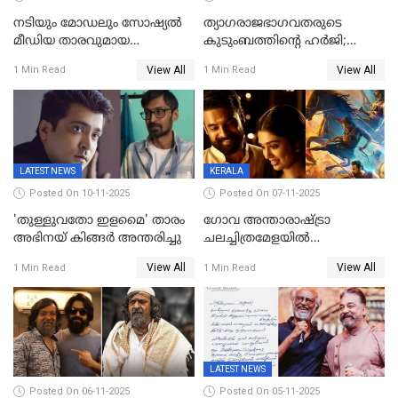
നടിയും മോഡലും സോഷ്യൽ
ത്യാഗരാജഭാഗവതരുടെ
മീഡിയ താരവുമായ
കുടുംബത്തിന്റെ ഹര്‍ജി;
'മസ്താനി' വിവാഹിതയായി,
ദുല്‍ഖര്‍ സല്‍മാന്
View All
View All
1 Min Read
1 Min Read
ഇന്ന്‌ നല്ലൊരു ബിസി ഡേ
ഹൈക്കോടതി നോട്ടീസ്‌
ആയിരുന്നുവെന്ന് നന്ദിത
ശങ്കര
LATEST NEWS
KERALA
Posted On 10-11-2025
Posted On 07-11-2025
'തുള്ളുവതോ ഇളമൈ' താരം
ഗോവ അന്താരാഷ്ട്രാ
അഭിനയ് കിങ്ങർ അന്തരിച്ചു
ചലച്ചിത്രമേളയില്‍
മത്സരവിഭാഗത്തിലേക്ക്
View All
View All
1 Min Read
1 Min Read
മലയാളത്തില്‍നിന്ന്
ഏകചിത്രമായി 'എആര്‍എം';
LATEST NEWS
Posted On 06-11-2025
Posted On 05-11-2025