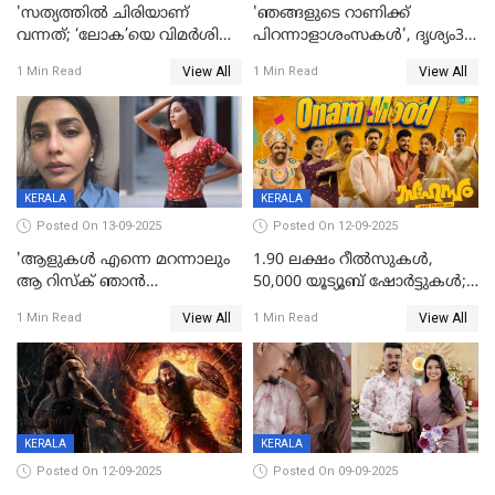
'സത്യത്തിൽ ചിരിയാണ്
'ഞങ്ങളുടെ റാണിക്ക്
വന്നത്; ‘ലോക’യെ വിമർശിച്ച്
പിറന്നാളാശംസകൾ', ദൃശ്യം3-
മുരളി തുമ്മാരുകുടി
യിലെ മീനയുടെ ക്യാരക്റ്റർ
View All
View All
1 Min Read
1 Min Read
പോസ്റ്റർ പുറത്തുവിട്ടു
KERALA
KERALA
Posted On 13-09-2025
Posted On 12-09-2025
'ആളുകള്‍ എന്നെ മറന്നാലും
1.90 ലക്ഷം റീല്‍സുകള്‍,
ആ റിസ്ക് ഞാൻ
50,000 യൂട്യൂബ് ഷോര്‍ട്ടുകള്‍;
ഏറ്റെടുക്കുന്നു'; അപകടം
ആടിയും പാടിയും ആഗോള
View All
View All
1 Min Read
1 Min Read
മനസിലായി, കടുത്ത
ഹിറ്റായി ഓണം മൂഡ് ഗാനം
തീരുമാനവുമായി ഐശ്വര്യ
ലക്ഷ്മി
KERALA
KERALA
Posted On 12-09-2025
Posted On 09-09-2025