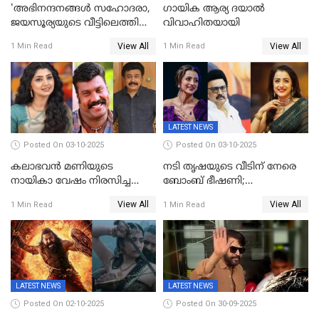
'അഭിനന്ദനങ്ങൾ സഹോദരാ,
ഗായിക ആര്യ ദയാൽ
ജയസൂര്യയുടെ വീട്ടിലെത്തി
വിവാഹിതയായി
ഋഷഭ് ഷെട്ടി; കേക്ക് മുറിച്ച്
View All
View All
1 Min Read
1 Min Read
ആഘോഷം'
LATEST NEWS
Posted On 03-10-2025
Posted On 03-10-2025
കലാഭവൻ മണിയുടെ
നടി തൃഷയുടെ വീടിന് നേരെ
നായികാ വേഷം നിരസിച്ച
ബോംബ് ഭീഷണി;
നടിയെക്കുറിച്ച് വിനയൻ; "ആ
പരിശോധനയിൽ വ്യാജമെന്ന്
View All
View All
1 Min Read
1 Min Read
നടി ദിവ്യ ഉണ്ണിയല്ലെന്നും
കണ്ടെത്തൽ
സമൂഹമാധ്യമത്തിൽ കുറിപ്പ്
LATEST NEWS
LATEST NEWS
Posted On 02-10-2025
Posted On 30-09-2025