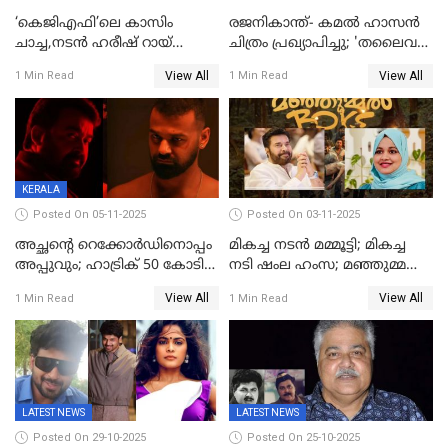
‘കെജിഎഫി’ലെ കാസിം
രജനികാന്ത്- കമൽ ഹാസൻ
ചാച്ച,നടൻ ഹരീഷ് റായ്
ചിത്രം പ്രഖ്യാപിച്ചു; 'തലൈവർ
അന്തരിച്ചു
173' റിലീസ് 2027 പൊങ്കലിന്
View All
View All
1 Min Read
1 Min Read
KERALA
Posted On 05-11-2025
Posted On 03-11-2025
അച്ഛന്റെ റെക്കോർഡിനൊപ്പം
മികച്ച നടൻ മമ്മൂട്ടി; മികച്ച
അപ്പുവും; ഹാട്രിക് 50 കോടി
നടി ഷംല ഹംസ; മഞ്ഞുമ്മൽ
നേട്ടവുമായി പ്രണവ്
ബോയ്സ് മികച്ച ചിത്രം
View All
View All
1 Min Read
1 Min Read
മോഹൻലാൽ, 'ഡീയസ്
ഈറേ' കുതിപ്പ്
LATEST NEWS
LATEST NEWS
Posted On 29-10-2025
Posted On 25-10-2025