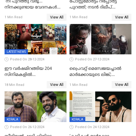
'നീ പുറത്തു വരൂ...
പോസ്റ്റ്‌മോര്‍ട്ടം റിപ്പോര്‍ട്ട്
നിനക്കുണ്ടായ വേദനകള്‍
പുറത്ത്; നടൻ ദിലീപ്
സധൈര്യം പറയു';
ശങ്കറിന്റെ മരണകാരണം
View All
View All
1 Min Read
1 Min Read
'കരയേണ്ടതും ഒറ്റപ്പെടേണ്ടതും
ആന്തരിക രക്തസ്രാവം
വേട്ടക്കാരനാണ്, വേദനകള്‍
സധൈര്യം പറയു;
പെണ്‍കുട്ടിയോട് റിനി ആര്‍
ജോര്‍ജ്
LATEST NEWS
Posted On 28-12-2024
Posted On 27-12-2024
ഈ വർഷമിറങ്ങിയ 204
പ്രൈവറ്റ് മെസേജയച്ചാല്‍
സിനിമകളിൽ
മാർക്കോയുടെ ലിങ്ക്;
നേട്ടമുണ്ടാക്കിയത് വെറും 26
വ്യാജപതിപ്പ് കേസിൽ ആലുവ
View All
View All
18 Min Read
1 Min Read
ചിത്രങ്ങൾ; 2024ൽ സിനിമാ
സ്വദേശി അറസ്റ്റില്‍
വ്യവസായത്തിന് നഷ്ടം 700
കോടി; അഭിനേതാക്കൾ
പ്രതിഫലം കുറയ്ക്കണമെന്നും
നിർമാതാക്കളുടെ സംഘടന
KERALA
KERALA
Posted On 26-12-2024
Posted On 24-12-2024