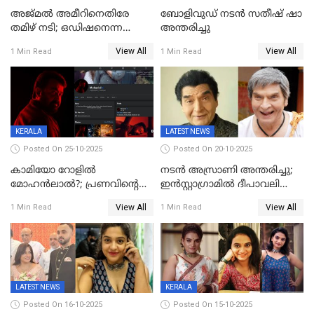
അജ്മല്‍ അമീറിനെതിരേ
ബോളിവുഡ് നടൻ സതീഷ് ഷാ
തമിഴ് നടി; ഒഡിഷനെന്ന
അന്തരിച്ചു
വ്യാജേന ഹോട്ടല്‍മുറിയിലേക്ക്
View All
View All
1 Min Read
1 Min Read
വിളിച്ചു, മോശം പെരുമാറ്റം
KERALA
LATEST NEWS
Posted On 25-10-2025
Posted On 20-10-2025
കാമിയോ റോളിൽ
നടന്‍ അസ്രാണി അന്തരിച്ചു;
മോഹൻലാൽ?; പ്രണവിന്റെ
ഇന്‍‌സ്റ്റാഗ്രാമില്‍ ദീപാവലി
ചിത്രത്തിന്റെ ട്രെയിലറിന്
ആശംസ നേര്‍ന്ന്
View All
View All
1 Min Read
1 Min Read
പിന്നാലെ ഡിപി; ചർച്ചയായി
മണിക്കൂറുകള്‍ക്കകം
സോഷ്യൽ മീഡിയ ചിത്രങ്ങൾ
വിയോഗം
LATEST NEWS
KERALA
Posted On 16-10-2025
Posted On 15-10-2025