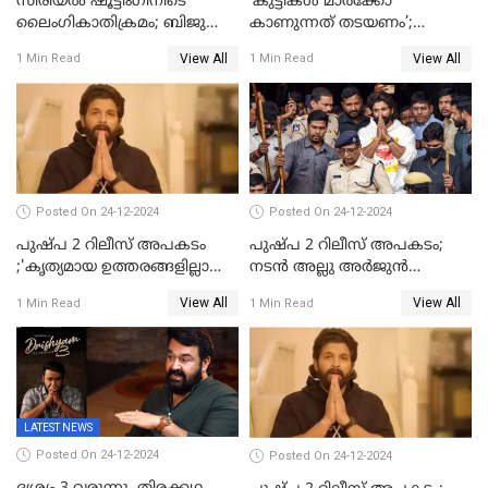
സീരിയല്‍ ഷൂട്ടിംഗിനിടെ
‘കുട്ടികൾ മാർക്കോ
ലൈംഗികാതിക്രമം; ബിജു
കാണുന്നത് തടയണം’;
സോപാനത്തിനും എസ് പി
തിയറ്ററുകളിൽ
View All
View All
1 Min Read
1 Min Read
ശ്രീകുമാറിനുമെതിരെ കേസ്
മാതാപിതാക്കൾക്കൊപ്പം
കുട്ടികളുമെത്തുന്നു;
മുഖ്യമന്ത്രിക്ക് പരാതി നൽകി
കെപിസിസി അംഗം
Posted On 24-12-2024
Posted On 24-12-2024
പുഷ്‌പ 2 റിലീസ് അപകടം
പുഷ്പ 2 റിലീസ് അപകടം;
;'കൃത്യമായ ഉത്തരങ്ങളില്ലാതെ
നടന്‍ അല്ലു അര്‍ജുൻ
അല്ലു അർജുൻ'
അന്വേഷണ സംഘത്തിന്
View All
View All
1 Min Read
1 Min Read
മുന്നിൽ ഹാജരായി
LATEST NEWS
Posted On 24-12-2024
Posted On 24-12-2024