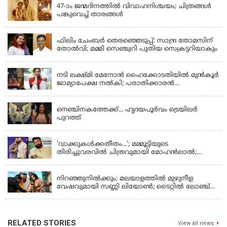
47-ാം ജന്മദിനത്തിൽ വിവാഹനിശ്ചയം; ചിത്രങ്ങള്‍
പങ്കുവെച്ച് താരങ്ങൾ
KERALA
ഫിലിം ചേംബർ തെരഞ്ഞെടുപ്പ്: സാന്ദ്ര തോമസിന്
തോൽവി; മമ്മി സെഞ്ച്വറി പുതിയ സെക്രട്ടറിയാകും
KERALA
നടി ലക്ഷ്മി മേനോൻ ഹൈക്കോടതിയിൽ മുൻ‌കൂർ
ജാമ്യാപേക്ഷ നൽകി; പരാതിക്കാരൻ
ലൈംഗീകമായി അധിക്ഷേപിച്ചെന്നും നടി
LATEST NEWS
നെഞ്ചിനകത്തേക്ക്... ഹൃദയപൂര്‍വം ട്രെയിലര്‍
പുറത്ത്
LATEST NEWS
'വാക്കുകള്‍ക്കതീതം...'; മമ്മൂട്ടിയുടെ
തിരിച്ചുവരവില്‍ ചിത്രവുമായി മോഹന്‍ലാല്‍;
ഇച്ചാക്കയ്ക്ക് ലാലുവിന്റെ സ്‌നേഹചുംബനം
KERALA
നിറഞ്ഞുനിൽക്കും; മലയാളത്തിൽ മുഴുനീള
വേഷവുമായി സണ്ണി ലിയോൺ; ടൈറ്റിൽ ലോഞ്ച്
നടന്നു
RELATED STORIES
View all news