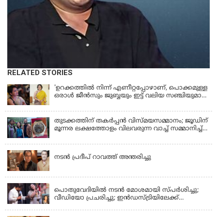
RELATED STORIES
'ഉറക്കത്തിൽ നിന്ന് എണീറ്റപ്പോഴാണ്, പൊക്കമുള്ള
ഒരാൾ ജീൻസും ജുബ്ബയും ഇട്ട് വലിയ സഞ്ചിയുമായി
നടന്നങ്ങു പോകുന്നത് കണ്ടത്; ചോദിച്ചപ്പോൾ
മരിച്ചുപോയെന്ന് പറഞ്ഞു; ആത്മാക്കളെ കണ്ടിട്ടു
ഉണ്ടെന്ന് നടി ലെന
തുടക്കത്തിന് തകർപ്പൻ വിസ്മയസമ്മാനം; ജൂഡിന്
മൂന്നര ലക്ഷത്തോളം വിലവരുന്ന വാച്ച് സമ്മാനിച്ച്
സുചിത്ര
KERALA
നടൻ പ്രദീപ് റാവത്ത് അന്തരിച്ചു
LATEST NEWS
പൊതുവേദിയില്‍ നടന്‍ മോശമായി സ്പര്‍ശിച്ചു;
വീഡിയോ പ്രചരിച്ചു; ഇന്‍ഡസ്ട്രിയിലേക്ക്
ഇനിയില്ലെന്ന് നടി
KERALA