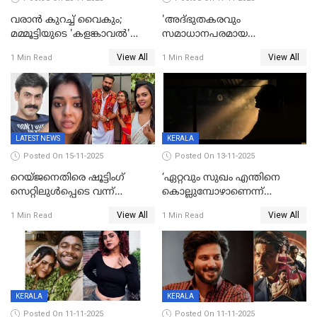
വരാൻ കുറച്ച് വൈകും;
'അദ്‌ഭുതകരവും
മമ്മൂട്ടിയുടെ 'കളങ്കാവൽ'
സമാധാനപരമായ
റിലീസ് മാറ്റി
ഘട്ടത്തിലാണിപ്പോൾ';
View All
View All
1 Min Read
1 Min Read
വിവാഹമോചിതയായെന്ന് മീര
വാസുദേവൻ
LATEST NEWS
KERALA
Posted On 15-11-2025
Posted On 13-11-2025
റെയ്ജനെതിരെ ഷൂട്ടിംഗ്
‘ഏറ്റവും സുഖം എന്തിനെ
സെറ്റിലുൾപ്പെടെ വന്ന്
കൊല്ലുമ്പോഴാണെന്ന്
യുവതിയുടെ പരാക്രമം;
അറിയാമോ?
View All
View All
1 Min Read
1 Min Read
ബിയര്‍ കുപ്പി തലയ്ക്ക് അടിച്ച്
വില്ലത്തരത്തിന്റെ അങ്ങേയറ്റം;
പൊട്ടിക്കുമെന്ന്
മമ്മൂട്ടി മാജിക്ക്, കളങ്കാവല്‍
ഭീഷണി;അശ്ലീല
ട്രെയിലര്‍ പുറത്ത്
മെസേജുകളും വെളിപ്പെടുത്തി
മൃദുല വിജയ്
KERALA
KERALA
Posted On 11-11-2025
Posted On 11-11-2025