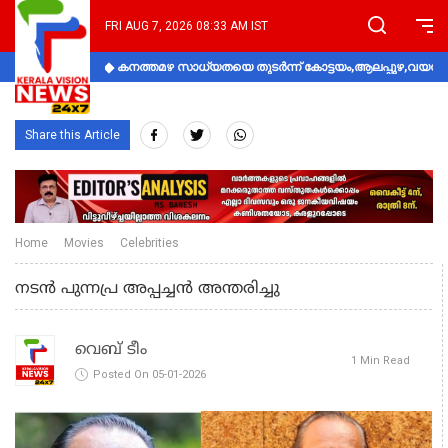
FRI AUG 7, 2026 08:33 AM IST
കനത്തമഴ സാധ്യതയെ തുടർന്ന് കോട്ടയം,ആലപ്പുഴ,വയനാട്
Share this Article
Home
Movies
Celebrities
നടൻ പുന്നപ്ര അപ്പച്ചൻ അന്തരിച്ചു
വെബ് ടീം
1 Min Read
Posted On 05-01-2026