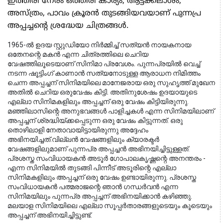
ഇത്തിരി നേരം ഒത്തിരി കാര്യം, ആട്ടക്കലാശം,
അസ്‍ത്രം, പാവം ക്രൂരൻ തുടങ്ങിയവയാണ് പുന്നപ്ര
അപ്പച്ചന്റെ ശ്രദ്ധേയ ചിത്രങ്ങള്‍.
1965-ൽ ഉദയ സ്റ്റുഡിയോ നിർമ്മിച്ച് സത്യൻ നായകനായ
ഒതേനന്റെ മകൻ എന്ന ചിത്രത്തിലെ ചെറിയ
വേഷത്തിലൂടെയാണ് സിനിമാ പ്രവേശം. പുന്നപ്രയിൽ വെച്ച്
നടന്ന ഷൂട്ടിംഗ് കാണാൻ സത്യനോടുള്ള ആരാധന നിമിത്തം
ചെന്ന അപ്പച്ചന് സിനിമയിലെ മാനേജരായ ഒരു സുഹൃത്ത് മുഖേന
അതിൽ ചെറിയ ഒരുവേഷം കിട്ടി. അതിനുശേഷം ഉദയായുടെ
എല്ലാ സിനിമകളിലും അപ്പച്ചന് ഒരു വേഷം കിട്ടിയിരുന്നു.
മഞ്ഞിലാസിന്റെ അനുഭവങ്ങൾ പാളിച്ചകൾ എന്ന സിനിമയിലാണ്
അപ്പച്ചന് ശ്രദ്ധിയ്ക്കപ്പെടുന്ന ഒരു വേഷം കിട്ടുന്നത്. ഒരു
തൊഴിലാളി നേതാവായിട്ടായിരുന്നു അദ്ദേഹം
അഭിനയിച്ചത്.വില്ലൻ വേഷങ്ങളിലും ക്യാരക്ടർ
വേഷങ്ങളിലുമാണ് പുന്നപ്ര അപ്പച്ചൻ അഭിനയിച്ചിട്ടുള്ളത്.
പ്രശസ്ത സംവിധായകൻ അടൂർ ഗോപാലകൃഷ്ണന്റെ അനന്തരം -
എന്ന സിനിമയിൽ തുടങ്ങി പിന്നീട് അടൂരിന്റെ എല്ലാ
സിനിമകളിലും അപ്പച്ചന് ഒരു വേഷം ഉണ്ടായിരുന്നു. പ്രശസ്ത
സംവിധായകൻ പത്മരാജന്റെ ഞാൻ ഗന്ധർവൻ എന്ന
സിനിമയിലും പുന്നപ്ര അപ്പച്ചന് അഭിനയിക്കാൻ കഴിഞ്ഞു.
മലയാള സിനിമയിലെ എല്ലാ സൂപ്പർതാരങ്ങളുടെയും കൂടെയും
അപ്പച്ചന് അഭിനയിച്ചിട്ടുണ്ട്.