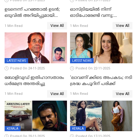
Posted On 25-11-2025
Posted On 25-11-2025
ഉടനെന്ന് പറഞ്ഞാൽ ഉടൻ;
ഓസ്ട്രിയയിൽ നിന്ന്
ഒടുവിൽ അറിയിപ്പുമായി
ഓടിപോരേണ്ടി വന്നു;
മമ്മൂട്ടി, കളങ്കാവൽ പുതിയ
വൈകാരികമായും
View All
View All
1 Min Read
1 Min Read
റിലീസ് തീയതി പുറത്ത്
ശാരീരികമായും ഉപദ്രവിച്ചു;
ഭർത്താവിനെതിരെ 50 കോടി
രൂപ നഷ്ടപരിഹാരം
ആവശ്യപ്പെട്ട് മുൻ മിസ് ഇന്ത്യ
LATEST NEWS
LATEST NEWS
Posted On 24-11-2025
Posted On 22-11-2025
ബോളിവുഡ് ഇതിഹാസതാരം
'ലാവണി'ക്കിടെ അപകടം; നടി
ധർമേന്ദ്ര അന്തരിച്ചു
ശ്രദ്ധ കപൂറിന് പരിക്ക്
View All
View All
1 Min Read
1 Min Read
KERALA
KERALA
Posted On 20-11-2025
Posted On 17-11-2025