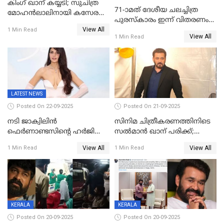
കിംഗ് ഖാന് കയ്യടി; സുചിത്ര
71-ാമത് ദേശീയ ചലച്ചിത്ര
മോഹൻലാലിനായി കസേര
പുരസ്‌കാരം ഇന്ന് വിതരണം
ഒരുക്കിക്കൊടുത്ത് ഷാരുഖ്
View All
ചെയ്യും
1 Min Read
ഖാൻ
View All
1 Min Read
LATEST NEWS
Posted On 22-09-2025
Posted On 21-09-2025
നടി ജാക്വിലിന്‍
സിനിമ ചിത്രീകരണത്തിനിടെ
ഫെര്‍ണാണ്ടസിന്റെ ഹര്‍ജി
സൽമാൻ ഖാന് പരിക്ക്;
സുപ്രീം കോടതി തള്ളി
ചികിത്സയിൽ;
View All
View All
1 Min Read
1 Min Read
മുംബൈയിലേക്ക് മടങ്ങി
KERALA
KERALA
Posted On 20-09-2025
Posted On 20-09-2025