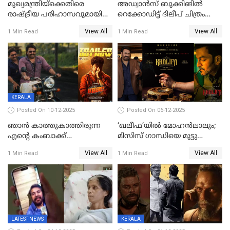
മുഖ്യമന്ത്രിയ്ക്കെതിരെ
അഡ്വാൻസ് ബുക്കിങിൽ
രാഷ്ട്രീയ പരിഹാസവുമായി
റെക്കോഡിട്ട് ദിലീപ് ചിത്രം
ഭഭബ
‘ഭഭബ';ബുക്ക് മൈഷോയില്‍
View All
View All
1 Min Read
1 Min Read
റെക്കോർഡ് വിൽപ്പന;
മണിക്കൂറില്‍ വിറ്റത്
1000ത്തിന് മുകളിൽ ടിക്കറ്റ്
KERALA
Posted On 10-12-2025
Posted On 06-12-2025
ഞാന്‍ കാത്തുകാത്തിരുന്ന
‘ഖലീഫ’യിൽ മോഹൻലാലും;
എന്റെ കംബാക്ക്
മിസിസ് ഗാന്ധിയെ മുട്ടു
മൊമെന്റ്';'ഭ.ഭ. ബ' ട്രെയ്ലര്‍
കുത്തിച്ച മാമ്പറയ്ക്കൽ
View All
View All
1 Min Read
1 Min Read
പുറത്ത്
അഹമ്മദ് അലിയായെത്തും
LATEST NEWS
KERALA