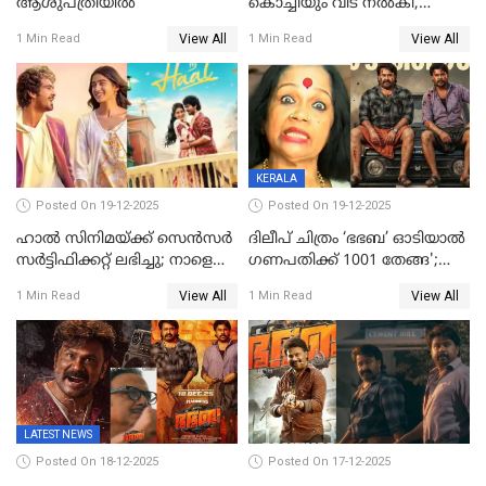
ആശുപത്രിയിൽ
കൊച്ചിയും വിട നൽകി,
മൃതദേഹം വസതിയിൽ;
View All
View All
1 Min Read
1 Min Read
സംസ്കാരം നാളെ
KERALA
Posted On 19-12-2025
Posted On 19-12-2025
ഹാല്‍ സിനിമയ്ക്ക് സെന്‍സര്‍
ദിലീപ് ചിത്രം ‘ഭഭബ’ ഓടിയാൽ
സര്‍ട്ടിഫിക്കറ്റ് ലഭിച്ചു; നാളെ
ഗണപതിക്ക് 1001 തേങ്ങ';
ട്രെയ്ലര്‍ പുറത്ത് വിടും
കലാമണ്ഡലം സത്യഭാമ
View All
View All
1 Min Read
1 Min Read
LATEST NEWS
Posted On 18-12-2025
Posted On 17-12-2025