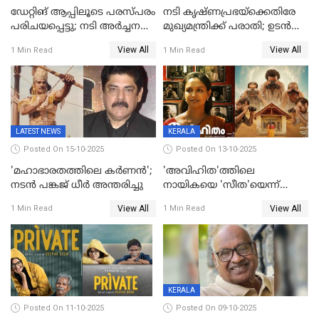
ഡേറ്റിങ് ആപ്പിലൂടെ പരസ്പരം
നടി കൃഷ്ണപ്രഭയ്‌ക്കെതിരേ
പരിചയപ്പെട്ടു; നടി അർച്ചന
മുഖ്യമന്ത്രിക്ക് പരാതി; ഉടൻ
കവി വിവാഹിതയായി
ഇടപെടല്‍ വേണമെന്നും
View All
View All
1 Min Read
1 Min Read
പരാതിയിൽ
LATEST NEWS
KERALA
Posted On 15-10-2025
Posted On 13-10-2025
'മഹാഭാരതത്തിലെ കർണന്‍';
'അവിഹിത'ത്തിലെ
നടൻ പങ്കജ് ധീർ അന്തരിച്ചു
നായികയെ 'സീത'യെന്ന്
വിളിക്കണ്ട; വെട്ടി സെൻസർ
View All
View All
1 Min Read
1 Min Read
ബോർഡ്
KERALA
Posted On 11-10-2025
Posted On 09-10-2025