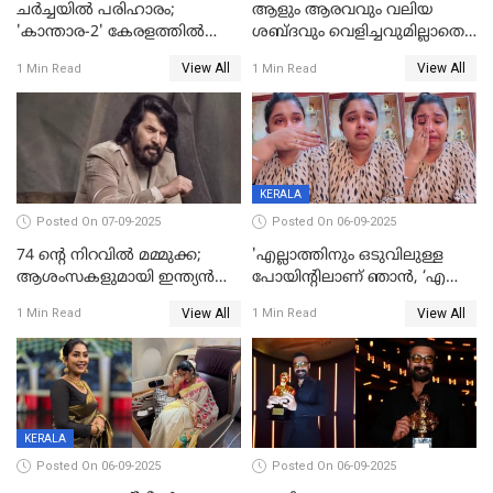
ചർച്ചയിൽ പരിഹാരം;
ആളും ആരവവും വലിയ
'കാന്താര-2' കേരളത്തിൽ
ശബ്ദവും വെളിച്ചവുമില്ലാതെ
പ്രദർശിപ്പിക്കുമെന്ന്
അതങ്ങ് നിർവഹിച്ചു;
View All
View All
1 Min Read
1 Min Read
ഫിയോക്ക്
വിവാഹിതയായെന്ന്‌ നടി ​
ഗ്രേസ് ആന്റണി
KERALA
Posted On 07-09-2025
Posted On 06-09-2025
74 ന്റെ നിറവിൽ മമ്മുക്ക;
'എല്ലാത്തിനും ഒടുവിലുള്ള
ആശംസകളുമായി ഇന്ത്യൻ
പോയിന്റിലാണ് ഞാൻ, ‘എന്‍റെ
സിനിമാ ലോകം
ചങ്ക് പൊട്ടിപ്പോവുക,
View All
View All
1 Min Read
1 Min Read
സ്നേഹിച്ചയാള്‍ തന്നെ
വഞ്ചിച്ചുപോയി’, ലൈവ്
വിഡിയോയിൽ
പൊട്ടിക്കരഞ്ഞ് നടി
KERALA
Posted On 06-09-2025
Posted On 06-09-2025