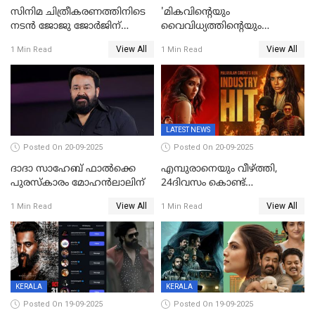
സിനിമ ചിത്രീകരണത്തിനിടെ
'മികവിന്റെയും
നടൻ ജോജു ജോർജിന്
വൈവിധ്യത്തിന്റെയും
അപകടം;നടൻ ദീപക്
പ്രതീകം'; മോഹൻലാലിനെ
View All
View All
1 Min Read
1 Min Read
പറമ്പോലും ഈ സമയം
അഭിനന്ദിച്ച് പ്രധാനമന്ത്രി
ജീപ്പിൽ
LATEST NEWS
Posted On 20-09-2025
Posted On 20-09-2025
ദാദാ സാഹേബ് ഫാൽക്കെ
എമ്പുരാനെയും വീഴ്ത്തി,
പുരസ്‌കാരം മോഹൻലാലിന്
24ദിവസം കൊണ്ട്
മലയാളത്തിലെ പുത്തൻ
View All
View All
1 Min Read
1 Min Read
ഇൻഡസ്ട്രി ഹിറ്റ്;
റെക്കോർഡുമായി ലോക
KERALA
KERALA
Posted On 19-09-2025
Posted On 19-09-2025