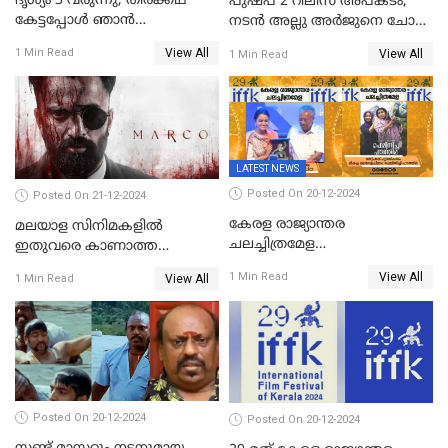
ദൃശ്യം 3 വരുന്നു, തിരക്കഥ
പുഷ്പ 2 റിലീസ് അപകടം;
കേട്ടപ്പോള്‍ ഞാന്‍
നടന്‍ അല്ലു അര്‍ജുനെ ചോദ്യം
ഞെട്ടിപ്പോയി,അഭിമുഖത്തിൽ
ചെയ്യും
View All
1 Min Read
View All
1 Min Read
സ്ഥിരീകരിച്ച് മോഹൻലാൽ
LATEST NEWS
Posted On 20-12-2024
Posted On 21-12-2024
കേരള രാജ്യാന്തര
മലയാള സിനിമകളിൽ
ചലച്ചിത്രമേള
ഇതുവരെ കാണാത്ത
സമാപിച്ചു,സ്പിരിറ്റ് ഓഫ്
വയലൻസുമായി ഉണ്ണി
View All
1 Min Read
View All
1 Min Read
സിനിമ അവാര്‍ഡ്
മുകുന്ദൻ ചിത്രം മാർക്കോ
സംവിധായിക പായല്‍
കപാഡിയയ്ക്ക് സമ്മാനിച്ചു;
ഫെമിനിച്ചി ഫാത്തിമയ്ക്ക്
അഞ്ച് പുരസ്കാരം
Posted On 20-12-2024
Posted On 20-12-2024