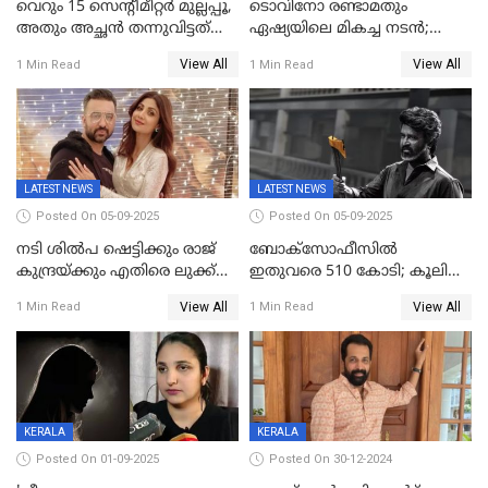
വെറും 15 സെന്റീമീറ്റര്‍ മുല്ലപ്പൂ,
ടൊവിനോ രണ്ടാമതും
അതും അച്ഛൻ തന്നുവിട്ടത്
ഏഷ്യയിലെ മികച്ച നടന്‍;
കൈവശം വച്ചതിന് ഒരു
2025ലെ സെപ്റ്റിമിയസ്
View All
View All
1 Min Read
1 Min Read
ലക്ഷം രൂപ പിഴ; നവ്യ
പുരസ്‌കാരം
28ദിവസത്തിനകം പിഴ
അടയ്ക്കണം
LATEST NEWS
LATEST NEWS
Posted On 05-09-2025
Posted On 05-09-2025
നടി ശിൽപ ഷെട്ടിക്കും രാജ്
ബോക്സോഫീസിൽ
കുന്ദ്രയ്ക്കും എതിരെ ലുക്ക്
ഇതുവരെ 510 കോടി; കൂലി
ഔട്ട് നോട്ടീസ്
ഇനി ഒടിടിയിലേക്ക്, റിലീസ്
View All
View All
1 Min Read
1 Min Read
തീയതി പുറത്ത്
KERALA
KERALA
Posted On 01-09-2025
Posted On 30-12-2024