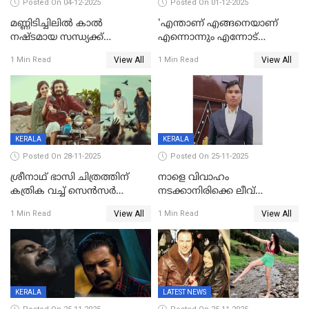
Posted On 04-12-2025
Posted On 01-12-2025
മണ്ണിടിച്ചിലിൽ കാല്‍
'എന്താണ് എങ്ങനെയാണ്
നഷ്ടമായ സന്ധ്യക്ക്
എന്നൊന്നും എന്നോട്
ആശ്വാസമായി മമ്മൂട്ടിയുടെ
ചോദിക്കരുത്',ജയിലര്‍ ടുവില്‍
View All
View All
1 Min Read
1 Min Read
വീഡിയോകോൾ;
താനുമുണ്ടെന്ന് വിനായകൻ
കൃത്രിമക്കാല്‍ നല്‍കാമെന്ന്
താരം, വീട്
നിര്‍മിക്കുന്നതിനുള്ള
ഇടപെടലും നടത്തും
KERALA
KERALA
Posted On 28-11-2025
Posted On 25-11-2025
ശ്രീനാഥ് ഭാസി ചിത്രത്തിന്
നാളെ വിവാഹം
കത്രിക വച്ച് സെൻസർ
നടക്കാനിരിക്കെ ലീവ്
ബോർഡ്, 'എട്ട് സീനുകൾ
നൽകിയില്ല; എസ്ഐആർ
View All
View All
1 Min Read
1 Min Read
മാറ്റണം';പൊങ്കാല റിലീസ് മാറ്റി
സൂപ്പർവൈസർ
ജീവനൊടുക്കി
KERALA
LATEST NEWS