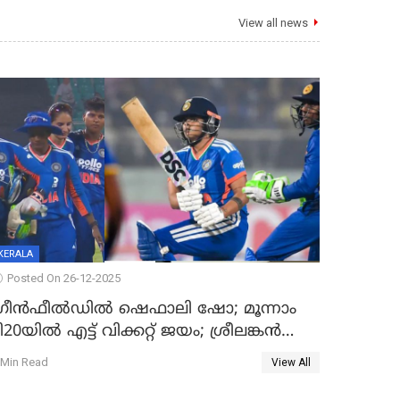
View all news
KERALA
Posted On 26-12-2025
്രീന്‍ഫീല്‍ഡില്‍ ഷെഫാലി ഷോ; മൂന്നാം
ി20യിൽ എട്ട് വിക്കറ്റ് ജയം; ശ്രീലങ്കന്‍
വനിതകള്‍ക്കെതിരായ ടി20 പരമ്പര
 Min Read
View All
ന്ത്യക്ക്