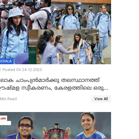
KERALA
Posted On 24-12-2025
ലോക ചാംപ്യൻമാർക്കു തലസ്ഥാനത്ത്
ഊഷ്മള സ്വീകരണം, കേരളത്തിലെ ഒരു
ത്സരം ജയിച്ചാൽ ഇന്ത്യയ്ക്കു പരമ്പര
 Min Read
View All