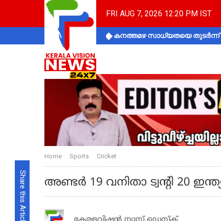
FRI AUG 7, 2026 12:20 PM IST
കനത്തമഴ സാധ്യതയെ തുടർന്ന് ക
Home
Sports
Cricket
Share this Article
അണ്ടര്‍ 19 വനിതാ ട്വന്റി 20 ഇന്ത
കേരളവിഷൻ ന്യൂസ് ഡെസ്‌ക്