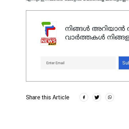
നിങ്ങൾ അറിയാൻ ആ
വാർത്തകൾ നിങ്ങള
Su
Share this Article