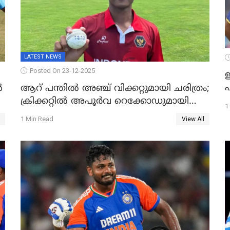
LATEST NEWS
Posted On 23-12-2025
ഇ
പ
ൾ
ആറ് പന്തിൽ അഞ്ച് വിക്കറ്റുമായി ചരിത്രം;
ക്രിക്കറ്റിൽ അപൂർവ റെക്കോഡുമായി
1
ഇന്തോനേഷ്യൻ താരം
1 Min Read
View All