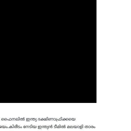
്തി. ഫൈനലില്‍ ഇന്ത്യ ദക്ഷിണാഫ്രിക്കയെ
യം.കിരീടം നേടിയ ഇന്ത്യന്‍ ടീമില്‍ മലയാളി താരം