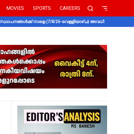
MOVIES
SPORTS
CAREERS
സ്ഥാപനങ്ങൾക്ക് നാളെ (7/8/26-വെള്ളിയാഴ്ച) അവധി
തൃശൂരിൽ