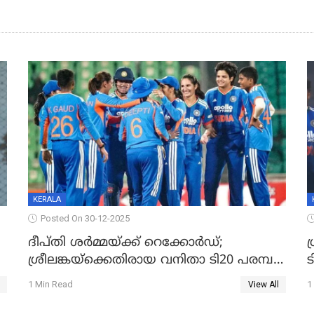
KERALA
Posted On 30-12-2025
ദീപ്തി ശർമ്മയ്ക്ക് റെക്കോർഡ്;
ഗ
ശ്രീലങ്കയ്ക്കെതിരായ വനിതാ ടി20 പരമ്പര
ട
തൂത്തുവാരി ഇന്ത്യ
1 Min Read
1
View All
ഇ