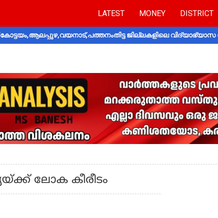
LATEST
MONEY
DISTRICT
ോട്ടയം,ആലപ്പുഴ,വയനാട്,പത്തനംതിട്ട ജില്ലകളിലെ വിദ്യാഭ്യാസ 
്യയ്ക്ക്‌ ലോക കീരീടം