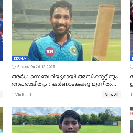
KERALA
Posted On 26-12-2025
അർധ സെഞ്ച്വറിയുമായി അസ്ഹറുദ്ദീനും
അപരാജിതും ; കർണാടകക്കു മുന്നിൽ
്
285 റൺസ് വിജയലക്ഷ്യമുയർത്തി കേരളം
മ
1 Min Read
1
View All