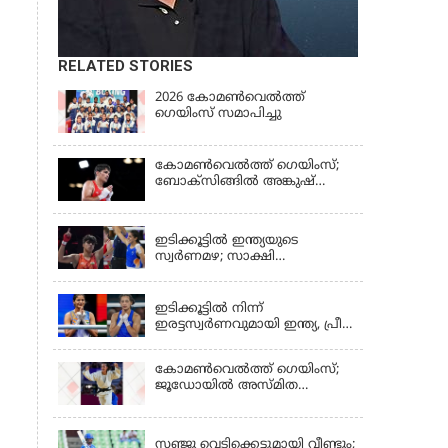
RELATED STORIES
2026 കോമണ്‍വെല്‍ത്ത്
ഗെയിംസ് സമാപിച്ചു
കോമണ്‍വെല്‍ത്ത് ഗെയിംസ്;
ബോക്‌സിങ്ങില്‍ അങ്കുഷ്
പംഗലിന് സ്വര്‍ണം
LATEST NEWS
ഇടിക്കൂട്ടിൽ ഇന്ത്യയുടെ
സ്വർണമഴ; സാക്ഷി
ചൗധരിയ്ക്കും പ്രിയയ്ക്കും
LATEST NEWS
സ്വർണം
ഇടിക്കൂട്ടിൽ നിന്ന്
ഇരട്ടസ്വർണവുമായി ഇന്ത്യ, പ്രീതി
പവാറിനും ജയ്സ്മിന്‍
ലംബോരിയയ്ക്കും മെഡൽ
കോമണ്‍വെല്‍ത്ത് ഗെയിംസ്;
ജൂഡോയിൽ അസ്മിത
ഡേയ്ക്ക് സ്വർണം
KERALA
സഞ്ജു വെടിക്കെട്ടുമായി വീണ്ടും;