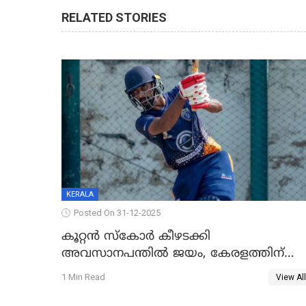
RELATED STORIES
KERALA
Posted On 31-12-2025
കൂറ്റൻ സ്കോർ കീഴടക്കി
അവസാനപന്തിൽ ജയം, കേരളത്തിന്
ഹാപ്പി ന്യൂഇയർ
1 Min Read
View All