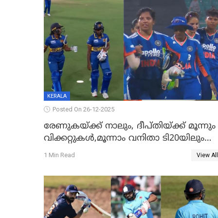
KERALA
Posted On 26-12-2025
രേണുകയ്ക്ക് നാലും, ദീപ്തിയ്ക്ക് മൂന്നും
വിക്കറ്റുകൾ,മൂന്നാം വനിതാ ടി20യിലും
ശ്രീലങ്കയ്ക്ക് ബാറ്റിംഗ് തകര്‍ച്ച; ഇന്ത്യയ്ക്ക
1 Min Read
View All
വിജയലക്ഷ്യം 113 റൺസ്