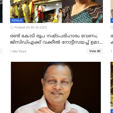
KERALA
Posted On 30-12-2025
രണ്ട് കോടി രൂപ നഷ്ടപരിഹാരം വേണം;
ഭ
ജിസിഡിഎക്ക് വക്കീൽ നോട്ടീസയച്ച് ഉമാ
തോമസ്
1 Min Read
1
View All