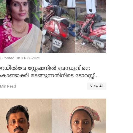
Posted On 31-12-2025
റെയിൽവേ സ്റ്റേഷനിൽ ബന്ധുവിനെ
ൊണ്ടാക്കി മടങ്ങുന്നതിനിടെ ടോറസ്സ്
ോറി സ്കൂട്ടറിൽ ഇടിച്ചു : യുവതിക്ക്
 Min Read
View All
ാരുണാന്ത്യം