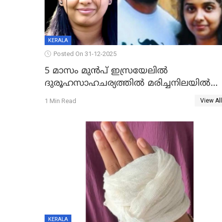
KERALA
Posted On 31-12-2025
5 മാസം മുൻപ് ഇസ്രയേലിൽ
ദുരൂഹസാഹചര്യത്തിൽ മരിച്ചനിലയിൽ
കണ്ടെത്തിയ മലയാളി യുവാവിന്റെ
1 Min Read
View All
ഭാര്യയും മരിച്ചു
KERALA