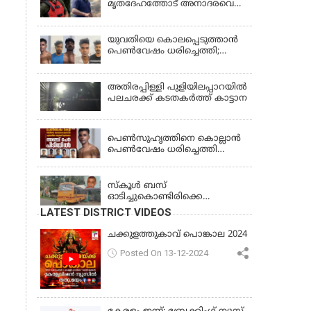
മൃതദേഹത്തോട് അനാദരവെന്ന്
ജാമ്യാപേക്ഷ തള്ളി
പരാതി; ആംബുലന്‍സ്
ക്രമീകരണത്തില്‍ ഗുരുതര
വീഴ്ച; മൃതദേഹം ചാവക്കാട്
യുവതിയെ കൊലപ്പെടുത്താൻ
വരെ എത്തിച്ചത് ഫ്രീസര്‍
പെൺവേഷം ധരിച്ചെത്തി;
സംവിധാനം ഇല്ലാതെയെന്നും
അഞ്ചംഗ സംഘം പിടിയിൽ
ആരോപണം
അതിരപ്പിള്ളി പുളിയിലപ്പാറയിൽ
പലചരക്ക് കടതകർത്ത് കാട്ടാന
KERALA
പെണ്‍സുഹൃത്തിനെ കൊല്ലാന്‍
പെണ്‍വേഷം ധരിച്ചെത്തി
യുവാവ്; അഞ്ചുപേരെ പൊക്കി
KERALA
പൊലീസ്
സ്കൂൾ ബസ്
ഓടിച്ചുകൊണ്ടിരിക്കെ
ഡ്രൈവർക്ക് ഹൃദയാഘാതം;
LATEST DISTRICT VIDEOS
ബസ് കെട്ടിടത്തിൽ ഇടിച്ചുനിന്നു;
ഡ്രൈവർ മരിച്ചു, രണ്ട്
ചക്കുളത്തുകാവ് പൊങ്കാല 2024
കുട്ടികൾക്ക് പരിക്ക്
Posted On 13-12-2024