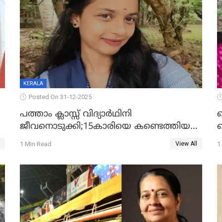
KERALA
Posted On 31-12-2025
പത്താം ക്ലാസ്സ് വിദ്യാര്‍ഥിനി
ജീവനൊടുക്കി;15കാരിയെ കണ്ടെത്തിയത്
ക
കിടപ്പുമുറിയില്‍ തൂങ്ങി മരിച്ച നിലയിൽ
ല
1 Min Read
1
View All
ദ