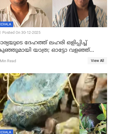
KERALA
Posted On 30-12-2025
ാര്യയുടെ ദേഹത്ത് ലഹരി ഒളിപ്പിച്ച്
കുഞ്ഞുമായി യാത്ര; ഓട്ടോ വളഞ്ഞ്
ദമ്പതികളെ പിടികൂടി പൊലീസ്
 Min Read
View All
KERALA