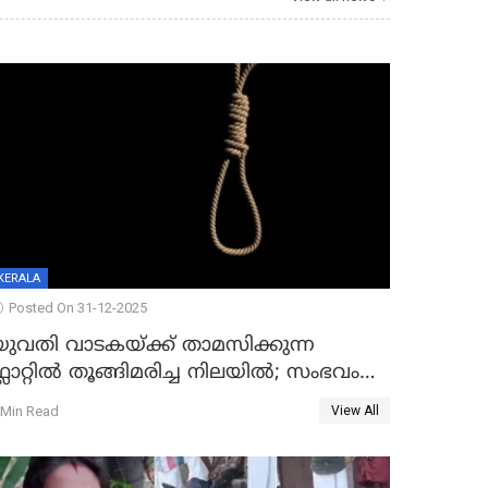
KERALA
Posted On 31-12-2025
യുവതി വാടകയ്ക്ക് താമസിക്കുന്ന
്ലാറ്റില്‍ തൂങ്ങിമരിച്ച നിലയില്‍; സംഭവം
കൈതപ്പൊയിലില്‍
 Min Read
View All