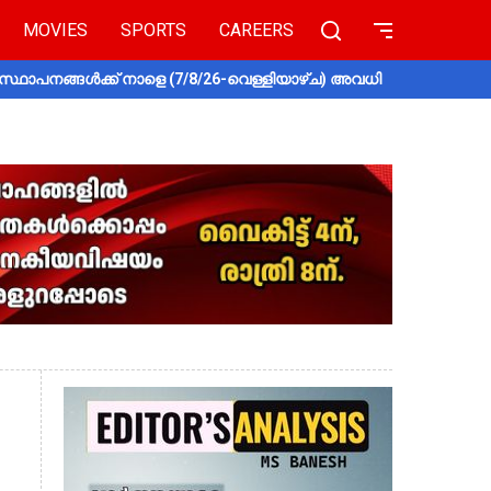
MOVIES
SPORTS
CAREERS
സ്ഥാപനങ്ങൾക്ക് നാളെ (7/8/26-വെള്ളിയാഴ്ച) അവധി
തൃശൂരിൽ