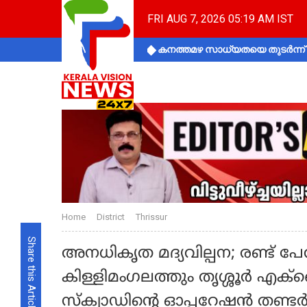
FRI AUG 7, 2026 05:19 AM IST
കനത്തമഴ സാധ്യതയെ തുടർന്ന് ക
Home
District
Thrissur
Share this Article
അനധികൃത മദ്യവില്പന; രണ്ട് പേ
കിള്ളിമംഗലത്തും തൃശ്ശൂർ എ
സ്‌ക്വാഡിന്റെ ഓപ്പറേഷൻ തണ്ട