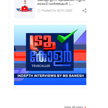
കേരളം ഇന്ന്: ബ്രേക്കിംഗ് ന്യൂസ്,
ലൈവ് വാർത്തകൾ |
കേരളവിഷൻ ന്യൂസ്
Posted On 03-01-2023
View all news