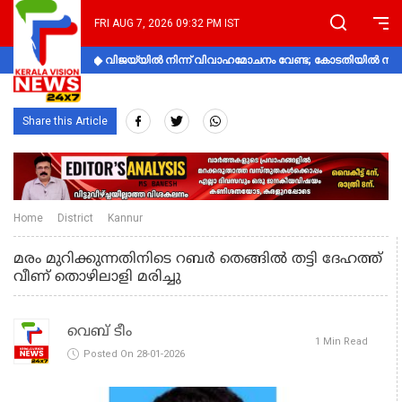
FRI AUG 7, 2026 09:32 PM IST
വിജയ്‌യിൽ നിന്ന് വിവാഹമോചനം വേണ്ട; കോടതിയിൽ നിലപാ
Share this Article
Home
District
Kannur
മരം മുറിക്കുന്നതിനിടെ റബർ തെങ്ങിൽ തട്ടി ദേഹത്ത്
വീണ് തൊഴിലാളി മരിച്ചു
വെബ് ടീം
1 Min Read
Posted On 28-01-2026