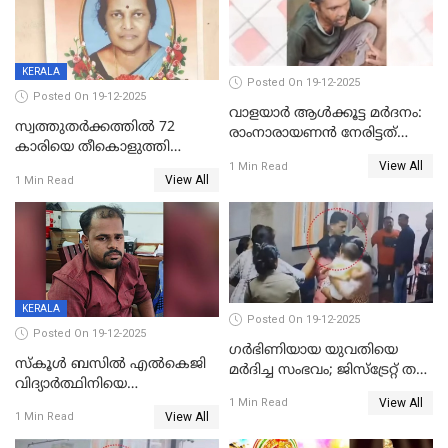
KERALA
Posted On 19-12-2025
Posted On 19-12-2025
വാളയാർ ആൾക്കൂട്ട മർദനം:
സ്വത്തുതര്‍ക്കത്തില്‍ 72
രാംനാരായണൻ നേരിട്ടത്
കാരിയെ തീകൊളുത്തി
കൊടും ക്രൂരത; ശരീരത്തിൽ
View All
കൊന്നു;
1 Min Read
നാൽപ്പതിലേറെ
View All
1 Min Read
ക്രൂരകൊലപാതകത്തില്‍
മുറിവുകളെന്ന് പോസ്റ്റ്‌മോർട്ടം
സഹോദരിപുത്രന് ജീവപര്യന്തം
റിപ്പോർട്ട്
KERALA
Posted On 19-12-2025
Posted On 19-12-2025
ഗര്‍ഭിണിയായ യുവതിയെ
സ്കൂൾ ബസിൽ എൽകെജി
മര്‍ദിച്ച സംഭവം; ജിസ്‌ട്രേറ്റ് തല
വിദ്യാര്‍ത്ഥിനിയെ
അന്വേഷണം വേണമെന്ന്
View All
ലൈംഗികമായി ഉപദ്രവിച്ചു;
1 Min Read
യുവതി
View All
1 Min Read
ക്ലീനര്‍ പിടിയിൽ