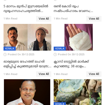
5 മാസം മുൻപ് ഇസ്രയേലിൽ
രണ്ട് കോടി രൂപ
ദുരൂഹസാഹചര്യത്തിൽ
നഷ്ടപരിഹാരം വേണം;
മരിച്ചനിലയിൽ കണ്ടെത്തിയ
ജിസിഡിഎക്ക് വക്കീൽ
View All
View All
1 Min Read
1 Min Read
മലയാളി യുവാവിന്റെ ഭാര്യയും
നോട്ടീസയച്ച് ഉമാ തോമസ്
മരിച്ചു
KERALA
KERALA
Posted On 30-12-2025
Posted On 30-12-2025
ഭാര്യയുടെ ദേഹത്ത് ലഹരി
ക്ലാസ് ടെസ്റ്റിൽ മാർക്ക്
ഒളിപ്പിച്ച് കുഞ്ഞുമായി യാത്ര;
കുറഞ്ഞു; 38 ഓളം
ഓട്ടോ വളഞ്ഞ് ദമ്പതികളെ
വിദ്യാർഥികളെ ട്യൂഷൻ
View All
View All
1 Min Read
1 Min Read
പിടികൂടി പൊലീസ്
സെന്ററിലെ അധ്യാപകന്‍
മർദിച്ചതായി പരാതി
KERALA