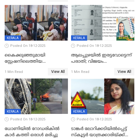
നടുക്കുന്ന സംഭവം
കോടി രൂപ
വാളയാറിൽ
KERALA
KERALA
Posted On 18-12-2025
Posted On 18-12-2025
കൈക്കുഞ്ഞുമായി
ആലപ്പുഴയിൽ ഇരട്ടവോട്ടെന്ന്
സ്റ്റേഷനിലെത്തിയ
പരാതി; വിജയം
യുവതിയ്ക്ക് മർദ്ദനം; സിഐ
റദ്ദാക്കണമെന്ന് വലിയമരം
View All
View All
1 Min Read
1 Min Read
കരണത്തടിച്ചു; CC ടിവി
വാർഡിലെ എൽഡിഎഫ്
ദൃശ്യങ്ങൾ പുറത്ത്
സ്ഥാനാർത്ഥി
KERALA
KERALA
Posted On 18-12-2025
Posted On 18-12-2025
ധോണിയിൽ റോഡരികിൽ
ടാങ്കർ ലോറിക്കടിയിൽപ്പെട്ട്
കാർ കത്തി ഒരാൾ മരിച്ചു
സ്കൂട്ടർ യാത്രക്കാരിയ്ക്ക്