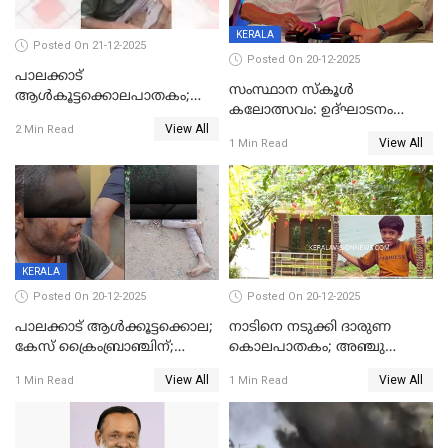
KERALA
Posted On 21-12-2025
Posted On 20-12-2025
പാലക്കാട്‌
സംസ്ഥാന സ്കൂൾ
ആൾകൂട്ടക്കൊലപാതകം;
കലോത്സവം: ഉദ്ഘാടനം
അന്വേഷണം
View All
മുഖ്യമന്ത്രി, സമാപനത്തിൽ
2 Min Read
ഊർജ്ജിതമാക്കിമാക്കി
View All
1 Min Read
മുഖ്യാതിഥിയായി
ക്രൈംബ്രാഞ്ച്
മോഹൻലാൽ
KERALA
Posted On 20-12-2025
Posted On 20-12-2025
പാലക്കാട് ആൾക്കൂട്ടക്കൊല;
നാടിനെ നടുക്കി ദാരുണ
കേസ് ക്രൈംബ്രാഞ്ചിന്;
കൊലപാതകം; അഞ്ചു
DYSPയുടെ നേതൃത്വത്തിൽ
വയസ്സുകാരനെ 'അമ്മ
View All
View All
1 Min Read
1 Min Read
അന്വേഷിക്കും
കഴുത്തുഞെരിച്ച് കൊന്നു