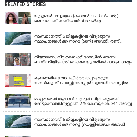
RELATED STORIES
KERALA
യൂട്യൂബർ ധന്യയുടെ (ഹെലൻ ഓഫ് സ്പാർട്ട)
ലൈസൻസ് സസ്‌പെൻഡ് ചെയ്തു
KERALA
സംസ്ഥാനത്ത് 6 ജില്ലകളിലെ വിദ്യാഭ്യാസ
സ്ഥാപനങ്ങൾക്ക് നാളെ (ശനി) അവധി; രണ്ട്
ജില്ലകളിൽ അവധി പ്രൊഫഷണൽ കോളേജുകൾ
KERALA
ഒഴികെ
നിയന്ത്രണം വിട്ട ബൈക്ക് റോഡിൽ തെന്നി
ബസിനടിയിലേക്ക് മറിഞ്ഞ് യുവതിക്ക് ദാരുണാന്ത്യം
KERALA
മുഖ്യമന്ത്രിയെ അപകീർത്തിപ്പെടുത്തുന്ന
ഫേസ്‌ബുക്ക് പോസ്റ്റ്; ബേപ്പൂർ സ്വദേശി അറസ്റ്റിൽ
KERALA
ഓപ്പറേഷൻ തൂഫാൻ: തൃശൂർ സിറ്റി ജില്ലയിൽ
രണ്ടുമാസത്തിനുള്ളിൽ 275 കേസുകൾ, 344 അറസ്റ്റ്
KERALA
സംസ്ഥാനത്ത് 6 ജില്ലകളിലെ വിദ്യാഭ്യാസ
സ്ഥാപനങ്ങൾക്ക് നാളെ (വെള്ളിയാഴ്ച) അവധി
KERALA