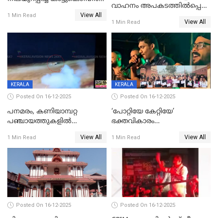
വാഹനം അപകടത്തിൽപ്പെട്ടു;
പടയപ്പ
View All
മന്ത്രിയും സംഘവും
1 Min Read
View All
1 Min Read
രക്ഷപ്പെട്ടത് തലനാരിടയ്ക്ക്
KERALA
KERALA
Posted On 16-12-2025
Posted On 16-12-2025
പനമരം, കണിയാമ്പറ്റ
‘പോറ്റിയേ കേറ്റിയേ’
പഞ്ചായത്തുകളിൽ
ഭക്തവികാരം
ബുധനാഴ്ച വിദ്യാഭ്യാസ
വ്രണപ്പെടുത്തിയെന്നു
View All
View All
1 Min Read
1 Min Read
സ്ഥാപനങ്ങൾക്ക് അവധി
ഡിജിപിക്ക് പരാതി; ശക്തമായ
നടപടി വേണമെന്നു
സിപിഐഎമ്മും
Posted On 16-12-2025
Posted On 16-12-2025