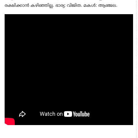
രക്ഷിക്കാൻ കഴിഞ്ഞില്ല. ഭാര്യ: വിജിത. മകൾ: ആഞ്ജല.