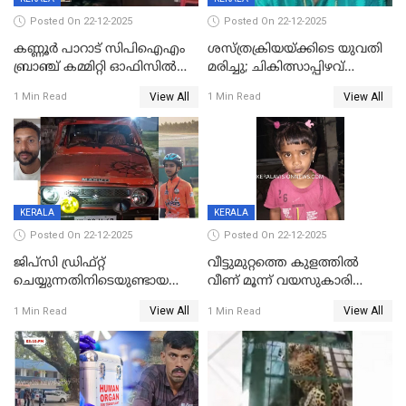
Posted On 22-12-2025
Posted On 22-12-2025
കണ്ണൂർ പാറാട് സിപിഐഎം
ശസ്ത്രക്രിയയ്‌ക്കിടെ യുവതി
ബ്രാഞ്ച് കമ്മിറ്റി ഓഫിസിൽ
മരിച്ചു; ചികിത്സാപ്പിഴവ്
തീയിട്ടു; നേതാക്കളുടെ
ആരോപിച്ച് ബന്ധുക്കൾ;
View All
View All
1 Min Read
1 Min Read
ചിത്രങ്ങളടക്കം കത്തിയ
സംഭവം മാവേലിക്കരയിൽ
നിലയിൽ
KERALA
KERALA
Posted On 22-12-2025
Posted On 22-12-2025
ജിപ്സി ഡ്രിഫ്റ്റ്
വീട്ടുമുറ്റത്തെ കുളത്തിൽ
ചെയ്യുന്നതിനിടെയുണ്ടായ
വീണ് മൂന്ന് വയസുകാരി
അപകടം; 14 വയസുകാരന്
മരിച്ചു
View All
View All
1 Min Read
1 Min Read
ദാരുണാന്ത്യം; ജീപ്സി
ഓടിച്ചയാൾ അറസ്റ്റിൽ.