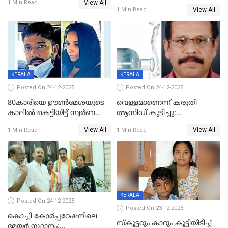
View All
പൊള്ളിച്ചു; 8 മാസം
1 Min Read
View All
1 Min Read
ഗർഭിണിയായ യുവതിക്ക് ക്രൂര
മർദനം
KERALA
KERALA
Posted On 24-12-2025
Posted On 24-12-2025
80കാരിയെ ഊൺമേശയുടെ
വെള്ളമാണെന്ന് കരുതി
കാലിൽ കെട്ടിയിട്ട് സ്വർണവും
ആസിഡ് കുടിച്ചു;
പണവും കവർന്നു;
ചികിത്സയിലിരുന്ന ആള്‍
View All
View All
1 Min Read
1 Min Read
കൊച്ചുമകനും സുഹൃത്തും
മരിച്ചു
അറസ്റ്റിൽ
KERALA
Posted On 24-12-2025
Posted On 23-12-2025
കൊച്ചി കോര്‍പ്പറേഷനിലെ
സ്കൂട്ടറും കാറും കൂട്ടിയിടിച്ച്
മേയര്‍ സ്ഥാനം;