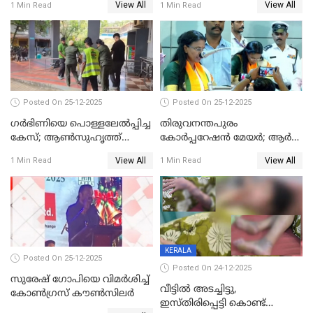
View All
View All
1 Min Read
1 Min Read
Posted On 25-12-2025
Posted On 25-12-2025
ഗര്‍ഭിണിയെ പൊള്ളലേല്‍പ്പിച്ച
തിരുവനന്തപുരം
കേസ്; ആണ്‍സുഹൃത്ത്
കോര്‍പ്പറേഷന്‍ മേയർ; ആര്‍
പിടിയില്‍
ശ്രീലേഖയ്ക്ക് മുൻതൂക്കം
View All
View All
1 Min Read
1 Min Read
KERALA
Posted On 25-12-2025
Posted On 24-12-2025
സുരേഷ് ഗോപിയെ വിമര്‍ശിച്ച്
വീട്ടിൽ അടച്ചിട്ടു,
കോണ്‍ഗ്രസ് കൗണ്‍സിലര്‍
ഇസ്തിരിപ്പെട്ടി കൊണ്ട്