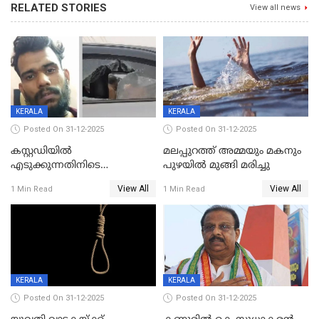
RELATED STORIES
View all news
KERALA
KERALA
Posted On 31-12-2025
Posted On 31-12-2025
കസ്റ്റഡിയിൽ
മലപ്പുറത്ത് അമ്മയും മകനും
എടുക്കുന്നതിനിടെ
പുഴയിൽ മുങ്ങി മരിച്ചു
വിലങ്ങുമായി രക്ഷപ്പെട്ട
View All
View All
1 Min Read
1 Min Read
വധശ്രമക്കേസ് പ്രതി പിടിയിൽ
KERALA
KERALA
Posted On 31-12-2025
Posted On 31-12-2025