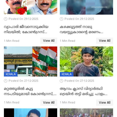
Posted On 29-12-2025
Posted On 29-12-2025
വ്യാപാരി ജീവനൊടുക്കിയ
കഴക്കൂട്ടത്ത് നാലു
നിലയില്‍; കോണ്‍ഗ്രസ്
വയസ്സുകാരന്റെ മരണം
കൗണ്‍സിലറുടെ
കൊലപാതകം: അമ്മയും
View All
View All
1 Min Read
1 Min Read
മാനസികപീഡനമെന്ന് കുറിപ്പ്
സുഹൃത്തും പൊലീസ്
കസ്റ്റഡിയിൽ
KERALA
KERALA
Posted On 27-12-2025
Posted On 27-12-2025
മറ്റത്തൂരിൽ കൂട്ട
ആറാം ക്ലാസ് വിദ്യാർത്ഥി
നടപടിയുമായി കോണ്‍ഗ്രസ്,
ട്രെയിൻ തട്ടി മരിച്ചു; പാളം
ബിജെപി പാളയത്തിലെത്തിയ
മുറിച്ചുകടക്കുന്നതിനിടെ
View All
View All
1 Min Read
1 Min Read
എട്ട് പേര്‍ ഉള്‍പ്പെടെ
അപകടം മലപ്പുറത്ത്
പത്തുപേരെ പുറത്താക്കി,
ചൊവ്വന്നൂരിലും നടപടി