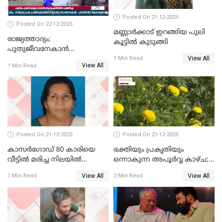
Posted On 21-12-2025
Posted On 22-12-2025
മണ്ണാർക്കാട് ഇറങ്ങിയ പുലി
രാജ്യത്താദ്യം;
കൂട്ടിൽ കുടുങ്ങി
പുതുജീവനേകാൻ
View All
ഷിബുവിന്റെ ഹൃദയം
1 Min Read
View All
1 Min Read
എറണാകുളം സർക്കാർ
ജനറൽ
ആശുപത്രിയിലെത്തിച്ചു
Posted On 21-12-2025
Posted On 21-12-2025
കാസർഗോഡ് 80 കാരിയെ
ഭക്തിയും പ്രകൃതിയും
വീട്ടിൽ മരിച്ച നിലയിൽ
ഒന്നാകുന്ന അപൂര്‍വ്വ കാഴ്ച;
കണ്ടെത്തി
ഭക്തർക്ക്
View All
View All
1 Min Read
2 Min Read
കാഴ്ചാനുഭവമൊരുക്കി
ശബരീ നന്ദനം