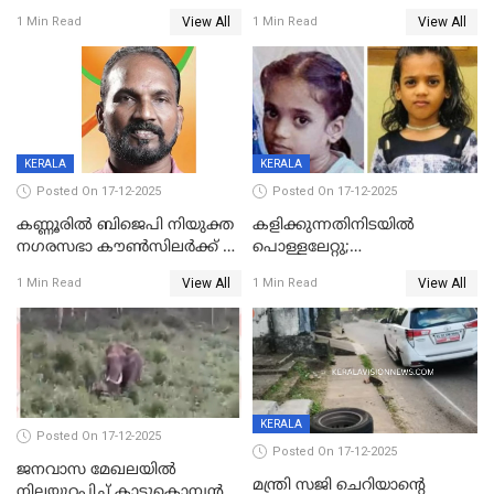
ദാരുണാന്ത്യം; അപകടം
View All
View All
1 Min Read
1 Min Read
കണ്ടോത്ത് ദേശീയ പാതയിൽ
KERALA
KERALA
Posted On 17-12-2025
Posted On 17-12-2025
കണ്ണൂരിൽ ബിജെപി നിയുക്ത
കളിക്കുന്നതിനിടയിൽ
നഗരസഭാ കൗൺസിലർക്ക് 36
പൊള്ളലേറ്റു;
വർഷം തടവുശിക്ഷ
ചികിത്സയിലായിരുന്ന രണ്ടാം
View All
View All
1 Min Read
1 Min Read
ക്ലാസ് വിദ്യാർത്ഥിനി മരിച്ചു
KERALA
Posted On 17-12-2025
Posted On 17-12-2025
ജനവാസ മേഖലയില്‍
മന്ത്രി സജി ചെറിയാന്റെ
നിലയുറപ്പിച്ച് കാട്ടുകൊമ്പന്‍