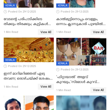
KERALA
KERALA
Posted On 29-12-2025
Posted On 29-12-2025
വേടന്റെ പരിപാടിക്കിടെ
കാൽമുട്ടിനൊപ്പം വെള്ളം,
തിക്കും തിരക്കും; കുട്ടികള്‍
ഒന്നാം ക്ലാസുകാരി പുഴയിൽ
ഉള്‍പ്പെടെ നിരവധി പേര്‍ക്ക്
മുങ്ങി മരിച്ചു; ദാരുണ സംഭവം
View All
View All
1 Min Read
1 Min Read
പരിക്ക്; പാളം മറികടന്ന
കുട്ടികൾക്കൊപ്പം
യുവാവ് ട്രെയിന്‍ തട്ടി മരിച്ചു
കളിക്കുന്നതിനിടെ
KERALA
KERALA
Posted On 29-12-2025
Posted On 29-12-2025
ഇന്ന് മാറിമറിഞ്ഞത് ഏഴു
'ഫിറ്റായാൽ' അളവ്
തവണ; ഒരാഴ്ചയ്ക്ക് ശേഷം
കുറയും,'സ്‌മോൾ കുറവ്
സ്വർണവിലയിൽ ഇടിവ്
View All
പിടികൂടി; ബാറിന് 25,000 രൂപ
1 Min Read
View All
1 Min Read
പിഴ