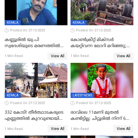
KERALA
KERALA
Posted On 27-12-2025
Posted On 27-12-2025
കണ്ണൂരിൽ യു.പി
കോണ്‍ക്രീറ്റ് മിക്‌സര്‍
സ്വദേശിയുടെ മരണത്തിൽ
കയറ്റിവന്ന ലോറി മറിഞ്ഞു;
അഞ്ചംഗ സംഘത്തിനെതിരെ
രണ്ടുപേര്‍ക്ക് ദാരുണാന്ത്യം;
View All
View All
1 Min Read
1 Min Read
കേസ്; തർക്കമുണ്ടായത്
അപകടം കണ്ണൂരിൽ
ഫേഷ്യലിന് 300 രൂപ
ആവശ്യപ്പെട്ടതിനെച്ചൊല്ലി
KERALA
LATEST NEWS
Posted On 27-12-2025
Posted On 27-12-2025
332 കോടി! തീർത്ഥാടകരുടെ
രാവിലെ 11മണി മുതൽ
എണ്ണത്തിൽ കുറവുണ്ടായിട്ടും
കണ്ടിട്ടില്ല; ചിറ്റൂരിൽ നിന്ന് 6
ശബരിമലയിൽ വരുമാനം
വയസ്സുകാരനെ കാണാതായി
View All
View All
1 Min Read
1 Min Read
കുതിച്ചുയരുന്നു