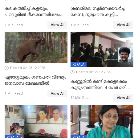
കട കത്തിച്ച് കളയും,
ശബരിമല സ്വര്‍ണക്കവര്‍ച്ച
പറവൂരില്‍ ഭീകരാന്തരീക്ഷം
കേസ്; ദുരൂഹത കൂട്ടി
സൃഷ്ടിച്ച് കുട്ടി ലഹരിസംഘം
വിദേശവ്യവസായിയുടെ മൊഴി
View All
View All
1 Min Read
1 Min Read
KERALA
Posted On 23-12-2025
Posted On 22-12-2025
ഏഴാറ്റുമുഖം ഗണപതി വീണ്ടും
കണ്ണൂരിൽ രണ്ട് മക്കളടക്കം
ജനവാസ മേഖലയിൽ
കുടുംബത്തിലെ 4 പേർ മരിച്ച
View All
നിലയിൽ
1 Min Read
View All
30 Min Read
KERALA
KERALA