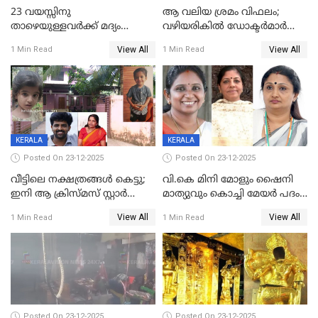
23 വയസ്സിനു
ആ വലിയ ശ്രമം വിഫലം;
താഴെയുള്ളവർക്ക് മദ്യം
വഴിയരികില്‍ ‌ഡോക്ടര്‍മാര്‍
നൽകിയതിനെതിരെ കർശന
ശസ്ത്രക്രിയ നടത്തിയ ലിനു
View All
View All
1 Min Read
1 Min Read
നടപടി;സ്ഥാപനങ്ങൾക്കെതിരെ
മരണത്തിന് കീഴടങ്ങി
രണ്ട് കേസുകൾ
KERALA
KERALA
Posted On 23-12-2025
Posted On 23-12-2025
വീട്ടിലെ നക്ഷത്രങ്ങൾ കെട്ടു;
വി.കെ മിനി മോളും ഷൈനി
ഇനി ആ ക്രിസ്മസ് സ്റ്റാർ
മാത്യുവും കൊച്ചി മേയർ പദം
മാത്രം; പൈതങ്ങൾക്ക്
പങ്കിടും; ദീപ്തി മേരി വർഗീസ്
View All
View All
1 Min Read
1 Min Read
വേണ്ടിയുള്ള
മേയറാകില്ല
പിടിവലിക്കിടയിൽ
അപ്പൂപ്പനെതിരെ പോക്സോ
കേസ് ഒടുവിൽ 4 ജീവനുകൾ
പൊലിഞ്ഞു
Posted On 23-12-2025
Posted On 23-12-2025