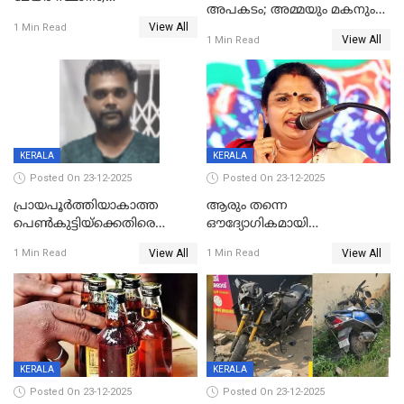
അപകടം; അമ്മയും മകനും
കോണ്‍ഗ്രസില്‍ അതൃപതി
View All
മരിച്ചു, മറ്റൊരു മകൻ
1 Min Read
രൂക്ഷം
View All
1 Min Read
ഗുരുതരാവസ്ഥയിൽ
KERALA
KERALA
Posted On 23-12-2025
Posted On 23-12-2025
പ്രായപൂർത്തിയാകാത്ത
ആരും തന്നെ
പെൺകുട്ടിയ്ക്കെതിരെ
ഔദ്യോഗികമായി
ലൈംഗികാതിക്രമം; 36കാരന്
അറിയിച്ചിട്ടില്ല, മേയറെ
View All
View All
1 Min Read
1 Min Read
59 വർഷം തടവും 90,൦൦൦ രൂപ
കണ്ടെത്താൻ ഇന്ന് കോർ
പിഴയും ശിക്ഷ
കമ്മിറ്റി കൂടിയില്ല';
അതൃപ്തിയുമായി ദീപ്തി മേരി
വർഗീസ്
KERALA
KERALA
Posted On 23-12-2025
Posted On 23-12-2025