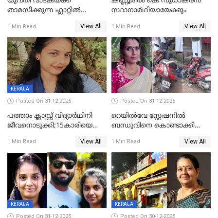
യുവതി വാടകയ്ക്ക്
കണ്ണൂരിൽ കെ സുധാകരൻ
താമസിക്കുന്ന ഫ്ലാറ്റില്‍
സ്ഥാനാർഥിയായേക്കും
തൂങ്ങിമരിച്ച നിലയില്‍;
View All
View All
1 Min Read
1 Min Read
സംഭവം കൈതപ്പൊയിലില്‍
KERALA
Posted On 31-12-2025
Posted On 31-12-2025
പത്താം ക്ലാസ്സ് വിദ്യാര്‍ഥിനി
റെയിൽവേ സ്റ്റേഷനിൽ
ജീവനൊടുക്കി;15കാരിയെ
ബന്ധുവിനെ കൊണ്ടാക്കി
കണ്ടെത്തിയത്
മടങ്ങുന്നതിനിടെ ടോറസ്സ്
View All
View All
1 Min Read
1 Min Read
കിടപ്പുമുറിയില്‍ തൂങ്ങി മരിച്ച
ലോറി സ്കൂട്ടറിൽ ഇടിച്ചു :
നിലയിൽ
യുവതിക്ക് ദാരുണാന്ത്യം
KERALA
KERALA
Posted On 31-12-2025
Posted On 30-12-2025