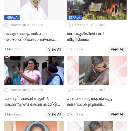
KERALA
KERALA
Posted On 20-12-2025
Posted On 20-12-2025
നാളെ സത്യപ്രതിജ്ഞ
തലശ്ശേരിയിൽ വൻ
നടക്കാനിരിക്കെ പഞ്ചായത്ത്
തീപ്പിടിത്തം
മെമ്പർ മരിച്ചു
View All
View All
1 Min Read
1 Min Read
Posted On 20-12-2025
Posted On 20-12-2025
കൊച്ചി 'മേയർ ആര്' ?;
പാലക്കാട്ടെ ആള്‍ക്കൂട്ട
കോണ്‍ഗ്രസ് കോര്‍ കമ്മിറ്റി
മര്‍ദനം; കൂടുതല്‍
യോഗം ചൊവ്വാഴ്ച
അറസ്റ്റുണ്ടാവും, മര്‍ദിച്ചത് 15
View All
View All
1 Min Read
2 Min Read
അംഗ സംഘമെന്ന് വിവരം