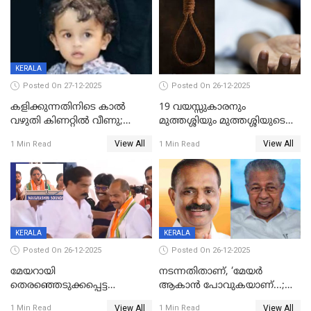
KERALA
Posted On 27-12-2025
Posted On 26-12-2025
കളിക്കുന്നതിനിടെ കാൽ
19 വയസ്സുകാരനും
വഴുതി കിണറ്റിൽ വീണു;
മുത്തശ്ശിയും മുത്തശ്ശിയുടെ
ഒന്നര വയസ്സുകാരന്
സഹോദരിയും വീട്ടിൽ തൂങ്ങി
View All
View All
1 Min Read
1 Min Read
ദാരുണാന്ത്യം
മരിച്ചനിലയിൽ
KERALA
KERALA
Posted On 26-12-2025
Posted On 26-12-2025
മേയറായി
നടന്നതിതാണ്, ‘മേയർ
തെരഞ്ഞെടുക്കപ്പെട്ട
ആകാൻ പോവുകയാണ്...;
ശേഷമുള്ള പി ഇന്ദിരയുടെ
ആവട്ടെ, അഭിനന്ദനങ്ങൾ’;
View All
View All
1 Min Read
1 Min Read