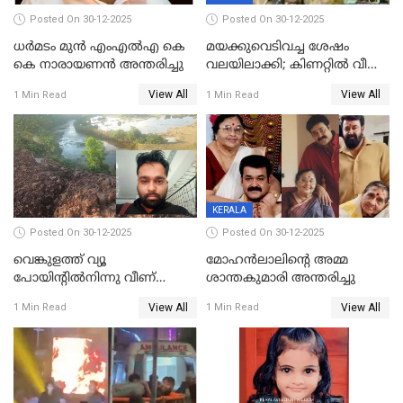
Posted On 30-12-2025
Posted On 30-12-2025
ധർമടം മുൻ എംഎല്‍എ കെ
മയക്കുവെടിവച്ച ശേഷം
കെ നാരായണന്‍ അന്തരിച്ചു
വലയിലാക്കി; കിണറ്റിൽ വീണ
കടുവയെ പുറത്തെത്തിച്ചു
View All
View All
1 Min Read
1 Min Read
KERALA
Posted On 30-12-2025
Posted On 30-12-2025
വെങ്കുളത്ത് വ്യൂ
മോഹന്‍ലാലിന്‍റെ അമ്മ
പോയിന്റിൽനിന്നു വീണ്
ശാന്തകുമാരി അന്തരിച്ചു
യുവാവ് മരിച്ചു
View All
View All
1 Min Read
1 Min Read