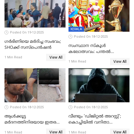
KERALA
Posted On 19-12-2025
Posted On 18-12-2025
ഗര്‍ഭിണിയെ മർദിച്ച സംഭവം;
സംസ്ഥാന സ്കൂൾ
SHOക്ക് സസ്പെൻഷൻ
കലോത്സവം: പന്തൽ
View All
കാൽനാട്ടൽ 20 ന്
1 Min Read
View All
1 Min Read
Posted On 18-12-2025
Posted On 18-12-2025
ആൾക്കൂട്ട
വീണ്ടും 'ഡിജിറ്റല്‍ അറസ്റ്റ്';
മർദനത്തിനിരയായ ഇതര
കൊച്ചിയില്‍ വനിതാ
സംസ്ഥാന തൊഴിലാളി മരിച്ചു;
ഡോക്ടര്‍ക്ക് നഷ്ടമായത് 6.38
View All
View All
1 Min Read
1 Min Read