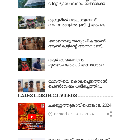
വിദ്യാഭ്യാസ സ്ഥാപനങ്ങൾക്ക്
നാളെ (വെള്ളിയാഴ്ച) അവധി
KERALA
തൃശൂരിൽ സ്വകാര്യബസ്
വാഹനങ്ങളില്‍ ഇടിച്ച് അപകടം:
18കാരി ഉൾപ്പെടെ രണ്ട് മരണം,
KERALA
പത്തോളം പേർക്ക് പരിക്ക്
'ഞാനൊരു അധ്യാപികയാണ്,
ആണ്‍കുട്ടീന്റെ അമ്മയാണ്‌,
MDMA കൊടുത്തിട്ടില്ല; കീർത്തന
മാധ്യമങ്ങളോട്; പൊലീസ്
ആര്‍ രാജേഷിന്റെ
കസ്റ്റഡിയിൽ വിട്ട് കോടതി,
മൃതദേഹത്തോട് അനാദരവെന്ന്
ജാമ്യാപേക്ഷ തള്ളി
പരാതി; ആംബുലന്‍സ്
ക്രമീകരണത്തില്‍ ഗുരുതര
വീഴ്ച; മൃതദേഹം ചാവക്കാട്
യുവതിയെ കൊലപ്പെടുത്താൻ
വരെ എത്തിച്ചത് ഫ്രീസര്‍
പെൺവേഷം ധരിച്ചെത്തി;
സംവിധാനം ഇല്ലാതെയെന്നും
അഞ്ചംഗ സംഘം പിടിയിൽ
LATEST DISTRICT VIDEOS
ആരോപണം
ചക്കുളത്തുകാവ് പൊങ്കാല 2024
Posted On 13-12-2024