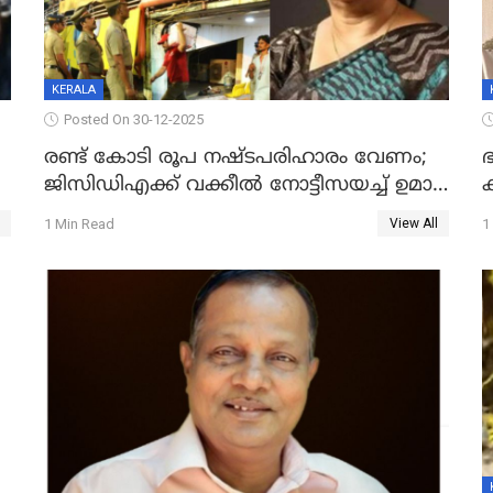
KERALA
Posted On 30-12-2025
രണ്ട് കോടി രൂപ നഷ്ടപരിഹാരം വേണം;
ഭ
ജിസിഡിഎക്ക് വക്കീൽ നോട്ടീസയച്ച് ഉമാ
തോമസ്
1 Min Read
1
View All