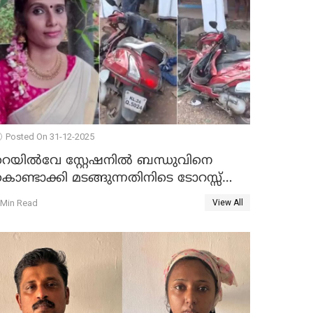
Posted On 31-12-2025
റെയിൽവേ സ്റ്റേഷനിൽ ബന്ധുവിനെ
ൊണ്ടാക്കി മടങ്ങുന്നതിനിടെ ടോറസ്സ്
ോറി സ്കൂട്ടറിൽ ഇടിച്ചു : യുവതിക്ക്
 Min Read
View All
ാരുണാന്ത്യം