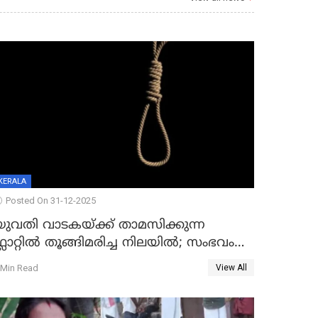
KERALA
Posted On 31-12-2025
യുവതി വാടകയ്ക്ക് താമസിക്കുന്ന
്ലാറ്റില്‍ തൂങ്ങിമരിച്ച നിലയില്‍; സംഭവം
കൈതപ്പൊയിലില്‍
 Min Read
View All