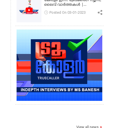
കേരളം ഇന്ന്: ബ്രേക്കിംഗ് ന്യൂസ്,
ലൈവ് വാർത്തകൾ |
കേരളവിഷൻ ന്യൂസ്
Posted On 03-01-2023
View all news