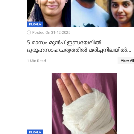
KERALA
Posted On 31-12-2025
5 മാസം മുൻപ് ഇസ്രയേലിൽ
ദുരൂഹസാഹചര്യത്തിൽ മരിച്ചനിലയിൽ
കണ്ടെത്തിയ മലയാളി യുവാവിന്റെ
1 Min Read
View All
ഭാര്യയും മരിച്ചു
KERALA