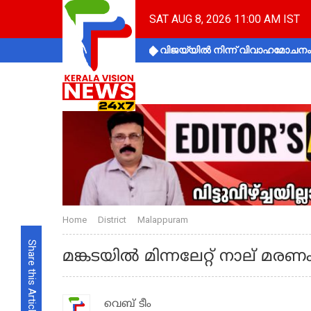
SAT AUG 8, 2026 11:00 AM IST
വിജയ്‌യിൽ നിന്ന് വിവാഹമോചനം 
Home
District
Malappuram
Share this Article
മങ്കടയിൽ മിന്നലേറ്റ് നാല് മരണ
വെബ് ടീം