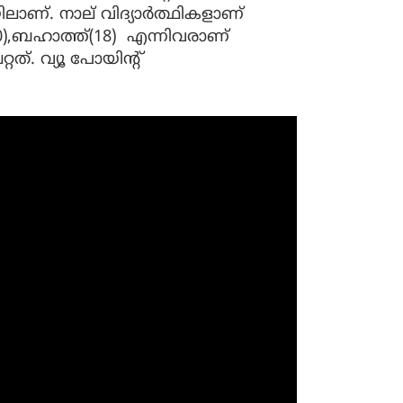
ാണ്. നാല് വിദ്യാർത്ഥികളാണ്
(20),ബഹാത്ത്(18) എന്നിവരാണ്
്റത്. വ്യൂ പോയിന്‍റ്