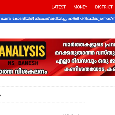
LATEST
MONEY
DISTRICT
വേണ്ട; കോടതിയിൽ നിലപാട് അറിയിച്ചു, ഹർജി പിൻവലിക്കുന്നെന്ന്
ം