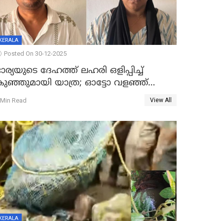
KERALA
Posted On 30-12-2025
ാര്യയുടെ ദേഹത്ത് ലഹരി ഒളിപ്പിച്ച്
കുഞ്ഞുമായി യാത്ര; ഓട്ടോ വളഞ്ഞ്
ദമ്പതികളെ പിടികൂടി പൊലീസ്
 Min Read
View All
KERALA