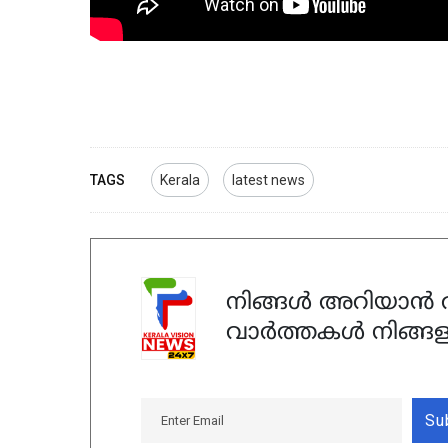
TAGS
Kerala
latest news
നിങ്ങൾ അറിയാൻ ആ
വാർത്തകൾ നിങ്ങള
Su