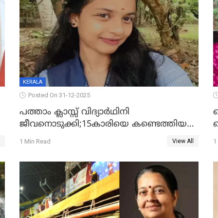
KERALA
Posted On 31-12-2025
പത്താം ക്ലാസ്സ് വിദ്യാര്‍ഥിനി
ജീവനൊടുക്കി;15കാരിയെ കണ്ടെത്തിയത്
ക
കിടപ്പുമുറിയില്‍ തൂങ്ങി മരിച്ച നിലയിൽ
ല
1 Min Read
1
View All
ദ