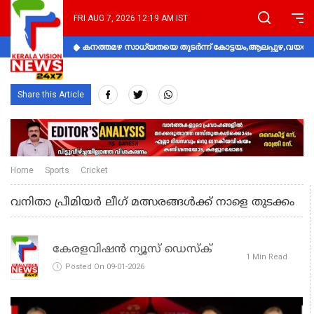
FRI AUG 7, 2026 12:19 AM IST
കനത്തമഴ സാധ്യതയെ തുടർന്ന് കോട്ടയം,ആലപ്പുഴ,വയനാട്
Share this Article
Home
Sports
Cricket
വനിതാ പ്രീമിയര്‍ ലീഗ് മത്സരങ്ങള്‍ക്ക് നാളെ തുടക്കം
കേരളവിഷൻ ന്യൂസ് ഡെസ്‌ക്
1 Min Read
Posted On 09-01-2026