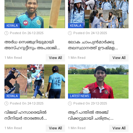
വിജയലക്ഷ്യം 113 റൺസ്
KERALA
KERALA
Posted On 26-12-2025
Posted On 24-12-2025
അർധ സെഞ്ച്വറിയുമായി
ലോക ചാംപ്യൻമാർക്കു
അസ്ഹറുദ്ദീനും അപരാജിതും
തലസ്ഥാനത്ത് ഊഷ്മള
; കർണാടകക്കു മുന്നിൽ 285
സ്വീകരണം, കേരളത്തിലെ ഒരു
View All
View All
1 Min Read
1 Min Read
റൺസ് വിജയലക്ഷ്യമുയർത്തി
മത്സരം ജയിച്ചാൽ ഇന്ത്യയ്ക്കു
കേരളം
പരമ്പര
KERALA
LATEST NEWS
Posted On 24-12-2025
Posted On 23-12-2025
വിജയ് ഹസാരെയിൽ
ആറ് പന്തിൽ അഞ്ച്
സീനിയർ താരങ്ങൾ
വിക്കറ്റുമായി ചരിത്രം;
സെഞ്ച്വറിയുമായി കസറി;
ക്രിക്കറ്റിൽ അപൂർവ
View All
View All
1 Min Read
1 Min Read
സച്ചിന്‍റെ റെക്കോഡ് മറികടന്ന്
റെക്കോഡുമായി