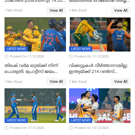
20കാരൻ പ്രശാന്തിനും 14.20
ലേലത്തിൽ വെങ്കടേഷ് അയ്യര്‍
കോടി; കശ്മീരി താരം 8.40
റോയല്‍ ചലഞ്ചേഴ്‌സ്
View All
View All
1 Min Read
1 Min Read
കോടിക്ക് ഡൽഹിയിൽ;
ബംഗളൂരുവില്‍; ക്വിന്റണ്‍ ഡി
മലയാളി താരം വിഘ്നേഷ്
കോക്ക് മുംബൈ
പുത്തുർ രാജസ്ഥാനിൽ
ഇന്ത്യന്‍സില്‍; 25കോടിക്ക്
കാമറൂൺ ഗ്രീൻ
കൊൽക്കത്തയിൽ
LATEST NEWS
LATEST NEWS
Posted On 11-12-2025
Posted On 11-12-2025
തിലക് വർമ ഒറ്റയ്ക്ക് നിന്ന്
വിക്കറ്റുകൾ വീഴ്ത്താനായില്ല;
പൊരുതി; പ്രോട്ടീസ് ജയം
ഇന്ത്യയ്ക്ക് 214 റൺസ്
പിടിച്ചെടുത്തു
വിജയലക്ഷ്യം; ക്വിന്റൻ
View All
View All
1 Min Read
1 Min Read
ഡികോക്ക് കസറി
LATEST NEWS
LATEST NEWS
Posted On 11-12-2025
Posted On 10-12-2025