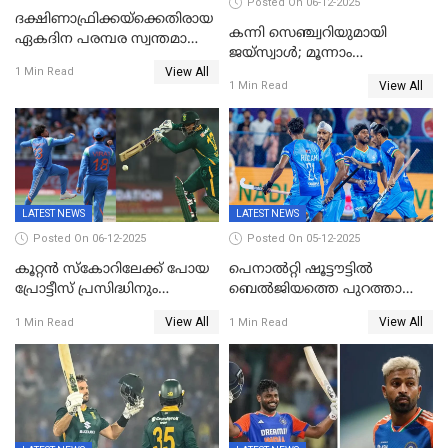
Posted On 06-12-2025
ദക്ഷിണാഫ്രിക്കയ്‌ക്കെതിരായ
കന്നി സെഞ്ച്വറിയുമായി
ഏകദിന പരമ്പര സ്വന്തമാക്കി
ജയ്‌സ്വാൾ; മൂന്നാം
ഇന്ത്യ
View All
ഏകദിനത്തിൽ
1 Min Read
View All
1 Min Read
പ്രോട്ടീസിനെതിരെ ജയം,
പരമ്പര
LATEST NEWS
LATEST NEWS
Posted On 06-12-2025
Posted On 05-12-2025
കൂറ്റൻ സ്കോറിലേക്ക് പോയ
പെനാൽറ്റി ഷൂട്ടൗട്ടിൽ
പ്രോട്ടീസ് പ്രസിദ്ധിനും
ബെൽജിയത്തെ പുറത്താക്കി;
കുൽദീപിനും മുന്നിൽ
ജൂനിയർ ഹോക്കി
View All
View All
1 Min Read
1 Min Read
അടിതെറ്റി, ഇന്ത്യക്ക് 271
ലോകകപ്പിൽ ഇന്ത്യ
റണ്‍സ് വിജയലക്ഷ്യം
സെമിയിൽ