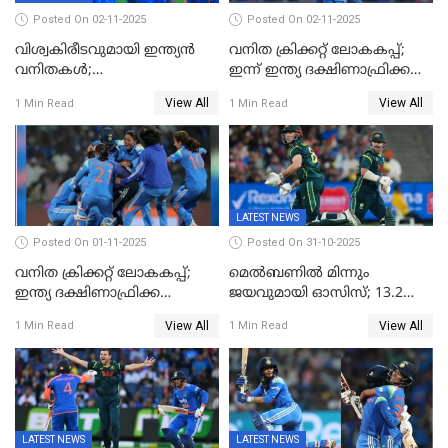
Posted On 02-11-2025
Posted On 02-11-2025
വിശ്വകിരീടവുമായി ഇന്ത്യൻ
വനിത ക്രിക്കറ്റ് ലോകകപ്പ്;
വനിതകൾ;
ഇന്ന് ഇന്ത്യ ദക്ഷിണാഫ്രിക്ക
ദക്ഷിണാഫ്രിക്കയെ വീഴ്ത്തി
പോരാട്ടം
View All
View All
1 Min Read
1 Min Read
ഇന്ത്യയ്ക്ക് വനിതാ ക്രിക്കറ്റ്
ലോകകപ്പ്
LATEST NEWS
Posted On 01-11-2025
Posted On 31-10-2025
വനിത ക്രിക്കറ്റ് ലോകകപ്പ്;
മെൽബണിൽ മിന്നും
ഇന്ത്യ ദക്ഷിണാഫ്രിക്ക
ജയവുമായി ഓസിസ്; 13.2
പോരാട്ടം
ഓവറിൽ കളി തീർത്തു;
View All
View All
1 Min Read
1 Min Read
പരമ്പരയിൽ ലീഡ്
LATEST NEWS
LATEST NEWS