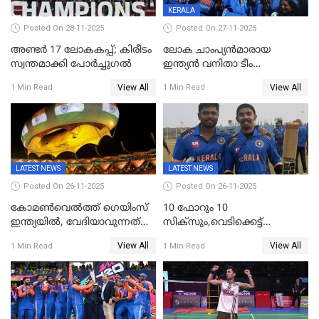
KERALA
Posted On 28-11-2025
Posted On 27-11-2025
അണ്ടര്‍ 17 ലോകകപ്പ്; കിരീടം
ലോക ചാംപ്യൻമാരായ
സ്വന്തമാക്കി പോര്‍ച്ചുഗല്‍
ഇന്ത്യൻ വനിതാ ടീം
കേരളത്തിൽ കളിക്കും; 3 ടി20
View All
View All
1 Min Read
1 Min Read
മത്സരങ്ങൾ ​ഗ്രീൻഫീൽഡിൽ
LATEST NEWS
LATEST NEWS
Posted On 26-11-2025
Posted On 26-11-2025
കോമൺവെൽത്ത് ഗെയിംസ്
10 ഫോറും 10
ഇന്ത്യയിൽ, വേദിയാവുന്നത്
സിക്‌സും,വെടിക്കെട്ട്
അഹമ്മദാബാദ്
സെഞ്ചുറിയുമായി രോഹന്‍,
View All
View All
1 Min Read
1 Min Read
അര്‍ധ സെഞ്ചുറിയുമായി
സഞ്ജു; ഒഡിഷയെ 10
വിക്കറ്റിന് തകര്‍ത്ത് കേരളം