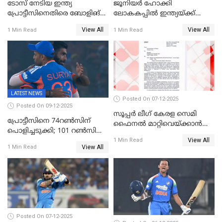
ടോസ് നേടിയ ഇന്ത്യ
ജൂനിയര്‍ ഹോക്കി
പ്രോട്ടീസിനെതിരെ ബോളിങ്
ലോകകപ്പിൽ ഇന്ത്യയ്ക്ക്
തെരഞ്ഞെടുത്തു
വെങ്കലം
View All
View All
1 Min Read
1 Min Read
LATEST NEWS
Posted On 07-12-2025
Posted On 09-12-2025
സൂപ്പർ ലീഗ് കേരള സെമി
പ്രോട്ടീസിനെ 74റൺസിന്‌
ഫൈനൽ മാറ്റിവെയ്ക്കാൻ
പൊളിച്ചടുക്കി; 101 റൺസിന്റെ
നിർദേശം
View All
വൻജയം, ടി20യിൽ 100
1 Min Read
View All
1 Min Read
വിക്കറ്റ് തികയ്ക്കുന്ന
താരമായി ബുമ്ര
Posted On 07-12-2025