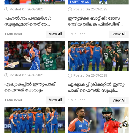
LATEST NEWS
Posted On 26-09-2025
Posted On 26-09-2025
‘പഹൽഗാം പരാമർശം’;
ഇന്ത്യയ്ക്ക് ബാറ്റിങ്: ടോസ്
സൂര്യകുമാറിനെതിരേ
നേടിയ ശ്രീലങ്ക ഫീൽഡിങ്
ഐസിസി നടപടി, പാക് താരം
തെരഞ്ഞെടുത്തു
View All
View All
1 Min Read
1 Min Read
ഹാരിസ് റൗഫിനും പിഴ ശിക്ഷ
Posted On 26-09-2025
Posted On 25-09-2025
ഏഷ്യാകപ്പില്‍ ഇന്ത്യ-പാക്
ഏഷ്യാകപ്പ് ക്രിക്കറ്റിൽ ഇന്ത്യ-
ഫൈനല്‍ പോരാട്ടം
പാക് ഫൈനല്‍; സൂപ്പർ
ഫോറിൽ ബംഗ്ലാദേശിനെ
View All
View All
1 Min Read
1 Min Read
തോൽപിച്ച് പാകിസ്ഥാൻ