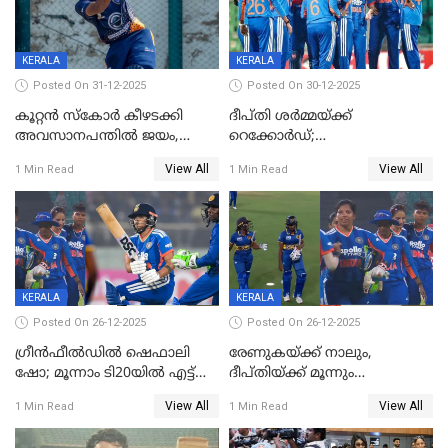
KERALA
KERALA
Posted On 31-12-2025
Posted On 30-12-2025
കൂറ്റൻ സ്കോർ കീഴടക്കി
ദീപ്തി ശർമ്മയ്ക്ക്
അവസാനപന്തിൽ ജയം,
റെക്കോർഡ്;
കേരളത്തിന് ഹാപ്പി ന്യൂഇയർ
ശ്രീലങ്കയ്ക്കെതിരായ വനിതാ
View All
View All
1 Min Read
1 Min Read
ടി20 പരമ്പര തൂത്തുവാരി
ഇന്ത്യ
KERALA
KERALA
Posted On 26-12-2025
Posted On 26-12-2025
ഗ്രീന്‍ഫീല്‍ഡില്‍ ഷെഫാലി
രേണുകയ്ക്ക് നാലും,
ഷോ; മൂന്നാം ടി20യിൽ എട്ട്
ദീപ്തിയ്ക്ക് മൂന്നും
വിക്കറ്റ് ജയം; ശ്രീലങ്കന്‍
വിക്കറ്റുകൾ,മൂന്നാം വനിതാ
View All
View All
1 Min Read
1 Min Read
വനിതകള്‍ക്കെതിരായ ടി20
ടി20യിലും ശ്രീലങ്കയ്ക്ക്
പരമ്പര ഇന്ത്യക്ക്
ബാറ്റിംഗ് തകര്‍ച്ച; ഇന്ത്യയ്ക്ക്