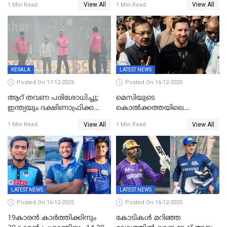
View All
View All
1 Min Read
1 Min Read
മാറ്റം
ഇന്ത്യ ഫൈനലിൽ
KERALA
LATEST NEWS
Posted On 17-12-2025
Posted On 16-12-2025
ആറ് തവണ പരിശോധിച്ചു;
മെസിയുടെ
ഇന്ത്യയും ദക്ഷിണാഫ്രിക്കയും
കൊൽക്കത്തയിലെ
തമ്മിലുള്ള നാലാം ട്വന്റി20
പരിപാടിക്കിടെയുണ്ടായ
View All
View All
1 Min Read
1 Min Read
ഉപേക്ഷിച്ചു
സംഘർഷം: കായിക മന്ത്രി
അരൂപ് ബിശ്വാസ് രാജിവച്ചു
LATEST NEWS
LATEST NEWS
Posted On 16-12-2025
Posted On 16-12-2025
19കാരൻ കാർത്തിക്കിനും
കോടികൾ മറിഞ്ഞ