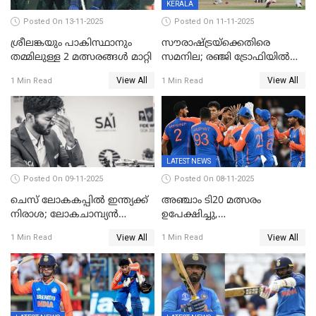
KERALA
Posted On 13-11-2025
Posted On 11-11-2025
ശ്രീലങ്കയും പാകിസ്ഥാനും
സൗരാഷ്ട്രയ്‌ക്കെതിരെ
തമ്മിലുള്ള 2 മത്സരങ്ങള്‍ മാറ്റി
സമനില; രഞ്ജി ട്രോഫിയിൽ
കേരളത്തിന് മൂന്ന് പോയിന്റ്
View All
View All
1 Min Read
1 Min Read
LATEST NEWS
Posted On 09-11-2025
Posted On 08-11-2025
ചെസ് ലോകകപ്പില്‍ ഇന്ത്യക്ക്
അഞ്ചാം ടി20 മത്സരം
നിരാശ; ലോകചാമ്പ്യന്‍
ഉപേക്ഷിച്ചു,
ഡി.ഗുകേഷ് പുറത്ത്
ഓസീസിനെതിരായ പരമ്പര
View All
View All
1 Min Read
1 Min Read
ജയിച്ച് ഇന്ത്യ