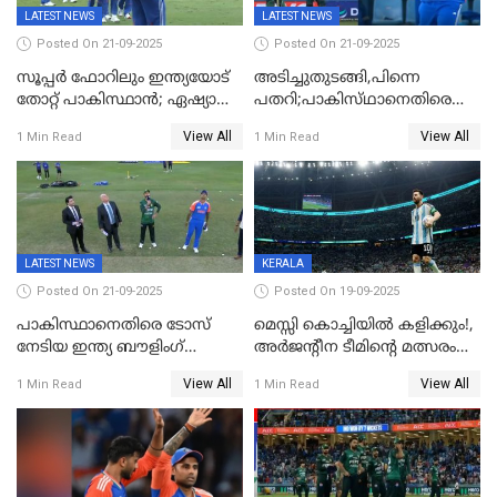
LATEST NEWS
LATEST NEWS
Posted On 21-09-2025
Posted On 21-09-2025
സൂപ്പർ ഫോറിലും ഇന്ത്യയോട്
അടിച്ചുതുടങ്ങി,പിന്നെ
തോറ്റ് പാകിസ്ഥാൻ; ഏഷ്യാ
പതറി;പാകിസ്‌ഥാനെതിരെ
കപ്പിൽ വിജയഭേരി തുടർന്ന്
ഇന്ത്യക്ക് 172 റൺസ്
View All
View All
1 Min Read
1 Min Read
ഇന്ത്യ, അഭിഷേക് ശർമ്മയ്ക്ക്
വിജയലക്ഷ്യം
അർദ്ധ സെഞ്ച്വറി
LATEST NEWS
KERALA
Posted On 21-09-2025
Posted On 19-09-2025
പാകിസ്ഥാനെതിരെ ടോസ്
മെസ്സി കൊച്ചിയിൽ കളിക്കും!,
നേടിയ ഇന്ത്യ ബൗളിംഗ്
അർജന്റീന ടീമിന്റെ മത്സരം
തെരഞ്ഞെടുത്തു
കലൂർ സ്റ്റേഡിയത്തിൽ
View All
View All
1 Min Read
1 Min Read
നടത്താൻ ആലോചന