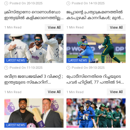
Posted On 20-10-2025
Posted On 14-10-2025
ക്രിസ്ത്യാനോ റൊണാൾഡോ
ജപ്പാന്റെ പ്രത്യാക്രമണത്തിൽ
ഇന്ത്യയിൽ കളിക്കാനെത്തില്ല;
കടപുഴകി കാനറികൾ; മുൻ
അൽ നസർ സ്ക്വാഡിൽ
ലോകചാമ്പ്യന്മാർക്കെതിരെ
View All
View All
1 Min Read
1 Min Read
ഉൾപ്പെടുത്തിയില്ല
ജപ്പാന്റെ ആദ്യ ജയം
LATEST NEWS
LATEST NEWS
Posted On 11-10-2025
Posted On 09-10-2025
രവീന്ദ്ര ജഡേജയ്ക്ക് 3 വിക്കറ്റ് ;
പ്രോടീസിനെതിരെ റിച്ചയുടെ
ഇന്ത്യയുടെ സ്കോറിന്
പവർ ഹിറ്റിങ്, 77 പന്തില്‍ 94
മുന്നിൽ വെസ്റ്റ് ഇന്‍ഡീസിന്
റണ്‍സ്, 252 റണ്‍സ്
View All
View All
1 Min Read
1 Min Read
നാല് വിക്കറ്റ് നഷ്ടം
ലക്ഷ്യമൊരുക്കി ഇന്ത്യ; 28
വര്‍ഷം പഴക്കമുള്ള ലോക
റെക്കോര്‍ഡ് തകര്‍ത്ത് സ്മൃതി
LATEST NEWS