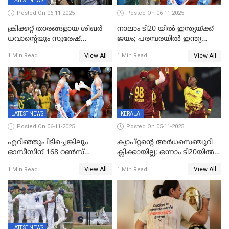
LATEST NEWS
Posted On 06-11-2025
Posted On 06-11-2025
ക്രിക്കറ്റ് താരങ്ങളായ ശിഖർ
നാലാം ടി20 യില്‍ ഇന്ത്യയ്ക്ക്
ധവാന്‍റെയും സുരേഷ്
ജയം; പരമ്പരയിൽ ഇന്ത്യ
റെയ്നയുടെയും സ്വത്ത്
മുന്നിൽ
View All
View All
1 Min Read
1 Min Read
കണ്ടുകെട്ടി
LATEST NEWS
KERALA
Posted On 06-11-2025
Posted On 05-11-2025
എറിഞ്ഞുപിടിച്ചെങ്കിലും
ക്യാപ്റ്റന്റെ അർധസെഞ്ചുറി
ഓസീസിന് 168 റൺസ്
ക്ലിക്കായില്ല; ഒന്നാം ടി20യിൽ
വിജയലക്ഷ്യം നൽകി ഇന്ത്യ
ന‍്യൂസിലൻഡിനെതിരേ
View All
View All
1 Min Read
1 Min Read
വിൻഡീസിന് ജയം
LATEST NEWS