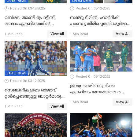
LATEST NEWS
LATEST NEWS
Posted On 03-12-2025
Posted On 03-12-2025
റണ്‍മല താണ്ടി പ്രോട്ടീസ്;
സഞ്ജു ടീമില്‍, ഹാര്‍ദിക്
രണ്ടാം ഏകദിനത്തില്‍
പാണ്ഡ്യ തിരിച്ചെത്തി,​ശുഭ്മാൻ
ഇന്ത്യക്ക് തോല്‍വി, പരമ്പര
ഗിൽ കളിക്കും, ജയ്സ്വാൾ
View All
View All
1 Min Read
1 Min Read
ഒപ്പത്തിനൊപ്പം
ഇല്ല;
ദക്ഷിണാഫ്രിക്കയ്‌ക്കെതിരായ
ടി20 പരമ്പരയ്ക്കുള്ള ഇന്ത്യന്‍
ടീമിനെ പ്രഖ്യാപിച്ചു
LATEST NEWS
Posted On 03-12-2025
Posted On 03-12-2025
ഇന്ത്യ-ദക്ഷിണാഫ്രിക്ക
സെഞ്ചുറികളുടെ രാജാവ്
ഏകദിന പരമ്പരയിലെ രണ്ടാം
ഉൾപ്പെടെയുള്ള ബാറ്റർമാരുടെ
മത്സരം ഇന്ന്
View All
ആറാട്ട്; പ്രോട്ടീസിനെതിരെ
1 Min Read
View All
1 Min Read
ഇന്ത്യയ്ക്ക് 358 റൺസ്