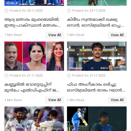
KERALA
Posted On 25-11-2025
Posted On 23-11-2025
ആദ്യ മത്സരം മുംബൈയിൽ;
കിരീടം സ്വന്തമാക്കി ലക്ഷ്യ
ഇന്ത്യ-പാകിസ്ഥാൻ മത്സരം
സെന്‍; ഓസ്ട്രേലിയന്‍ ഓപ്പണ്‍
ഫെബ്രുവരി 15ന്; ടി20
ബാഡ്മിൻ്റൺ
View All
View All
1 Min Read
1 Min Read
ലോകകപ്പിന്‍റെ മത്സരക്രമം
പ്രഖ്യാപിച്ചു
Posted On 21-11-2025
Posted On 21-11-2025
കണ്ണൂരിൽ വോട്ടെടുപ്പിന്
ഫിഫ അംഗീകാരം ലഭിച്ചു;
മുൻപേ എൽഡിഎഫിന് ജയം;
ഓസ്‌ട്രേലിയന്‍ താരം റയാന്‍
മലപ്പട്ടത്തും ആന്തൂരും എതിർ
വില്ല്യംസിന് ഇനി
View All
View All
1 Min Read
1 Min Read
സ്ഥാനാർഥികളില്ല
നീലക്കുപ്പായത്തില്‍ കളിക്കാം