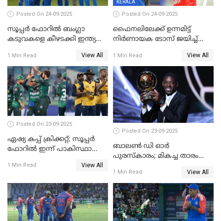
KERALA
Posted On 24-09-2025
Posted On 24-09-2025
സൂപ്പർ ഫോറിൽ ബംഗ്ലാ
ഫൈനലിലേക്ക് ഉന്നമിട്ട്
കടുവകളെ കീഴടക്കി ഇന്ത്യ
നിര്‍ണായക ടോസ് ജയിച്ച്
ഏഷ്യാ കപ്പ് ഫൈനലിൽ
ബംഗ്ലാദേശ്, ഏഷ്യാ കപ്പിൽ
View All
View All
1 Min Read
1 Min Read
ഇന്ത്യയ്ക്ക് ബാറ്റിംഗ്
Posted On 23-09-2025
Posted On 23-09-2025
ഏഷ്യ കപ്പ് ക്രിക്കറ്റ്; സൂപ്പര്‍
ബാലണ്‍ ഡി ഓര്‍
ഫോറിൽ ഇന്ന് പാകിസ്ഥാനും
പുരസ്‌കാരം; മികച്ച താരം
ശ്രീലങ്കയും ഏറ്റുമുട്ടും
View All
ഒസ്മാന്‍ ഡെംബല
1 Min Read
View All
1 Min Read