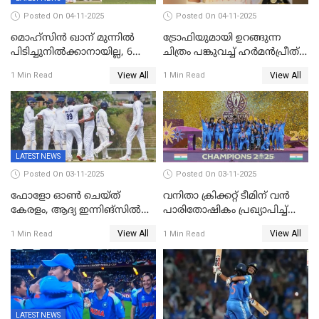
Posted On 04-11-2025
Posted On 04-11-2025
മൊഹ്സിൻ ഖാന് മുന്നിൽ
ട്രോഫിയുമായി ഉറങ്ങുന്ന
പിടിച്ചുനിൽക്കാനായില്ല, 6
ചിത്രം പങ്കുവച്ച് ഹര്‍മന്‍പ്രീത്
വിക്കറ്റ്, കര്‍ണാടകക്കെതിരെ
കൗര്‍
View All
View All
1 Min Read
1 Min Read
കേരളത്തിന് ഇന്നിംഗ്സ്
തോല്‍വി
LATEST NEWS
Posted On 03-11-2025
Posted On 03-11-2025
ഫോളോ ഓൺ ചെയ്ത്
വനിതാ ക്രിക്കറ്റ് ടീമിന് വൻ
കേരളം, ആദ്യ ഇന്നിങ്സിൽ
പാരിതോഷികം പ്രഖ്യാപിച്ച്
238 റൺസിന് പുറത്ത്,
BCCI
View All
View All
1 Min Read
1 Min Read
രഞ്ജിയിൽ കർണാടകയ്ക്ക്
കൂറ്റൻ ലീഡ്
LATEST NEWS