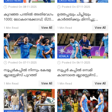
LATEST NEWS
LATEST NEWS
Posted On 08-11-2025
Posted On 07-11-2025
കുറഞ്ഞ പന്തിൽ അതിവേഗം
ഉത്തപ്പയും ചിപ്ലിയും
1000; ലോകറെക്കോഡ്; ടി20
കാർത്തിക്കും മിന്നിച്ചു;
ക്രിക്കറ്റില്‍
പാക്കിസ്ഥാനെ തകർത്ത്
View All
View All
1 Min Read
1 Min Read
അപൂര്‍വനേട്ടവുമായി
ഇന്ത്യ; ഹോങ്കോങ് സിക്സസ്
അഭിഷേക് ശർമ
ക്രിക്കറ്റ് ടൂർണമെന്റിൽ ജയം
KERALA
Posted On 07-11-2025
Posted On 06-11-2025
സൂപ്പര്‍കപ്പില്‍ നിന്നും കേരള
സൂപ്പർ കപ്പിൽ സെമി
ബ്ലാസ്റ്റേഴ്‌സ് പുറത്ത്
കാണാതെ ബ്ലാസ്റ്റേഴ്സ്
പുറത്ത്
View All
View All
1 Min Read
1 Min Read