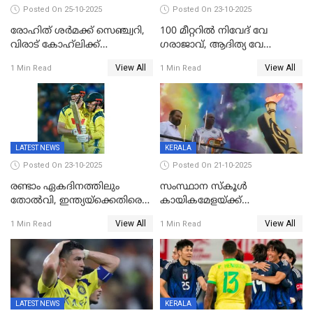
Posted On 25-10-2025
Posted On 23-10-2025
രോഹിത് ശർമക്ക് സെഞ്ച്വറി,
100 മീറ്ററിൽ നിവേദ് വേ​
വിരാട് കോഹ്‍ലിക്ക്
ഗരാജാവ്, ആദിത്യ വേ​
അർധസെഞ്ച്വറി;
ഗറാണി;ജൂനിയർ
View All
View All
1 Min Read
1 Min Read
മുൻനായകരുടെ മികവിൽ
ബോയ്സിലും സബ്‌ജൂനിയർ
ഓസീസിനെതിരെ ഉജ്ജ്വല
ഗേൾസിലും റെക്കോർഡോടെ
ജയം
സ്വർണം, ദേവപ്രിയ 87ലെ
റെക്കോർഡ് തിരുത്തി
LATEST NEWS
KERALA
Posted On 23-10-2025
Posted On 21-10-2025
രണ്ടാം ഏകദിനത്തിലും
സംസ്ഥാന സ്കൂൾ
തോൽവി, ഇന്ത്യയ്‌ക്കെതിരെ
കായികമേളയ്ക്ക്
പരമ്പര നേടി ഓസ്‌ട്രേലിയ
തിരിതെളിഞ്ഞു; സ്കൂൾ
View All
View All
1 Min Read
1 Min Read
ഒളിംപിക്‌സിന്റെ ഉദ്‌ഘാടനം
നിർവഹിച്ച് ധനമന്ത്രി K N
ബാലഗോപാൽ;ദീപശിഖ
തെളിയിച്ച് I M വിജയൻ
LATEST NEWS
KERALA