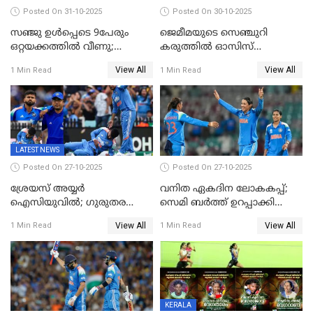
Posted On 31-10-2025
Posted On 30-10-2025
സഞ്ജു ഉൾപ്പെടെ 9പേരും
ജെമീമയുടെ സെഞ്ചുറി
ഒറ്റയക്കത്തിൽ വീണു;
കരുത്തിൽ ഓസിസ്
രണ്ടക്കം കടന്നത്അഭിഷേകും
റെക്കോർഡ് സ്കോർ
View All
View All
1 Min Read
1 Min Read
ഹര്‍ഷിതും മാത്രം;
തകർന്നു; അഞ്ച് വിക്കറ്റ്
മെല്‍ബണില്‍
ജയവുമായി ഇന്ത്യൻ
ഇന്ത്യയ്‌ക്കെതിരെ ഓസീസ്
വനിതകൾ ലോകകപ്പ്
ലക്ഷ്യം 126 റണ്‍സ്
കലാശപ്പോരിന്
LATEST NEWS
Posted On 27-10-2025
Posted On 27-10-2025
ശ്രേയസ് അയ്യര്‍
വനിത ഏകദിന ലോകകപ്പ്;
ഐസിയുവില്‍; ഗുരുതര
സെമി ബര്‍ത്ത് ഉറപ്പാക്കി
പരിക്ക്
ഇന്ത്യന്‍ വനിതകള്‍
View All
View All
1 Min Read
1 Min Read
KERALA