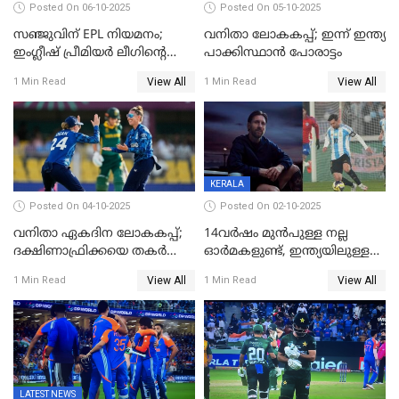
Posted On 06-10-2025
Posted On 05-10-2025
സഞ്ജുവിന് EPL നിയമനം;
വനിതാ ലോകകപ്പ്; ഇന്ന് ഇന്ത്യ
ഇംഗ്ലീഷ് പ്രീമിയര്‍ ലീഗിന്‍റെ
പാക്കിസ്ഥാന്‍ പോരാട്ടം
ഇന്ത്യയിലെ ബ്രാന്‍ഡ്
View All
View All
1 Min Read
1 Min Read
അംബാസഡര്‍
KERALA
Posted On 04-10-2025
Posted On 02-10-2025
വനിതാ ഏകദിന ലോകകപ്പ്;
14വർഷം മുൻപുള്ള നല്ല
ദക്ഷിണാഫ്രിക്കയെ തകർത്ത്
ഓർമകളുണ്ട്, ഇന്ത്യയിലുള്ള
ഇംഗ്ലണ്ട്
അവരെ കാണാൻ
View All
View All
1 Min Read
1 Min Read
കാത്തിരിക്കുന്നു; വരവ്
സ്ഥിരീകരിച്ച് മെസി
LATEST NEWS