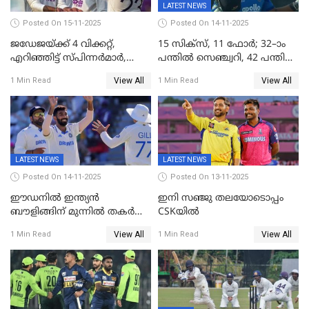
LATEST NEWS
Posted On 15-11-2025
Posted On 14-11-2025
ജഡേജയ്ക്ക് 4 വിക്കറ്റ്,
15 സിക്സ്, 11 ഫോർ; 32–ാം
എറിഞ്ഞിട്ട് സ്പിന്നർമാർ,
പന്തിൽ സെഞ്ച്വറി, 42 പന്തിൽ
രണ്ടാം ഇന്നിങ്സിലും പതറി
144; വൈഭവിന്റെ വെടിക്കെട്ട്
View All
View All
1 Min Read
1 Min Read
പ്രോട്ടീസ്
LATEST NEWS
LATEST NEWS
Posted On 14-11-2025
Posted On 13-11-2025
ഈഡനിൽ ഇന്ത്യൻ
ഇനി സഞ്ജു തലയോടൊപ്പം
ബൗളിങ്ങിന് മുന്നിൽ തകർന്ന്
CSKയിൽ
പ്രോട്ടീസ്; 159റൺസിന്‌
View All
View All
1 Min Read
1 Min Read
പുറത്ത്; ബുമ്രയ്ക്ക് അഞ്ച്
വിക്കറ്റ്