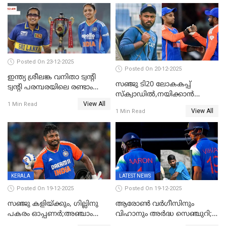
കോഹ്‌ലി, രോഹിത്
ഇന്തോനേഷ്യൻ താരം
വാർണർക്കൊപ്പം
Posted On 23-12-2025
Posted On 20-12-2025
ഇന്ത്യ ശ്രീലങ്ക വനിതാ ട്വന്റി
സഞ്ജു ടി20 ലോകകപ്പ്
ട്വന്റി പരമ്പരയിലെ രണ്ടാം
സ്‌ക്വാഡിൽ,നയിക്കാൻ
മത്സരം ഇന്ന്
View All
സൂര്യകുമാർ, ഇന്ത്യൻ ടീമിനെ
1 Min Read
View All
1 Min Read
പ്രഖ്യാപിച്ച് ബി.സി.സി.ഐ
KERALA
LATEST NEWS
Posted On 19-12-2025
Posted On 19-12-2025
സഞ്ജു കളിയ്ക്കും, ഗില്ലിനു
ആരോൺ വർഗീസിനും
പകരം ഓപ്പണർ;അഞ്ചാം
വിഹാനും അർദ്ധ സെഞ്ചുറി;
ട്വന്റി20യിൽ ഇന്ത്യൻ ടീമിൽ 3
അണ്ടര്‍ 19 ഏഷ്യാ കപ്പിൽ