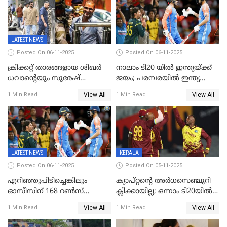
LATEST NEWS
Posted On 06-11-2025
Posted On 06-11-2025
ക്രിക്കറ്റ് താരങ്ങളായ ശിഖർ
നാലാം ടി20 യില്‍ ഇന്ത്യയ്ക്ക്
ധവാന്‍റെയും സുരേഷ്
ജയം; പരമ്പരയിൽ ഇന്ത്യ
റെയ്നയുടെയും സ്വത്ത്
മുന്നിൽ
View All
View All
1 Min Read
1 Min Read
കണ്ടുകെട്ടി
LATEST NEWS
KERALA
Posted On 06-11-2025
Posted On 05-11-2025
എറിഞ്ഞുപിടിച്ചെങ്കിലും
ക്യാപ്റ്റന്റെ അർധസെഞ്ചുറി
ഓസീസിന് 168 റൺസ്
ക്ലിക്കായില്ല; ഒന്നാം ടി20യിൽ
വിജയലക്ഷ്യം നൽകി ഇന്ത്യ
ന‍്യൂസിലൻഡിനെതിരേ
View All
View All
1 Min Read
1 Min Read
വിൻഡീസിന് ജയം