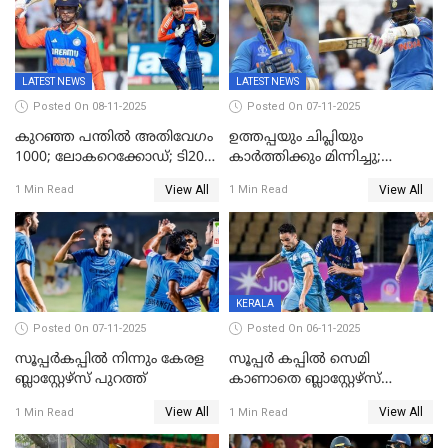
LATEST NEWS
LATEST NEWS
Posted On 08-11-2025
Posted On 07-11-2025
കുറഞ്ഞ പന്തിൽ അതിവേഗം
ഉത്തപ്പയും ചിപ്ലിയും
1000; ലോകറെക്കോഡ്; ടി20
കാർത്തിക്കും മിന്നിച്ചു;
ക്രിക്കറ്റില്‍
പാക്കിസ്ഥാനെ തകർത്ത്
View All
View All
1 Min Read
1 Min Read
അപൂര്‍വനേട്ടവുമായി
ഇന്ത്യ; ഹോങ്കോങ് സിക്സസ്
അഭിഷേക് ശർമ
ക്രിക്കറ്റ് ടൂർണമെന്റിൽ ജയം
KERALA
Posted On 07-11-2025
Posted On 06-11-2025
സൂപ്പര്‍കപ്പില്‍ നിന്നും കേരള
സൂപ്പർ കപ്പിൽ സെമി
ബ്ലാസ്റ്റേഴ്‌സ് പുറത്ത്
കാണാതെ ബ്ലാസ്റ്റേഴ്സ്
പുറത്ത്
View All
View All
1 Min Read
1 Min Read