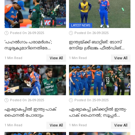
LATEST NEWS
Posted On 26-09-2025
Posted On 26-09-2025
‘പഹൽഗാം പരാമർശം’;
ഇന്ത്യയ്ക്ക് ബാറ്റിങ്: ടോസ്
സൂര്യകുമാറിനെതിരേ
നേടിയ ശ്രീലങ്ക ഫീൽഡിങ്
ഐസിസി നടപടി, പാക് താരം
തെരഞ്ഞെടുത്തു
View All
View All
1 Min Read
1 Min Read
ഹാരിസ് റൗഫിനും പിഴ ശിക്ഷ
Posted On 26-09-2025
Posted On 25-09-2025
ഏഷ്യാകപ്പില്‍ ഇന്ത്യ-പാക്
ഏഷ്യാകപ്പ് ക്രിക്കറ്റിൽ ഇന്ത്യ-
ഫൈനല്‍ പോരാട്ടം
പാക് ഫൈനല്‍; സൂപ്പർ
ഫോറിൽ ബംഗ്ലാദേശിനെ
View All
View All
1 Min Read
1 Min Read
തോൽപിച്ച് പാകിസ്ഥാൻ