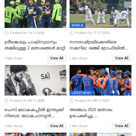
KERALA
Posted On 13-11-2025
Posted On 11-11-2025
ശ്രീലങ്കയും പാകിസ്ഥാനും
സൗരാഷ്ട്രയ്‌ക്കെതിരെ
തമ്മിലുള്ള 2 മത്സരങ്ങള്‍ മാറ്റി
സമനില; രഞ്ജി ട്രോഫിയിൽ
കേരളത്തിന് മൂന്ന് പോയിന്റ്
View All
View All
1 Min Read
1 Min Read
LATEST NEWS
Posted On 09-11-2025
Posted On 08-11-2025
ചെസ് ലോകകപ്പില്‍ ഇന്ത്യക്ക്
അഞ്ചാം ടി20 മത്സരം
നിരാശ; ലോകചാമ്പ്യന്‍
ഉപേക്ഷിച്ചു,
ഡി.ഗുകേഷ് പുറത്ത്
ഓസീസിനെതിരായ പരമ്പര
View All
View All
1 Min Read
1 Min Read
ജയിച്ച് ഇന്ത്യ