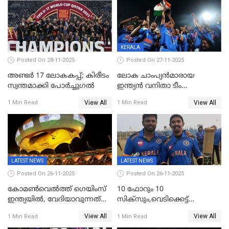
KERALA
Posted On 28-11-2025
Posted On 27-11-2025
അണ്ടര്‍ 17 ലോകകപ്പ്; കിരീടം
ലോക ചാംപ്യൻമാരായ
സ്വന്തമാക്കി പോര്‍ച്ചുഗല്‍
ഇന്ത്യൻ വനിതാ ടീം
കേരളത്തിൽ കളിക്കും; 3 ടി20
View All
View All
1 Min Read
1 Min Read
മത്സരങ്ങൾ ​ഗ്രീൻഫീൽഡിൽ
LATEST NEWS
LATEST NEWS
Posted On 26-11-2025
Posted On 26-11-2025
കോമൺവെൽത്ത് ഗെയിംസ്
10 ഫോറും 10
ഇന്ത്യയിൽ, വേദിയാവുന്നത്
സിക്‌സും,വെടിക്കെട്ട്
അഹമ്മദാബാദ്
സെഞ്ചുറിയുമായി രോഹന്‍,
View All
View All
1 Min Read
1 Min Read
അര്‍ധ സെഞ്ചുറിയുമായി