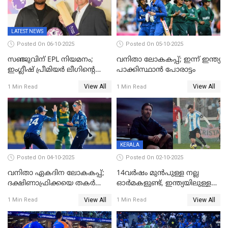
LATEST NEWS
Posted On 06-10-2025
Posted On 05-10-2025
സഞ്ജുവിന് EPL നിയമനം;
വനിതാ ലോകകപ്പ്; ഇന്ന് ഇന്ത്യ
ഇംഗ്ലീഷ് പ്രീമിയര്‍ ലീഗിന്‍റെ
പാക്കിസ്ഥാന്‍ പോരാട്ടം
ഇന്ത്യയിലെ ബ്രാന്‍ഡ്
View All
View All
1 Min Read
1 Min Read
അംബാസഡര്‍
KERALA
Posted On 04-10-2025
Posted On 02-10-2025
വനിതാ ഏകദിന ലോകകപ്പ്;
14വർഷം മുൻപുള്ള നല്ല
ദക്ഷിണാഫ്രിക്കയെ തകർത്ത്
ഓർമകളുണ്ട്, ഇന്ത്യയിലുള്ള
ഇംഗ്ലണ്ട്
അവരെ കാണാൻ
View All
View All
1 Min Read
1 Min Read
കാത്തിരിക്കുന്നു; വരവ്
സ്ഥിരീകരിച്ച് മെസി