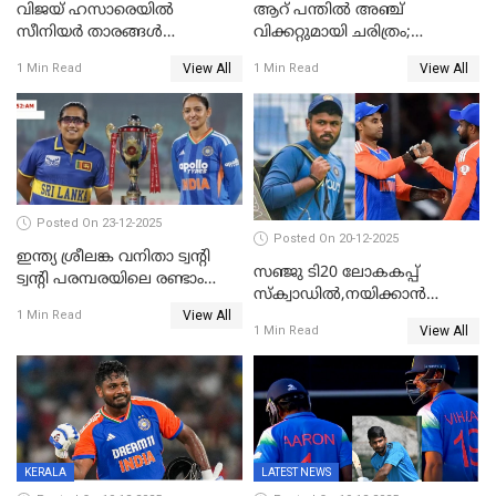
വിജയ് ഹസാരെയിൽ
ആറ് പന്തിൽ അഞ്ച്
സീനിയർ താരങ്ങൾ
വിക്കറ്റുമായി ചരിത്രം;
സെഞ്ച്വറിയുമായി കസറി;
ക്രിക്കറ്റിൽ അപൂർവ
View All
View All
1 Min Read
1 Min Read
സച്ചിന്‍റെ റെക്കോഡ് മറികടന്ന്
റെക്കോഡുമായി
കോഹ്‌ലി, രോഹിത്
ഇന്തോനേഷ്യൻ താരം
വാർണർക്കൊപ്പം
Posted On 23-12-2025
Posted On 20-12-2025
ഇന്ത്യ ശ്രീലങ്ക വനിതാ ട്വന്റി
സഞ്ജു ടി20 ലോകകപ്പ്
ട്വന്റി പരമ്പരയിലെ രണ്ടാം
സ്‌ക്വാഡിൽ,നയിക്കാൻ
മത്സരം ഇന്ന്
View All
സൂര്യകുമാർ, ഇന്ത്യൻ ടീമിനെ
1 Min Read
View All
1 Min Read
പ്രഖ്യാപിച്ച് ബി.സി.സി.ഐ
KERALA
LATEST NEWS