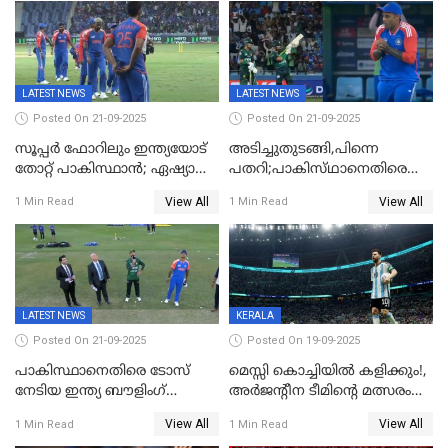
LATEST NEWS
LATEST NEWS
Posted On 21-09-2025
Posted On 21-09-2025
സൂപ്പർ ഫോറിലും ഇന്ത്യയോട്
അടിച്ചുതുടങ്ങി,പിന്നെ
തോറ്റ് പാകിസ്ഥാൻ; ഏഷ്യാ
പതറി;പാകിസ്‌ഥാനെതിരെ
കപ്പിൽ വിജയഭേരി തുടർന്ന്
ഇന്ത്യക്ക് 172 റൺസ്
View All
View All
1 Min Read
1 Min Read
ഇന്ത്യ, അഭിഷേക് ശർമ്മയ്ക്ക്
വിജയലക്ഷ്യം
അർദ്ധ സെഞ്ച്വറി
LATEST NEWS
KERALA
Posted On 21-09-2025
Posted On 19-09-2025
പാകിസ്ഥാനെതിരെ ടോസ്
മെസ്സി കൊച്ചിയിൽ കളിക്കും!,
നേടിയ ഇന്ത്യ ബൗളിംഗ്
അർജന്റീന ടീമിന്റെ മത്സരം
തെരഞ്ഞെടുത്തു
കലൂർ സ്റ്റേഡിയത്തിൽ
View All
View All
1 Min Read
1 Min Read
നടത്താൻ ആലോചന