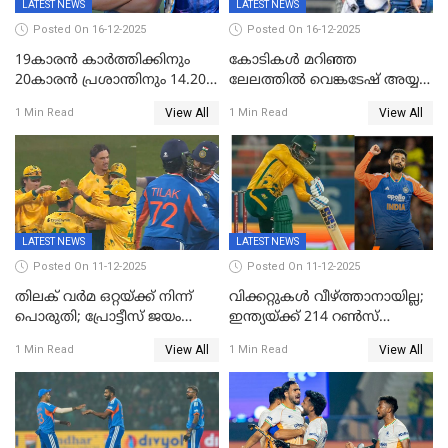
LATEST NEWS
LATEST NEWS
Posted On 16-12-2025
Posted On 16-12-2025
19കാരൻ കാർത്തിക്കിനും
കോടികൾ മറിഞ്ഞ
20കാരൻ പ്രശാന്തിനും 14.20
ലേലത്തിൽ വെങ്കടേഷ് അയ്യര്‍
കോടി; കശ്മീരി താരം 8.40
റോയല്‍ ചലഞ്ചേഴ്‌സ്
View All
View All
1 Min Read
1 Min Read
കോടിക്ക് ഡൽഹിയിൽ;
ബംഗളൂരുവില്‍; ക്വിന്റണ്‍ ഡി
മലയാളി താരം വിഘ്നേഷ്
കോക്ക് മുംബൈ
പുത്തുർ രാജസ്ഥാനിൽ
ഇന്ത്യന്‍സില്‍; 25കോടിക്ക്
കാമറൂൺ ഗ്രീൻ
കൊൽക്കത്തയിൽ
LATEST NEWS
LATEST NEWS
Posted On 11-12-2025
Posted On 11-12-2025
തിലക് വർമ ഒറ്റയ്ക്ക് നിന്ന്
വിക്കറ്റുകൾ വീഴ്ത്താനായില്ല;
പൊരുതി; പ്രോട്ടീസ് ജയം
ഇന്ത്യയ്ക്ക് 214 റൺസ്
പിടിച്ചെടുത്തു
വിജയലക്ഷ്യം; ക്വിന്റൻ
View All
View All
1 Min Read
1 Min Read
ഡികോക്ക് കസറി