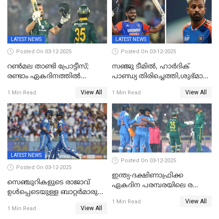
LATEST NEWS
LATEST NEWS
Posted On 03-12-2025
Posted On 03-12-2025
റണ്‍മല താണ്ടി പ്രോട്ടീസ്;
സഞ്ജു ടീമില്‍, ഹാര്‍ദിക്
രണ്ടാം ഏകദിനത്തില്‍
പാണ്ഡ്യ തിരിച്ചെത്തി,​ശുഭ്മാൻ
ഇന്ത്യക്ക് തോല്‍വി, പരമ്പര
ഗിൽ കളിക്കും, ജയ്സ്വാൾ
View All
View All
1 Min Read
1 Min Read
ഒപ്പത്തിനൊപ്പം
ഇല്ല;
ദക്ഷിണാഫ്രിക്കയ്‌ക്കെതിരായ
ടി20 പരമ്പരയ്ക്കുള്ള ഇന്ത്യന്‍
ടീമിനെ പ്രഖ്യാപിച്ചു
LATEST NEWS
Posted On 03-12-2025
Posted On 03-12-2025
ഇന്ത്യ-ദക്ഷിണാഫ്രിക്ക
സെഞ്ചുറികളുടെ രാജാവ്
ഏകദിന പരമ്പരയിലെ രണ്ടാം
ഉൾപ്പെടെയുള്ള ബാറ്റർമാരുടെ
മത്സരം ഇന്ന്
View All
ആറാട്ട്; പ്രോട്ടീസിനെതിരെ
1 Min Read
View All
1 Min Read
ഇന്ത്യയ്ക്ക് 358 റൺസ്