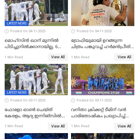
LATEST NEWS
Posted On 04-11-2025
Posted On 04-11-2025
മൊഹ്സിൻ ഖാന് മുന്നിൽ
ട്രോഫിയുമായി ഉറങ്ങുന്ന
പിടിച്ചുനിൽക്കാനായില്ല, 6
ചിത്രം പങ്കുവച്ച് ഹര്‍മന്‍പ്രീത്
വിക്കറ്റ്, കര്‍ണാടകക്കെതിരെ
കൗര്‍
View All
View All
1 Min Read
1 Min Read
കേരളത്തിന് ഇന്നിംഗ്സ്
തോല്‍വി
LATEST NEWS
Posted On 03-11-2025
Posted On 03-11-2025
ഫോളോ ഓൺ ചെയ്ത്
വനിതാ ക്രിക്കറ്റ് ടീമിന് വൻ
കേരളം, ആദ്യ ഇന്നിങ്സിൽ
പാരിതോഷികം പ്രഖ്യാപിച്ച്
238 റൺസിന് പുറത്ത്,
BCCI
View All
View All
1 Min Read
1 Min Read
രഞ്ജിയിൽ കർണാടകയ്ക്ക്
കൂറ്റൻ ലീഡ്