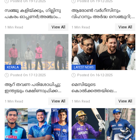
Posted On 19-12-2025
Posted On 19-12-2025
സഞ്ജു കളിയ്ക്കും, ഗില്ലിനു
ആരോൺ വർഗീസിനും
പകരം ഓപ്പണർ;അഞ്ചാം
വിഹാനും അർദ്ധ സെഞ്ചുറി;
ട്വന്റി20യിൽ ഇന്ത്യൻ ടീമിൽ 3
അണ്ടര്‍ 19 ഏഷ്യാ കപ്പിൽ
View All
View All
1 Min Read
1 Min Read
മാറ്റം
ഇന്ത്യ ഫൈനലിൽ
KERALA
LATEST NEWS
Posted On 17-12-2025
Posted On 16-12-2025
ആറ് തവണ പരിശോധിച്ചു;
മെസിയുടെ
ഇന്ത്യയും ദക്ഷിണാഫ്രിക്കയും
കൊൽക്കത്തയിലെ
തമ്മിലുള്ള നാലാം ട്വന്റി20
പരിപാടിക്കിടെയുണ്ടായ
View All
View All
1 Min Read
1 Min Read
ഉപേക്ഷിച്ചു
സംഘർഷം: കായിക മന്ത്രി
അരൂപ് ബിശ്വാസ് രാജിവച്ചു