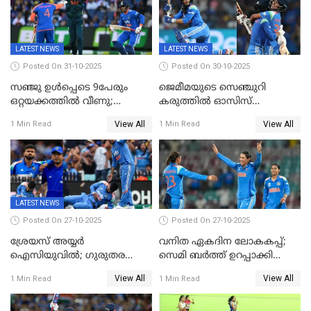
LATEST NEWS
LATEST NEWS
Posted On 31-10-2025
Posted On 30-10-2025
സഞ്ജു ഉൾപ്പെടെ 9പേരും
ജെമീമയുടെ സെഞ്ചുറി
ഒറ്റയക്കത്തിൽ വീണു;
കരുത്തിൽ ഓസിസ്
രണ്ടക്കം കടന്നത്അഭിഷേകും
റെക്കോർഡ് സ്കോർ
View All
View All
1 Min Read
1 Min Read
ഹര്‍ഷിതും മാത്രം;
തകർന്നു; അഞ്ച് വിക്കറ്റ്
മെല്‍ബണില്‍
ജയവുമായി ഇന്ത്യൻ
ഇന്ത്യയ്‌ക്കെതിരെ ഓസീസ്
വനിതകൾ ലോകകപ്പ്
ലക്ഷ്യം 126 റണ്‍സ്
കലാശപ്പോരിന്
LATEST NEWS
Posted On 27-10-2025
Posted On 27-10-2025
ശ്രേയസ് അയ്യര്‍
വനിത ഏകദിന ലോകകപ്പ്;
ഐസിയുവില്‍; ഗുരുതര
സെമി ബര്‍ത്ത് ഉറപ്പാക്കി
പരിക്ക്
ഇന്ത്യന്‍ വനിതകള്‍
View All
View All
1 Min Read
1 Min Read