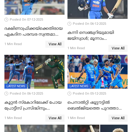
Posted On 07-12-2025
Posted On 06-12-2025
ദക്ഷിണാഫ്രിക്കയ്‌ക്കെതിരായ
കന്നി സെഞ്ച്വറിയുമായി
ഏകദിന പരമ്പര സ്വന്തമാക്കി
ജയ്‌സ്വാൾ; മൂന്നാം
ഇന്ത്യ
View All
ഏകദിനത്തിൽ
1 Min Read
View All
1 Min Read
പ്രോട്ടീസിനെതിരെ ജയം,
പരമ്പര
LATEST NEWS
LATEST NEWS
Posted On 06-12-2025
Posted On 05-12-2025
കൂറ്റൻ സ്കോറിലേക്ക് പോയ
പെനാൽറ്റി ഷൂട്ടൗട്ടിൽ
പ്രോട്ടീസ് പ്രസിദ്ധിനും
ബെൽജിയത്തെ പുറത്താക്കി;
കുൽദീപിനും മുന്നിൽ
ജൂനിയർ ഹോക്കി
View All
View All
1 Min Read
1 Min Read
അടിതെറ്റി, ഇന്ത്യക്ക് 271
ലോകകപ്പിൽ ഇന്ത്യ
റണ്‍സ് വിജയലക്ഷ്യം
സെമിയിൽ