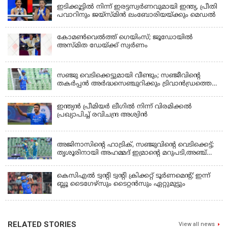
ഇടിക്കൂട്ടിൽ നിന്ന് ഇരട്ടസ്വർണവുമായി ഇന്ത്യ, പ്രീതി
പവാറിനും ജയ്സ്മിന്‍ ലംബോരിയയ്ക്കും മെഡൽ
കോമണ്‍വെല്‍ത്ത് ഗെയിംസ്; ജൂഡോയിൽ
അസ്മിത ഡേയ്ക്ക് സ്വർണം
KERALA
സഞ്ജു വെടിക്കെട്ടുമായി വീണ്ടും; സഞ്ജീവിന്‍റെ
തകർപ്പൻ അർദ്ധസെഞ്ചുറിക്കും ട്രിവാൻഡ്രത്തെ
രക്ഷിക്കാനായില്ല, കൊച്ചി ബ്ലൂ ടൈഗേഴ്സിനു ജയം
ഇന്ത്യന്‍ പ്രീമിയര്‍ ലീഗില്‍ നിന്ന് വിരമിക്കല്‍
പ്രഖ്യാപിച്ച് രവിചന്ദ്ര അശ്വിന്‍
KERALA
അജിനാസിന്റെ ഹാട്രിക്, സഞ്ജുവിന്റെ വെടിക്കെട്ട്;
തൃശൂരിനായി അഹമ്മദ് ഇമ്രാന്റെ മറുപടി,അഞ്ച്
വിക്കറ്റ് ജയവുമായി ടൈറ്റൻസ്
കെസിഎൽ ട്വൻ്റി ട്വൻ്റി ക്രിക്കറ്റ് ടൂർണമെൻ്റ്; ഇന്ന്
ബ്ലൂ ടൈഗേഴ്സും ടൈറ്റൻസും ഏറ്റുമുട്ടും
RELATED STORIES
View all news