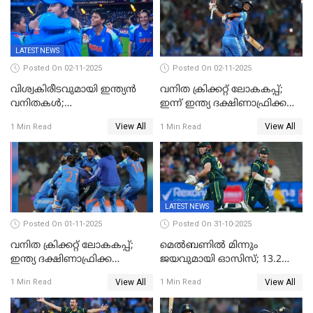
LATEST NEWS
Posted On 02-11-2025
Posted On 02-11-2025
വിശ്വകിരീടവുമായി ഇന്ത്യൻ
വനിത ക്രിക്കറ്റ് ലോകകപ്പ്;
വനിതകൾ;
ഇന്ന് ഇന്ത്യ ദക്ഷിണാഫ്രിക്ക
ദക്ഷിണാഫ്രിക്കയെ വീഴ്ത്തി
പോരാട്ടം
View All
View All
1 Min Read
1 Min Read
ഇന്ത്യയ്ക്ക് വനിതാ ക്രിക്കറ്റ്
ലോകകപ്പ്
LATEST NEWS
Posted On 01-11-2025
Posted On 31-10-2025
വനിത ക്രിക്കറ്റ് ലോകകപ്പ്;
മെൽബണിൽ മിന്നും
ഇന്ത്യ ദക്ഷിണാഫ്രിക്ക
ജയവുമായി ഓസിസ്; 13.2
പോരാട്ടം
ഓവറിൽ കളി തീർത്തു;
View All
View All
1 Min Read
1 Min Read
പരമ്പരയിൽ ലീഡ്