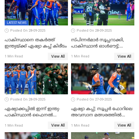
LATEST NEWS
Posted On 28-09-2025
Posted On 28-09-2025
പാകിസ്ഥാനെ തകർത്ത്
സ്പിന്നർമാർ സൂപ്പറാക്കി,
ഇന്ത്യയ്ക്ക് ഏഷ്യാ കപ്പ് കിരീടം
പാകിസ്ഥാൻ ഓൾഔട്ട്;
ഇന്ത്യക്ക് 147 റൺസ്
View All
View All
1 Min Read
1 Min Read
വിജയലക്ഷ്യം, കുൽദീപിന് 4
വിക്കറ്റ്
Posted On 28-09-2025
Posted On 27-09-2025
ഏഷ്യാക്കപ്പില്‍ ഇന്ന് ഇന്ത്യ-
ഏഷ്യാ കപ്പ്; സൂപ്പർ ഫോറിലെ
പാകിസ്ഥാന്‍ ഫൈനല്‍
അവസാന മത്സരത്തിൽ
പോരാട്ടം
ഇന്ത്യയ്ക്ക് ജയം
View All
View All
1 Min Read
1 Min Read