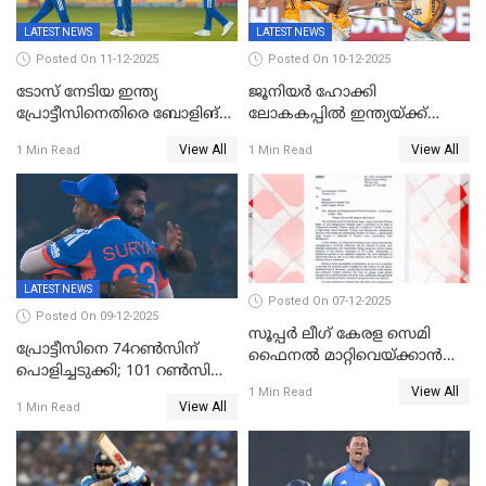
LATEST NEWS
LATEST NEWS
Posted On 11-12-2025
Posted On 10-12-2025
ടോസ് നേടിയ ഇന്ത്യ
ജൂനിയര്‍ ഹോക്കി
പ്രോട്ടീസിനെതിരെ ബോളിങ്
ലോകകപ്പിൽ ഇന്ത്യയ്ക്ക്
തെരഞ്ഞെടുത്തു
വെങ്കലം
View All
View All
1 Min Read
1 Min Read
LATEST NEWS
Posted On 07-12-2025
Posted On 09-12-2025
സൂപ്പർ ലീഗ് കേരള സെമി
പ്രോട്ടീസിനെ 74റൺസിന്‌
ഫൈനൽ മാറ്റിവെയ്ക്കാൻ
പൊളിച്ചടുക്കി; 101 റൺസിന്റെ
നിർദേശം
View All
വൻജയം, ടി20യിൽ 100
1 Min Read
View All
1 Min Read
വിക്കറ്റ് തികയ്ക്കുന്ന
താരമായി ബുമ്ര