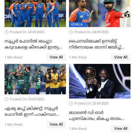
KERALA
Posted On 24-09-2025
Posted On 24-09-2025
സൂപ്പർ ഫോറിൽ ബംഗ്ലാ
ഫൈനലിലേക്ക് ഉന്നമിട്ട്
കടുവകളെ കീഴടക്കി ഇന്ത്യ
നിര്‍ണായക ടോസ് ജയിച്ച്
ഏഷ്യാ കപ്പ് ഫൈനലിൽ
ബംഗ്ലാദേശ്, ഏഷ്യാ കപ്പിൽ
View All
View All
1 Min Read
1 Min Read
ഇന്ത്യയ്ക്ക് ബാറ്റിംഗ്
Posted On 23-09-2025
Posted On 23-09-2025
ഏഷ്യ കപ്പ് ക്രിക്കറ്റ്; സൂപ്പര്‍
ബാലണ്‍ ഡി ഓര്‍
ഫോറിൽ ഇന്ന് പാകിസ്ഥാനും
പുരസ്‌കാരം; മികച്ച താരം
ശ്രീലങ്കയും ഏറ്റുമുട്ടും
View All
ഒസ്മാന്‍ ഡെംബല
1 Min Read
View All
1 Min Read