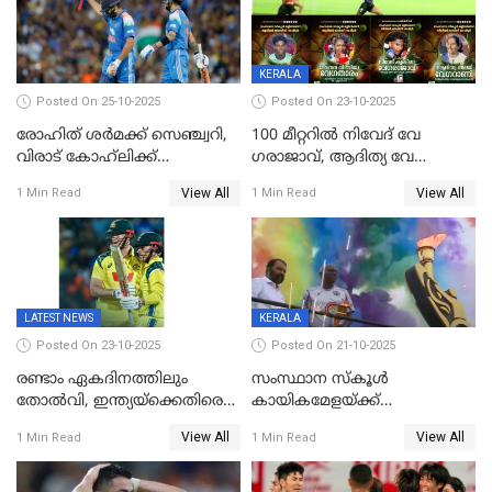
KERALA
Posted On 25-10-2025
Posted On 23-10-2025
രോഹിത് ശർമക്ക് സെഞ്ച്വറി,
100 മീറ്ററിൽ നിവേദ് വേ​
വിരാട് കോഹ്‍ലിക്ക്
ഗരാജാവ്, ആദിത്യ വേ​
അർധസെഞ്ച്വറി;
ഗറാണി;ജൂനിയർ
View All
View All
1 Min Read
1 Min Read
മുൻനായകരുടെ മികവിൽ
ബോയ്സിലും സബ്‌ജൂനിയർ
ഓസീസിനെതിരെ ഉജ്ജ്വല
ഗേൾസിലും റെക്കോർഡോടെ
ജയം
സ്വർണം, ദേവപ്രിയ 87ലെ
റെക്കോർഡ് തിരുത്തി
LATEST NEWS
KERALA
Posted On 23-10-2025
Posted On 21-10-2025
രണ്ടാം ഏകദിനത്തിലും
സംസ്ഥാന സ്കൂൾ
തോൽവി, ഇന്ത്യയ്‌ക്കെതിരെ
കായികമേളയ്ക്ക്
പരമ്പര നേടി ഓസ്‌ട്രേലിയ
തിരിതെളിഞ്ഞു; സ്കൂൾ
View All
View All
1 Min Read
1 Min Read
ഒളിംപിക്‌സിന്റെ ഉദ്‌ഘാടനം
നിർവഹിച്ച് ധനമന്ത്രി K N
ബാലഗോപാൽ;ദീപശിഖ