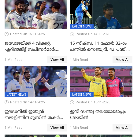
LATEST NEWS
Posted On 15-11-2025
Posted On 14-11-2025
ജഡേജയ്ക്ക് 4 വിക്കറ്റ്,
15 സിക്സ്, 11 ഫോർ; 32–ാം
എറിഞ്ഞിട്ട് സ്പിന്നർമാർ,
പന്തിൽ സെഞ്ച്വറി, 42 പന്തിൽ
രണ്ടാം ഇന്നിങ്സിലും പതറി
144; വൈഭവിന്റെ വെടിക്കെട്ട്
View All
View All
1 Min Read
1 Min Read
പ്രോട്ടീസ്
LATEST NEWS
LATEST NEWS
Posted On 14-11-2025
Posted On 13-11-2025
ഈഡനിൽ ഇന്ത്യൻ
ഇനി സഞ്ജു തലയോടൊപ്പം
ബൗളിങ്ങിന് മുന്നിൽ തകർന്ന്
CSKയിൽ
പ്രോട്ടീസ്; 159റൺസിന്‌
View All
View All
1 Min Read
1 Min Read
പുറത്ത്; ബുമ്രയ്ക്ക് അഞ്ച്
വിക്കറ്റ്