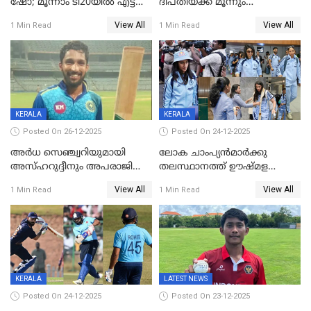
ഷോ; മൂന്നാം ടി20യിൽ എട്ട്
ദീപ്തിയ്ക്ക് മൂന്നും
വിക്കറ്റ് ജയം; ശ്രീലങ്കന്‍
വിക്കറ്റുകൾ,മൂന്നാം വനിതാ
View All
View All
1 Min Read
1 Min Read
വനിതകള്‍ക്കെതിരായ ടി20
ടി20യിലും ശ്രീലങ്കയ്ക്ക്
പരമ്പര ഇന്ത്യക്ക്
ബാറ്റിംഗ് തകര്‍ച്ച; ഇന്ത്യയ്ക്ക്
വിജയലക്ഷ്യം 113 റൺസ്
KERALA
KERALA
Posted On 26-12-2025
Posted On 24-12-2025
അർധ സെഞ്ച്വറിയുമായി
ലോക ചാംപ്യൻമാർക്കു
അസ്ഹറുദ്ദീനും അപരാജിതും
തലസ്ഥാനത്ത് ഊഷ്മള
; കർണാടകക്കു മുന്നിൽ 285
സ്വീകരണം, കേരളത്തിലെ ഒരു
View All
View All
1 Min Read
1 Min Read
റൺസ് വിജയലക്ഷ്യമുയർത്തി
മത്സരം ജയിച്ചാൽ ഇന്ത്യയ്ക്കു
കേരളം
പരമ്പര
KERALA
LATEST NEWS
Posted On 24-12-2025
Posted On 23-12-2025