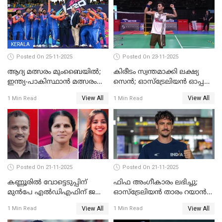
സഞ്ജു; ഒഡിഷയെ 10
വിക്കറ്റിന് തകര്‍ത്ത് കേരളം
KERALA
Posted On 25-11-2025
Posted On 23-11-2025
ആദ്യ മത്സരം മുംബൈയിൽ;
കിരീടം സ്വന്തമാക്കി ലക്ഷ്യ
ഇന്ത്യ-പാകിസ്ഥാൻ മത്സരം
സെന്‍; ഓസ്ട്രേലിയന്‍ ഓപ്പണ്‍
ഫെബ്രുവരി 15ന്; ടി20
ബാഡ്മിൻ്റൺ
View All
View All
1 Min Read
1 Min Read
ലോകകപ്പിന്‍റെ മത്സരക്രമം
പ്രഖ്യാപിച്ചു
Posted On 21-11-2025
Posted On 21-11-2025
കണ്ണൂരിൽ വോട്ടെടുപ്പിന്
ഫിഫ അംഗീകാരം ലഭിച്ചു;
മുൻപേ എൽഡിഎഫിന് ജയം;
ഓസ്‌ട്രേലിയന്‍ താരം റയാന്‍
മലപ്പട്ടത്തും ആന്തൂരും എതിർ
വില്ല്യംസിന് ഇനി
View All
View All
1 Min Read
1 Min Read
സ്ഥാനാർഥികളില്ല
നീലക്കുപ്പായത്തില്‍ കളിക്കാം