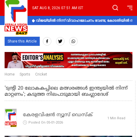
SAT AUG 8, 2026 07:51 AM IST
വിജയ്‌യിൽ നിന്ന് വിവാഹമോചനം വേണ്ട; കോടതിയിൽ നിലപാ
Share this Article
Home
Sports
Cricket
'ട്വന്റി 20 ലോകകപ്പിലെ മത്സരങ്ങള്‍ ഇന്ത്യയില്‍ നിന്ന്
മാറ്റണം'; കടുത്ത നിലപാടുമായി ബംഗ്ലാദേശ്
കേരളവിഷൻ ന്യൂസ് ഡെസ്‌ക്
1 Min Read
Posted On 05-01-2026