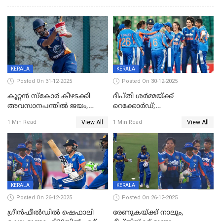
KERALA
KERALA
Posted On 31-12-2025
Posted On 30-12-2025
കൂറ്റൻ സ്കോർ കീഴടക്കി
ദീപ്തി ശർമ്മയ്ക്ക്
അവസാനപന്തിൽ ജയം,
റെക്കോർഡ്;
കേരളത്തിന് ഹാപ്പി ന്യൂഇയർ
ശ്രീലങ്കയ്ക്കെതിരായ വനിതാ
View All
View All
1 Min Read
1 Min Read
ടി20 പരമ്പര തൂത്തുവാരി
ഇന്ത്യ
KERALA
KERALA
Posted On 26-12-2025
Posted On 26-12-2025
ഗ്രീന്‍ഫീല്‍ഡില്‍ ഷെഫാലി
രേണുകയ്ക്ക് നാലും,