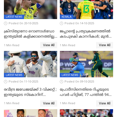
തെളിയിച്ച് I M വിജയൻ
LATEST NEWS
KERALA
Posted On 20-10-2025
Posted On 14-10-2025
ക്രിസ്ത്യാനോ റൊണാൾഡോ
ജപ്പാന്റെ പ്രത്യാക്രമണത്തിൽ
ഇന്ത്യയിൽ കളിക്കാനെത്തില്ല;
കടപുഴകി കാനറികൾ; മുൻ
അൽ നസർ സ്ക്വാഡിൽ
ലോകചാമ്പ്യന്മാർക്കെതിരെ
View All
View All
1 Min Read
1 Min Read
ഉൾപ്പെടുത്തിയില്ല
ജപ്പാന്റെ ആദ്യ ജയം
LATEST NEWS
LATEST NEWS
Posted On 11-10-2025
Posted On 09-10-2025
രവീന്ദ്ര ജഡേജയ്ക്ക് 3 വിക്കറ്റ് ;
പ്രോടീസിനെതിരെ റിച്ചയുടെ
ഇന്ത്യയുടെ സ്കോറിന്
പവർ ഹിറ്റിങ്, 77 പന്തില്‍ 94
മുന്നിൽ വെസ്റ്റ് ഇന്‍ഡീസിന്
റണ്‍സ്, 252 റണ്‍സ്
View All
View All
1 Min Read
1 Min Read
നാല് വിക്കറ്റ് നഷ്ടം
ലക്ഷ്യമൊരുക്കി ഇന്ത്യ; 28
വര്‍ഷം പഴക്കമുള്ള ലോക
റെക്കോര്‍ഡ് തകര്‍ത്ത് സ്മൃതി