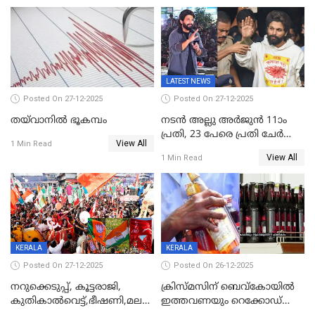
സമ്മാനങ്ങളുമായി
കേരളവിഷൻ ബ്രോഡ്ബാൻഡ്
കണക്ട്&വിൻ
LATEST NEWS
Posted On 27-12-2025
Posted On 27-12-2025
തയ്‌വാനിൽ ഭൂകമ്പം
നടൻ അല്ലു അർജുൻ 11ാം
പ്രതി, 23 പേരെ പ്രതി ചേർത്ത്
View All
1 Min Read
കുറ്റപത്രം സമർപ്പിച്ചു
View All
1 Min Read
KERALA
KERALA
Posted On 27-12-2025
Posted On 26-12-2025
നറുക്കെടുപ്പ്, കൂട്ടരാജി,
ക്രിസ്മസിന് ബെവ്‌കോയിൽ
കുതികാൽവെട്ട്,ഭീഷണി,മലബാറിലാകട്ടെ
ഇത്തവണയും റെക്കോഡ്