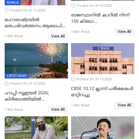
KERALA
Posted On 31-12-2025
Posted On 31-12-2025
രാജസ്ഥാനിൽ കാറിൽ നിന്ന്
മഹാരാഷ്ട്രയിൽ
150 കിലോ
മതപരിവർത്തനം ആരോപിച്ചു
സ്ഫോടകവസ്തുക്കൾ
View All
അറസ്റ്റിലായ മലയാളി
1 Min Read
പിടികൂടി
View All
1 Min Read
വൈദികനും ഭാര്യയ്ക്കും
ഉൾപ്പെടെ 11പേർക്കും ജാമ്യം
LATEST NEWS
Posted On 31-12-2025
Posted On 31-12-2025
CBSE 10,12 ക്ലാസ് പരീക്ഷകള്‍
ഹാപ്പി ന്യൂഇയർ 2026;
മാറ്റിവച്ചു
കിരിബാത്തിയിൽ
View All
പുതുവർഷമെത്തി
1 Min Read
View All
1 Min Read