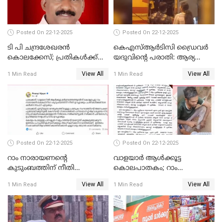
വിഷ്ണുപുരം ചന്ദ്രശേഖരൻ
Posted On 22-12-2025
Posted On 22-12-2025
ടി പി ചന്ദ്രശേഖരന്‍
കെഎസ്ആർടിസി ഡ്രൈവർ
കൊലക്കേസ്; പ്രതികള്‍ക്ക്
യദുവിന്റെ പരാതി: ആര്യ
വീണ്ടും പരോള്‍
രാജേന്ദ്രനും സച്ചിൻ ദേവിനും
View All
View All
1 Min Read
1 Min Read
കോടതി നോട്ടീസ്
Posted On 22-12-2025
Posted On 22-12-2025
റാം നാരായണന്റെ
വാളയാർ ആൾക്കൂട്ട
കുടുംബത്തിന് നീതി
കൊലപാതകം; റാം
ഉറപ്പാക്കും; പിണറായി
നാരായണൻ നേരിട്ടത് ക്രൂര
View All
View All
1 Min Read
1 Min Read
വിജയന്‍
പീഡനം