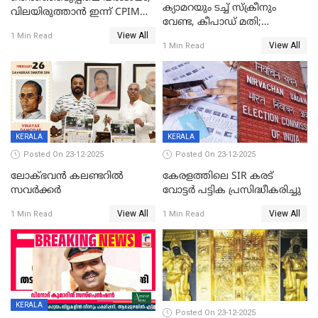
ക്യാമറയും ടച്ച് സ്ക്രീനും
വിലയിരുത്താന്‍ ഇന്ന് CPIM
വേണ്ട, കീപാഡ് മതി;
യോഗം
View All
സ്ത്രീകൾക്ക് സ്മാർട്ട് ഫോൺ
1 Min Read
View All
1 Min Read
വിലക്കി രാജ്യത്തെ ഒരു
പഞ്ചായത്ത്
KERALA
KERALA
Posted On 23-12-2025
Posted On 23-12-2025
ലോക്ഭവൻ കലണ്ടറിൽ
കേരളത്തിലെ SIR കരട്
സവർക്കർ
വോട്ടര്‍ പട്ടിക പ്രസിദ്ധീകരിച്ചു
View All
View All
1 Min Read
1 Min Read
KERALA
Posted On 23-12-2025