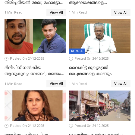
തിരിച്ചറിയല്‍ രേഖ; ഫോട്ടോ
ആഘോഷങ്ങളെ
പതിപ്പിച്ച നേറ്റിവിറ്റി കാര്‍ഡ്
കടന്നാക്രമിയ്ക്കുന്നു; എല്ലാ
View All
View All
1 Min Read
1 Min Read
നല്‍കുമെന്ന് മുഖ്യമന്ത്രി; SIR
ആക്രമണങ്ങൾക്കും പിന്നിലും
ഹെല്‍പ് ഡസ്‌കുകള്‍
സംഘപരിവാർ’; മുഖ്യമന്ത്രി
ആരംഭിക്കാന്‍ മന്ത്രിസഭാ
യോഗ തീരുമാനം
KERALA
Posted On 24-12-2025
Posted On 24-12-2025
ദിലീപിന് നല്‍കിയ
വൈകിട്ട് മുഖ്യമന്ത്രി
ആനുകൂല്യം വേണം'; രണ്ടാം
മാധ്യമങ്ങളെ കാണും
പ്രതി മാര്‍ട്ടിന്‍
View All
View All
1 Min Read
1 Min Read
ഹൈക്കോടതിയില്‍
Posted On 24-12-2025
Posted On 24-12-2025