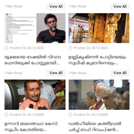
ചെയ്യും
View All
View All
1 Min Read
1 Min Read
Posted On 25-12-2025
Posted On 25-12-2025
രൂക്ഷമായ ഭാഷയിൽ വിവാദ
ഉണ്ണികൃഷ്ണന്‍ പോറ്റിയെയും
ഫേസ്ബുക്ക് പോസ്റ്റുമായി
സുധീഷ് കുമാറിനെയും
നടൻ വിനായകൻ
വീണ്ടും ചോദ്യം ചെയ്ത് SIT
View All
View All
1 Min Read
1 Min Read
Posted On 25-12-2025
Posted On 25-12-2025
ഉന്നാവ് ബലാത്സംഗ കേസ്;
ഡൽഹിയിലെ കത്തീഡ്രൽ
സുപ്രീം കോടതിയെ
ചർച്ച് ഓഫ് റിഡംപ്ഷൻ