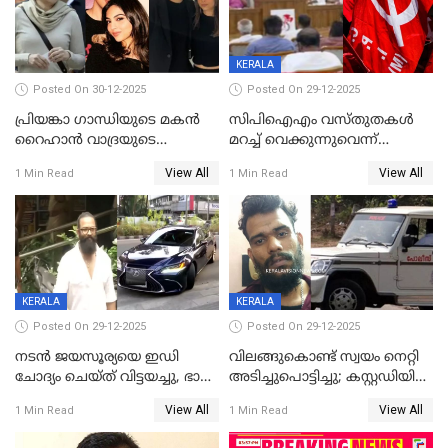
KERALA
Posted On 30-12-2025
Posted On 29-12-2025
പ്രിയങ്കാ ​ഗാന്ധിയുടെ മകൻ
സിപിഐഎം വസ്തുതകൾ
റൈഹാൻ വാദ്രയുടെ
മറച്ച് വെക്കുന്നുവെന്ന്
വിവാഹനിശ്ചയം
സിപിഐ, 'പത്മകുമാറിനെ
View All
View All
1 Min Read
1 Min Read
കഴിഞ്ഞതായി റിപ്പോർട്ട്
സംരക്ഷിച്ചത്
തിരിച്ചടിച്ചു',വെള്ളാപ്പള്ളിയെ
ന്യായീകരിക്കുന്നതിലും
CPIഎക്സിക്യൂട്ടീവിൽ
വിമർശനം
KERALA
KERALA
Posted On 29-12-2025
Posted On 29-12-2025
നടൻ ജയസൂര്യയെ ഇഡി
വിലങ്ങുകൊണ്ട് സ്വയം നെറ്റി
ചോദ്യം ചെയ്ത് വിട്ടയച്ചു, ഭാര്യ
അടിച്ചുപൊട്ടിച്ചു; കസ്റ്റഡിയിൽ
സരിതയുടെയും
എടുക്കുന്നതിനിടെ
View All
View All
1 Min Read
1 Min Read
മൊഴിയെടുത്തു
വധശ്രമക്കേസ് പ്രതി
വിലങ്ങുമായി രക്ഷപ്പെട്ടു;