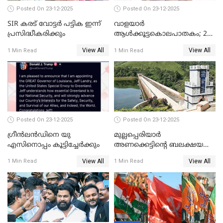
Posted On 23-12-2025
Posted On 23-12-2025
SIR കരട് വോട്ടര്‍ പട്ടിക ഇന്ന്
വാളയാർ
പ്രസിദ്ധീകരിക്കും
ആൾക്കൂട്ടകൊലപാതകം; 2
പേർ കൂടി കസ്റ്റഡിയിൽ
View All
View All
1 Min Read
1 Min Read
Posted On 23-12-2025
Posted On 23-12-2025
ഗ്രീന്‍ലന്‍ഡിനെ യു
മുല്ലപ്പെരിയാര്‍
എസിനൊപ്പം കൂട്ടിച്ചേര്‍ക്കും
അണക്കെട്ടിന്റെ ബലക്ഷയ
നിര്‍ണയം; പരിശോധന ഇന്ന്
View All
View All
1 Min Read
1 Min Read
തുടങ്ങും