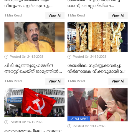
മോദിയും ബിജെപിയും
ശബരിമല സ്വര്‍ണക്കവര്‍ച്ച
വിദ്വേഷം വളർത്തുന്നു;
കേസ്; ബെല്ലാരിയിലെ
പ്രതിഷേധവിമായി
ജ്വല്ലറിയില്‍ പരിശോധന
View All
View All
1 Min Read
1 Min Read
കോൺഗ്രസ്
Posted On 24-12-2025
Posted On 24-12-2025
പി ടി കുഞ്ഞുമുഹമ്മദിന്
ശബരിമല സ്വര്‍ണ്ണക്കവര്‍ച്ച;
അറസ്റ്റ് ചെയ്ത് ജാമ്യത്തില്‍
നിർണായക നീക്കവുമായി SIT
വിട്ടു
View All
View All
1 Min Read
1 Min Read
LATEST NEWS
Posted On 24-12-2025
Posted On 23-12-2025
തെരഞ്ഞെടുപ്പിലെ പരാജയം;