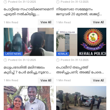
Posted On 31-12-2025
Posted On 31-12-2025
പോറ്റിയെ സഹായിക്കണമെന്ന്
നിയമസഭാ സമ്മേളനം
എഴുതി നൽകിയില്ല,
ജനുവരി 20 മുതല്‍; ബജറ്റ്
ജനങ്ങളെ
അവതരണം അവസാനവാരം;
View All
View All
1 Min Read
1 Min Read
തെറ്റിദ്ധരിപ്പിക്കരുത്,
മന്ത്രിസഭാ
സാങ്കൽപ്പിക കഥകൾ
യോഗതീരുമാനങ്ങൾ
പ്രചരിപ്പിക്കുന്നുവെന്നും
കടകംപള്ളി സുരേന്ദ്രൻ
LATEST NEWS
KERALA
Posted On 31-12-2025
Posted On 31-12-2025
മധ്യപ്രദേശിൽ മലിനജലം
പൊലീസ് തലപ്പത്ത്
കുടിച്ച് 7 പേർ മരിച്ചു,നൂറോളം
അഴിച്ചുപണി; അഞ്ച് പേരെ
പേർ ഗുരുതരാവസ്ഥയിൽ
ഐജി റാങ്കിലേക്ക്
View All
View All
1 Min Read
1 Min Read
ഉയർത്തി,അജിതാ ബീഗം
ക്രൈംബ്രാഞ്ച് ഐജി,
എസ്.ശ്യാംസുന്ദർ
ഇന്റലിജൻസ് ഐജി