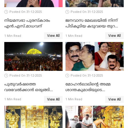
Posted On 31-12-2025
Posted On 31-12-2025
നിയമസഭാ പുരസ്‌കാരം
ജനവാസ മേഖലയിൽ നിന്ന്
എൻ.എസ്.മാധവന്
പിടികൂടിയ കടുവയെ തുറന്നു
വിട്ടു
View All
View All
1 Min Read
1 Min Read
Posted On 31-12-2025
Posted On 31-12-2025
പുതുവര്‍ഷത്തെ
മോഹന്‍ലാലിന്റെ അമ്മ
വരവേല്‍ക്കാന്‍ ഒരുങ്ങി
ശാന്തകുമാരിയുടെ
ലോകം
സംസ്‌കാരം ഇന്ന്
View All
View All
1 Min Read
1 Min Read