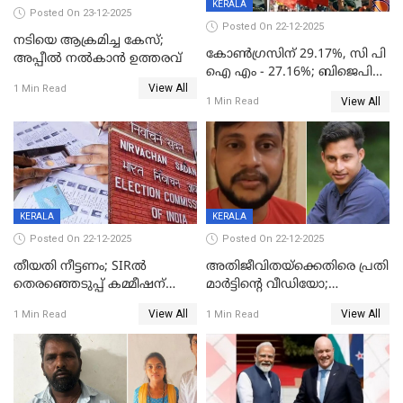
KERALA
Posted On 23-12-2025
Posted On 22-12-2025
നടിയെ ആക്രമിച്ച കേസ്;
കോൺഗ്രസിന് 29.17%, സി പി
അപ്പീൽ നൽകാൻ ഉത്തരവ്
ഐ എം - 27.16%; ബിജെപി
View All
20% കടന്നത്
1 Min Read
View All
1 Min Read
തിരുവനന്തപുരത്ത് മാത്രം,
തദ്ദേശത്തിലെ യഥാർത്ഥ
കണക്ക് പുറത്ത്
KERALA
KERALA
Posted On 22-12-2025
Posted On 22-12-2025
തീയതി നീട്ടണം; SIRൽ
അതിജീവിതയ്‌ക്കെതിരെ പ്രതി
തെരഞ്ഞെടുപ്പ് കമ്മീഷന്
മാർട്ടിന്റെ വീഡിയോ;
കത്തയച്ച് കേരളം
പ്രചരിപ്പിച്ച മൂന്നുപേർ
View All
View All
1 Min Read
1 Min Read
അറസ്റ്റിൽ; നൂറോളം
സൈറ്റുകളിൽ നിന്നും
വിഡിയോ നീക്കം ചെയ്യാനും
പൊലീസ്