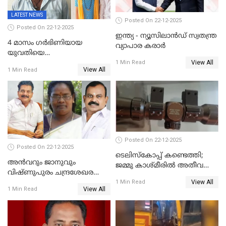
LATEST NEWS
Posted On 22-12-2025
Posted On 22-12-2025
ഇന്ത്യ - ന്യൂസിലാൻഡ് സ്വതന്ത്ര
4 മാസം ഗർഭിണിയായ
വ്യാപാര കരാർ
യുവതിയെ
View All
വെട്ടിക്കൊലപ്പെടുത്തി
1 Min Read
View All
1 Min Read
പിതാവും സഹോദരനും;
ദുരഭിമാനക്കൊലയിൽ
നടുങ്ങി കർണാടക
Posted On 22-12-2025
Posted On 22-12-2025
ടെലിസ്‌കോപ്പ് കണ്ടെത്തി;
അൻവറും ജാനുവും
ജമ്മു കാശ്മീരില്‍ അതീവ
വിഷ്ണുപുരം ചന്ദ്രശേഖരന്റെ
ജാഗ്രത നിര്‍ദ്ദേശം
View All
പാർട്ടിയും UDF
1 Min Read
View All
1 Min Read
അസോസിയേറ്റ് അംഗങ്ങൾ;
അസോസിയേറ്റ്
അംഗമാകാനില്ലെന്നും
UDFലേക്കില്ലെന്നും