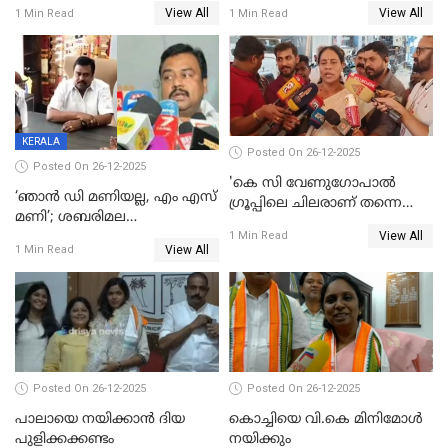
ട്വിസ്റ്റോട് ട്വിസ്റ്റും; അടിമുടി
വിൽപ്പന;കഴിഞ്ഞവർഷത്തേക്ക
View All
View All
1 Min Read
1 Min Read
നാടകീയമായി പഞ്ചായത്ത്
53 കോടി രൂപയുടെ അധിക
പ്രസിഡന്‍റ് തെരഞ്ഞെടുപ്പ്
വിൽപ്പന; മലയാളി കുടിച്ചു
തീർത്തത് 333 കോടിയുടെ
മദ്യം
KERALA
Posted On 26-12-2025
Posted On 26-12-2025
'കെ സി വേണുഗോപാല്‍
‘ഞാൻ ഡി മണിയല്ല, എം എസ്
ഗ്രൂപ്പിലെ ചിലരാണ് തന്നെ
മണി’; ശബരിമല
തഴഞ്ഞത്'; ലാലി ജെയിംസ്
View All
സ്വർണക്കവർച്ചയുമായി ഒരു
1 Min Read
View All
1 Min Read
ബന്ധവും ഇല്ലെന്ന് എസ്ഐടി
ചോദ്യം ചെയ്ത ദിണ്ടിഗലിലെ
വ്യവസായി
Posted On 26-12-2025
Posted On 26-12-2025
പാലായെ നയിക്കാന്‍ ദിയ
കൊച്ചിയെ വി.കെ മിനിമോള്‍
പുളിക്കക്കണ്ടം
നയിക്കും