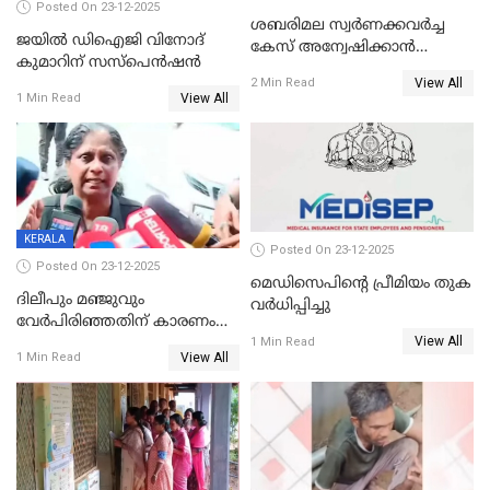
Posted On 23-12-2025
ശബരിമല സ്വര്‍ണക്കവര്‍ച്ച
ജയിൽ ഡിഐജി വിനോദ്
കേസ് അന്വേഷിക്കാന്‍
കുമാറിന് സസ്പെൻഷൻ
തയ്യാറെന്ന് CBI
View All
2 Min Read
View All
1 Min Read
KERALA
Posted On 23-12-2025
Posted On 23-12-2025
മെഡിസെപിന്റെ പ്രീമിയം തുക
ദിലീപും മഞ്ജുവും
വർധിപ്പിച്ചു
വേർപിരിഞ്ഞതിന് കാരണം
View All
ദിലീപ് മഞ്ജുവിന് നൽകിയ ആ
1 Min Read
View All
1 Min Read
പഴയ മൊബൈലിൽ നിന്ന്
കണ്ടെത്തിയ ചാറ്റിൽ
നിന്നാണ്; എട്ടാം പ്രതിക്ക്
മോട്ടീവ് ഉണ്ടായിരുന്നെന്നും
അഡ്വ. ടി.ബി മിനി