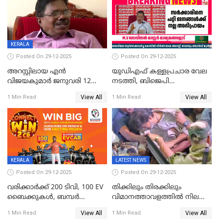
വ്യാപക തെരച്ചിൽ
KERALA
Posted On 29-12-2025
Posted On 29-12-2025
അറസ്റ്റിലായ എൻ
യുഡിഎഫ് കള്ളപ്രചാര വേല
വിജയകുമാർ ജനുവരി 12
നടത്തി, ബിജെപി
വരെ റിമാൻഡിൽ;
ഹിന്ദുവർഗീയത പ്രചരിപ്പിച്ചു,
View All
View All
1 Min Read
1 Min Read
ജാമ്യാപേക്ഷ ഈ മാസം 31ന്
ശബരിമല അത്ര
പരിഗണിക്കും
തിരിച്ചടിയായില്ല,സർക്കാരിനെക്കുറ
ജനങ്ങൾക്ക് മികച്ച
അഭിപ്രായം, എല്‍ഡിഎഫ്
അധികാരം നിലനിര്‍ത്തും,
ലോക്സഭ
തെരഞ്ഞെടുപ്പിനേക്കാൾ 17
KERALA
LATEST NEWS
ലക്ഷം വോട്ട് ലഭിച്ചു
Posted On 29-12-2025
Posted On 29-12-2025
വരിക്കാർക്ക് 200 ടിവി, 100 EV
തിക്കിലും തിരക്കിലും
ബൈക്കുകൾ, ബമ്പർ
വിമാനത്താവളത്തില്‍ നിലത്ത്
സമ്മാനമായി EV കാർ
വീണ് വിജയ്
View All
View All
1 Min Read
1 Min Read
ഉൾപ്പെടെ 2 കോടി രൂപയുടെ