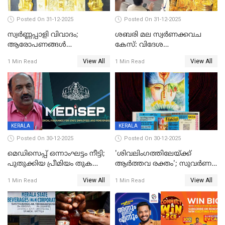
Posted On 31-12-2025
Posted On 31-12-2025
സ്വർണ്ണപ്പാളി വിവാദം;
ശബരി മല സ്വർണക്കവച
ആരോപണങ്ങൾ
കേസ്: വിദേശ
അവസാനിക്കുന്നില്ല
വ്യവസായിയുടെ ആരോപണം
View All
View All
1 Min Read
1 Min Read
നിഷേധിച്ച് ഡി മണി
KERALA
KERALA
Posted On 30-12-2025
Posted On 30-12-2025
മെഡിസെപ്പ് ഒന്നാംഘട്ടം നീട്ടി;
'ശിവലിംഗത്തിലേയ്ക്ക്
പുതുക്കിയ പ്രീമിയം തുക
ആര്‍ത്തവ രക്തം'; സുവര്‍ണ
ഈടാക്കുക ജനുവരി 31
കേരളം ലോട്ടറിയിലെ
View All
View All
1 Min Read
1 Min Read
മുതൽ
ചിത്രത്തിനെതിരെ ഹിന്ദു
ഐക്യവേദി പരാതി നൽകി