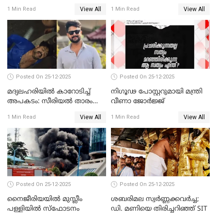
സമീപിക്കാനൊരുങ്ങി
സന്ദർശിച്ച് പ്രധാനമന്ത്രി
View All
View All
1 Min Read
1 Min Read
അതിജീവിത
Posted On 25-12-2025
Posted On 25-12-2025
മദ്യലഹരിയിൽ കാറോടിച്ച്
നിഗൂഢ പോസ്റ്ററുമായി മന്ത്രി
അപകടം: സീരിയൽ താരം
വീണാ ജോർജ്ജ്
സിദ്ധാർത്ഥ് പ്രഭുവിനെതിരെ
View All
View All
1 Min Read
1 Min Read
കേസെടുത്തു
Posted On 25-12-2025
Posted On 25-12-2025
നൈജീരിയയിൽ മുസ്ലീം
ശബരിമല സ്വര്‍ണ്ണക്കവര്‍ച്ച;
പള്ളിയില്‍ സ്‌ഫോടനം
ഡി. മണിയെ തിരിച്ചറിഞ്ഞ് SIT