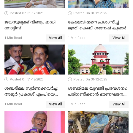
Posted On 31-12-2025
Posted On 31-12-2025
ജയസൂര്യക്ക് വീണ്ടും ഇഡി
കേരളവിഷനെ പ്രശംസിച്ച്
നോട്ടീസ്
മന്ത്രി കെബി ഗണേഷ് കുമാര്‍
View All
View All
1 Min Read
1 Min Read
Posted On 31-12-2025
Posted On 31-12-2025
ശബരിമല സ്വര്‍ണക്കവര്‍ച്ച;
ശബരിമല യുവതി പ്രവേശനം;
അടൂര്‍ പ്രകാശ് എംപിയെ
പരിഗണിക്കാന്‍ ഭരണഘടന
ചോദ്യം ചെയ്യാൻ SIT
ബെഞ്ച്
View All
View All
1 Min Read
1 Min Read