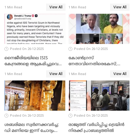
View All
View All
1 Min Read
1 Min Read
Posted On 26-12-2025
Posted On 26-12-2025
നൈജീരിയയിലെ ISIS
കോണ്‍ഗ്രസ്
കേന്ദ്രങ്ങളെ ആക്രമിച്ചുവെന്ന്
നേതാവിനെതിരെകേസ്;
ട്രംപ്
മുഖ്യമന്ത്രിയും ഉണ്ണികൃഷ്ണന്‍
View All
View All
1 Min Read
1 Min Read
പോറ്റിയും ഒപ്പമുള്ള AI ചിത്രം
പങ്കുവെച്ചു
Posted On 26-12-2025
Posted On 26-12-2025
ശബരിമല സ്വര്‍ണക്കവര്‍ച്ച;
രാജ്യത്ത് വര്‍ധിപ്പിച്ച ട്രെയിന്‍
ഡി മണിയെ ഇന്ന് ചോദ്യം
നിരക്ക് പ്രാബല്യത്തില്‍