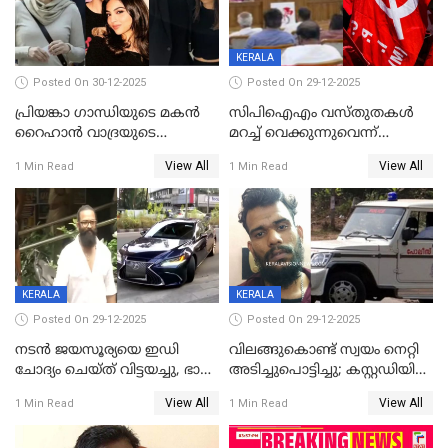
KERALA
Posted On 30-12-2025
Posted On 29-12-2025
പ്രിയങ്കാ ​ഗാന്ധിയുടെ മകൻ
സിപിഐഎം വസ്തുതകൾ
റൈഹാൻ വാദ്രയുടെ
മറച്ച് വെക്കുന്നുവെന്ന്
വിവാഹനിശ്ചയം
സിപിഐ, 'പത്മകുമാറിനെ
View All
View All
1 Min Read
1 Min Read
കഴിഞ്ഞതായി റിപ്പോർട്ട്
സംരക്ഷിച്ചത്
തിരിച്ചടിച്ചു',വെള്ളാപ്പള്ളിയെ
ന്യായീകരിക്കുന്നതിലും
CPIഎക്സിക്യൂട്ടീവിൽ
വിമർശനം
KERALA
KERALA
Posted On 29-12-2025
Posted On 29-12-2025
നടൻ ജയസൂര്യയെ ഇഡി
വിലങ്ങുകൊണ്ട് സ്വയം നെറ്റി
ചോദ്യം ചെയ്ത് വിട്ടയച്ചു, ഭാര്യ
അടിച്ചുപൊട്ടിച്ചു; കസ്റ്റഡിയിൽ
സരിതയുടെയും
എടുക്കുന്നതിനിടെ
View All
View All
1 Min Read
1 Min Read
മൊഴിയെടുത്തു
വധശ്രമക്കേസ് പ്രതി
വിലങ്ങുമായി രക്ഷപ്പെട്ടു;