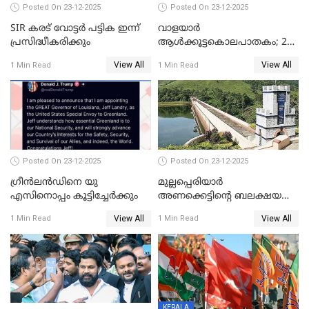
Posted On 23-12-2025
Posted On 23-12-2025
SIR കരട് വോട്ടര്‍ പട്ടിക ഇന്ന്
വാളയാർ
പ്രസിദ്ധീകരിക്കും
ആൾക്കൂട്ടകൊലപാതകം; 2
പേർ കൂടി കസ്റ്റഡിയിൽ
View All
View All
1 Min Read
1 Min Read
Posted On 23-12-2025
Posted On 23-12-2025
ഗ്രീന്‍ലന്‍ഡിനെ യു
മുല്ലപ്പെരിയാര്‍
എസിനൊപ്പം കൂട്ടിച്ചേര്‍ക്കും
അണക്കെട്ടിന്റെ ബലക്ഷയ
നിര്‍ണയം; പരിശോധന ഇന്ന്
View All
View All
1 Min Read
1 Min Read
തുടങ്ങും
KERALA