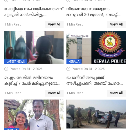
Posted On 31-12-2025
Posted On 31-12-2025
പോറ്റിയെ സഹായിക്കണമെന്ന്
നിയമസഭാ സമ്മേളനം
എഴുതി നൽകിയില്ല,
ജനുവരി 20 മുതല്‍; ബജറ്റ്
ജനങ്ങളെ
അവതരണം അവസാനവാരം;
View All
View All
1 Min Read
1 Min Read
തെറ്റിദ്ധരിപ്പിക്കരുത്,
മന്ത്രിസഭാ
സാങ്കൽപ്പിക കഥകൾ
യോഗതീരുമാനങ്ങൾ
പ്രചരിപ്പിക്കുന്നുവെന്നും
കടകംപള്ളി സുരേന്ദ്രൻ
LATEST NEWS
KERALA
Posted On 31-12-2025
Posted On 31-12-2025
മധ്യപ്രദേശിൽ മലിനജലം
പൊലീസ് തലപ്പത്ത്
കുടിച്ച് 7 പേർ മരിച്ചു,നൂറോളം
അഴിച്ചുപണി; അഞ്ച് പേരെ
പേർ ഗുരുതരാവസ്ഥയിൽ
ഐജി റാങ്കിലേക്ക്
View All
View All
1 Min Read
1 Min Read
ഉയർത്തി,അജിതാ ബീഗം
ക്രൈംബ്രാഞ്ച് ഐജി,
എസ്.ശ്യാംസുന്ദർ
ഇന്റലിജൻസ് ഐജി