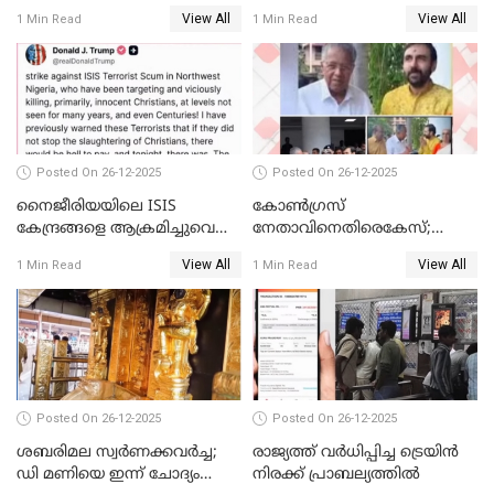
View All
View All
1 Min Read
1 Min Read
Posted On 26-12-2025
Posted On 26-12-2025
നൈജീരിയയിലെ ISIS
കോണ്‍ഗ്രസ്
കേന്ദ്രങ്ങളെ ആക്രമിച്ചുവെന്ന്
നേതാവിനെതിരെകേസ്;
ട്രംപ്
മുഖ്യമന്ത്രിയും ഉണ്ണികൃഷ്ണന്‍
View All
View All
1 Min Read
1 Min Read
പോറ്റിയും ഒപ്പമുള്ള AI ചിത്രം
പങ്കുവെച്ചു
Posted On 26-12-2025
Posted On 26-12-2025
ശബരിമല സ്വര്‍ണക്കവര്‍ച്ച;
രാജ്യത്ത് വര്‍ധിപ്പിച്ച ട്രെയിന്‍
ഡി മണിയെ ഇന്ന് ചോദ്യം
നിരക്ക് പ്രാബല്യത്തില്‍