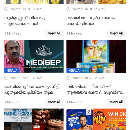
Posted On 31-12-2025
Posted On 31-12-2025
സ്വർണ്ണപ്പാളി വിവാദം;
ശബരി മല സ്വർണക്കവച
ആരോപണങ്ങൾ
കേസ്: വിദേശ
അവസാനിക്കുന്നില്ല
വ്യവസായിയുടെ ആരോപണം
View All
View All
1 Min Read
1 Min Read
നിഷേധിച്ച് ഡി മണി
KERALA
KERALA
Posted On 30-12-2025
Posted On 30-12-2025
മെഡിസെപ്പ് ഒന്നാംഘട്ടം നീട്ടി;
'ശിവലിംഗത്തിലേയ്ക്ക്
പുതുക്കിയ പ്രീമിയം തുക
ആര്‍ത്തവ രക്തം'; സുവര്‍ണ
ഈടാക്കുക ജനുവരി 31
കേരളം ലോട്ടറിയിലെ
View All
View All
1 Min Read
1 Min Read
മുതൽ
ചിത്രത്തിനെതിരെ ഹിന്ദു
ഐക്യവേദി പരാതി നൽകി