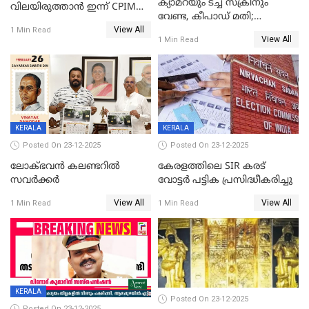
ക്യാമറയും ടച്ച് സ്ക്രീനും
വിലയിരുത്താന്‍ ഇന്ന് CPIM
വേണ്ട, കീപാഡ് മതി;
യോഗം
View All
സ്ത്രീകൾക്ക് സ്മാർട്ട് ഫോൺ
1 Min Read
View All
1 Min Read
വിലക്കി രാജ്യത്തെ ഒരു
പഞ്ചായത്ത്
KERALA
KERALA
Posted On 23-12-2025
Posted On 23-12-2025
ലോക്ഭവൻ കലണ്ടറിൽ
കേരളത്തിലെ SIR കരട്
സവർക്കർ
വോട്ടര്‍ പട്ടിക പ്രസിദ്ധീകരിച്ചു
View All
View All
1 Min Read
1 Min Read
KERALA
Posted On 23-12-2025
Posted On 23-12-2025