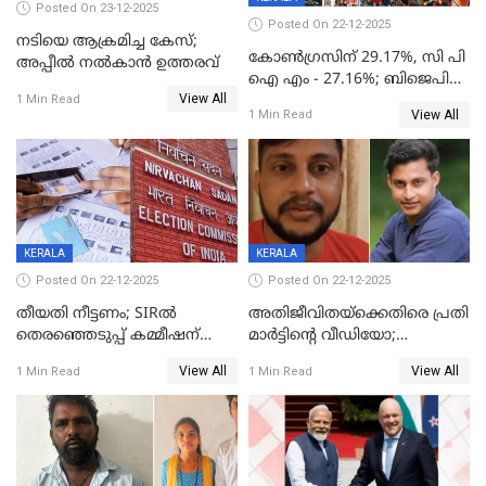
Posted On 23-12-2025
Posted On 22-12-2025
നടിയെ ആക്രമിച്ച കേസ്;
കോൺഗ്രസിന് 29.17%, സി പി
അപ്പീൽ നൽകാൻ ഉത്തരവ്
ഐ എം - 27.16%; ബിജെപി
View All
20% കടന്നത്
1 Min Read
View All
1 Min Read
തിരുവനന്തപുരത്ത് മാത്രം,
തദ്ദേശത്തിലെ യഥാർത്ഥ
കണക്ക് പുറത്ത്
KERALA
KERALA
Posted On 22-12-2025
Posted On 22-12-2025
തീയതി നീട്ടണം; SIRൽ
അതിജീവിതയ്‌ക്കെതിരെ പ്രതി
തെരഞ്ഞെടുപ്പ് കമ്മീഷന്
മാർട്ടിന്റെ വീഡിയോ;
കത്തയച്ച് കേരളം
പ്രചരിപ്പിച്ച മൂന്നുപേർ
View All
View All
1 Min Read
1 Min Read
അറസ്റ്റിൽ; നൂറോളം
സൈറ്റുകളിൽ നിന്നും
വിഡിയോ നീക്കം ചെയ്യാനും
പൊലീസ്