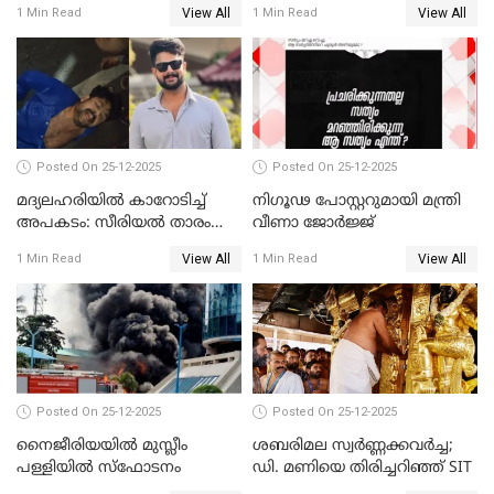
View All
View All
1 Min Read
1 Min Read
അതിജീവിത
Posted On 25-12-2025
Posted On 25-12-2025
മദ്യലഹരിയിൽ കാറോടിച്ച്
നിഗൂഢ പോസ്റ്ററുമായി മന്ത്രി
അപകടം: സീരിയൽ താരം
വീണാ ജോർജ്ജ്
സിദ്ധാർത്ഥ് പ്രഭുവിനെതിരെ
View All
View All
1 Min Read
1 Min Read
കേസെടുത്തു
Posted On 25-12-2025
Posted On 25-12-2025
നൈജീരിയയിൽ മുസ്ലീം
ശബരിമല സ്വര്‍ണ്ണക്കവര്‍ച്ച;
പള്ളിയില്‍ സ്‌ഫോടനം
ഡി. മണിയെ തിരിച്ചറിഞ്ഞ് SIT