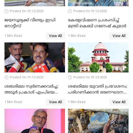
Posted On 31-12-2025
Posted On 31-12-2025
ജയസൂര്യക്ക് വീണ്ടും ഇഡി
കേരളവിഷനെ പ്രശംസിച്ച്
നോട്ടീസ്
മന്ത്രി കെബി ഗണേഷ് കുമാര്‍
View All
View All
1 Min Read
1 Min Read
Posted On 31-12-2025
Posted On 31-12-2025
ശബരിമല സ്വര്‍ണക്കവര്‍ച്ച;
ശബരിമല യുവതി പ്രവേശനം;
അടൂര്‍ പ്രകാശ് എംപിയെ
പരിഗണിക്കാന്‍ ഭരണഘടന
ചോദ്യം ചെയ്യാൻ SIT
ബെഞ്ച്
View All
View All
1 Min Read
1 Min Read