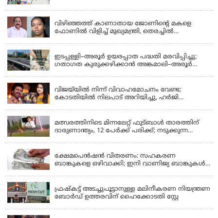
ജീവിതങ്ങൾ നശിപ്പിക്കുന്നുവെന്നും രാഹുൽ ഗാന്ധി
KERALA
വിഴിഞ്ഞത്ത് കാണാതായ ജോണിന്റെ മകളെ
ഫോണിൽ വിളിച്ച് മുഖ്യമന്ത്രി, തെരച്ചിൽ
ഊർജിതമാക്കുമെന്ന് ഉറപ്പ് നൽകി; മന്ത്രി സിപി
KERALA
ജോൺ അഞ്ചുതെങ്ങിൽ; കടലിൽ
പോകുന്നവരെയും ഉൾപ്പെടുത്തി നാളെ ഊർജിത
ഇടപ്പള്ളി–അരൂർ ഉയരപ്പാത പദ്ധതി മരവിപ്പിച്ചു;
തെരച്ചിൽ
ഗതാഗത കുരുക്കഴിക്കാൻ അങ്കമാലി–അരൂർ
ബൈപാസ് പദ്ധതി വേഗത്തിലാക്കുമെന്ന് ഗഡ്കരി
LATEST NEWS
വിജയ്‌യിൽ നിന്ന് വിവാഹമോചനം വേണ്ട;
കോടതിയിൽ നിലപാട് അറിയിച്ചു, ഹർജി
പിൻവലിക്കുന്നെന്ന് സംഗീത
LATEST NEWS
മത്സരത്തിനിടെ മിന്നലേറ്റ് ഫുട്‌ബാൾ താരത്തിന്
ദാരുണാന്ത്യം, 12 പേർക്ക് പരിക്ക്; നടുക്കുന്ന
വീഡിയോ
KERALA
ക്ഷേമപെൻഷൻ വിതരണം: സഹകരണ
ബാങ്കുകളെ ഒഴിവാക്കി; ഇനി വാണിജ്യ ബാങ്കുകൾ
മാത്രം
KERALA
ഫ്രഷ്‌കട്ട് അടച്ചുപൂട്ടാനുള്ള മലിനീകരണ നിയന്ത്രണ
ബോർഡ് ഉത്തരവിന് ഹൈക്കോടതി സ്റ്റേ
KERALA