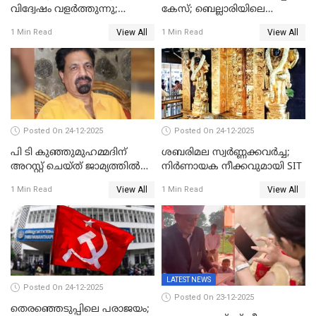
വിദ്വേഷം വളർത്തുന്നു;
കേസ്; ബെല്ലാരിയിലെ
പ്രതിഷേധവിമായി
ജ്വല്ലറിയില്‍ പരിശോധന
View All
View All
1 Min Read
1 Min Read
കോൺഗ്രസ്
Posted On 24-12-2025
Posted On 24-12-2025
പി ടി കുഞ്ഞുമുഹമ്മദിന്
ശബരിമല സ്വര്‍ണ്ണക്കവര്‍ച്ച;
അറസ്റ്റ് ചെയ്ത് ജാമ്യത്തില്‍
നിർണായക നീക്കവുമായി SIT
വിട്ടു
View All
View All
1 Min Read
1 Min Read
LATEST NEWS
Posted On 24-12-2025
Posted On 23-12-2025
തെരഞ്ഞെടുപ്പിലെ പരാജയം;