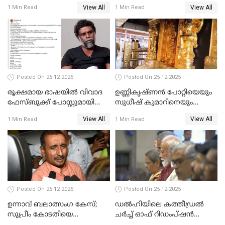
ചെയ്യും
View All
View All
1 Min Read
1 Min Read
Posted On 25-12-2025
Posted On 25-12-2025
രൂക്ഷമായ ഭാഷയിൽ വിവാദ
ഉണ്ണികൃഷ്ണന്‍ പോറ്റിയെയും
ഫേസ്ബുക്ക് പോസ്റ്റുമായി
സുധീഷ് കുമാറിനെയും
നടൻ വിനായകൻ
വീണ്ടും ചോദ്യം ചെയ്ത് SIT
View All
View All
1 Min Read
1 Min Read
Posted On 25-12-2025
Posted On 25-12-2025
ഉന്നാവ് ബലാത്സംഗ കേസ്;
ഡൽഹിയിലെ കത്തീഡ്രൽ
സുപ്രീം കോടതിയെ
ചർച്ച് ഓഫ് റിഡംപ്ഷൻ
സമീപിക്കാനൊരുങ്ങി
സന്ദർശിച്ച് പ്രധാനമന്ത്രി