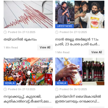
സമ്മാനങ്ങളുമായി
കേരളവിഷൻ ബ്രോഡ്ബാൻഡ്
കണക്ട്&വിൻ
LATEST NEWS
Posted On 27-12-2025
Posted On 27-12-2025
തയ്‌വാനിൽ ഭൂകമ്പം
നടൻ അല്ലു അർജുൻ 11ാം
പ്രതി, 23 പേരെ പ്രതി ചേർത്ത്
View All
1 Min Read
കുറ്റപത്രം സമർപ്പിച്ചു
View All
1 Min Read
KERALA
KERALA
Posted On 27-12-2025
Posted On 26-12-2025
നറുക്കെടുപ്പ്, കൂട്ടരാജി,
ക്രിസ്മസിന് ബെവ്‌കോയിൽ
കുതികാൽവെട്ട്,ഭീഷണി,മലബാറിലാകട്ടെ
ഇത്തവണയും റെക്കോഡ്
ട്വിസ്റ്റോട് ട്വിസ്റ്റും; അടിമുടി
വിൽപ്പന;കഴിഞ്ഞവർഷത്തേക്ക