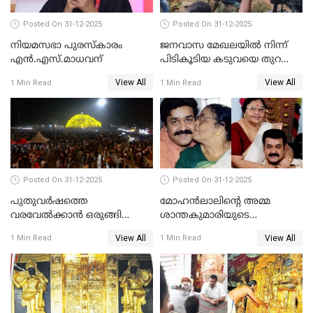
Posted On 31-12-2025
Posted On 31-12-2025
നിയമസഭാ പുരസ്‌കാരം
ജനവാസ മേഖലയിൽ നിന്ന്
എൻ.എസ്.മാധവന്
പിടികൂടിയ കടുവയെ തുറന്നു
വിട്ടു
View All
View All
1 Min Read
1 Min Read
Posted On 31-12-2025
Posted On 31-12-2025
പുതുവര്‍ഷത്തെ
മോഹന്‍ലാലിന്റെ അമ്മ
വരവേല്‍ക്കാന്‍ ഒരുങ്ങി
ശാന്തകുമാരിയുടെ
ലോകം
സംസ്‌കാരം ഇന്ന്
View All
View All
1 Min Read
1 Min Read