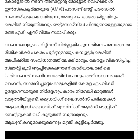
കോളേജിൽ നടന്ന അസിസ്റ്റന്റ് മോട്ടോർ വെഹിക്കിൾ
ഇൻസ്പെക്ടർമാരുടെ (AMVI) പാസിങ് ഔട്ട് പരേഡിൽ
സംസാരിക്കുകയായിരുന്നു അദ്ദേഹം. ഓരോ ജില്ലയിലും
മെഷീൻ നിയന്ത്രിതവും ഔട്ട്സോഴ്സ്ഡ് പിന്തുണയുള്ളതുമായ
രണ്ട് എ.ടി.എസ് വീതം സ്ഥാപിക്കും.
വാഹനങ്ങളുടെ ഫിറ്റ്‌നസ് നിർണ്ണയിക്കുന്നതിലെ പരമ്പരാഗത
രീതികൾക്ക് പകരം പൂർണ്ണമായും കമ്പ്യൂട്ടർ/മെഷീൻ
അധിഷ്ഠിത സംവിധാനത്തിലേക്ക് മാറും. കേരളം വികസിപ്പിച്ച
സ്മാർട്ട് മൂവ് ആപ്ലിക്കേഷനാണ് ദേശീയതലത്തിലെ
‘പരിവാഹൻ’ സംവിധാനത്തിന് പോലും അടിസ്ഥാനമായത്.
വാഹൻ, സാരഥി പ്ലാറ്റ്‌ഫോമുകളിൽ കേരള എം.വി.ഡി
ഉദ്യോഗസ്ഥരുടെ നിർദ്ദേശപ്രകാരം നിരവധി മാറ്റങ്ങൾ
വരുത്തിയിട്ടുണ്ട്. ഡ്രൈവിംഗ് ലൈസൻസ് പരീക്ഷകൾ
അക്രഡിറ്റഡ് ഡ്രൈവിംഗ് ട്രെയിനിംഗ് ആൻഡ് ടെസ്റ്റിംഗ്
സെന്ററുകൾ വഴി കൂടുതൽ സുതാര്യവും
ആധുനികവുമാക്കുമെന്നും മന്ത്രി കൂട്ടിച്ചേർത്തു.