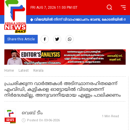
FRI AUG 7, 2026 11:00 PM IST
വിജയ്‌യിൽ നിന്ന് വിവാഹമോചനം വേണ്ട; കോടതിയിൽ നിലപാ
Share this Article
Home
Latest
Kerala
പ്രചരിക്കുന്ന വാർത്തകൾ അടിസ്ഥാനരഹിതമെന്ന്
എംവിഡി, കുട്ടികളെ ഓട്ടോയിൽ വിടരുതെന്ന്
നിർദേശമില്ല, അനുവദനീയമായ എണ്ണം പാലിക്കണം
വെബ് ടീം
1 Min Read
Posted On 03-06-2026