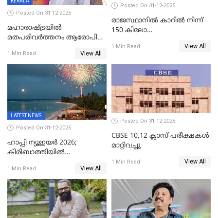
KERALA
Posted On 31-12-2025
Posted On 31-12-2025
രാജസ്ഥാനിൽ കാറിൽ നിന്ന്
മഹാരാഷ്ട്രയിൽ
150 കിലോ
മതപരിവർത്തനം ആരോപിച്ചു
സ്ഫോടകവസ്തുക്കൾ
View All
അറസ്റ്റിലായ മലയാളി
1 Min Read
പിടികൂടി
View All
1 Min Read
വൈദികനും ഭാര്യയ്ക്കും
ഉൾപ്പെടെ 11പേർക്കും ജാമ്യം
LATEST NEWS
Posted On 31-12-2025
Posted On 31-12-2025
CBSE 10,12 ക്ലാസ് പരീക്ഷകള്‍
ഹാപ്പി ന്യൂഇയർ 2026;
മാറ്റിവച്ചു
കിരിബാത്തിയിൽ
View All
പുതുവർഷമെത്തി
1 Min Read
View All
1 Min Read