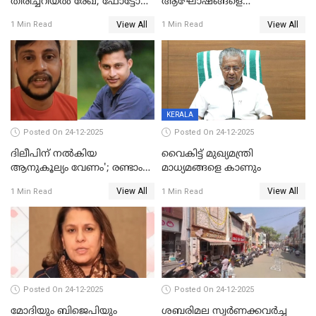
തിരിച്ചറിയല്‍ രേഖ; ഫോട്ടോ
ആഘോഷങ്ങളെ
പതിപ്പിച്ച നേറ്റിവിറ്റി കാര്‍ഡ്
കടന്നാക്രമിയ്ക്കുന്നു; എല്ലാ
View All
View All
1 Min Read
1 Min Read
നല്‍കുമെന്ന് മുഖ്യമന്ത്രി; SIR
ആക്രമണങ്ങൾക്കും പിന്നിലും
ഹെല്‍പ് ഡസ്‌കുകള്‍
സംഘപരിവാർ’; മുഖ്യമന്ത്രി
ആരംഭിക്കാന്‍ മന്ത്രിസഭാ
യോഗ തീരുമാനം
KERALA
Posted On 24-12-2025
Posted On 24-12-2025
ദിലീപിന് നല്‍കിയ
വൈകിട്ട് മുഖ്യമന്ത്രി
ആനുകൂല്യം വേണം'; രണ്ടാം
മാധ്യമങ്ങളെ കാണും
പ്രതി മാര്‍ട്ടിന്‍
View All
View All
1 Min Read
1 Min Read
ഹൈക്കോടതിയില്‍
Posted On 24-12-2025
Posted On 24-12-2025
മോദിയും ബിജെപിയും
ശബരിമല സ്വര്‍ണക്കവര്‍ച്ച