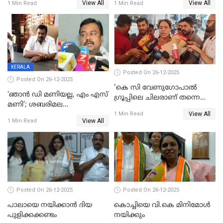
View All
View All
1 Min Read
1 Min Read
നാടകീയമായി പഞ്ചായത്ത്
53 കോടി രൂപയുടെ അധിക
പ്രസിഡന്‍റ് തെരഞ്ഞെടുപ്പ്
വിൽപ്പന; മലയാളി കുടിച്ചു
തീർത്തത് 333 കോടിയുടെ
മദ്യം
KERALA
Posted On 26-12-2025
Posted On 26-12-2025
'കെ സി വേണുഗോപാല്‍
‘ഞാൻ ഡി മണിയല്ല, എം എസ്
ഗ്രൂപ്പിലെ ചിലരാണ് തന്നെ
മണി’; ശബരിമല
തഴഞ്ഞത്'; ലാലി ജെയിംസ്
View All
സ്വർണക്കവർച്ചയുമായി ഒരു
1 Min Read
View All
1 Min Read
ബന്ധവും ഇല്ലെന്ന് എസ്ഐടി
ചോദ്യം ചെയ്ത ദിണ്ടിഗലിലെ
വ്യവസായി
Posted On 26-12-2025
Posted On 26-12-2025
പാലായെ നയിക്കാന്‍ ദിയ
കൊച്ചിയെ വി.കെ മിനിമോള്‍
പുളിക്കക്കണ്ടം
നയിക്കും