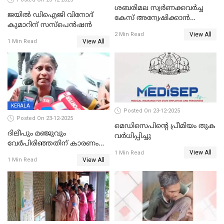
ശബരിമല സ്വര്‍ണക്കവര്‍ച്ച
ജയിൽ ഡിഐജി വിനോദ്
കേസ് അന്വേഷിക്കാന്‍
കുമാറിന് സസ്പെൻഷൻ
തയ്യാറെന്ന് CBI
View All
2 Min Read
View All
1 Min Read
KERALA
Posted On 23-12-2025
Posted On 23-12-2025
മെഡിസെപിന്റെ പ്രീമിയം തുക
ദിലീപും മഞ്ജുവും
വർധിപ്പിച്ചു
വേർപിരിഞ്ഞതിന് കാരണം
View All
ദിലീപ് മഞ്ജുവിന് നൽകിയ ആ
1 Min Read
View All
1 Min Read
പഴയ മൊബൈലിൽ നിന്ന്
കണ്ടെത്തിയ ചാറ്റിൽ
നിന്നാണ്; എട്ടാം പ്രതിക്ക്
മോട്ടീവ് ഉണ്ടായിരുന്നെന്നും
അഡ്വ. ടി.ബി മിനി