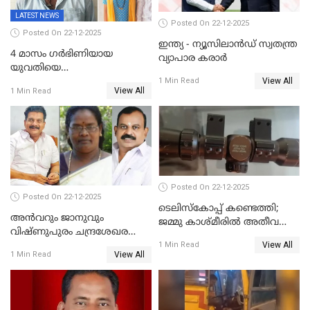
LATEST NEWS
Posted On 22-12-2025
Posted On 22-12-2025
ഇന്ത്യ - ന്യൂസിലാൻഡ് സ്വതന്ത്ര
4 മാസം ഗർഭിണിയായ
വ്യാപാര കരാർ
യുവതിയെ
View All
വെട്ടിക്കൊലപ്പെടുത്തി
1 Min Read
View All
1 Min Read
പിതാവും സഹോദരനും;
ദുരഭിമാനക്കൊലയിൽ
നടുങ്ങി കർണാടക
Posted On 22-12-2025
Posted On 22-12-2025
ടെലിസ്‌കോപ്പ് കണ്ടെത്തി;
അൻവറും ജാനുവും
ജമ്മു കാശ്മീരില്‍ അതീവ
വിഷ്ണുപുരം ചന്ദ്രശേഖരന്റെ
ജാഗ്രത നിര്‍ദ്ദേശം
View All
പാർട്ടിയും UDF
1 Min Read
View All
1 Min Read
അസോസിയേറ്റ് അംഗങ്ങൾ;
അസോസിയേറ്റ്
അംഗമാകാനില്ലെന്നും
UDFലേക്കില്ലെന്നും