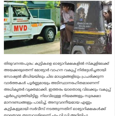
തിരുവനന്തപുരം: കുട്ടികളെ ഓട്ടോറിക്ഷകളിൽ സ്കൂളിലേക്ക്
അയക്കരുതെന്ന് മോട്ടോർ വാഹന വകുപ്പ് നിർദ്ദേശിച്ചതായി
സോഷ്യൽ മീഡിയയിലും ചില മാധ്യമങ്ങളിലും പ്രചരിക്കുന്ന
വാർത്തകൾ പൂർണ്ണമായും അടിസ്ഥാനരഹിതമാണെന്ന്
അധികൃതർ വ്യക്തമാക്കി. ഇത്തരം യാതൊരു വിലക്കും വകുപ്പ്
ഏർപ്പെടുത്തിയിട്ടില്ല. നിലവിലുള്ള നിയമങ്ങളും സുരക്ഷാ
മാനദണ്ഡങ്ങളും പാലിച്ച്, അനുവദനീയമായ എണ്ണം
കുട്ടികളുമായി സർവീസ് നടത്തുന്നതിന് ഓട്ടോറിക്ഷകൾക്ക്
യാതൊരു തടസ്സവുമില്ലെന്ന് എം.വി.ഡി അറിയിച്ചു.