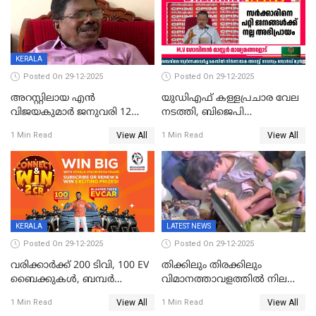
വ്യാപക തെരച്ചിൽ
KERALA
Posted On 29-12-2025
Posted On 29-12-2025
അറസ്റ്റിലായ എൻ
യുഡിഎഫ് കള്ളപ്രചാര വേല
വിജയകുമാർ ജനുവരി 12
നടത്തി, ബിജെപി
വരെ റിമാൻഡിൽ;
ഹിന്ദുവർഗീയത പ്രചരിപ്പിച്ചു,
View All
View All
1 Min Read
1 Min Read
ജാമ്യാപേക്ഷ ഈ മാസം 31ന്
ശബരിമല അത്ര
പരിഗണിക്കും
തിരിച്ചടിയായില്ല,സർക്കാരിനെക്കുറ
ജനങ്ങൾക്ക് മികച്ച
അഭിപ്രായം, എല്‍ഡിഎഫ്
അധികാരം നിലനിര്‍ത്തും,
ലോക്സഭ
തെരഞ്ഞെടുപ്പിനേക്കാൾ 17
KERALA
LATEST NEWS
ലക്ഷം വോട്ട് ലഭിച്ചു
Posted On 29-12-2025
Posted On 29-12-2025
വരിക്കാർക്ക് 200 ടിവി, 100 EV
തിക്കിലും തിരക്കിലും
ബൈക്കുകൾ, ബമ്പർ
വിമാനത്താവളത്തില്‍ നിലത്ത്
സമ്മാനമായി EV കാർ
വീണ് വിജയ്
View All
View All
1 Min Read
1 Min Read
ഉൾപ്പെടെ 2 കോടി രൂപയുടെ