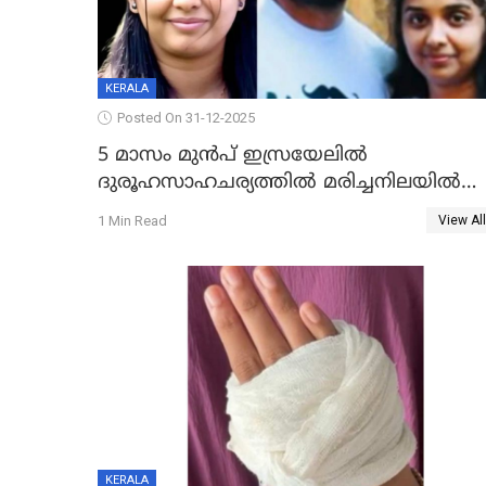
KERALA
Posted On 31-12-2025
5 മാസം മുൻപ് ഇസ്രയേലിൽ
ദുരൂഹസാഹചര്യത്തിൽ മരിച്ചനിലയിൽ
കണ്ടെത്തിയ മലയാളി യുവാവിന്റെ
1 Min Read
View All
ഭാര്യയും മരിച്ചു
KERALA