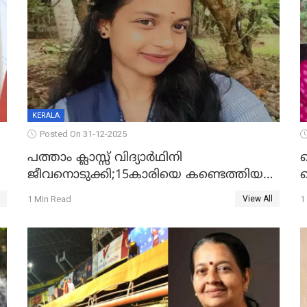
KERALA
Posted On 31-12-2025
പത്താം ക്ലാസ്സ് വിദ്യാര്‍ഥിനി
ജീവനൊടുക്കി;15കാരിയെ കണ്ടെത്തിയത്
ക
കിടപ്പുമുറിയില്‍ തൂങ്ങി മരിച്ച നിലയിൽ
ല
1 Min Read
1
View All
ദ