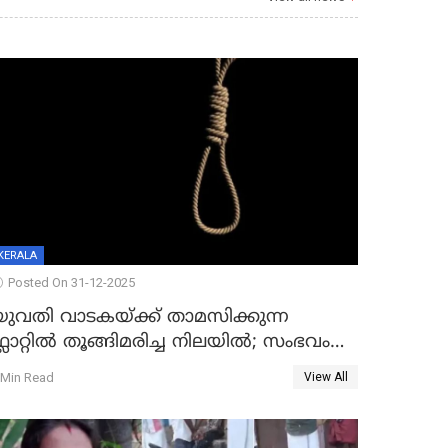
KERALA
Posted On 31-12-2025
യുവതി വാടകയ്ക്ക് താമസിക്കുന്ന
്ലാറ്റില്‍ തൂങ്ങിമരിച്ച നിലയില്‍; സംഭവം
കൈതപ്പൊയിലില്‍
 Min Read
View All