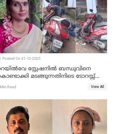
Posted On 31-12-2025
റെയിൽവേ സ്റ്റേഷനിൽ ബന്ധുവിനെ
ൊണ്ടാക്കി മടങ്ങുന്നതിനിടെ ടോറസ്സ്
ോറി സ്കൂട്ടറിൽ ഇടിച്ചു : യുവതിക്ക്
 Min Read
View All
ാരുണാന്ത്യം