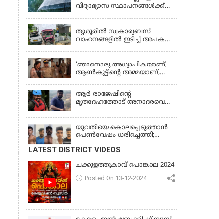
വിദ്യാഭ്യാസ സ്ഥാപനങ്ങൾക്ക്
നാളെ (വെള്ളിയാഴ്ച) അവധി
KERALA
തൃശൂരിൽ സ്വകാര്യബസ്
വാഹനങ്ങളില്‍ ഇടിച്ച് അപകടം:
18കാരി ഉൾപ്പെടെ രണ്ട് മരണം,
KERALA
പത്തോളം പേർക്ക് പരിക്ക്
'ഞാനൊരു അധ്യാപികയാണ്,
ആണ്‍കുട്ടീന്റെ അമ്മയാണ്‌,
MDMA കൊടുത്തിട്ടില്ല; കീർത്തന
മാധ്യമങ്ങളോട്; പൊലീസ്
ആര്‍ രാജേഷിന്റെ
കസ്റ്റഡിയിൽ വിട്ട് കോടതി,
മൃതദേഹത്തോട് അനാദരവെന്ന്
ജാമ്യാപേക്ഷ തള്ളി
പരാതി; ആംബുലന്‍സ്
ക്രമീകരണത്തില്‍ ഗുരുതര
വീഴ്ച; മൃതദേഹം ചാവക്കാട്
യുവതിയെ കൊലപ്പെടുത്താൻ
വരെ എത്തിച്ചത് ഫ്രീസര്‍
പെൺവേഷം ധരിച്ചെത്തി;
സംവിധാനം ഇല്ലാതെയെന്നും
അഞ്ചംഗ സംഘം പിടിയിൽ
LATEST DISTRICT VIDEOS
ആരോപണം
ചക്കുളത്തുകാവ് പൊങ്കാല 2024
Posted On 13-12-2024