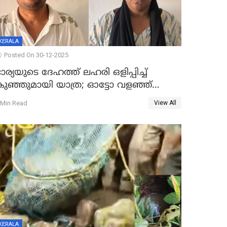
KERALA
Posted On 30-12-2025
ാര്യയുടെ ദേഹത്ത് ലഹരി ഒളിപ്പിച്ച്
കുഞ്ഞുമായി യാത്ര; ഓട്ടോ വളഞ്ഞ്
ദമ്പതികളെ പിടികൂടി പൊലീസ്
 Min Read
View All
KERALA