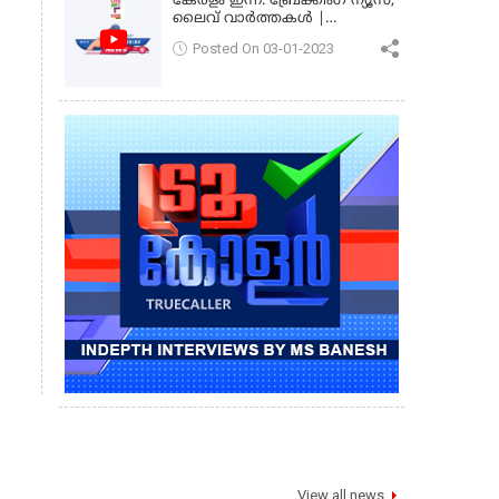
കേരളം ഇന്ന്: ബ്രേക്കിംഗ് ന്യൂസ്,
ലൈവ് വാർത്തകൾ |
കേരളവിഷൻ ന്യൂസ്
Posted On 03-01-2023
View all news