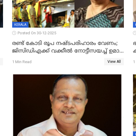
KERALA
Posted On 30-12-2025
രണ്ട് കോടി രൂപ നഷ്ടപരിഹാരം വേണം;
ഭ
ജിസിഡിഎക്ക് വക്കീൽ നോട്ടീസയച്ച് ഉമാ
തോമസ്
1 Min Read
1
View All