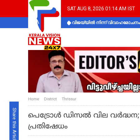
SAT AUG 8, 2026 01:14 AM IST
വിജയ്‌യിൽ നിന്ന് വിവാഹമോചനം 
Home
District
Thrissur
Share this Article
പെട്രോൾ ഡിസൽ വില വർദ്ധന; 
പ്രതിഷേധം