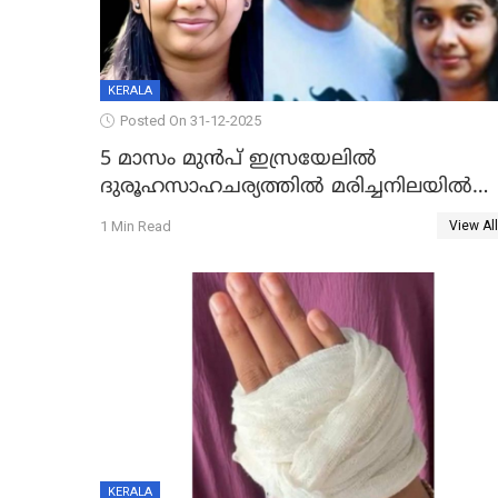
KERALA
Posted On 31-12-2025
5 മാസം മുൻപ് ഇസ്രയേലിൽ
ദുരൂഹസാഹചര്യത്തിൽ മരിച്ചനിലയിൽ
കണ്ടെത്തിയ മലയാളി യുവാവിന്റെ
1 Min Read
View All
ഭാര്യയും മരിച്ചു
KERALA