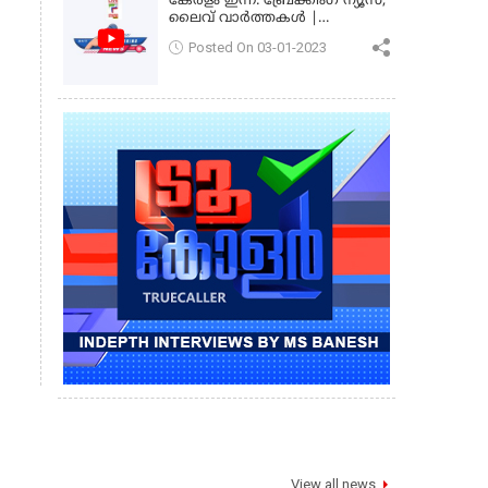
കേരളം ഇന്ന്: ബ്രേക്കിംഗ് ന്യൂസ്,
ലൈവ് വാർത്തകൾ |
കേരളവിഷൻ ന്യൂസ്
Posted On 03-01-2023
View all news