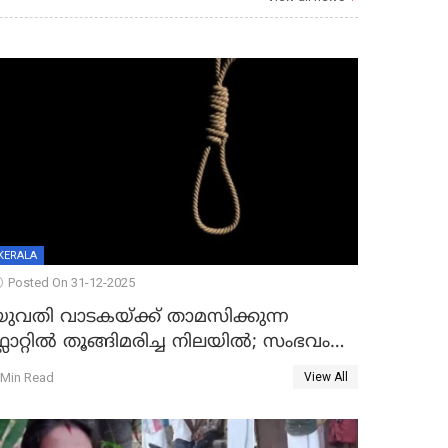
KERALA
Posted On 31-12-2025
യുവതി വാടകയ്ക്ക് താമസിക്കുന്ന
്ലാറ്റില്‍ തൂങ്ങിമരിച്ച നിലയില്‍; സംഭവം
കൈതപ്പൊയിലില്‍
 Min Read
View All