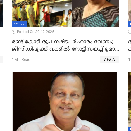
KERALA
Posted On 30-12-2025
രണ്ട് കോടി രൂപ നഷ്ടപരിഹാരം വേണം;
ഭ
ജിസിഡിഎക്ക് വക്കീൽ നോട്ടീസയച്ച് ഉമാ
തോമസ്
1 Min Read
1
View All