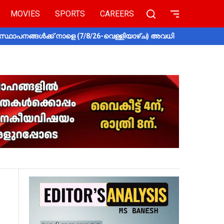
MOVIES
SPORTS
CAREERS
സ്ഥാപനങ്ങൾക്ക് നാളെ (7/8/26-വെള്ളിയാഴ്ച) അവധി
തൃശൂരിൽ