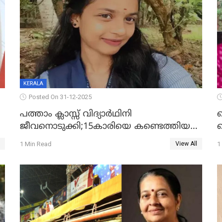
KERALA
Posted On 31-12-2025
പത്താം ക്ലാസ്സ് വിദ്യാര്‍ഥിനി
ജീവനൊടുക്കി;15കാരിയെ കണ്ടെത്തിയത്
ക
കിടപ്പുമുറിയില്‍ തൂങ്ങി മരിച്ച നിലയിൽ
ല
1 Min Read
1
View All
ദ