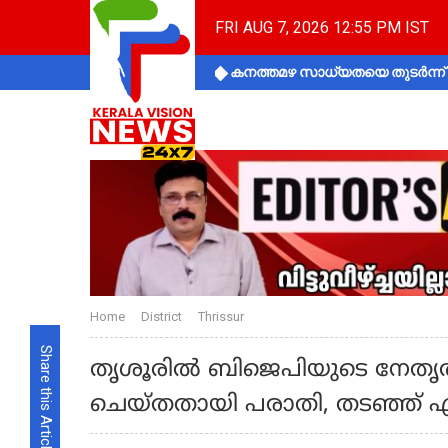
FRI AUG 7, 2026 12:55 PM IST
കനത്തമഴ സാധ്യതയെ തുടർന്ന് ക
Home
District
Thrissur
Share this Article
തൃശൂരിൽ ബിജെപിയുടെ നേതൃത്വ
ചെയ്തതായി പരാതി, തടഞ്ഞ്