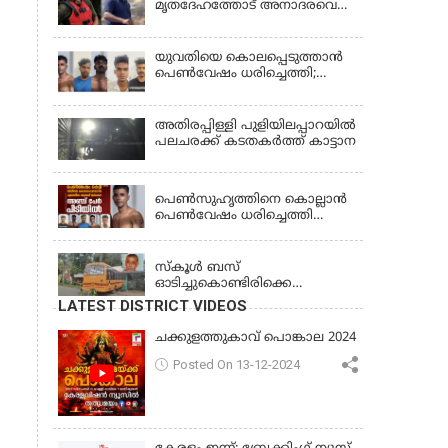
മൃതദേഹത്തോട് അനാദരവെന്ന്
ജാമ്യാപേക്ഷ തള്ളി
പരാതി; ആംബുലന്‍സ്
ക്രമീകരണത്തില്‍ ഗുരുതര
വീഴ്ച; മൃതദേഹം ചാവക്കാട്
യുവതിയെ കൊലപ്പെടുത്താൻ
വരെ എത്തിച്ചത് ഫ്രീസര്‍
പെൺവേഷം ധരിച്ചെത്തി;
സംവിധാനം ഇല്ലാതെയെന്നും
അഞ്ചംഗ സംഘം പിടിയിൽ
ആരോപണം
അതിരപ്പിള്ളി പുളിയിലപ്പാറയിൽ
പലചരക്ക് കടതകർത്ത് കാട്ടാന
KERALA
പെണ്‍സുഹൃത്തിനെ കൊല്ലാന്‍
പെണ്‍വേഷം ധരിച്ചെത്തി
യുവാവ്; അഞ്ചുപേരെ പൊക്കി
KERALA
പൊലീസ്
സ്കൂൾ ബസ്
ഓടിച്ചുകൊണ്ടിരിക്കെ
ഡ്രൈവർക്ക് ഹൃദയാഘാതം;
LATEST DISTRICT VIDEOS
ബസ് കെട്ടിടത്തിൽ ഇടിച്ചുനിന്നു;
ഡ്രൈവർ മരിച്ചു, രണ്ട്
ചക്കുളത്തുകാവ് പൊങ്കാല 2024
കുട്ടികൾക്ക് പരിക്ക്
Posted On 13-12-2024