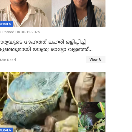
KERALA
Posted On 30-12-2025
ാര്യയുടെ ദേഹത്ത് ലഹരി ഒളിപ്പിച്ച്
കുഞ്ഞുമായി യാത്ര; ഓട്ടോ വളഞ്ഞ്
ദമ്പതികളെ പിടികൂടി പൊലീസ്
 Min Read
View All
KERALA